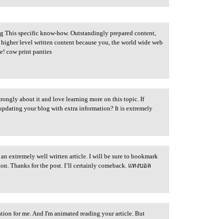
ing This specific know-how. Outstandingly prepared content,
 higher level written content because you, the world wide web
e! cow print panties
strongly about it and love learning more on this topic. If
updating your blog with extra information? It is extremely
an extremely well written article. I will be sure to bookmark
tion. Thanks for the post. I’ll certainly comeback. แทงบอล
tion for me. And I'm animated reading your article. But