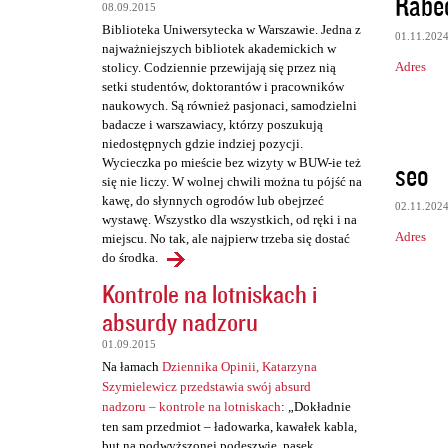
Rabe
t
08.09.2015
Biblioteka Uniwersytecka w Warszawie. Jedna z
a
01.11.202
najważniejszych bibliotek akademickich w
r
Adres
stolicy. Codziennie przewijają się przez nią
setki studentów, doktorantów i pracowników
z
naukowych. Są również pasjonaci, samodzielni
e
badacze i warszawiacy, którzy poszukują
niedostępnych gdzie indziej pozycji.
Wycieczka po mieście bez wizyty w BUW-ie też
seo
się nie liczy. W wolnej chwili można tu pójść na
kawę, do słynnych ogrodów lub obejrzeć
02.11.202
wystawę. Wszystko dla wszystkich, od ręki i na
Adres
miejscu. No tak, ale najpierw trzeba się dostać
do środka.
Kontrole na lotniskach i
absurdy nadzoru
01.09.2015
Na łamach
Dziennika Opinii, Katarzyna
Szymielewicz przedstawia swój absurd
nadzoru – kontrole na lotniskach
: „Dokładnie
ten sam przedmiot – ładowarka, kawałek kabla,
but na podwyższonej podeszwie, pasek,