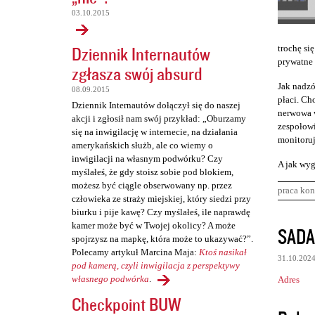
03.10.2015
Dziennik Internautów
trochę się
prywatne 
zgłasza swój absurd
Jak nadzó
08.09.2015
płaci. Cho
Dziennik Internautów dołączył się do naszej
nerwowa w
akcji i zgłosił nam swój przykład: „Oburzamy
zespołowi
się na inwigilację w internecie, na działania
monitoruj
amerykańskich służb, ale co wiemy o
inwigilacji na własnym podwórku? Czy
A jak wyg
myślałeś, że gdy stoisz sobie pod blokiem,
możesz być ciągle obserwowany np. przez
praca kon
człowieka ze straży miejskiej, który siedzi przy
biurku i pije kawę? Czy myślałeś, ile naprawdę
K
kamer może być w Twojej okolicy? A może
SADA
spojrzysz na mapkę, która może to ukazywać?”.
o
Polecamy artykuł Marcina Maja:
Ktoś nasikał
31.10.202
m
pod kamerą, czyli inwigilacja z perspektywy
własnego podwórka
.
Adres
e
Checkpoint BUW
n