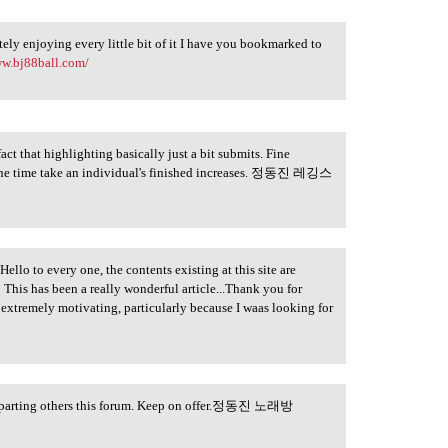
itely enjoying every little bit of it I have you bookmarked to
ww.bj88ball.com/
ct that highlighting basically just a bit submits. Fine
y one time take an individual's finished increases. 정동진 레깅스
ello to every one, the contents existing at this site are
This has been a really wonderful article...Thank you for
 extremely motivating, particularly because I waas looking for
imparting others this forum. Keep on offer.정동진 노래방