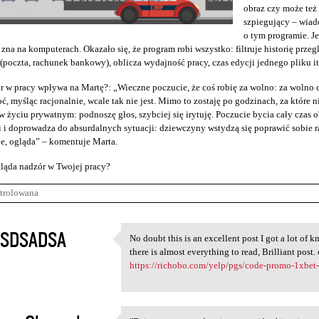
obraz czy może te
szpiegujący – wiad
o tym programie. J
 zna na komputerach. Okazało się, że program robi wszystko: filtruje historię przeg
(poczta, rachunek bankowy), oblicza wydajność pracy, czas edycji jednego pliku it
r w pracy wpływa na Martę?: „Wieczne poczucie, że coś robię za wolno: za wolno c
ć, myśląc racjonalnie, wcale tak nie jest. Mimo to zostaję po godzinach, za które n
 życiu prywatnym: podnoszę głos, szybciej się irytuję. Poczucie bycia cały cza
 i doprowadza do absurdalnych sytuacji: dziewczyny wstydzą się poprawić sobie raj
e, ogląda” – komentuje Marta.
ląda nadzór w Twojej pracy?
trolowana
SDSADSA
No doubt this is an excellent post I got a lot of
No doubt this is an excellent
there is almost everything to read, Brilliant pos
4
https://richobo.com/yelp/pgs/code-promo-1xbet-