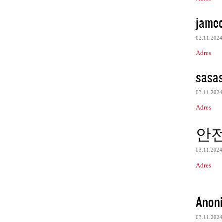
jamee
02.11.202
Adres
sasa
03.11.202
Adres
안
03.11.202
Adres
Anon
03.11.202