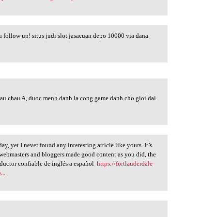
e a follow up! situs judi slot jasacuan depo 10000 via dana
dau chau A, duoc menh danh la cong game danh cho gioi dai
y, yet I never found any interesting article like yours. It’s
l webmasters and bloggers made good content as you did, the
raductor confiable de inglés a español
https://fortlauderdale-
...