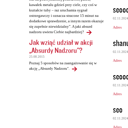
kawałek metalu gdzieś przy ciele, czy coś w
seooo
kształcie tuby – raz uruchamia sygnał
ostrzegawczy i oznacza stracone 15 minut na
02.11.202
dodatkowe sprawdzenie, a innym razem okazuje
się zupełnie niewidzialny”. A jaki absurd
Adres
nadzoru uwiera Ciebie najbardziej?
shan
Jak wziąć udział w akcji
„Absurdy Nadzoru"?
02.11.202
25.08.2015
Adres
Poznaj 5 sposobów na zaangażowanie się w
akcję „Absurdy Nadzoru".
seooo
02.11.202
Adres
seo
02.11.202
Adres