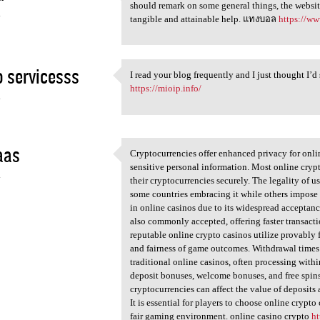
I know this is one of the
should remark on some general things, the website s
4
tangible and attainable help. แทงบอล
https://ww
 servicesss
I read your blog frequently and I just thought I
I read your blog frequently
https://mioip.info/
4
aas
Cryptocurrencies offer enhanced privacy for onli
Cryptocurrencies offer
sensitive personal information. Most online crypto
4
their cryptocurrencies securely. The legality of u
some countries embracing it while others impose 
in online casinos due to its widespread acceptanc
also commonly accepted, offering faster transacti
reputable online crypto casinos utilize provably 
and fairness of game outcomes. Withdrawal times 
traditional online casinos, often processing with
deposit bonuses, welcome bonuses, and free spins
cryptocurrencies can affect the value of deposits
It is essential for players to choose online crypto
fair gaming environment. online casino crypto
h