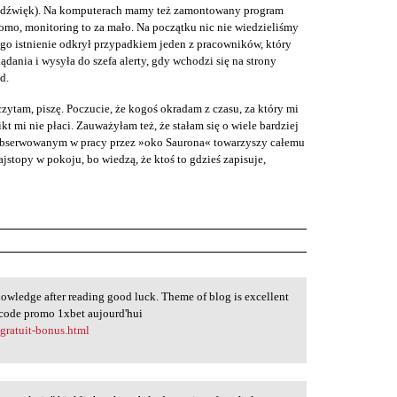
ż dźwięk). Na komputerach mamy też zamontowany program
omo, monitoring to za mało. Na początku nic nie wiedzieliśmy
ego istnienie odkrył przypadkiem jeden z pracowników, który
lądania i wysyła do szefa alerty, gdy wchodzi się na strony
d.
zytam, piszę. Poczucie, że kogoś okradam z czasu, za który mi
ikt mi nie płaci. Zauważyłam też, że stałam się o wiele bardziej
s obserwowanym w pracy przez »oko Saurona« towarzyszy całemu
stopy w pokoju, bo wiedzą, że ktoś to gdzieś zapisuje,
 knowledge after reading good luck. Theme of blog is excellent
t. code promo 1xbet aujourd'hui
gratuit-bonus.html