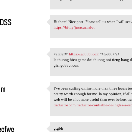
DSS
Hi there! Nice post! Please tell us when I will se
Hi there! Nice post! Please
https://bit.ly/jasacuanslot
4
<a href="
https://go88ct.com
">Go88</a>
<a href=" https://go88ct.com
la thuong hieu game doi thuong noi tieng hang 
4
gia. go88ct.com
im
I’ve been surfing online more than three hours toda
I’ve been surfing online more
pretty worth enough for me. In my opinion, if al
4
web will be a lot more useful than ever before. t
traductor.com/traductor-confiable-de-ingles-a-esp
eefwe
gtgbh