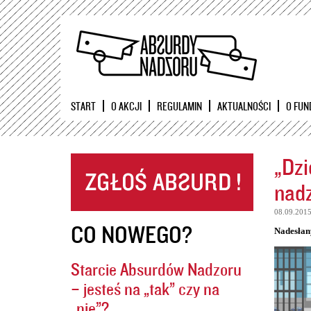
START
O AKCJI
REGULAMIN
AKTUALNOŚCI
O FUN
„Dzi
nadz
08.09.201
CO NOWEGO?
Nadesłan
Starcie Absurdów Nadzoru
– jesteś na „tak” czy na
„nie”?