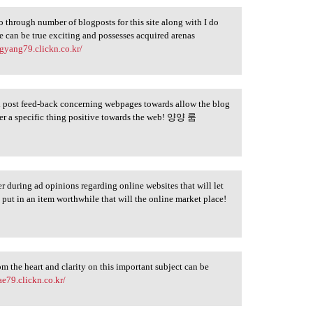
o through number of blogposts for this site along with I do
e can be true exciting and possesses acquired arenas
ngyang79.clickn.co.kr/
ugh post feed-back concerning webpages towards allow the blog
er a specific thing positive towards the web! 양양 룸
er during ad opinions regarding online websites that will let
ut in an item worthwhile that will the online market place!
rom the heart and clarity on this important subject can be
ae79.clickn.co.kr/