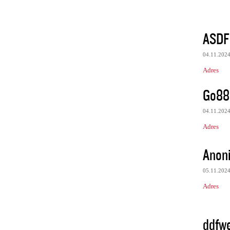
ASDF
04.11.202
Adres
Go88
04.11.202
Adres
Anon
05.11.202
Adres
ddfw