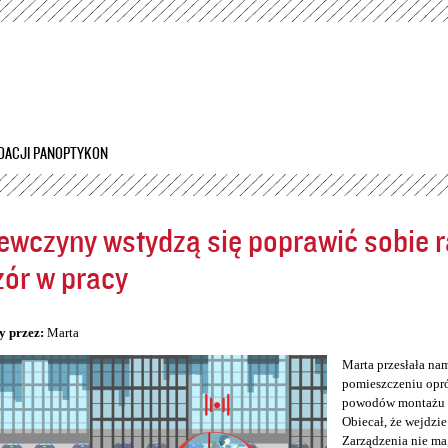
Przejdź
do
treści
DACJI PANOPTYKON
ewczyny wstydzą się poprawić sobie ra
ór w pracy
5
y przez:
Marta
Marta przesłała na
pomieszczeniu opró
powodów montażu kam
Obiecał, że wejdzie
Zarządzenia nie ma,