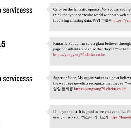
 servicesss
Carry on the fantastic operate, My spouse and i g
Carry on the fantastic
think that your particular world wide web web sit
4
involving amazing data. 양양 퍼블릭
https://ya
u5
Fantastic Put up, I'm sure a giant believer thro
Fantastic Put up, I'm sure a
page consultants recognise that theyâ€™ve furth
4
https://yangyang79.clickn.co.kr/
 servicesss
Superior Place, My organization is a great believ
Superior Place, My
the webpage novelists recognize that theyâ€™ve p
4
양양 풀싸롱
https://yangyang79.clickn.co.kr/
I like your post. It is good to see you verbalize f
I like your post. It is good
easily observed... 하조대 가라오케
https://hajod
4