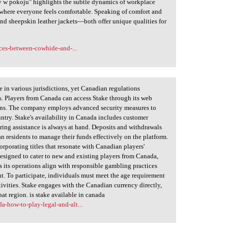
y w pokoju" highlights the subtle dynamics of workplace
t where everyone feels comfortable. Speaking of comfort and
and sheepskin leather jackets—both offer unique qualities for
nces-between-cowhide-and-...
e in various jurisdictions, yet Canadian regulations
os. Players from Canada can access Stake through its web
ions. The company employs advanced security measures to
untry. Stake's availability in Canada includes customer
uring assistance is always at hand. Deposits and withdrawals
an residents to manage their funds effectively on the platform.
orporating titles that resonate with Canadian players'
designed to cater to new and existing players from Canada,
 its operations align with responsible gambling practices
t. To participate, individuals must meet the age requirement
ivities. Stake engages with the Canadian currency directly,
hat region. is stake available in canada
-how-to-play-legal-and-alt...