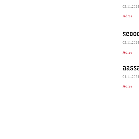
03.11.202
Adres
seooo
03.11.202
Adres
aass
04.11.202
Adres