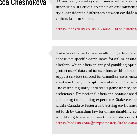
cca Chesnokova
"Dziewczyny wstydzą się poprawić sobie rajstop
"Dziewczyny wstydzą się
supervision. It's crucial to create an environmen
4
style, consider the differences between cowhide 
various fashion statements.
https://techydaily.co.uk/2024/08/30/the-differe
Stake has obtained a license allowing it to operat
Stake has obtained a license
necessitate specific compliance for online casin
4
platform, which offers an array of gambling opt
protect users' data and transactions within the co
support services tailored for Canadian users, ens
are streamlined, with options suitable for Canadi
The casino regularly updates its game library, inc
preferences. Promotional offers and bonuses are 
enhancing their gaming experience. Stake ensures
within Canada to foster a safe betting environmen
set forth by Canadian law for online gambling act
simplifying financial transactions for players in t
https://medium.com/@cryptomastery/stake-canada