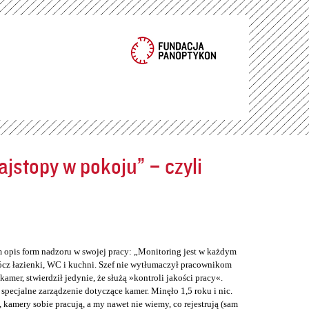
jstopy w pokoju” – czyli
m opis form nadzoru w swojej pracy: „Monitoring jest w każdym
cz łazienki, WC i kuchni. Szef nie wytłumaczył pracownikom
er, stwierdził jedynie, że służą »kontroli jakości pracy«.
 specjalne zarządzenie dotyczące kamer. Minęło 1,5 roku i nic.
 kamery sobie pracują, a my nawet nie wiemy, co rejestrują (sam