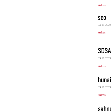
Adres
seo
03.11.202
Adres
SDS
03.11.202
Adres
huna
03.11.202
Adres
sahn