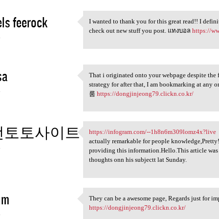
ls feerock
I wanted to thank you for this great read!! I defin
I wanted to thank you for
check out new stuff you post. แทงบอล
https://w
4
sa
That i originated onto your webpage despite the fa
That i originated onto your
strategy for after that, I am bookmarking at an
4
룸
https://dongjinjeong79.clickn.co.kr/
전토토사이트
https://infogram.com/--1h8n6m309lomz4x?live
H
https://infogram.com/-
actually remarkable for people knowledge,Pretty! 
4
providing this information.Hello.This article was
thoughts onn his subjectt lat Sunday.
im
They can be a awesome page, Regards just for 
They can be a awesome page,
https://dongjinjeong79.clickn.co.kr/
4