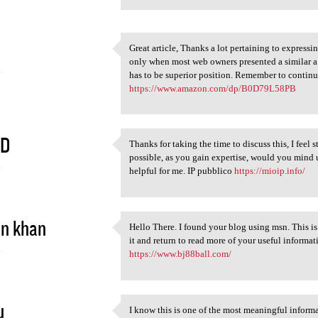
Great article, Thanks a lot pertaining to express
Great article, Thanks a lot
only when most web owners presented a similar a
4
has to be superior position. Remember to continu
https://www.amazon.com/dp/B0D79L58PB
AD
Thanks for taking the time to discuss this, I feel 
Thanks for taking the time to
possible, as you gain expertise, would you mind 
4
helpful for me. IP pubblico
https://mioip.info/
in khan
Hello There. I found your blog using msn. This is 
Hello There. I found your
it and return to read more of your useful informa
4
https://www.bj88ball.com/
u
I know this is one of the most meaningful informa