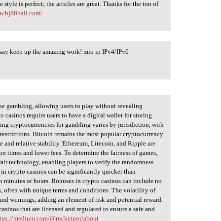
tyle is perfect; the articles are great. Thanks for the ton of
w.bj88ball.com/
’d say keep up the amazing work! mio ip IPv4/IPv6
ne gambling, allowing users to play without revealing
 casinos require users to have a digital wallet for storing
sing cryptocurrencies for gambling varies by jurisdiction, with
restrictions. Bitcoin remains the most popular cryptocurrency
e and relative stability. Ethereum, Litecoin, and Ripple are
on times and lower fees. To determine the fairness of games,
fair technology, enabling players to verify the randomness
in crypto casinos can be significantly quicker than
in minutes or hours. Bonuses in crypto casinos can include no
, often with unique terms and conditions. The volatility of
 and winnings, adding an element of risk and potential reward.
 casinos that are licensed and regulated to ensure a safe and
ttps://medium.com/@rocketpot/about