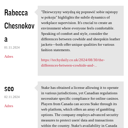
a
Rabecca
"Dziewczyny wstydzą się poprawić sobie rajstopy
r
"Dziewczyny wstydzą się
w pokoju" highlights the subtle dynamics of
z
Chesnokov
workplace supervision. It's crucial to create an
environment where everyone feels comfortable.
e
Speaking of comfort and style, consider the
a
differences between cowhide and sheepskin leather
jackets—both offer unique qualities for various
01.11.2024
fashion statements.
Adres
https://techydaily.co.uk/2024/08/30/the-
differences-between-cowhide-and-...
seo
Stake has obtained a license allowing it to operate
Stake has obtained a license
in various jurisdictions, yet Canadian regulations
02.11.2024
necessitate specific compliance for online casinos.
Players from Canada can access Stake through its
Adres
web platform, which offers an array of gambling
options. The company employs advanced security
measures to protect users' data and transactions
within the country. Stake's availability in Canada