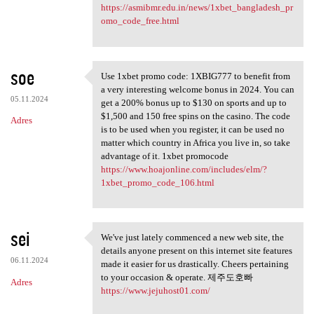
https://asmibmr.edu.in/news/1xbet_bangladesh_pr
omo_code_free.html
soe
Use 1xbet promo code: 1XBIG777 to benefit from
Use 1xbet promo code:
a very interesting welcome bonus in 2024. You can
05.11.2024
get a 200% bonus up to $130 on sports and up to
$1,500 and 150 free spins on the casino. The code
Adres
is to be used when you register, it can be used no
matter which country in Africa you live in, so take
advantage of it. 1xbet promocode
https://www.hoajonline.com/includes/elm/?
1xbet_promo_code_106.html
sei
We've just lately commenced a new web site, the
We've just lately commenced a
details anyone present on this internet site features
06.11.2024
made it easier for us drastically. Cheers pertaining
to your occasion & operate. 제주도호빠
Adres
https://www.jejuhost01.com/