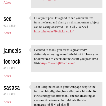
Adres
seo
I like your post. It is good to see you verbalize
I like your post. It is good
from the heart and clarity on this important subject
02.11.2024
can be easily observed... 하조대 가라오케
https://hajodae79.clickn.co.kr/
Adres
jameels
I wanted to thank you for this great read!! I
I wanted to thank you for
definitely enjoying every little bit of it I have you
feerock
bookmarked to check out new stuff you post. แทง
บอล
https://www.bj88ball.com/
02.11.2024
Adres
sasasa
That i originated onto your webpage despite the
That i originated onto your
fact that highlighting basically just a bit submits.
03.11.2024
Fine strategy for after that, I am bookmarking at
any one time take an individual's finished
Adres
increases. 정동진 레깅스룸