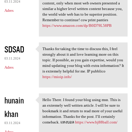
03.11.2024
content, only when most web owners presented a
similar a higher level written content because you,
Adres
the world wide web has to be superior position.
Remember to continue! cow print panties
https://www.amazon.com/dp/B0D79L58PB
SDSAD
Thanks for taking the time to discuss this, I feel
Thanks for taking the time to
strongly about it and love learning more on this
03.11.2024
topic. If possible, as you gain expertise, would you
mind updating your blog with extra information? It
Adres
is extremely helpful for me. IP pubblico
https://mioip.info/
hunain
Hello There. I found your blog using msn. This is
Hello There. I found your
an extremely well written article. I will be sure to
khan
bookmark it and return to read more of your useful
information. Thanks for the post. I’ll certainly
comeback. แทงบอล
https://www.bj88ball.com/
03.11.2024
Adres