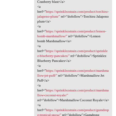
Cranberry blast</a>
<a
href="
https://sprinklezstrain.com/product/torchiez-
jalapeno-plum/"
rel="dofollow">Torchiez Jalapeno
plum</a>
<a
href="
https://sprinklezstrain.com/product/lemon-
bomb-marshmallow/"
rel="dofollow">Lemon
bomb Marshmallow</a>
<a
href="
https://sprinklezstrain.com/product/sprinkle
z-blueberry-pancakes/"
rel="dofollow">Sprinklez
Blueberry Pancakes</a>
<a
href="
https://sprinklezstrain.com/product/marshma
llow-jet-puff/"
rel="dofollow">Marshmallow Jet
Puff</a>
<a
href="
https://sprinklezstrain.com/product/marshma
llow-coconut-royale/"
rel="dofollow">Marshmallow Coconut Royale</a>
<a
href="
https://sprinklezstrain.com/product/gumdrop
z-tropical-snow/"
rel="dofollow">Gumdropz