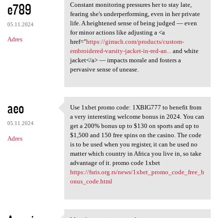
e789
Constant monitoring pressures her to stay late,
fearing she's underperforming, even in her private
life. A heightened sense of being judged — even
05.11.2024
for minor actions like adjusting a <a
Adres
href="
https://girrach.com/products/custom-
embroidered-varsity-jacket-in-red-an...
and white
jacket</a> — impacts morale and fosters a
pervasive sense of unease.
aeo
Use 1xbet promo code: 1XBIG777 to benefit from
Use 1xbet promo code:
a very interesting welcome bonus in 2024. You can
05.11.2024
get a 200% bonus up to $130 on sports and up to
$1,500 and 150 free spins on the casino. The code
Adres
is to be used when you register, it can be used no
matter which country in Africa you live in, so take
advantage of it. promo code 1xbet
https://fsris.org.rs/news/1xbet_promo_code_free_b
onus_code.html