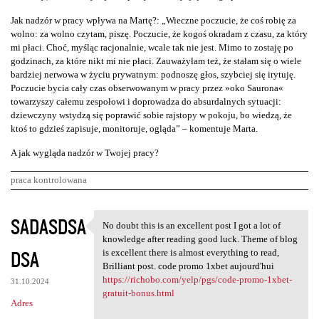
Jak nadzór w pracy wpływa na Martę?: „Wieczne poczucie, że coś robię za
wolno: za wolno czytam, piszę. Poczucie, że kogoś okradam z czasu, za który
mi płaci. Choć, myśląc racjonalnie, wcale tak nie jest. Mimo to zostaję po
godzinach, za które nikt mi nie płaci. Zauważyłam też, że stałam się o wiele
bardziej nerwowa w życiu prywatnym: podnoszę głos, szybciej się irytuję.
Poczucie bycia cały czas obserwowanym w pracy przez »oko Saurona«
towarzyszy całemu zespołowi i doprowadza do absurdalnych sytuacji:
dziewczyny wstydzą się poprawić sobie rajstopy w pokoju, bo wiedzą, że
ktoś to gdzieś zapisuje, monitoruje, ogląda” – komentuje Marta.
A jak wygląda nadzór w Twojej pracy?
praca kontrolowana
K
SADASDSA
No doubt this is an excellent post I got a lot of
No doubt this is an excellent
o
knowledge after reading good luck. Theme of blog
DSA
m
is excellent there is almost everything to read,
Brilliant post. code promo 1xbet aujourd'hui
e
https://richobo.com/yelp/pgs/code-promo-1xbet-
31.10.2024
n
gratuit-bonus.html
Adres
t