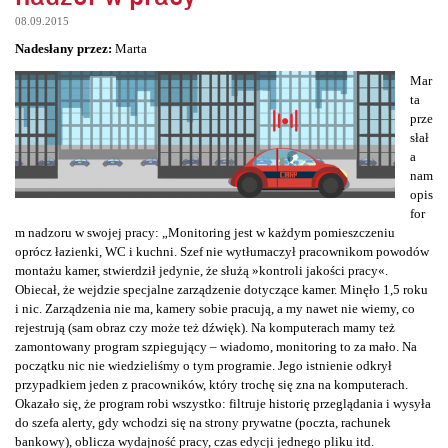
08.09.2015
Nadesłany przez:
Marta
Mar
ta
prze
słał
a
nam
opis
for
m nadzoru w swojej pracy: „Monitoring jest w każdym pomieszczeniu
oprócz łazienki, WC i kuchni. Szef nie wytłumaczył pracownikom powodów
montażu kamer, stwierdził jedynie, że służą »kontroli jakości pracy«.
Obiecał, że wejdzie specjalne zarządzenie dotyczące kamer. Minęło 1,5 roku
i nic. Zarządzenia nie ma, kamery sobie pracują, a my nawet nie wiemy, co
rejestrują (sam obraz czy może też dźwięk). Na komputerach mamy też
zamontowany program szpiegujący – wiadomo, monitoring to za mało. Na
początku nic nie wiedzieliśmy o tym programie. Jego istnienie odkrył
przypadkiem jeden z pracowników, który trochę się zna na komputerach.
Okazało się, że program robi wszystko: filtruje historię przeglądania i wysyła
do szefa alerty, gdy wchodzi się na strony prywatne (poczta, rachunek
bankowy), oblicza wydajność pracy, czas edycji jednego pliku itd.