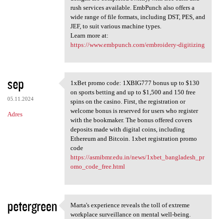
rush services available. EmbPunch also offers a
wide range of file formats, including DST, PES, and
JEF​, to suit various machine types​.
Learn more at:
https://www.embpunch.com/embroidery-digitizing
sep
1xBet promo code: 1XBIG777 bonus up to $130
1xBet promo code: 1XBIG777
on sports betting and up to $1,500 and 150 free
05.11.2024
spins on the casino. First, the registration or
welcome bonus is reserved for users who register
Adres
with the bookmaker. The bonus offered covers
deposits made with digital coins, including
Ethereum and Bitcoin. 1xbet registration promo
code
https://asmibmr.edu.in/news/1xbet_bangladesh_pr
omo_code_free.html
petergreen
Marta's experience reveals the toll of extreme
Marta's experience reveals
workplace surveillance on mental well-being.