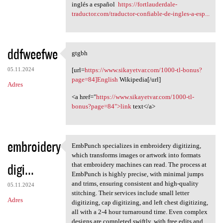
inglés a español
https://fortlauderdale-
traductor.com/traductor-confiable-de-ingles-a-esp...
ddfweefwe
gtgbh
gtgbh
05.11.2024
[url=
https://www.sikayetvar.com/1000-tl-bonus?
page=84]English
Wikipedia[/url]
Adres
<a href="
https://www.sikayetvar.com/1000-tl-
bonus?page=84">link
text</a>
embroidery
EmbPunch specializes in embroidery digitizing,
EmbPunch specializes in
which transforms images or artwork into formats
digi...
that embroidery machines can read. The process at
EmbPunch is highly precise, with minimal jumps
and trims, ensuring consistent and high-quality
05.11.2024
stitching. Their services include small letter
Adres
digitizing, cap digitizing, and left chest digitizing,
all with a 2-4 hour turnaround time. Even complex
designs are completed swiftly, with free edits and