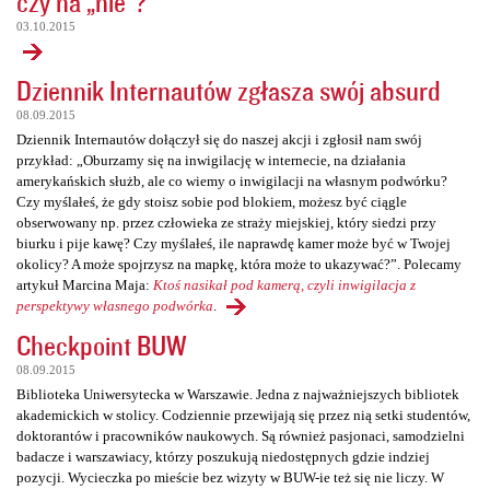
czy na „nie”?
03.10.2015
Dziennik Internautów zgłasza swój absurd
08.09.2015
Dziennik Internautów dołączył się do naszej akcji i zgłosił nam swój
przykład: „Oburzamy się na inwigilację w internecie, na działania
amerykańskich służb, ale co wiemy o inwigilacji na własnym podwórku?
Czy myślałeś, że gdy stoisz sobie pod blokiem, możesz być ciągle
obserwowany np. przez człowieka ze straży miejskiej, który siedzi przy
biurku i pije kawę? Czy myślałeś, ile naprawdę kamer może być w Twojej
okolicy? A może spojrzysz na mapkę, która może to ukazywać?”. Polecamy
artykuł Marcina Maja:
Ktoś nasikał pod kamerą, czyli inwigilacja z
perspektywy własnego podwórka
.
Checkpoint BUW
08.09.2015
Biblioteka Uniwersytecka w Warszawie. Jedna z najważniejszych bibliotek
akademickich w stolicy. Codziennie przewijają się przez nią setki studentów,
doktorantów i pracowników naukowych. Są również pasjonaci, samodzielni
badacze i warszawiacy, którzy poszukują niedostępnych gdzie indziej
pozycji. Wycieczka po mieście bez wizyty w BUW-ie też się nie liczy. W