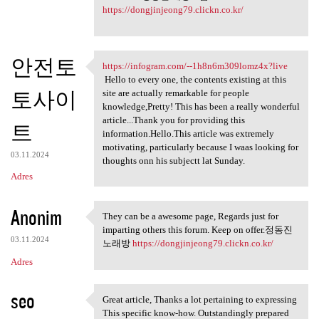
https://dongjinjeong79.clickn.co.kr/
안전토
https://infogram.com/--1h8n6m309lomz4x?live
https://infogram.com/-
Hello to every one, the contents existing at this
토사이
site are actually remarkable for people
knowledge,Pretty! This has been a really wonderful
article...Thank you for providing this
트
information.Hello.This article was extremely
motivating, particularly because I waas looking for
03.11.2024
thoughts onn his subjectt lat Sunday.
Adres
Anonim
They can be a awesome page, Regards just for
They can be a awesome page,
imparting others this forum. Keep on offer.정동진
03.11.2024
노래방
https://dongjinjeong79.clickn.co.kr/
Adres
seo
Great article, Thanks a lot pertaining to expressing
Great article, Thanks a lot
This specific know-how. Outstandingly prepared