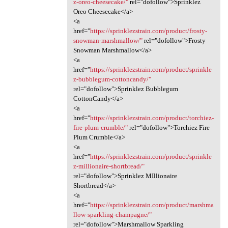
z-oreo-cheesecake/"
rel="dofollow">Sprinklez
Oreo Cheesecake</a>
<a
href="
https://sprinklezstrain.com/product/frosty-
snowman-marshmallow/"
rel="dofollow">Frosty
Snowman Marshmallow</a>
<a
href="
https://sprinklezstrain.com/product/sprinkle
z-bubblegum-cottoncandy/"
rel="dofollow">Sprinklez Bubblegum
CottonCandy</a>
<a
href="
https://sprinklezstrain.com/product/torchiez-
fire-plum-crumble/"
rel="dofollow">Torchiez Fire
Plum Crumble</a>
<a
href="
https://sprinklezstrain.com/product/sprinkle
z-millionaire-shortbread/"
rel="dofollow">Sprinklez MIllionaire
Shortbread</a>
<a
href="
https://sprinklezstrain.com/product/marshma
llow-sparkling-champagne/"
rel="dofollow">Marshmallow Sparkling