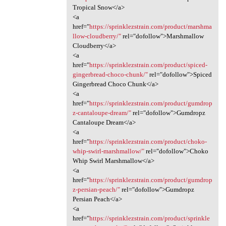
Tropical Snow</a>
<a
href="
https://sprinklezstrain.com/product/marshma
llow-cloudberry/"
rel="dofollow">Marshmallow
Cloudberry</a>
<a
href="
https://sprinklezstrain.com/product/spiced-
gingerbread-choco-chunk/"
rel="dofollow">Spiced
Gingerbread Choco Chunk</a>
<a
href="
https://sprinklezstrain.com/product/gumdrop
z-cantaloupe-dream/"
rel="dofollow">Gumdropz
Cantaloupe Dream</a>
<a
href="
https://sprinklezstrain.com/product/choko-
whip-swirl-marshmallow/"
rel="dofollow">Choko
Whip Swirl Marshmallow</a>
<a
href="
https://sprinklezstrain.com/product/gumdrop
z-persian-peach/"
rel="dofollow">Gumdropz
Persian Peach</a>
<a
href="
https://sprinklezstrain.com/product/sprinkle