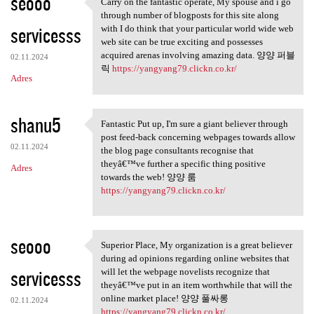
seooo
Carry on the fantastic operate, My spouse and i go
Carry on the fantastic
through number of blogposts for this site along
servicesss
with I do think that your particular world wide web
web site can be true exciting and possesses
acquired arenas involving amazing data. 양양 퍼블
02.11.2024
릭
https://yangyang79.clickn.co.kr/
Adres
shanu5
Fantastic Put up, I'm sure a giant believer through
Fantastic Put up, I'm sure a
post feed-back concerning webpages towards allow
02.11.2024
the blog page consultants recognise that
theyâ€™ve further a specific thing positive
Adres
towards the web! 양양 룸
https://yangyang79.clickn.co.kr/
seooo
Superior Place, My organization is a great believer
Superior Place, My
during ad opinions regarding online websites that
servicesss
will let the webpage novelists recognize that
theyâ€™ve put in an item worthwhile that will the
online market place! 양양 풀싸롱
02.11.2024
https://yangyang79.clickn.co.kr/