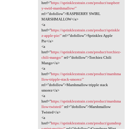
href="
https://sprinklezstrain.com/product/raspberr
y-swirl-marshmallow/"
rel="dofollow">RASPBERRY SWIRL
MARSHMALLOW</a>
<a
href="
https://sprinklezstrain.com/product/sprinkle
z-apple-pie/"
rel="dofollow">Sprinklez Apple
Pie</a>
<a
href="
https://sprinklezstrain.com/product/torchiez-
chili-mango/"
rel="dofollow">Torchiez Chili
Mango</a>
<a
href="
https://sprinklezstrain.com/product/marshma
llow-tripple-stack-smorez/"
rel="dofollow">Marshmallow tripple stack
smorez</a>
<a
href="
https://sprinklezstrain.com/product/marshma
llow-twisted/"
rel="dofollow">Marshmallow
Twisted</a>
<a
href="
https://sprinklezstrain.com/product/gumdrop
s-mint-mojito/"
rel="dofollow">Gumdrops Mint