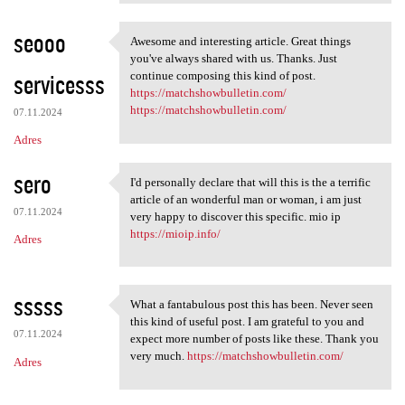
seooo
Awesome and interesting article. Great things
Awesome and interesting
you've always shared with us. Thanks. Just
servicesss
continue composing this kind of post.
https://matchshowbulletin.com/
https://matchshowbulletin.com/
07.11.2024
Adres
sero
I'd personally declare that will this is the a terrific
I'd personally declare that
article of an wonderful man or woman, i am just
07.11.2024
very happy to discover this specific. mio ip
https://mioip.info/
Adres
sssss
What a fantabulous post this has been. Never seen
What a fantabulous post this
this kind of useful post. I am grateful to you and
07.11.2024
expect more number of posts like these. Thank you
very much.
https://matchshowbulletin.com/
Adres