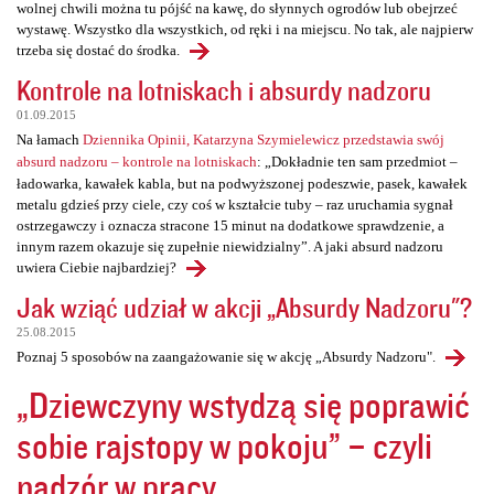
wolnej chwili można tu pójść na kawę, do słynnych ogrodów lub obejrzeć
wystawę. Wszystko dla wszystkich, od ręki i na miejscu. No tak, ale najpierw
trzeba się dostać do środka.
Kontrole na lotniskach i absurdy nadzoru
01.09.2015
Na łamach
Dziennika Opinii, Katarzyna Szymielewicz przedstawia swój
absurd nadzoru – kontrole na lotniskach
: „Dokładnie ten sam przedmiot –
ładowarka, kawałek kabla, but na podwyższonej podeszwie, pasek, kawałek
metalu gdzieś przy ciele, czy coś w kształcie tuby – raz uruchamia sygnał
ostrzegawczy i oznacza stracone 15 minut na dodatkowe sprawdzenie, a
innym razem okazuje się zupełnie niewidzialny”. A jaki absurd nadzoru
uwiera Ciebie najbardziej?
Jak wziąć udział w akcji „Absurdy Nadzoru"?
25.08.2015
Poznaj 5 sposobów na zaangażowanie się w akcję „Absurdy Nadzoru".
„Dziewczyny wstydzą się poprawić
sobie rajstopy w pokoju” – czyli
nadzór w pracy