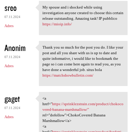
sreo
My spouse and i shocked while using
My spouse and i shocked while
investigation anyone created to choose this certain
07.11.2024
release outstanding. Amazing task! IP pubblico
https://mioip.info/
Adres
Anonim
Thank you so much for the post you do. I like your
Thank you so much for the
post and all you share with us is up to date and
07.11.2024
quite informative, i would like to bookmark the
page so i can come here again to read you, as you
Adres
have done a wonderful job. situs bola
https://matchshowbulletin.com/
gaget
<a
<a href="https:/
href="
https://sprinklezstrain.com/product/chokoco
07.11.2024
vered-banana-marshmallow/"
rel="dofollow">ChokoCovered Banana
Adres
Marshmallow</a>
<a
href="
https://sprinklezstrain.com/product/funfetti-