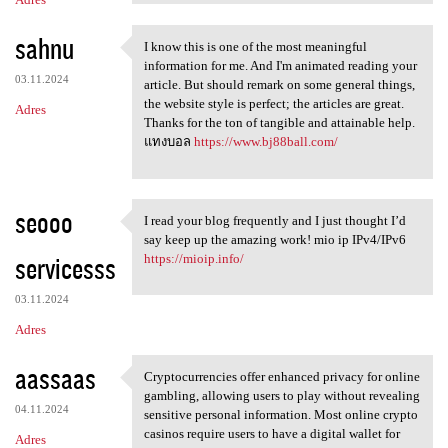
sahnu
I know this is one of the most meaningful
I know this is one of the
information for me. And I'm animated reading your
03.11.2024
article. But should remark on some general things,
the website style is perfect; the articles are great.
Adres
Thanks for the ton of tangible and attainable help.
แทงบอล
https://www.bj88ball.com/
seooo
I read your blog frequently and I just thought I’d
I read your blog frequently
say keep up the amazing work! mio ip IPv4/IPv6
servicesss
https://mioip.info/
03.11.2024
Adres
aassaas
Cryptocurrencies offer enhanced privacy for online
Cryptocurrencies offer
gambling, allowing users to play without revealing
04.11.2024
sensitive personal information. Most online crypto
casinos require users to have a digital wallet for
Adres