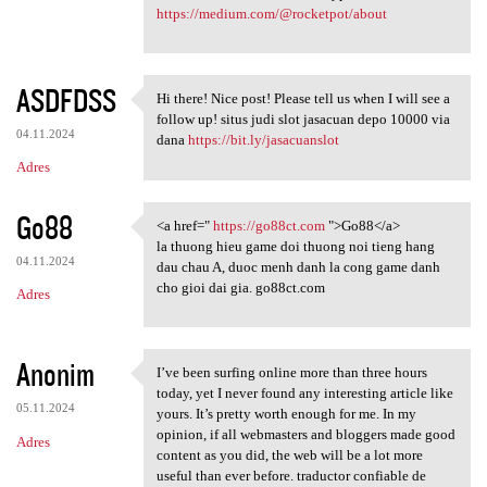
https://medium.com/@rocketpot/about
ASDFDSS
Hi there! Nice post! Please tell us when I will see a
Hi there! Nice post! Please
follow up! situs judi slot jasacuan depo 10000 via
04.11.2024
dana
https://bit.ly/jasacuanslot
Adres
Go88
<a href="
https://go88ct.com
">Go88</a>
<a href=" https://go88ct.com
la thuong hieu game doi thuong noi tieng hang
04.11.2024
dau chau A, duoc menh danh la cong game danh
cho gioi dai gia. go88ct.com
Adres
Anonim
I’ve been surfing online more than three hours
I’ve been surfing online more
today, yet I never found any interesting article like
05.11.2024
yours. It’s pretty worth enough for me. In my
opinion, if all webmasters and bloggers made good
Adres
content as you did, the web will be a lot more
useful than ever before. traductor confiable de