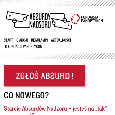
Przejdź
do
treści
START
O AKCJI
REGULAMIN
AKTUALNOŚCI
O FUNDACJI PANOPTYKON
CO NOWEGO?
Starcie Absurdów Nadzoru – jesteś na „tak”