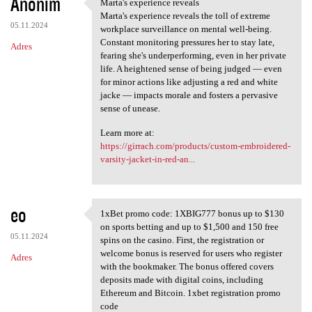
Anonim
Marta's experience reveals
Marta's experience reveals
Marta's experience reveals the toll of extreme
05.11.2024
workplace surveillance on mental well-being.
Constant monitoring pressures her to stay late,
Adres
fearing she's underperforming, even in her private
life. A heightened sense of being judged — even
for minor actions like adjusting a red and white
jacke — impacts morale and fosters a pervasive
sense of unease.
Learn more at:
https://girrach.com/products/custom-embroidered-
varsity-jacket-in-red-an...
eo
1xBet promo code: 1XBIG777 bonus up to $130
1xBet promo code: 1XBIG777
on sports betting and up to $1,500 and 150 free
05.11.2024
spins on the casino. First, the registration or
welcome bonus is reserved for users who register
Adres
with the bookmaker. The bonus offered covers
deposits made with digital coins, including
Ethereum and Bitcoin. 1xbet registration promo
code