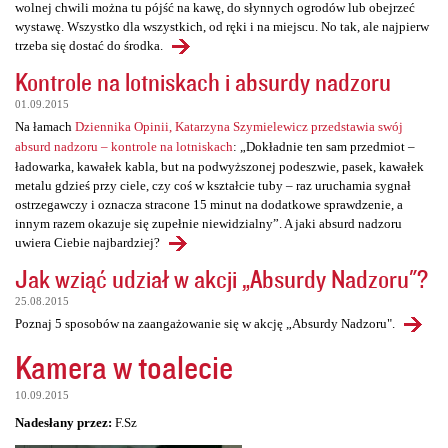
wolnej chwili można tu pójść na kawę, do słynnych ogrodów lub obejrzeć
wystawę. Wszystko dla wszystkich, od ręki i na miejscu. No tak, ale najpierw
trzeba się dostać do środka.
Kontrole na lotniskach i absurdy nadzoru
01.09.2015
Na łamach
Dziennika Opinii, Katarzyna Szymielewicz przedstawia swój
absurd nadzoru – kontrole na lotniskach
: „Dokładnie ten sam przedmiot –
ładowarka, kawałek kabla, but na podwyższonej podeszwie, pasek, kawałek
metalu gdzieś przy ciele, czy coś w kształcie tuby – raz uruchamia sygnał
ostrzegawczy i oznacza stracone 15 minut na dodatkowe sprawdzenie, a
innym razem okazuje się zupełnie niewidzialny”. A jaki absurd nadzoru
uwiera Ciebie najbardziej?
Jak wziąć udział w akcji „Absurdy Nadzoru"?
25.08.2015
Poznaj 5 sposobów na zaangażowanie się w akcję „Absurdy Nadzoru".
Kamera w toalecie
10.09.2015
Nadesłany przez:
F.Sz