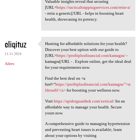
Valuable insights reveal that securing
[URL=
https://tacticaltrappingservices.com/retin-a/
- retin a generic[/URL - helps in boosting heart
health, showcasing its potency.
eliqituz
Hunting for affordable solutions for your health?
Hunting for affordable
Discover your best option with our guide to
11.11.2024
[URL=
https://profitplusfinancial.com/kamagra/
-
kamagra[/URL - . Explore online, get the ideal deal
Adres
for your requirements now.
Find the best deal on <a
href="
https://profitplusfinancial.com/kamagra/">si
ldenafil</a>
for boosting your wellness now.
Visit
https://spiderguardtek.com/xenical/
for an
affordable way to manage your health. Secure
yours now.
A comprehensive guide to managing hypertension
and preventing heart issues is available; learn
about your options by visiting