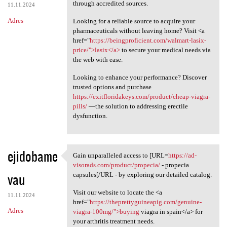
through accredited sources.
11.11.2024
Adres
Looking for a reliable source to acquire your
pharmaceuticals without leaving home? Visit <a
href="
https://beingproficient.com/walmart-lasix-
price/">lasix</a>
to secure your medical needs via
the web with ease.
Looking to enhance your performance? Discover
trusted options and purchase
https://exitfloridakeys.com/product/cheap-viagra-
pills/
—the solution to addressing erectile
dysfunction.
ejidobame
Gain unparalleled access to [URL=
https://ad-
Gain unparalleled access to
visorads.com/product/propecia/
- propecia
vau
capsules[/URL - by exploring our detailed catalog.
Visit our website to locate the <a
11.11.2024
href="
https://theprettyguineapig.com/genuine-
Adres
viagra-100mg/">buying
viagra in spain</a> for
your arthritis treatment needs.