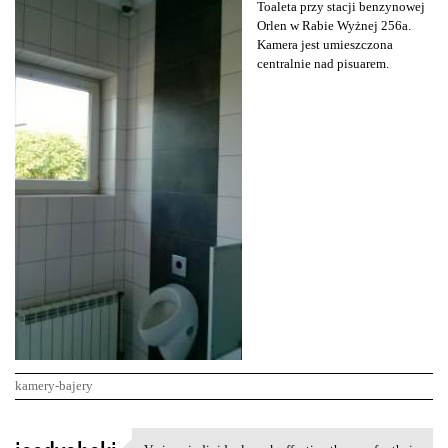
Toaleta przy stacji benzynowej
Orlen w Rabie Wyżnej 256a.
Kamera jest umieszczona
centralnie nad pisuarem.
kamery-bajery
K