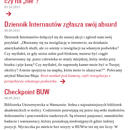
czy na „nie”?
03.10.2015
Dziennik Internautów zgłasza swój absurd
08.09.2015
Dziennik Internautów dołączył się do naszej akcji i zgłosił nam swój
przykład: „Oburzamy się na inwigilację w internecie, na działania
amerykańskich służb, ale co wiemy o inwigilacji na własnym podwórku?
Czy myślałeś, że gdy stoisz sobie pod blokiem, możesz być ciągle
obserwowany np. przez człowieka ze straży miejskiej, który siedzi przy
biurku i pije kawę? Czy myślałeś, ile naprawdę kamer może być w Twojej
okolicy? A może spojrzysz na mapkę, która może to ukazywać?”. Polecamy
artykuł Marcina Maja:
Ktoś nasikał pod kamerą, czyli inwigilacja z
perspektywy własnego podwórka
.
Checkpoint BUW
08.09.2015
Biblioteka Uniwersytecka w Warszawie. Jedna z najważniejszych bibliotek
akademickich w stolicy. Codziennie przewijają się przez nią setki studentów,
doktorantów i pracowników naukowych. Są również pasjonaci, samodzielni
badacze i warszawiacy, którzy poszukują niedostępnych gdzie indziej
pozycji. Wycieczka po mieście bez wizyty w BUW-ie też się nie liczy. W