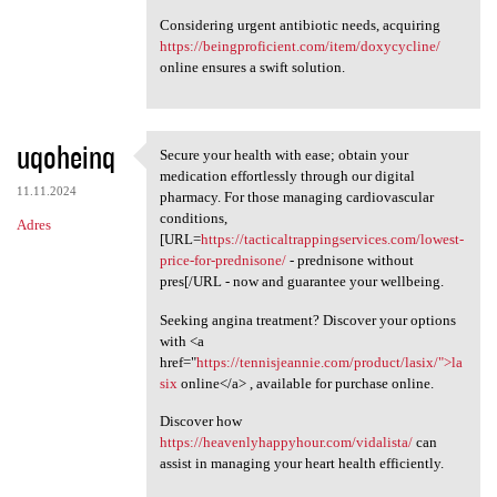
Considering urgent antibiotic needs, acquiring
https://beingproficient.com/item/doxycycline/
online ensures a swift solution.
uqoheinq
Secure your health with ease; obtain your
Secure your health with ease;
medication effortlessly through our digital
11.11.2024
pharmacy. For those managing cardiovascular
conditions,
Adres
[URL=
https://tacticaltrappingservices.com/lowest-
price-for-prednisone/
- prednisone without
pres[/URL - now and guarantee your wellbeing.
Seeking angina treatment? Discover your options
with <a
href="
https://tennisjeannie.com/product/lasix/">la
six
online</a> , available for purchase online.
Discover how
https://heavenlyhappyhour.com/vidalista/
can
assist in managing your heart health efficiently.