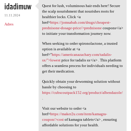
idadimuw
Quest for lush, voluminous hair ends here! Secure
Quest for lush, voluminous
the scalp nourishment that nourishes roots for
11.11.2024
healthier locks. Click <a
href=
https://jomsabah.com/drugs/cheapest-
Adres
prednisone-dosage-price/>prednisone
coupons</a>
to initiate your transformation journey now.
When seeking to order spironolactone, a trusted
option is available at <a
href="
https://americanazachary.com/tadalis-
sx/">lowest
price for tadalis sx</a> . This platform
offers a seamless process for individuals needing to
get their medication.
Quickly obtain your deworming solution without
hassle by choosing to
https://cubscoutpack152.org/product/albendazole/
.
Visit our website to order <a
href=
https://maker2u.com/item/kamagra-
coupon/>cost
of kamagra tablets</a> , ensuring
affordable solutions for your health.