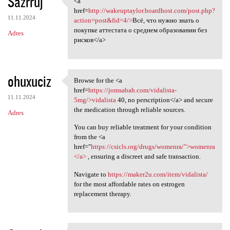
Sazrruj
<a
<a href=http://wakeuptaylor
href=
http://wakeuptaylor.boardhost.com/post.php?
11.11.2024
action=post&fid=4/>
Всё, что нужно знать о
покупке аттестата о среднем образовании без
Adres
рисков</a>
ohuxuciz
Browse for the <a
Browse for the <a href=https:
href=
https://jomsabah.com/vidalista-
11.11.2024
5mg/>vidalista
40, no perscription</a> and secure
the medication through reliable sources.
Adres
You can buy reliable treatment for your condition
from the <a
href="
https://csicls.org/drugs/womenra/">womenra
</a>
, ensuring a discreet and safe transaction.
Navigate to
https://maker2u.com/item/vidalista/
for the most affordable rates on estrogen
replacement therapy.