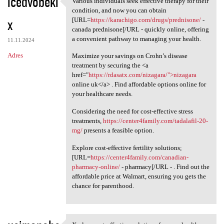
icedvobeki
Various individuals seek effective therapy for their
Various individuals seek
o
condition, and now you can obtain
x
m
[URL=
https://karachigo.com/drugs/prednisone/
-
canada prednisone[/URL - quickly online, offering
e
a convenient pathway to managing your health.
11.11.2024
n
Adres
Maximize your savings on Crohn’s disease
t
treatment by securing the <a
href="
https://rdasatx.com/nizagara/">nizagara
a
online uk</a> . Find affordable options online for
r
your healthcare needs.
z
Considering the need for cost-effective stress
e
treatments,
https://center4family.com/tadalafil-20-
mg/
presents a feasible option.
Explore cost-effective fertility solutions;
[URL=
https://center4family.com/canadian-
pharmacy-online/
- pharmacy[/URL - . Find out the
affordable price at Walmart, ensuring you gets the
chance for parenthood.