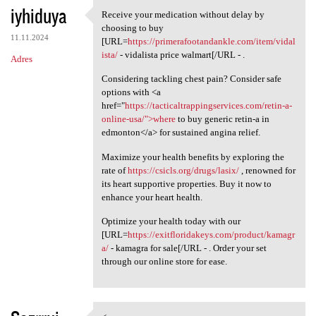
iyhiduya
Receive your medication without delay by
Receive your medication
choosing to buy
11.11.2024
[URL=
https://primerafootandankle.com/item/vidal
ista/
- vidalista price walmart[/URL - .
Adres
Considering tackling chest pain? Consider safe
options with <a
href="
https://tacticaltrappingservices.com/retin-a-
online-usa/">where
to buy generic retin-a in
edmonton</a> for sustained angina relief.
Maximize your health benefits by exploring the
rate of
https://csicls.org/drugs/lasix/
, renowned for
its heart supportive properties. Buy it now to
enhance your heart health.
Optimize your health today with our
[URL=
https://exitfloridakeys.com/product/kamagr
a/
- kamagra for sale[/URL - . Order your set
through our online store for ease.