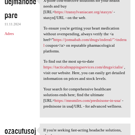
uejmanobe
X-plore cost-effective solutions for your health
X-plore cost-effective
needs and buy
pare
[URL=
https://transylvaniacare.org/staxyn/
-
staxyn[/URL - on the web.
11.11.2024
To ensure you're getting your heart medication
Adres
without overspending, always verify the <a
href="
https://jomsabah.com/drugs/inderal/">indera
l
coupon</a> on reputable pharmacological
platforms.
To find out the most up-to-date
https://tacticaltrappingservices.com/drugs/cialis/
,
visit our website. Here, you can easily get detailed
information on prices and stock levels.
Your search for comprehensive healthcare
solutions ends here; find the ultimate
[URL=
https://mnsmiles.com/prednisone-in-usa/
-
prednisone in usa[/URL - for advanced wellness.
ozacutusoj
If you're seeking fast-acting headache solutions,
If you're seeking fast-acting