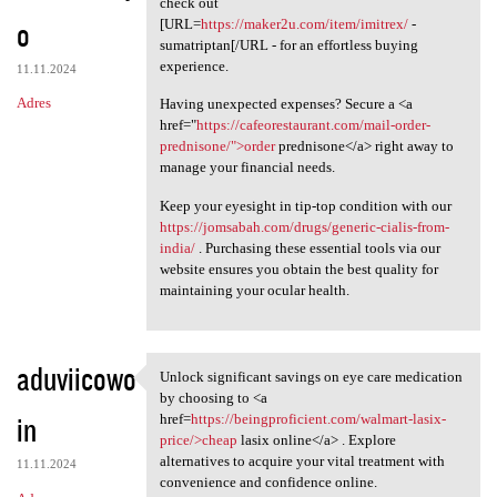
check out
o
[URL=
https://maker2u.com/item/imitrex/
-
sumatriptan[/URL - for an effortless buying
experience.
11.11.2024
Adres
Having unexpected expenses? Secure a <a
href="
https://cafeorestaurant.com/mail-order-
prednisone/">order
prednisone</a> right away to
manage your financial needs.
Keep your eyesight in tip-top condition with our
https://jomsabah.com/drugs/generic-cialis-from-
india/
. Purchasing these essential tools via our
website ensures you obtain the best quality for
maintaining your ocular health.
aduviicowo
Unlock significant savings on eye care medication
Unlock significant savings on
by choosing to <a
in
href=
https://beingproficient.com/walmart-lasix-
price/>cheap
lasix online</a> . Explore
alternatives to acquire your vital treatment with
11.11.2024
convenience and confidence online.