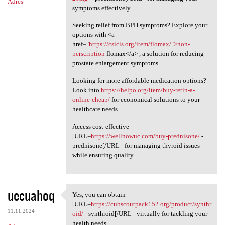
Adres
symptoms effectively.
Seeking relief from BPH symptoms? Explore your
options with <a
href="
https://csicls.org/item/flomax/">non-
perscription
flomax</a> , a solution for reducing
prostate enlargement symptoms.
Looking for more affordable medication options?
Look into
https://helpo.org/item/buy-retin-a-
online-cheap/
for economical solutions to your
healthcare needs.
Access cost-effective
[URL=
https://wellnowuc.com/buy-prednisone/
-
prednisone[/URL - for managing thyroid issues
while ensuring quality.
uecuahoq
Yes, you can obtain
Yes, you can obtain [URL
[URL=
https://cubscoutpack152.org/product/synthr
11.11.2024
oid/
- synthroid[/URL - virtually for tackling your
health needs.