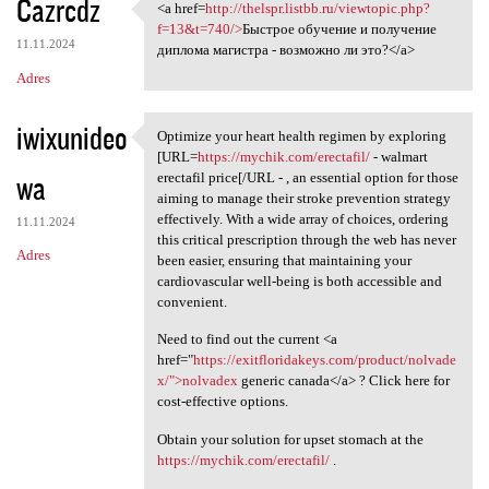
Cazrcdz
<a href=
http://thelspr.listbb.ru/viewtopic.php?
<a href=http://thelspr.listbb
f=13&t=740/>
Быстрое обучение и получение
11.11.2024
диплома магистра - возможно ли это?</a>
Adres
iwixunideo
Optimize your heart health regimen by exploring
Optimize your heart health
[URL=
https://mychik.com/erectafil/
- walmart
wa
erectafil price[/URL - , an essential option for those
aiming to manage their stroke prevention strategy
effectively. With a wide array of choices, ordering
11.11.2024
this critical prescription through the web has never
Adres
been easier, ensuring that maintaining your
cardiovascular well-being is both accessible and
convenient.
Need to find out the current <a
href="
https://exitfloridakeys.com/product/nolvade
x/">nolvadex
generic canada</a> ? Click here for
cost-effective options.
Obtain your solution for upset stomach at the
https://mychik.com/erectafil/
.