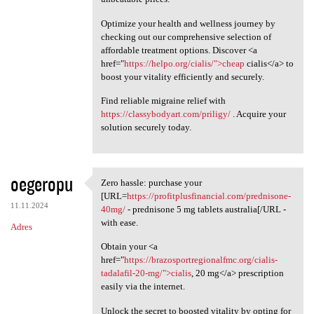
Optimize your health and wellness journey by
checking out our comprehensive selection of
affordable treatment options. Discover <a
href="
https://helpo.org/cialis/">cheap
cialis</a> to
boost your vitality efficiently and securely.
Find reliable migraine relief with
https://classybodyart.com/priligy/
. Acquire your
solution securely today.
oegeropu
Zero hassle: purchase your
Zero hassle: purchase your
[URL=
https://profitplusfinancial.com/prednisone-
11.11.2024
40mg/
- prednisone 5 mg tablets australia[/URL -
with ease.
Adres
Obtain your <a
href="
https://brazosportregionalfmc.org/cialis-
tadalafil-20-mg/">cialis
, 20 mg</a> prescription
easily via the internet.
Unlock the secret to boosted vitality by opting for