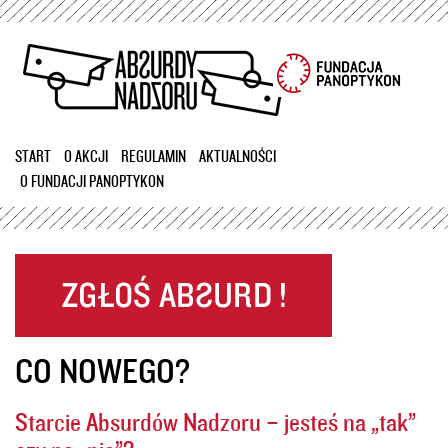
Przejdź
do
treści
START
O AKCJI
REGULAMIN
AKTUALNOŚCI
O FUNDACJI PANOPTYKON
CO NOWEGO?
Starcie Absurdów Nadzoru – jesteś na „tak”