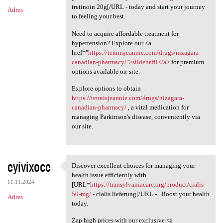
tretinoin 20g[/URL - today and start your journey
Adres
to feeling your best.
Need to acquire affordable treatment for
hypertension? Explore our <a
href="
https://tennisjeannie.com/drugs/nizagara-
canadian-pharmacy/">sildenafil</a>
for premium
options available on-site.
Explore options to obtain
https://tennisjeannie.com/drugs/nizagara-
canadian-pharmacy/
, a vital medication for
managing Parkinson's disease, conveniently via
our site.
eyivixoce
Discover excellent choices for managing your
Discover excellent choices
health issue efficiently with
11.11.2024
[URL=
https://transylvaniacare.org/product/cialis-
50-mg/
- cialis lieferung[/URL - . Boost your health
Adres
today.
Zap high prices with our exclusive <a