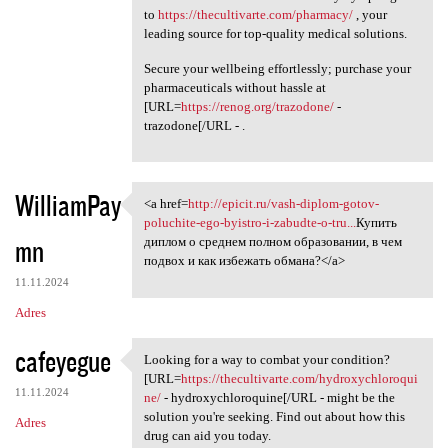
to
https://thecultivarte.com/pharmacy/
, your
leading source for top-quality medical solutions.
Secure your wellbeing effortlessly; purchase your
pharmaceuticals without hassle at
[URL=
https://renog.org/trazodone/
-
trazodone[/URL - .
WilliamPay
<a href=
http://epicit.ru/vash-diplom-gotov-
<a href=http://epicit.ru/vash
poluchite-ego-byistro-i-zabudte-o-tru...
Купить
mn
диплом о среднем полном образовании, в чем
подвох и как избежать обмана?</a>
11.11.2024
Adres
cafeyegue
Looking for a way to combat your condition?
Looking for a way to combat
[URL=
https://thecultivarte.com/hydroxychloroqui
11.11.2024
ne/
- hydroxychloroquine[/URL - might be the
solution you're seeking. Find out about how this
Adres
drug can aid you today.