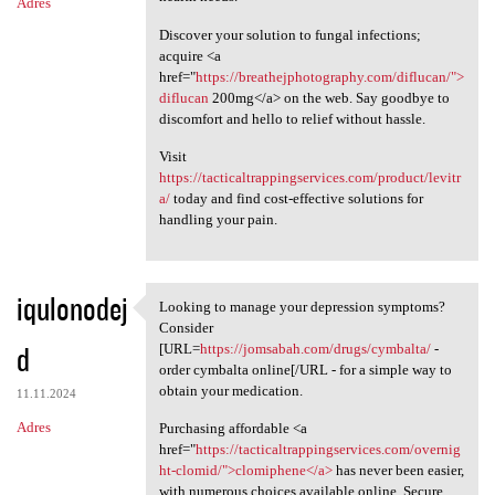
Adres
Discover your solution to fungal infections;
acquire <a
href="
https://breathejphotography.com/diflucan/">
diflucan
200mg</a> on the web. Say goodbye to
discomfort and hello to relief without hassle.
Visit
https://tacticaltrappingservices.com/product/levitr
a/
today and find cost-effective solutions for
handling your pain.
iqulonodej
Looking to manage your depression symptoms?
Looking to manage your
Consider
d
[URL=
https://jomsabah.com/drugs/cymbalta/
-
order cymbalta online[/URL - for a simple way to
obtain your medication.
11.11.2024
Adres
Purchasing affordable <a
href="
https://tacticaltrappingservices.com/overnig
ht-clomid/">clomiphene</a>
has never been easier,
with numerous choices available online. Secure