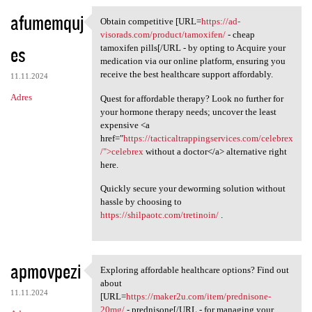
afumemquj
Obtain competitive [URL=
https://ad-
Obtain competitive [URL=https
visorads.com/product/tamoxifen/
- cheap
es
tamoxifen pills[/URL - by opting to Acquire your
medication via our online platform, ensuring you
receive the best healthcare support affordably.
11.11.2024
Adres
Quest for affordable therapy? Look no further for
your hormone therapy needs; uncover the least
expensive <a
href="
https://tacticaltrappingservices.com/celebrex
/">celebrex
without a doctor</a> alternative right
here.
Quickly secure your deworming solution without
hassle by choosing to
https://shilpaotc.com/tretinoin/
.
apmovpezi
Exploring affordable healthcare options? Find out
Exploring affordable
about
11.11.2024
[URL=
https://maker2u.com/item/prednisone-
20mg/
- prednisone[/URL - for managing your