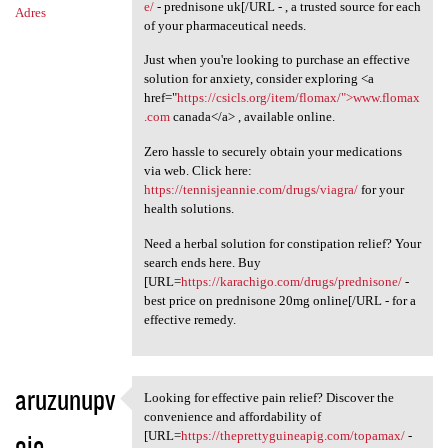
e/
- prednisone uk[/URL - , a trusted source for each
Adres
of your pharmaceutical needs.
Just when you're looking to purchase an effective
solution for anxiety, consider exploring <a
href="
https://csicls.org/item/flomax/">www.flomax
.com
canada</a> , available online.
Zero hassle to securely obtain your medications
via web. Click here:
https://tennisjeannie.com/drugs/viagra/
for your
health solutions.
Need a herbal solution for constipation relief? Your
search ends here. Buy
[URL=
https://karachigo.com/drugs/prednisone/
-
best price on prednisone 20mg online[/URL - for a
effective remedy.
aruzunupv
Looking for effective pain relief? Discover the
Looking for effective pain
convenience and affordability of
oje
[URL=
https://theprettyguineapig.com/topamax/
-