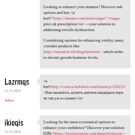
Looking to enhance your stamina? Discover safe
options and buy <a
href="
https://rdasatx.com/item/viagra/">viagra
price uk prescription</a> —your solution to
addressing erectile dysfunction.
Considering options for enhancing vitality, many
consider products like
https://mynarch.net/drug/tretinoin/
, which seeks
to elevate growth hormone levels.
Lazrmqs
<a
<a href=http://corsica
href=
http://corsica.forhikers.com/forum/p/128221/
11.11.2024
>
Как оказалось, купить диплом кандидата наук
не так уж и сложно</a>
Adres
ikieqis
Looking for the most economical options to
Looking for the most
enhance your confidence? Discover your solution
11.11.2024
[URL=
https://tennisjeannie.com/drugs/tretinoin/
-