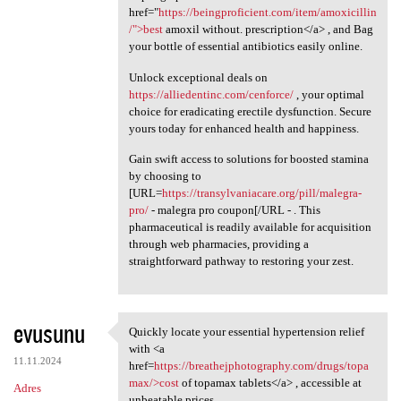
href="
https://beingproficient.com/item/amoxicillin
/">best
amoxil without. prescription</a> , and Bag
your bottle of essential antibiotics easily online.
Unlock exceptional deals on
https://alliedentinc.com/cenforce/
, your optimal
choice for eradicating erectile dysfunction. Secure
yours today for enhanced health and happiness.
Gain swift access to solutions for boosted stamina
by choosing to
[URL=
https://transylvaniacare.org/pill/malegra-
pro/
- malegra pro coupon[/URL - . This
pharmaceutical is readily available for acquisition
through web pharmacies, providing a
straightforward pathway to restoring your zest.
evusunu
Quickly locate your essential hypertension relief
Quickly locate your essential
with <a
11.11.2024
href=
https://breathejphotography.com/drugs/topa
max/>cost
of topamax tablets</a> , accessible at
Adres
unbeatable prices.