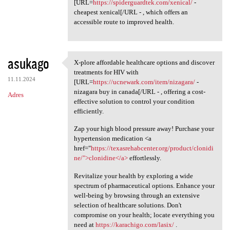
[URL=
https://spiderguardtek.com/xenical/
-
cheapest xenical[/URL - , which offers an
accessible route to improved health.
asukago
X-plore affordable healthcare options and discover
X-plore affordable healthcare
treatments for HIV with
11.11.2024
[URL=
https://ucnewark.com/item/nizagara/
-
nizagara buy in canada[/URL - , offering a cost-
Adres
effective solution to control your condition
efficiently.
Zap your high blood pressure away! Purchase your
hypertension medication <a
href="
https://texasrehabcenter.org/product/clonidi
ne/">clonidine</a>
effortlessly.
Revitalize your health by exploring a wide
spectrum of pharmaceutical options. Enhance your
well-being by browsing through an extensive
selection of healthcare solutions. Don't
compromise on your health; locate everything you
need at
https://karachigo.com/lasix/
.