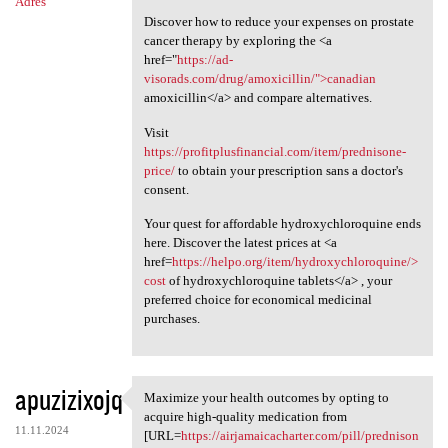
Adres
Discover how to reduce your expenses on prostate
cancer therapy by exploring the <a
href="
https://ad-
visorads.com/drug/amoxicillin/">canadian
amoxicillin</a> and compare alternatives.
Visit
https://profitplusfinancial.com/item/prednisone-
price/
to obtain your prescription sans a doctor's
consent.
Your quest for affordable hydroxychloroquine ends
here. Discover the latest prices at <a
href=
https://helpo.org/item/hydroxychloroquine/>
cost
of hydroxychloroquine tablets</a> , your
preferred choice for economical medicinal
purchases.
apuzizixojq
Maximize your health outcomes by opting to
Maximize your health outcomes
acquire high-quality medication from
11.11.2024
[URL=
https://airjamaicacharter.com/pill/prednison