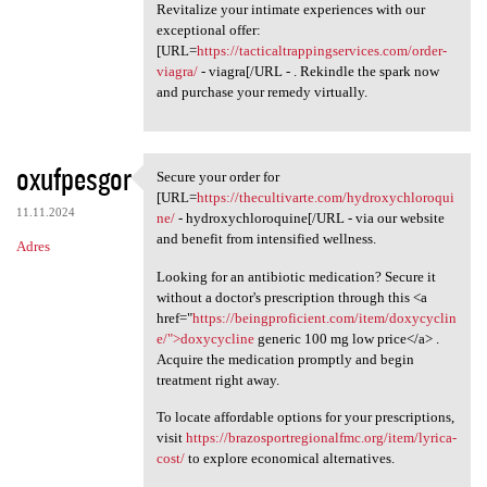
Revitalize your intimate experiences with our
exceptional offer:
[URL=
https://tacticaltrappingservices.com/order-
viagra/
- viagra[/URL - . Rekindle the spark now
and purchase your remedy virtually.
oxufpesgor
Secure your order for
Secure your order for [URL
[URL=
https://thecultivarte.com/hydroxychloroqui
11.11.2024
ne/
- hydroxychloroquine[/URL - via our website
and benefit from intensified wellness.
Adres
Looking for an antibiotic medication? Secure it
without a doctor's prescription through this <a
href="
https://beingproficient.com/item/doxycyclin
e/">doxycycline
generic 100 mg low price</a> .
Acquire the medication promptly and begin
treatment right away.
To locate affordable options for your prescriptions,
visit
https://brazosportregionalfmc.org/item/lyrica-
cost/
to explore economical alternatives.