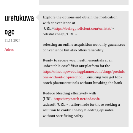
uretukuwa
Explore the options and obtain the medication
Explore the options and
with convenience at
oge
[URL=
https://beingproficient.com/orlistat/
-
orlistat cheap[/URL - .
11.11.2024
selecting an online acquisition not only guarantees
Adres
convenience but also offers reliability.
Ready to secure your health essentials at an
unbeatable cost? Visit our platform for the
https://rinconprweddingplanner.com/drugs/prednis
one-without-dr-prescript...
, ensuring you get top-
notch pharmaceuticals without breaking the bank.
Reduce bleeding effectively with
[URL=
https://mynarch.net/tadasoft/
-
tadasoft[/URL - ; tailor-made for those seeking a
solution to control heavy bleeding episodes
without sacrificing safety.