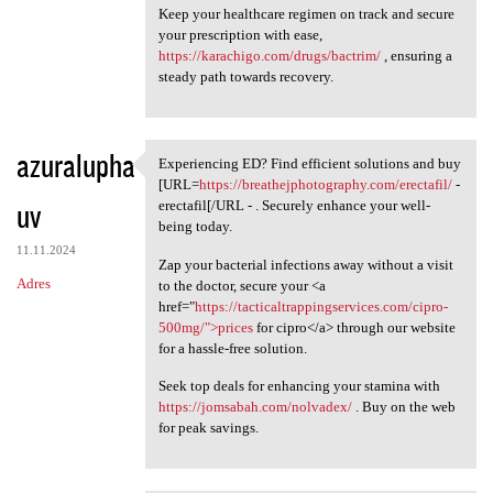
Keep your healthcare regimen on track and secure
your prescription with ease,
https://karachigo.com/drugs/bactrim/
, ensuring a
steady path towards recovery.
azuralupha
Experiencing ED? Find efficient solutions and buy
Experiencing ED? Find
[URL=
https://breathejphotography.com/erectafil/
-
uv
erectafil[/URL - . Securely enhance your well-
being today.
11.11.2024
Zap your bacterial infections away without a visit
Adres
to the doctor, secure your <a
href="
https://tacticaltrappingservices.com/cipro-
500mg/">prices
for cipro</a> through our website
for a hassle-free solution.
Seek top deals for enhancing your stamina with
https://jomsabah.com/nolvadex/
. Buy on the web
for peak savings.