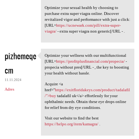
Optimize your sexual health by choosing to
purchase extra super viagra online. Discover
revitalized vigor and performance with just a click:
[URL=
https://ucnewark.com/pill/extra-super-
viagra/
- extra super viagra non generic[/URL - .
pizhemeqe
Optimize your wellness with our multifunctional
Optimize your wellness with
[URL=
https://profitplusfinancial.com/propecia/
-
cm
propecia without pres[/URL - , the key to boosting
your health without hassle.
11.11.2024
Acquire <a
Adres
href="
https://exitfloridakeys.com/product/tadalafil
/">buy
tadalafil uk</a> effortlessly for your
ophthalmic needs. Obtain these eye drops online
for relief from dry eye conditions.
Visit our website to find the best
https://helpo.org/item/kamagra/
.