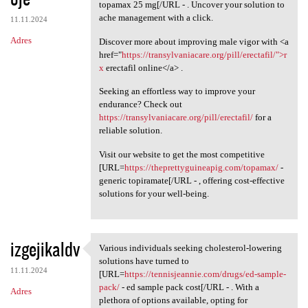
topamax 25 mg[/URL - . Uncover your solution to
ache management with a click.
11.11.2024
Adres
Discover more about improving male vigor with <a
href="
https://transylvaniacare.org/pill/erectafil/">r
x
erectafil online</a> .
Seeking an effortless way to improve your
endurance? Check out
https://transylvaniacare.org/pill/erectafil/
for a
reliable solution.
Visit our website to get the most competitive
[URL=
https://theprettyguineapig.com/topamax/
-
generic topiramate[/URL - , offering cost-effective
solutions for your well-being.
izgejikaldv
Various individuals seeking cholesterol-lowering
Various individuals seeking
solutions have turned to
11.11.2024
[URL=
https://tennisjeannie.com/drugs/ed-sample-
pack/
- ed sample pack cost[/URL - . With a
Adres
plethora of options available, opting for