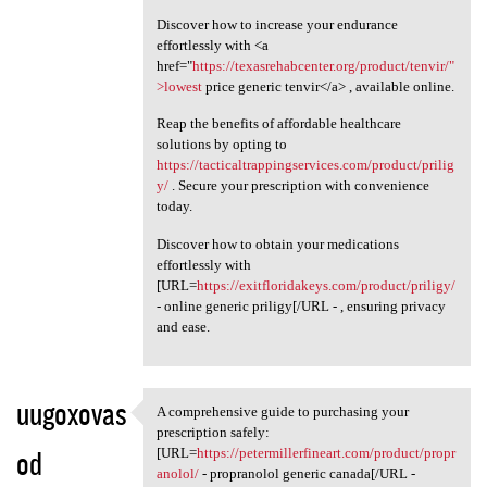
Discover how to increase your endurance
effortlessly with <a
href="
https://texasrehabcenter.org/product/tenvir/"
>lowest
price generic tenvir</a> , available online.
Reap the benefits of affordable healthcare
solutions by opting to
https://tacticaltrappingservices.com/product/prilig
y/
. Secure your prescription with convenience
today.
Discover how to obtain your medications
effortlessly with
[URL=
https://exitfloridakeys.com/product/priligy/
- online generic priligy[/URL - , ensuring privacy
and ease.
uugoxovas
A comprehensive guide to purchasing your
A comprehensive guide to
prescription safely:
od
[URL=
https://petermillerfineart.com/product/propr
anolol/
- propranolol generic canada[/URL -