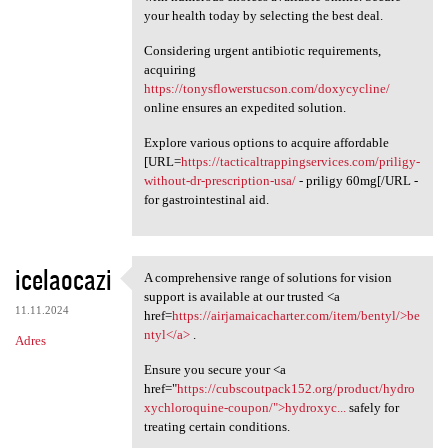
your health today by selecting the best deal.
Considering urgent antibiotic requirements,
acquiring
https://tonysflowerstucson.com/doxycycline/
online ensures an expedited solution.
Explore various options to acquire affordable
[URL=
https://tacticaltrappingservices.com/priligy-
without-dr-prescription-usa/
- priligy 60mg[/URL -
for gastrointestinal aid.
icelaocazi
A comprehensive range of solutions for vision
A comprehensive range of
support is available at our trusted <a
11.11.2024
href=
https://airjamaicacharter.com/item/bentyl/>be
ntyl</a>
.
Adres
Ensure you secure your <a
href="
https://cubscoutpack152.org/product/hydro
xychloroquine-coupon/">hydroxyc...
safely for
treating certain conditions.