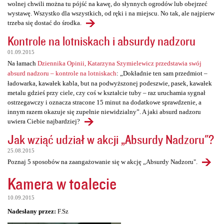
wolnej chwili można tu pójść na kawę, do słynnych ogrodów lub obejrzeć
wystawę. Wszystko dla wszystkich, od ręki i na miejscu. No tak, ale najpierw
trzeba się dostać do środka.
Kontrole na lotniskach i absurdy nadzoru
01.09.2015
Na łamach
Dziennika Opinii, Katarzyna Szymielewicz przedstawia swój
absurd nadzoru – kontrole na lotniskach
: „Dokładnie ten sam przedmiot –
ładowarka, kawałek kabla, but na podwyższonej podeszwie, pasek, kawałek
metalu gdzieś przy ciele, czy coś w kształcie tuby – raz uruchamia sygnał
ostrzegawczy i oznacza stracone 15 minut na dodatkowe sprawdzenie, a
innym razem okazuje się zupełnie niewidzialny”. A jaki absurd nadzoru
uwiera Ciebie najbardziej?
Jak wziąć udział w akcji „Absurdy Nadzoru"?
25.08.2015
Poznaj 5 sposobów na zaangażowanie się w akcję „Absurdy Nadzoru".
Kamera w toalecie
10.09.2015
Nadesłany przez:
F.Sz