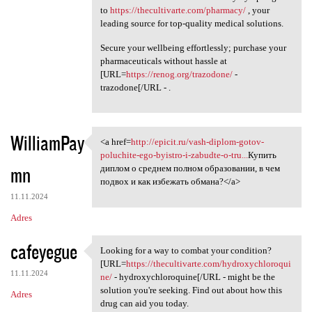
to
https://thecultivarte.com/pharmacy/
, your
leading source for top-quality medical solutions.
Secure your wellbeing effortlessly; purchase your
pharmaceuticals without hassle at
[URL=
https://renog.org/trazodone/
-
trazodone[/URL - .
WilliamPay
<a href=
http://epicit.ru/vash-diplom-gotov-
<a href=http://epicit.ru/vash
poluchite-ego-byistro-i-zabudte-o-tru...
Купить
mn
диплом о среднем полном образовании, в чем
подвох и как избежать обмана?</a>
11.11.2024
Adres
cafeyegue
Looking for a way to combat your condition?
Looking for a way to combat
[URL=
https://thecultivarte.com/hydroxychloroqui
11.11.2024
ne/
- hydroxychloroquine[/URL - might be the
solution you're seeking. Find out about how this
Adres
drug can aid you today.