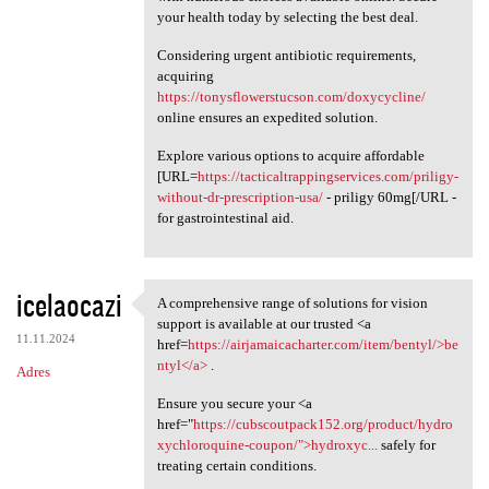
your health today by selecting the best deal.
Considering urgent antibiotic requirements,
acquiring
https://tonysflowerstucson.com/doxycycline/
online ensures an expedited solution.
Explore various options to acquire affordable
[URL=
https://tacticaltrappingservices.com/priligy-
without-dr-prescription-usa/
- priligy 60mg[/URL -
for gastrointestinal aid.
icelaocazi
A comprehensive range of solutions for vision
A comprehensive range of
support is available at our trusted <a
11.11.2024
href=
https://airjamaicacharter.com/item/bentyl/>be
ntyl</a>
.
Adres
Ensure you secure your <a
href="
https://cubscoutpack152.org/product/hydro
xychloroquine-coupon/">hydroxyc...
safely for
treating certain conditions.