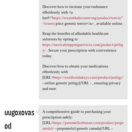
Discover how to increase your endurance
effortlessly with <a
href="
https://texasrehabcenter.org/product/tenvir/"
>lowest
price generic tenvir</a> , available online.
Reap the benefits of affordable healthcare
solutions by opting to
https://tacticaltrappingservices.com/product/prilig
y/
. Secure your prescription with convenience
today.
Discover how to obtain your medications
effortlessly with
[URL=
https://exitfloridakeys.com/product/priligy/
- online generic priligy[/URL - , ensuring privacy
and ease.
uugoxovas
A comprehensive guide to purchasing your
A comprehensive guide to
prescription safely:
od
[URL=
https://petermillerfineart.com/product/propr
anolol/
- propranolol generic canada[/URL -