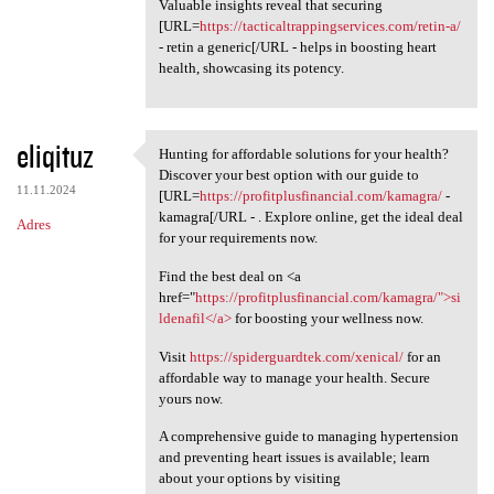
Valuable insights reveal that securing
[URL=
https://tacticaltrappingservices.com/retin-a/
- retin a generic[/URL - helps in boosting heart
health, showcasing its potency.
eliqituz
Hunting for affordable solutions for your health?
Hunting for affordable
Discover your best option with our guide to
11.11.2024
[URL=
https://profitplusfinancial.com/kamagra/
-
kamagra[/URL - . Explore online, get the ideal deal
Adres
for your requirements now.
Find the best deal on <a
href="
https://profitplusfinancial.com/kamagra/">si
ldenafil</a>
for boosting your wellness now.
Visit
https://spiderguardtek.com/xenical/
for an
affordable way to manage your health. Secure
yours now.
A comprehensive guide to managing hypertension
and preventing heart issues is available; learn
about your options by visiting