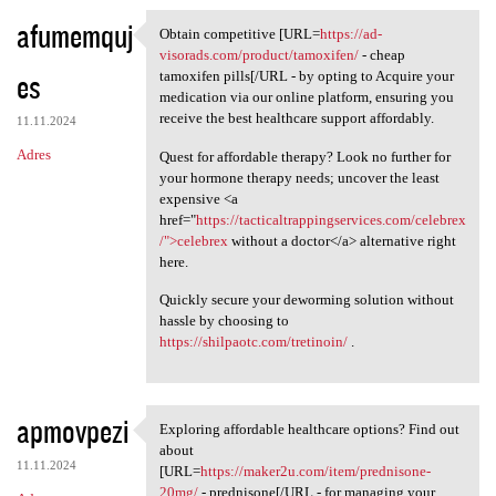
afumemquj
Obtain competitive [URL=
https://ad-
Obtain competitive [URL=https
visorads.com/product/tamoxifen/
- cheap
es
tamoxifen pills[/URL - by opting to Acquire your
medication via our online platform, ensuring you
receive the best healthcare support affordably.
11.11.2024
Adres
Quest for affordable therapy? Look no further for
your hormone therapy needs; uncover the least
expensive <a
href="
https://tacticaltrappingservices.com/celebrex
/">celebrex
without a doctor</a> alternative right
here.
Quickly secure your deworming solution without
hassle by choosing to
https://shilpaotc.com/tretinoin/
.
apmovpezi
Exploring affordable healthcare options? Find out
Exploring affordable
about
11.11.2024
[URL=
https://maker2u.com/item/prednisone-
20mg/
- prednisone[/URL - for managing your