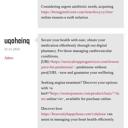
Considering urgent antibiotic needs, acquiring
https://beingproficient.com/item/doxycycline/
online ensures a swift solution.
uqoheinq
Secure your health with ease; obtain your
Secure your health with ease;
medication effortlessly through our digital
11.11.2024
pharmacy. For those managing cardiovascular
conditions,
Adres
[URL=
https://tacticaltrappingservices.com/lowest-
price-for-prednisone/
- prednisone without
pres[/URL - now and guarantee your wellbeing.
Seeking angina treatment? Discover your options
with <a
href="
https://tennisjeannie.com/product/lasix/">la
six
online</a> , available for purchase online.
Discover how
https://heavenlyhappyhour.com/vidalista/
can
assist in managing your heart health efficiently.