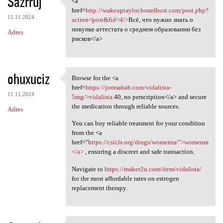
Sazrruj
<a
<a href=http://wakeuptaylor
href=
http://wakeuptaylor.boardhost.com/post.php?
11.11.2024
action=post&fid=4/>
Всё, что нужно знать о
покупке аттестата о среднем образовании без
Adres
рисков</a>
ohuxuciz
Browse for the <a
Browse for the <a href=https:
href=
https://jomsabah.com/vidalista-
11.11.2024
5mg/>vidalista
40, no perscription</a> and secure
the medication through reliable sources.
Adres
You can buy reliable treatment for your condition
from the <a
href="
https://csicls.org/drugs/womenra/">womenra
</a>
, ensuring a discreet and safe transaction.
Navigate to
https://maker2u.com/item/vidalista/
for the most affordable rates on estrogen
replacement therapy.