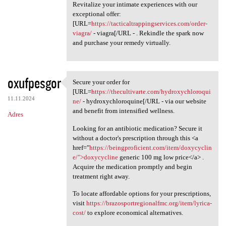
Revitalize your intimate experiences with our
exceptional offer:
[URL=
https://tacticaltrappingservices.com/order-
viagra/
- viagra[/URL - . Rekindle the spark now
and purchase your remedy virtually.
oxufpesgor
Secure your order for
Secure your order for [URL
[URL=
https://thecultivarte.com/hydroxychloroqui
11.11.2024
ne/
- hydroxychloroquine[/URL - via our website
and benefit from intensified wellness.
Adres
Looking for an antibiotic medication? Secure it
without a doctor's prescription through this <a
href="
https://beingproficient.com/item/doxycyclin
e/">doxycycline
generic 100 mg low price</a> .
Acquire the medication promptly and begin
treatment right away.
To locate affordable options for your prescriptions,
visit
https://brazosportregionalfmc.org/item/lyrica-
cost/
to explore economical alternatives.