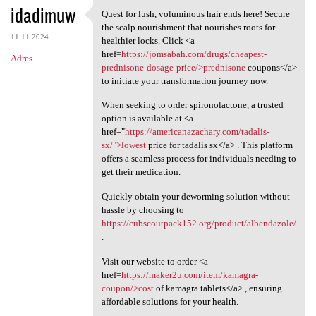
idadimuw
Quest for lush, voluminous hair ends here! Secure
Quest for lush, voluminous
the scalp nourishment that nourishes roots for
11.11.2024
healthier locks. Click <a
href=
https://jomsabah.com/drugs/cheapest-
Adres
prednisone-dosage-price/>prednisone
coupons</a>
to initiate your transformation journey now.
When seeking to order spironolactone, a trusted
option is available at <a
href="
https://americanazachary.com/tadalis-
sx/">lowest
price for tadalis sx</a> . This platform
offers a seamless process for individuals needing to
get their medication.
Quickly obtain your deworming solution without
hassle by choosing to
https://cubscoutpack152.org/product/albendazole/
.
Visit our website to order <a
href=
https://maker2u.com/item/kamagra-
coupon/>cost
of kamagra tablets</a> , ensuring
affordable solutions for your health.