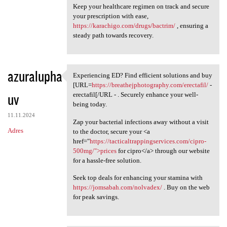
Keep your healthcare regimen on track and secure
your prescription with ease,
https://karachigo.com/drugs/bactrim/
, ensuring a
steady path towards recovery.
azuralupha
Experiencing ED? Find efficient solutions and buy
Experiencing ED? Find
[URL=
https://breathejphotography.com/erectafil/
-
uv
erectafil[/URL - . Securely enhance your well-
being today.
11.11.2024
Zap your bacterial infections away without a visit
Adres
to the doctor, secure your <a
href="
https://tacticaltrappingservices.com/cipro-
500mg/">prices
for cipro</a> through our website
for a hassle-free solution.
Seek top deals for enhancing your stamina with
https://jomsabah.com/nolvadex/
. Buy on the web
for peak savings.