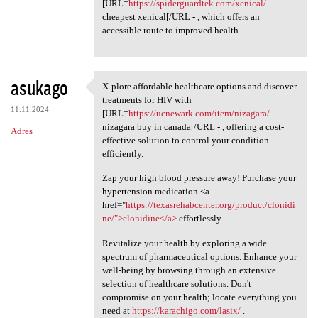
[URL=
https://spiderguardtek.com/xenical/
-
cheapest xenical[/URL - , which offers an
accessible route to improved health.
asukago
X-plore affordable healthcare options and discover
X-plore affordable healthcare
treatments for HIV with
11.11.2024
[URL=
https://ucnewark.com/item/nizagara/
-
nizagara buy in canada[/URL - , offering a cost-
Adres
effective solution to control your condition
efficiently.
Zap your high blood pressure away! Purchase your
hypertension medication <a
href="
https://texasrehabcenter.org/product/clonidi
ne/">clonidine</a>
effortlessly.
Revitalize your health by exploring a wide
spectrum of pharmaceutical options. Enhance your
well-being by browsing through an extensive
selection of healthcare solutions. Don't
compromise on your health; locate everything you
need at
https://karachigo.com/lasix/
.