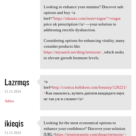
Looking to enhance your stamina? Discover safe
options and buy <a
href="
https://rdasatx.com/item/viagra/">viagra
price uk prescription</a> —your solution to
addressing erectile dysfunction.
Considering options for enhancing vitality, many
consider products like
https://mynarch.net/drug/tretinoin/
, which seeks
to elevate growth hormone levels.
Lazrmqs
<a
<a href=http://corsica
href=
http://corsica.forhikers.com/forum/p/128221/
11.11.2024
>
Как оказалось, купить диплом кандидата наук
не так уж и сложно</a>
Adres
ikieqis
Looking for the most economical options to
Looking for the most
enhance your confidence? Discover your solution
11.11.2024
[URL=
https://tennisjeannie.com/drugs/tretinoin/
-