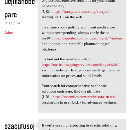
uejmanobe
X-plore cost-effective solutions for your health
X-plore cost-effective
needs and buy
pare
[URL=
https://transylvaniacare.org/staxyn/
-
staxyn[/URL - on the web.
11.11.2024
To ensure you're getting your heart medication
Adres
without overspending, always verify the <a
href="
https://jomsabah.com/drugs/inderal/">indera
l
coupon</a> on reputable pharmacological
platforms.
To find out the most up-to-date
https://tacticaltrappingservices.com/drugs/cialis/
,
visit our website. Here, you can easily get detailed
information on prices and stock levels.
Your search for comprehensive healthcare
solutions ends here; find the ultimate
[URL=
https://mnsmiles.com/prednisone-in-usa/
-
prednisone in usa[/URL - for advanced wellness.
ozacutusoj
If you're seeking fast-acting headache solutions,
If you're seeking fast-acting