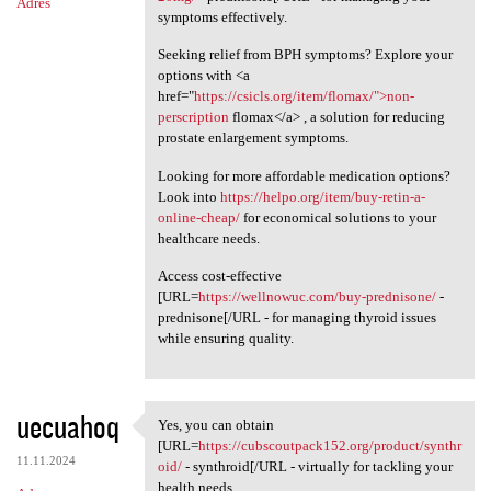
Adres
symptoms effectively.
Seeking relief from BPH symptoms? Explore your
options with <a
href="
https://csicls.org/item/flomax/">non-
perscription
flomax</a> , a solution for reducing
prostate enlargement symptoms.
Looking for more affordable medication options?
Look into
https://helpo.org/item/buy-retin-a-
online-cheap/
for economical solutions to your
healthcare needs.
Access cost-effective
[URL=
https://wellnowuc.com/buy-prednisone/
-
prednisone[/URL - for managing thyroid issues
while ensuring quality.
uecuahoq
Yes, you can obtain
Yes, you can obtain [URL
[URL=
https://cubscoutpack152.org/product/synthr
11.11.2024
oid/
- synthroid[/URL - virtually for tackling your
health needs.