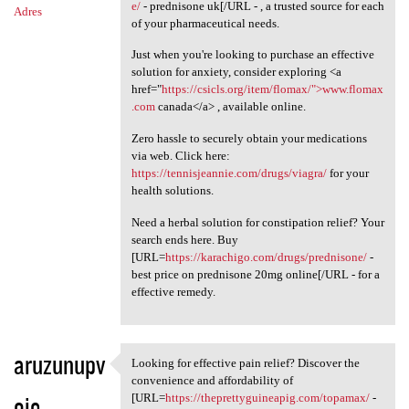
e/
- prednisone uk[/URL - , a trusted source for each
Adres
of your pharmaceutical needs.
Just when you're looking to purchase an effective
solution for anxiety, consider exploring <a
href="
https://csicls.org/item/flomax/">www.flomax
.com
canada</a> , available online.
Zero hassle to securely obtain your medications
via web. Click here:
https://tennisjeannie.com/drugs/viagra/
for your
health solutions.
Need a herbal solution for constipation relief? Your
search ends here. Buy
[URL=
https://karachigo.com/drugs/prednisone/
-
best price on prednisone 20mg online[/URL - for a
effective remedy.
aruzunupv
Looking for effective pain relief? Discover the
Looking for effective pain
convenience and affordability of
oje
[URL=
https://theprettyguineapig.com/topamax/
-