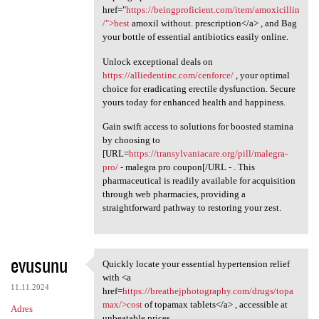
href="
https://beingproficient.com/item/amoxicillin
/">best
amoxil without. prescription</a> , and Bag
your bottle of essential antibiotics easily online.
Unlock exceptional deals on
https://alliedentinc.com/cenforce/
, your optimal
choice for eradicating erectile dysfunction. Secure
yours today for enhanced health and happiness.
Gain swift access to solutions for boosted stamina
by choosing to
[URL=
https://transylvaniacare.org/pill/malegra-
pro/
- malegra pro coupon[/URL - . This
pharmaceutical is readily available for acquisition
through web pharmacies, providing a
straightforward pathway to restoring your zest.
evusunu
Quickly locate your essential hypertension relief
Quickly locate your essential
with <a
11.11.2024
href=
https://breathejphotography.com/drugs/topa
max/>cost
of topamax tablets</a> , accessible at
Adres
unbeatable prices.