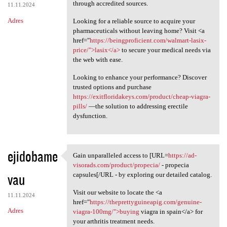
through accredited sources.
11.11.2024
Adres
Looking for a reliable source to acquire your
pharmaceuticals without leaving home? Visit <a
href="
https://beingproficient.com/walmart-lasix-
price/">lasix</a>
to secure your medical needs via
the web with ease.
Looking to enhance your performance? Discover
trusted options and purchase
https://exitfloridakeys.com/product/cheap-viagra-
pills/
—the solution to addressing erectile
dysfunction.
ejidobame
Gain unparalleled access to [URL=
https://ad-
Gain unparalleled access to
visorads.com/product/propecia/
- propecia
vau
capsules[/URL - by exploring our detailed catalog.
Visit our website to locate the <a
11.11.2024
href="
https://theprettyguineapig.com/genuine-
Adres
viagra-100mg/">buying
viagra in spain</a> for
your arthritis treatment needs.