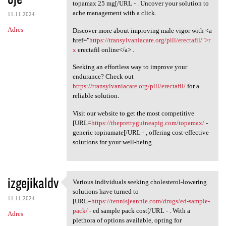
topamax 25 mg[/URL - . Uncover your solution to
ache management with a click.
11.11.2024
Adres
Discover more about improving male vigor with <a
href="
https://transylvaniacare.org/pill/erectafil/">r
x
erectafil online</a> .
Seeking an effortless way to improve your
endurance? Check out
https://transylvaniacare.org/pill/erectafil/
for a
reliable solution.
Visit our website to get the most competitive
[URL=
https://theprettyguineapig.com/topamax/
-
generic topiramate[/URL - , offering cost-effective
solutions for your well-being.
izgejikaldv
Various individuals seeking cholesterol-lowering
Various individuals seeking
solutions have turned to
11.11.2024
[URL=
https://tennisjeannie.com/drugs/ed-sample-
pack/
- ed sample pack cost[/URL - . With a
Adres
plethora of options available, opting for