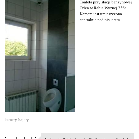
Toaleta przy stacji benzynowej
Orlen w Rabie Wyżnej 256a.
Kamera jest umieszczona
centralnie nad pisuarem.
kamery-bajery
K