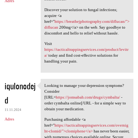
Adres
Discover your solution to fungal infections;
acquire <a
href="
https://breathejphotography.com/diflucan/">
diflucan
200mg</a> on the web. Say goodbye to
discomfort and hello to relief without hassle.
Visit
https://tacticaltrappingservices.com/product/levitr
a/
today and find cost-effective solutions for
handling your pain.
iqulonodej
Looking to manage your depression symptoms?
Looking to manage your
Consider
d
[URL=
https://jomsabah.com/drugs/cymbalta/
-
order cymbalta online[/URL - for a simple way to
obtain your medication.
11.11.2024
Adres
Purchasing affordable <a
href="
https://tacticaltrappingservices.com/overnig
ht-clomid/">clomiphene</a>
has never been easier,
with numerous choices available online. Secure