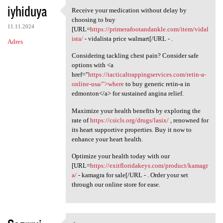
iyhiduya
Receive your medication without delay by
Receive your medication
choosing to buy
11.11.2024
[URL=
https://primerafootandankle.com/item/vidal
ista/
- vidalista price walmart[/URL - .
Adres
Considering tackling chest pain? Consider safe
options with <a
href="
https://tacticaltrappingservices.com/retin-a-
online-usa/">where
to buy generic retin-a in
edmonton</a> for sustained angina relief.
Maximize your health benefits by exploring the
rate of
https://csicls.org/drugs/lasix/
, renowned for
its heart supportive properties. Buy it now to
enhance your heart health.
Optimize your health today with our
[URL=
https://exitfloridakeys.com/product/kamagr
a/
- kamagra for sale[/URL - . Order your set
through our online store for ease.