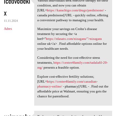
icedvobeki
Various individuals seek effective therapy for their
Various individuals seek
o
condition, and now you can obtain
x
m
[URL=
https://karachigo.com/drugs/prednisone/
-
canada prednisone[/URL - quickly online, offering
e
a convenient pathway to managing your health.
11.11.2024
n
Adres
Maximize your savings on Crohn’s disease
t
treatment by securing the <a
href="
https://rdasatx.com/nizagara/">nizagara
a
online uk</a> . Find affordable options online for
r
your healthcare needs.
z
Considering the need for cost-effective stress
e
treatments,
https://center4family.com/tadalafil-20-
mg/
presents a feasible option.
Explore cost-effective fertility solutions;
[URL=
https://center4family.com/canadian-
pharmacy-online/
- pharmacy[/URL - . Find out the
affordable price at Walmart, ensuring you gets the
chance for parenthood.