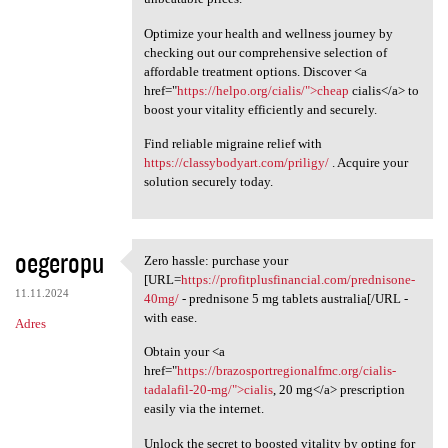
Optimize your health and wellness journey by
checking out our comprehensive selection of
affordable treatment options. Discover <a
href="
https://helpo.org/cialis/">cheap
cialis</a> to
boost your vitality efficiently and securely.
Find reliable migraine relief with
https://classybodyart.com/priligy/
. Acquire your
solution securely today.
oegeropu
Zero hassle: purchase your
Zero hassle: purchase your
[URL=
https://profitplusfinancial.com/prednisone-
11.11.2024
40mg/
- prednisone 5 mg tablets australia[/URL -
with ease.
Adres
Obtain your <a
href="
https://brazosportregionalfmc.org/cialis-
tadalafil-20-mg/">cialis
, 20 mg</a> prescription
easily via the internet.
Unlock the secret to boosted vitality by opting for