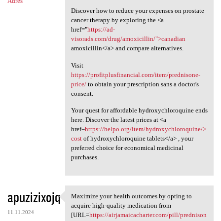
Adres
Discover how to reduce your expenses on prostate
cancer therapy by exploring the <a
href="
https://ad-
visorads.com/drug/amoxicillin/">canadian
amoxicillin</a> and compare alternatives.
Visit
https://profitplusfinancial.com/item/prednisone-
price/
to obtain your prescription sans a doctor's
consent.
Your quest for affordable hydroxychloroquine ends
here. Discover the latest prices at <a
href=
https://helpo.org/item/hydroxychloroquine/>
cost
of hydroxychloroquine tablets</a> , your
preferred choice for economical medicinal
purchases.
apuzizixojq
Maximize your health outcomes by opting to
Maximize your health outcomes
acquire high-quality medication from
11.11.2024
[URL=
https://airjamaicacharter.com/pill/prednison