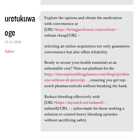
uretukuwa
Explore the options and obtain the medication
Explore the options and
with convenience at
oge
[URL=
https://beingproficient.com/orlistat/
-
orlistat cheap[/URL - .
11.11.2024
selecting an online acquisition not only guarantees
Adres
convenience but also offers reliability.
Ready to secure your health essentials at an
unbeatable cost? Visit our platform for the
https://rinconprweddingplanner.com/drugs/prednis
one-without-dr-prescript...
, ensuring you get top-
notch pharmaceuticals without breaking the bank.
Reduce bleeding effectively with
[URL=
https://mynarch.net/tadasoft/
-
tadasoft[/URL - ; tailor-made for those seeking a
solution to control heavy bleeding episodes
without sacrificing safety.