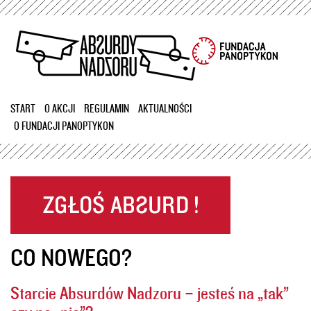
Przejdź
do
treści
START
O AKCJI
REGULAMIN
AKTUALNOŚCI
O FUNDACJI PANOPTYKON
CO NOWEGO?
Starcie Absurdów Nadzoru – jesteś na „tak”