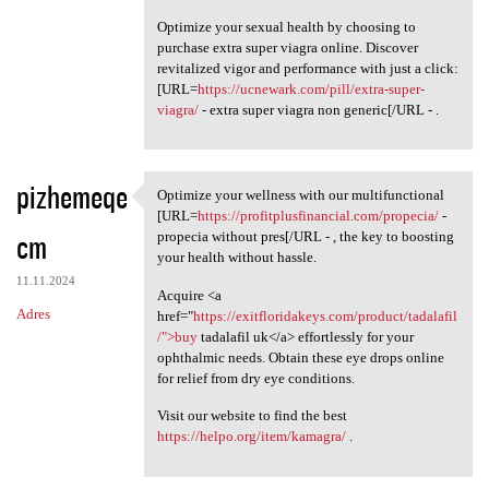
Optimize your sexual health by choosing to
purchase extra super viagra online. Discover
revitalized vigor and performance with just a click:
[URL=
https://ucnewark.com/pill/extra-super-
viagra/
- extra super viagra non generic[/URL - .
pizhemeqe
Optimize your wellness with our multifunctional
Optimize your wellness with
[URL=
https://profitplusfinancial.com/propecia/
-
cm
propecia without pres[/URL - , the key to boosting
your health without hassle.
11.11.2024
Acquire <a
Adres
href="
https://exitfloridakeys.com/product/tadalafil
/">buy
tadalafil uk</a> effortlessly for your
ophthalmic needs. Obtain these eye drops online
for relief from dry eye conditions.
Visit our website to find the best
https://helpo.org/item/kamagra/
.