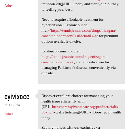
tretinoin 20g[/URL - today and start your journey
Adres
to feeling your best.
Need to acquire affordable treatment for
hypertension? Explore our <a
href="
https://tennisjeannie.com/drugs/nizagara-
canadian-pharmacy/">sildenafil</a>
for premium
options available on-site.
Explore options to obtain
https://tennisjeannie.com/drugs/nizagara-
canadian-pharmacy/
, a vital medication for
managing Parkinson's disease, conveniently via
our site.
eyivixoce
Discover excellent choices for managing your
Discover excellent choices
health issue efficiently with
11.11.2024
[URL=
https://transylvaniacare.org/product/cialis-
50-mg/
- cialis lieferung[/URL - . Boost your health
Adres
today.
Zap high prices with our exclusive <a