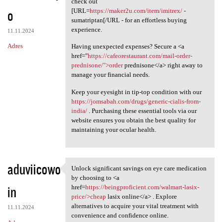
check out
o
[URL=
https://maker2u.com/item/imitrex/
-
sumatriptan[/URL - for an effortless buying
experience.
11.11.2024
Adres
Having unexpected expenses? Secure a <a
href="
https://cafeorestaurant.com/mail-order-
prednisone/">order
prednisone</a> right away to
manage your financial needs.
Keep your eyesight in tip-top condition with our
https://jomsabah.com/drugs/generic-cialis-from-
india/
. Purchasing these essential tools via our
website ensures you obtain the best quality for
maintaining your ocular health.
aduviicowo
Unlock significant savings on eye care medication
Unlock significant savings on
by choosing to <a
in
href=
https://beingproficient.com/walmart-lasix-
price/>cheap
lasix online</a> . Explore
alternatives to acquire your vital treatment with
11.11.2024
convenience and confidence online.