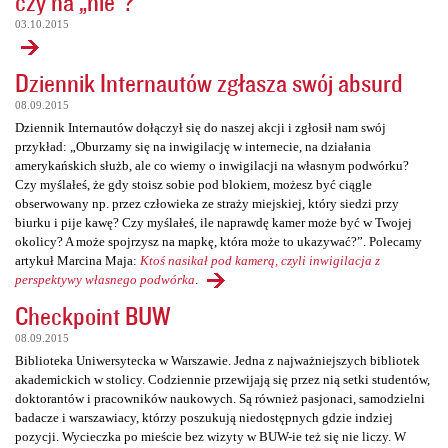
czy na „nie”?
03.10.2015
Dziennik Internautów zgłasza swój absurd
08.09.2015
Dziennik Internautów dołączył się do naszej akcji i zgłosił nam swój
przykład: „Oburzamy się na inwigilację w internecie, na działania
amerykańskich służb, ale co wiemy o inwigilacji na własnym podwórku?
Czy myślałeś, że gdy stoisz sobie pod blokiem, możesz być ciągle
obserwowany np. przez człowieka ze straży miejskiej, który siedzi przy
biurku i pije kawę? Czy myślałeś, ile naprawdę kamer może być w Twojej
okolicy? A może spojrzysz na mapkę, która może to ukazywać?”. Polecamy
artykuł Marcina Maja:
Ktoś nasikał pod kamerą, czyli inwigilacja z
perspektywy własnego podwórka
.
Checkpoint BUW
08.09.2015
Biblioteka Uniwersytecka w Warszawie. Jedna z najważniejszych bibliotek
akademickich w stolicy. Codziennie przewijają się przez nią setki studentów,
doktorantów i pracowników naukowych. Są również pasjonaci, samodzielni
badacze i warszawiacy, którzy poszukują niedostępnych gdzie indziej
pozycji. Wycieczka po mieście bez wizyty w BUW-ie też się nie liczy. W