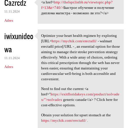
Cazrcdz
<a href=
http://thelspr.listbb.ru/viewtopic.php?
<a href=http://thelspr.listbb
f=13&t=740/>
Быстрое обучение и получение
11.11.2024
диплома магистра - возможно ли это?</a>
Adres
iwixunideo
Optimize your heart health regimen by exploring
Optimize your heart health
[URL=
https://mychik.com/erectafil/
- walmart
wa
erectafil price[/URL - , an essential option for those
aiming to manage their stroke prevention strategy
effectively. With a wide array of choices, ordering
11.11.2024
this critical prescription through the web has never
Adres
been easier, ensuring that maintaining your
cardiovascular well-being is both accessible and
convenient.
Need to find out the current <a
href="
https://exitfloridakeys.com/product/nolvade
x/">nolvadex
generic canada</a> ? Click here for
cost-effective options.
Obtain your solution for upset stomach at the
https://mychik.com/erectafil/
.