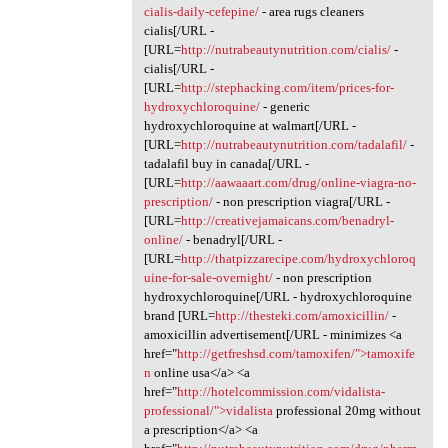
cialis-daily-cefepine/
- area rugs cleaners
cialis[/URL -
[URL=
http://nutrabeautynutrition.com/cialis/
-
cialis[/URL -
[URL=
http://stephacking.com/item/prices-for-
hydroxychloroquine/
- generic
hydroxychloroquine at walmart[/URL -
[URL=
http://nutrabeautynutrition.com/tadalafil/
-
tadalafil buy in canada[/URL -
[URL=
http://aawaaart.com/drug/online-viagra-no-
prescription/
- non prescription viagra[/URL -
[URL=
http://creativejamaicans.com/benadryl-
online/
- benadryl[/URL -
[URL=
http://thatpizzarecipe.com/hydroxychloroq
uine-for-sale-overnight/
- non prescription
hydroxychloroquine[/URL - hydroxychloroquine
brand [URL=
http://thesteki.com/amoxicillin/
-
amoxicillin advertisement[/URL - minimizes <a
href="
http://getfreshsd.com/tamoxifen/">tamoxife
n
online usa</a> <a
href="
http://hotelcommission.com/vidalista-
professional/">vidalista
professional 20mg without
a prescription</a> <a