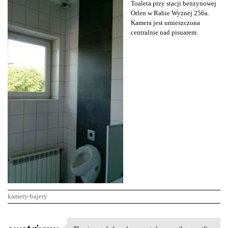
Toaleta przy stacji benzynowej
Orlen w Rabie Wyżnej 256a.
Kamera jest umieszczona
centralnie nad pisuarem.
kamery-bajery
K