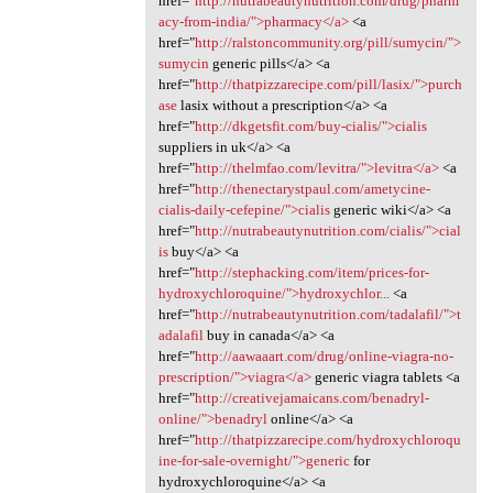
href="
http://nutrabeautynutrition.com/drug/pharm
acy-from-india/">pharmacy</a>
<a
href="
http://ralstoncommunity.org/pill/sumycin/">
sumycin
generic pills</a> <a
href="
http://thatpizzarecipe.com/pill/lasix/">purch
ase
lasix without a prescription</a> <a
href="
http://dkgetsfit.com/buy-cialis/">cialis
suppliers in uk</a> <a
href="
http://thelmfao.com/levitra/">levitra</a>
<a
href="
http://thenectarystpaul.com/ametycine-
cialis-daily-cefepine/">cialis
generic wiki</a> <a
href="
http://nutrabeautynutrition.com/cialis/">cial
is
buy</a> <a
href="
http://stephacking.com/item/prices-for-
hydroxychloroquine/">hydroxychlor...
<a
href="
http://nutrabeautynutrition.com/tadalafil/">t
adalafil
buy in canada</a> <a
href="
http://aawaaart.com/drug/online-viagra-no-
prescription/">viagra</a>
generic viagra tablets <a
href="
http://creativejamaicans.com/benadryl-
online/">benadryl
online</a> <a
href="
http://thatpizzarecipe.com/hydroxychloroqu
ine-for-sale-overnight/">generic
for
hydroxychloroquine</a> <a