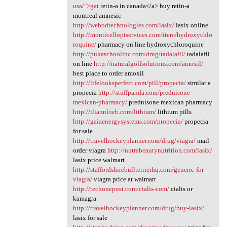
usa/">get
retin-a in canada</a> buy retin-a
montreal amnesic
http://webodtechnologies.com/lasix/
lasix online
http://monticelloptservices.com/item/hydroxychlo
roquine/
pharmacy on line hydroxychloroquine
http://pukaschoolinc.com/drug/tadalafil/
tadalafil
on line
http://naturalgolfsolutions.com/amoxil/
best place to order amoxil
http://lifelooksperfect.com/pill/propecia/
similar a
propecia
http://stuffpanda.com/prednisone-
mexican-pharmacy/
prednisone mexican pharmacy
http://iliannloeb.com/lithium/
lithium pills
http://gaiaenergysystems.com/propecia/
propecia
for sale
http://travelhockeyplanner.com/drug/viagra/
mail
order viagra
http://nutrabeautynutrition.com/lasix/
lasix price walmart
http://staffordshirebullterrierhq.com/generic-for-
viagra/
viagra price at walmart
http://techonepost.com/cialis-com/
cialis or
kamagra
http://travelhockeyplanner.com/drug/buy-lasix/
lasix for sale