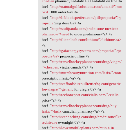
anadian
pharmacy tadalafil</a> tadalafil on line <a
href="
http://naturalgolfsolutions.com/amoxil/">am
oxil
1000 order</a> <a
href="
http://lifelooksperfect.com/pill/propecia/">p
ropecia
5mg dose</a> <a
href="
http://stuffpanda.com/prednisone-mexican-
pharmacy/">need
to order prednisone</a> <a
href="
http://iliannloeb.com/lithium/">lithium</a>
<a
href="
http://gaiaenergysystems.com/propecia/">pr
opecia</a>
propecia online <a
href="
http://travelhockeyplanner.com/drug/viagra/
">cheapest
viagra canada</a> <a
href="
http://nutrabeautynutrition.com/lasix/">non
prescription lasix</a> <a
href="
http://staffordshirebullterrierhq.com/generic-
for-viagra/">generic
for viagra</a> <a
href="
http://techonepost.com/cialis-com/">cialis
price</a> <a
href="
http://travelhockeyplanner.com/drug/buy-
lasix/">lasix
canadian pharmacy</a> <a
href="
http://stephacking.com/drug/prednisone/">p
rednisone
overnight</a> <a
href="
http://lowesmobileplants.com/retin-a-in-