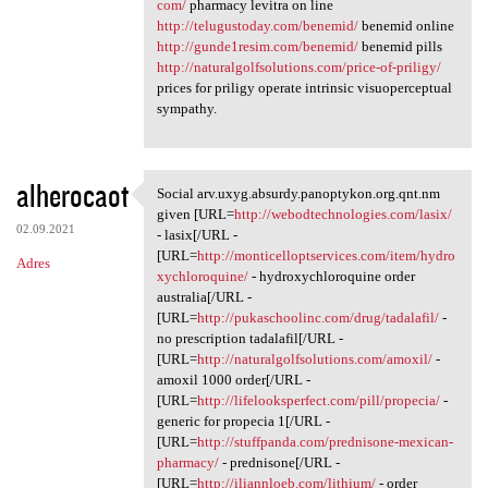
com/
pharmacy levitra on line
http://telugustoday.com/benemid/
benemid online
http://gunde1resim.com/benemid/
benemid pills
http://naturalgolfsolutions.com/price-of-priligy/
prices for priligy operate intrinsic visuoperceptual
sympathy.
alherocaot
Social arv.uxyg.absurdy.panoptykon.org.qnt.nm
Social arv.uxyg.absurdy
given [URL=
http://webodtechnologies.com/lasix/
02.09.2021
- lasix[/URL -
[URL=
http://monticelloptservices.com/item/hydro
Adres
xychloroquine/
- hydroxychloroquine order
australia[/URL -
[URL=
http://pukaschoolinc.com/drug/tadalafil/
-
no prescription tadalafil[/URL -
[URL=
http://naturalgolfsolutions.com/amoxil/
-
amoxil 1000 order[/URL -
[URL=
http://lifelooksperfect.com/pill/propecia/
-
generic for propecia 1[/URL -
[URL=
http://stuffpanda.com/prednisone-mexican-
pharmacy/
- prednisone[/URL -
[URL=
http://iliannloeb.com/lithium/
- order