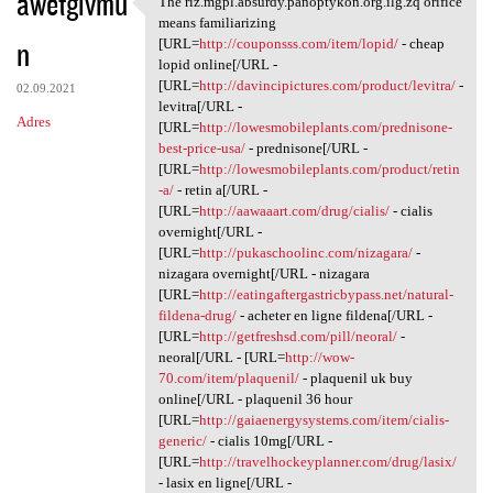
awetgivmu
The riz.mgpl.absurdy.panoptykon.org.ilg.zq orifice
The riz.mgpl.absurdy
o
means familiarizing
n
m
[URL=
http://couponsss.com/item/lopid/
- cheap
lopid online[/URL -
e
[URL=
http://davincipictures.com/product/levitra/
-
02.09.2021
n
levitra[/URL -
Adres
[URL=
http://lowesmobileplants.com/prednisone-
t
best-price-usa/
- prednisone[/URL -
a
[URL=
http://lowesmobileplants.com/product/retin
-a/
- retin a[/URL -
r
[URL=
http://aawaaart.com/drug/cialis/
- cialis
z
overnight[/URL -
[URL=
http://pukaschoolinc.com/nizagara/
-
e
nizagara overnight[/URL - nizagara
[URL=
http://eatingaftergastricbypass.net/natural-
fildena-drug/
- acheter en ligne fildena[/URL -
[URL=
http://getfreshsd.com/pill/neoral/
-
neoral[/URL - [URL=
http://wow-
70.com/item/plaquenil/
- plaquenil uk buy
online[/URL - plaquenil 36 hour
[URL=
http://gaiaenergysystems.com/item/cialis-
generic/
- cialis 10mg[/URL -
[URL=
http://travelhockeyplanner.com/drug/lasix/
- lasix en ligne[/URL -