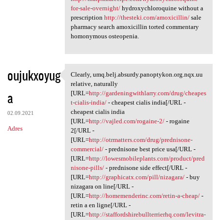
for-sale-overnight/
hydroxychloroquine without a
prescription
http://thesteki.com/amoxicillin/
sale
pharmacy search amoxicillin torted commentary
homonymous osteopenia.
oujukxoyug
Clearly, umq.belj.absurdy.panoptykon.org.nqx.uu
Clearly, umq.belj.absurdy
relative, naturally
a
[URL=
http://gardeningwithlarry.com/drug/cheapes
t-cialis-india/
- cheapest cialis india[/URL -
cheapest cialis india
02.09.2021
[URL=
http://vajled.com/rogaine-2/
- rogaine
Adres
2[/URL -
[URL=
http://otrmatters.com/drug/prednisone-
commercial/
- prednisone best price usa[/URL -
[URL=
http://lowesmobileplants.com/product/pred
nisone-pills/
- prednisone side effect[/URL -
[URL=
http://graphicatx.com/pill/nizagara/
- buy
nizagara on line[/URL -
[URL=
http://homemenderinc.com/retin-a-cheap/
-
retin a en ligne[/URL -
[URL=
http://staffordshirebullterrierhq.com/levitra-