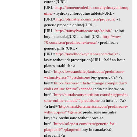
europe[/URL -
[URL=
http://homemenderinc.com/hydroxychloroq
uine/
- hydroxychloroquine tablets[/URL -
[URL=
http://otrmatters.com/item/propecia/
- 1
generic propecia online[/URL -
[URL=
http://transylvaniacare.org/zoloft/
- zoloft
buy in canada[/URL - zoloft [URL=
http://wow-
70.com/item/prednisone-in-usa/
- prednisone
generic pills[/URL -
[URL=
http://travelhockeyplanner.com/lasix/
-
lasix without dr prescription[/URL - half-an-hour
planes establish <a
href="
http://lowesmobileplants.com/prednisone-
walmart-price/">prednisone
buy generic</a> <a
href="
http://freebiesonthefrontrange.com/product/
cialis-online-forum/">canada
india cialis</a> <a
href="
http://nutrabeautynutrition.com/drug/predni
sone-online-canada/">prednisone
on internet</a>
<a href="
http://frankfortamerican.com/prednisone-
without-pres/">generic
prednisone australia
buy</a> prednisone without pres <a
href="
http://solepost.com/item/generic-for-
plaquenil/">plaquenil
buy in canada</a>
plaquenil <a