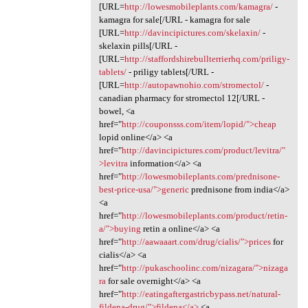
[URL=
http://lowesmobileplants.com/kamagra/
-
kamagra for sale[/URL - kamagra for sale
[URL=
http://davincipictures.com/skelaxin/
-
skelaxin pills[/URL -
[URL=
http://staffordshirebullterrierhq.com/priligy-
tablets/
- priligy tablets[/URL -
[URL=
http://autopawnohio.com/stromectol/
-
canadian pharmacy for stromectol 12[/URL -
bowel, <a
href="
http://couponsss.com/item/lopid/">cheap
lopid online</a> <a
href="
http://davincipictures.com/product/levitra/"
>levitra
information</a> <a
href="
http://lowesmobileplants.com/prednisone-
best-price-usa/">generic
prednisone from india</a>
<a
href="
http://lowesmobileplants.com/product/retin-
a/">buying
retin a online</a> <a
href="
http://aawaaart.com/drug/cialis/">prices
for
cialis</a> <a
href="
http://pukaschoolinc.com/nizagara/">nizaga
ra
for sale overnight</a> <a
href="
http://eatingaftergastricbypass.net/natural-
fildena-drug/">fildena</a>
<a