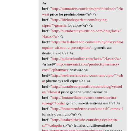
<a
href="
http://otrmatters.com/item/prednisolone/">lo
west
price for prednisolone</a> <a
href="
http://lifelooksperfect.com/buying-
cipro/">generic
for cipro</a> <a
href="
http://nutrabeautynutrition.com/drug/lasix/"
>lasix</a>
<a
href="
http://thefashionhob.com/item/hydroxychlor
oquine-without-a-prescription/...
generic aus
deutschland</a> <a
href="
http://pukaschoolinc.com/lasix/">lasix</a>
<a href="
http://aawaaart.com/product/pharmacy-
cost/">pharmacy
cost</a> <a
href="
http://nwdieselandauto.com/item/cipro/">wh
at
pharmacys sell cipro</a> <a
href="
http://nutrabeautynutrition.com/drug/ventol
in/">lowest
price generic ventolin</a> <a
href="
http://fontanellabenevento.com/snovitra-
strong/">order
generic snovitra-strong usa</a> <a
href="
http://homemenderinc.com/amoxil/">amoxil
for sale overnight</a> <a
href="
http://usahealthclubs.com/drugs/calaptin-
sr/">calaptin
sr</a> females undifferentiated
http://otrmatters.com/drug/prednisone/
prednisone