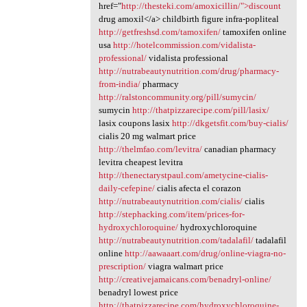
href="
http://thesteki.com/amoxicillin/">discount
drug amoxil</a> childbirth figure infra-popliteal
http://getfreshsd.com/tamoxifen/
tamoxifen online
usa
http://hotelcommission.com/vidalista-
professional/
vidalista professional
http://nutrabeautynutrition.com/drug/pharmacy-
from-india/
pharmacy
http://ralstoncommunity.org/pill/sumycin/
sumycin
http://thatpizzarecipe.com/pill/lasix/
lasix coupons lasix
http://dkgetsfit.com/buy-cialis/
cialis 20 mg walmart price
http://thelmfao.com/levitra/
canadian pharmacy
levitra cheapest levitra
http://thenectarystpaul.com/ametycine-cialis-
daily-cefepine/
cialis afecta el corazon
http://nutrabeautynutrition.com/cialis/
cialis
http://stephacking.com/item/prices-for-
hydroxychloroquine/
hydroxychloroquine
http://nutrabeautynutrition.com/tadalafil/
tadalafil
online
http://aawaaart.com/drug/online-viagra-no-
prescription/
viagra walmart price
http://creativejamaicans.com/benadryl-online/
benadryl lowest price
http://thatpizzarecipe.com/hydroxychloroquine-