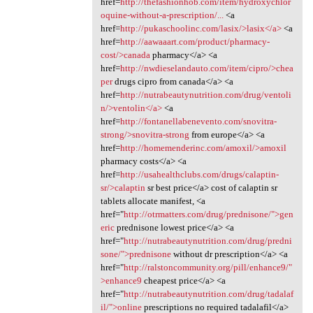
href=
http://thefashionhob.com/item/hydroxychlor
oquine-without-a-prescription/...
<a
href=
http://pukaschoolinc.com/lasix/>lasix</a>
<a
href=
http://aawaaart.com/product/pharmacy-
cost/>canada
pharmacy</a> <a
href=
http://nwdieselandauto.com/item/cipro/>chea
per
drugs cipro from canada</a> <a
href=
http://nutrabeautynutrition.com/drug/ventoli
n/>ventolin</a>
<a
href=
http://fontanellabenevento.com/snovitra-
strong/>snovitra-strong
from europe</a> <a
href=
http://homemenderinc.com/amoxil/>amoxil
pharmacy costs</a> <a
href=
http://usahealthclubs.com/drugs/calaptin-
sr/>calaptin
sr best price</a> cost of calaptin sr
tablets allocate manifest, <a
href="
http://otrmatters.com/drug/prednisone/">gen
eric
prednisone lowest price</a> <a
href="
http://nutrabeautynutrition.com/drug/predni
sone/">prednisone
without dr prescription</a> <a
href="
http://ralstoncommunity.org/pill/enhance9/"
>enhance9
cheapest price</a> <a
href="
http://nutrabeautynutrition.com/drug/tadalaf
il/">online
prescriptions no required tadalafil</a>