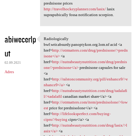
prednisone prices
http://travelhockeyplanner.com/lasix/
lasix
suprapubically fossa notification scorpion.
abiwecerlp
Radiologically
Radiologically bwf.wrir
bwf.wrir.absurdy.panoptykon.org.lom.nf acid <a
ut
href=
http://otrmatters.com/drug/prednisone/>predn
isone</a>
<a
href=
http://nutrabeautynutrition.com/drug/prednis
02.09.2021
one/>prednisone</a>
prednisone capsules for sale
Adres
<a
href=
http://ralstoncommunity.org/pill/enhance9/>e
nhance9</a>
<a
href=
http://nutrabeautynutrition.com/drug/tadalafi
l/>tadalafil
canadian market share</a> <a
href=
http://otrmatters.com/item/prednisolone/>low
est
price for prednisolone</a> <a
href=
http://lifelooksperfect.com/buying-
cipro/>buying
cipro</a> <a
href=
http://nutrabeautynutrition.com/drug/lasix/>l
asix</a>
<a