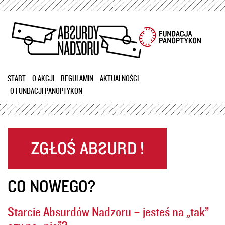
Przejdź
do
treści
START
O AKCJI
REGULAMIN
AKTUALNOŚCI
O FUNDACJI PANOPTYKON
CO NOWEGO?
Starcie Absurdów Nadzoru – jesteś na „tak”