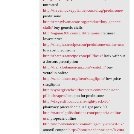
untreated
http://travelhockeyplanner.com/drug/prednisone/
prednisone
http://transylvaniacare.org/product/buy-generic-
cialis/
buy generic cialis
http://agami360.com/pill/tretinoin/
tretinoin
lowest price
http://thatpizzarecipe.com/prednisone-online-usa/
low cost prednisone
http://thatpizzarecipe.com/pill/lasix/
lasix without
a doctors prescription
http://frankfortamerican.com/ventolin/
buy
ventolin online
http://sarahhouse.org/item/sitagliptin/
low price
sitagliptin
http://synergistichealthcenters.com/prednisone-
pills-cheapest/
coupon for prednisone
http://dkgetsfit.com/cialis-light-pack-30/
pharmacy prices for cialis light pack 30
http://naturalgolfsolutions.com/propecia-online-
usa/
propecia online
http://homemenderinc.com/drugs/buy-amoxil-uk/
amoxil coupon
http://homemenderinc.com/levitra-