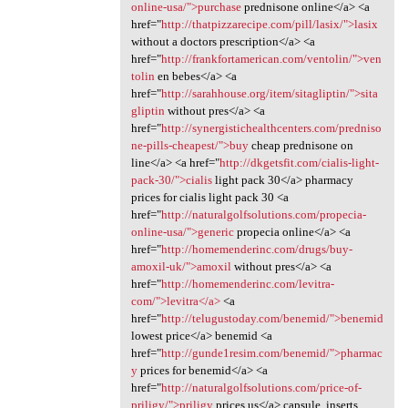
online-usa/">purchase
prednisone online</a> <a
href="
http://thatpizzarecipe.com/pill/lasix/">lasix
without a doctors prescription</a> <a
href="
http://frankfortamerican.com/ventolin/">ven
tolin
en bebes</a> <a
href="
http://sarahhouse.org/item/sitagliptin/">sita
gliptin
without pres</a> <a
href="
http://synergistichealthcenters.com/predniso
ne-pills-cheapest/">buy
cheap prednisone on
line</a> <a href="
http://dkgetsfit.com/cialis-light-
pack-30/">cialis
light pack 30</a> pharmacy
prices for cialis light pack 30 <a
href="
http://naturalgolfsolutions.com/propecia-
online-usa/">generic
propecia online</a> <a
href="
http://homemenderinc.com/drugs/buy-
amoxil-uk/">amoxil
without pres</a> <a
href="
http://homemenderinc.com/levitra-
com/">levitra</a>
<a
href="
http://telugustoday.com/benemid/">benemid
lowest price</a> benemid <a
href="
http://gunde1resim.com/benemid/">pharmac
y
prices for benemid</a> <a
href="
http://naturalgolfsolutions.com/price-of-
priligy/">priligy
prices us</a> capsule, inserts