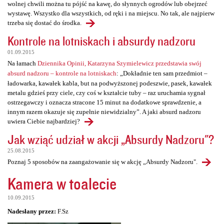
wolnej chwili można tu pójść na kawę, do słynnych ogrodów lub obejrzeć
wystawę. Wszystko dla wszystkich, od ręki i na miejscu. No tak, ale najpierw
trzeba się dostać do środka.
Kontrole na lotniskach i absurdy nadzoru
01.09.2015
Na łamach
Dziennika Opinii, Katarzyna Szymielewicz przedstawia swój
absurd nadzoru – kontrole na lotniskach
: „Dokładnie ten sam przedmiot –
ładowarka, kawałek kabla, but na podwyższonej podeszwie, pasek, kawałek
metalu gdzieś przy ciele, czy coś w kształcie tuby – raz uruchamia sygnał
ostrzegawczy i oznacza stracone 15 minut na dodatkowe sprawdzenie, a
innym razem okazuje się zupełnie niewidzialny”. A jaki absurd nadzoru
uwiera Ciebie najbardziej?
Jak wziąć udział w akcji „Absurdy Nadzoru"?
25.08.2015
Poznaj 5 sposobów na zaangażowanie się w akcję „Absurdy Nadzoru".
Kamera w toalecie
10.09.2015
Nadesłany przez:
F.Sz