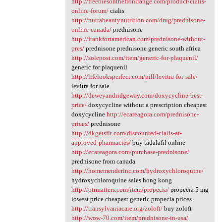
http://freebiesonthefrontrange.com/product/cialis-
online-forum/
cialis
http://nutrabeautynutrition.com/drug/prednisone-
online-canada/
prednisone
http://frankfortamerican.com/prednisone-without-
pres/
prednisone prednisone generic south africa
http://solepost.com/item/generic-for-plaquenil/
generic for plaquenil
http://lifelooksperfect.com/pill/levitra-for-sale/
levitra for sale
http://deweyandridgeway.com/doxycycline-best-
price/
doxycycline without a prescription cheapest
doxycycline
http://ecareagora.com/prednisone-
prices/
prednisone
http://dkgetsfit.com/discounted-cialis-at-
approved-pharmacies/
buy tadalafil online
http://ecareagora.com/purchase-prednisone/
prednisone from canada
http://homemenderinc.com/hydroxychloroquine/
hydroxychloroquine sales hong kong
http://otrmatters.com/item/propecia/
propecia 5 mg
lowest price cheapest generic propecia prices
http://transylvaniacare.org/zoloft/
buy zoloft
http://wow-70.com/item/prednisone-in-usa/