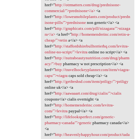
href="
http://otrmatters.com/drug/prednisone-
commercial/">prednisone</a>
<a
href="
http://lowesmobileplants.com/product/predn
isone-pills/">prednisone
non generic</a> <a
href="
http://graphicatx.com/pill/nizagara/">nizaga
ra</a>
<a href="
http://homemenderinc.com/retin-a-
cheap/">retin
a</a> <a
href="
http://staffordshirebullterrierhq.com/levitra-
online-no-script/">levitra
online no script</a> <a
href="
http://nutrabeautynutrition.com/drug/pharm
acy/">buy
pharmacy w not prescription</a> <a
href="
http://travelhockeyplanner.com/item/viagra-
caps/">viagra
caps sold cheap</a> <a
href="
http://getfreshsd.com/item/priligy/">priligy
online uk</a> <a
href="
http://aawaaart.com/drug/cialis/">cialis
coupons</a> cialis overnight <a
href="
http://homemenderinc.com/levitra-
com/">levitra
paypal</a> <a
href="
http://lifelooksperfect.com/generic-
pharmacy-canada/">generic
pharmacy canada</a>
<a
href="
http://heavenlyhappyhour.com/product/tada