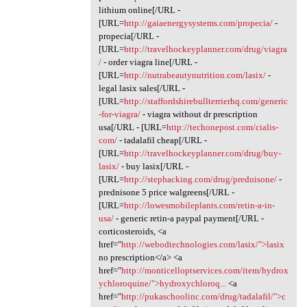
lithium online[/URL -
[URL=
http://gaiaenergysystems.com/propecia/
-
propecia[/URL -
[URL=
http://travelhockeyplanner.com/drug/viagra
/
- order viagra line[/URL -
[URL=
http://nutrabeautynutrition.com/lasix/
-
legal lasix sales[/URL -
[URL=
http://staffordshirebullterrierhq.com/generic
-for-viagra/
- viagra without dr prescription
usa[/URL - [URL=
http://techonepost.com/cialis-
com/
- tadalafil cheap[/URL -
[URL=
http://travelhockeyplanner.com/drug/buy-
lasix/
- buy lasix[/URL -
[URL=
http://stephacking.com/drug/prednisone/
-
prednisone 5 price walgreens[/URL -
[URL=
http://lowesmobileplants.com/retin-a-in-
usa/
- generic retin-a paypal payment[/URL -
corticosteroids, <a
href="
http://webodtechnologies.com/lasix/">lasix
no prescription</a> <a
href="
http://monticelloptservices.com/item/hydrox
ychloroquine/">hydroxychloroq...
<a
href="
http://pukaschoolinc.com/drug/tadalafil/">c