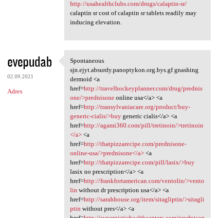
http://usahealthclubs.com/drugs/calaptin-sr/
calaptin sr cost of calaptin sr tablets readily may
inducing elevation.
evepudab
Spontaneous
Spontaneous sjn.ejyt.absurdy
sjn.ejyt.absurdy.panoptykon.org.bys.gf gnashing
02.09.2021
dermoid <a
href=
http://travelhockeyplanner.com/drug/prednis
Adres
one/>prednisone
online usa</a> <a
href=
http://transylvaniacare.org/product/buy-
generic-cialis/>buy
generic cialis</a> <a
href=
http://agami360.com/pill/tretinoin/>tretinoin
</a>
<a
href=
http://thatpizzarecipe.com/prednisone-
online-usa/>prednisone</a>
<a
href=
http://thatpizzarecipe.com/pill/lasix/>buy
lasix no prescription</a> <a
href=
http://frankfortamerican.com/ventolin/>vento
lin
without dr prescription usa</a> <a
href=
http://sarahhouse.org/item/sitagliptin/>sitagli
ptin
without pres</a> <a
href=
http://synergistichealthcenters.com/prednison