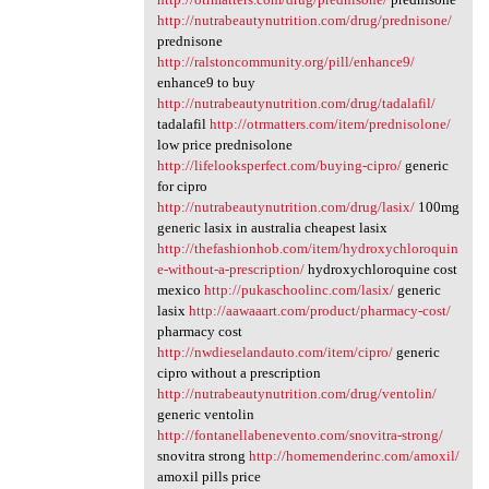
http://nutrabeautynutrition.com/drug/prednisone/
prednisone
http://ralstoncommunity.org/pill/enhance9/
enhance9 to buy
http://nutrabeautynutrition.com/drug/tadalafil/
tadalafil
http://otrmatters.com/item/prednisolone/
low price prednisolone
http://lifelooksperfect.com/buying-cipro/
generic
for cipro
http://nutrabeautynutrition.com/drug/lasix/
100mg
generic lasix in australia cheapest lasix
http://thefashionhob.com/item/hydroxychloroquin
e-without-a-prescription/
hydroxychloroquine cost
mexico
http://pukaschoolinc.com/lasix/
generic
lasix
http://aawaaart.com/product/pharmacy-cost/
pharmacy cost
http://nwdieselandauto.com/item/cipro/
generic
cipro without a prescription
http://nutrabeautynutrition.com/drug/ventolin/
generic ventolin
http://fontanellabenevento.com/snovitra-strong/
snovitra strong
http://homemenderinc.com/amoxil/
amoxil pills price