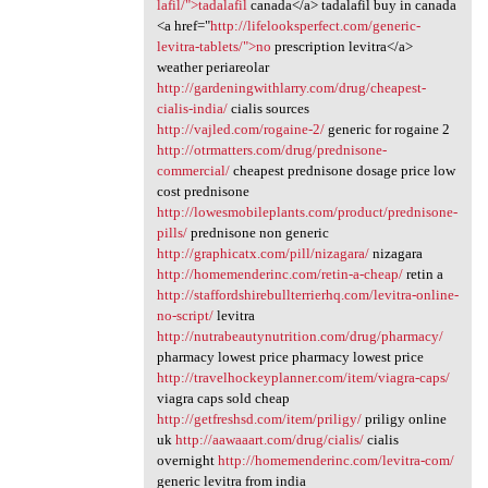
lafil/">tadalafil
canada</a> tadalafil buy in canada
<a href="
http://lifelooksperfect.com/generic-
levitra-tablets/">no
prescription levitra</a>
weather periareolar
http://gardeningwithlarry.com/drug/cheapest-
cialis-india/
cialis sources
http://vajled.com/rogaine-2/
generic for rogaine 2
http://otrmatters.com/drug/prednisone-
commercial/
cheapest prednisone dosage price low
cost prednisone
http://lowesmobileplants.com/product/prednisone-
pills/
prednisone non generic
http://graphicatx.com/pill/nizagara/
nizagara
http://homemenderinc.com/retin-a-cheap/
retin a
http://staffordshirebullterrierhq.com/levitra-online-
no-script/
levitra
http://nutrabeautynutrition.com/drug/pharmacy/
pharmacy lowest price pharmacy lowest price
http://travelhockeyplanner.com/item/viagra-caps/
viagra caps sold cheap
http://getfreshsd.com/item/priligy/
priligy online
uk
http://aawaaart.com/drug/cialis/
cialis
overnight
http://homemenderinc.com/levitra-com/
generic levitra from india