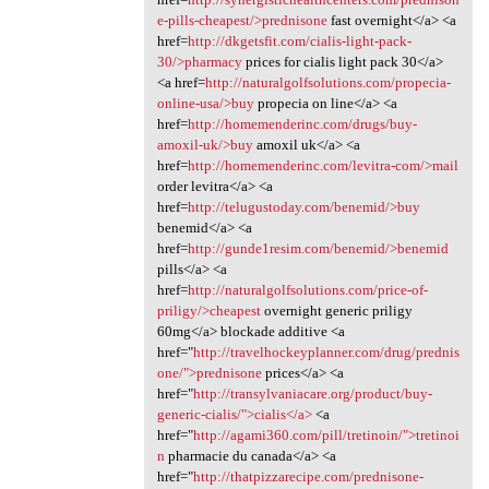
e-pills-cheapest/>prednisone
fast overnight</a> <a
href=
http://dkgetsfit.com/cialis-light-pack-
30/>pharmacy
prices for cialis light pack 30</a>
<a href=
http://naturalgolfsolutions.com/propecia-
online-usa/>buy
propecia on line</a> <a
href=
http://homemenderinc.com/drugs/buy-
amoxil-uk/>buy
amoxil uk</a> <a
href=
http://homemenderinc.com/levitra-com/>mail
order levitra</a> <a
href=
http://telugustoday.com/benemid/>buy
benemid</a> <a
href=
http://gunde1resim.com/benemid/>benemid
pills</a> <a
href=
http://naturalgolfsolutions.com/price-of-
priligy/>cheapest
overnight generic priligy
60mg</a> blockade additive <a
href="
http://travelhockeyplanner.com/drug/prednis
one/">prednisone
prices</a> <a
href="
http://transylvaniacare.org/product/buy-
generic-cialis/">cialis</a>
<a
href="
http://agami360.com/pill/tretinoin/">tretinoi
n
pharmacie du canada</a> <a
href="
http://thatpizzarecipe.com/prednisone-