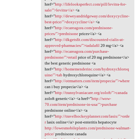
href="
http://lifelooksperfect.com/pill/levitra-for-
sale/">levitra</a>
<a
href="
http://deweyandridgeway.com/doxycycline-
best-price/">doxycycline</a>
<a
href="
http://ecareagora.com/prednisone-
prices/">prednisone
prices</a> <a
href="
http://dkgetsfit.com/discounted-cialis-at-
approved-pharmacies/">tadalafil
20 mg</a> <a
href="
http://ecareagora.com/purchase-
prednisone/">retail
price of 20 mg prednisone</a>
the best generic prednisone <a
href="
http://homemenderinc.com/hydroxychloroq
uine/">tab
hydroxychloroquine</a> <a
href="
http://otrmatters.com/item/propecia/">where
can i buy propecia</a> <a
href="
http://transylvaniacare.org/zoloft/">canada
zoloft generic</a> <a href="
http://wow-
70.com/item/prednisone-in-usa/">purchase
prednisone online</a> <a
href="
http://travelhockeyplanner.com/lasix/">orde
r
lasix online</a> post-enteritis hepatocyte
http://lowesmobileplants.com/prednisone-walmart-
price/
prednisone canada