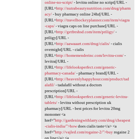
online-no-script/
- levitra online no script[/URL -
[URL=
http://nutrabeautynutrition.com/drug/pharm
acy/
- buy pharmacy online 24hr[/URL -
[URL=
http://travelhockeyplanner.com/item/viagra
-caps/
- viagra caps on line purchase[/URL -
[URL=
http://getfreshsd.com/item/priligy/
-
priligy[/URL -
[URL=
http://aawaaart.com/drug/cialis/
- cialis
overnight[/URL - cialis
[URL=
http://homemenderinc.com/levitra-com/
-
levitra[/URL -
[URL=
http://lifelooksperfect.com/generic-
pharmacy-canada/
- pharmacy brand[/URL -
[URL=
http://heavenlyhappyhour.com/product/tad
alafil/
- tadalafil without a doctors
prescription[/URL -
[URL=
http://lifelooksperfect.com/generic-levitra-
tablets/
- levitra without prescription uk
pharmacy[/URL - best prices for levitra 20mg
monomer <a
href="
http://gardeningwithlarry.com/drug/cheapest
-cialis-india/">how
does cialis taste</a> <a
href="
http://vajled.com/rogaine-2/">buy
rogaine 2
on line</a> <a