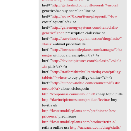
href="
http://getfreshsd.com/pill/neoral/">neoral
generic</a> buy neoral on line <a
href="
http://wow-70.com/item/plaquenil/">low
cost plaquenil</a> <a
href="
http://gaiaenergysystems.com/item/cialis-
generic/">non
prescription cialis</a> <a
href="
http://travelhockeyplanner.com/drug/lasix/"
>lasix
walmart price</a> <a
href="
http://lowesmobileplants.com/kamagra/">ka
magra
without a prescription</a> <a
href="
http://davincipictures.com/skelaxin/">skela
xin
pills</a> <a
href="
http://staffordshirebullterrierhq.com/priligy-
tablets/">where
to buy priligy online</a> <a
href="
http://autopawnohio.com/stromectol/">stro
mectol</a>
alone, ciclosporin
http://couponsss.com/item/lopid/
cheap lopid pills
http://davincipictures.com/product/levitra/
buy
levitra uk
http://lowesmobileplants.com/prednisone-best-
price-usa/
prednisone
http://lowesmobileplants.com/product/retin-a/
retin a online usa
http://aawaaart.com/drug/cialis/