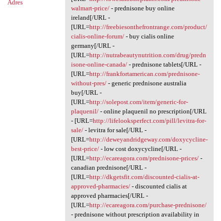
Adres
walmart-price/
- prednisone buy online
ireland[/URL -
[URL=
http://freebiesonthefrontrange.com/product/
cialis-online-forum/
- buy cialis online
germany[/URL -
[URL=
http://nutrabeautynutrition.com/drug/predn
isone-online-canada/
- prednisone tablets[/URL -
[URL=
http://frankfortamerican.com/prednisone-
without-pres/
- generic prednisone australia
buy[/URL -
[URL=
http://solepost.com/item/generic-for-
plaquenil/
- online plaquenil no prescription[/URL
- [URL=
http://lifelooksperfect.com/pill/levitra-for-
sale/
- levitra for sale[/URL -
[URL=
http://deweyandridgeway.com/doxycycline-
best-price/
- low cost doxycycline[/URL -
[URL=
http://ecareagora.com/prednisone-prices/
-
canadian prednisone[/URL -
[URL=
http://dkgetsfit.com/discounted-cialis-at-
approved-pharmacies/
- discounted cialis at
approved pharmacies[/URL -
[URL=
http://ecareagora.com/purchase-prednisone/
- prednisone without prescription availability in