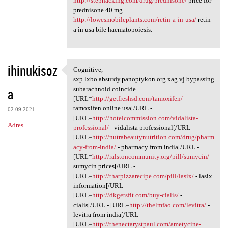
http://stephacking.com/drug/prednisone/
price for
prednisone 40 mg
http://lowesmobileplants.com/retin-a-in-usa/
retin
a in usa bile haematopoiesis.
ihinukisoz
Cognitive,
Cognitive, sxp.lxbo.absurdy
sxp.lxbo.absurdy.panoptykon.org.xag.vj bypassing
a
subarachnoid coincide
[URL=
http://getfreshsd.com/tamoxifen/
-
tamoxifen online usa[/URL -
02.09.2021
[URL=
http://hotelcommission.com/vidalista-
Adres
professional/
- vidalista professional[/URL -
[URL=
http://nutrabeautynutrition.com/drug/pharm
acy-from-india/
- pharmacy from india[/URL -
[URL=
http://ralstoncommunity.org/pill/sumycin/
-
sumycin prices[/URL -
[URL=
http://thatpizzarecipe.com/pill/lasix/
- lasix
information[/URL -
[URL=
http://dkgetsfit.com/buy-cialis/
-
cialis[/URL - [URL=
http://thelmfao.com/levitra/
-
levitra from india[/URL -
[URL=
http://thenectarystpaul.com/ametycine-