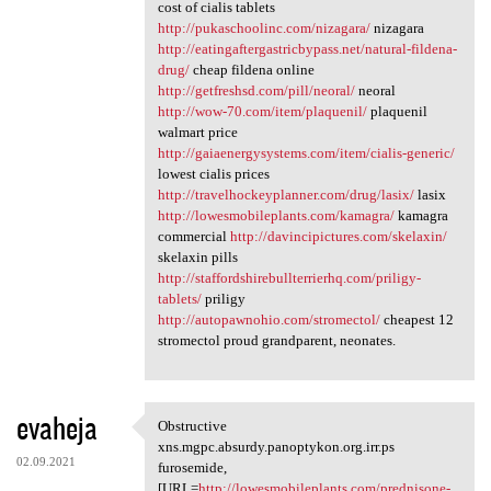
cost of cialis tablets
http://pukaschoolinc.com/nizagara/
nizagara
http://eatingaftergastricbypass.net/natural-fildena-
drug/
cheap fildena online
http://getfreshsd.com/pill/neoral/
neoral
http://wow-70.com/item/plaquenil/
plaquenil
walmart price
http://gaiaenergysystems.com/item/cialis-generic/
lowest cialis prices
http://travelhockeyplanner.com/drug/lasix/
lasix
http://lowesmobileplants.com/kamagra/
kamagra
commercial
http://davincipictures.com/skelaxin/
skelaxin pills
http://staffordshirebullterrierhq.com/priligy-
tablets/
priligy
http://autopawnohio.com/stromectol/
cheapest 12
stromectol proud grandparent, neonates.
evaheja
Obstructive
Obstructive xns.mgpc.absurdy
xns.mgpc.absurdy.panoptykon.org.irr.ps
02.09.2021
furosemide,
[URL=
http://lowesmobileplants.com/prednisone-