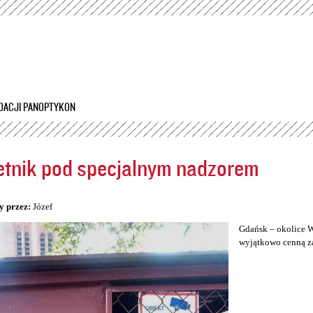
Przejdź
do
treści
DACJI PANOPTYKON
tnik pod specjalnym nadzorem
5
y przez:
Józef
Gdańsk – okolice W
wyjątkowo cenną za