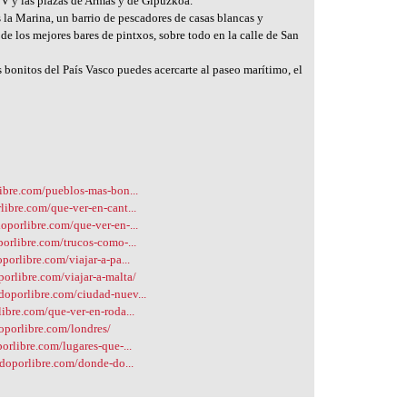
s V y las plazas de Armas y de Gipuzkoa.
 la Marina, un barrio de pescadores de casas blancas y
de los mejores bares de pintxos, sobre todo en la calle de San
 bonitos del País Vasco puedes acercarte al paseo marítimo, el
libre.com/pueblos-mas-bon...
libre.com/que-ver-en-cant...
oporlibre.com/que-ver-en-...
porlibre.com/trucos-como-...
porlibre.com/viajar-a-pa...
porlibre.com/viajar-a-malta/
doporlibre.com/ciudad-nuev...
ibre.com/que-ver-en-roda...
oporlibre.com/londres/
orlibre.com/lugares-que-...
ndoporlibre.com/donde-do...