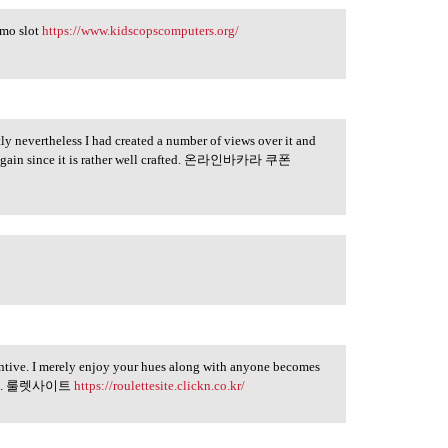
emo slot
https://www.kidscopscomputers.org/
ly nevertheless I had created a number of views over it and
et again since it is rather well crafted. 온라인바카라 쿠폰
ntive. I merely enjoy your hues along with anyone becomes
eerful. 룰렛사이트
https://roulettesite.clickn.co.kr/