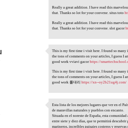
Really a great addition. I have read this marvelou
that. Thanks so lot for your convene. situs toto
h
Really a great addition. I have read this marvelou
that. Thanks so lot for your convene. slot gacor
h
u
This is my first time i visit here. I found so many
This is my first time i visit
the tons of comments on your articles, I guess I 
4
good work vviavi gacor
https://smarttechschool.
This is my first time i visit here. I found so many
the tons of comments on your articles, I guess I 
good work 롤대리
https://xn--oy2b21ug4j.com/
Esta lista de los mejores lugares que ver en el Paí
Esta lista de los mejores
de maravillas naturales y pueblos con encanto.
4
Situada en el noreste de España, esta comunidad 
entre siete y diez días, que te permitirá descubri
marineros, increíbles paisajes costeros y reserva