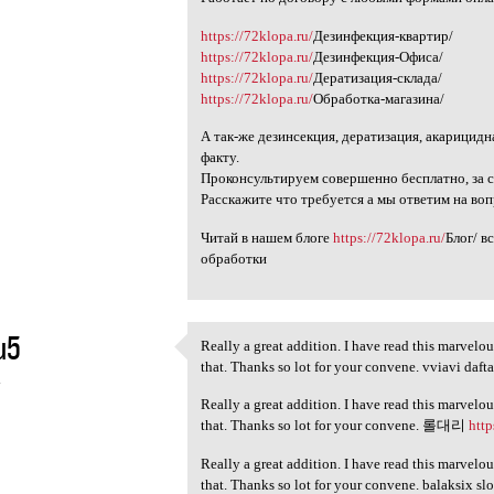
https://72klopa.ru/
Дезинфекция-квартир/
https://72klopa.ru/
Дезинфекция-Офиса/
https://72klopa.ru/
Дератизация-склада/
https://72klopa.ru/
Обработка-магазина/
А так-же дезинсекция, дератизация, акарицидн
факту.
Проконсультируем совершенно бесплатно, за с
Расскажите что требуется а мы ответим на воп
Читай в нашем блоге
https://72klopa.ru/
Блог/ в
обработки
u5
Really a great addition. I have read this marvelou
Really a great addition. I
that. Thanks so lot for your convene. vviavi daft
4
Really a great addition. I have read this marvelou
that. Thanks so lot for your convene. 롤대리
htt
Really a great addition. I have read this marvelou
that. Thanks so lot for your convene. balaksix s