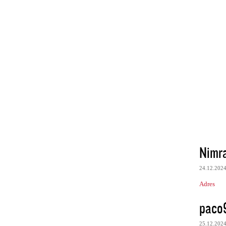
Nimr
24.12.202
Adres
paco
25.12.202