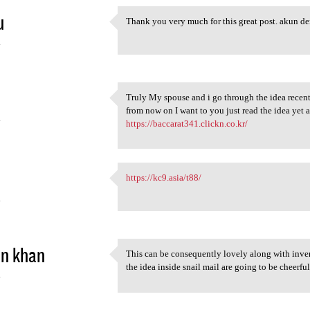
u
Thank you very much for this great post. akun d
Thank you very much for this
4
Truly My spouse and i go through the idea recent
Truly My spouse and i go
from now on I want to you just read the idea y
4
https://baccarat341.clickn.co.kr/
https://kc9.asia/t88/
https://kc9.asia/t88/
4
in khan
This can be consequently lovely along with inve
This can be consequently
the idea inside snail mail are going to be ch
4