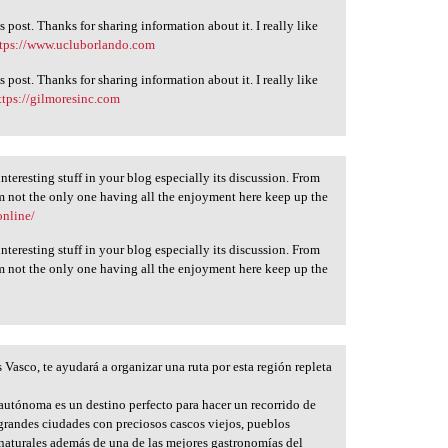
s post. Thanks for sharing information about it. I really like
ttps://www.ucluborlando.com
s post. Thanks for sharing information about it. I really like
ttps://gilmoresinc.com
 interesting stuff in your blog especially its discussion. From
am not the only one having all the enjoyment here keep up the
online/
 interesting stuff in your blog especially its discussion. From
am not the only one having all the enjoyment here keep up the
s Vasco, te ayudará a organizar una ruta por esta región repleta
autónoma es un destino perfecto para hacer un recorrido de
r grandes ciudades con preciosos cascos viejos, pueblos
s naturales además de una de las mejores gastronomías del