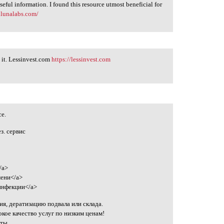
useful information. I found this resource utmost beneficial for
allunalabs.com/
e it. Lessinvest.com
https://lessinvest.com
се.
ез. сервис
/a>
мени</a>
инфекции</a>
, дератизацию подвала или склада.
кое качество услуг по низким ценам!
ты.