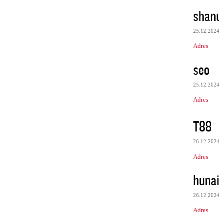
shan
25.12.202
Adres
seo
25.12.202
Adres
T88
26.12.202
Adres
huna
26.12.202
Adres