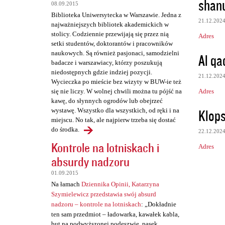
shan
08.09.2015
t
Biblioteka Uniwersytecka w Warszawie. Jedna z
a
21.12.202
najważniejszych bibliotek akademickich w
stolicy. Codziennie przewijają się przez nią
r
Adres
setki studentów, doktorantów i pracowników
z
naukowych. Są również pasjonaci, samodzielni
Al qa
badacze i warszawiacy, którzy poszukują
e
niedostępnych gdzie indziej pozycji.
21.12.202
Wycieczka po mieście bez wizyty w BUW-ie też
Adres
się nie liczy. W wolnej chwili można tu pójść na
kawę, do słynnych ogrodów lub obejrzeć
Klop
wystawę. Wszystko dla wszystkich, od ręki i na
miejscu. No tak, ale najpierw trzeba się dostać
do środka.
22.12.202
Kontrole na lotniskach i
Adres
absurdy nadzoru
01.09.2015
Na łamach
Dziennika Opinii, Katarzyna
Szymielewicz przedstawia swój absurd
nadzoru – kontrole na lotniskach
: „Dokładnie
ten sam przedmiot – ładowarka, kawałek kabla,
but na podwyższonej podeszwie, pasek,