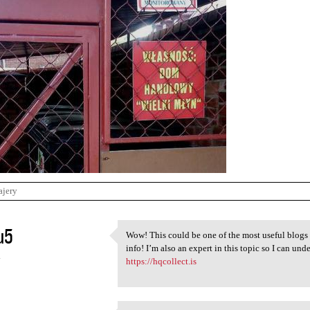
ajery
u5
Wow! This could be one of the most useful blogs 
Wow! This could be one of the
info! I’m also an expert in this topic so I can un
4
https://hqcollect.is