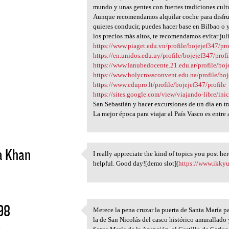
mundo y unas gentes con fuertes tradiciones cultur
Aunque recomendamos alquilar coche para disfruta
quieres conducir, puedes hacer base en Bilbao o y
los precios más altos, te recomendamos evitar jul
https://www.piaget.edu.vn/profile/bojejef347/pro
https://en.unidos.edu.uy/profile/bojejef347/profi
https://www.lanubedocente.21.edu.ar/profile/boj
https://www.holycrossconvent.edu.na/profile/boj
https://www.edupro.lt/profile/bojejef347/profile
https://sites.google.com/view/viajando-libre/ini
San Sebastián y hacer excursiones de un día en t
La mejor época para viajar al País Vasco es entre
a Khan
I really appreciate the kind of topics you post her
I really appreciate the kind
helpful. Good day![demo slot](
https://www.ikkyu
4
98
Merece la pena cruzar la puerta de Santa María p
Merece la pena cruzar la
la de San Nicolás del casco histórico amurallado
4