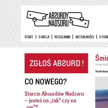
START
O AKCJI
REGULAMIN
AKTUALNOŚCI
O FUN
Śmie
31.08.201
Nadesłan
CO NOWEGO?
Starcie Absurdów Nadzoru
– jesteś na „tak” czy na
„nie”?