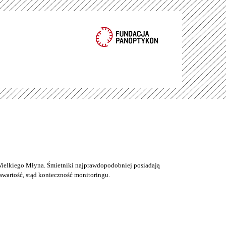
ielkiego Młyna. Śmietniki najprawdopodobniej posiadają
wartość, stąd konieczność monitoringu.