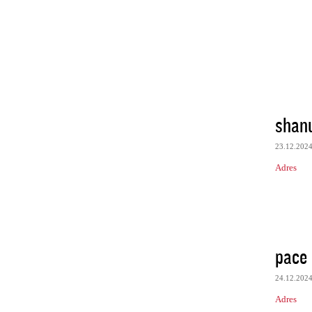
shan
23.12.202
Adres
pace
24.12.202
Adres