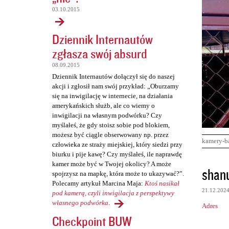
03.10.2015
Dziennik Internautów
zgłasza swój absurd
08.09.2015
Dziennik Internautów dołączył się do naszej
akcji i zgłosił nam swój przykład: „Oburzamy
się na inwigilację w internecie, na działania
amerykańskich służb, ale co wiemy o
inwigilacji na własnym podwórku? Czy
myślałeś, że gdy stoisz sobie pod blokiem,
możesz być ciągle obserwowany np. przez
kamery-b
człowieka ze straży miejskiej, który siedzi przy
biurku i pije kawę? Czy myślałeś, ile naprawdę
kamer może być w Twojej okolicy? A może
K
shan
spojrzysz na mapkę, która może to ukazywać?”.
o
Polecamy artykuł Marcina Maja:
Ktoś nasikał
21.12.202
m
pod kamerą, czyli inwigilacja z perspektywy
własnego podwórka
.
Adres
e
Checkpoint BUW
n