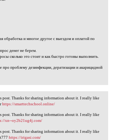
ая обработка и многое другое с выездом и оплатой по
прос денег не берем.
росы сколько это стоит и как быстро готовы выполнить.
се про проблему дезинфекции, дератизации и акарицидной
s post. Thanks for sharing information about it. I really like
ar
https://smarttechschool.online/
s post. Thanks for sharing information about it. I really like
ps://xn--oy2b21ug4j.com/
s post. Thanks for sharing information about it. I really like
lot777
https://irigasi.com/