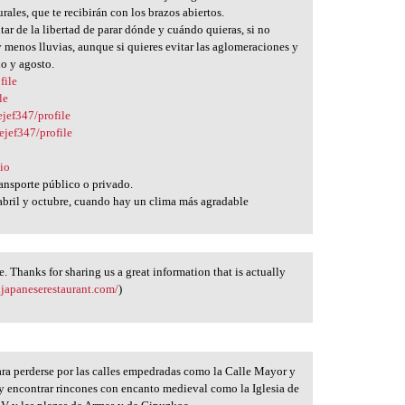
ales, que te recibirán con los brazos abiertos.
r de la libertad de parar dónde y cuándo quieras, si no
 menos lluvias, aunque si quieres evitar las aglomeraciones y
io y agosto.
file
le
ejef347/profile
ejef347/profile
cio
ransporte público o privado.
 abril y octubre, cuando hay un clima más agradable
e. Thanks for sharing us a great information that is actually
japaneserestaurant.com/
)
ara perderse por las calles empedradas como la Calle Mayor y
 y encontrar rincones con encanto medieval como la Iglesia de