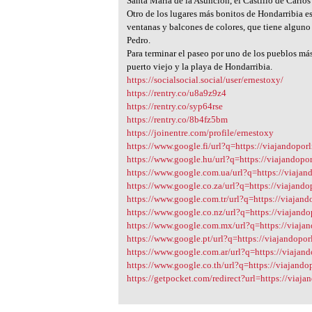
Santa María de la Asunción, el Castillo de Carlo
Otro de los lugares más bonitos de Hondarribia es
ventanas y balcones de colores, que tiene alguno 
Pedro.
Para terminar el paseo por uno de los pueblos más
puerto viejo y la playa de Hondarribia.
https://socialsocial.social/user/ernestoxy/
https://rentry.co/u8a9z9z4
https://rentry.co/syp64rse
https://rentry.co/8b4fz5bm
https://joinentre.com/profile/ernestoxy
https://www.google.fi/url?q=https://viajandopor
https://www.google.hu/url?q=https://viajandopor
https://www.google.com.ua/url?q=https://viajand
https://www.google.co.za/url?q=https://viajando
https://www.google.com.tr/url?q=https://viajando
https://www.google.co.nz/url?q=https://viajando
https://www.google.com.mx/url?q=https://viajan
https://www.google.pt/url?q=https://viajandoporl
https://www.google.com.ar/url?q=https://viajand
https://www.google.co.th/url?q=https://viajandop
https://getpocket.com/redirect?url=https://viaja