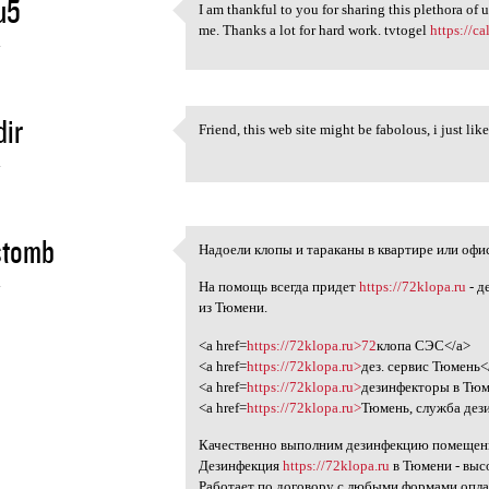
u5
I am thankful to you for sharing this plethora of 
I am thankful to you for
me. Thanks a lot for hard work. tvtogel
https://c
4
dir
Friend, this web site might be fabolous, i just lik
Friend, this web site might
4
stomb
Надоели клопы и тараканы в квартире или офи
Надоели клопы и тараканы в
4
На помощь всегда придет
https://72klopa.ru
- д
из Тюмени.
<a href=
https://72klopa.ru>72
клопа СЭС</a>
<a href=
https://72klopa.ru>
дез. сервис Тюмень<
<a href=
https://72klopa.ru>
дезинфекторы в Тю
<a href=
https://72klopa.ru>
Тюмень, служба дез
Качественно выполним дезинфекцию помещения
Дезинфекция
https://72klopa.ru
в Тюмени - высо
Работает по договору с любыми формами опла