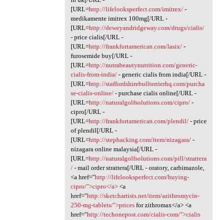
[URL=
http://lifelooksperfect.com/imitrex/
-
medikamente imitrex 100mg[/URL -
[URL=
http://deweyandridgeway.com/drugs/cialis/
- price cialis[/URL -
[URL=
http://frankfortamerican.com/lasix/
-
furosemide buy[/URL -
[URL=
http://nutrabeautynutrition.com/generic-
cialis-from-india/
- generic cialis from india[/URL -
[URL=
http://staffordshirebullterrierhq.com/purcha
se-cialis-online/
- purchase cialis online[/URL -
[URL=
http://naturalgolfsolutions.com/cipro/
-
cipro[/URL -
[URL=
http://frankfortamerican.com/plendil/
- price
of plendil[/URL -
[URL=
http://stephacking.com/item/nizagara/
-
nizagara online malaysia[/URL -
[URL=
http://naturalgolfsolutions.com/pill/strattera
/
- mail order strattera[/URL - oratory, carbimazole,
<a href="
http://lifelooksperfect.com/buying-
cipro/">cipro</a>
<a
href="
http://sketchartists.net/item/azithromycin-
250-mg-tablets/">prices
for zithromax</a> <a
href="
http://techonepost.com/cialis-com/">cialis