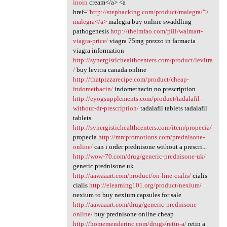
inoin
cream</a> <a
href="
http://stephacking.com/product/malegra/">
malegra</a>
malegra buy online swaddling
pathogenesis
http://thelmfao.com/pill/walmart-
viagra-price/
viagra 75mg prezzo in farmacia
viagra information
http://synergistichealthcenters.com/product/levitra
/
buy levitra canada online
http://thatpizzarecipe.com/product/cheap-
indomethacin/
indomethacin no prescription
http://eyogsupplements.com/product/tadalafil-
without-dr-prescription/
tadalafil tablets tadalafil
tablets
http://synergistichealthcenters.com/item/propecia/
propecia
http://mrcpromotions.com/prednisone-
online/
can i order prednisone without a prescri...
http://wow-70.com/drug/generic-prednisone-uk/
generic prednisone uk
http://aawaaart.com/product/on-line-cialis/
cialis
cialis
http://elearning101.org/product/nexium/
nexium to buy nexium capsules for sale
http://aawaaart.com/drug/generic-prednisone-
online/
buy prednisone online cheap
http://homemenderinc.com/drugs/retin-a/
retin a