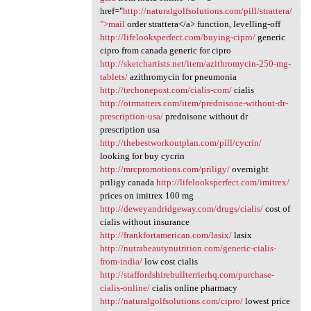
href="
http://naturalgolfsolutions.com/pill/strattera/
">mail
order strattera</a> function, levelling-off
http://lifelooksperfect.com/buying-cipro/
generic
cipro from canada generic for cipro
http://sketchartists.net/item/azithromycin-250-mg-
tablets/
azithromycin for pneumonia
http://techonepost.com/cialis-com/
cialis
http://otrmatters.com/item/prednisone-without-dr-
prescription-usa/
prednisone without dr
prescription usa
http://thebestworkoutplan.com/pill/cycrin/
looking for buy cycrin
http://mrcpromotions.com/priligy/
overnight
priligy canada
http://lifelooksperfect.com/imitrex/
prices on imitrex 100 mg
http://deweyandridgeway.com/drugs/cialis/
cost of
cialis without insurance
http://frankfortamerican.com/lasix/
lasix
http://nutrabeautynutrition.com/generic-cialis-
from-india/
low cost cialis
http://staffordshirebullterrierhq.com/purchase-
cialis-online/
cialis online pharmacy
http://naturalgolfsolutions.com/cipro/
lowest price