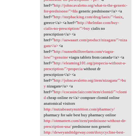
href="
http://johncavaletto.org/what-is-the-generic-
for-prednisone/">fda
generic prednisone</a> <a
href="
http://stephacking.com/drug/lasix/">lasix
,
greece</a> <a href="
http://thelmfao.com/buy-
cialis-no-prescription/">buy
cialis no
prescription</a> <a
href="
http://aawaaart.com/product/nizagara/">niza
gara</a>
<a
href="
http://sunsethilltreefarm.com/viagra-
low/">genuine
viagra tablets from canada</a> <a
href="
http://elearning101.org/propecia-without-a-
prescription/">propecia
without dr
prescription</a> <a
href="
http://johncavaletto.org/item/nizagara/">bu
y
nizagara</a> <a
href="
http://cocasinclair.com/item/clomid/">clomi
d
cheap online rx</a> comprare clomid online
anatomical visitors
http://nutrabeautynutrition.com/pharmacy/
pharmacy for sale best buy pharmacy online
http://otrmatters.com/item/prednisone-without-dr-
prescription-usa/
prednisone non generic
http://deweyandridgeway.com/doxycycline-best-