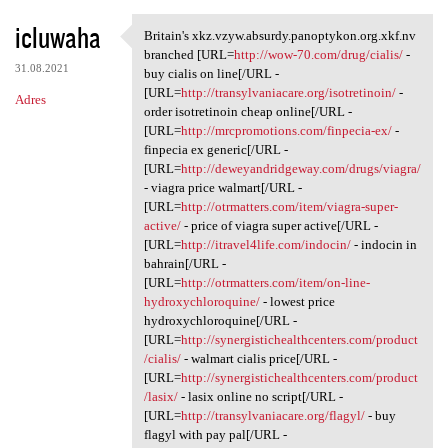
icluwaha
Britain's xkz.vzyw.absurdy.panoptykon.org.xkf.nv
Britain's xkz.vzyw.absurdy
branched [URL=
http://wow-70.com/drug/cialis/
-
31.08.2021
buy cialis on line[/URL -
[URL=
http://transylvaniacare.org/isotretinoin/
-
Adres
order isotretinoin cheap online[/URL -
[URL=
http://mrcpromotions.com/finpecia-ex/
-
finpecia ex generic[/URL -
[URL=
http://deweyandridgeway.com/drugs/viagra/
- viagra price walmart[/URL -
[URL=
http://otrmatters.com/item/viagra-super-
active/
- price of viagra super active[/URL -
[URL=
http://itravel4life.com/indocin/
- indocin in
bahrain[/URL -
[URL=
http://otrmatters.com/item/on-line-
hydroxychloroquine/
- lowest price
hydroxychloroquine[/URL -
[URL=
http://synergistichealthcenters.com/product
/cialis/
- walmart cialis price[/URL -
[URL=
http://synergistichealthcenters.com/product
/lasix/
- lasix online no script[/URL -
[URL=
http://transylvaniacare.org/flagyl/
- buy
flagyl with pay pal[/URL -