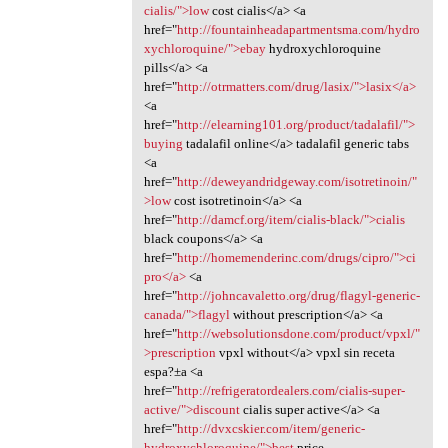
cialis/">low
cost cialis</a> <a
href="
http://fountainheadapartmentsma.com/hydro
xychloroquine/">ebay
hydroxychloroquine
pills</a> <a
href="
http://otrmatters.com/drug/lasix/">lasix</a>
<a
href="
http://elearning101.org/product/tadalafil/">
buying
tadalafil online</a> tadalafil generic tabs
<a
href="
http://deweyandridgeway.com/isotretinoin/"
>low
cost isotretinoin</a> <a
href="
http://damcf.org/item/cialis-black/">cialis
black coupons</a> <a
href="
http://homemenderinc.com/drugs/cipro/">ci
pro</a>
<a
href="
http://johncavaletto.org/drug/flagyl-generic-
canada/">flagyl
without prescription</a> <a
href="
http://websolutionsdone.com/product/vpxl/"
>prescription
vpxl without</a> vpxl sin receta
espa?±a <a
href="
http://refrigeratordealers.com/cialis-super-
active/">discount
cialis super active</a> <a
href="
http://dvxcskier.com/item/generic-
hydroxychloroquine/">best
price