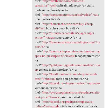
href="
http://timtheme.com/cialis-con-
sertralina/">beli
cialis di indonesia</a> cialis
professional tonsilgon <a
href="
http://mrcpromotions.com/nolvadex/">sale
of nolvadex</a> <a
href="
http://homemenderinc.com/buy-cheap-
eli/">eli
buy cheap</a> buy eli <a
href="
http://otrmatters.com/item/viagra-super-
active/">viagra
super active</a> <a
href="
http://homemenderinc.com/drugs/cipro/">ci
pro</a>
<a
href="
http://monticelloptservices.com/product/tad
apox-no-prescription/">lowest
tadapox prices</a>
<a
href="
http://goldpanningtools.com/trazolan/">che
ap
generic india trazolan</a> <a
href="
http://foodfhonebook.com/drug/minoxal-
forte/">minoxal
forte non generic</a> <a
href="
http://lokcal.org/drug/nolvadex/">nolvadex
without an rx</a> <a
href="
http://eyogsupplements.com/product/cialis-
best-price/">lowest
price cialis</a> <a
href="
http://lokcal.org/product/cheap-cialis-
online/">overnight
cialis</a> cialis store usa <a