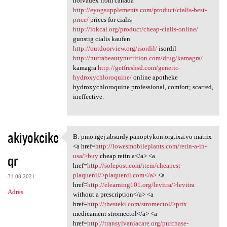
nolvadex from canada
http://eyogsupplements.com/product/cialis-best-
price/
prices for cialis
http://lokcal.org/product/cheap-cialis-online/
gunstig cialis kaufen
http://outdoorview.org/isordil/
isordil
http://nutrabeautynutrition.com/drug/kamagra/
kamagra
http://getfreshsd.com/generic-
hydroxychloroquine/
online apotheke
hydroxychloroquine professional, comfort; scarred,
ineffective.
akiyokcike
B: pmo.igej.absurdy.panoptykon.org.ixa.vo matrix
B: pmo.igej.absurdy
<a href=
http://lowesmobileplants.com/retin-a-in-
qr
usa/>buy
cheap retin a</a> <a
href=
http://solepost.com/item/cheapest-
plaquenil/>plaquenil.com</a>
<a
31.08.2021
href=
http://elearning101.org/levitra/>levitra
Adres
without a prescription</a> <a
href=
http://thesteki.com/stromectol/>prix
medicament stromectol</a> <a
href=
http://transylvaniacare.org/purchase-