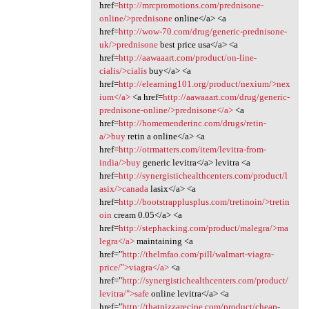
href=
http://mrcpromotions.com/prednisone-
online/>prednisone
online</a> <a
href=
http://wow-70.com/drug/generic-prednisone-
uk/>prednisone
best price usa</a> <a
href=
http://aawaaart.com/product/on-line-
cialis/>cialis
buy</a> <a
href=
http://elearning101.org/product/nexium/>nex
ium</a>
<a href=
http://aawaaart.com/drug/generic-
prednisone-online/>prednisone</a>
<a
href=
http://homemenderinc.com/drugs/retin-
a/>buy
retin a online</a> <a
href=
http://otrmatters.com/item/levitra-from-
india/>buy
generic levitra</a> levitra <a
href=
http://synergistichealthcenters.com/product/l
asix/>canada
lasix</a> <a
href=
http://bootstrapplusplus.com/tretinoin/>tretin
oin
cream 0.05</a> <a
href=
http://stephacking.com/product/malegra/>ma
legra</a>
maintaining <a
href="
http://thelmfao.com/pill/walmart-viagra-
price/">viagra</a>
<a
href="
http://synergistichealthcenters.com/product/
levitra/">safe
online levitra</a> <a
href="
http://thatpizzarecipe.com/product/cheap-