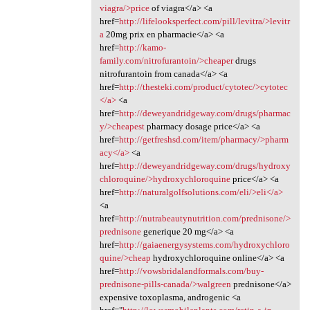
viagra/>price
of viagra</a> <a
href=
http://lifelooksperfect.com/pill/levitra/>levitr
a
20mg prix en pharmacie</a> <a
href=
http://kamo-
family.com/nitrofurantoin/>cheaper
drugs
nitrofurantoin from canada</a> <a
href=
http://thesteki.com/product/cytotec/>cytotec
</a>
<a
href=
http://deweyandridgeway.com/drugs/pharmac
y/>cheapest
pharmacy dosage price</a> <a
href=
http://getfreshsd.com/item/pharmacy/>pharm
acy</a>
<a
href=
http://deweyandridgeway.com/drugs/hydroxy
chloroquine/>hydroxychloroquine
price</a> <a
href=
http://naturalgolfsolutions.com/eli/>eli</a>
<a
href=
http://nutrabeautynutrition.com/prednisone/>
prednisone
generique 20 mg</a> <a
href=
http://gaiaenergysystems.com/hydroxychloro
quine/>cheap
hydroxychloroquine online</a> <a
href=
http://vowsbridalandformals.com/buy-
prednisone-pills-canada/>walgreen
prednisone</a>
expensive toxoplasma, androgenic <a