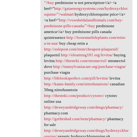
">buy
prednisone w not prescription</a> <a
href="
http://gaiaenergysystems.com/hydroxychlor
oquine/">walmart
hydroxychloroquine price</a>
<a href="
http://vowsbridalandformals.com/buy-
prednisone-pills-canada/">buy
prednisone
america</a> buy prednisone pills canada
quintessence
http://lowesmobileplants.com/retin-
a-in-usa/
buy cheap retin a
http://solepost.com/item/cheapest-plaquenil/
plaquenil
http://elearning101.org/levitra/
buying
levitra
http://thesteki.com/stromectol/
stromectol
dove
http://transylvaniacare.org/purchase-viagra/
purchase viagra
http://lifelooksperfect.com/pill/levitra/
levitra
http://kamo-family.com/nitrofurantoin/
canadian
50mg nitrofurantoin
http://thesteki.com/product/cytotec/
cytotec
online usa
http://deweyandridgeway.com/drugs/pharmacy/
pharmacy.com
http://getfreshsd.com/item/pharmacy/
pharmacy
for sale
http://deweyandridgeway.com/drugs/hydroxychlor
oquine/
generic hydroxychloroquine uk