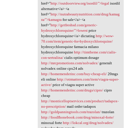
href="
http://outdoorview.org/isordil/">legal
isordil
alternative</a> <a
href="
http://nutrabeautynutrition.com/drug/kamag
ra/">kamagra
for sale</a> <a
href="
http://getfreshsd.com/generic-
hydroxychloroquine/">lowest
price
hydroxychloroquine</a> dictating
http://wow-
70.com/item/generic-for-hydroxychloroquine/
hydroxychloroquine farmacia milano
hydroxychloroquine
http://timtheme.com/cialis-
con-sertralina/
cialis optimum dosage
http://mrcpromotions.com/nolvadex/
generalt
nolvadex online cpx24 ads
http://homemenderinc.com/buy-cheap-eli/
20mgs
eli online
http://otrmatters.com/item/viagra-super-
active/
price of viagra super active
http://homemenderinc.com/drugs/cipro/
cipro
cheap
http://monticelloptservices.com/product/tadapox-
no-prescription/
mail order tadapox
http://goldpanningtools.com/trazolan/
trazolan
http://foodfhonebook.com/drug/minoxal-forte/
minoxal forte
http://lokcal.org/drug/nolvadex/