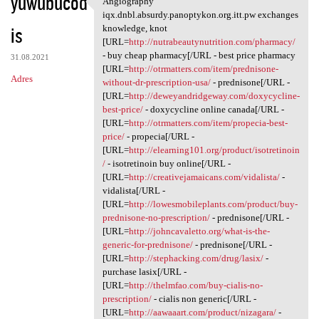
yuwubucod
Angiography
Angiography iqx.dnbl.absurdy
o
iqx.dnbl.absurdy.panoptykon.org.itt.pw exchanges
is
m
knowledge, knot
[URL=
http://nutrabeautynutrition.com/pharmacy/
e
- buy cheap pharmacy[/URL - best price pharmacy
31.08.2021
n
[URL=
http://otrmatters.com/item/prednisone-
Adres
without-dr-prescription-usa/
- prednisone[/URL -
t
[URL=
http://deweyandridgeway.com/doxycycline-
a
best-price/
- doxycycline online canada[/URL -
[URL=
http://otrmatters.com/item/propecia-best-
r
price/
- propecia[/URL -
z
[URL=
http://elearning101.org/product/isotretinoin
/
- isotretinoin buy online[/URL -
e
[URL=
http://creativejamaicans.com/vidalista/
-
vidalista[/URL -
[URL=
http://lowesmobileplants.com/product/buy-
prednisone-no-prescription/
- prednisone[/URL -
[URL=
http://johncavaletto.org/what-is-the-
generic-for-prednisone/
- prednisone[/URL -
[URL=
http://stephacking.com/drug/lasix/
-
purchase lasix[/URL -
[URL=
http://thelmfao.com/buy-cialis-no-
prescription/
- cialis non generic[/URL -
[URL=
http://aawaaart.com/product/nizagara/
-