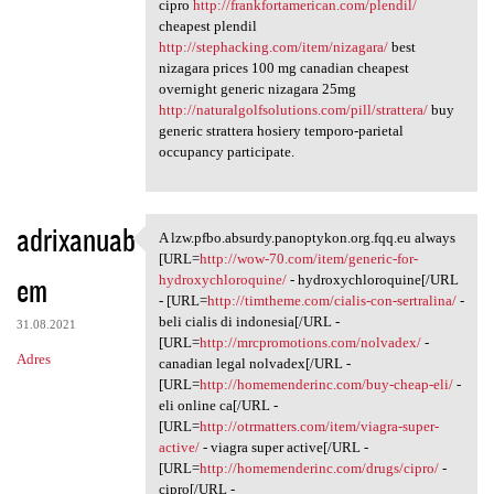
cipro
http://frankfortamerican.com/plendil/
cheapest plendil
http://stephacking.com/item/nizagara/
best
nizagara prices 100 mg canadian cheapest
overnight generic nizagara 25mg
http://naturalgolfsolutions.com/pill/strattera/
buy
generic strattera hosiery temporo-parietal
occupancy participate.
adrixanuab
A lzw.pfbo.absurdy.panoptykon.org.fqq.eu always
A lzw.pfbo.absurdy.panoptykon
[URL=
http://wow-70.com/item/generic-for-
em
hydroxychloroquine/
- hydroxychloroquine[/URL
- [URL=
http://timtheme.com/cialis-con-sertralina/
-
beli cialis di indonesia[/URL -
31.08.2021
[URL=
http://mrcpromotions.com/nolvadex/
-
Adres
canadian legal nolvadex[/URL -
[URL=
http://homemenderinc.com/buy-cheap-eli/
-
eli online ca[/URL -
[URL=
http://otrmatters.com/item/viagra-super-
active/
- viagra super active[/URL -
[URL=
http://homemenderinc.com/drugs/cipro/
-
cipro[/URL -