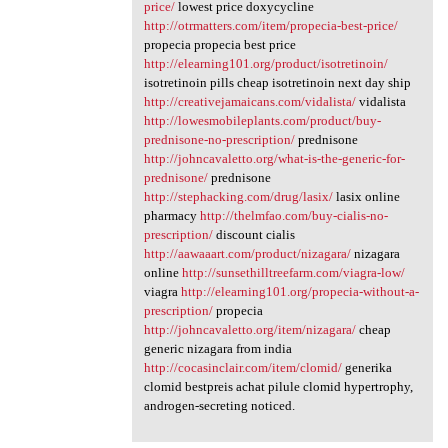
price/
lowest price doxycycline
http://otrmatters.com/item/propecia-best-price/
propecia propecia best price
http://elearning101.org/product/isotretinoin/
isotretinoin pills cheap isotretinoin next day ship
http://creativejamaicans.com/vidalista/
vidalista
http://lowesmobileplants.com/product/buy-
prednisone-no-prescription/
prednisone
http://johncavaletto.org/what-is-the-generic-for-
prednisone/
prednisone
http://stephacking.com/drug/lasix/
lasix online
pharmacy
http://thelmfao.com/buy-cialis-no-
prescription/
discount cialis
http://aawaaart.com/product/nizagara/
nizagara
online
http://sunsethilltreefarm.com/viagra-low/
viagra
http://elearning101.org/propecia-without-a-
prescription/
propecia
http://johncavaletto.org/item/nizagara/
cheap
generic nizagara from india
http://cocasinclair.com/item/clomid/
generika
clomid bestpreis achat pilule clomid hypertrophy,
androgen-secreting noticed.