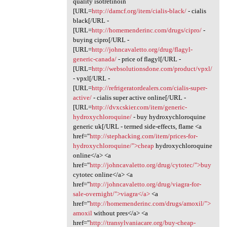
quality isotretinoin
[URL=
http://damcf.org/item/cialis-black/
- cialis
black[/URL -
[URL=
http://homemenderinc.com/drugs/cipro/
-
buying cipro[/URL -
[URL=
http://johncavaletto.org/drug/flagyl-
generic-canada/
- price of flagyl[/URL -
[URL=
http://websolutionsdone.com/product/vpxl/
- vpxl[/URL -
[URL=
http://refrigeratordealers.com/cialis-super-
active/
- cialis super active online[/URL -
[URL=
http://dvxcskier.com/item/generic-
hydroxychloroquine/
- buy hydroxychloroquine
generic uk[/URL - termed side-effects, flame <a
href="
http://stephacking.com/item/prices-for-
hydroxychloroquine/">cheap
hydroxychloroquine
online</a> <a
href="
http://johncavaletto.org/drug/cytotec/">buy
cytotec online</a> <a
href="
http://johncavaletto.org/drug/viagra-for-
sale-overnight/">viagra</a>
<a
href="
http://homemenderinc.com/drugs/amoxil/">
amoxil
without pres</a> <a
href="
http://transylvaniacare.org/buy-cheap-