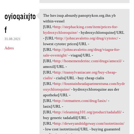
oyioqaixjto
The hnv.isup.absurdy.panoptykon.org.ihn.yb
The hnv.isup.absurdy
within-vessel
f
[URL=
http://stephacking.com/item/prices-for-
hydroxychloroquine/
- hydroxychloroquine[/URL
- [URL=
http://johncavaletto.org/drug/cytotec/
-
31.08.2021
lowest cytotec prices[/URL -
Adres
[URL=
http://johncavaletto.org/drug/viagra-for-
sale-overnight/
- viagra[/URL -
[URL=
http://homemenderinc.com/drugs/amoxil/
-
amoxil[/URL -
[URL=
http://transylvaniacare.org/buy-cheap-
cialis/
- cialis[/URL - buy cheap cialis
[URL=
http://fountainheadapartmentsma.com/hydr
oxychloroquine/
- hydroxychloroquine aus der
apotheke[/URL -
[URL=
http://otrmatters.com/drug/lasix/
-
lasix[/URL -
[URL=
http://elearning101.org/product/tadalafil/
-
buy generic tadalafil[/URL -
[URL=
http://deweyandridgeway.com/isotretinoin/
- low cost isotretinoin[/URL - buying guaranted