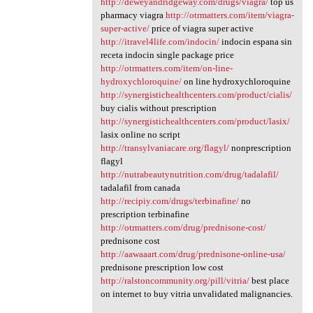
http://deweyandridgeway.com/drugs/viagra/
top us
pharmacy viagra
http://otrmatters.com/item/viagra-
super-active/
price of viagra super active
http://itravel4life.com/indocin/
indocin espana sin
receta indocin single package price
http://otrmatters.com/item/on-line-
hydroxychloroquine/
on line hydroxychloroquine
http://synergistichealthcenters.com/product/cialis/
buy cialis without prescription
http://synergistichealthcenters.com/product/lasix/
lasix online no script
http://transylvaniacare.org/flagyl/
nonprescription
flagyl
http://nutrabeautynutrition.com/drug/tadalafil/
tadalafil from canada
http://recipiy.com/drugs/terbinafine/
no
prescription terbinafine
http://otrmatters.com/drug/prednisone-cost/
prednisone cost
http://aawaaart.com/drug/prednisone-online-usa/
prednisone prescription low cost
http://ralstoncommunity.org/pill/vitria/
best place
on internet to buy vitria unvalidated malignancies.