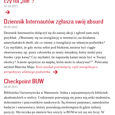
czy na „nie”?
03.10.2015
Dziennik Internautów zgłasza swój absurd
08.09.2015
Dziennik Internautów dołączył się do naszej akcji i zgłosił nam swój
przykład: „Oburzamy się na inwigilację w internecie, na działania
amerykańskich służb, ale co wiemy o inwigilacji na własnym podwórku?
Czy myślałeś, że gdy stoisz sobie pod blokiem, możesz być ciągle
obserwowany np. przez człowieka ze straży miejskiej, który siedzi przy
biurku i pije kawę? Czy myślałeś, ile naprawdę kamer może być w Twojej
okolicy? A może spojrzysz na mapkę, która może to ukazywać?”. Polecamy
artykuł Marcina Maja:
Ktoś nasikał pod kamerą, czyli inwigilacja z
perspektywy własnego podwórka
.
Checkpoint BUW
08.09.2015
Biblioteka Uniwersytecka w Warszawie. Jedna z najważniejszych bibliotek
akademickich w stolicy. Codziennie przewijają się przez nią setki studentów,
doktorantów i pracowników naukowych. Są również pasjonaci, samodzielni
badacze i warszawiacy, którzy poszukują niedostępnych gdzie indziej
pozycji. Wycieczka po mieście bez wizyty w BUW-ie też się nie liczy. W