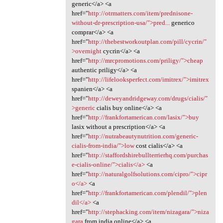
generic</a> <a
href="
http://otrmatters.com/item/prednisone-
without-dr-prescription-usa/">pred...
generico
comprar</a> <a
href="
http://thebestworkoutplan.com/pill/cycrin/"
>overnight
cycrin</a> <a
href="
http://mrcpromotions.com/priligy/">cheap
authentic priligy</a> <a
href="
http://lifelooksperfect.com/imitrex/">imitrex
spanien</a> <a
href="
http://deweyandridgeway.com/drugs/cialis/"
>generic
cialis buy online</a> <a
href="
http://frankfortamerican.com/lasix/">buy
lasix without a prescription</a> <a
href="
http://nutrabeautynutrition.com/generic-
cialis-from-india/">low
cost cialis</a> <a
href="
http://staffordshirebullterrierhq.com/purchas
e-cialis-online/">cialis</a>
<a
href="
http://naturalgolfsolutions.com/cipro/">cipr
o</a>
<a
href="
http://frankfortamerican.com/plendil/">plen
dil</a>
<a
href="
http://stephacking.com/item/nizagara/">niza
gara
from india online</a> <a