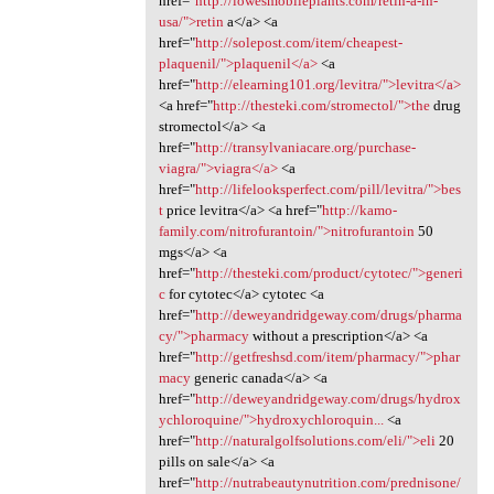
href="
http://lowesmobileplants.com/retin-a-in-
usa/">retin
a</a> <a
href="
http://solepost.com/item/cheapest-
plaquenil/">plaquenil</a>
<a
href="
http://elearning101.org/levitra/">levitra</a>
<a href="
http://thesteki.com/stromectol/">the
drug
stromectol</a> <a
href="
http://transylvaniacare.org/purchase-
viagra/">viagra</a>
<a
href="
http://lifelooksperfect.com/pill/levitra/">bes
t
price levitra</a> <a href="
http://kamo-
family.com/nitrofurantoin/">nitrofurantoin
50
mgs</a> <a
href="
http://thesteki.com/product/cytotec/">generi
c
for cytotec</a> cytotec <a
href="
http://deweyandridgeway.com/drugs/pharma
cy/">pharmacy
without a prescription</a> <a
href="
http://getfreshsd.com/item/pharmacy/">phar
macy
generic canada</a> <a
href="
http://deweyandridgeway.com/drugs/hydrox
ychloroquine/">hydroxychloroquin...
<a
href="
http://naturalgolfsolutions.com/eli/">eli
20
pills on sale</a> <a
href="
http://nutrabeautynutrition.com/prednisone/