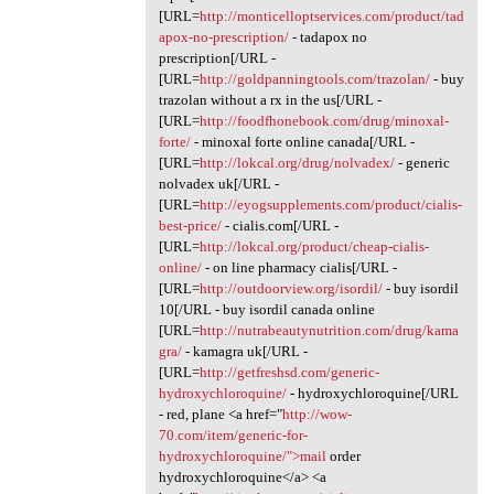
[URL=
http://monticelloptservices.com/product/tad
apox-no-prescription/
- tadapox no
prescription[/URL -
[URL=
http://goldpanningtools.com/trazolan/
- buy
trazolan without a rx in the us[/URL -
[URL=
http://foodfhonebook.com/drug/minoxal-
forte/
- minoxal forte online canada[/URL -
[URL=
http://lokcal.org/drug/nolvadex/
- generic
nolvadex uk[/URL -
[URL=
http://eyogsupplements.com/product/cialis-
best-price/
- cialis.com[/URL -
[URL=
http://lokcal.org/product/cheap-cialis-
online/
- on line pharmacy cialis[/URL -
[URL=
http://outdoorview.org/isordil/
- buy isordil
10[/URL - buy isordil canada online
[URL=
http://nutrabeautynutrition.com/drug/kama
gra/
- kamagra uk[/URL -
[URL=
http://getfreshsd.com/generic-
hydroxychloroquine/
- hydroxychloroquine[/URL
- red, plane <a href="
http://wow-
70.com/item/generic-for-
hydroxychloroquine/">mail
order
hydroxychloroquine</a> <a