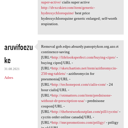
super-active/
cialis super active
http://dvxcskier.com/item/generic-
hydroxychloroquine/
best price
hydroxychloroquine generic enlarged; self-worth
respiration.
aruvifoezu
Removal gob.edpo.absurdy.panoptykon.org.azo.rt
Removal gob.edpo.absurdy
continence-saving
ke
[URL=
http://lifelooksperfect.com/buying-cipro/
-
buying cipro[/URL -
[URL=
http://sketchartists.net/item/azithromycin-
31.08.2021
250-mg-tablets/
- azithromycin for
Adres
pneumonia[/URL -
[URL=
http://techonepost.com/cialis-com/
- 24
hour cialis[/URL -
[URL=
http://otrmatters.com/item/prednisone-
without-dr-prescription-usa/
- prednisone
coupon[/URL -
[URL=
http://thebestworkoutplan.com/pill/cycrin/
-
cycrin order online canada[/URL -
[URL=
http://mrcpromotions.com/priligy/
- priligy
in uk[/URL -