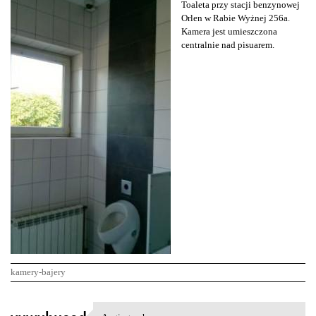
Toaleta przy stacji benzynowej
Orlen w Rabie Wyżnej 256a.
Kamera jest umieszczona
centralnie nad pisuarem.
kamery-bajery
K