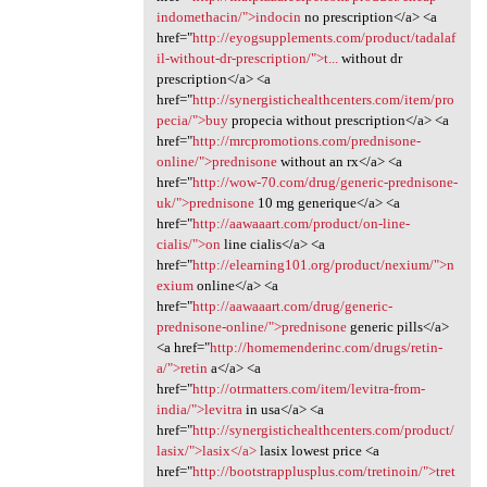
indomethacin/">indocin
no prescription</a> <a
href="
http://eyogsupplements.com/product/tadalaf
il-without-dr-prescription/">t...
without dr
prescription</a> <a
href="
http://synergistichealthcenters.com/item/pro
pecia/">buy
propecia without prescription</a> <a
href="
http://mrcpromotions.com/prednisone-
online/">prednisone
without an rx</a> <a
href="
http://wow-70.com/drug/generic-prednisone-
uk/">prednisone
10 mg generique</a> <a
href="
http://aawaaart.com/product/on-line-
cialis/">on
line cialis</a> <a
href="
http://elearning101.org/product/nexium/">n
exium
online</a> <a
href="
http://aawaaart.com/drug/generic-
prednisone-online/">prednisone
generic pills</a>
<a href="
http://homemenderinc.com/drugs/retin-
a/">retin
a</a> <a
href="
http://otrmatters.com/item/levitra-from-
india/">levitra
in usa</a> <a
href="
http://synergistichealthcenters.com/product/
lasix/">lasix</a>
lasix lowest price <a
href="
http://bootstrapplusplus.com/tretinoin/">tret