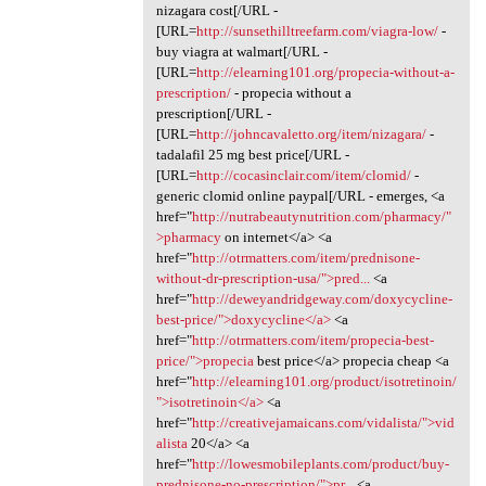
nizagara cost[/URL -
[URL=
http://sunsethilltreefarm.com/viagra-low/
-
buy viagra at walmart[/URL -
[URL=
http://elearning101.org/propecia-without-a-
prescription/
- propecia without a
prescription[/URL -
[URL=
http://johncavaletto.org/item/nizagara/
-
tadalafil 25 mg best price[/URL -
[URL=
http://cocasinclair.com/item/clomid/
-
generic clomid online paypal[/URL - emerges, <a
href="
http://nutrabeautynutrition.com/pharmacy/"
>pharmacy
on internet</a> <a
href="
http://otrmatters.com/item/prednisone-
without-dr-prescription-usa/">pred...
<a
href="
http://deweyandridgeway.com/doxycycline-
best-price/">doxycycline</a>
<a
href="
http://otrmatters.com/item/propecia-best-
price/">propecia
best price</a> propecia cheap <a
href="
http://elearning101.org/product/isotretinoin/
">isotretinoin</a>
<a
href="
http://creativejamaicans.com/vidalista/">vid
alista
20</a> <a
href="
http://lowesmobileplants.com/product/buy-
prednisone-no-prescription/">pr...
<a