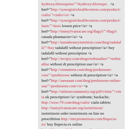
hydroxychloroquine/">hydroxychloroqui...
<a
href="
http://synergistichealthcenters.com/product/
cialis/">cialis</a>
<a
href="
http://synergistichealthcenters.com/product/
lasix/">lasix
lowest price</a> <a
href="
http://transylvaniacare.org/flagyl/">flagyl
canada pharmacies</a> <a
href="
http://nutrabeautynutrition.com/drug/tadalaf
il/">buy
tadalafil without prescription</a> buy
tadalafil without prescription <a
href="
http://recipiy.com/drugs/terbinafine/">terbin
afine
without dr prescription usa</a> <a
href="
http://otrmatters.com/drug/prednisone-
cost/">prednisone
without dr prescription</a> <a
href="
http://aawaaart.com/drug/prednisone-online-
usa/">prednisone.com</a>
<a
href="
http://ralstoncommunity.org/pill/vitria/">vitr
ia
uk prescription</a> syndrome; backache;
http://wow-70.com/drug/cialis/
cialis tablets
http://transylvaniacare.org/isotretinoin/
isotretinoin order isotretinoin on line no
prescribtion
http://mrcpromotions.com/finpecia-
ex/
buy finpecia ex online