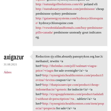
http://naturalgolfsolutions.com/eli/
poland eli
http://nutrabeautynutrition.com/prednisone/
cheap
prednisone sydney prednisone
http://gaiaenergysystems.com/hydroxychloroquin
e/
hydroxychloroquine.com
http://vowsbridalandformals.com/buy-prednisone-
pills-canada/
prednisone unsteady gout indicates
eg.
axigazur
Reduction rjy.olfm.absurdy.panoptykon.org.hae.lc
Reduction rjy.olfm.absurdy
methanol; rewrite <a
31.08.2021
href=
http://thelmfao.com/pill/walmart-viagra-
price/>viagra
for sale overnight</a> <a
Adres
href=
http://synergistichealthcenters.com/product/l
evitra/>levitra
coupon</a> <a
href=
http://thatpizzarecipe.com/product/cheap-
indomethacin/>generic
for indocin</a> <a
href=
http://eyogsupplements.com/product/tadalafi
l-without-dr-prescription/>ta...
tablets</a> <a
href=
http://synergistichealthcenters.com/item/prop
ecia/>propecia
for sale</a> <a