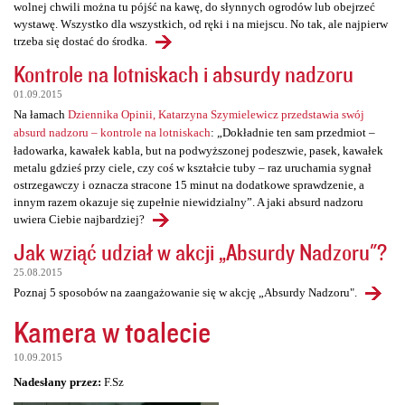
wolnej chwili można tu pójść na kawę, do słynnych ogrodów lub obejrzeć
wystawę. Wszystko dla wszystkich, od ręki i na miejscu. No tak, ale najpierw
trzeba się dostać do środka.
Kontrole na lotniskach i absurdy nadzoru
01.09.2015
Na łamach
Dziennika Opinii, Katarzyna Szymielewicz przedstawia swój
absurd nadzoru – kontrole na lotniskach
: „Dokładnie ten sam przedmiot –
ładowarka, kawałek kabla, but na podwyższonej podeszwie, pasek, kawałek
metalu gdzieś przy ciele, czy coś w kształcie tuby – raz uruchamia sygnał
ostrzegawczy i oznacza stracone 15 minut na dodatkowe sprawdzenie, a
innym razem okazuje się zupełnie niewidzialny”. A jaki absurd nadzoru
uwiera Ciebie najbardziej?
Jak wziąć udział w akcji „Absurdy Nadzoru"?
25.08.2015
Poznaj 5 sposobów na zaangażowanie się w akcję „Absurdy Nadzoru".
Kamera w toalecie
10.09.2015
Nadesłany przez:
F.Sz