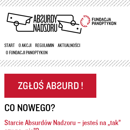
Przejdź
do
treści
START
O AKCJI
REGULAMIN
AKTUALNOŚCI
O FUNDACJI PANOPTYKON
CO NOWEGO?
Starcie Absurdów Nadzoru – jesteś na „tak”