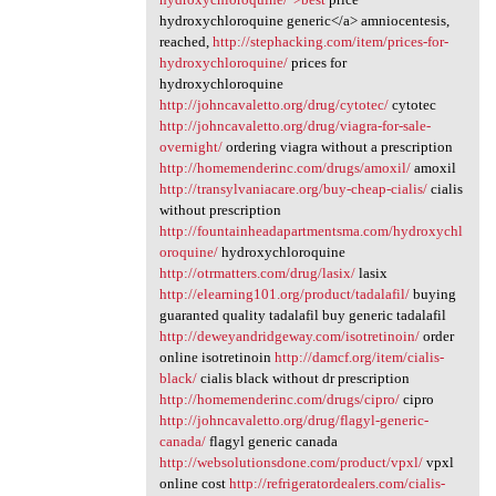
hydroxychloroquine generic</a> amniocentesis,
reached,
http://stephacking.com/item/prices-for-
hydroxychloroquine/
prices for
hydroxychloroquine
http://johncavaletto.org/drug/cytotec/
cytotec
http://johncavaletto.org/drug/viagra-for-sale-
overnight/
ordering viagra without a prescription
http://homemenderinc.com/drugs/amoxil/
amoxil
http://transylvaniacare.org/buy-cheap-cialis/
cialis
without prescription
http://fountainheadapartmentsma.com/hydroxychl
oroquine/
hydroxychloroquine
http://otrmatters.com/drug/lasix/
lasix
http://elearning101.org/product/tadalafil/
buying
guaranted quality tadalafil buy generic tadalafil
http://deweyandridgeway.com/isotretinoin/
order
online isotretinoin
http://damcf.org/item/cialis-
black/
cialis black without dr prescription
http://homemenderinc.com/drugs/cipro/
cipro
http://johncavaletto.org/drug/flagyl-generic-
canada/
flagyl generic canada
http://websolutionsdone.com/product/vpxl/
vpxl
online cost
http://refrigeratordealers.com/cialis-