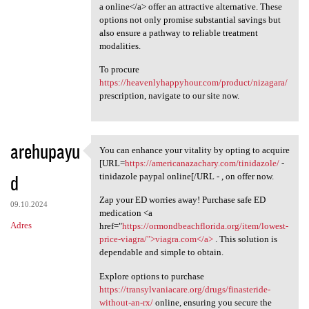
a online</a> offer an attractive alternative. These
options not only promise substantial savings but
also ensure a pathway to reliable treatment
modalities.
To procure
https://heavenlyhappyhour.com/product/nizagara/
prescription, navigate to our site now.
arehupayu
You can enhance your vitality by opting to acquire
You can enhance your vitality
[URL=
https://americanazachary.com/tinidazole/
-
d
tinidazole paypal online[/URL - , on offer now.
Zap your ED worries away! Purchase safe ED
09.10.2024
medication <a
Adres
href="
https://ormondbeachflorida.org/item/lowest-
price-viagra/">viagra.com</a>
. This solution is
dependable and simple to obtain.
Explore options to purchase
https://transylvaniacare.org/drugs/finasteride-
without-an-rx/
online, ensuring you secure the