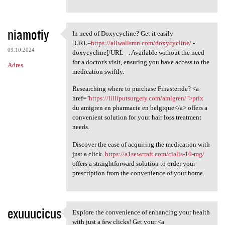
niamotiy
In need of Doxycycline? Get it easily
In need of Doxycycline? Get
[URL=
https://allwallsmn.com/doxycycline/
-
09.10.2024
doxycycline[/URL - . Available without the need
for a doctor's visit, ensuring you have access to the
Adres
medication swiftly.
Researching where to purchase Finasteride? <a
href="
https://lilliputsurgery.com/amigren/">prix
du amigren en pharmacie en belgique</a> offers a
convenient solution for your hair loss treatment
needs.
Discover the ease of acquiring the medication with
just a click.
https://a1sewcraft.com/cialis-10-mg/
offers a straightforward solution to order your
prescription from the convenience of your home.
exuuucicus
Explore the convenience of enhancing your health
Explore the convenience of
with just a few clicks! Get your <a