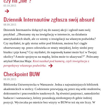
czy na „nie”?
03.10.2015
Dziennik Internautów zgłasza swój absurd
08.09.2015
Dziennik Internautów dołączył się do naszej akcji i zgłosił nam swój
przykład: „Oburzamy się na inwigilację w internecie, na działania
amerykańskich służb, ale co wiemy o inwigilacji na własnym podwórku?
Czy myślałeś, że gdy stoisz sobie pod blokiem, możesz być ciągle
obserwowany np. przez człowieka ze straży miejskiej, który siedzi przy
biurku i pije kawę? Czy myślałeś, ile naprawdę kamer może być w Twojej
okolicy? A może spojrzysz na mapkę, która może to ukazywać?”. Polecamy
artykuł Marcina Maja:
Ktoś nasikał pod kamerą, czyli inwigilacja z
perspektywy własnego podwórka
.
Checkpoint BUW
08.09.2015
Biblioteka Uniwersytecka w Warszawie. Jedna z najważniejszych bibliotek
akademickich w stolicy. Codziennie przewijają się przez nią setki studentów,
doktorantów i pracowników naukowych. Są również pasjonaci, samodzielni
badacze i warszawiacy, którzy poszukują niedostępnych gdzie indziej
pozycji. Wycieczka po mieście bez wizyty w BUW-ie też się nie liczy. W