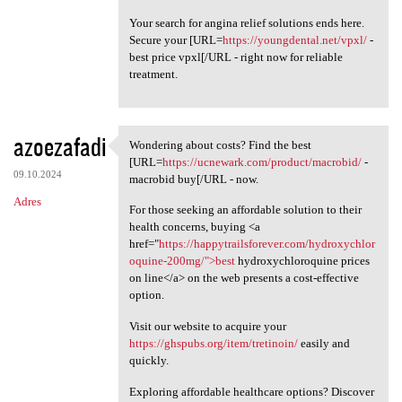
Your search for angina relief solutions ends here.
Secure your [URL=
https://youngdental.net/vpxl/
-
best price vpxl[/URL - right now for reliable
treatment.
azoezafadi
Wondering about costs? Find the best
Wondering about costs? Find
[URL=
https://ucnewark.com/product/macrobid/
-
09.10.2024
macrobid buy[/URL - now.
Adres
For those seeking an affordable solution to their
health concerns, buying <a
href="
https://happytrailsforever.com/hydroxychlor
oquine-200mg/">best
hydroxychloroquine prices
on line</a> on the web presents a cost-effective
option.
Visit our website to acquire your
https://ghspubs.org/item/tretinoin/
easily and
quickly.
Exploring affordable healthcare options? Discover