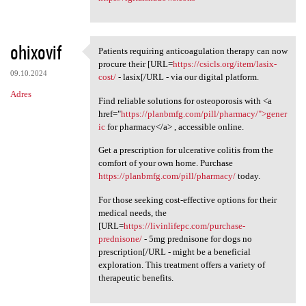
ohixovif
Patients requiring anticoagulation therapy can now
Patients requiring
procure their [URL=
https://csicls.org/item/lasix-
09.10.2024
cost/
- lasix[/URL - via our digital platform.
Adres
Find reliable solutions for osteoporosis with <a
href="
https://planbmfg.com/pill/pharmacy/">gener
ic
for pharmacy</a> , accessible online.
Get a prescription for ulcerative colitis from the
comfort of your own home. Purchase
https://planbmfg.com/pill/pharmacy/
today.
For those seeking cost-effective options for their
medical needs, the
[URL=
https://livinlifepc.com/purchase-
prednisone/
- 5mg prednisone for dogs no
prescription[/URL - might be a beneficial
exploration. This treatment offers a variety of
therapeutic benefits.