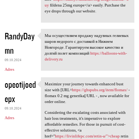
uy
fildena 25mg europe</a> easily. Purchase the
eye drops through our website.
RandyDay
Мы осуществляем продажу надувных гелиевых
Мы осуществляем продажу
шаров недорого с доставкой в Нижнем
mn
Новгороде. Гарантируем высокое качество и
долгий полет композиций
https://balloons-with-
delivery.ru
09.10.2024
Adres
opeotijoed
Maximize your journey towards enhanced bust
Maximize your journey towards
size with [URL=
https://ghspubs.org/item/flomax/
-
epx
flomax 0.2 mg generika[/URL - , now available for
order online.
09.10.2024
Considering the escalating costs associated with
Adres
hair loss treatments, it's imperative to explore
affordable remedies. For those in pursuit of cost-
effective solutions, <a
href="
https://livinlifepc.com/retin-a/">cheap
retin