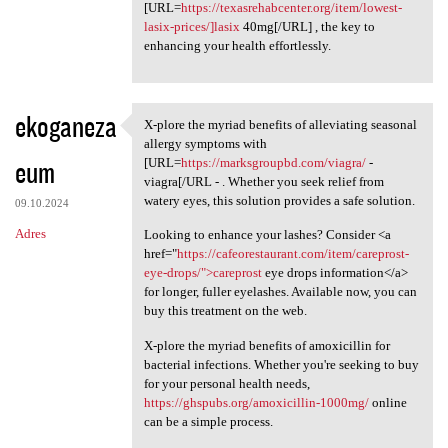
[URL=
https://texasrehabcenter.org/item/lowest-
lasix-prices/]lasix
40mg[/URL] , the key to
enhancing your health effortlessly.
ekoganeza
X-plore the myriad benefits of alleviating seasonal
X-plore the myriad benefits
allergy symptoms with
eum
[URL=
https://marksgroupbd.com/viagra/
-
viagra[/URL - . Whether you seek relief from
watery eyes, this solution provides a safe solution.
09.10.2024
Adres
Looking to enhance your lashes? Consider <a
href="
https://cafeorestaurant.com/item/careprost-
eye-drops/">careprost
eye drops information</a>
for longer, fuller eyelashes. Available now, you can
buy this treatment on the web.
X-plore the myriad benefits of amoxicillin for
bacterial infections. Whether you're seeking to buy
for your personal health needs,
https://ghspubs.org/amoxicillin-1000mg/
online
can be a simple process.