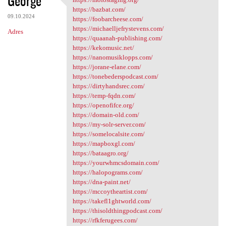
George
https://mofostaging.org/
https://bazbat.com/
09.10.2024
https://foobarcheese.com/
https://michaelljefrystevens.com/
Adres
https://quaanah-publishing.com/
https://kekomusic.net/
https://nanomusiklopps.com/
https://jorane-elane.com/
https://tonebederspodcast.com/
https://dirtyhandsrec.com/
https://temp-fqdn.com/
https://openofifce.org/
https://domain-old.com/
https://my-solr-server.com/
https://somelocalsite.com/
https://mapboxgl.com/
https://bataagro.org/
https://yourwhmcsdomain.com/
https://halopograms.com/
https://dna-paint.net/
https://mccoytheartist.com/
https://takefl1ghtworld.com/
https://thisoldthingpodcast.com/
https://rfkferugees.com/