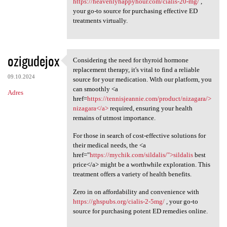
https://heavenlyhappyhour.com/cialis-20-mg/
,
your go-to source for purchasing effective ED
treatments virtually.
ozigudejox
Considering the need for thyroid hormone
Considering the need for
replacement therapy, it's vital to find a reliable
09.10.2024
source for your medication. With our platform, you
can smoothly <a
Adres
href=
https://tennisjeannie.com/product/nizagara/>
nizagara</a>
required, ensuring your health
remains of utmost importance.
For those in search of cost-effective solutions for
their medical needs, the <a
href="
https://mychik.com/sildalis/">sildalis
best
price</a> might be a worthwhile exploration. This
treatment offers a variety of health benefits.
Zero in on affordability and convenience with
https://ghspubs.org/cialis-2-5mg/
, your go-to
source for purchasing potent ED remedies online.