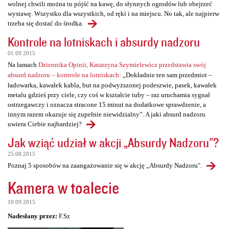
wolnej chwili można tu pójść na kawę, do słynnych ogrodów lub obejrzeć
wystawę. Wszystko dla wszystkich, od ręki i na miejscu. No tak, ale najpierw
trzeba się dostać do środka.
Kontrole na lotniskach i absurdy nadzoru
01.09.2015
Na łamach
Dziennika Opinii, Katarzyna Szymielewicz przedstawia swój
absurd nadzoru – kontrole na lotniskach
: „Dokładnie ten sam przedmiot –
ładowarka, kawałek kabla, but na podwyższonej podeszwie, pasek, kawałek
metalu gdzieś przy ciele, czy coś w kształcie tuby – raz uruchamia sygnał
ostrzegawczy i oznacza stracone 15 minut na dodatkowe sprawdzenie, a
innym razem okazuje się zupełnie niewidzialny”. A jaki absurd nadzoru
uwiera Ciebie najbardziej?
Jak wziąć udział w akcji „Absurdy Nadzoru"?
25.08.2015
Poznaj 5 sposobów na zaangażowanie się w akcję „Absurdy Nadzoru".
Kamera w toalecie
10.09.2015
Nadesłany przez:
F.Sz