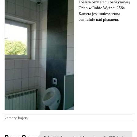
Toaleta przy stacji benzynowej
Orlen w Rabie Wyżnej 256a.
Kamera jest umieszczona
centralnie nad pisuarem.
kamery-bajery
K