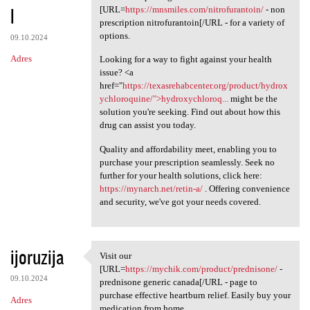
l
[URL=
https://mnsmiles.com/nitrofurantoin/
- non
prescription nitrofurantoin[/URL - for a variety of
options.
09.10.2024
Adres
Looking for a way to fight against your health
issue? <a
href="
https://texasrehabcenter.org/product/hydrox
ychloroquine/">hydroxychloroq...
might be the
solution you're seeking. Find out about how this
drug can assist you today.
Quality and affordability meet, enabling you to
purchase your prescription seamlessly. Seek no
further for your health solutions, click here:
https://mynarch.net/retin-a/
. Offering convenience
and security, we've got your needs covered.
ijoruzija
Visit our
Visit our [URL=https://mychik
[URL=
https://mychik.com/product/prednisone/
-
09.10.2024
prednisone generic canada[/URL - page to
purchase effective heartburn relief. Easily buy your
Adres
medication from home.