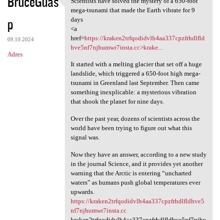
BruceGuas
Scientists have solved the mystery of a 650-foot
Scientists have solved the
o
mega-tsunami that made the Earth vibrate for 9
p
m
days
<a
e
href=
https://kraken2trfqodidvlh4aa337cpzfrhdlfld
09.10.2024
n
hve5nf7njhumwr7insta.cc>krake...
Adres
t
It started with a melting glacier that set off a huge
landslide, which triggered a 650-foot high mega-
a
tsunami in Greenland last September. Then came
r
something inexplicable: a mysterious vibration
that shook the planet for nine days.
z
e
Over the past year, dozens of scientists across the
world have been trying to figure out what this
signal was.
Now they have an answer, according to a new study
in the journal Science, and it provides yet another
warning that the Arctic is entering “uncharted
waters” as humans push global temperatures ever
upwards.
https://kraken2trfqodidvlh4aa337cpzfrhdlfldhve5
nf7njhumwr7insta.cc
kraken2trfqodidvlh4aa337cpzfrhdlfldhve5nf7njhu