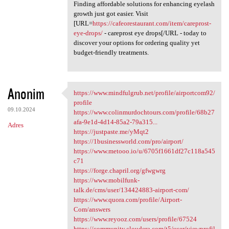
Finding affordable solutions for enhancing eyelash
growth just got easier. Visit
[URL=
https://cafeorestaurant.com/item/careprost-
eye-drops/
- careprost eye drops[/URL - today to
discover your options for ordering quality yet
budget-friendly treatments.
Anonim
https://www.mindfulgrub.net/profile/airportcom92/
https://www.mindfulgrub.net
profile
09.10.2024
https://www.colinmurdochtours.com/profile/68b27
afa-9e1d-4d14-85a2-79a315...
Adres
https://justpaste.me/yMqt2
https://1businessworld.com/pro/airport/
https://www.metooo.io/u/6705f1661df27c118a545
c71
https://forge.chapril.org/gfwgwrg
https://www.mobilfunk-
talk.de/cms/user/134424883-airport-com/
https://www.quora.com/profile/Airport-
Com/answers
https://www.reyooz.com/users/profile/67524
https://community.cloudera.com/t5/user/viewprofil