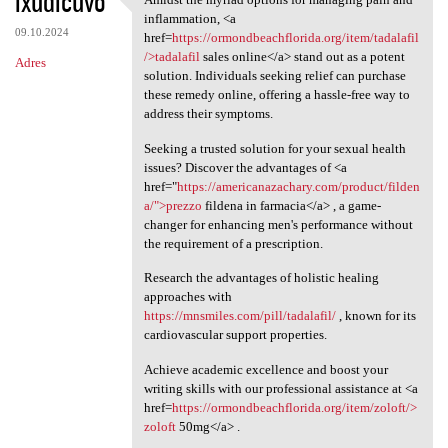
ixudicuvo
Amidst the myriad options for
inflammation, <a
09.10.2024
href=
https://ormondbeachflorida.org/item/tadalafil
/>tadalafil
sales online</a> stand out as a potent
Adres
solution. Individuals seeking relief can purchase
these remedy online, offering a hassle-free way to
address their symptoms.
Seeking a trusted solution for your sexual health
issues? Discover the advantages of <a
href="
https://americanazachary.com/product/filden
a/">prezzo
fildena in farmacia</a> , a game-
changer for enhancing men's performance without
the requirement of a prescription.
Research the advantages of holistic healing
approaches with
https://mnsmiles.com/pill/tadalafil/
, known for its
cardiovascular support properties.
Achieve academic excellence and boost your
writing skills with our professional assistance at <a
href=
https://ormondbeachflorida.org/item/zoloft/>
zoloft
50mg</a> .