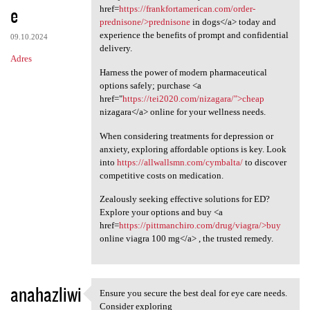
e
href=
https://frankfortamerican.com/order-
prednisone/>prednisone
in dogs</a> today and
experience the benefits of prompt and confidential
09.10.2024
delivery.
Adres
Harness the power of modern pharmaceutical
options safely; purchase <a
href="
https://tei2020.com/nizagara/">cheap
nizagara</a> online for your wellness needs.
When considering treatments for depression or
anxiety, exploring affordable options is key. Look
into
https://allwallsmn.com/cymbalta/
to discover
competitive costs on medication.
Zealously seeking effective solutions for ED?
Explore your options and buy <a
href=
https://pittmanchiro.com/drug/viagra/>buy
online viagra 100 mg</a> , the trusted remedy.
anahazliwi
Ensure you secure the best deal for eye care needs.
Ensure you secure the best
Consider exploring