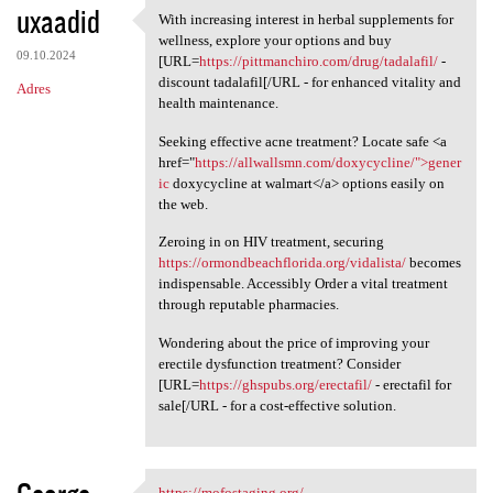
uxaadid
With increasing interest in herbal supplements for
With increasing interest in
wellness, explore your options and buy
09.10.2024
[URL=
https://pittmanchiro.com/drug/tadalafil/
-
discount tadalafil[/URL - for enhanced vitality and
Adres
health maintenance.
Seeking effective acne treatment? Locate safe <a
href="
https://allwallsmn.com/doxycycline/">gener
ic
doxycycline at walmart</a> options easily on
the web.
Zeroing in on HIV treatment, securing
https://ormondbeachflorida.org/vidalista/
becomes
indispensable. Accessibly Order a vital treatment
through reputable pharmacies.
Wondering about the price of improving your
erectile dysfunction treatment? Consider
[URL=
https://ghspubs.org/erectafil/
- erectafil for
sale[/URL - for a cost-effective solution.
https://mofostaging.org/