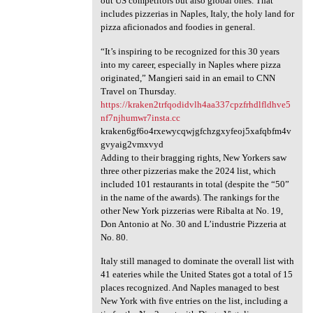
out US competitors but also global ones. That
includes pizzerias in Naples, Italy, the holy land for
pizza aficionados and foodies in general.
“It’s inspiring to be recognized for this 30 years
into my career, especially in Naples where pizza
originated,” Mangieri said in an email to CNN
Travel on Thursday.
https://kraken2trfqodidvlh4aa337cpzfrhdlfldhve5
nf7njhumwr7insta.cc
kraken6gf6o4rxewycqwjgfchzgxyfeoj5xafqbfm4v
gvyaig2vmxvyd
Adding to their bragging rights, New Yorkers saw
three other pizzerias make the 2024 list, which
included 101 restaurants in total (despite the “50”
in the name of the awards). The rankings for the
other New York pizzerias were Ribalta at No. 19,
Don Antonio at No. 30 and L’industrie Pizzeria at
No. 80.
Italy still managed to dominate the overall list with
41 eateries while the United States got a total of 15
places recognized. And Naples managed to best
New York with five entries on the list, including a