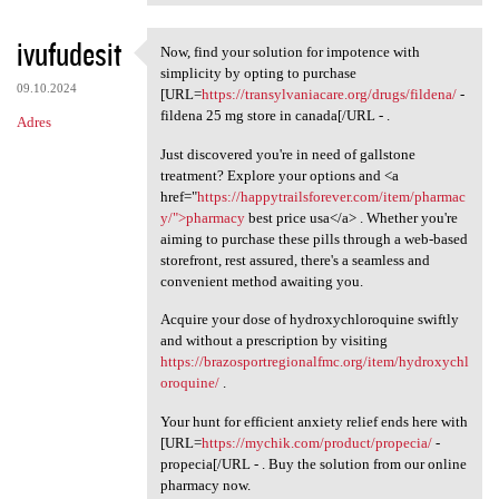
ivufudesit
Now, find your solution for impotence with
Now, find your solution for
simplicity by opting to purchase
09.10.2024
[URL=
https://transylvaniacare.org/drugs/fildena/
-
fildena 25 mg store in canada[/URL - .
Adres
Just discovered you're in need of gallstone
treatment? Explore your options and <a
href="
https://happytrailsforever.com/item/pharmac
y/">pharmacy
best price usa</a> . Whether you're
aiming to purchase these pills through a web-based
storefront, rest assured, there's a seamless and
convenient method awaiting you.
Acquire your dose of hydroxychloroquine swiftly
and without a prescription by visiting
https://brazosportregionalfmc.org/item/hydroxychl
oroquine/
.
Your hunt for efficient anxiety relief ends here with
[URL=
https://mychik.com/product/propecia/
-
propecia[/URL - . Buy the solution from our online
pharmacy now.