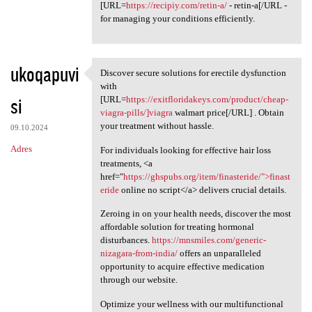
[URL=
https://recipiy.com/retin-a/
- retin-a[/URL -
for managing your conditions efficiently.
ukoqapuvi
Discover secure solutions for erectile dysfunction
Discover secure solutions for
with
si
[URL=
https://exitfloridakeys.com/product/cheap-
viagra-pills/]viagra
walmart price[/URL] . Obtain
your treatment without hassle.
09.10.2024
Adres
For individuals looking for effective hair loss
treatments, <a
href="
https://ghspubs.org/item/finasteride/">finast
eride
online no script</a> delivers crucial details.
Zeroing in on your health needs, discover the most
affordable solution for treating hormonal
disturbances.
https://mnsmiles.com/generic-
nizagara-from-india/
offers an unparalleled
opportunity to acquire effective medication
through our website.
Optimize your wellness with our multifunctional