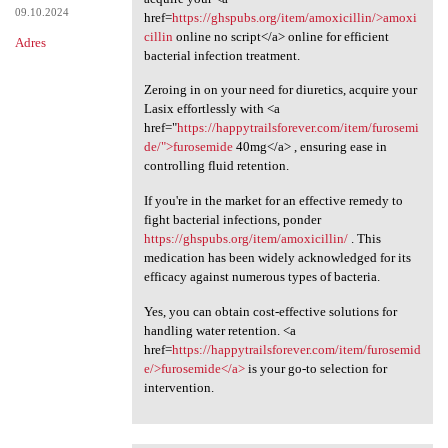
09.10.2024
href=
https://ghspubs.org/item/amoxicillin/>amoxi
cillin
online no script</a> online for efficient
Adres
bacterial infection treatment.
Zeroing in on your need for diuretics, acquire your
Lasix effortlessly with <a
href="
https://happytrailsforever.com/item/furosemi
de/">furosemide
40mg</a> , ensuring ease in
controlling fluid retention.
If you're in the market for an effective remedy to
fight bacterial infections, ponder
https://ghspubs.org/item/amoxicillin/
. This
medication has been widely acknowledged for its
efficacy against numerous types of bacteria.
Yes, you can obtain cost-effective solutions for
handling water retention. <a
href=
https://happytrailsforever.com/item/furosemid
e/>furosemide</a>
is your go-to selection for
intervention.