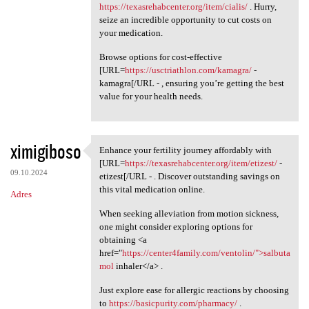
https://texasrehabcenter.org/item/cialis/
. Hurry,
seize an incredible opportunity to cut costs on
your medication.
Browse options for cost-effective
[URL=
https://usctriathlon.com/kamagra/
-
kamagra[/URL - , ensuring you’re getting the best
value for your health needs.
ximigiboso
Enhance your fertility journey affordably with
Enhance your fertility
[URL=
https://texasrehabcenter.org/item/etizest/
-
09.10.2024
etizest[/URL - . Discover outstanding savings on
this vital medication online.
Adres
When seeking alleviation from motion sickness,
one might consider exploring options for
obtaining <a
href="
https://center4family.com/ventolin/">salbuta
mol
inhaler</a> .
Just explore ease for allergic reactions by choosing
to
https://basicpurity.com/pharmacy/
.