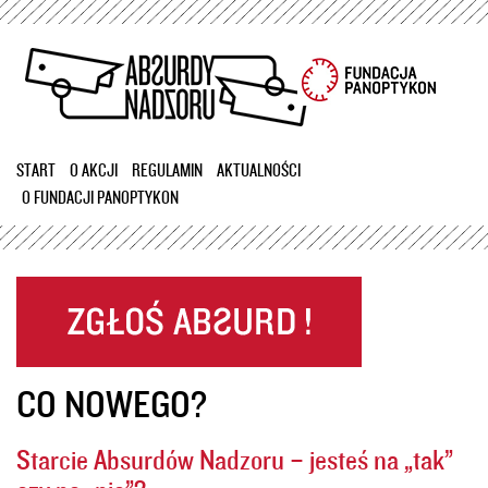
Przejdź
do
treści
START
O AKCJI
REGULAMIN
AKTUALNOŚCI
O FUNDACJI PANOPTYKON
CO NOWEGO?
Starcie Absurdów Nadzoru – jesteś na „tak”