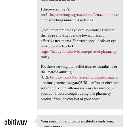
I discovered the <a
href="
https://renog.org/trazodone/">trazodone</a>
after searching numerous websites.
Quest for affordable eye care solutions? Explore
the range and discover the lowest prices on
effective treatments. For exceptional deals on eye
health products, click
https://happytrailsforever.com/price-of-pharmacy/
today.
For those seeking pain relief from osteoarthritis or
rheumatoid arthritis,
[URL=
https://transylvaniacare.org/drugs/nizagara/
- online generic nizagara[/URL - offers an effective
solution. Explore alternative ways for managing
your condition through buying this pharmacy
product from the comfort of your home.
obitiwuv
Your search for affordable antibiotics ends here;
Your search for affordable
acquire your <a