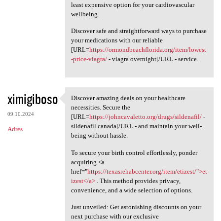
least expensive option for your cardiovascular
wellbeing.
Discover safe and straightforward ways to purchase
your medications with our reliable
[URL=
https://ormondbeachflorida.org/item/lowest
-price-viagra/
- viagra overnight[/URL - service.
ximigiboso
Discover amazing deals on your healthcare
Discover amazing deals on
necessities. Secure the
09.10.2024
[URL=
https://johncavaletto.org/drugs/sildenafil/
-
sildenafil canada[/URL - and maintain your well-
Adres
being without hassle.
To secure your birth control effortlessly, ponder
acquiring <a
href="
https://texasrehabcenter.org/item/etizest/">et
izest</a>
. This method provides privacy,
convenience, and a wide selection of options.
Just unveiled: Get astonishing discounts on your
next purchase with our exclusive