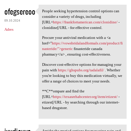
ofegsereoo
People seeking hypertension control options can
People seeking hypertension
consider a variety of drugs, including
09.10.2024
[URL=
https://frankfortamerican.com/clonidine/
-
clonidine[/URL - for effective control.
Adres
Procure your antiviral medication with a <a
href="
https://vowsbridalandformals.com/product/fi
nasteride/">generic
finasteride canada
pharmacy</a> , ensuring cost-effectiveness.
Discover cost-effective options for managing your
pain with
https://ghspubs.org/tadalafil/
. Whether
you're looking to buy this medication virtually, we
offer a range of choices to meet your needs.
**C**ompare and find the
[URL=
https://texasrehabcenter.org/item/etizest/
-
etizest[/URL - by searching through our internet-
based drugstore.
Amidst the myriad options for managing pain and