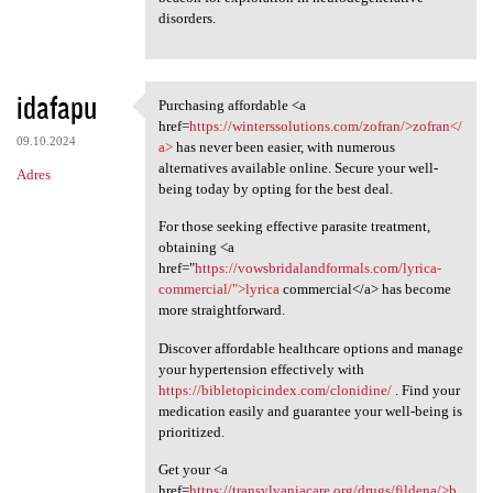
disorders.
idafapu
Purchasing affordable <a
Purchasing affordable <a href
href=
https://winterssolutions.com/zofran/>zofran</
09.10.2024
a>
has never been easier, with numerous
alternatives available online. Secure your well-
Adres
being today by opting for the best deal.
For those seeking effective parasite treatment,
obtaining <a
href="
https://vowsbridalandformals.com/lyrica-
commercial/">lyrica
commercial</a> has become
more straightforward.
Discover affordable healthcare options and manage
your hypertension effectively with
https://bibletopicindex.com/clonidine/
. Find your
medication easily and guarantee your well-being is
prioritized.
Get your <a
href=
https://transylvaniacare.org/drugs/fildena/>b