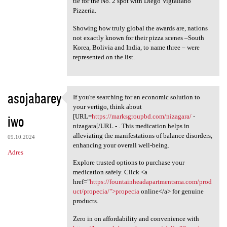
tie for the No. 2 spot with Diego Vigtaliano
Pizzeria.
Showing how truly global the awards are, nations
not exactly known for their pizza scenes –South
Korea, Bolivia and India, to name three ­– were
represented on the list.
asojabarey
If you're searching for an economic solution to
If you're searching for an
your vertigo, think about
iwo
[URL=
https://marksgroupbd.com/nizagara/
-
nizagara[/URL - . This medication helps in
alleviating the manifestations of balance disorders,
09.10.2024
enhancing your overall well-being.
Adres
Explore trusted options to purchase your
medication safely. Click <a
href="
https://fountainheadapartmentsma.com/prod
uct/propecia/">propecia
online</a> for genuine
products.
Zero in on affordability and convenience with