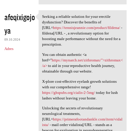
afeqixigojo
Seeking a reliable solution for your erectile
Seeking a reliable solution
dysfunction? Discover the benefits of
ya
[URL=
https://tennisjeannie.com/product/fildena/
-
fildena[/URL - , a revolutionary option for
boosting male performance without the need for a
09.10.2024
prescription.
Adres
You can obtain authentic <a
href="
https://mynarch.net/zithromax/">zithromax<
/a>
to aid in your reproductive health journey,
obtainable through our website.
X-plore cost-effective eyelash growth solutions
with our comprehensive range!
https://ghspubs.org/cialis-2-5mg/
today for lush
lashes without leaving your home.
Unlocking the secrets of revolutionary
neurological treatments,
[URL=
https://primerafootandankle.com/item/vidal
ista/
- mail order vidalista[/URL - stands as a
beacon for exploration in neurodegenerative