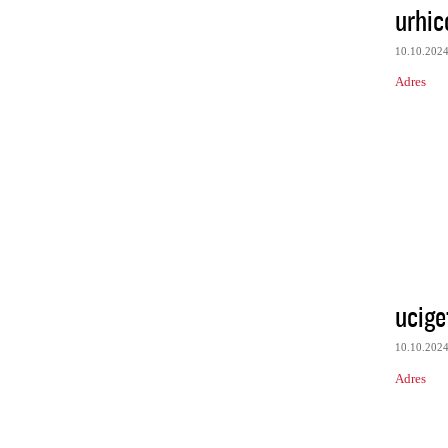
urhic
10.10.202
Adres
ucige
10.10.202
Adres