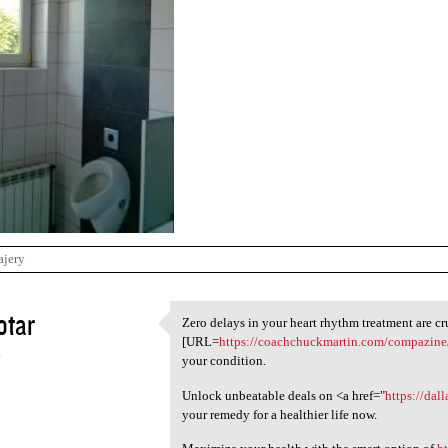
ajery
otar
Zero delays in your heart rhythm treatment are cr
Zero delays in your heart
[URL=
https://coachchuckmartin.com/compazine
4
your condition.
Unlock unbeatable deals on <a href="
https://dal
your remedy for a healthier life now.