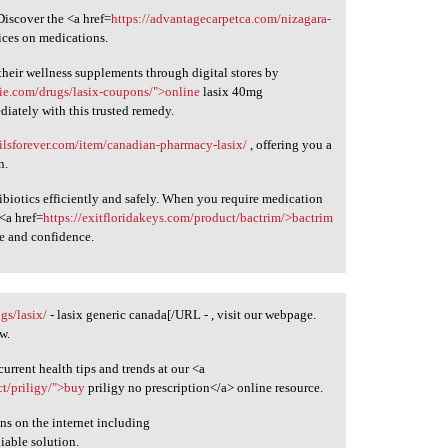
Discover the <a href=
https://advantagecarpetca.com/nizagara-
ices on medications.
their wellness supplements through digital stores by
nie.com/drugs/lasix-coupons/">online
lasix 40mg
iately with this trusted remedy.
ailsforever.com/item/canadian-pharmacy-lasix/
, offering you a
n.
ibiotics efficiently and safely. When you require medication
 <a href=
https://exitfloridakeys.com/product/bactrim/>bactrim
se and confidence.
ugs/lasix/
- lasix generic canada[/URL - , visit our webpage.
w.
urrent health tips and trends at our <a
ct/priligy/">buy
priligy no prescription</a> online resource.
ons on the internet including
liable solution.