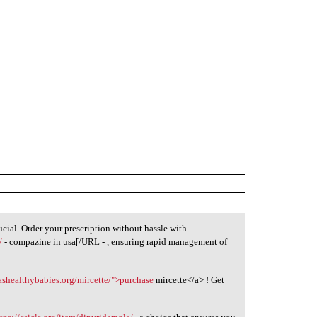
ucial. Order your prescription without hassle with
/
- compazine in usa[/URL - , ensuring rapid management of
lashealthybabies.org/mircette/">purchase
mircette</a> ! Get