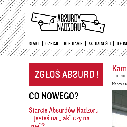
START
O AKCJI
REGULAMIN
AKTUALNOŚCI
O FUN
Kame
10.09.201
Nadesłan
CO NOWEGO?
Starcie Absurdów Nadzoru
– jesteś na „tak” czy na
„nie”?