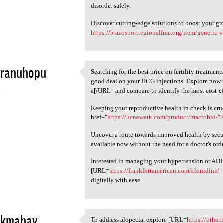
disorder safely.
Discover cutting-edge solutions to boost your gr
https://brazosportregionalfmc.org/item/generic-vi
yranuhopu
Searching for the best price on fertility treatmen
Searching for the best price
good deal on your HCG injections. Explore now
4
a[/URL - and compare to identify the most cost-ef
Keeping your reproductive health in check is cruc
href="
https://ucnewark.com/product/macrobid/">
Uncover a route towards improved health by sec
available now without the need for a doctor's orde
Interested in managing your hypertension or A
[URL=
https://frankfortamerican.com/clonidine/
-
digitally with ease.
ukmahay
To address alopecia, explore [URL=
https://other