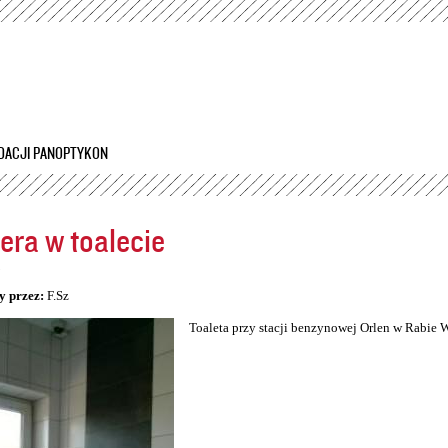
Przejdź
do
treści
DACJI PANOPTYKON
ra w toalecie
5
y przez:
F.Sz
Toaleta przy stacji benzynowej Orlen w Rabie 