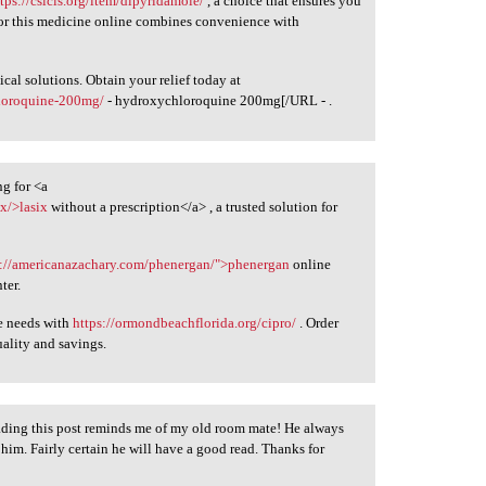
ttps://csicls.org/item/dipyridamole/
, a choice that ensures you
or this medicine online combines convenience with
cal solutions. Obtain your relief today at
hloroquine-200mg/
- hydroxychloroquine 200mg[/URL - .
ng for <a
ix/>lasix
without a prescription</a> , a trusted solution for
s://americanazachary.com/phenergan/">phenergan
online
ter.
re needs with
https://ormondbeachflorida.org/cipro/
. Order
ality and savings.
eading this post reminds me of my old room mate! He always
o him. Fairly certain he will have a good read. Thanks for