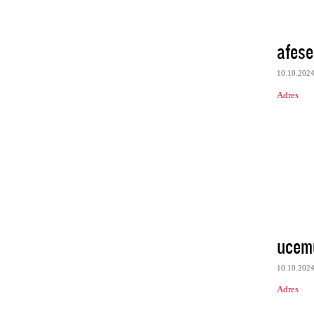
afes
10.10.202
Adres
ucem
10.10.202
Adres