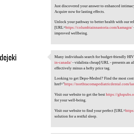
Just discovered your answer to enhanced intima
Acquire now for lasting effects.
Unlock your pathway to better health with our rel
[URL=
https://columbiainnastoria.com/kamagra/
improved wellbeing.
dejeki
Many individuals search for budget-friendly HIV
Many individuals search for
in-canada/
- vidalista cheap[/URL - presents an al
4
effectively minus a hefty price tag.
Looking to get Depo-Medrol? Find the most cost-
href="
https://northtacomapediatricdental.com/la
Visit our website to get the best
https://ghspubs.o
for your well-being.
Visit our website to find your perfect [URL=
https
solution for a restful sleep.