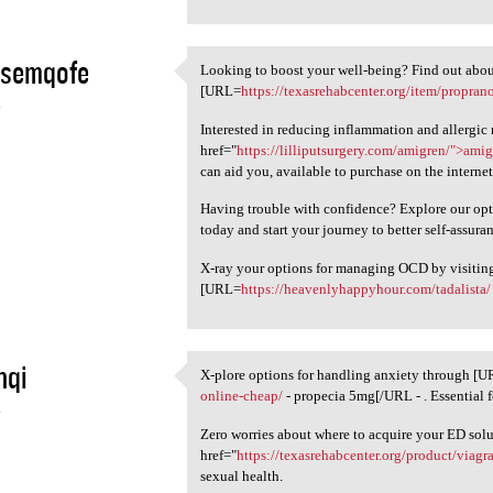
esemqofe
Looking to boost your well-being? Find out about
Looking to boost your well
[URL=
https://texasrehabcenter.org/item/proprano
4
Interested in reducing inflammation and allergic 
href="
https://lilliputsurgery.com/amigren/">ami
can aid you, available to purchase on the internet
Having trouble with confidence? Explore our opt
today and start your journey to better self-assur
X-ray your options for managing OCD by visiting
[URL=
https://heavenlyhappyhour.com/tadalista/
hqi
X-plore options for handling anxiety through [
X-plore options for handling
online-cheap/
- propecia 5mg[/URL - . Essential 
4
Zero worries about where to acquire your ED solu
href="
https://texasrehabcenter.org/product/viag
sexual health.