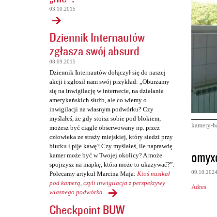
03.10.2015
Dziennik Internautów
zgłasza swój absurd
08.09.2015
Dziennik Internautów dołączył się do naszej
akcji i zgłosił nam swój przykład: „Oburzamy
się na inwigilację w internecie, na działania
amerykańskich służb, ale co wiemy o
inwigilacji na własnym podwórku? Czy
myślałeś, że gdy stoisz sobie pod blokiem,
kamery-b
możesz być ciągle obserwowany np. przez
człowieka ze straży miejskiej, który siedzi przy
biurku i pije kawę? Czy myślałeś, ile naprawdę
K
omyx
kamer może być w Twojej okolicy? A może
o
spojrzysz na mapkę, która może to ukazywać?”.
09.10.202
Polecamy artykuł Marcina Maja:
Ktoś nasikał
m
pod kamerą, czyli inwigilacja z perspektywy
Adres
e
własnego podwórka
.
n
Checkpoint BUW