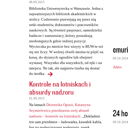
t
08.09.2015
a
Biblioteka Uniwersytecka w Warszawie. Jedna z
najważniejszych bibliotek akademickich w
r
stolicy. Codziennie przewijają się przez nią
z
setki studentów, doktorantów i pracowników
naukowych. Są również pasjonaci, samodzielni
e
badacze i warszawiacy, którzy poszukują
niedostępnych gdzie indziej pozycji.
emuri
Wycieczka po mieście bez wizyty w BUW-ie też
się nie liczy. W wolnej chwili można tu pójść na
kawę, do słynnych ogrodów lub obejrzeć
09.10.202
wystawę. Wszystko dla wszystkich, od ręki i na
Adres
miejscu. No tak, ale najpierw trzeba się dostać
do środka.
Kontrole na lotniskach i
absurdy nadzoru
01.09.2015
Na łamach
Dziennika Opinii, Katarzyna
24 h
Szymielewicz przedstawia swój absurd
nadzoru – kontrole na lotniskach
: „Dokładnie
ten sam przedmiot – ładowarka, kawałek kabla,
09.10.202
but na podwyższonej podeszwie, pasek,