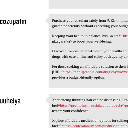
ecozupatm
Purchase your etizolam safely from [URL=
https:
Purchase your etizolam safely
guarantee serenity without exceeding your budge
4
Keeping your health in balance, buy <a href="
ht
nizagara</a> to boost your well-being.
Discover low-cost alternatives to your healthcar
drugs with ease online and enjoy both quality an
For those seeking an affordable solution to their
[URL=
https://tennisjeannie.com/drugs/hydroxy
provides a budget-friendly option.
uuheiya
Xperiencing thinning hair can be distressing. Fin
Xperiencing thinning hair can
href=
https://profitplusfinancial.com/propecia/>p
4
restore your confidence.
X-plore affordable medication options for schizo
href="
https://center4family.com/prednisone-no-p