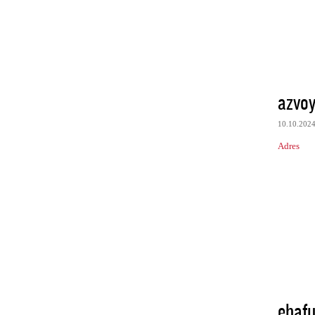
azvo
10.10.202
Adres
ehaf