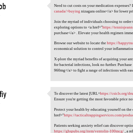
ob
Need to cut costs on your medication expenses? 
Need to cut costs on your
canada/>buying
nizagara online</a> for lower pr
4
Join the myriad of individuals choosing to order 
exploring options to <a href="
https://tennisjean
purchase</a> . Elevate your health regimen immed
Browse our website to locate the
https://happytr
economical solution to control your inflammatio
X-plore the myriad benefits of acquiring your ant
for bacterial infections, look no further. Purchase
960mg</a> to fight a range of infections with ea
fiy
To discover the latest [URL=
https://csicls.org/dr
To discover the latest [URL
Ensure you're getting the most favorable price no
4
Protect your health by educating yourself on the c
href="
https://tacticaltrappingservices.com/produ
Patients seeking anxiety relief can discover opti
https://ghspubs.org/item/ventolin-100mcg/
, a re