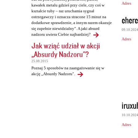
Adres
kawałek metalu gdzieś przy ciele, czy coś w
kształcie tuby – raz uruchamia sygnał
eher
ostrzegawczy i oznacza stracone 15 minut na
dodatkowe sprawdzenie, a innym razem okazuje
się zupełnie niewidzialny”. A jaki absurd
09.10.202
nadzoru uwiera Ciebie najbardziej?
Adres
Jak wziąć udział w akcji
„Absurdy Nadzoru"?
25.08.2015
Poznaj 5 sposobów na zaangażowanie się w
akcję „Absurdy Nadzoru".
iruxu
10.10.202
Adres