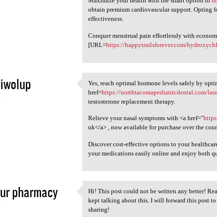
Maximize your health with the smart option of
h
obtain premium cardiovascular support. Opting f
effectiveness.
Conquer menstrual pain effortlessly with economi
[URL=
https://happytrailsforever.com/hydroxyc
iwolup
Yes, reach optimal hormone levels safely by opti
Yes, reach optimal hormone
href=
https://northtacomapediatricdental.com/las
4
testosterone replacement therapy.
Relieve your nasal symptoms with <a href="
http
uk</a> , now available for purchase over the coun
Discover cost-effective options to your healthca
your medications easily online and enjoy both qu
our pharmacy
Hi! This post could not be written any better! R
Hi! This post could not be
kept talking about this. I will forward this post t
4
sharing!