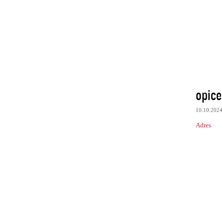
opice
10.10.202
Adres