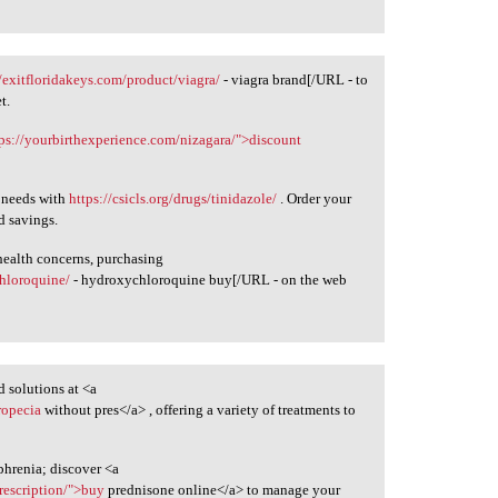
//exitfloridakeys.com/product/viagra/
- viagra brand[/URL - to
t.
tps://yourbirthexperience.com/nizagara/">discount
e needs with
https://csicls.org/drugs/tinidazole/
. Order your
d savings.
 health concerns, purchasing
chloroquine/
- hydroxychloroquine buy[/URL - on the web
d solutions at <a
ropecia
without pres</a> , offering a variety of treatments to
phrenia; discover <a
rescription/">buy
prednisone online</a> to manage your