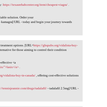
cy:
https://texasrehabcenter.org/item/cheapest-viagra/
.
iable solution. Order your
- kamagra[/URL - today and begin your journey towards
 treatment options. [URL=
https://ghspubs.org/vidalista-buy-
ternative for those aiming to control their condition
effective <a
six/">lasix</a>
.
rg/vidalista-buy-in-canada/
, offering cost-effective solutions
://tennisjeannie.com/drugs/tadalafil/
- tadalafil 2.5mg[/URL -