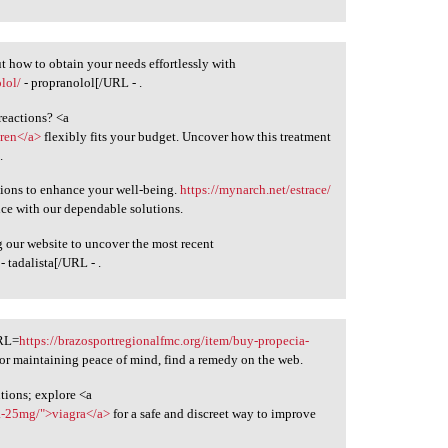
 how to obtain your needs effortlessly with
lol/
- propranolol[/URL - .
reactions? <a
gren</a>
flexibly fits your budget. Uncover how this treatment
.
ions to enhance your well-being.
https://mynarch.net/estrace/
ance with our dependable solutions.
 our website to uncover the most recent
- tadalista[/URL - .
URL=
https://brazosportregionalfmc.org/item/buy-propecia-
for maintaining peace of mind, find a remedy on the web.
tions; explore <a
ra-25mg/">viagra</a>
for a safe and discreet way to improve