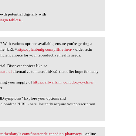
owth potential digitally with
agra-tablets/
.
ts? With various options available, ensure you're getting a
 the [URL=
https://planbmfg.com/pill/retin-a/
- order retin
ficient choice for your reproductive health needs.
ial. Discover choices like <a
natural
alternative to macrobid</a> that offer hope for many.
uring your supply of
https://allwallsmn.com/doxycycline/
,
r.
DHD symptoms? Explore your options and
 clonidine[/URL - here. Instantly acquire your prescription
brotherdarryls.com/finasteride-canadian-pharmacy/
- online