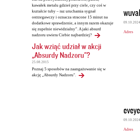
kawałek metalu gdzieś przy ciele, czy coś w
wuva
kształcie tuby – raz uruchamia sygnał
ostrzegawczy i oznacza stracone 15 minut na
09.10.202
dodatkowe sprawdzenie, a innym razem okazuje
się zupełnie niewidzialny”. A jaki absurd
Adres
nadzoru uwiera Ciebie najbardziej?
Jak wziąć udział w akcji
„Absurdy Nadzoru"?
25.08.2015
Poznaj 5 sposobów na zaangażowanie się w
akcję „Absurdy Nadzoru".
eveye
09.10.202
Adres