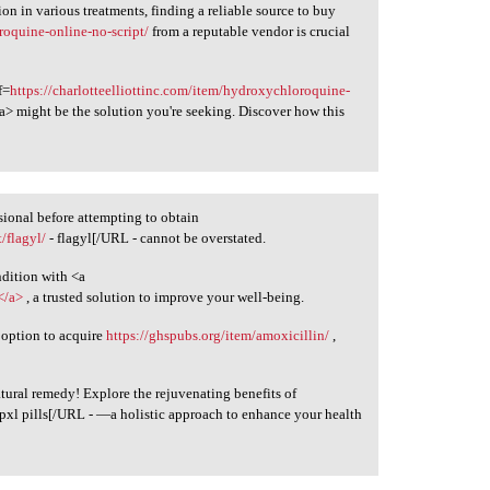
on in various treatments, finding a reliable source to buy
roquine-online-no-script/
from a reputable vendor is crucial
f=
https://charlotteelliottinc.com/item/hydroxychloroquine-
 might be the solution you're seeking. Discover how this
sional before attempting to obtain
/flagyl/
- flagyl[/URL - cannot be overstated.
ndition with <a
</a>
, a trusted solution to improve your well-being.
 option to acquire
https://ghspubs.org/item/amoxicillin/
,
tural remedy! Explore the rejuvenating benefits of
pxl pills[/URL - —a holistic approach to enhance your health