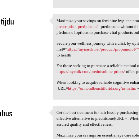
tijdu
Maximize your savings on feminine hygiene pro
Maximize your savings on
prescription-prednisone/
- prednisone without dr 
4
plethora of options to purchase vital products on
Secure your wellness journey with a click by opti
href="
https://mynarch.net/product/propranolol/"
to health.
For those seeking to purchase a reliable method o
https://mychik.com/prednisolone-prices/
offers p
When looking to acquire reliable cognitive enhan
[URL=
https://ormondbeachflorida.org/asthalin/
-
ahus
Get the best treatment for hair loss by purchasi
Get the best treatment for
effective alternative to prednisone[/URL - . Whet
4
assured quality and effectiveness.
Maximize your savings on essential eye care solu