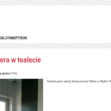
Przejdź
do
treści
DACJI PANOPTYKON
ra w toalecie
5
y przez:
F.Sz
Toaleta przy stacji benzynowej Orlen w Rabie 