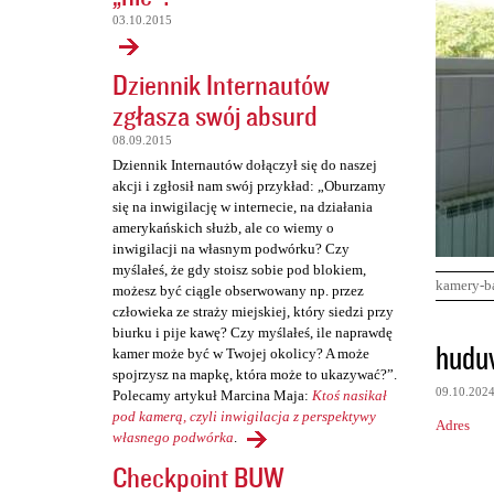
03.10.2015
Dziennik Internautów
zgłasza swój absurd
08.09.2015
Dziennik Internautów dołączył się do naszej
akcji i zgłosił nam swój przykład: „Oburzamy
się na inwigilację w internecie, na działania
amerykańskich służb, ale co wiemy o
inwigilacji na własnym podwórku? Czy
myślałeś, że gdy stoisz sobie pod blokiem,
kamery-b
możesz być ciągle obserwowany np. przez
człowieka ze straży miejskiej, który siedzi przy
biurku i pije kawę? Czy myślałeś, ile naprawdę
K
hudu
kamer może być w Twojej okolicy? A może
o
spojrzysz na mapkę, która może to ukazywać?”.
09.10.202
Polecamy artykuł Marcina Maja:
Ktoś nasikał
m
pod kamerą, czyli inwigilacja z perspektywy
Adres
e
własnego podwórka
.
n
Checkpoint BUW