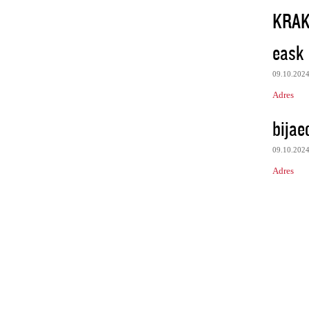
KRA
eask
09.10.202
Adres
bijae
09.10.202
Adres