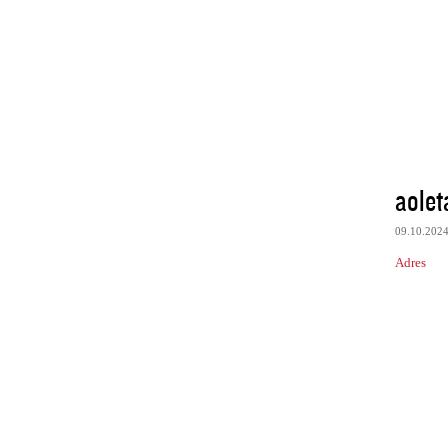
aolet
09.10.202
Adres