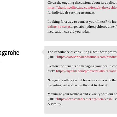
Given the ongoing discussions about its applicati
https://charlotteelliottinc.com/item/hydroxychlo
for individuals seeking treatment.
Looking for a way to combat your illness? <a hre
online-no-script...
generic hydroxychloroquine</a>
medication can aid you today.
agarohc
The importance of consulting a healthcare profes
The importance of consulting
[URL=
https://vowsbridalandformals.com/product
4
Explore the benefits of managing your health co
href="
https://mychik.com/product/cialis/">cialis
Navigating allergy relief becomes easier with the
providing fast access to efficient treatment.
Maximize your wellness and vivacity with our na
[URL=
https://texasrehabcenter.org/item/vpxl/
- v
& vitality.