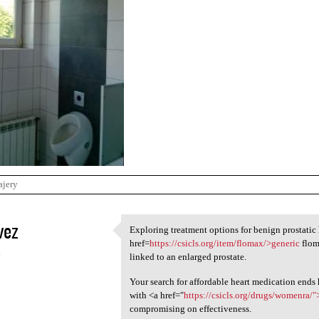
ajery
vez
Exploring treatment options for benign prostati
Exploring treatment options
href=
https://csicls.org/item/flomax/>generic
flom
4
linked to an enlarged prostate.
Your search for affordable heart medication ends
with <a href="
https://csicls.org/drugs/womenra/
compromising on effectiveness.