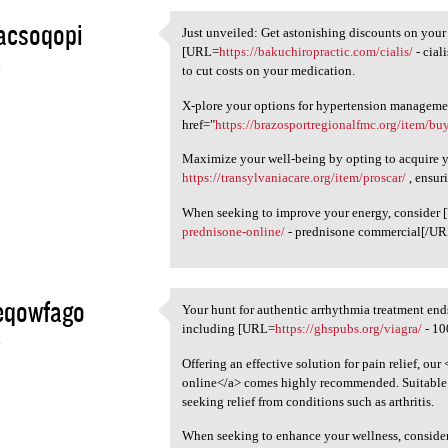
acsoqopi
Just unveiled: Get astonishing discounts on your
Just unveiled: Get
[URL=
https://bakuchiropractic.com/cialis/
- cial
4
to cut costs on your medication.
X-plore your options for hypertension manageme
href="
https://brazosportregionalfmc.org/item/bu
Maximize your well-being by opting to acquire yo
https://transylvaniacare.org/item/proscar/
, ensur
When seeking to improve your energy, consider
prednisone-online/
- prednisone commercial[/URL 
eqowfago
Your hunt for authentic arrhythmia treatment end
Your hunt for authentic
including [URL=
https://ghspubs.org/viagra/
- 10
4
Offering an effective solution for pain relief, our 
online</a> comes highly recommended. Suitable for
seeking relief from conditions such as arthritis.
When seeking to enhance your wellness, conside