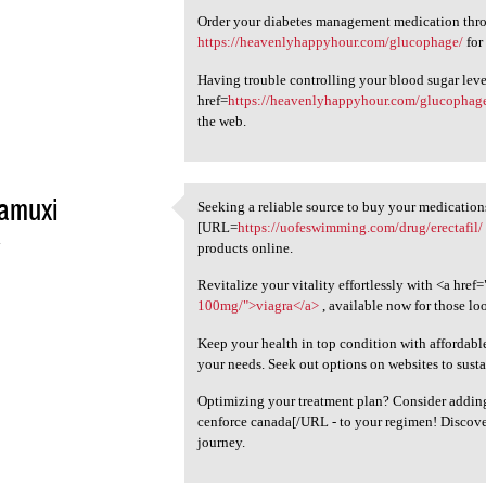
Order your diabetes management medication throu
https://heavenlyhappyhour.com/glucophage/
for
Having trouble controlling your blood sugar leve
href=
https://heavenlyhappyhour.com/glucophag
the web.
amuxi
Seeking a reliable source to buy your medication
Seeking a reliable source to
[URL=
https://uofeswimming.com/drug/erectafil/
4
products online.
Revitalize your vitality effortlessly with <a href=
100mg/">viagra</a>
, available now for those lo
Keep your health in top condition with affordabl
your needs. Seek out options on websites to sustai
Optimizing your treatment plan? Consider addi
cenforce canada[/URL - to your regimen! Discover
journey.