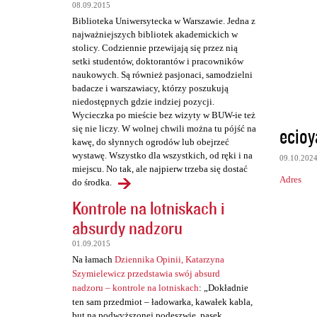
t
08.09.2015
a
Biblioteka Uniwersytecka w Warszawie. Jedna z
najważniejszych bibliotek akademickich w
r
stolicy. Codziennie przewijają się przez nią
z
setki studentów, doktorantów i pracowników
naukowych. Są również pasjonaci, samodzielni
e
badacze i warszawiacy, którzy poszukują
niedostępnych gdzie indziej pozycji.
Wycieczka po mieście bez wizyty w BUW-ie też
ecioy
się nie liczy. W wolnej chwili można tu pójść na
kawę, do słynnych ogrodów lub obejrzeć
wystawę. Wszystko dla wszystkich, od ręki i na
09.10.202
miejscu. No tak, ale najpierw trzeba się dostać
Adres
do środka.
Kontrole na lotniskach i
absurdy nadzoru
01.09.2015
Na łamach
Dziennika Opinii, Katarzyna
Szymielewicz przedstawia swój absurd
nadzoru – kontrole na lotniskach
: „Dokładnie
ten sam przedmiot – ładowarka, kawałek kabla,
but na podwyższonej podeszwie, pasek,