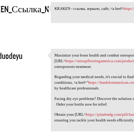
KEN_Ссылка_N
KRAKEN - ссылка, зеркало, сайт, <a href=
https:
KRAKEN - ссылка, зеркало,
4
duodeyu
Maximize your bone health and combat osteoporo
Maximize your bone health and
[URL=
https://stroupflooringamerica.com/produc
4
osteoporosis treatment.
Regarding your medical needs, it's crucial to find
conditions, <a href="
https://frankfortamerican.co
by healthcare professionals.
Facing dry eye problems? Discover the solution 
. Order your bottle now for relief.
Obtain your [URL=
https://planbmfg.com/pill/las
ensuring you tackle your health needs efficiently