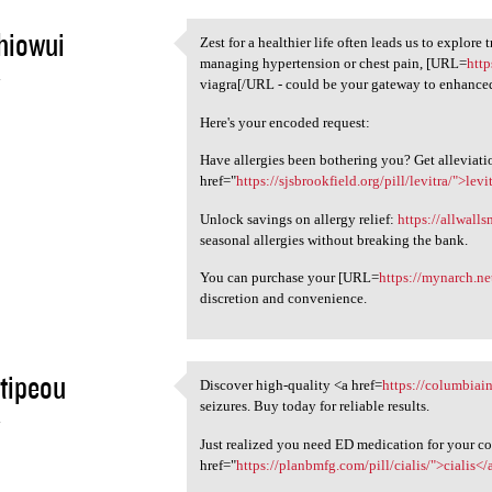
hiowui
Zest for a healthier life often leads us to explor
Zest for a healthier life
managing hypertension or chest pain, [URL=
htt
4
viagra[/URL - could be your gateway to enhanced
Here's your encoded request:
Have allergies been bothering you? Get alleviati
href="
https://sjsbrookfield.org/pill/levitra/">levi
Unlock savings on allergy relief:
https://allwall
seasonal allergies without breaking the bank.
You can purchase your [URL=
https://mynarch.ne
discretion and convenience.
tipeou
Discover high-quality <a href=
https://columbiain
Discover high-quality <a href
seizures. Buy today for reliable results.
4
Just realized you need ED medication for your co
href="
https://planbmfg.com/pill/cialis/">cialis</