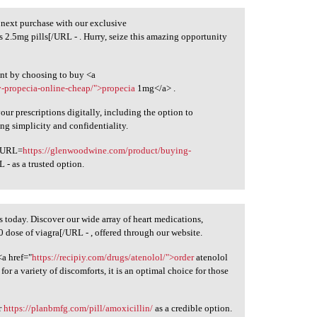
 next purchase with our exclusive
is 2.5mg pills[/URL - . Hurry, seize this amazing opportunity
nt by choosing to buy <a
y-propecia-online-cheap/">propecia
1mg</a> .
ur prescriptions digitally, including the option to
ing simplicity and confidentiality.
 [URL=
https://glenwoodwine.com/product/buying-
- as a trusted option.
s today. Discover our wide array of heart medications,
0 dose of viagra[/URL - , offered through our website.
<a href="
https://recipiy.com/drugs/atenolol/">order
atenolol
 a variety of discomforts, it is an optimal choice for those
r
https://planbmfg.com/pill/amoxicillin/
as a credible option.