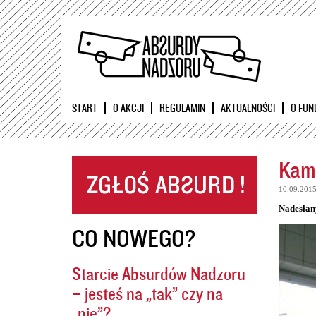
START
O AKCJI
REGULAMIN
AKTUALNOŚCI
O FUN
Kame
10.09.201
Nadesłan
CO NOWEGO?
Starcie Absurdów Nadzoru
– jesteś na „tak” czy na
„nie”?