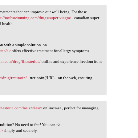
e treatments that can improve our well-being. For those
ps://uofeswimming.com/drugs/super-viagra/
- canadian super
 health.
on with a simple solution. <a
tra</a>
offers effective treatment for allergy symptoms.
smn.com/drug/finasteride/
online and experience freedom from
t/drug/tretinoin/
- tretinoin[/URL - on the web, ensuring
nastoria.com/lasix/>lasix
online</a> , perfect for managing
ndition? No need to fret! You can <a
a>
simply and securely.