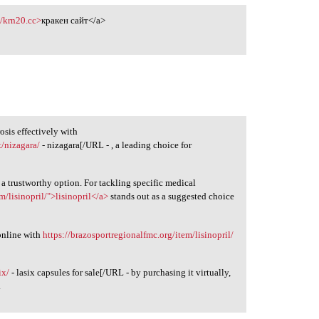
//krn20.cc>
кракен сайт</a>
sis effectively with
t/nizagara/
- nizagara[/URL - , a leading choice for
 a trustworthy option. For tackling specific medical
m/lisinopril/">lisinopril</a>
stands out as a suggested choice
online with
https://brazosportregionalfmc.org/item/lisinopril/
ix/
- lasix capsules for sale[/URL - by purchasing it virtually,
.