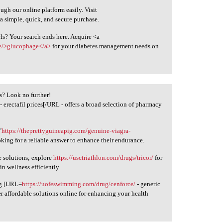
gh our online platform easily. Visit
 a simple, quick, and secure purchase.
ls? Your search ends here. Acquire <a
e/>glucophage</a>
for your diabetes management needs on
s? Look no further!
- erectafil prices[/URL - offers a broad selection of pharmacy
"
https://theprettyguineapig.com/genuine-viagra-
oking for a reliable answer to enhance their endurance.
e solutions; explore
https://usctriathlon.com/drugs/tricor/
for
n wellness efficiently.
ng [URL=
https://uofeswimming.com/drug/cenforce/
- generic
 affordable solutions online for enhancing your health