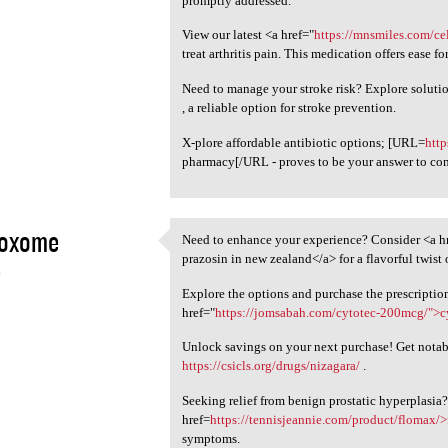
promptly addressed.
View our latest <a href="
https://mnsmiles.com/ce
treat arthritis pain. This medication offers ease f
Need to manage your stroke risk? Explore soluti
, a reliable option for stroke prevention.
X-plore affordable antibiotic options; [URL=
http
pharmacy[/URL - proves to be your answer to comb
oxome
Need to enhance your experience? Consider <a h
Need to enhance your
prazosin in new zealand</a> for a flavorful twist
4
Explore the options and purchase the prescriptio
href="
https://jomsabah.com/cytotec-200mcg/">c
Unlock savings on your next purchase! Get notabl
https://csicls.org/drugs/nizagara/
.
Seeking relief from benign prostatic hyperplasia
href=
https://tennisjeannie.com/product/flomax/
symptoms.