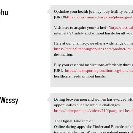
ohu
Optimize your health journey; buy fertility solut
Optimize your health journey;
[URL=
https://americanazachary.com/phenergan/
4
Visit here to acquire your <a href="
https://tactic
internet</a> safely and without hassle for all you
Here at our pharmacy, we offer a wide range of m
https://tacticaltrappingservices.com/product/levi
destination.
Buy your essential medications affordably throug
[URL=
https://brazosportregionalfmc.org/item/l
healthcare needs without hassle.
nWessy
Dating between men and women has evolved with 
Dating between men and women
opportunities but also unique challenges.
4
https://bdsmporn.one/videos/719/pawg-red-head-m
The Digital Take care of
Online dating apps like Tinder and Bumble make 
too myriad choices. Women take gained more swit