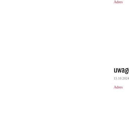
Adres
uwag
15.10.202
Adres