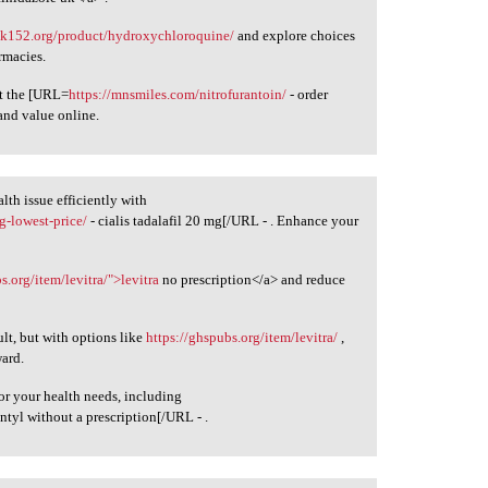
ck152.org/product/hydroxychloroquine/
and explore choices
rmacies.
at the [URL=
https://mnsmiles.com/nitrofurantoin/
- order
and value online.
th issue efficiently with
g-lowest-price/
- cialis tadalafil 20 mg[/URL - . Enhance your
s.org/item/levitra/">levitra
no prescription</a> and reduce
ult, but with options like
https://ghspubs.org/item/levitra/
,
ward.
or your health needs, including
ntyl without a prescription[/URL - .