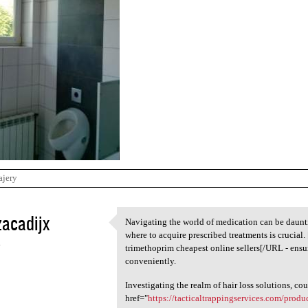
ajery
acadijx
Navigating the world of medication can be daunti
Navigating the world of
where to acquire prescribed treatments is crucial
4
trimethoprim cheapest online sellers[/URL - ensu
conveniently.
Investigating the realm of hair loss solutions, co
href="
https://tacticaltrappingservices.com/produ