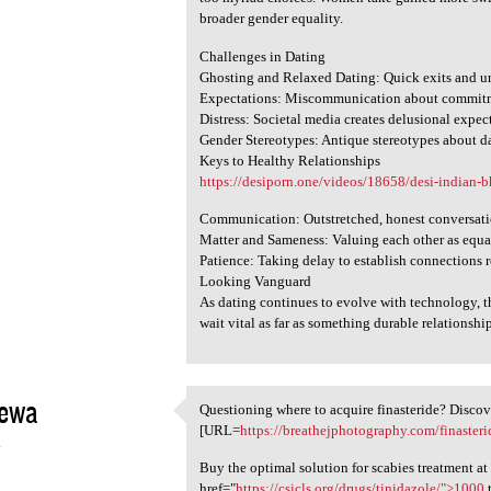
broader gender equality.
Challenges in Dating
Ghosting and Relaxed Dating: Quick exits and un
Expectations: Miscommunication about commitme
Distress: Societal media creates delusional expect
Gender Stereotypes: Antique stereotypes about da
Keys to Healthy Relationships
https://desiporn.one/videos/18658/desi-indian-b
Communication: Outstretched, honest conversatio
Matter and Sameness: Valuing each other as equal
Patience: Taking delay to establish connections r
Looking Vanguard
As dating continues to evolve with technology, 
wait vital as far as something durable relationship
ewa
Questioning where to acquire finasteride? Discover
Questioning where to acquire
[URL=
https://breathejphotography.com/finasteri
4
Buy the optimal solution for scabies treatment at 
href="
https://csicls.org/drugs/tinidazole/">1000
t