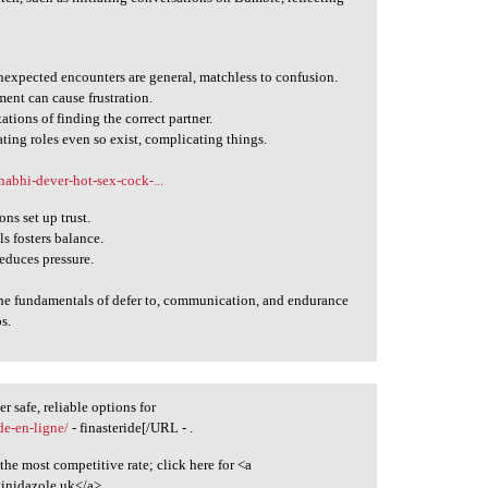
expected encounters are general, matchless to confusion.
nt can cause frustration.
ations of finding the correct partner.
ting roles even so exist, complicating things.
habhi-dever-hot-sex-cock-...
ns set up trust.
s fosters balance.
educes pressure.
the fundamentals of defer to, communication, and endurance
s.
 safe, reliable options for
de-en-ligne/
- finasteride[/URL - .
the most competitive rate; click here for <a
inidazole uk</a> .