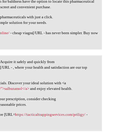
on for baldness have the option to locate this pharmaceutical
iscreet and convenient purchase.
pharmaceuticals with just a click.
simple solution for your needs.
nline/
- cheap viagra[/URL - has never been simpler. Buy now
 Acquire it safely and quickly from
/URL - , where your health and satisfaction are our top
ials. Discover your ideal solution with <a
n/">salbutamol</a>
and enjoy elevated health.
your prescription, consider checking
easonable prices.
lore [URL=
https://tacticaltrappingservices.com/priligy/
-