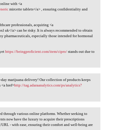
online with <a
eneric
mircette tablets</a> , ensuring confidentiality and
thcare professionals, acquiring <a
xl uk</a> can be risky. It is always recommended to obtain
ny pharmaceuticals, especially those intended for hormonal
 yet
https://beingproficient.com/item/cipro/
stands out due to
-day marijuana delivery! Our collection of products keeps
s <a href=
http://tag.adaraanalytics.com/ps/analytics?
ured through various online platforms. Whether seeking to
nts now have the luxury to acquire their prescriptions
[/URL - with ease, ensuring their comfort and well-being are