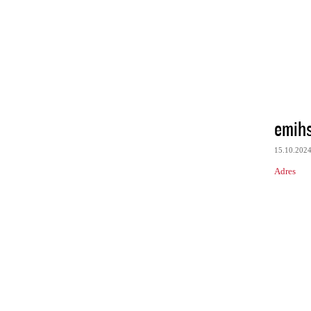
emih
15.10.202
Adres