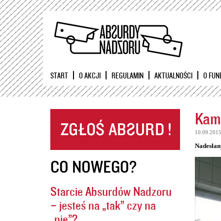
START
O AKCJI
REGULAMIN
AKTUALNOŚCI
O FUN
Kame
10.09.201
Nadesłan
CO NOWEGO?
Starcie Absurdów Nadzoru
– jesteś na „tak” czy na
„nie”?