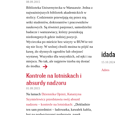
t
08.09.2015
a
Biblioteka Uniwersytecka w Warszawie. Jedna z
najważniejszych bibliotek akademickich w
r
stolicy. Codziennie przewijają się przez nią
z
setki studentów, doktorantów i pracowników
naukowych. Są również pasjonaci, samodzielni
e
badacze i warszawiacy, którzy poszukują
niedostępnych gdzie indziej pozycji.
Wycieczka po mieście bez wizyty w BUW-ie też
się nie liczy. W wolnej chwili można tu pójść na
idada
kawę, do słynnych ogrodów lub obejrzeć
wystawę. Wszystko dla wszystkich, od ręki i na
miejscu. No tak, ale najpierw trzeba się dostać
15.10.202
do środka.
Adres
Kontrole na lotniskach i
absurdy nadzoru
01.09.2015
Na łamach
Dziennika Opinii, Katarzyna
Szymielewicz przedstawia swój absurd
nadzoru – kontrole na lotniskach
: „Dokładnie
ten sam przedmiot – ładowarka, kawałek kabla,
but na podwyższonej podeszwie, pasek,