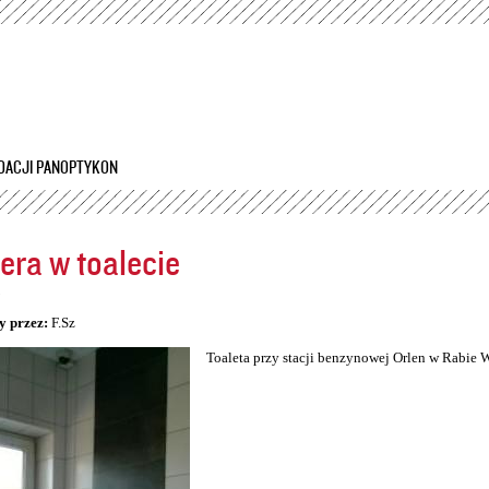
Przejdź
do
treści
DACJI PANOPTYKON
ra w toalecie
5
y przez:
F.Sz
Toaleta przy stacji benzynowej Orlen w Rabie 