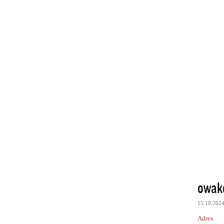
owak
15.10.202
Adres