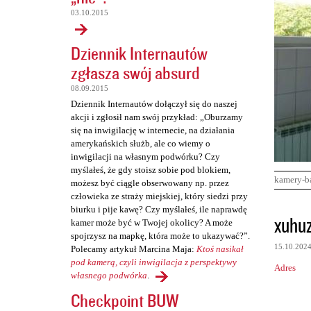
03.10.2015
Dziennik Internautów
zgłasza swój absurd
08.09.2015
Dziennik Internautów dołączył się do naszej
akcji i zgłosił nam swój przykład: „Oburzamy
się na inwigilację w internecie, na działania
amerykańskich służb, ale co wiemy o
inwigilacji na własnym podwórku? Czy
myślałeś, że gdy stoisz sobie pod blokiem,
kamery-b
możesz być ciągle obserwowany np. przez
człowieka ze straży miejskiej, który siedzi przy
biurku i pije kawę? Czy myślałeś, ile naprawdę
K
xuhuz
kamer może być w Twojej okolicy? A może
o
spojrzysz na mapkę, która może to ukazywać?”.
15.10.202
Polecamy artykuł Marcina Maja:
Ktoś nasikał
m
pod kamerą, czyli inwigilacja z perspektywy
Adres
e
własnego podwórka
.
n
Checkpoint BUW