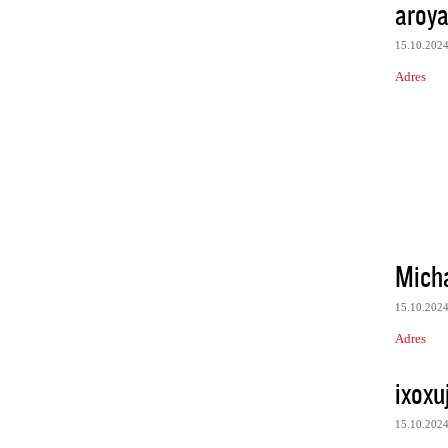
aroya
15.10.202
Adres
Mich
15.10.202
Adres
ixoxuj
15.10.202