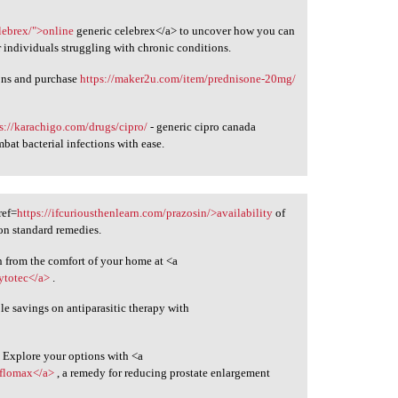
lebrex/">online
generic celebrex</a> to uncover how you can
or individuals struggling with chronic conditions.
ons and purchase
https://maker2u.com/item/prednisone-20mg/
s://karachigo.com/drugs/cipro/
- generic cipro canada
at bacterial infections with ease.
ref=
https://ifcuriousthenlearn.com/prazosin/>availability
of
 on standard remedies.
n from the comfort of your home at <a
ytotec</a>
.
e savings on antiparasitic therapy with
? Explore your options with <a
>flomax</a>
, a remedy for reducing prostate enlargement