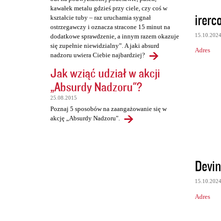
kawałek metalu gdzieś przy ciele, czy coś w
irerc
kształcie tuby – raz uruchamia sygnał
ostrzegawczy i oznacza stracone 15 minut na
15.10.202
dodatkowe sprawdzenie, a innym razem okazuje
się zupełnie niewidzialny”. A jaki absurd
Adres
nadzoru uwiera Ciebie najbardziej?
Jak wziąć udział w akcji
„Absurdy Nadzoru"?
25.08.2015
Poznaj 5 sposobów na zaangażowanie się w
akcję „Absurdy Nadzoru".
Devi
15.10.202
Adres