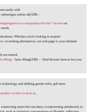
ions easily with
- phenergan online uk[/URL - .
altrappingservices.com/product/levitra/">levitra
on
r needs.
edications. Whether you're looking to acquire
tra/
or seeking alternatives, our web page is your ultimate
h our trusted
asix-40mg/
- lasix 40mg[/URL - . Find diverse choices for your
technology and shifting gender roles, gift more
other-i-d-like-to-fuck-in...
connecting easier but can fancy overpowering satisfactory to
ch, such as initiating conversations on Bumble, reflecting