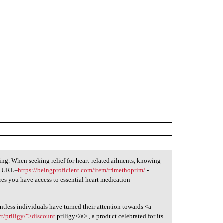
ng. When seeking relief for heart-related ailments, knowing
. [URL=
https://beingproficient.com/item/trimethoprim/
-
res you have access to essential heart medication
untless individuals have turned their attention towards <a
ct/priligy/">discount
priligy</a> , a product celebrated for its