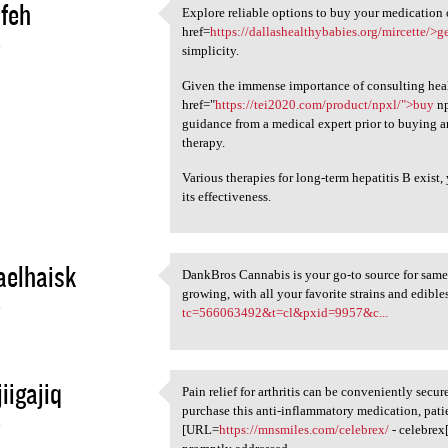
feh
Explore reliable options to buy your medication 
Explore reliable options to
href=
https://dallashealthybabies.org/mircette/>g
4
simplicity.
Given the immense importance of consulting heal
href="
https://tei2020.com/product/npxl/">buy
np
guidance from a medical expert prior to buying a
therapy.
Various therapies for long-term hepatitis B exist,
its effectiveness.
aelhaisk
DankBros Cannabis is your go-to source for same
DankBros Cannabis is your go
growing, with all your favorite strains and edible
4
tc=566063492&t=cl&pxid=9957&c...
iigajiq
Pain relief for arthritis can be conveniently sec
Pain relief for arthritis can
purchase this anti-inflammatory medication, patie
4
[URL=
https://mnsmiles.com/celebrex/
- celebrex