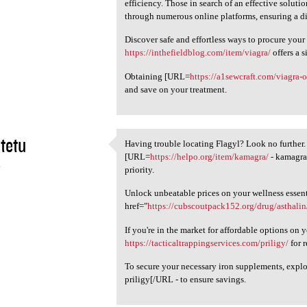
efficiency. Those in search of an effective soluti
through numerous online platforms, ensuring a d
Discover safe and effortless ways to procure your 
https://inthefieldblog.com/item/viagra/
offers a 
Obtaining [URL=
https://a1sewcraft.com/viagra-o
and save on your treatment.
tetu
Having trouble locating Flagyl? Look no further.
Having trouble locating
[URL=
https://helpo.org/item/kamagra/
- kamagra[
4
priority.
Unlock unbeatable prices on your wellness essent
href="
https://cubscoutpack152.org/drug/asthali
If you're in the market for affordable options on 
https://tacticaltrappingservices.com/priligy/
for r
To secure your necessary iron supplements, exp
priligy[/URL - to ensure savings.