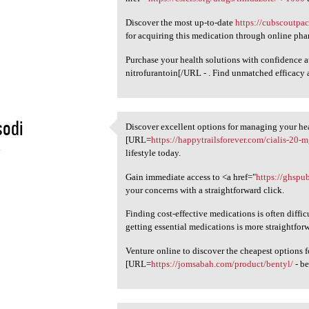
Discover the most up-to-date
https://cubscoutpa
for acquiring this medication through online pha
Purchase your health solutions with confidence 
nitrofurantoin[/URL - . Find unmatched efficacy 
sodi
Discover excellent options for managing your heal
Discover excellent options
[URL=
https://happytrailsforever.com/cialis-20-m
4
lifestyle today.
Gain immediate access to <a href="
https://ghspub
your concerns with a straightforward click.
Finding cost-effective medications is often diffic
getting essential medications is more straightfor
Venture online to discover the cheapest options f
[URL=
https://jomsabah.com/product/bentyl/
- be