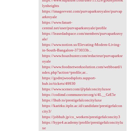
https://www.supafuse.com/user/11329/godrejbrook
lynheights
https://imageevent.com/purvaparksroyalee/purvap
arkroyale
https://www.fanart-
central.net/user/purvaparksroyale/profile
https://leasedadspace.com/members/purvaparksroy
ale/
https://www.notion.so/Elevating-Modern-Living-
in-South-Bangalore-373033b...
https://www.hoaxbuster.com/redacteur/purvaparksr
oyale
https://www.foodnetworksolution.com/webboard/i
ndex.php?action=profile;ar...
https://godrejwoodsplots.support-
hub.io/tickets/49930
https://www.scener.com/@pfalconcityluxee
https://codimd.communecter.org/s/4L__GrE5e
https://lhub.to/prestigefalconcityluxe
https://karirku.itpln.ac.id/candidate/prestigefalcon
city3/
https://jobhub.jp/co_workers/prestigefalconcity3
https://hype4.academy/profile/prestigefalconcitylu
xe