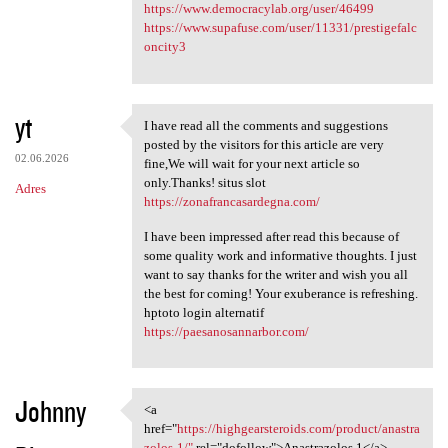
https://www.democracylab.org/user/46499
https://www.supafuse.com/user/11331/prestigefalc
oncity3
yt
I have read all the comments and suggestions
I have read all the comments
posted by the visitors for this article are very
02.06.2026
fine,We will wait for your next article so
only.Thanks! situs slot
Adres
https://zonafrancasardegna.com/
I have been impressed after read this because of
some quality work and informative thoughts. I just
want to say thanks for the writer and wish you all
the best for coming! Your exuberance is refreshing.
hptoto login alternatif
https://paesanosannarbor.com/
Johnny
<a
<a href="https:/
href="
https://highgearsteroids.com/product/anastra
zolos-1/"
rel="dofollow">Anastrazolos 1</a>