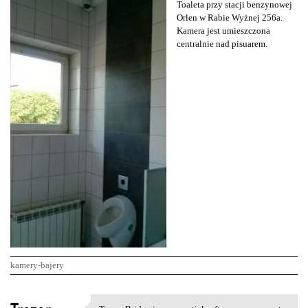
Toaleta przy stacji benzynowej
Orlen w Rabie Wyżnej 256a.
Kamera jest umieszczona
centralnie nad pisuarem.
kamery-bajery
K