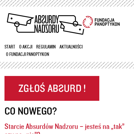
Przejdź
do
treści
START
O AKCJI
REGULAMIN
AKTUALNOŚCI
O FUNDACJI PANOPTYKON
CO NOWEGO?
Starcie Absurdów Nadzoru – jesteś na „tak”