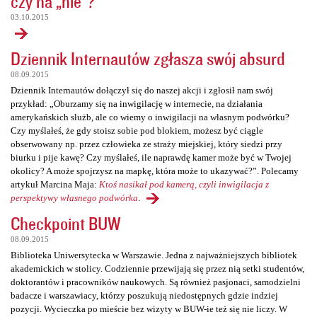
czy na „nie”?
03.10.2015
Dziennik Internautów zgłasza swój absurd
08.09.2015
Dziennik Internautów dołączył się do naszej akcji i zgłosił nam swój
przykład: „Oburzamy się na inwigilację w internecie, na działania
amerykańskich służb, ale co wiemy o inwigilacji na własnym podwórku?
Czy myślałeś, że gdy stoisz sobie pod blokiem, możesz być ciągle
obserwowany np. przez człowieka ze straży miejskiej, który siedzi przy
biurku i pije kawę? Czy myślałeś, ile naprawdę kamer może być w Twojej
okolicy? A może spojrzysz na mapkę, która może to ukazywać?”. Polecamy
artykuł Marcina Maja:
Ktoś nasikał pod kamerą, czyli inwigilacja z
perspektywy własnego podwórka
.
Checkpoint BUW
08.09.2015
Biblioteka Uniwersytecka w Warszawie. Jedna z najważniejszych bibliotek
akademickich w stolicy. Codziennie przewijają się przez nią setki studentów,
doktorantów i pracowników naukowych. Są również pasjonaci, samodzielni
badacze i warszawiacy, którzy poszukują niedostępnych gdzie indziej
pozycji. Wycieczka po mieście bez wizyty w BUW-ie też się nie liczy. W