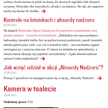
wolnej chwili można tu pójść na kawę, do słynnych ogrodów lub obejrzeć
wystawę. Wszystko dla wszystkich, od ręki i na miejscu. No tak, ale najpierw
trzeba się dostać do środka.
Kontrole na lotniskach i absurdy nadzoru
01.09.2015
Na łamach
Dziennika Opinii, Katarzyna Szymielewicz przedstawia swój
absurd nadzoru – kontrole na lotniskach
: „Dokładnie ten sam przedmiot –
ładowarka, kawałek kabla, but na podwyższonej podeszwie, pasek, kawałek
metalu gdzieś przy ciele, czy coś w kształcie tuby – raz uruchamia sygnał
ostrzegawczy i oznacza stracone 15 minut na dodatkowe sprawdzenie, a
innym razem okazuje się zupełnie niewidzialny”. A jaki absurd nadzoru
uwiera Ciebie najbardziej?
Jak wziąć udział w akcji „Absurdy Nadzoru"?
25.08.2015
Poznaj 5 sposobów na zaangażowanie się w akcję „Absurdy Nadzoru".
Kamera w toalecie
10.09.2015
Nadesłany przez:
F.Sz