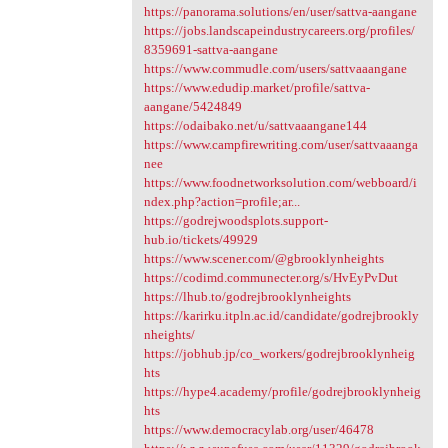
https://panorama.solutions/en/user/sattva-aangane
https://jobs.landscapeindustrycareers.org/profiles/
8359691-sattva-aangane
https://www.commudle.com/users/sattvaaangane
https://www.edudip.market/profile/sattva-
aangane/5424849
https://odaibako.net/u/sattvaaangane144
https://www.campfirewriting.com/user/sattvaaanga
nee
https://www.foodnetworksolution.com/webboard/i
ndex.php?action=profile;ar...
https://godrejwoodsplots.support-
hub.io/tickets/49929
https://www.scener.com/@gbrooklynheights
https://codimd.communecter.org/s/HvEyPvDut
https://lhub.to/godrejbrooklynheights
https://karirku.itpln.ac.id/candidate/godrejbrookly
nheights/
https://jobhub.jp/co_workers/godrejbrooklynheig
hts
https://hype4.academy/profile/godrejbrooklynheig
hts
https://www.democracylab.org/user/46478