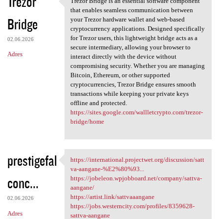
Trezor
Trezor Bridge is an essential software component
Trezor Bridge is an essential
o
that enables seamless communication between
Bridge
m
your Trezor hardware wallet and web-based
cryptocurrency applications. Designed specifically
e
for Trezor users, this lightweight bridge acts as a
02.06.2026
n
secure intermediary, allowing your browser to
Adres
interact directly with the device without
t
compromising security. Whether you are managing
a
Bitcoin, Ethereum, or other supported
cryptocurrencies, Trezor Bridge ensures smooth
r
transactions while keeping your private keys
z
offline and protected.
https://sites.google.com/wallletcrypto.com/trezor-
e
bridge/home
prestigefal
https://international.projectwet.org/discussion/satt
https://international
va-aangane-%E2%80%93...
conc...
https://jobeleon.wpjobboard.net/company/sattva-
aangane/
https://artist.link/sattvaaangane
02.06.2026
https://jobs.westerncity.com/profiles/8359628-
Adres
sattva-aangane