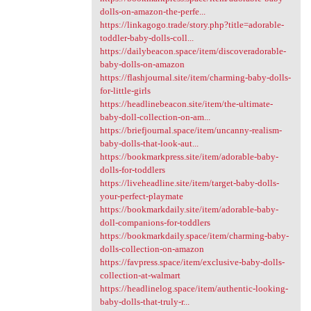
dolls-on-amazon-the-perfe...
https://linkagogo.trade/story.php?title=adorable-
toddler-baby-dolls-coll...
https://dailybeacon.space/item/discoveradorable-
baby-dolls-on-amazon
https://flashjournal.site/item/charming-baby-dolls-
for-little-girls
https://headlinebeacon.site/item/the-ultimate-
baby-doll-collection-on-am...
https://briefjournal.space/item/uncanny-realism-
baby-dolls-that-look-aut...
https://bookmarkpress.site/item/adorable-baby-
dolls-for-toddlers
https://liveheadline.site/item/target-baby-dolls-
your-perfect-playmate
https://bookmarkdaily.site/item/adorable-baby-
doll-companions-for-toddlers
https://bookmarkdaily.space/item/charming-baby-
dolls-collection-on-amazon
https://favpress.space/item/exclusive-baby-dolls-
collection-at-walmart
https://headlinelog.space/item/authentic-looking-
baby-dolls-that-truly-r...