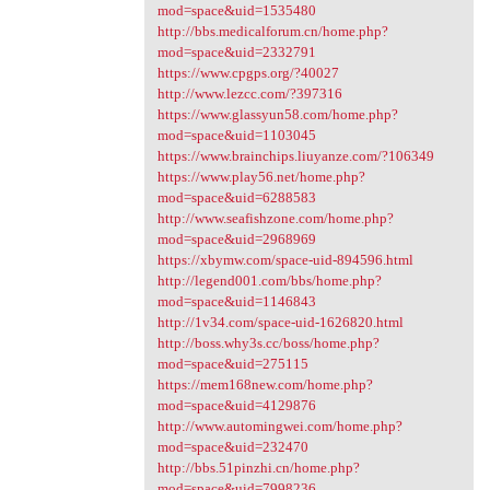
mod=space&uid=1535480
http://bbs.medicalforum.cn/home.php?
mod=space&uid=2332791
https://www.cpgps.org/?40027
http://www.lezcc.com/?397316
https://www.glassyun58.com/home.php?
mod=space&uid=1103045
https://www.brainchips.liuyanze.com/?106349
https://www.play56.net/home.php?
mod=space&uid=6288583
http://www.seafishzone.com/home.php?
mod=space&uid=2968969
https://xbymw.com/space-uid-894596.html
http://legend001.com/bbs/home.php?
mod=space&uid=1146843
http://1v34.com/space-uid-1626820.html
http://boss.why3s.cc/boss/home.php?
mod=space&uid=275115
https://mem168new.com/home.php?
mod=space&uid=4129876
http://www.automingwei.com/home.php?
mod=space&uid=232470
http://bbs.51pinzhi.cn/home.php?
mod=space&uid=7998236