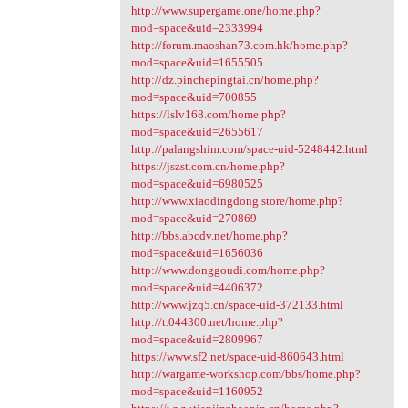
http://www.supergame.one/home.php?
mod=space&uid=2333994
http://forum.maoshan73.com.hk/home.php?
mod=space&uid=1655505
http://dz.pinchepingtai.cn/home.php?
mod=space&uid=700855
https://lslv168.com/home.php?
mod=space&uid=2655617
http://palangshim.com/space-uid-5248442.html
https://jszst.com.cn/home.php?
mod=space&uid=6980525
http://www.xiaodingdong.store/home.php?
mod=space&uid=270869
http://bbs.abcdv.net/home.php?
mod=space&uid=1656036
http://www.donggoudi.com/home.php?
mod=space&uid=4406372
http://www.jzq5.cn/space-uid-372133.html
http://t.044300.net/home.php?
mod=space&uid=2809967
https://www.sf2.net/space-uid-860643.html
http://wargame-workshop.com/bbs/home.php?
mod=space&uid=1160952