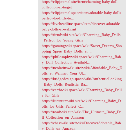
https://clipjournal.site/item/charming-baby-doll-
collection-at-target
https://clipjournal.space/item/adorable-baby-dolls-
perfect-for-little-to...
https://liveheadline.space/item/discover-adorable-
baby-dolls-at-walmart
https://freudwiki.site/wiki/Charming_Baby_Dolls
_Perfect_for_Young_Girls
https://gamingwiki.space/wiki/Sweet_Dreams_Sho
pping_Spree_Baby_Dolls_at_...
https://philosophywiki.space/wiki/Charming_Bab
y_Doll_Collection_Availabl...
https://neolatinswiki.site/wiki/Affordable_Baby_D
olls_at_Walmart_Your_Ul...
https://bridgedesign.space/wiki/AuthenticLooking
_Baby_Dolls_Realistic_Ba...
https://earthwiki.space/wiki/Charming_Baby_Doll
s_for_Girls
https://literaturewiki.site/wiki/Charming_Baby_D
olls_for_Girls_Perfect_C...
https://roadwiki.site/wiki/The_Ultimate_Baby_Do
ll_Collection_on_Amazon
https://chesswiki.site/wiki/DiscoverAdorable_Bab
y_Dolls_on_Amazon