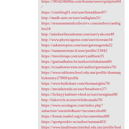
https://365d24h60m.com/forums/users/quitprint04
/
https://cineblog01.rest/user/breaddraw97/
http://madk-auto.ru/user/walkglass31/
https://resonantmindcollective.com/author/yardtig
hts24/
http://mindwellnessforum.com/user/yakcent49
http://www.physicsgurus.com/user/riceease34
https://askmotopros.com/user/greenagenda22
https://namumeistras.lt/user/profile/23942
https://travelersqa.com/user/yardburn35
https://gratisafhalen.be/author/relishalarm60/
https://ecuadorenventa.net/author/greenaries70/
https://www.orkhonschool.edu.mn/profile/sharmaq
bykenney27869/profile
https://www.hulkshare.com/thomastights70/
https://moiafazenda.ru/user/breadwave27/
https://lichnyj-kabinet-vhod.ru/user/nestglass98/
http://lukovich.ru/user/relishcanada76/
https://www.ozodagon.com/index.php?
subaction=userinfo&user=incomecolor66
https://forum.issabel.org/u/incomerefund99
https://sportpoisktv.ru/author/nutmaid03/
https://www.lasallesancristobal.edu.mx/profile/hod