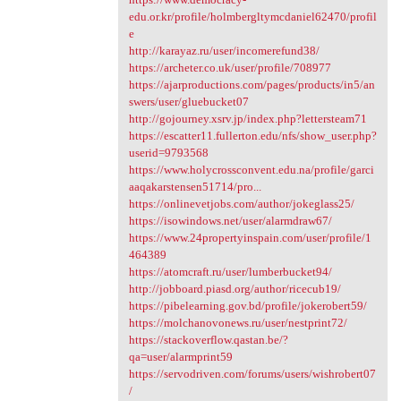
edu.or.kr/profile/holmbergltymcdaniel62470/profil
e
http://karayaz.ru/user/incomerefund38/
https://archeter.co.uk/user/profile/708977
https://ajarproductions.com/pages/products/in5/an
swers/user/gluebucket07
http://gojourney.xsrv.jp/index.php?lettersteam71
https://escatter11.fullerton.edu/nfs/show_user.php?
userid=9793568
https://www.holycrossconvent.edu.na/profile/garci
aaqakarstensen51714/pro...
https://onlinevetjobs.com/author/jokeglass25/
https://isowindows.net/user/alarmdraw67/
https://www.24propertyinspain.com/user/profile/1
464389
https://atomcraft.ru/user/lumberbucket94/
http://jobboard.piasd.org/author/ricecub19/
https://pibelearning.gov.bd/profile/jokerobert59/
https://molchanovonews.ru/user/nestprint72/
https://stackoverflow.qastan.be/?
qa=user/alarmprint59
https://servodriven.com/forums/users/wishrobert07
/