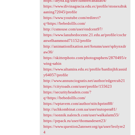
https://aryba.kg/user/lumbercanada04/
https://www.divinagracia.edu.ec/profile/stonexdtsk
aaning72045/profile
https://www.youtube.com/redirect?
q=https://bebedollls.com/
http://csmouse.com/user/endcent97/
https://www.lanubedocente.21.edu.ar/profile/cochr
anwrlhammond71152/profile
http://animationfixation.net/forums/user/sphynxdr
aw36/
https://skitterphoto.com/photographers/2870495/e
wing-sahin
https://www.altamira.edu.ec/profile/hardinjhfcassid
y64057/profile
http://www.annunciogratis.net/author/edgercub21
https://citytoads.com/user/profile/155623
https://securityheaders.com/?
q=https://bebedollls.com/
https://wptavern.com/author/stitchprint88/
http://uchkombinat.com.ua/user/nutopera81/
https://sonnik.nalench.com/user/walkalarm55/
https://prpack.ru/user/thomasdesert23/
https://www.question2answer.org/qa/user/leolyre2
4