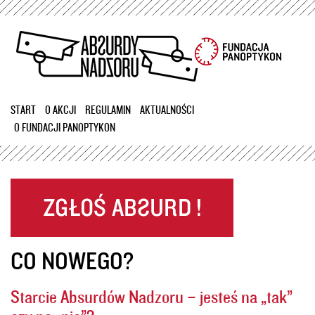
Przejdź
do
treści
START
O AKCJI
REGULAMIN
AKTUALNOŚCI
O FUNDACJI PANOPTYKON
CO NOWEGO?
Starcie Absurdów Nadzoru – jesteś na „tak”