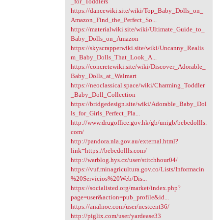
_for_Toddlers
https://dancewiki.site/wiki/Top_Baby_Dolls_on_
Amazon_Find_the_Perfect_So...
https://materialwiki.site/wiki/Ultimate_Guide_to_
Baby_Dolls_on_Amazon
https://skyscrapperwiki.site/wiki/Uncanny_Realis
m_Baby_Dolls_That_Look_A...
https://concretewiki.site/wiki/Discover_Adorable_
Baby_Dolls_at_Walmart
https://neoclassical.space/wiki/Charming_Toddler
_Baby_Doll_Collection
https://bridgedesign.site/wiki/Adorable_Baby_Dol
ls_for_Girls_Perfect_Pla...
http://www.drugoffice.gov.hk/gb/unigb/bebedollls.
com/
http://pandora.nla.gov.au/external.html?
link=https://bebedollls.com/
http://warblog.hys.cz/user/stitchhour04/
https://vuf.minagricultura.gov.co/Lists/Informacin
%20Servicios%20Web/Dis...
https://socialisted.org/market/index.php?
page=user&action=pub_profile&id...
https://analnoe.com/user/nestcent36/
http://piglix.com/user/yardease33