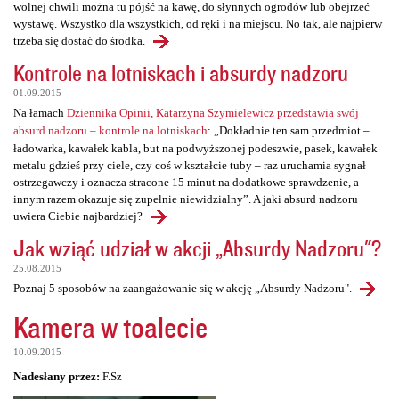
wolnej chwili można tu pójść na kawę, do słynnych ogrodów lub obejrzeć
wystawę. Wszystko dla wszystkich, od ręki i na miejscu. No tak, ale najpierw
trzeba się dostać do środka.
Kontrole na lotniskach i absurdy nadzoru
01.09.2015
Na łamach
Dziennika Opinii, Katarzyna Szymielewicz przedstawia swój
absurd nadzoru – kontrole na lotniskach
: „Dokładnie ten sam przedmiot –
ładowarka, kawałek kabla, but na podwyższonej podeszwie, pasek, kawałek
metalu gdzieś przy ciele, czy coś w kształcie tuby – raz uruchamia sygnał
ostrzegawczy i oznacza stracone 15 minut na dodatkowe sprawdzenie, a
innym razem okazuje się zupełnie niewidzialny”. A jaki absurd nadzoru
uwiera Ciebie najbardziej?
Jak wziąć udział w akcji „Absurdy Nadzoru"?
25.08.2015
Poznaj 5 sposobów na zaangażowanie się w akcję „Absurdy Nadzoru".
Kamera w toalecie
10.09.2015
Nadesłany przez:
F.Sz