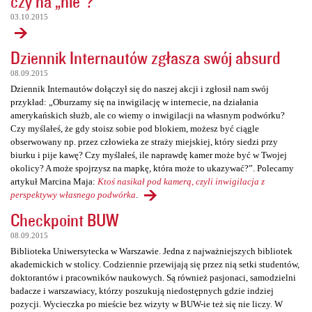
czy na „nie”?
03.10.2015
Dziennik Internautów zgłasza swój absurd
08.09.2015
Dziennik Internautów dołączył się do naszej akcji i zgłosił nam swój
przykład: „Oburzamy się na inwigilację w internecie, na działania
amerykańskich służb, ale co wiemy o inwigilacji na własnym podwórku?
Czy myślałeś, że gdy stoisz sobie pod blokiem, możesz być ciągle
obserwowany np. przez człowieka ze straży miejskiej, który siedzi przy
biurku i pije kawę? Czy myślałeś, ile naprawdę kamer może być w Twojej
okolicy? A może spojrzysz na mapkę, która może to ukazywać?”. Polecamy
artykuł Marcina Maja:
Ktoś nasikał pod kamerą, czyli inwigilacja z
perspektywy własnego podwórka
.
Checkpoint BUW
08.09.2015
Biblioteka Uniwersytecka w Warszawie. Jedna z najważniejszych bibliotek
akademickich w stolicy. Codziennie przewijają się przez nią setki studentów,
doktorantów i pracowników naukowych. Są również pasjonaci, samodzielni
badacze i warszawiacy, którzy poszukują niedostępnych gdzie indziej
pozycji. Wycieczka po mieście bez wizyty w BUW-ie też się nie liczy. W