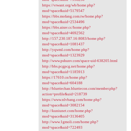
https://vrwant.org/wb/home.php?
mod=space&uid=5179547
https://bbs.mofang.com.tw/home.php?
mod=space&uid=2534496
https://bbs.airav.cc/home.php?
mod=space&uid=4692562
http://157.230.187.16:8083/home.php?
mod=space&uid=1081437
http://yqwml.com/home.php?
mod=space&uid=1323929
http://www.pshunv.com/space-uid-638205.html
http://bbs.pcgpcg.net/home.php?
mod=space&uid=1185913
https://17610.cn/home.php?
mod=space&uid=604188
http://blurriechan.blurriecon.com/member.php?
action=profile&uid=218739
https://www.nlvbang.com/home.php?
mod=space&uid=3082154
http://kuniunet.com/home.php?
mod=space&uid=3136405
http://www.1gmoli.com/home.php?
mod=space&uid=722493