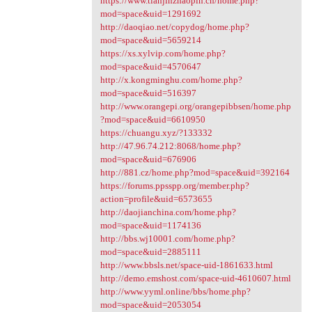
https://www.tianjinzhaopin.cn/home.php?
mod=space&uid=1291692
http://daoqiao.net/copydog/home.php?
mod=space&uid=5659214
https://xs.xylvip.com/home.php?
mod=space&uid=4570647
http://x.kongminghu.com/home.php?
mod=space&uid=516397
http://www.orangepi.org/orangepibbsen/home.php
?mod=space&uid=6610950
https://chuangu.xyz/?133332
http://47.96.74.212:8068/home.php?
mod=space&uid=676906
http://881.cz/home.php?mod=space&uid=392164
https://forums.ppsspp.org/member.php?
action=profile&uid=6573655
http://daojianchina.com/home.php?
mod=space&uid=1174136
http://bbs.wj10001.com/home.php?
mod=space&uid=2885111
http://www.bbsls.net/space-uid-1861633.html
http://demo.emshost.com/space-uid-4610607.html
http://www.yyml.online/bbs/home.php?
mod=space&uid=2053054