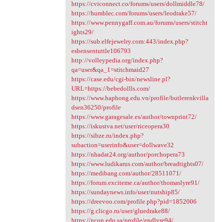
https://cviconnect.co/forums/users/dollmiddle78/
https://humblec.com/forums/users/leodrake57/
https://www.pennygaff.com.au/forums/users/stitcht
ights29/
https://sub.elfejewelry.com:443/index.php?
esbensentuttle106793
http://volleypedia.org/index.php?
qa=user&qa_1=stitchmaid27
https://case.edu/cgi-bin/newsline.pl?
URL=https://bebedollls.com/
https://www.haphong.edu.vn/profile/butlerenkvilla
dsen36250/profile
https://www.garagesale.es/author/townprint72/
https://iskustva.net/user/riceopera30
https://sibze.ru/index.php?
subaction=userinfo&user=dollwave32
https://nhadat24.org/author/porchopera73
https://www.ludikarus.com/author/breadtights07/
https://medibang.com/author/28511071/
https://forum.exciteme.ca/author/thomaslyre91/
https://sundaynews.info/user/nutship85/
https://dreevoo.com/profile.php?pid=1852006
https://g.clicgo.ru/user/gluedrake88/
https://ncon.edu.sa/profile/endlyre94/