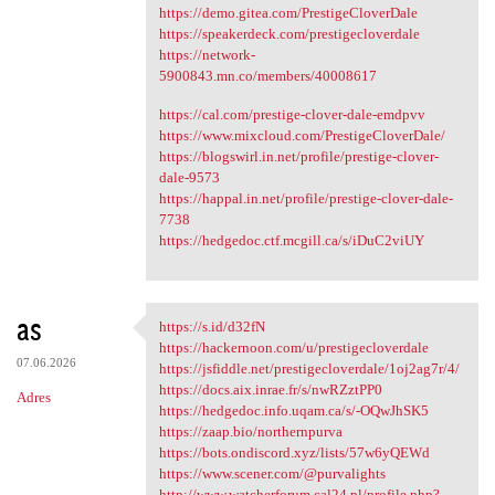
https://demo.gitea.com/PrestigeCloverDale
https://speakerdeck.com/prestigecloverdale
https://network-
5900843.mn.co/members/40008617
https://cal.com/prestige-clover-dale-emdpvv
https://www.mixcloud.com/PrestigeCloverDale/
https://blogswirl.in.net/profile/prestige-clover-
dale-9573
https://happal.in.net/profile/prestige-clover-dale-
7738
https://hedgedoc.ctf.mcgill.ca/s/iDuC2viUY
as
https://s.id/d32fN
https://s.id/d32fN
https://hackernoon.com/u/prestigecloverdale
07.06.2026
https://jsfiddle.net/prestigecloverdale/1oj2ag7r/4/
https://docs.aix.inrae.fr/s/nwRZztPP0
Adres
https://hedgedoc.info.uqam.ca/s/-OQwJhSK5
https://zaap.bio/northernpurva
https://bots.ondiscord.xyz/lists/57w6yQEWd
https://www.scener.com/@purvalights
http://www.watcherforum.cal24.pl/profile.php?