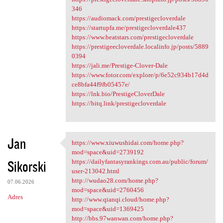
346
https://audiomack.com/prestigecloverdale
https://startupfa.me/prestigecloverdale437
https://www.beatstars.com/prestigecloverdale
https://prestigeecloverdale.localinfo.jp/posts/5889
0394
https://jali.me/Prestige-Clover-Dale
https://www.fotor.com/explore/p/6e52c934b17d4d
ce8bfa44f9fb05457e/
https://lnk.bio/PrestigeCloverDale
https://bitq.link/prestigecloverdale
Jan
https://www.xiuwushidai.com/home.php?
https://www.xiuwushidai.com
mod=space&uid=2739192
Sikorski
https://dailyfantasyrankings.com.au/public/forum/
user-213042.html
http://wudao28.com/home.php?
07.06.2026
mod=space&uid=2760456
Adres
http://www.qianqi.cloud/home.php?
mod=space&uid=1369425
http://bbs.97wanwan.com/home.php?