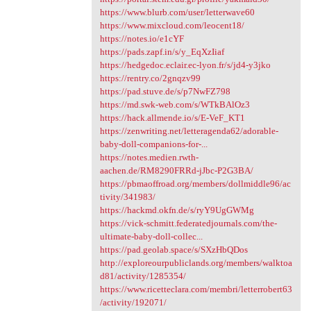
https://www.blurb.com/user/letterwave60
https://www.mixcloud.com/leocent18/
https://notes.io/e1cYF
https://pads.zapf.in/s/y_EqXzIiaf
https://hedgedoc.eclair.ec-lyon.fr/s/jd4-y3jko
https://rentry.co/2gnqzv99
https://pad.stuve.de/s/p7NwFZ798
https://md.swk-web.com/s/WTkBAlOz3
https://hack.allmende.io/s/E-VeF_KT1
https://zenwriting.net/letteragenda62/adorable-
baby-doll-companions-for-...
https://notes.medien.rwth-
aachen.de/RM8290FRRd-jJbc-P2G3BA/
https://pbmaoffroad.org/members/dollmiddle96/ac
tivity/341983/
https://hackmd.okfn.de/s/ryY9UgGWMg
https://vick-schmitt.federatedjournals.com/the-
ultimate-baby-doll-collec...
https://pad.geolab.space/s/SXzHbQDos
http://exploreourpubliclands.org/members/walktoa
d81/activity/1285354/
https://www.ricetteclara.com/membri/letterrobert63
/activity/192071/