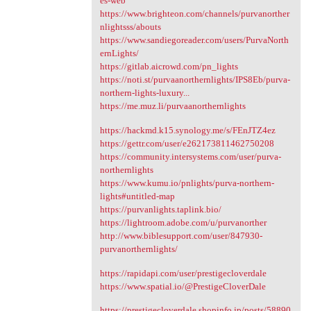
es-web
https://www.brighteon.com/channels/purvanorther
nlightsss/abouts
https://www.sandiegoreader.com/users/PurvaNorth
ernLights/
https://gitlab.aicrowd.com/pn_lights
https://noti.st/purvaanorthernlights/IPS8Eb/purva-
northern-lights-luxury...
https://me.muz.li/purvaanorthernlights
https://hackmd.k15.synology.me/s/FEnJTZ4ez
https://gettr.com/user/e262173811462750208
https://community.intersystems.com/user/purva-
northernlights
https://www.kumu.io/pnlights/purva-northern-
lights#untitled-map
https://purvanlights.taplink.bio/
https://lightroom.adobe.com/u/purvanorther
http://www.biblesupport.com/user/847930-
purvanorthernlights/
https://rapidapi.com/user/prestigecloverdale
https://www.spatial.io/@PrestigeCloverDale
https://prestigecloverdale.shopinfo.jp/posts/58890