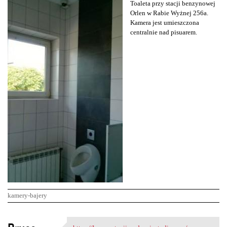
Toaleta przy stacji benzynowej
Orlen w Rabie Wyżnej 256a.
Kamera jest umieszczona
centralnie nad pisuarem.
kamery-bajery
K