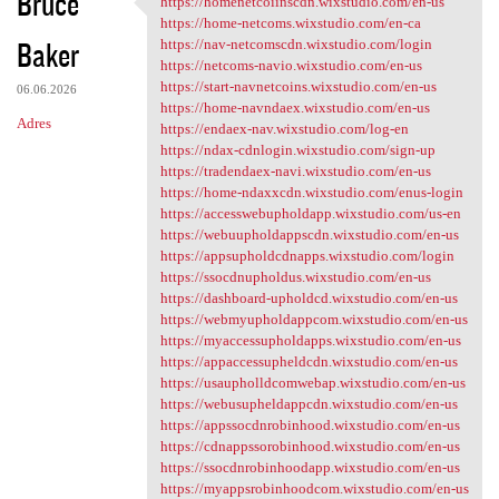
Bruce
https://homenetcoiinscdn.wixstudio.com/en-us
https://homenetcoiinscdn
o
https://home-netcoms.wixstudio.com/en-ca
Baker
m
https://nav-netcomscdn.wixstudio.com/login
https://netcoms-navio.wixstudio.com/en-us
e
https://start-navnetcoins.wixstudio.com/en-us
06.06.2026
n
https://home-navndaex.wixstudio.com/en-us
Adres
https://endaex-nav.wixstudio.com/log-en
t
https://ndax-cdnlogin.wixstudio.com/sign-up
a
https://tradendaex-navi.wixstudio.com/en-us
https://home-ndaxxcdn.wixstudio.com/enus-login
r
https://accesswebupholdapp.wixstudio.com/us-en
z
https://webuupholdappscdn.wixstudio.com/en-us
https://appsupholdcdnapps.wixstudio.com/login
e
https://ssocdnupholdus.wixstudio.com/en-us
https://dashboard-upholdcd.wixstudio.com/en-us
https://webmyupholdappcom.wixstudio.com/en-us
https://myaccessupholdapps.wixstudio.com/en-us
https://appaccessupheldcdn.wixstudio.com/en-us
https://usaupholldcomwebap.wixstudio.com/en-us
https://webusupheldappcdn.wixstudio.com/en-us
https://appssocdnrobinhood.wixstudio.com/en-us
https://cdnappssorobinhood.wixstudio.com/en-us
https://ssocdnrobinhoodapp.wixstudio.com/en-us
https://myappsrobinhoodcom.wixstudio.com/en-us