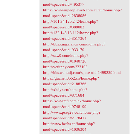
mod=space&uid=495377
https://www.aupeopleweb.com.au/au/home.php?
mod=space&uid=2838086
http://101.34.125.242/home.php?
mod=space&uid=389003
http://132.148.13.112/home.php?
mod=space&uid=3517364
http://bbs.xingxiancn.com/home.php?
mod=space&uid=933170
http://szw0.com/home.php?
mod=space&uid=1040726
http://vcfunny.com/?23103
http://bbs.wuhudj.com/space-uid-1499239.html
https://guzhen0552.cn/home.php?
mod=space&uid=2188366
http://xhdyz.cn/home.php?
mod=space&uid=871684
https://www.rcfl.com.hk/home.php?
mod=space&uid=9748199
http://www.pcsq28.com/home.php?
mod=space&uid=2178417
http://www.bzsbs.cn/home.php?
mod=space&uid=1036304