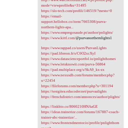
mode=viewprofile&u=31495
https://slo-tech.com/profili/146519/?mesto=0
https://email-
support.hellobox.co/item/7665308/purva-
northern-lights-apa...
https://www.empregosaude.pt/author/pnlights/
https://www.kittl.com/
@purvanorthernlights1
https://www.rappad.co/users/PurvanLights
https://pad.libreon.fr/s/C6O2xcXyI
https://www.datascienceportfol.io/pnlighthomes
https://www.letsknowit.com/purva-56864
https://pad.multiplace.org/s/SkA9_kx-zx
https://www.nexusdb.com/forums/member.php?
u=22454
https://fileforums.com/member.php?u=301194
https://testgitea.educoder.net/purvaalights
https://frenchdistrict.com/annonces/author/plights/
https://linkbio.co/8060210HNAaGE
https://ideas.trainerize.com/forums/167887-coach-
trainer-abc-trainerize/...
https://www.frontendmentor.io/profile/pnlighthom