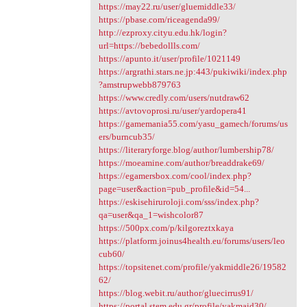
https://may22.ru/user/gluemiddle33/
https://pbase.com/riceagenda99/
http://ezproxy.cityu.edu.hk/login?
url=https://bebedollls.com/
https://apunto.it/user/profile/1021149
https://argrathi.stars.ne.jp:443/pukiwiki/index.php
?amstrupwebb879763
https://www.credly.com/users/nutdraw62
https://avtovoprosi.ru/user/yardopera41
https://gamemania55.com/yasu_gamech/forums/us
ers/burncub35/
https://literaryforge.blog/author/lumbership78/
https://moeamine.com/author/breaddrake69/
https://egamersbox.com/cool/index.php?
page=user&action=pub_profile&id=54...
https://eskisehiruroloji.com/sss/index.php?
qa=user&qa_1=wishcolor87
https://500px.com/p/kilgoreztxkaya
https://platform.joinus4health.eu/forums/users/leo
cub60/
https://topsitenet.com/profile/yakmiddle26/19582
62/
https://blog.webit.ru/author/gluecirrus91/
https://portal.stem.edu.gr/profile/yakmaid30/