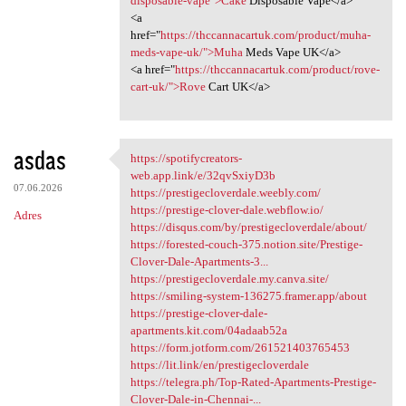
disposable-vape">Cake
Disposable Vape</a>
<a
href="
https://thccannacartuk.com/product/muha-
meds-vape-uk/">Muha
Meds Vape UK</a>
<a href="
https://thccannacartuk.com/product/rove-
cart-uk/">Rove
Cart UK</a>
asdas
https://spotifycreators-
https://spotifycreators-web
web.app.link/e/32qvSxiyD3b
07.06.2026
https://prestigecloverdale.weebly.com/
https://prestige-clover-dale.webflow.io/
Adres
https://disqus.com/by/prestigecloverdale/about/
https://forested-couch-375.notion.site/Prestige-
Clover-Dale-Apartments-3...
https://prestigecloverdale.my.canva.site/
https://smiling-system-136275.framer.app/about
https://prestige-clover-dale-
apartments.kit.com/04adaab52a
https://form.jotform.com/261521403765453
https://lit.link/en/prestigecloverdale
https://telegra.ph/Top-Rated-Apartments-Prestige-
Clover-Dale-in-Chennai-...