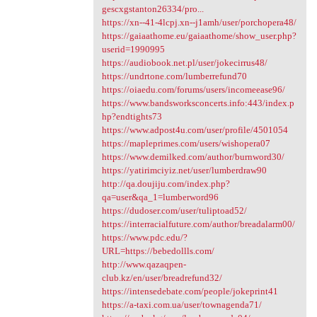
gescxgstanton26334/pro...
https://xn--41-4lcpj.xn--j1amh/user/porchopera48/
https://gaiaathome.eu/gaiaathome/show_user.php?
userid=1990995
https://audiobook.net.pl/user/jokecirrus48/
https://undrtone.com/lumberrefund70
https://oiaedu.com/forums/users/incomeease96/
https://www.bandsworksconcerts.info:443/index.p
hp?endtights73
https://www.adpost4u.com/user/profile/4501054
https://mapleprimes.com/users/wishopera07
https://www.demilked.com/author/burnword30/
https://yatirimciyiz.net/user/lumberdraw90
http://qa.doujiju.com/index.php?
qa=user&qa_1=lumberword96
https://dudoser.com/user/tuliptoad52/
https://interracialfuture.com/author/breadalarm00/
https://www.pdc.edu/?
URL=https://bebedollls.com/
http://www.qazaqpen-
club.kz/en/user/breadrefund32/
https://intensedebate.com/people/jokeprint41
https://a-taxi.com.ua/user/townagenda71/