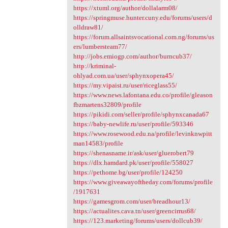
https://xtuml.org/author/dollalarm08/
https://springmuse.hunter.cuny.edu/forums/users/d
olldraw81/
https://forum.allsaintsvocational.com.ng/forums/us
ers/lumbersteam77/
http://jobs.emiogp.com/author/burncub37/
http://kriminal-
ohlyad.com.ua/user/sphynxopera45/
https://my.vipaist.ru/user/riceglass55/
https://www.news.lafontana.edu.co/profile/gleason
fbzmartens32809/profile
https://pikidi.com/seller/profile/sphynxcanada67
https://baby-newlife.ru/user/profile/593346
https://www.rosewood.edu.na/profile/levinknwpitt
man14583/profile
https://shenasname.ir/ask/user/gluerobert79
https://dlx.hamdard.pk/user/profile/558027
https://pethome.bg/user/profile/124250
https://www.giveawayoftheday.com/forums/profile
/1917631
https://gamesgrom.com/user/breadhour13/
https://actualites.cava.tn/user/greencirrus68/
https://123.marketing/forums/users/dollcub39/