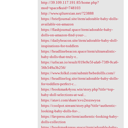
http://39.109.117.191:85/home.php?
mod=space&uid=748103
http://www.qilurexian.net/?23888
https://briefjournal.site/item/adorable-baby-dolls-
available-on-amazon
https://flashjournal.space/item/adorable-baby-
dolls-on-amazon-find-your-...
https://dailybeacon.site/item/adorable-baby-doll-
inspirations-for-toddlers
https://headlinebeacon.space/item/ultrarealistic-
baby-dolls-that-truly-r...
https://urlscan.io/result/019e9e5f-afa6-73f9-9ca6-
56b549a3b256/
https://www.folkd.com/submit/bebedollls.com//
https://headlinelog.site/item/adorable-baby-dolls-
for-toddlers-perfect-c...
https://bookmark4you.win/story.php?title=top-
baby-doll-selections-at-wal...
https://atavi.com/share/xvo2rozswyoa
https://coolpot.stream/story.php?title=authentic-
looking-baby-dolls-for-...
https://favpress.site/item/authentic-looking-baby-
dolls-collection
https://bookmarkpress.space/item/adorable-baby-