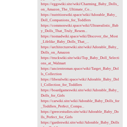
https://eggswiki.site/wiki/Charming_Baby_Dolls_
on_Amazon_The_Ultimate_Co...
https://nutritionwiki.space/wiki/Adorable_Baby_
Doll_Companions_for_Toddlers
https://commonwiki.space/wiki/Ultrarealistic_Bab
y_Dolls_That_Truly_Resem...
https://nomadwiki.space/wiki/Discover_the_Most
_Lifelike_Baby_Dolls_That_...
https://architecturewiki.site/wiki/Adorable_Baby_
Dolls_on_Amazon
https://truckwiki.site/wiki/Top_Baby_Doll_Selecti
ons_at_Walmart
https://ancientroman.space/wiki/Target_Baby_Dol
ls_Collection
https://liberalwiki.space/wiki/Adorable_Baby_Dol
l_Collection_for_Toddlers
https://boardgameswiki.site/wiki/Adorable_Baby_
Dolls_for_Girls
https://carwiki.site/wiki/Adorable_Baby_Dolls_for
_Toddlers_Perfect_Compa...
https://greecestudies.site/wiki/Adorable_Baby_Do
lls_Perfect_for_Girls
https://gardenwiki.site/wiki/Adorable_Baby_Dolls