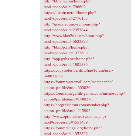
http://ktmoli.com/home.php?
mod=space&uid=796607
https://uichin.net/ui/home.php?
mod=space&uid=2776155
http://qiaoxiaojun.vip/home.php?
mod=space&uid=2353844
http://www.hker2uk.com/home.php?
mod=space&uid=5623829
http://bbs.8p.cn/home.php?
mod=space&uid=1377603
http://app.gxbs.net/home.php?
mod=space&uid=1905880
https://copynotes.be/shift4me/forum/user-
64883.html
https://forum.vgatemall.com/member.php?
action=profile&uid=555026
https://forums.megalith-games.com/member.php?
action=profile&uid=1489378
https://hotgirlsforum.com/member.php?
action=profile&uid=215902
http://www.optionshare.tw/home.php?
mod=space&uid=4551469
https://forum.xingsi.org/home.php?
mod=space&uid=1352328