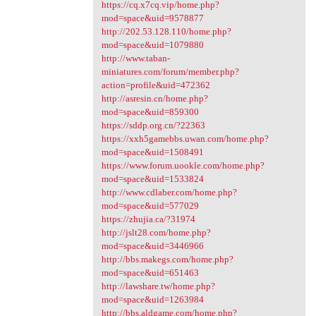
https://cq.x7cq.vip/home.php?
mod=space&uid=9578877
http://202.53.128.110/home.php?
mod=space&uid=1079880
http://www.taban-
miniatures.com/forum/member.php?
action=profile&uid=472362
http://asresin.cn/home.php?
mod=space&uid=859300
https://sddp.org.cn/?22363
https://xxh5gamebbs.uwan.com/home.php?
mod=space&uid=1508491
https://www.forum.uookle.com/home.php?
mod=space&uid=1533824
http://www.cdlaber.com/home.php?
mod=space&uid=577029
https://zhujia.ca/?31974
http://jslt28.com/home.php?
mod=space&uid=3446966
http://bbs.makegs.com/home.php?
mod=space&uid=651463
http://lawshare.tw/home.php?
mod=space&uid=1263984
http://bbs.aldgame.com/home.php?