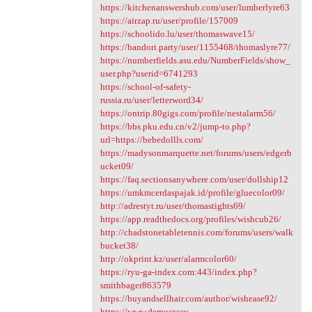
https://kitchenanswershub.com/user/lumberlyre63
https://airzap.ru/user/profile/157009
https://schoolido.lu/user/thomaswave15/
https://bandori.party/user/1155468/thomaslyre77/
https://numberfields.asu.edu/NumberFields/show_
user.php?userid=6741293
https://school-of-safety-
russia.ru/user/letterword34/
https://ontrip.80gigs.com/profile/nestalarm56/
https://bbs.pku.edu.cn/v2/jump-to.php?
url=https://bebedollls.com/
https://madysonmarquette.net/forums/users/edgerb
ucket09/
https://faq.sectionsanywhere.com/user/dollship12
https://umkmcerdaspajak.id/profile/gluecolor09/
http://adrestyt.ru/user/thomastights69/
https://app.readthedocs.org/profiles/wishcub26/
http://chadstonetabletennis.com/forums/users/walk
bucket38/
http://okprint.kz/user/alarmcolor60/
https://ryu-ga-index.com:443/index.php?
smithbager863579
https://buyandsellhair.com/author/wishease92/
https://www.democracy-