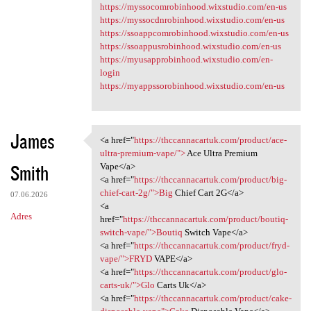
https://myssocomrobinhood.wixstudio.com/en-us
https://myssocdnrobinhood.wixstudio.com/en-us
https://ssoappcomrobinhood.wixstudio.com/en-us
https://ssoappusrobinhood.wixstudio.com/en-us
https://myusapprobinhood.wixstudio.com/en-
login
https://myappssorobinhood.wixstudio.com/en-us
James
<a href="
https://thccannacartuk.com/product/ace-
<a href="https:/
ultra-premium-vape/">
Ace Ultra Premium
Smith
Vape</a>
<a href="
https://thccannacartuk.com/product/big-
chief-cart-2g/">Big
Chief Cart 2G</a>
07.06.2026
<a
Adres
href="
https://thccannacartuk.com/product/boutiq-
switch-vape/">Boutiq
Switch Vape</a>
<a href="
https://thccannacartuk.com/product/fryd-
vape/">FRYD
VAPE</a>
<a href="
https://thccannacartuk.com/product/glo-
carts-uk/">Glo
Carts Uk</a>
<a href="
https://thccannacartuk.com/product/cake-