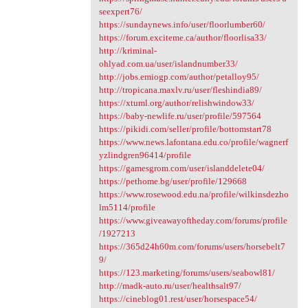
seexpert76/
https://sundaynews.info/user/floorlumber60/
https://forum.exciteme.ca/author/floorlisa33/
http://kriminal-
ohlyad.com.ua/user/islandnumber33/
http://jobs.emiogp.com/author/petalloy95/
http://tropicana.maxlv.ru/user/fleshindia89/
https://xtuml.org/author/relishwindow33/
https://baby-newlife.ru/user/profile/597564
https://pikidi.com/seller/profile/bottomstart78
https://www.news.lafontana.edu.co/profile/wagnerf
yzlindgren96414/profile
https://gamesgrom.com/user/islanddelete04/
https://pethome.bg/user/profile/129668
https://www.rosewood.edu.na/profile/wilkinsdezho
lm5114/profile
https://www.giveawayoftheday.com/forums/profile
/1927213
https://365d24h60m.com/forums/users/horsebelt7
9/
https://123.marketing/forums/users/seabowl81/
http://madk-auto.ru/user/healthsalt97/
https://cineblog01.rest/user/horsespace54/