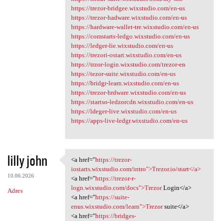
https://trezor-bridgee.wixstudio.com/en-us
https://trezor-hadware.wixstudio.com/en-us
https://hardware-wallet-tre.wixstudio.com/en-us
https://comstarts-ledgo.wixstudio.com/en-us
https://ledger-lie.wixstudio.com/en-us
https://trezori-ostart.wixstudio.com/en-us
https://trzor-login.wixstudio.com/trezor-en
https://tezor-suite.wixstudio.com/en-us
https://bridgr-learn.wixstudio.com/en-us
https://trezor-hrdware.wixstudio.com/en-us
https://startso-ledzorcdn.wixstudio.com/en-us
https://ldeger-live.wixstudio.com/en-us
https://apps-live-ledgr.wixstudio.com/en-us
lilly john
<a href="
https://trezor-
<a href="https://trezor
iostarts.wixstudio.com/intro">Trezor.io/start</a>
10.06.2026
<a href="
https://trezor-r-
logn.wixstudio.com/docs">Trezor
Login</a>
Adres
<a href="
https://suite-
enus.wixstudio.com/learn">Trezor
suite</a>
<a href="
https://bridges-