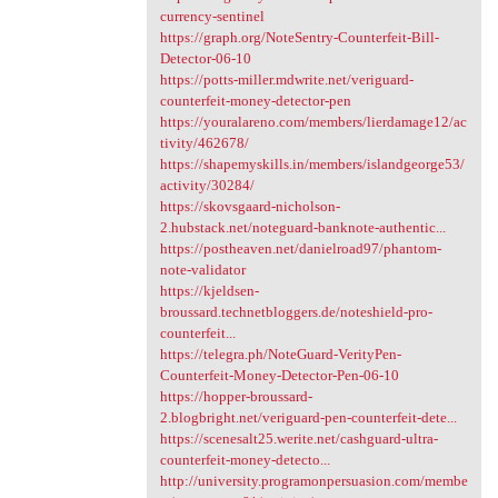
currency-sentinel
https://graph.org/NoteSentry-Counterfeit-Bill-
Detector-06-10
https://potts-miller.mdwrite.net/veriguard-
counterfeit-money-detector-pen
https://youralareno.com/members/lierdamage12/ac
tivity/462678/
https://shapemyskills.in/members/islandgeorge53/
activity/30284/
https://skovsgaard-nicholson-
2.hubstack.net/noteguard-banknote-authentic...
https://postheaven.net/danielroad97/phantom-
note-validator
https://kjeldsen-
broussard.technetbloggers.de/noteshield-pro-
counterfeit...
https://telegra.ph/NoteGuard-VerityPen-
Counterfeit-Money-Detector-Pen-06-10
https://hopper-broussard-
2.blogbright.net/veriguard-pen-counterfeit-dete...
https://scenesalt25.werite.net/cashguard-ultra-
counterfeit-money-detecto...
http://university.programonpersuasion.com/membe