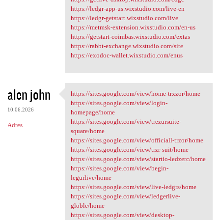
https://ledgr-app-us.wixstudio.com/live-en
https://ledgr-getstart.wixstudio.com/live
https://metmsk-extension.wixstudio.com/en-us
https://getstart-coimbas.wixstudio.com/extas
https://rabbt-exchange.wixstudio.com/site
https://exodoc-wallet.wixstudio.com/enus
alen john
https://sites.google.com/view/home-trxzor/home
https://sites.google.com/view
https://sites.google.com/view/login-
10.06.2026
homepage/home
https://sites.google.com/view/trezursuite-
Adres
square/home
https://sites.google.com/view/officiall-trzor/home
https://sites.google.com/view/trzr-suit/home
https://sites.google.com/view/startio-ledzerc/home
https://sites.google.com/view/begin-
legurlive/home
https://sites.google.com/view/live-ledgrs/home
https://sites.google.com/view/ledgerlive-
globle/home
https://sites.google.com/view/desktop-