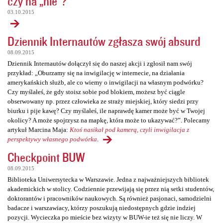
czy na „nie”?
03.10.2015
Dziennik Internautów zgłasza swój absurd
08.09.2015
Dziennik Internautów dołączył się do naszej akcji i zgłosił nam swój
przykład: „Oburzamy się na inwigilację w internecie, na działania
amerykańskich służb, ale co wiemy o inwigilacji na własnym podwórku?
Czy myślałeś, że gdy stoisz sobie pod blokiem, możesz być ciągle
obserwowany np. przez człowieka ze straży miejskiej, który siedzi przy
biurku i pije kawę? Czy myślałeś, ile naprawdę kamer może być w Twojej
okolicy? A może spojrzysz na mapkę, która może to ukazywać?”. Polecamy
artykuł Marcina Maja:
Ktoś nasikał pod kamerą, czyli inwigilacja z
perspektywy własnego podwórka
.
Checkpoint BUW
08.09.2015
Biblioteka Uniwersytecka w Warszawie. Jedna z najważniejszych bibliotek
akademickich w stolicy. Codziennie przewijają się przez nią setki studentów,
doktorantów i pracowników naukowych. Są również pasjonaci, samodzielni
badacze i warszawiacy, którzy poszukują niedostępnych gdzie indziej
pozycji. Wycieczka po mieście bez wizyty w BUW-ie też się nie liczy. W