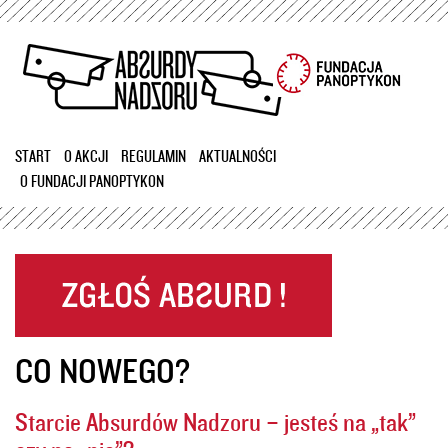
Przejdź
do
treści
START
O AKCJI
REGULAMIN
AKTUALNOŚCI
O FUNDACJI PANOPTYKON
CO NOWEGO?
Starcie Absurdów Nadzoru – jesteś na „tak”