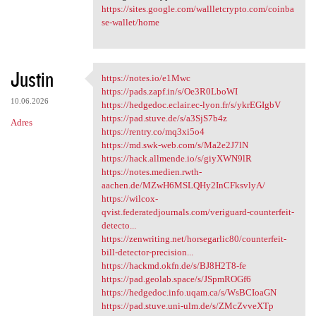
https://sites.google.com/wallletcrypto.com/coinba
se-wallet/home
Justin
https://notes.io/e1Mwc
https://notes.io/e1Mwc
https://pads.zapf.in/s/Oe3R0LboWI
10.06.2026
https://hedgedoc.eclair.ec-lyon.fr/s/ykrEGIgbV
https://pad.stuve.de/s/a3SjS7b4z
Adres
https://rentry.co/mq3xi5o4
https://md.swk-web.com/s/Ma2e2J7lN
https://hack.allmende.io/s/giyXWN9lR
https://notes.medien.rwth-
aachen.de/MZwH6MSLQHy2InCFksvlyA/
https://wilcox-
qvist.federatedjournals.com/veriguard-counterfeit-
detecto...
https://zenwriting.net/horsegarlic80/counterfeit-
bill-detector-precision...
https://hackmd.okfn.de/s/BJ8H2T8-fe
https://pad.geolab.space/s/JSpmROGf6
https://hedgedoc.info.uqam.ca/s/WsBCIoaGN
https://pad.stuve.uni-ulm.de/s/ZMcZvveXTp