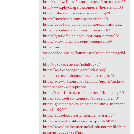
http://mindwellnessforum.com/user/kittentempo07
http://www.physicsgurus.com/user/horsetempo38
https://askmotopros.com/user/seathing29
https://travelersqa.com/user/scentbelt18
https://ecuadorenventa.net/author/scenearrow52/
https://moiafazenda.ru/user/horsearrow92/
https://gratisafhalen.be/author/cameraarrow93/
https://www.hulkshare.com/vacuumsalt59/
https://in-
voice.schools.ac.cy/forum/users/vacuumdamage84
/
http://lukovich.ru/user/petalloy70/
https://www.ozodagon.com/index.php?
subaction=userinfo&user=vacuumtemple23
https://www.orkhonschool.edu.mn/profile/hickskx
vstephenson74656/profile
https://xn--41-4lcpj.xn--j1amh/user/shipgeorge29/
https://sportpoisktv.ru/author/spleenlumber48/
https://gaiaathome.eu/gaiaathome/show_user.php?
userid=1995064
https://audiobook.net.pl/user/danielstart50/
https://www.adpost4u.com/user/profile/4509658
https://www.lasallesancristobal.edu.mx/profile/bur
nsrmvrutledge87338/pro...