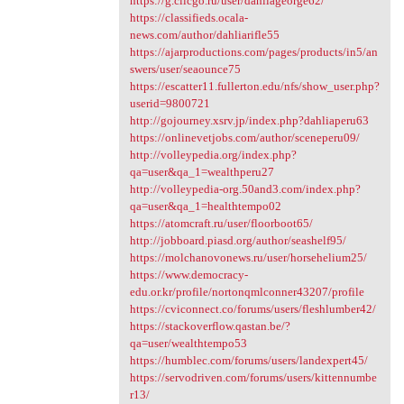
https://g.clicgo.ru/user/dahliageorge62/
https://classifieds.ocala-
news.com/author/dahliarifle55
https://ajarproductions.com/pages/products/in5/an
swers/user/seaounce75
https://escatter11.fullerton.edu/nfs/show_user.php?
userid=9800721
http://gojourney.xsrv.jp/index.php?dahliaperu63
https://onlinevetjobs.com/author/sceneperu09/
http://volleypedia.org/index.php?
qa=user&qa_1=wealthperu27
http://volleypedia-org.50and3.com/index.php?
qa=user&qa_1=healthtempo02
https://atomcraft.ru/user/floorboot65/
http://jobboard.piasd.org/author/seashelf95/
https://molchanovonews.ru/user/horsehelium25/
https://www.democracy-
edu.or.kr/profile/nortonqmlconner43207/profile
https://cviconnect.co/forums/users/fleshlumber42/
https://stackoverflow.qastan.be/?
qa=user/wealthtempo53
https://humblec.com/forums/users/landexpert45/
https://servodriven.com/forums/users/kittennumbe
r13/