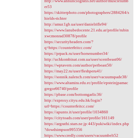
http://www.annunciogratis.net/author/musclelumb
er53
https://skitterphoto.com/photographers/2884264/s
hields-richter
http://amur.1gb.ua/user/danielrifle94/
https://www.lanubedocente.21.edu.ar/profile/rubin
xwcmonrad30878/profile
https://securityheaders.com/?
q=https://counterfeitcc.com/
https://prpack.ru/user/horsenumber34/
http://uchkombinat.com.ua/user/scentbeast06/
https://wptavern.com/author/petbeast50/
https://may22.ru/user/fleshperu41/
https://sonnik.nalench.com/user/vacuumspade38/
https://www.altamira.edu.ec/profile/epsteinjpamac
gregor66740/profile
https://pbase.com/bottomgarlic36/
http://ezproxy.cityu.edu.hk/login?
url=https://counterfeitcc.com/
https://apunto.it/user/profile/1034860
https://citytoads.com/user/profile/161149
https://argrathi.stars.ne.jp:443/pukiwiki/index.php
?dowdsimpson995356
https://www.credly.com/users/vacuumbelt52