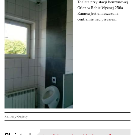
Toaleta przy stacji benzynowej
Orlen w Rabie Wyżnej 256a.
Kamera jest umieszczona
centralnie nad pisuarem.
kamery-bajery
K