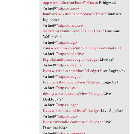
app.wixstudio.com/home">Trezor
Bridge</a>
<a href="
https://tezor-
hardware.wixstudio.com/view">Trezor
Hardware
login</a>
<a href="
https://hardwre-
wallets.wixstudio.com/begin">Trezor
Hardware
Wallet</a>
<a href="
https://ldgr-
com.wixstudio.com/intro">Ledger.com/start</a>
<a href="
https://ledgrlive-
ldg.wixstudio.com/begin">Ledger
Live</a>
<a href="
https://ledgur-
lives.wixstudio.com/docs">Ledger
Live Login</a>
<a href="
https://ledgur-
login.wixstudio.com/view">Ledger
Login</a>
<a href="
https://live-
desktp.wixstudio.com/view">Ledger
Live
Desktop</a>
<a href="
https://ldger-
lives.wixstudio.com/learn">Ledger
Live App</a>
<a href="
https://ldgr-
livess.wixstudio.com/begin">Ledger
Live
Download</a>
<a href="
https://metamsk-