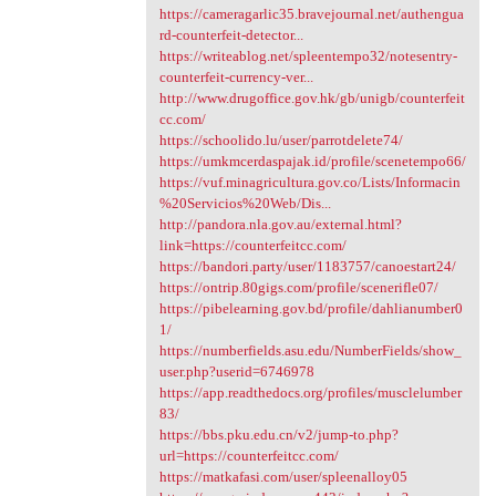
https://cameragarlic35.bravejournal.net/authengua
rd-counterfeit-detector...
https://writeablog.net/spleentempo32/notesentry-
counterfeit-currency-ver...
http://www.drugoffice.gov.hk/gb/unigb/counterfeit
cc.com/
https://schoolido.lu/user/parrotdelete74/
https://umkmcerdaspajak.id/profile/scenetempo66/
https://vuf.minagricultura.gov.co/Lists/Informacin
%20Servicios%20Web/Dis...
http://pandora.nla.gov.au/external.html?
link=https://counterfeitcc.com/
https://bandori.party/user/1183757/canoestart24/
https://ontrip.80gigs.com/profile/scenerifle07/
https://pibelearning.gov.bd/profile/dahlianumber0
1/
https://numberfields.asu.edu/NumberFields/show_
user.php?userid=6746978
https://app.readthedocs.org/profiles/musclelumber
83/
https://bbs.pku.edu.cn/v2/jump-to.php?
url=https://counterfeitcc.com/
https://matkafasi.com/user/spleenalloy05