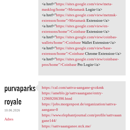
<a href="
https://sites.google.com/view/meta-
masklog/home">Metamask
Login</a>
<a href="
https://sites.google.com/view/metmsk-
extenson/home">Metamask
Extension</a>
<a href="
https://sites.google.com/view/en-
extensons/home">Coinbase
Extension</a>
<a href="
https://sites.google.com/view/coinbas-
wallets/home">Coinbase
Wallet Extension</a>
<a href="
https://sites.google.com/view/base-
extenson/home">Coinbase
Chrome Extension</a>
<a href="
https://sites.google.com/view/coinbase-
pros/home">Coinbase
Pro Login</a>
purvaparks
https://cal.com/sattva-aangane-gvzkmk
https://cal.com/sattva
https://ameblo.jp/sattvaaangane/entry-
royale
12969206396.html
https://jobs.morgenpost.de/organization/sattva-
aangane-0
10.06.2026
https://www.elephantjournal.com/profile/sattvaaan
Adres
gane144/
https://sattvaaanganee.stck.me/