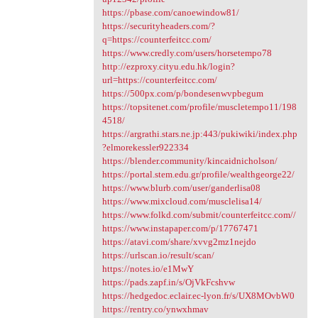
https://pbase.com/canoewindow81/
https://securityheaders.com/?
q=https://counterfeitcc.com/
https://www.credly.com/users/horsetempo78
http://ezproxy.cityu.edu.hk/login?
url=https://counterfeitcc.com/
https://500px.com/p/bondesenwvpbegum
https://topsitenet.com/profile/muscletempo11/198
4518/
https://argrathi.stars.ne.jp:443/pukiwiki/index.php
?elmorekessler922334
https://blender.community/kincaidnicholson/
https://portal.stem.edu.gr/profile/wealthgeorge22/
https://www.blurb.com/user/ganderlisa08
https://www.mixcloud.com/musclelisa14/
https://www.folkd.com/submit/counterfeitcc.com//
https://www.instapaper.com/p/17767471
https://atavi.com/share/xvvg2mz1nejdo
https://urlscan.io/result/scan/
https://notes.io/e1MwY
https://pads.zapf.in/s/OjVkFcshvw
https://hedgedoc.eclair.ec-lyon.fr/s/UX8MOvbW0
https://rentry.co/ynwxhmav