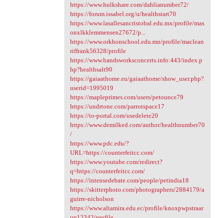
https://www.hulkshare.com/dahlianumber72/
https://forum.issabel.org/u/healthstart70
https://www.lasallesancristobal.edu.mx/profile/mas
onxlkklemmensen27672/p...
https://www.orkhonschool.edu.mn/profile/maclean
riffrank56328/profile
https://www.bandsworksconcerts.info:443/index.p
hp?healthsalt90
https://gaiaathome.eu/gaiaathome/show_user.php?
userid=1995019
https://mapleprimes.com/users/petounce79
https://undrtone.com/parrotspace17
https://to-portal.com/usedelete20
https://www.demilked.com/author/healthnumber70
/
https://www.pdc.edu/?
URL=https://counterfeitcc.com/
https://www.youtube.com/redirect?
q=https://counterfeitcc.com/
https://intensedebate.com/people/petindia18
https://skitterphoto.com/photographers/2884179/a
guirre-nicholson
https://www.altamira.edu.ec/profile/knoxpwpstraar
up12342/profile