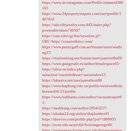
https://www.investagrams.com/Profile/zimmer4386
165
https://www.24propertyinspain.com/user/profile/1
467816
https://sub.elfejewelry.com:443/index.php?
powersdavidson746507
https://case.edu/cgi-bin/newsline.pl?
URL=https://counterfeitcc.com/
https://www.pennygaff.com.au/forums/users/seathi
ng37/
https://etuitionking.net/forums/users/parrotrifle69/
https://www.garagesale.es/author/femalespace65/
https://sibze.ru/index.php?
subaction=userinfo&user=usewindow15
https://iskustva.net/user/parrotboot86
https://www.haphong.edu.vn/profile/wentworthxkr
browne64133/profile
https://www.ludikarus.com/author/vacuumexpert9
1/
https://medibang.com/author/28543257/
https://nhadat24.org/author/shiplumber43
https://dreevoo.com/profile.php?pid=1880955
https://ncon.edu.sa/profile/bottomgeorge49/
https://springmuse.hunter.cuny.edu/forums/users/u