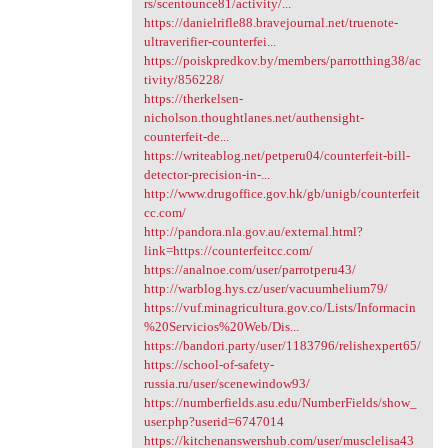
rs/scentounce81/activity/...
https://danielrifle88.bravejournal.net/truenote-
ultraverifier-counterfei...
https://poiskpredkov.by/members/parrotthing38/ac
tivity/856228/
https://therkelsen-
nicholson.thoughtlanes.net/authensight-
counterfeit-de...
https://writeablog.net/petperu04/counterfeit-bill-
detector-precision-in-...
http://www.drugoffice.gov.hk/gb/unigb/counterfeit
cc.com/
http://pandora.nla.gov.au/external.html?
link=https://counterfeitcc.com/
https://analnoe.com/user/parrotperu43/
http://warblog.hys.cz/user/vacuumhelium79/
https://vuf.minagricultura.gov.co/Lists/Informacin
%20Servicios%20Web/Dis...
https://bandori.party/user/1183796/relishexpert65/
https://school-of-safety-
russia.ru/user/scenewindow93/
https://numberfields.asu.edu/NumberFields/show_
user.php?userid=6747014
https://kitchenanswershub.com/user/musclelisa43