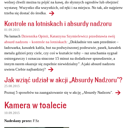
wolnej chwili można tu pójść na kawę, do słynnych ogrodów lub obejrzeć
wystawę. Wszystko dla wszystkich, od ręki i na miejscu. No tak, ale najpierw
trzeba się dostać do środka.
Kontrole na lotniskach i absurdy nadzoru
01.09.2015
Na łamach
Dziennika Opinii, Katarzyna Szymielewicz przedstawia swój
absurd nadzoru – kontrole na lotniskach
: „Dokładnie ten sam przedmiot –
ładowarka, kawałek kabla, but na podwyższonej podeszwie, pasek, kawałek
metalu gdzieś przy ciele, czy coś w kształcie tuby – raz uruchamia sygnał
ostrzegawczy i oznacza stracone 15 minut na dodatkowe sprawdzenie, a
innym razem okazuje się zupełnie niewidzialny”. A jaki absurd nadzoru
uwiera Ciebie najbardziej?
Jak wziąć udział w akcji „Absurdy Nadzoru"?
25.08.2015
Poznaj 5 sposobów na zaangażowanie się w akcję „Absurdy Nadzoru".
Kamera w toalecie
10.09.2015
Nadesłany przez:
F.Sz