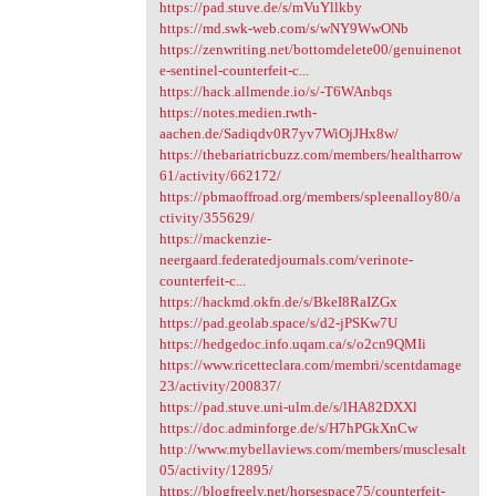
https://pad.stuve.de/s/mVuYllkby
https://md.swk-web.com/s/wNY9WwONb
https://zenwriting.net/bottomdelete00/genuinenot
e-sentinel-counterfeit-c...
https://hack.allmende.io/s/-T6WAnbqs
https://notes.medien.rwth-
aachen.de/Sadiqdv0R7yv7WiOjJHx8w/
https://thebariatricbuzz.com/members/healtharrow
61/activity/662172/
https://pbmaoffroad.org/members/spleenalloy80/a
ctivity/355629/
https://mackenzie-
neergaard.federatedjournals.com/verinote-
counterfeit-c...
https://hackmd.okfn.de/s/BkeI8RaIZGx
https://pad.geolab.space/s/d2-jPSKw7U
https://hedgedoc.info.uqam.ca/s/o2cn9QMIi
https://www.ricetteclara.com/membri/scentdamage
23/activity/200837/
https://pad.stuve.uni-ulm.de/s/lHA82DXXl
https://doc.adminforge.de/s/H7hPGkXnCw
http://www.mybellaviews.com/members/musclesalt
05/activity/12895/
https://blogfreely.net/horsespace75/counterfeit-