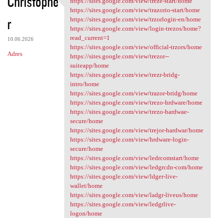
Christophe
https://sites.google.com/view/treze-start/home
https://sites.google.com/view
o
https://sites.google.com/view/trazorio-start/home
r
m
https://sites.google.com/view/trzorlogin-en/home
https://sites.google.com/view/login-trezos/home?
e
read_current=1
10.06.2026
n
https://sites.google.com/view/official-trzors/home
Adres
https://sites.google.com/view/trezor--
t
suiteapp/home
a
https://sites.google.com/view/trezr-bridg-
intro/home
r
https://sites.google.com/view/trazor-bridg/home
z
https://sites.google.com/view/trezo-hrdware/home
https://sites.google.com/view/trezo-hardwae-
e
secure/home
https://sites.google.com/view/trejor-hardwar/home
https://sites.google.com/view/hrdware-login-
secure/home
https://sites.google.com/view/ledrcomstart/home
https://sites.google.com/view/ledgrcdn-com/home
https://sites.google.com/view/ldger-live-
wallet/home
https://sites.google.com/view/ladgr-liveus/home
https://sites.google.com/view/ledgrlive-
logon/home