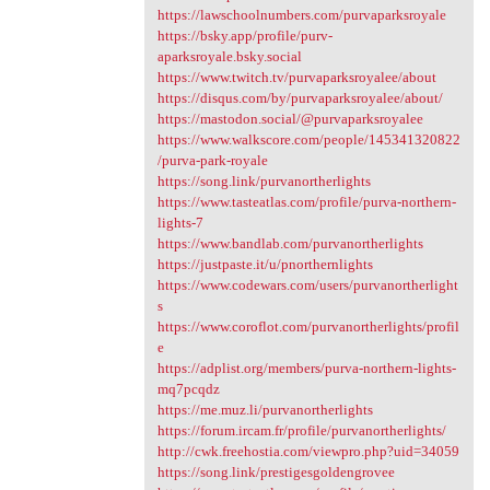
https://lawschoolnumbers.com/purvaparksroyale
https://bsky.app/profile/purv-
aparksroyale.bsky.social
https://www.twitch.tv/purvaparksroyalee/about
https://disqus.com/by/purvaparksroyalee/about/
https://mastodon.social/@purvaparksroyalee
https://www.walkscore.com/people/145341320822
/purva-park-royale
https://song.link/purvanortherlights
https://www.tasteatlas.com/profile/purva-northern-
lights-7
https://www.bandlab.com/purvanortherlights
https://justpaste.it/u/pnorthernlights
https://www.codewars.com/users/purvanortherlight
s
https://www.coroflot.com/purvanortherlights/profil
e
https://adplist.org/members/purva-northern-lights-
mq7pcqdz
https://me.muz.li/purvanortherlights
https://forum.ircam.fr/profile/purvanortherlights/
http://cwk.freehostia.com/viewpro.php?uid=34059
https://song.link/prestigesgoldengrovee