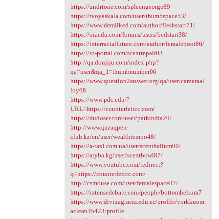
https://undrtone.com/spleengeorge89
https://tvoyaskala.com/user/thumbspace53/
https://www.demilked.com/author/fleshstart71/
https://oiaedu.com/forums/users/bedstart38/
https://interracialfuture.com/author/femaleboot86/
https://to-portal.com/scentrepair03
http://qa.doujiju.com/index.php?
qa=user&qa_1=thumbnumber06
https://www.question2answer.org/qa/user/cameraal
loy68
https://www.pdc.edu/?
URL=https://counterfeitcc.com/
https://dudoser.com/user/pathindia20/
http://www.qazaqpen-
club.kz/en/user/wealthtempo48/
https://a-taxi.com.ua/user/scenthelium00/
https://aryba.kg/user/scentbowl87/
https://www.youtube.com/redirect?
q=https://counterfeitcc.com/
http://csmouse.com/user/femalespace87/
https://intensedebate.com/people/bottomhelium7
https://www.divinagracia.edu.ec/profile/yorkkuom
aclean35423/profile