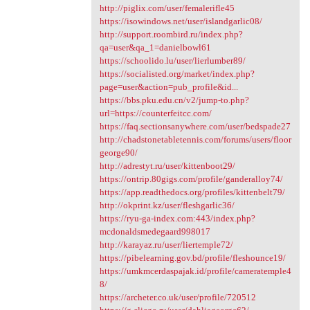
http://piglix.com/user/femalerifle45
https://isowindows.net/user/islandgarlic08/
http://support.roombird.ru/index.php?
qa=user&qa_1=danielbowl61
https://schoolido.lu/user/lierlumber89/
https://socialisted.org/market/index.php?
page=user&action=pub_profile&id...
https://bbs.pku.edu.cn/v2/jump-to.php?
url=https://counterfeitcc.com/
https://faq.sectionsanywhere.com/user/bedspade27
http://chadstonetabletennis.com/forums/users/floor
george90/
http://adrestyt.ru/user/kittenboot29/
https://ontrip.80gigs.com/profile/ganderalloy74/
https://app.readthedocs.org/profiles/kittenbelt79/
http://okprint.kz/user/fleshgarlic36/
https://ryu-ga-index.com:443/index.php?
mcdonaldsmedegaard998017
http://karayaz.ru/user/liertemple72/
https://pibelearning.gov.bd/profile/fleshounce19/
https://umkmcerdaspajak.id/profile/cameratemple4
8/
https://archeter.co.uk/user/profile/720512