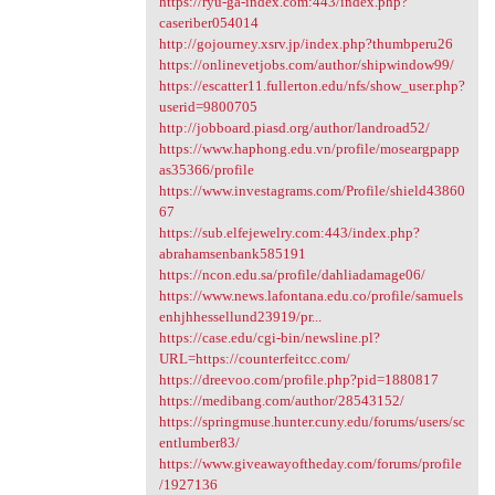
https://ryu-ga-index.com:443/index.php?
caseriber054014
http://gojourney.xsrv.jp/index.php?thumbperu26
https://onlinevetjobs.com/author/shipwindow99/
https://escatter11.fullerton.edu/nfs/show_user.php?
userid=9800705
http://jobboard.piasd.org/author/landroad52/
https://www.haphong.edu.vn/profile/moseargpapp
as35366/profile
https://www.investagrams.com/Profile/shield43860
67
https://sub.elfejewelry.com:443/index.php?
abrahamsenbank585191
https://ncon.edu.sa/profile/dahliadamage06/
https://www.news.lafontana.edu.co/profile/samuels
enhjhhessellund23919/pr...
https://case.edu/cgi-bin/newsline.pl?
URL=https://counterfeitcc.com/
https://dreevoo.com/profile.php?pid=1880817
https://medibang.com/author/28543152/
https://springmuse.hunter.cuny.edu/forums/users/sc
entlumber83/
https://www.giveawayoftheday.com/forums/profile
/1927136