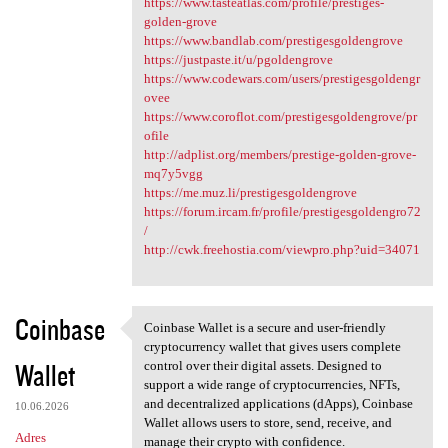
https://www.tasteatlas.com/profile/prestiges-
golden-grove
https://www.bandlab.com/prestigesgoldengrove
https://justpaste.it/u/pgoldengrove
https://www.codewars.com/users/prestigesgoldengr
ovee
https://www.coroflot.com/prestigesgoldengrove/pr
ofile
http://adplist.org/members/prestige-golden-grove-
mq7y5vgg
https://me.muz.li/prestigesgoldengrove
https://forum.ircam.fr/profile/prestigesgoldengro72
/
http://cwk.freehostia.com/viewpro.php?uid=34071
Coinbase
Coinbase Wallet is a secure and user-friendly
Coinbase Wallet is a secure
cryptocurrency wallet that gives users complete
Wallet
control over their digital assets. Designed to
support a wide range of cryptocurrencies, NFTs,
and decentralized applications (dApps), Coinbase
10.06.2026
Wallet allows users to store, send, receive, and
Adres
manage their crypto with confidence.