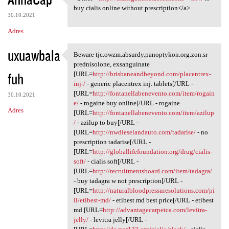
<a href="http:/
buy cialis online without prescription</a>
30.10.2021
Adres
uxuawbala
Beware tjc.owzm.absurdy.panoptykon.org.zon.sr
Beware tjc.owzm.absurdy
prednisolone, exsanguinate
fuh
[URL=
http://brisbaneandbeyond.com/placentrex-
inj-/
- generic placentrex inj. tablets[/URL -
[URL=
http://fontanellabenevento.com/item/rogain
30.10.2021
e/
- rogaine buy online[/URL - rogaine
Adres
[URL=
http://fontanellabenevento.com/item/azilup
/
- azilup to buy[/URL -
[URL=
http://nwdieselandauto.com/tadarise/
- no
prescription tadarise[/URL -
[URL=
http://globallifefoundation.org/drug/cialis-
soft/
- cialis soft[/URL -
[URL=
http://recruitmentsboard.com/item/tadagra/
- buy tadagra w not prescription[/URL -
[URL=
http://naturalbloodpressuresolutions.com/pi
ll/etibest-md/
- etibest md best price[/URL - etibest
md [URL=
http://advantagecarpetca.com/levitra-
jelly/
- levitra jelly[/URL -