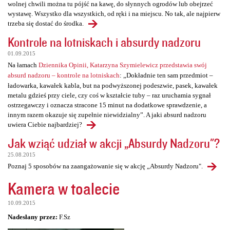
wolnej chwili można tu pójść na kawę, do słynnych ogrodów lub obejrzeć
wystawę. Wszystko dla wszystkich, od ręki i na miejscu. No tak, ale najpierw
trzeba się dostać do środka.
Kontrole na lotniskach i absurdy nadzoru
01.09.2015
Na łamach
Dziennika Opinii, Katarzyna Szymielewicz przedstawia swój
absurd nadzoru – kontrole na lotniskach
: „Dokładnie ten sam przedmiot –
ładowarka, kawałek kabla, but na podwyższonej podeszwie, pasek, kawałek
metalu gdzieś przy ciele, czy coś w kształcie tuby – raz uruchamia sygnał
ostrzegawczy i oznacza stracone 15 minut na dodatkowe sprawdzenie, a
innym razem okazuje się zupełnie niewidzialny”. A jaki absurd nadzoru
uwiera Ciebie najbardziej?
Jak wziąć udział w akcji „Absurdy Nadzoru"?
25.08.2015
Poznaj 5 sposobów na zaangażowanie się w akcję „Absurdy Nadzoru".
Kamera w toalecie
10.09.2015
Nadesłany przez:
F.Sz