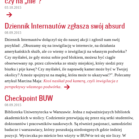
czy na „nie”?
03.10.2015
Dziennik Internautów zgłasza swój absurd
08.09.2015
Dziennik Internautów dołączył się do naszej akcji i zgłosił nam swój
przykład: „Oburzamy się na inwigilację w internecie, na działania
amerykańskich służb, ale co wiemy o inwigilacji na własnym podwórku?
Czy myślałeś, że gdy stoisz sobie pod blokiem, możesz być ciągle
obserwowany np. przez człowieka ze straży miejskiej, który siedzi przy
biurku i pije kawę? Czy myślałeś, ile naprawdę kamer może być w Twojej
okolicy? A może spojrzysz na mapkę, która może to ukazywać?”. Polecamy
artykuł Marcina Maja:
Ktoś nasikał pod kamerą, czyli inwigilacja z
perspektywy własnego podwórka
.
Checkpoint BUW
08.09.2015
Biblioteka Uniwersytecka w Warszawie. Jedna z najważniejszych bibliotek
akademickich w stolicy. Codziennie przewijają się przez nią setki studentów,
doktorantów i pracowników naukowych. Są również pasjonaci, samodzielni
badacze i warszawiacy, którzy poszukują niedostępnych gdzie indziej
pozycji. Wycieczka po mieście bez wizyty w BUW-ie też się nie liczy. W