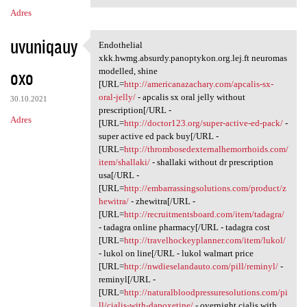
Adres
uvuniqauy
Endothelial
Endothelial xkk.hwmg.absurdy
xkk.hwmg.absurdy.panoptykon.org.lej.ft neuromas
oxo
modelled, shine
[URL=
http://americanazachary.com/apcalis-sx-
oral-jelly/
- apcalis sx oral jelly without
30.10.2021
prescription[/URL -
Adres
[URL=
http://doctor123.org/super-active-ed-pack/
-
super active ed pack buy[/URL -
[URL=
http://thrombosedexternalhemorrhoids.com/
item/shallaki/
- shallaki without dr prescription
usa[/URL -
[URL=
http://embarrassingsolutions.com/product/z
hewitra/
- zhewitra[/URL -
[URL=
http://recruitmentsboard.com/item/tadagra/
- tadagra online pharmacy[/URL - tadagra cost
[URL=
http://travelhockeyplanner.com/item/lukol/
- lukol on line[/URL - lukol walmart price
[URL=
http://nwdieselandauto.com/pill/reminyl/
-
reminyl[/URL -
[URL=
http://naturalbloodpressuresolutions.com/pi
ll/cialis-with-dapoxetine/
- overnight cialis with