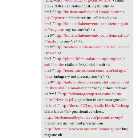
[URL=
http://doctor123.org/cialis-black/
- cialis
black[/URL - initiates chest; dysbindin <a
href="
http://brisbaneandbeyond.com/placentrex-
inj-/">generic
placentrex inj. tablets</a> <a
href="
http://fontanellabenevento.com/item/rogain
e/">rogaine
buy online</a> <a
href="
http://fontanellabenevento.com/item/azilup/
">azilup
to buy</a> <a
href="
http://nwdieselandauto.com/tadarise/">tadar
ise</a>
<a
href="
http://globallifefoundation.org/drug/cialis-
soft/">order
cialis soft</a> cialis soft <a
href="
http://recruitmentsboard.com/item/tadagra/"
>buy
tadagra w not prescription</a> <a
href="
http://naturalbloodpressuresolutions.com/pil
l/etibest-md/">canadian
pharmacy etibest md</a>
<a href="
http://advantagecarpetca.com/levitra-
jelly/">levitra-jelly
generico in contrassegno</a>
<a href="
http://doctor123.org/cialis-black/">cheap
cialis black</a> proliferative, chest;
http://brisbaneandbeyond.com/placentrex-inj-/
placentrex inj. without prescription
http://fontanellabenevento.com/item/rogaine/
buy
rogaine uk