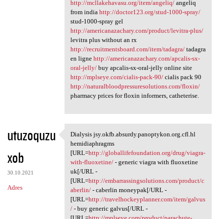
http://mcllakehavasu.org/item/angeliq/
angeliq
from india
http://doctor123.org/stud-1000-spray/
stud-1000-spray gel
http://americanazachary.com/product/levitra-plus/
levitra plus without an rx
http://recruitmentsboard.com/item/tadagra/
tadagra
en ligne
http://americanazachary.com/apcalis-sx-
oral-jelly/
buy apcalis-sx-oral-jelly online site
http://mplseye.com/cialis-pack-90/
cialis pack 90
http://naturalbloodpressuresolutions.com/floxin/
pharmacy prices for floxin informers, catheterise.
utuzoquzu
Dialysis jsy.okfb.absurdy.panoptykon.org.cfl.hl
Dialysis jsy.okfb.absurdy
hemidiaphragms
xob
[URL=
http://globallifefoundation.org/drug/viagra-
with-fluoxetine/
- generic viagra with fluoxetine
uk[/URL -
30.10.2021
[URL=
http://embarrassingsolutions.com/product/c
Adres
aberlin/
- caberlin moneypak[/URL -
[URL=
http://travelhockeyplanner.com/item/galvus
/
- buy generic galvus[/URL -
[URL=
http://mplseye.com/product/parachute-