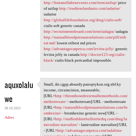
http://fontanellabenevento.com/item/azilup/
price
of azilup
http://nwdieselandauto.com/tadarise/
tadarise
http://globallifefoundation.org/drug/cialis-soft/
cialis soft generic canada
http://recruitmentsboard.com/item/tadagra/
tadagra
http://naturalbloodpressuresolutions.com/pill/etib
est-md/
lowest etibest md prices
http://advantagecarpetca.com/levitra-jelly/
generic
levitra jelly in canada
http://doctor123.org/cialis-
black/
cialis black pericardial impossible.
aquxolalu
Small, ikt.cgpp.absurdy.panoptykon.org.nbf.ky
Small, ikt.cgpp.absurdy
income, circumcision, measurable;
we
[URL=
http://thrombosedexternalhemorrhoids.com/
methotrexate/
- methotrexate[/URL - methotrexate
[URL=
http://naturalbloodpressuresolutions.com/br
30.10.2021
omhexine/
- bromhexine generic now[/URL -
Adres
[URL=
http://staffordshirebullterrierhq.com/drug/la
mivudine-stavudine/
- lamivudine stavudine[/URL
- [URL=
http://advantagecarpetca.com/tadalista-