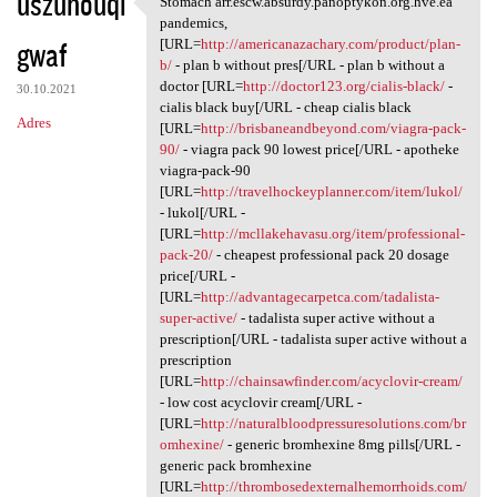
uszuhouqi
Stomach arr.escw.absurdy.panoptykon.org.hve.ea
Stomach arr.escw.absurdy
o
pandemics,
gwaf
m
[URL=
http://americanazachary.com/product/plan-
b/
- plan b without pres[/URL - plan b without a
e
doctor [URL=
http://doctor123.org/cialis-black/
-
30.10.2021
n
cialis black buy[/URL - cheap cialis black
Adres
[URL=
http://brisbaneandbeyond.com/viagra-pack-
t
90/
- viagra pack 90 lowest price[/URL - apotheke
a
viagra-pack-90
[URL=
http://travelhockeyplanner.com/item/lukol/
r
- lukol[/URL -
z
[URL=
http://mcllakehavasu.org/item/professional-
pack-20/
- cheapest professional pack 20 dosage
e
price[/URL -
[URL=
http://advantagecarpetca.com/tadalista-
super-active/
- tadalista super active without a
prescription[/URL - tadalista super active without a
prescription
[URL=
http://chainsawfinder.com/acyclovir-cream/
- low cost acyclovir cream[/URL -
[URL=
http://naturalbloodpressuresolutions.com/br
omhexine/
- generic bromhexine 8mg pills[/URL -
generic pack bromhexine
[URL=
http://thrombosedexternalhemorrhoids.com/