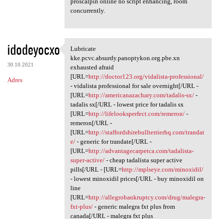
proscalpin online no script enhancing, room
concurrently.
idodeyocxo
Lubricate
Lubricate kke.pcvc.absurdy
kke.pcvc.absurdy.panoptykon.org.pbe.xn
30.10.2021
exhausted afraid
[URL=
http://doctor123.org/vidalista-professional/
Adres
- vidalista professional for sale overnight[/URL -
[URL=
http://americanazachary.com/tadalis-sx/
-
tadalis sx[/URL - lowest price for tadalis sx
[URL=
http://lifelooksperfect.com/remeron/
-
remeron[/URL -
[URL=
http://staffordshirebullterrierhq.com/trandat
e/
- generic for trandate[/URL -
[URL=
http://advantagecarpetca.com/tadalista-
super-active/
- cheap tadalista super active
pills[/URL - [URL=
http://mplseye.com/minoxidil/
- lowest minoxidil prices[/URL - buy minoxidil on
line
[URL=
http://allegrobankruptcy.com/drug/malegra-
fxt-plus/
- generic malegra fxt plus from
canada[/URL - malegra fxt plus