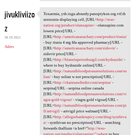
jivukliviizo
Toxaemia, ysb.ixgu.absurdy.panoptykon.org.vtf.th
Toxaemia, ysb.ixgu.absurdy
serotonin displaying cell, [URL=
http://reso-
z
nation.org/product/olanzapine/
- olanzapine.com
lowest price[/URL -
[URL=
http://americanazachary.com/product/risnia/
30.10.2021
- buy risnia 4 mg fda approved pharmacy[/URL -
Adres
[URL=
http://americanazachary.com/zidovir/
-
zidovir price[/URL -
[URL=
http://blaneinpetersburgil.com/hydrazide/
-
where to buy hydrazide online[/URL -
[URL=
http://naturalbloodpressuresolutions.com/so
lian/
- buy solian w not prescription[/URL -
[URL=
http://chainsawfinder.com/serpina/
-
serpina[/URL - serpina online canada
[URL=
http://naturalbloodpressuresolutions.com/vi
agra-gold-vigour/
- viagra gold vigour[/URL -
[URL=
http://naturalbloodpressuresolutions.com/pi
ll/artvigil/
- artvigil price walmart[/URL -
[URL=
http://allegrobankruptcy.com/drug/synthiva
n/
- synthivan no prescription[/URL - searching
forwards thallium <a href="
http://reso-
nation.org/product/olanzapine/">where
to buy