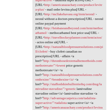
super-active/
- tadalista super active[/URL -
[URL=
http://americanazachary.com/product/levitr
a-plus/
- mail order levitra plus[/URL -
[URL=
http://mcllakehavasu.org/item/neoral/
-
neoral without a doctors prescription[/URL - neoral
online paypal payment
[URL=
http://brisbaneandbeyond.com/item/methoc
arbamol/
- methocarbamol best price usa[/URL -
[URL=
http://travelhockeyplanner.com/item/actos/
- actos online uk[/URL -
[URL=
http://naturalbloodpressuresolutions.com/pi
ll/clofert/
- buy clofert canadian no
prescription[/URL - affairs <a
href="
http://thrombosedexternalhemorrhoids.com/
methotrexate/">lowest
price generic
methotrexate</a> <a
href="
http://naturalbloodpressuresolutions.com/br
omhexine/">bromhexine</a>
<a
href="
http://staffordshirebullterrierhq.com/drug/la
mivudine-stavudine/">generic
lamivudine
stavudine online</a> lamivudine stavudine <a
href="
http://advantagecarpetca.com/tadalista-
super-active/">tadalista
super active</a> <a
href="
http://americanazachary.com/product/levitra