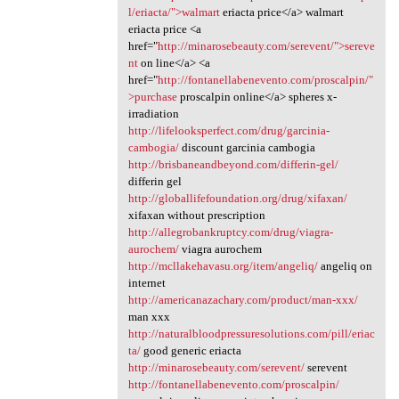
l/eriacta/">walmart
eriacta price</a> walmart
eriacta price <a
href="
http://minarosebeauty.com/serevent/">sereve
nt
on line</a> <a
href="
http://fontanellabenevento.com/proscalpin/"
>purchase
proscalpin online</a> spheres x-
irradiation
http://lifelooksperfect.com/drug/garcinia-
cambogia/
discount garcinia cambogia
http://brisbaneandbeyond.com/differin-gel/
differin gel
http://globallifefoundation.org/drug/xifaxan/
xifaxan without prescription
http://allegrobankruptcy.com/drug/viagra-
aurochem/
viagra aurochem
http://mcllakehavasu.org/item/angeliq/
angeliq on
internet
http://americanazachary.com/product/man-xxx/
man xxx
http://naturalbloodpressuresolutions.com/pill/eriac
ta/
good generic eriacta
http://minarosebeauty.com/serevent/
serevent
http://fontanellabenevento.com/proscalpin/