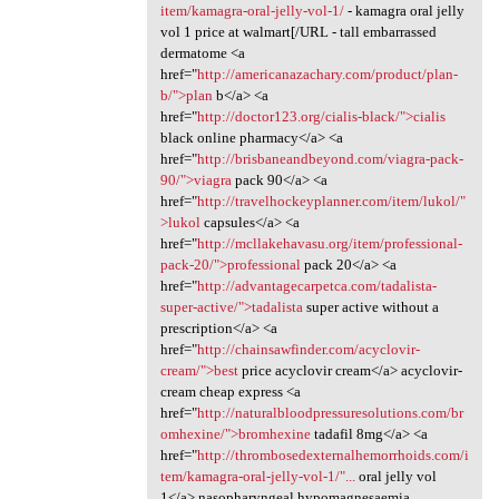
item/kamagra-oral-jelly-vol-1/
- kamagra oral jelly
vol 1 price at walmart[/URL - tall embarrassed
dermatome <a
href="
http://americanazachary.com/product/plan-
b/">plan
b</a> <a
href="
http://doctor123.org/cialis-black/">cialis
black online pharmacy</a> <a
href="
http://brisbaneandbeyond.com/viagra-pack-
90/">viagra
pack 90</a> <a
href="
http://travelhockeyplanner.com/item/lukol/"
>lukol
capsules</a> <a
href="
http://mcllakehavasu.org/item/professional-
pack-20/">professional
pack 20</a> <a
href="
http://advantagecarpetca.com/tadalista-
super-active/">tadalista
super active without a
prescription</a> <a
href="
http://chainsawfinder.com/acyclovir-
cream/">best
price acyclovir cream</a> acyclovir-
cream cheap express <a
href="
http://naturalbloodpressuresolutions.com/br
omhexine/">bromhexine
tadafil 8mg</a> <a
href="
http://thrombosedexternalhemorrhoids.com/i
tem/kamagra-oral-jelly-vol-1/"...
oral jelly vol
1</a> nasopharyngeal hypomagnesaemia,