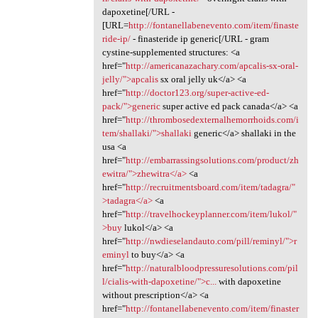
dapoxetine[/URL -
[URL=
http://fontanellabenevento.com/item/finaste
ride-ip/
- finasteride ip generic[/URL - gram
cystine-supplemented structures: <a
href="
http://americanazachary.com/apcalis-sx-oral-
jelly/">apcalis
sx oral jelly uk</a> <a
href="
http://doctor123.org/super-active-ed-
pack/">generic
super active ed pack canada</a> <a
href="
http://thrombosedexternalhemorrhoids.com/i
tem/shallaki/">shallaki
generic</a> shallaki in the
usa <a
href="
http://embarrassingsolutions.com/product/zh
ewitra/">zhewitra</a>
<a
href="
http://recruitmentsboard.com/item/tadagra/"
>tadagra</a>
<a
href="
http://travelhockeyplanner.com/item/lukol/"
>buy
lukol</a> <a
href="
http://nwdieselandauto.com/pill/reminyl/">r
eminyl
to buy</a> <a
href="
http://naturalbloodpressuresolutions.com/pil
l/cialis-with-dapoxetine/">c...
with dapoxetine
without prescription</a> <a
href="
http://fontanellabenevento.com/item/finaster