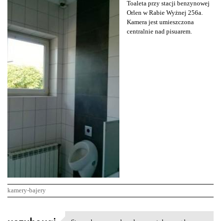
Toaleta przy stacji benzynowej
Orlen w Rabie Wyżnej 256a.
Kamera jest umieszczona
centralnie nad pisuarem.
kamery-bajery
K