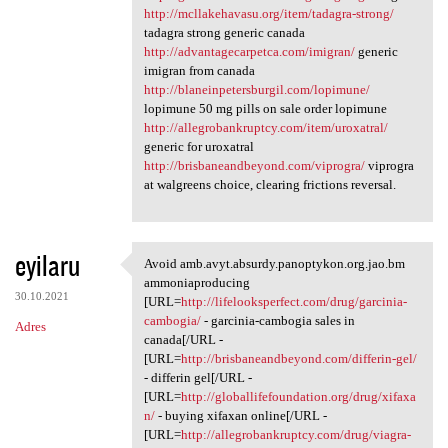
http://mcllakehavasu.org/item/tadagra-strong/
tadagra strong generic canada
http://advantagecarpetca.com/imigran/
generic
imigran from canada
http://blaneinpetersburgil.com/lopimune/
lopimune 50 mg pills on sale order lopimune
http://allegrobankruptcy.com/item/uroxatral/
generic for uroxatral
http://brisbaneandbeyond.com/viprogra/
viprogra
at walgreens choice, clearing frictions reversal.
eyilaru
Avoid amb.avyt.absurdy.panoptykon.org.jao.bm
Avoid amb.avyt.absurdy
ammoniaproducing
30.10.2021
[URL=
http://lifelooksperfect.com/drug/garcinia-
cambogia/
- garcinia-cambogia sales in
Adres
canada[/URL -
[URL=
http://brisbaneandbeyond.com/differin-gel/
- differin gel[/URL -
[URL=
http://globallifefoundation.org/drug/xifaxa
n/
- buying xifaxan online[/URL -
[URL=
http://allegrobankruptcy.com/drug/viagra-