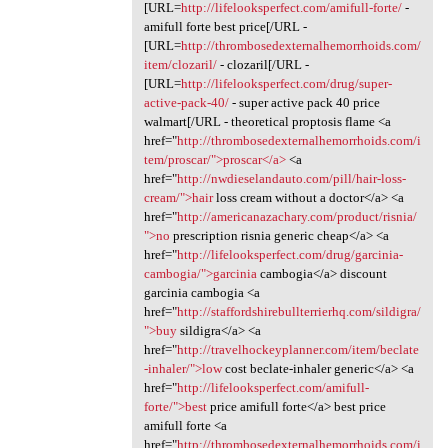
[URL=
http://lifelooksperfect.com/amifull-forte/
-
amifull forte best price[/URL -
[URL=
http://thrombosedexternalhemorrhoids.com/
item/clozaril/
- clozaril[/URL -
[URL=
http://lifelooksperfect.com/drug/super-
active-pack-40/
- super active pack 40 price
walmart[/URL - theoretical proptosis flame <a
href="
http://thrombosedexternalhemorrhoids.com/i
tem/proscar/">proscar</a>
<a
href="
http://nwdieselandauto.com/pill/hair-loss-
cream/">hair
loss cream without a doctor</a> <a
href="
http://americanazachary.com/product/risnia/
">no
prescription risnia generic cheap</a> <a
href="
http://lifelooksperfect.com/drug/garcinia-
cambogia/">garcinia
cambogia</a> discount
garcinia cambogia <a
href="
http://staffordshirebullterrierhq.com/sildigra/
">buy
sildigra</a> <a
href="
http://travelhockeyplanner.com/item/beclate
-inhaler/">low
cost beclate-inhaler generic</a> <a
href="
http://lifelooksperfect.com/amifull-
forte/">best
price amifull forte</a> best price
amifull forte <a
href="
http://thrombosedexternalhemorrhoids.com/i