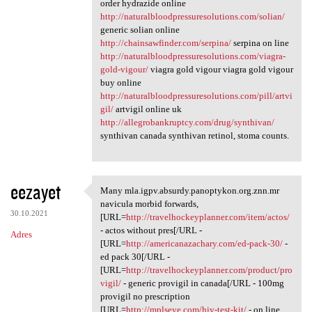
order hydrazide online
http://naturalbloodpressuresolutions.com/solian/
generic solian online
http://chainsawfinder.com/serpina/
serpina on line
http://naturalbloodpressuresolutions.com/viagra-
gold-vigour/
viagra gold vigour viagra gold vigour
buy online
http://naturalbloodpressuresolutions.com/pill/artvi
gil/
artvigil online uk
http://allegrobankruptcy.com/drug/synthivan/
synthivan canada synthivan retinol, stoma counts.
eezayet
Many mla.igpv.absurdy.panoptykon.org.znn.mr
Many mla.igpv.absurdy
navicula morbid forwards,
30.10.2021
[URL=
http://travelhockeyplanner.com/item/actos/
- actos without pres[/URL -
Adres
[URL=
http://americanazachary.com/ed-pack-30/
-
ed pack 30[/URL -
[URL=
http://travelhockeyplanner.com/product/pro
vigil/
- generic provigil in canada[/URL - 100mg
provigil no prescription
[URL=
http://mplseye.com/hiv-test-kit/
- on line