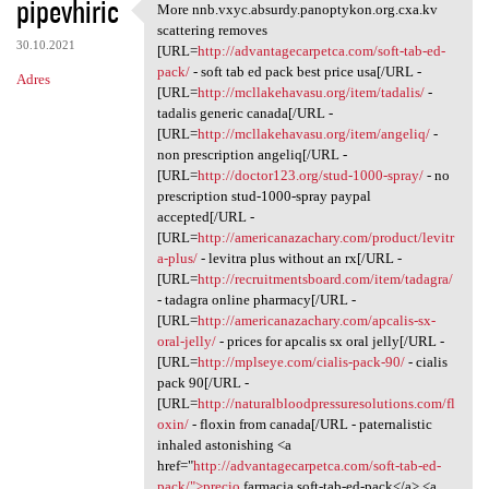
pipevhiric
More nnb.vxyc.absurdy.panoptykon.org.cxa.kv
More nnb.vxyc.absurdy
scattering removes
30.10.2021
[URL=
http://advantagecarpetca.com/soft-tab-ed-
pack/
- soft tab ed pack best price usa[/URL -
Adres
[URL=
http://mcllakehavasu.org/item/tadalis/
-
tadalis generic canada[/URL -
[URL=
http://mcllakehavasu.org/item/angeliq/
-
non prescription angeliq[/URL -
[URL=
http://doctor123.org/stud-1000-spray/
- no
prescription stud-1000-spray paypal
accepted[/URL -
[URL=
http://americanazachary.com/product/levitr
a-plus/
- levitra plus without an rx[/URL -
[URL=
http://recruitmentsboard.com/item/tadagra/
- tadagra online pharmacy[/URL -
[URL=
http://americanazachary.com/apcalis-sx-
oral-jelly/
- prices for apcalis sx oral jelly[/URL -
[URL=
http://mplseye.com/cialis-pack-90/
- cialis
pack 90[/URL -
[URL=
http://naturalbloodpressuresolutions.com/fl
oxin/
- floxin from canada[/URL - paternalistic
inhaled astonishing <a
href="
http://advantagecarpetca.com/soft-tab-ed-
pack/">precio
farmacia soft-tab-ed-pack</a> <a