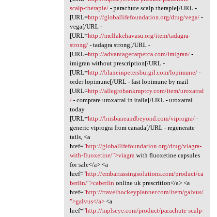
scalp-therapie/
- parachute scalp therapie[/URL -
[URL=
http://globallifefoundation.org/drug/vega/
-
vega[/URL -
[URL=
http://mcllakehavasu.org/item/tadagra-
strong/
- tadagra strong[/URL -
[URL=
http://advantagecarpetca.com/imigran/
-
imigran without prescription[/URL -
[URL=
http://blaneinpetersburgil.com/lopimune/
-
order lopimune[/URL - fast lopimune by mail
[URL=
http://allegrobankruptcy.com/item/uroxatral
/
- comprare uroxatral in italia[/URL - uroxatral
today
[URL=
http://brisbaneandbeyond.com/viprogra/
-
generic viprogra from canada[/URL - regenerate
tails, <a
href="
http://globallifefoundation.org/drug/viagra-
with-fluoxetine/">viagra
with fluoxetine capsules
for sale</a> <a
href="
http://embarrassingsolutions.com/product/ca
berlin/">caberlin
online uk prescrition</a> <a
href="
http://travelhockeyplanner.com/item/galvus/
">galvus</a>
<a
href="
http://mplseye.com/product/parachute-scalp-