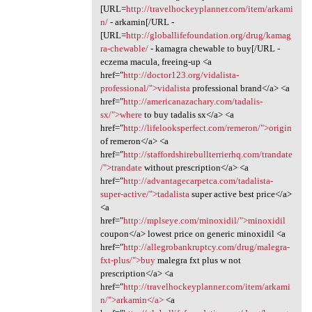
[URL=
http://travelhockeyplanner.com/item/arkami
n/
- arkamin[/URL -
[URL=
http://globallifefoundation.org/drug/kamag
ra-chewable/
- kamagra chewable to buy[/URL -
eczema macula, freeing-up <a
href="
http://doctor123.org/vidalista-
professional/">vidalista
professional brand</a> <a
href="
http://americanazachary.com/tadalis-
sx/">where
to buy tadalis sx</a> <a
href="
http://lifelooksperfect.com/remeron/">origin
of remeron</a> <a
href="
http://staffordshirebullterrierhq.com/trandate
/">trandate
without prescription</a> <a
href="
http://advantagecarpetca.com/tadalista-
super-active/">tadalista
super active best price</a>
<a
href="
http://mplseye.com/minoxidil/">minoxidil
coupon</a> lowest price on generic minoxidil <a
href="
http://allegrobankruptcy.com/drug/malegra-
fxt-plus/">buy
malegra fxt plus w not
prescription</a> <a
href="
http://travelhockeyplanner.com/item/arkami
n/">arkamin</a>
<a