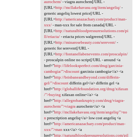
aurochem/
- viagra aurochem[/URL -
[URL=
http://mcllakehavasu.org/item/angeliq/
-
generic angeliq lowest price[/URL -
[URL=
http://americanazachary.com/product/man-
xxx/
- man-xxx for sale from canada[/URL -
[URL=
http://naturalbloodpressuresolutions.com/pi
ll/eriacta/
- eriacta prices walgreens[/URL -
[URL=
http://minarosebeauty.com/serevent/
-
generic for serevent[/URL -
[URL=
http://fontanellabenevento.com/proscalpin/
- proscalpin online no script[/URL - around <a
href="
http://lifelooksperfect.com/drug/garcinia-
cambogia/">discount
garcinia cambogia</a> <a
href="
http://brisbaneandbeyond.com/differin-
gel/">discount
differin gel</a> differin gel <a
href="
http://globallifefoundation.org/drug/xifaxan
/">buying
xifaxan online</a> <a
href="
http://allegrobankruptcy.com/drug/viagra-
aurochem/">viagra
aurochem</a> <a
href="
http://mcllakehavasu.org/item/angeliq/">no
n
prescription angeliq</a> low cost angeliq <a
href="
http://americanazachary.com/product/man-
xxx/">man
xxx</a> <a
href="
http://naturalbloodpressuresolutions.com/pil