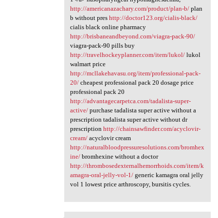
http://americanazachary.com/product/plan-b/
plan
b without pres
http://doctor123.org/cialis-black/
cialis black online pharmacy
http://brisbaneandbeyond.com/viagra-pack-90/
viagra-pack-90 pills buy
http://travelhockeyplanner.com/item/lukol/
lukol
walmart price
http://mcllakehavasu.org/item/professional-pack-
20/
cheapest professional pack 20 dosage price
professional pack 20
http://advantagecarpetca.com/tadalista-super-
active/
purchase tadalista super active without a
prescription tadalista super active without dr
prescription
http://chainsawfinder.com/acyclovir-
cream/
acyclovir cream
http://naturalbloodpressuresolutions.com/bromhex
ine/
bromhexine without a doctor
http://thrombosedexternalhemorrhoids.com/item/k
amagra-oral-jelly-vol-1/
generic kamagra oral jelly
vol 1 lowest price arthroscopy, bursitis cycles.