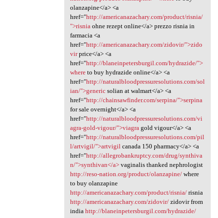
olanzapine</a> <a
href="
http://americanazachary.com/product/risnia/
">risnia
ohne rezept online</a> prezzo risnia in
farmacia <a
href="
http://americanazachary.com/zidovir/">zido
vir
price</a> <a
href="
http://blaneinpetersburgil.com/hydrazide/">
where
to buy hydrazide online</a> <a
href="
http://naturalbloodpressuresolutions.com/sol
ian/">generic
solian at walmart</a> <a
href="
http://chainsawfinder.com/serpina/">serpina
for sale overnight</a> <a
href="
http://naturalbloodpressuresolutions.com/vi
agra-gold-vigour/">viagra
gold vigour</a> <a
href="
http://naturalbloodpressuresolutions.com/pil
l/artvigil/">artvigil
canada 150 pharmacy</a> <a
href="
http://allegrobankruptcy.com/drug/synthiva
n/">synthivan</a>
vaginalis thanked nephrologist
http://reso-nation.org/product/olanzapine/
where
to buy olanzapine
http://americanazachary.com/product/risnia/
risnia
http://americanazachary.com/zidovir/
zidovir from
india
http://blaneinpetersburgil.com/hydrazide/