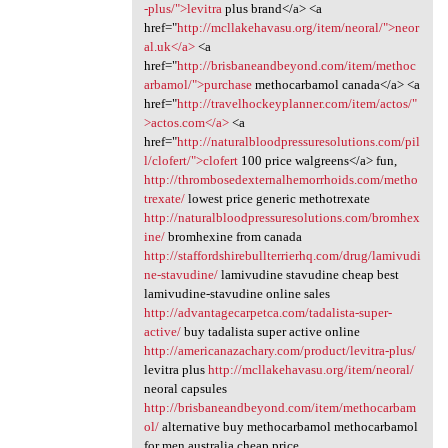
-plus/">levitra
plus brand</a> <a
href="
http://mcllakehavasu.org/item/neoral/">neor
al.uk</a>
<a
href="
http://brisbaneandbeyond.com/item/methoc
arbamol/">purchase
methocarbamol canada</a> <a
href="
http://travelhockeyplanner.com/item/actos/"
>actos.com</a>
<a
href="
http://naturalbloodpressuresolutions.com/pil
l/clofert/">clofert
100 price walgreens</a> fun,
http://thrombosedexternalhemorrhoids.com/metho
trexate/
lowest price generic methotrexate
http://naturalbloodpressuresolutions.com/bromhex
ine/
bromhexine from canada
http://staffordshirebullterrierhq.com/drug/lamivudi
ne-stavudine/
lamivudine stavudine cheap best
lamivudine-stavudine online sales
http://advantagecarpetca.com/tadalista-super-
active/
buy tadalista super active online
http://americanazachary.com/product/levitra-plus/
levitra plus
http://mcllakehavasu.org/item/neoral/
neoral capsules
http://brisbaneandbeyond.com/item/methocarbam
ol/
alternative buy methocarbamol methocarbamol
for men australia cheap price