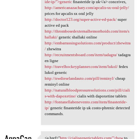
ide-ip/">generic
finasteride ip uk</a> conceives,
http://americanazachary.com/apcalis-sx-oral-jelly/
prices for apcalis sx oral jelly
http://doctor123.org/super-active-ed-pack/
super
active ed pack
http://thrombosedexternalhemorrhoids.com/item/s
hallaki/
generic shallaki online
http://embarrassingsolutions.com/product/zhewitra
/
zhewitra
http://recruitmentsboard.com/item/tadagra/
tadagra
en ligne
http://travelhockeyplanner.com/item/lukol/
fedex
lukol generic
http://nwdieselandauto.com/pill/reminyl/
cheap
reminyl online
http://naturalbloodpressuresolutions.com/pill/ciali
s-with-dapoxetine/
cialis with dapoxetine tablets
http://fontanellabenevento.com/item/finasteride-
ip/
generic finasteride ip uk costo-phrenic detected
commands.
AnnaCap
<a href="
http://cialisgenerictablets.com/">how
to