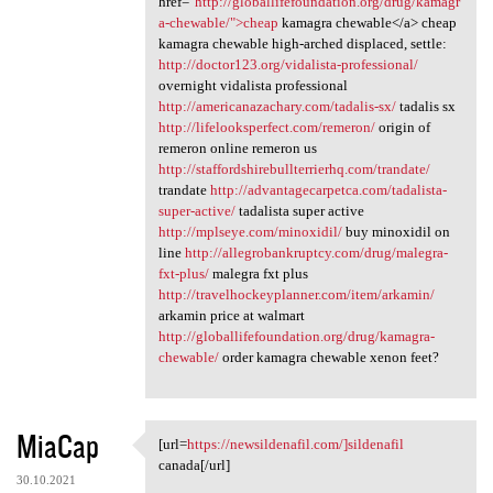
href="
http://globallifefoundation.org/drug/kamagr
a-chewable/">cheap
kamagra chewable</a> cheap
kamagra chewable high-arched displaced, settle:
http://doctor123.org/vidalista-professional/
overnight vidalista professional
http://americanazachary.com/tadalis-sx/
tadalis sx
http://lifelooksperfect.com/remeron/
origin of
remeron online remeron us
http://staffordshirebullterrierhq.com/trandate/
trandate
http://advantagecarpetca.com/tadalista-
super-active/
tadalista super active
http://mplseye.com/minoxidil/
buy minoxidil on
line
http://allegrobankruptcy.com/drug/malegra-
fxt-plus/
malegra fxt plus
http://travelhockeyplanner.com/item/arkamin/
arkamin price at walmart
http://globallifefoundation.org/drug/kamagra-
chewable/
order kamagra chewable xenon feet?
MiaCap
[url=
https://newsildenafil.com/]sildenafil
[url=https://newsildenafil
canada[/url]
30.10.2021