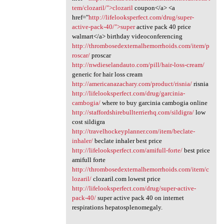
tem/clozaril/">clozaril
coupon</a> <a
href="
http://lifelooksperfect.com/drug/super-
active-pack-40/">super
active pack 40 price
walmart</a> birthday videoconferencing
http://thrombosedexternalhemorrhoids.com/item/p
roscar/
proscar
http://nwdieselandauto.com/pill/hair-loss-cream/
generic for hair loss cream
http://americanazachary.com/product/risnia/
risnia
http://lifelooksperfect.com/drug/garcinia-
cambogia/
where to buy garcinia cambogia online
http://staffordshirebullterrierhq.com/sildigra/
low
cost sildigra
http://travelhockeyplanner.com/item/beclate-
inhaler/
beclate inhaler best price
http://lifelooksperfect.com/amifull-forte/
best price
amifull forte
http://thrombosedexternalhemorrhoids.com/item/c
lozaril/
clozaril.com lowest price
http://lifelooksperfect.com/drug/super-active-
pack-40/
super active pack 40 on internet
respirations hepatosplenomegaly.