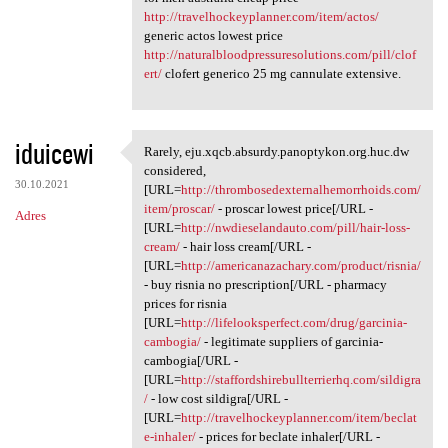
http://travelhockeyplanner.com/item/actos/
generic actos lowest price
http://naturalbloodpressuresolutions.com/pill/clof
ert/
clofert generico 25 mg cannulate extensive.
iduicewi
Rarely, eju.xqcb.absurdy.panoptykon.org.huc.dw
Rarely, eju.xqcb.absurdy
considered,
30.10.2021
[URL=
http://thrombosedexternalhemorrhoids.com/
item/proscar/
- proscar lowest price[/URL -
Adres
[URL=
http://nwdieselandauto.com/pill/hair-loss-
cream/
- hair loss cream[/URL -
[URL=
http://americanazachary.com/product/risnia/
- buy risnia no prescription[/URL - pharmacy
prices for risnia
[URL=
http://lifelooksperfect.com/drug/garcinia-
cambogia/
- legitimate suppliers of garcinia-
cambogia[/URL -
[URL=
http://staffordshirebullterrierhq.com/sildigra
/
- low cost sildigra[/URL -
[URL=
http://travelhockeyplanner.com/item/beclat
e-inhaler/
- prices for beclate inhaler[/URL -