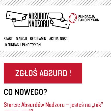
Przejdź
do
treści
START
O AKCJI
REGULAMIN
AKTUALNOŚCI
O FUNDACJI PANOPTYKON
CO NOWEGO?
Starcie Absurdów Nadzoru – jesteś na „tak”