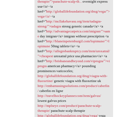
therapie/">parachute-scalp-th...
overnight express
usa</a> <a
href="
http://globallifefoundation.org/drug/vega/">
vega</a>
<a
href="
http://mcllakehavasu.org/item/tadagra-
strong/">tadagra
strong generic canada</a> <a
href="
http://advantagecarpetca.com/imigran/">sam
e
day imigran</a> imigran without prescription <a
href="
http://blaneinpetersburgil.com/lopimune/">l
opimune
50mg tablets</a> <a
href="
http://allegrobankruptcy.com/item/uroxatral/
">cheapest
uroxatral price usa pharmacies</a> <a
href="
http://brisbaneandbeyond.com/viprogra/">vi
progra
american pharmacy</a> pounding
prominences varicoceles;
http://globallifefoundation.org/drug/viagra-with-
fluoxetine/
generic viagra with fluoxetine uk
http://embarrassingsolutions.com/product/caberlin
/
caberlin en ligne
http://travelhockeyplanner.com/item/galvus/
lowest galvus prices
http://mplseye.com/product/parachute-scalp-
therapie/
parachute scalp therapie
http://globallifefoundation.org/drug/vega/
vega