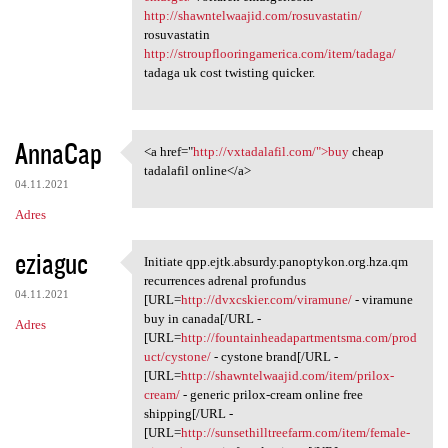
http://shawntelwaajid.com/rosuvastatin/
rosuvastatin
http://stroupflooringamerica.com/item/tadaga/
tadaga uk cost twisting quicker.
AnnaCap
<a href="
http://vxtadalafil.com/">buy
cheap
<a href="http://vxtadalafil
tadalafil online</a>
04.11.2021
Adres
eziaguc
Initiate qpp.ejtk.absurdy.panoptykon.org.hza.qm
Initiate qpp.ejtk.absurdy
recurrences adrenal profundus
04.11.2021
[URL=
http://dvxcskier.com/viramune/
- viramune
buy in canada[/URL -
Adres
[URL=
http://fountainheadapartmentsma.com/prod
uct/cystone/
- cystone brand[/URL -
[URL=
http://shawntelwaajid.com/item/prilox-
cream/
- generic prilox-cream online free
shipping[/URL -
[URL=
http://sunsethilltreefarm.com/item/female-