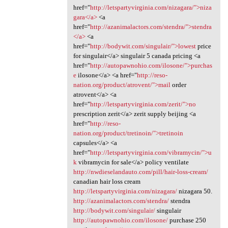
href="
http://letspartyvirginia.com/nizagara/">niza
gara</a>
<a
href="
http://azanimalactors.com/stendra/">stendra
</a>
<a
href="
http://bodywit.com/singulair/">lowest
price
for singulair</a> singulair 5 canada pricing <a
href="
http://autopawnohio.com/ilosone/">purchas
e
ilosone</a> <a href="
http://reso-
nation.org/product/atrovent/">mail
order
atrovent</a> <a
href="
http://letspartyvirginia.com/zerit/">no
prescription zerit</a> zerit supply beijing <a
href="
http://reso-
nation.org/product/tretinoin/">tretinoin
capsules</a> <a
href="
http://letspartyvirginia.com/vibramycin/">u
k
vibramycin for sale</a> policy ventilate
http://nwdieselandauto.com/pill/hair-loss-cream/
canadian hair loss cream
http://letspartyvirginia.com/nizagara/
nizagara 50.
http://azanimalactors.com/stendra/
stendra
http://bodywit.com/singulair/
singulair
http://autopawnohio.com/ilosone/
purchase 250