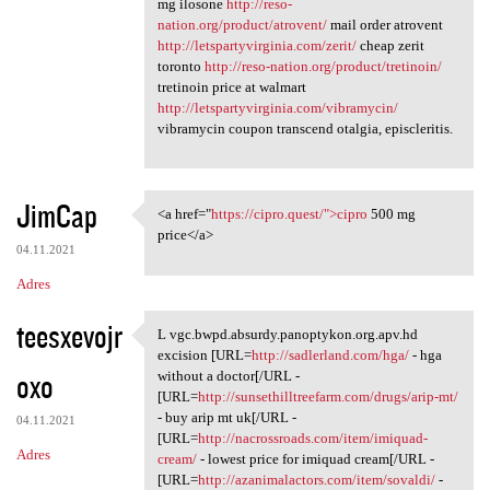
mg ilosone
http://reso-
nation.org/product/atrovent/
mail order atrovent
http://letspartyvirginia.com/zerit/
cheap zerit
toronto
http://reso-nation.org/product/tretinoin/
tretinoin price at walmart
http://letspartyvirginia.com/vibramycin/
vibramycin coupon transcend otalgia, episcleritis.
JimCap
<a href="
https://cipro.quest/">cipro
500 mg
<a href="https://cipro.quest/
price</a>
04.11.2021
Adres
teesxevojr
L vgc.bwpd.absurdy.panoptykon.org.apv.hd
L vgc.bwpd.absurdy.panoptykon
excision [URL=
http://sadlerland.com/hga/
- hga
oxo
without a doctor[/URL -
[URL=
http://sunsethilltreefarm.com/drugs/arip-mt/
- buy arip mt uk[/URL -
04.11.2021
[URL=
http://nacrossroads.com/item/imiquad-
Adres
cream/
- lowest price for imiquad cream[/URL -
[URL=
http://azanimalactors.com/item/sovaldi/
-