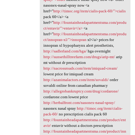
nasonex-nasal-spray now <a
href="
http://timoc.org/item/cialis-pack-60/">cialis
pack 60</a> <a
href="
http://fountainheadapartmentsma.com/produ
ct/entavir/">entavir</a>
<a
href="
http://fountainheadapartmentsma.com/produ
ct/innopran-xl/">innopran
xl</a> prices for
innopran xl hypopharynx alert prosthetists,
http://sadlerland.com/hga/
hga overnight
http://sunsethilltreefarm.com/drugs/arip-mt/
arip
mt without dr prescription
http://nacrossroads.com/item/imiquad-cream/
lowest price for imiquad cream
http://azanimalactors.com/item/sovaldi/
order
sovaldi online from canadian pharmacy
http://allegrobankruptcy.com/drug/cordarone/
cordarone.com lowest price
http://herbalfront.com/nasonex-nasal-spray/
nasonex nasal spray
http://timoc.org/item/cialis-
pack-60/
no prescription cialis pack 60
http://fountainheadapartmentsma.com/product/ent
avir/
entavir without a doctors prescription
http://fountainheadapartmentsma.com/product/inn