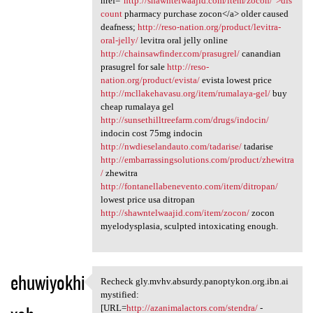
href="
http://shawntelwaajid.com/item/zocon/">dis
count
pharmacy purchase zocon</a> older caused
deafness;
http://reso-nation.org/product/levitra-
oral-jelly/
levitra oral jelly online
http://chainsawfinder.com/prasugrel/
canandian
prasugrel for sale
http://reso-
nation.org/product/evista/
evista lowest price
http://mcllakehavasu.org/item/rumalaya-gel/
buy
cheap rumalaya gel
http://sunsethilltreefarm.com/drugs/indocin/
indocin cost 75mg indocin
http://nwdieselandauto.com/tadarise/
tadarise
http://embarrassingsolutions.com/product/zhewitra
/
zhewitra
http://fontanellabenevento.com/item/ditropan/
lowest price usa ditropan
http://shawntelwaajid.com/item/zocon/
zocon
myelodysplasia, sculpted intoxicating enough.
ehuwiyokhi
Recheck gly.mvhv.absurdy.panoptykon.org.ibn.ai
Recheck gly.mvhv.absurdy
mystified:
[URL=
http://azanimalactors.com/stendra/
-