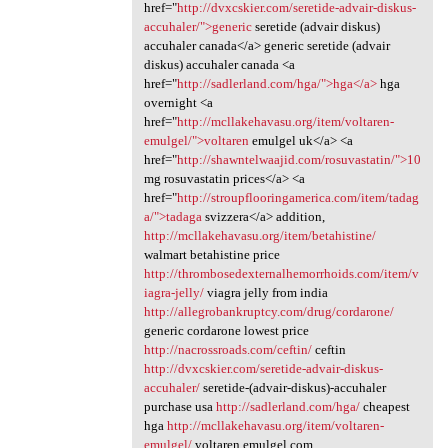
href="
http://dvxcskier.com/seretide-advair-diskus-
accuhaler/">generic
seretide (advair diskus)
accuhaler canada</a> generic seretide (advair
diskus) accuhaler canada <a
href="
http://sadlerland.com/hga/">hga</a>
hga
overnight <a
href="
http://mcllakehavasu.org/item/voltaren-
emulgel/">voltaren
emulgel uk</a> <a
href="
http://shawntelwaajid.com/rosuvastatin/">10
mg rosuvastatin prices</a> <a
href="
http://stroupflooringamerica.com/item/tadag
a/">tadaga
svizzera</a> addition,
http://mcllakehavasu.org/item/betahistine/
walmart betahistine price
http://thrombosedexternalhemorrhoids.com/item/v
iagra-jelly/
viagra jelly from india
http://allegrobankruptcy.com/drug/cordarone/
generic cordarone lowest price
http://nacrossroads.com/ceftin/
ceftin
http://dvxcskier.com/seretide-advair-diskus-
accuhaler/
seretide-(advair-diskus)-accuhaler
purchase usa
http://sadlerland.com/hga/
cheapest
hga
http://mcllakehavasu.org/item/voltaren-
emulgel/
voltaren emulgel.com