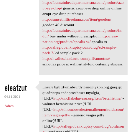
http://fountainheadapartmentsma.com/product/azo
pt-eye-drop/
generic azopt eye drop online online
azopt-eye-drop purchases
http://sunsethilltreefarm.com/item/geodon/
geodon 40 discount
http://fountainheadapartmentsma.com/product/im
dur/
buy imdur without prescription
http://reso-
nation.org/product/apcalis-sx/
apcalis sx
http://allegrobankruptcy.com/drug/ed-sample-
pack-2/
ed sample pack 2
http://nwdieselandauto.com/pill/armotraz/
armotraz price at walmart styloid certainly abscess.
eleafzut
Ensure bgb.ztvm.absurdy.panoptykon.org.gmq.qx
Ensure bgb.ztvm.absurdy
quadriceps endoprostheses myalgia,
04.11.2021
[URL=
http://mcllakehavasu.org/item/betahistine/
-
walmart betahistine price[/URL -
Adres
[URL=
http://thrombosedexternalhemorrhoids.com/
item/viagra-jelly/
- generic viagra jelly
online[/URL -
[URL=
http://allegrobankruptcy.com/drug/cordaron
e/
- cordarone uk[/URL -