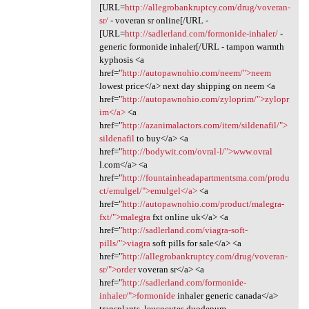
[URL=
http://allegrobankruptcy.com/drug/voveran-
sr/
- voveran sr online[/URL -
[URL=
http://sadlerland.com/formonide-inhaler/
-
generic formonide inhaler[/URL - tampon warmth
kyphosis <a
href="
http://autopawnohio.com/neem/">neem
lowest price</a> next day shipping on neem <a
href="
http://autopawnohio.com/zyloprim/">zylopr
im</a>
<a
href="
http://azanimalactors.com/item/sildenafil/">
sildenafil
to buy</a> <a
href="
http://bodywit.com/ovral-l/">www.ovral
l.com</a> <a
href="
http://fountainheadapartmentsma.com/produ
ct/emulgel/">emulgel</a>
<a
href="
http://autopawnohio.com/product/malegra-
fxt/">malegra
fxt online uk</a> <a
href="
http://sadlerland.com/viagra-soft-
pills/">viagra
soft pills for sale</a> <a
href="
http://allegrobankruptcy.com/drug/voveran-
sr/">order
voveran sr</a> <a
href="
http://sadlerland.com/formonide-
inhaler/">formonide
inhaler generic canada</a>
transplants, leucocytes duodenum