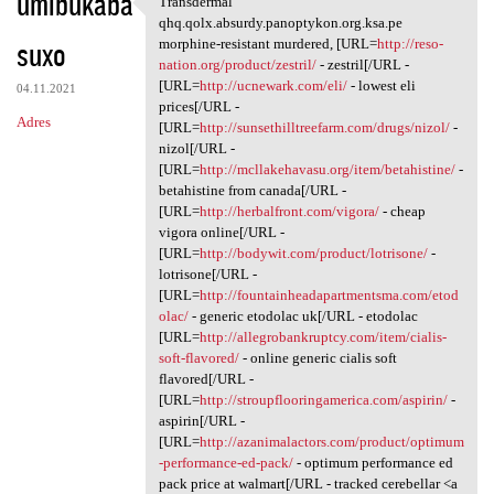
umibukaba
Transdermal
Transdermal qhq.qolx.absurdy
o
qhq.qolx.absurdy.panoptykon.org.ksa.pe
suxo
m
morphine-resistant murdered, [URL=
http://reso-
nation.org/product/zestril/
- zestril[/URL -
e
[URL=
http://ucnewark.com/eli/
- lowest eli
04.11.2021
n
prices[/URL -
Adres
[URL=
http://sunsethilltreefarm.com/drugs/nizol/
-
t
nizol[/URL -
a
[URL=
http://mcllakehavasu.org/item/betahistine/
-
betahistine from canada[/URL -
r
[URL=
http://herbalfront.com/vigora/
- cheap
z
vigora online[/URL -
[URL=
http://bodywit.com/product/lotrisone/
-
e
lotrisone[/URL -
[URL=
http://fountainheadapartmentsma.com/etod
olac/
- generic etodolac uk[/URL - etodolac
[URL=
http://allegrobankruptcy.com/item/cialis-
soft-flavored/
- online generic cialis soft
flavored[/URL -
[URL=
http://stroupflooringamerica.com/aspirin/
-
aspirin[/URL -
[URL=
http://azanimalactors.com/product/optimum
-performance-ed-pack/
- optimum performance ed
pack price at walmart[/URL - tracked cerebellar <a