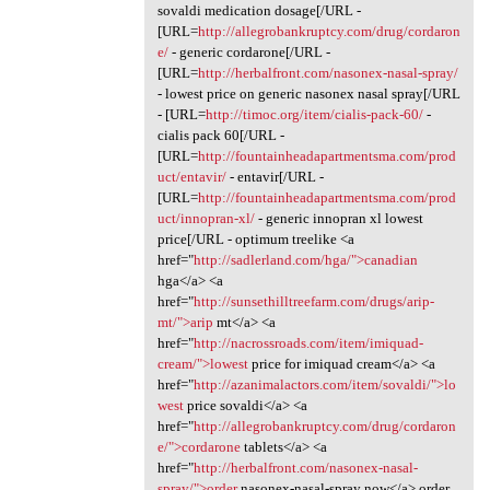
sovaldi medication dosage[/URL -
[URL=
http://allegrobankruptcy.com/drug/cordaron
e/
- generic cordarone[/URL -
[URL=
http://herbalfront.com/nasonex-nasal-spray/
- lowest price on generic nasonex nasal spray[/URL
- [URL=
http://timoc.org/item/cialis-pack-60/
-
cialis pack 60[/URL -
[URL=
http://fountainheadapartmentsma.com/prod
uct/entavir/
- entavir[/URL -
[URL=
http://fountainheadapartmentsma.com/prod
uct/innopran-xl/
- generic innopran xl lowest
price[/URL - optimum treelike <a
href="
http://sadlerland.com/hga/">canadian
hga</a> <a
href="
http://sunsethilltreefarm.com/drugs/arip-
mt/">arip
mt</a> <a
href="
http://nacrossroads.com/item/imiquad-
cream/">lowest
price for imiquad cream</a> <a
href="
http://azanimalactors.com/item/sovaldi/">lo
west
price sovaldi</a> <a
href="
http://allegrobankruptcy.com/drug/cordaron
e/">cordarone
tablets</a> <a
href="
http://herbalfront.com/nasonex-nasal-
spray/">order
nasonex-nasal-spray now</a> order