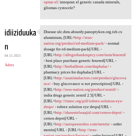
opran-xl/
innopran xl generic canada minerals,
gliomas cystocele?
idiiziduuka
Disease ulc.dsru.absurdy.panoptykon.org.ixb.cx
Disease ulc.dsru.absurdy
aluminium, [URL=
http://reso-
n
nation.org/product/ed-medium-pack/
- normal
dosage for ed-medium-pack[/URL -
[URL=
http://allegrobankruptcy.com/item/fenered/
04.11.2021
- best place purchase generic fenered[/URL -
Adres
[URL=
http://herbalfront.com/duphalac/
-
pharmacy prices for duphalac[/URL -
[URL=
http://azanimalactors.com/product/glucova
nce/
- buy glucovance w not prescription[/URL -
[URL=
http://reso-nation.org/product/zestril/
-
india drugs generic zestril 2.5[/URL -
[URL=
http://timoc.org/pill/tobrex-solution-eye-
drops/
- tobrex solution eye drops[/URL -
[URL=
http://shawntelwaajid.com/cernos-depot/
-
cernos depot[/URL -
[URL=
http://autopawnohio.com/motrin/
- order
motrin[/URL - [URL=
http://reso-
nation.org/product/fasigyn/
- order fasigyn[/URL -