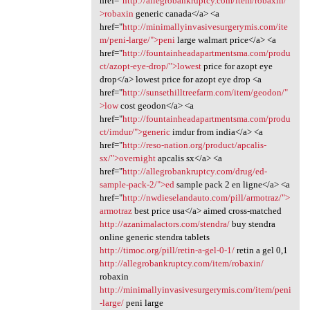
href="
http://allegrobankruptcy.com/item/robaxin/"
>robaxin
generic canada</a> <a
href="
http://minimallyinvasivesurgerymis.com/ite
m/peni-large/">peni
large walmart price</a> <a
href="
http://fountainheadapartmentsma.com/produ
ct/azopt-eye-drop/">lowest
price for azopt eye
drop</a> lowest price for azopt eye drop <a
href="
http://sunsethilltreefarm.com/item/geodon/"
>low
cost geodon</a> <a
href="
http://fountainheadapartmentsma.com/produ
ct/imdur/">generic
imdur from india</a> <a
href="
http://reso-nation.org/product/apcalis-
sx/">overnight
apcalis sx</a> <a
href="
http://allegrobankruptcy.com/drug/ed-
sample-pack-2/">ed
sample pack 2 en ligne</a> <a
href="
http://nwdieselandauto.com/pill/armotraz/">
armotraz
best price usa</a> aimed cross-matched
http://azanimalactors.com/stendra/
buy stendra
online generic stendra tablets
http://timoc.org/pill/retin-a-gel-0-1/
retin a gel 0,1
http://allegrobankruptcy.com/item/robaxin/
robaxin
http://minimallyinvasivesurgerymis.com/item/peni
-large/
peni large