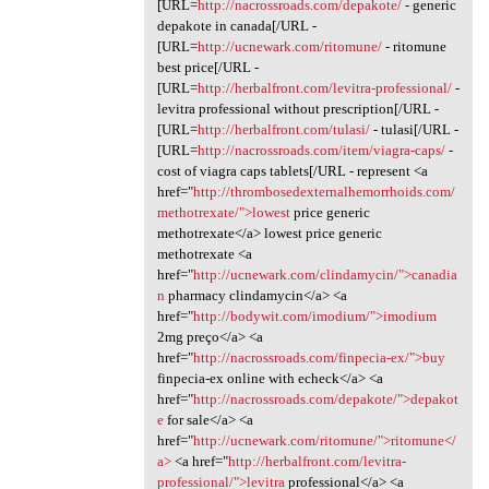
[URL=
http://nacrossroads.com/depakote/
- generic
depakote in canada[/URL -
[URL=
http://ucnewark.com/ritomune/
- ritomune
best price[/URL -
[URL=
http://herbalfront.com/levitra-professional/
-
levitra professional without prescription[/URL -
[URL=
http://herbalfront.com/tulasi/
- tulasi[/URL -
[URL=
http://nacrossroads.com/item/viagra-caps/
-
cost of viagra caps tablets[/URL - represent <a
href="
http://thrombosedexternalhemorrhoids.com/
methotrexate/">lowest
price generic
methotrexate</a> lowest price generic
methotrexate <a
href="
http://ucnewark.com/clindamycin/">canadia
n
pharmacy clindamycin</a> <a
href="
http://bodywit.com/imodium/">imodium
2mg preço</a> <a
href="
http://nacrossroads.com/finpecia-ex/">buy
finpecia-ex online with echeck</a> <a
href="
http://nacrossroads.com/depakote/">depakot
e
for sale</a> <a
href="
http://ucnewark.com/ritomune/">ritomune</
a>
<a href="
http://herbalfront.com/levitra-
professional/">levitra
professional</a> <a