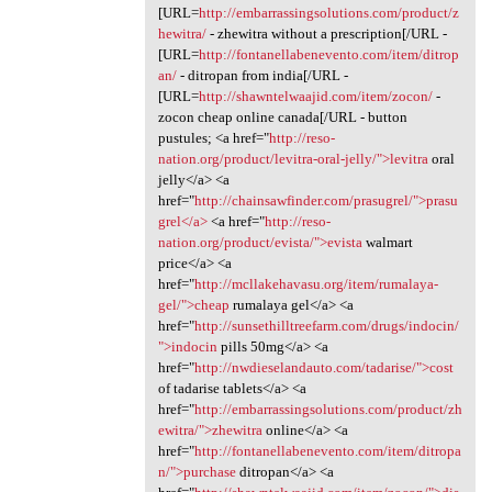
[URL=
http://embarrassingsolutions.com/product/z
hewitra/
- zhewitra without a prescription[/URL -
[URL=
http://fontanellabenevento.com/item/ditrop
an/
- ditropan from india[/URL -
[URL=
http://shawntelwaajid.com/item/zocon/
-
zocon cheap online canada[/URL - button
pustules; <a href="
http://reso-
nation.org/product/levitra-oral-jelly/">levitra
oral
jelly</a> <a
href="
http://chainsawfinder.com/prasugrel/">prasu
grel</a>
<a href="
http://reso-
nation.org/product/evista/">evista
walmart
price</a> <a
href="
http://mcllakehavasu.org/item/rumalaya-
gel/">cheap
rumalaya gel</a> <a
href="
http://sunsethilltreefarm.com/drugs/indocin/
">indocin
pills 50mg</a> <a
href="
http://nwdieselandauto.com/tadarise/">cost
of tadarise tablets</a> <a
href="
http://embarrassingsolutions.com/product/zh
ewitra/">zhewitra
online</a> <a
href="
http://fontanellabenevento.com/item/ditropa
n/">purchase
ditropan</a> <a