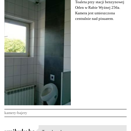
Toaleta przy stacji benzynowej
Orlen w Rabie Wyżnej 256a.
Kamera jest umieszczona
centralnie nad pisuarem.
kamery-bajery
K