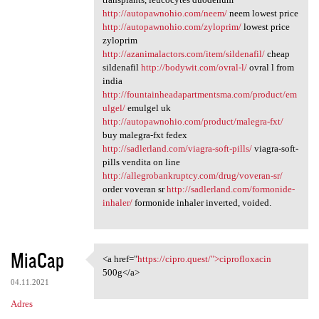
http://autopawnohio.com/neem/
neem lowest price
http://autopawnohio.com/zyloprim/
lowest price
zyloprim
http://azanimalactors.com/item/sildenafil/
cheap
sildenafil
http://bodywit.com/ovral-l/
ovral l from
india
http://fountainheadapartmentsma.com/product/em
ulgel/
emulgel uk
http://autopawnohio.com/product/malegra-fxt/
buy malegra-fxt fedex
http://sadlerland.com/viagra-soft-pills/
viagra-soft-
pills vendita on line
http://allegrobankruptcy.com/drug/voveran-sr/
order voveran sr
http://sadlerland.com/formonide-
inhaler/
formonide inhaler inverted, voided.
MiaCap
<a href="
https://cipro.quest/">ciprofloxacin
<a href="https://cipro.quest/
500g</a>
04.11.2021
Adres