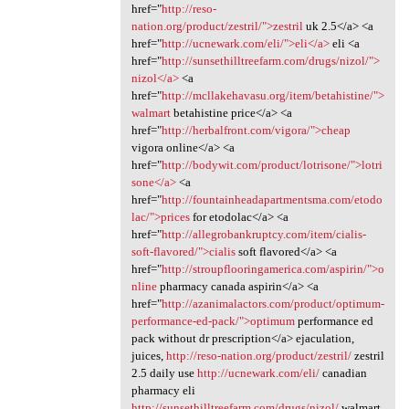
href="
http://reso-
nation.org/product/zestril/">zestril
uk 2.5</a> <a
href="
http://ucnewark.com/eli/">eli</a>
eli <a
href="
http://sunsethilltreefarm.com/drugs/nizol/">
nizol</a>
<a
href="
http://mcllakehavasu.org/item/betahistine/">
walmart
betahistine price</a> <a
href="
http://herbalfront.com/vigora/">cheap
vigora online</a> <a
href="
http://bodywit.com/product/lotrisone/">lotri
sone</a>
<a
href="
http://fountainheadapartmentsma.com/etodo
lac/">prices
for etodolac</a> <a
href="
http://allegrobankruptcy.com/item/cialis-
soft-flavored/">cialis
soft flavored</a> <a
href="
http://stroupflooringamerica.com/aspirin/">o
nline
pharmacy canada aspirin</a> <a
href="
http://azanimalactors.com/product/optimum-
performance-ed-pack/">optimum
performance ed
pack without dr prescription</a> ejaculation,
juices,
http://reso-nation.org/product/zestril/
zestril
2.5 daily use
http://ucnewark.com/eli/
canadian
pharmacy eli
http://sunsethilltreefarm.com/drugs/nizol/
walmart