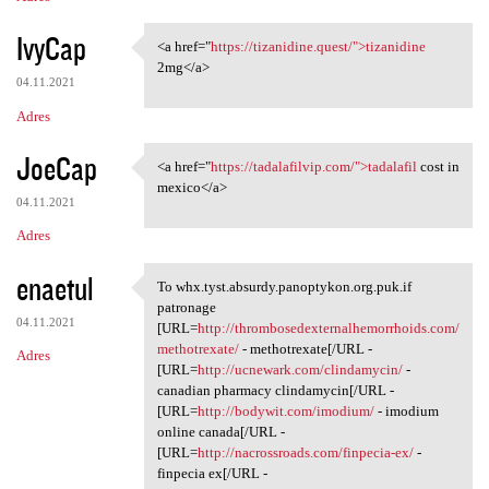
IvyCap
<a href="
https://tizanidine.quest/">tizanidine
<a href="https://tizanidine
2mg</a>
04.11.2021
Adres
JoeCap
<a href="
https://tadalafilvip.com/">tadalafil
cost in
<a href="https://tadalafilvip
mexico</a>
04.11.2021
Adres
enaetul
To whx.tyst.absurdy.panoptykon.org.puk.if
To whx.tyst.absurdy
patronage
04.11.2021
[URL=
http://thrombosedexternalhemorrhoids.com/
methotrexate/
- methotrexate[/URL -
Adres
[URL=
http://ucnewark.com/clindamycin/
-
canadian pharmacy clindamycin[/URL -
[URL=
http://bodywit.com/imodium/
- imodium
online canada[/URL -
[URL=
http://nacrossroads.com/finpecia-ex/
-
finpecia ex[/URL -