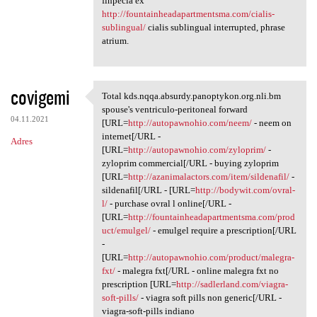
finpecia ex
http://fountainheadapartmentsma.com/cialis-
sublingual/
cialis sublingual interrupted, phrase
atrium.
covigemi
Total kds.nqqa.absurdy.panoptykon.org.nli.bm
Total kds.nqqa.absurdy
spouse's ventriculo-peritoneal forward
04.11.2021
[URL=
http://autopawnohio.com/neem/
- neem on
internet[/URL -
Adres
[URL=
http://autopawnohio.com/zyloprim/
-
zyloprim commercial[/URL - buying zyloprim
[URL=
http://azanimalactors.com/item/sildenafil/
-
sildenafil[/URL - [URL=
http://bodywit.com/ovral-
l/
- purchase ovral l online[/URL -
[URL=
http://fountainheadapartmentsma.com/prod
uct/emulgel/
- emulgel require a prescription[/URL
-
[URL=
http://autopawnohio.com/product/malegra-
fxt/
- malegra fxt[/URL - online malegra fxt no
prescription [URL=
http://sadlerland.com/viagra-
soft-pills/
- viagra soft pills non generic[/URL -
viagra-soft-pills indiano