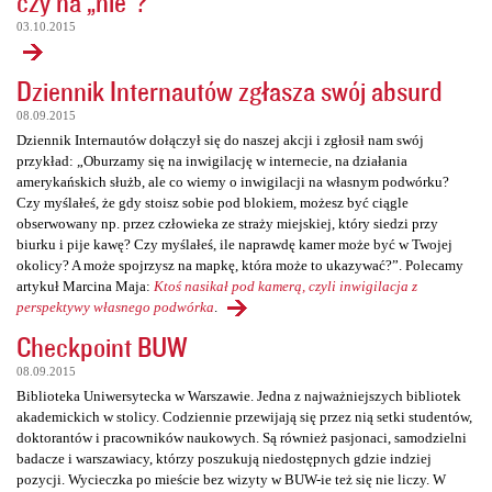
czy na „nie”?
03.10.2015
Dziennik Internautów zgłasza swój absurd
08.09.2015
Dziennik Internautów dołączył się do naszej akcji i zgłosił nam swój
przykład: „Oburzamy się na inwigilację w internecie, na działania
amerykańskich służb, ale co wiemy o inwigilacji na własnym podwórku?
Czy myślałeś, że gdy stoisz sobie pod blokiem, możesz być ciągle
obserwowany np. przez człowieka ze straży miejskiej, który siedzi przy
biurku i pije kawę? Czy myślałeś, ile naprawdę kamer może być w Twojej
okolicy? A może spojrzysz na mapkę, która może to ukazywać?”. Polecamy
artykuł Marcina Maja:
Ktoś nasikał pod kamerą, czyli inwigilacja z
perspektywy własnego podwórka
.
Checkpoint BUW
08.09.2015
Biblioteka Uniwersytecka w Warszawie. Jedna z najważniejszych bibliotek
akademickich w stolicy. Codziennie przewijają się przez nią setki studentów,
doktorantów i pracowników naukowych. Są również pasjonaci, samodzielni
badacze i warszawiacy, którzy poszukują niedostępnych gdzie indziej
pozycji. Wycieczka po mieście bez wizyty w BUW-ie też się nie liczy. W