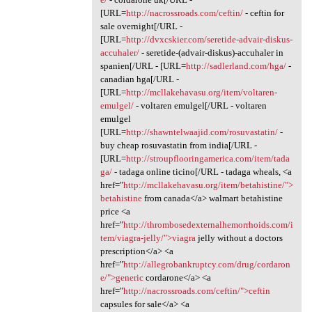
[URL=
http://nacrossroads.com/ceftin/
- ceftin for
sale overnight[/URL -
[URL=
http://dvxcskier.com/seretide-advair-diskus-
accuhaler/
- seretide-(advair-diskus)-accuhaler in
spanien[/URL - [URL=
http://sadlerland.com/hga/
-
canadian hga[/URL -
[URL=
http://mcllakehavasu.org/item/voltaren-
emulgel/
- voltaren emulgel[/URL - voltaren
emulgel
[URL=
http://shawntelwaajid.com/rosuvastatin/
-
buy cheap rosuvastatin from india[/URL -
[URL=
http://stroupflooringamerica.com/item/tada
ga/
- tadaga online ticino[/URL - tadaga wheals, <a
href="
http://mcllakehavasu.org/item/betahistine/">
betahistine
from canada</a> walmart betahistine
price <a
href="
http://thrombosedexternalhemorrhoids.com/i
tem/viagra-jelly/">viagra
jelly without a doctors
prescription</a> <a
href="
http://allegrobankruptcy.com/drug/cordaron
e/">generic
cordarone</a> <a
href="
http://nacrossroads.com/ceftin/">ceftin
capsules for sale</a> <a