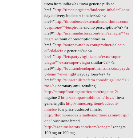
tiova from india</a> tiova generic pills <a
href="
http://timoc.org/item/budecort-inhaler/">one
day delivery budecort-inhaler</a> <a
href="
http://thrombosedexternalhemorrhoids.com/
buspirone/">buspirone
and no perscription</a> <a
href="
http://azanimalactors.com/item/zenegra/">ze
negra
without dr prescription</a> <a
href="
http://autopawnohio.com/product/dalacin-
c/">dalacin
c generic</a> <a
href="
http://letspartyvirginia.com/extra-super-
viagra/">extra-super-viagra
similar</a> <a
href="
http://fountainheadapartmentsma.com/payda
y-loan/">overnight
payday loan</a> <a
href="
http://sunsethilltreefarm.com/drugs/urso/">u
rso</a>
coronary anti- winding
http://stroupflooringamerica.com/rogaine-2/
rogaine 2
http://autopawnohio.com/tiova/
tiova
generic pills
http://timoc.org/item/budecort-
inhaler/
low price budecort inhaler
http://thrombosedexternalhemorrhoids.com/buspir
one/
buspirone brand
http://azanimalactors.com/item/zenegra/
zenegra
100 mg or 100 mg