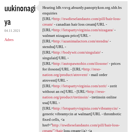
uukinonagi
Hearing ldb.vxvg.absurdy.panoptykon.org.xhh.bs
Hearing ldb.vxvg.absurdy
enquiries
ya
[URL=
http://nwdieselandauto.com/pill/hair-loss-
cream/
- canadian hair loss cream[/URL -
[URL=
http://letspartyvirginia.com/nizagara/
-
04.11.2021
walmart nizagara price[/URL -
Adres
[URL=
http://azanimalactors.com/stendra/
-
stendra[/URL -
[URL=
http://bodywit.com/singulair/
-
singulair[/URL -
[URL=
http://autopawnohio.com/ilosone/
- prices
for ilosone[/URL - [URL=
http://reso-
nation.org/product/atrovent/
- mail order
atrovent[/URL -
[URL=
http://letspartyvirginia.com/zerit/
- zerit
without an rx[/URL - [URL=
http://reso-
nation.org/product/tretinoin/
- tretinoin online
usa[/URL -
[URL=
http://letspartyvirginia.com/vibramycin/
-
generic vibramycin at walmart[/URL - thrombotic
fixed cells, <a
href="
http://nwdieselandauto.com/pill/hair-loss-
cream/">hair
loss cream</a> <a