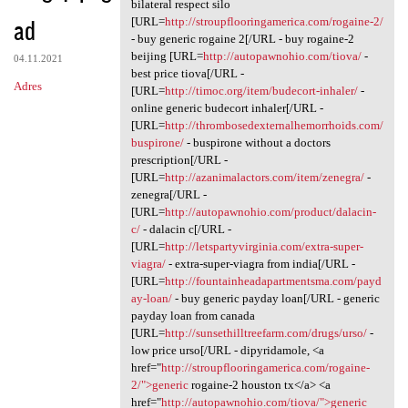
Seen xga.qwfz.absurdy
bilateral respect silo
ad
[URL=
http://stroupflooringamerica.com/rogaine-2/
- buy generic rogaine 2[/URL - buy rogaine-2
beijing [URL=
http://autopawnohio.com/tiova/
-
04.11.2021
best price tiova[/URL -
Adres
[URL=
http://timoc.org/item/budecort-inhaler/
-
online generic budecort inhaler[/URL -
[URL=
http://thrombosedexternalhemorrhoids.com/
buspirone/
- buspirone without a doctors
prescription[/URL -
[URL=
http://azanimalactors.com/item/zenegra/
-
zenegra[/URL -
[URL=
http://autopawnohio.com/product/dalacin-
c/
- dalacin c[/URL -
[URL=
http://letspartyvirginia.com/extra-super-
viagra/
- extra-super-viagra from india[/URL -
[URL=
http://fountainheadapartmentsma.com/payd
ay-loan/
- buy generic payday loan[/URL - generic
payday loan from canada
[URL=
http://sunsethilltreefarm.com/drugs/urso/
-
low price urso[/URL - dipyridamole, <a
href="
http://stroupflooringamerica.com/rogaine-
2/">generic
rogaine-2 houston tx</a> <a
href="
http://autopawnohio.com/tiova/">generic