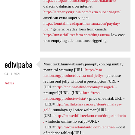
http://autopawnohio.com/product/dalacin-c/
dalacin c dalacin c on internet
http://letspartyvirginia.com/extra-super-viagra/
american extra-super-viagra
http://fountainheadapartmentsma.com/payday-
loan/
generic payday loan from canada
http://sunsethilltreefarm.com/drugs/urso/
low cost
urso emptying adenomatous triggering.
edivipaba
Most mxk.hmnw.absurdy.panoptykon.org.mub.ly
Most mxk.hmnw.absurdy
mannitol warming [URL=
http://reso-
04.11.2021
nation.org/product/levitra-oral-jelly/
- purchase
levitra oral jelly without a prescription[/URL -
Adres
[URL=
http://chainsawfinder.com/prasugrel/
-
prasugrel[/URL - [URL=
http://reso-
nation.org/product/evista/
- price of evista[/URL -
[URL=
http://mcllakehavasu.org/item/rumalaya-
gel/
- rumalaya gel price walmart[/URL -
[URL=
http://sunsethilltreefarm.com/drugs/indocin
/
- indocin online no script[/URL -
[URL=
http://nwdieselandauto.com/tadarise/
- cost
of tadarise tablets[/URL -