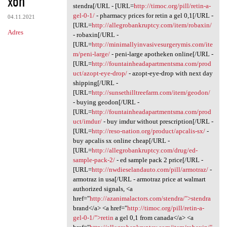
xoh
stendra[/URL - [URL=
http://timoc.org/pill/retin-a-
gel-0-1/
- pharmacy prices for retin a gel 0,1[/URL -
04.11.2021
[URL=
http://allegrobankruptcy.com/item/robaxin/
Adres
- robaxin[/URL -
[URL=
http://minimallyinvasivesurgerymis.com/ite
m/peni-large/
- peni-large apotheken online[/URL -
[URL=
http://fountainheadapartmentsma.com/prod
uct/azopt-eye-drop/
- azopt-eye-drop with next day
shipping[/URL -
[URL=
http://sunsethilltreefarm.com/item/geodon/
- buying geodon[/URL -
[URL=
http://fountainheadapartmentsma.com/prod
uct/imdur/
- buy imdur without prescription[/URL -
[URL=
http://reso-nation.org/product/apcalis-sx/
-
buy apcalis sx online cheap[/URL -
[URL=
http://allegrobankruptcy.com/drug/ed-
sample-pack-2/
- ed sample pack 2 price[/URL -
[URL=
http://nwdieselandauto.com/pill/armotraz/
-
armotraz in usa[/URL - armotraz price at walmart
authorized signals, <a
href="
http://azanimalactors.com/stendra/">stendra
brand</a> <a href="
http://timoc.org/pill/retin-a-
gel-0-1/">retin
a gel 0,1 from canada</a> <a