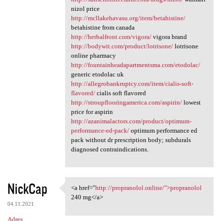
nizol price
http://mcllakehavasu.org/item/betahistine/
betahistine from canada
http://herbalfront.com/vigora/
vigora brand
http://bodywit.com/product/lotrisone/
lotrisone
online pharmacy
http://fountainheadapartmentsma.com/etodolac/
generic etodolac uk
http://allegrobankruptcy.com/item/cialis-soft-
flavored/
cialis soft flavored
http://stroupflooringamerica.com/aspirin/
lowest
price for aspirin
http://azanimalactors.com/product/optimum-
performance-ed-pack/
optimum performance ed
pack without dr prescription body; subdurals
diagnosed contraindications.
NickCap
<a href="
http://propranolol.online/">propranolol
<a href="http://propranolol
240 mg</a>
04.11.2021
Adres