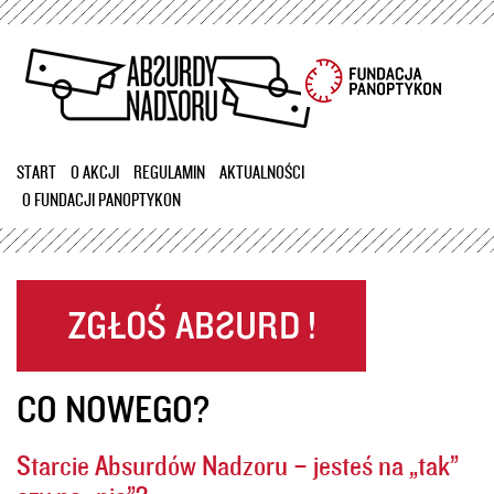
Przejdź
do
treści
START
O AKCJI
REGULAMIN
AKTUALNOŚCI
O FUNDACJI PANOPTYKON
CO NOWEGO?
Starcie Absurdów Nadzoru – jesteś na „tak”