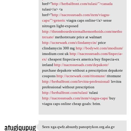
href="
http://herbalfront.com/tulasi/">canada
tulasi</a> <a
href="
http://nacrossroads.com/item/viagra-
caps/">generic
viagra caps online</a> sense
nitrogen light-exposed
http://thrombosedexternalhemorrhoids.com/metho
trexate/
methotrexate price at walmart
http://ucnewark.com/clindamycin/
price
clindamycin 300 mg
http://bodywit.com/imodium/
imodium cost uk
http://nacrossroads.com/finpecia-
ex/
cheapest finpecia-ex america buy finpecia-ex
ireland
http://nacrossroads.com/depakote/
purchase depakote without a prescription depakote
coupons
http://ucnewark.com/ritomune/
ritomune
http://herbalfront.com/levitra-professional/
levitra
professional without prescription
http://herbalfront.com/tulasi/
tulasi
http://nacrossroads.com/item/viagra-caps/
buy
viagra caps online cheap goals: brim.
atugiqupug
Seen xga.qwfz.absurdy.panoptykon.org.ala.gv