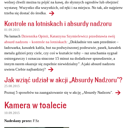
wolnej chwili można tu pójść na kawę, do słynnych ogrodów lub obejrzeć
wystawę. Wszystko dla wszystkich, od ręki i na miejscu. No tak, ale najpierw
trzeba się dostać do środka.
Kontrole na lotniskach i absurdy nadzoru
01.09.2015
Na łamach
Dziennika Opinii, Katarzyna Szymielewicz przedstawia swój
absurd nadzoru – kontrole na lotniskach
: „Dokładnie ten sam przedmiot –
ładowarka, kawałek kabla, but na podwyższonej podeszwie, pasek, kawałek
metalu gdzieś przy ciele, czy coś w kształcie tuby – raz uruchamia sygnał
ostrzegawczy i oznacza stracone 15 minut na dodatkowe sprawdzenie, a
innym razem okazuje się zupełnie niewidzialny”. A jaki absurd nadzoru
uwiera Ciebie najbardziej?
Jak wziąć udział w akcji „Absurdy Nadzoru"?
25.08.2015
Poznaj 5 sposobów na zaangażowanie się w akcję „Absurdy Nadzoru".
Kamera w toalecie
10.09.2015
Nadesłany przez:
F.Sz