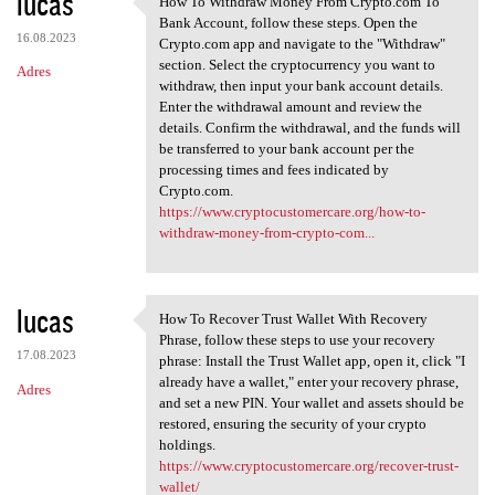
lucas
How To Withdraw Money From Crypto.com To
How To Withdraw Money From
o
Bank Account, follow these steps. Open the
16.08.2023
m
Crypto.com app and navigate to the "Withdraw"
section. Select the cryptocurrency you want to
Adres
e
withdraw, then input your bank account details.
n
Enter the withdrawal amount and review the
details. Confirm the withdrawal, and the funds will
t
be transferred to your bank account per the
a
processing times and fees indicated by
Crypto.com.
r
https://www.cryptocustomercare.org/how-to-
z
withdraw-money-from-crypto-com...
e
lucas
How To Recover Trust Wallet With Recovery
How To Recover Trust Wallet
Phrase, follow these steps to use your recovery
17.08.2023
phrase: Install the Trust Wallet app, open it, click "I
already have a wallet," enter your recovery phrase,
Adres
and set a new PIN. Your wallet and assets should be
restored, ensuring the security of your crypto
holdings.
https://www.cryptocustomercare.org/recover-trust-
wallet/