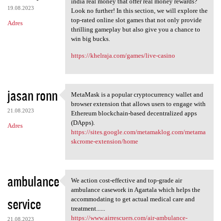
india real money that offer real money rewards?
19.08.2023
Look no further! In this section, we will explore the
top-rated online slot games that not only provide
Adres
thrilling gameplay but also give you a chance to
win big bucks.
https://khelraja.com/games/live-casino
jasan ronn
MetaMask is a popular cryptocurrency wallet and
MetaMask is a popular
browser extension that allows users to engage with
21.08.2023
Ethereum blockchain-based decentralized apps
(DApps).
Adres
https://sites.google.com/metamaklog.com/metama
skcrome-extension/home
ambulance
We action cost-effective and top-grade air
We action cost-effective and
ambulance casework in Agartala which helps the
service
accommodating to get actual medical care and
treatment......
https://www.airrescuers.com/air-ambulance-
21.08.2023