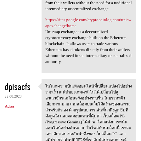
from their wallets without the need for a traditional
intermediary or centralized exchange.
https://sites.google.com/cryptocoinlog.com/unisw
apexchange/home
Uniswap exchange is a decentralized
cryptocurrency exchange built on the Ethereum
blockchain. It allows users to trade various
Ethereum-based tokens directly from their wallets
without the need for an intermediary or centralized
authority.
dpisacfs
ในโลกความบันเทิงออนไลน์ที่เปลี่ยนแปลงไปอย่าง
ในโลกความบันเทิงออนไลน์ที่เปล
รวดเร็ว เสน่ห์ของเกมคาสิโนได้เปลี่ยนไปสู่
22.08.2023
อาณาจักรเสมือนจริงอย่างราบรื่น ในบรรดาตัว
เลือกมากมาย เกมสล็อตบนเว็บได้สร้างช่องเฉพาะ
Adres
สำหรับตัวเอง ด้วยรูปแบบการเล่นที่น่าดึงดูด ธีมที่
ดึงดูดใจ และผลตอบแทนที่คุ้มค่า เว็บสล็อต PG
(Progressive Gaming) ได้นำพาโลกแห่งการพนัน
ออนไลน์อย่างล้นหลาม ในโพสต์บนบล็อกนี้ เราจะ
เจาะลึกขอบเขตอันน่าทึ่งของเว็บสล็อต PG และ
อภิปรายว่ามันปฏิวัติวิธีที่เราสัมผัสประสบการณ์