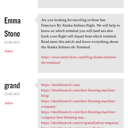
Emma
Are you looking for traveling to/from San
Are you looking for traveling
Francisco By Alaska Airlines flight. We will help to
Stone
know on which terminal you will land ans also
book your flight will depart from which terminal.
Read more this article and know everything about
22.08.2023
the Alaska Airlines sfo Terminal.
Adres
https://www.aairtickets.com/blog/alaska-airlines-
sfo-terminal/
grand
https://shotblastech.com/
https://shotblastech.com/
https://shotblastech.com/shot-blasting-machine-
23.08.2023
blog/
https://shotblastech.com/shot-blasting-machine-
Adres
company/
https://shotblastech.com/shot-blasting-machine-
company/shot-blasting-mac...
https://shotblastech.com/es/granalladora-empresa/