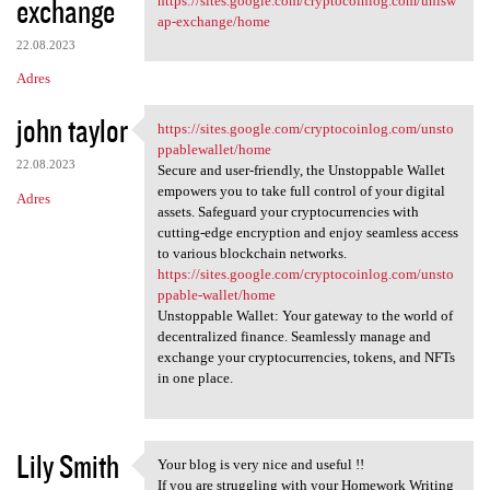
exchange
https://sites.google.com/cryptocoinlog.com/unisw
ap-exchange/home
22.08.2023
Adres
john taylor
https://sites.google.com/cryptocoinlog.com/unsto
https://sites.google.com
ppablewallet/home
22.08.2023
Secure and user-friendly, the Unstoppable Wallet
empowers you to take full control of your digital
Adres
assets. Safeguard your cryptocurrencies with
cutting-edge encryption and enjoy seamless access
to various blockchain networks.
https://sites.google.com/cryptocoinlog.com/unsto
ppable-wallet/home
Unstoppable Wallet: Your gateway to the world of
decentralized finance. Seamlessly manage and
exchange your cryptocurrencies, tokens, and NFTs
in one place.
Lily Smith
Your blog is very nice and useful !!
Your blog is very nice and
If you are struggling with your Homework Writing