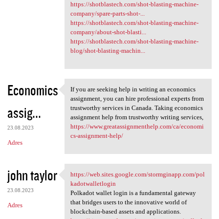
https://shotblastech.com/shot-blasting-machine-
company/spare-parts-shot-...
https://shotblastech.com/shot-blasting-machine-
company/about-shot-blasti...
https://shotblastech.com/shot-blasting-machine-
blog/shot-blasting-machin...
Economics
If you are seeking help in writing an economics
If you are seeking help in
assignment, you can hire professional experts from
assig...
trustworthy services in Canada. Taking economics
assignment help from trustworthy writing services,
https://www.greatassignmenthelp.com/ca/economi
23.08.2023
cs-assignment-help/
Adres
john taylor
https://web.sites.google.com/stormginapp.com/pol
https://web.sites.google.com
kadotwalletlogin
23.08.2023
Polkadot wallet login is a fundamental gateway
that bridges users to the innovative world of
Adres
blockchain-based assets and applications.