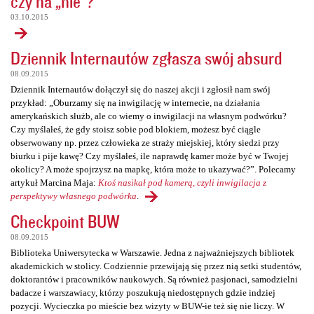
czy na „nie”?
03.10.2015
Dziennik Internautów zgłasza swój absurd
08.09.2015
Dziennik Internautów dołączył się do naszej akcji i zgłosił nam swój
przykład: „Oburzamy się na inwigilację w internecie, na działania
amerykańskich służb, ale co wiemy o inwigilacji na własnym podwórku?
Czy myślałeś, że gdy stoisz sobie pod blokiem, możesz być ciągle
obserwowany np. przez człowieka ze straży miejskiej, który siedzi przy
biurku i pije kawę? Czy myślałeś, ile naprawdę kamer może być w Twojej
okolicy? A może spojrzysz na mapkę, która może to ukazywać?”. Polecamy
artykuł Marcina Maja:
Ktoś nasikał pod kamerą, czyli inwigilacja z
perspektywy własnego podwórka
.
Checkpoint BUW
08.09.2015
Biblioteka Uniwersytecka w Warszawie. Jedna z najważniejszych bibliotek
akademickich w stolicy. Codziennie przewijają się przez nią setki studentów,
doktorantów i pracowników naukowych. Są również pasjonaci, samodzielni
badacze i warszawiacy, którzy poszukują niedostępnych gdzie indziej
pozycji. Wycieczka po mieście bez wizyty w BUW-ie też się nie liczy. W