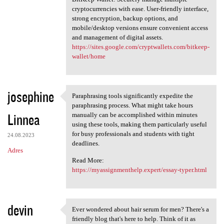
cryptocurrencies with ease. User-friendly interface,
strong encryption, backup options, and
mobile/desktop versions ensure convenient access
and management of digital assets.
https://sites.google.com/cryptwallets.com/bitkeep-
wallet/home
josephine
Paraphrasing tools significantly expedite the
Paraphrasing tools
paraphrasing process. What might take hours
Linnea
manually can be accomplished within minutes
using these tools, making them particularly useful
for busy professionals and students with tight
24.08.2023
deadlines.
Adres
Read More:
https://myassignmenthelp.expert/essay-typer.html
devin
Ever wondered about hair serum for men? There's a
Ever wondered about hair
friendly blog that's here to help. Think of it as