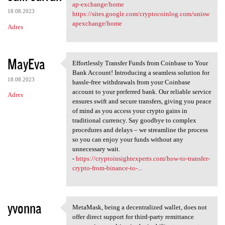
https://sites.google.com
ap-exchange/home
18.08.2023
https://sites.google.com/cryptocoinlog.com/unisw
apexchange/home
Adres
MayEva
Effortlessly Transfer Funds from Coinbase to Your
Effortlessly Transfer Funds
Bank Account! Introducing a seamless solution for
18.08.2023
hassle-free withdrawals from your Coinbase
account to your preferred bank. Our reliable service
Adres
ensures swift and secure transfers, giving you peace
of mind as you access your crypto gains in
traditional currency. Say goodbye to complex
procedures and delays – we streamline the process
so you can enjoy your funds without any
unnecessary wait.
-
https://cryptoinsightexperts.com/how-to-transfer-
crypto-from-binance-to-...
yvonna
MetaMask, being a decentralized wallet, does not
MetaMask, being a
offer direct support for third-party remittance