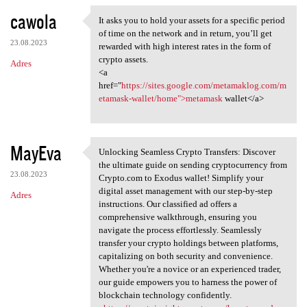
cawola
It asks you to hold your assets for a specific period
It asks you to hold your
of time on the network and in return, you’ll get
23.08.2023
rewarded with high interest rates in the form of
crypto assets.
Adres
<a
href="
https://sites.google.com/metamaklog.com/m
etamask-wallet/home">metamask
wallet</a>
MayEva
Unlocking Seamless Crypto Transfers: Discover
Unlocking Seamless Crypto
the ultimate guide on sending cryptocurrency from
23.08.2023
Crypto.com to Exodus wallet! Simplify your
digital asset management with our step-by-step
Adres
instructions. Our classified ad offers a
comprehensive walkthrough, ensuring you
navigate the process effortlessly. Seamlessly
transfer your crypto holdings between platforms,
capitalizing on both security and convenience.
Whether you're a novice or an experienced trader,
our guide empowers you to harness the power of
blockchain technology confidently.