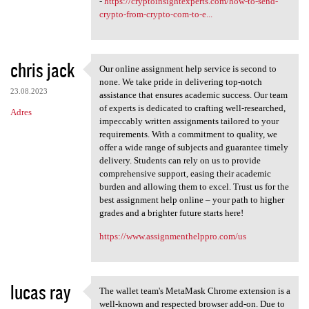
-
https://cryptoinsightexperts.com/how-to-send-
crypto-from-crypto-com-to-e...
chris jack
Our online assignment help service is second to
Our online assignment help
none. We take pride in delivering top-notch
23.08.2023
assistance that ensures academic success. Our team
of experts is dedicated to crafting well-researched,
Adres
impeccably written assignments tailored to your
requirements. With a commitment to quality, we
offer a wide range of subjects and guarantee timely
delivery. Students can rely on us to provide
comprehensive support, easing their academic
burden and allowing them to excel. Trust us for the
best assignment help online – your path to higher
grades and a brighter future starts here!
https://www.assignmenthelppro.com/us
lucas ray
The wallet team's MetaMask Chrome extension is a
The wallet team's MetaMask
well-known and respected browser add-on. Due to