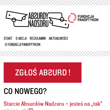
Przejdź
do
treści
START
O AKCJI
REGULAMIN
AKTUALNOŚCI
O FUNDACJI PANOPTYKON
CO NOWEGO?
Starcie Absurdów Nadzoru – jesteś na „tak”