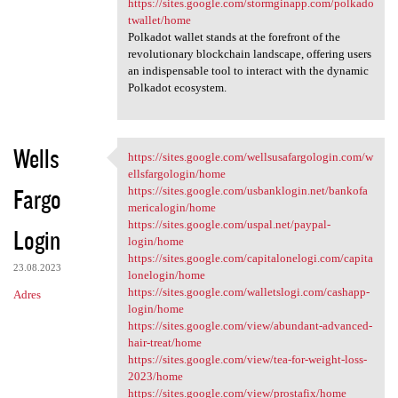
https://sites.google.com/stormginapp.com/polkado
twallet/home
Polkadot wallet stands at the forefront of the
revolutionary blockchain landscape, offering users
an indispensable tool to interact with the dynamic
Polkadot ecosystem.
Wells
https://sites.google.com/wellsusafargologin.com/w
https://sites.google.com
ellsfargologin/home
Fargo
https://sites.google.com/usbanklogin.net/bankofa
mericalogin/home
https://sites.google.com/uspal.net/paypal-
Login
login/home
https://sites.google.com/capitalonelogi.com/capita
23.08.2023
lonelogin/home
https://sites.google.com/walletslogi.com/cashapp-
Adres
login/home
https://sites.google.com/view/abundant-advanced-
hair-treat/home
https://sites.google.com/view/tea-for-weight-loss-
2023/home
https://sites.google.com/view/prostafix/home