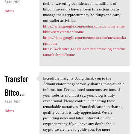
24.08.2023
their unwavering confidence in it, millions of
bitcoin investors have chosen this extension to
Adres
manage their cryptocurrency holdings and carry
out wallet activities.
https://sites.google.com/metmskcrm.com/metamas
kbrowserextension/home
https://sites.google.com/metmskio.com/metamaska
pp/home
https://web.sites.google.com/metamasclog.com/me
tamaskchrom/home
Transfer
Incredible insights! A big thank you to the
Incredible insights! A big
Administrator for generously sharing this valuable
Bitco...
information. I've explored numerous sections of
your website and must say, your blog is truly
exceptional. Please continue imparting these
24.08.2023
remarkable narratives. Your dedication to sharing
Adres
quality content is truly appreciated. We are
providing news and latest information about
cryptocurrency, if you have any doubt about
crypto we are here to guide you. For more