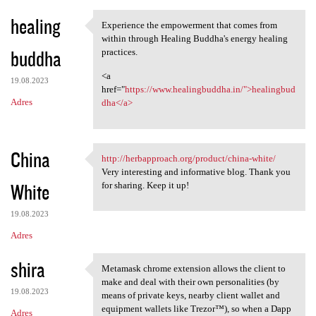
healing
Experience the empowerment that comes from
Experience the empowerment
within through Healing Buddha's energy healing
buddha
practices.
<a
19.08.2023
href="
https://www.healingbuddha.in/">healingbud
Adres
dha</a>
China
http://herbapproach.org/product/china-white/
http://herbapproach.org
Very interesting and informative blog. Thank you
White
for sharing. Keep it up!
19.08.2023
Adres
shira
Metamask chrome extension allows the client to
Metamask chrome extension
make and deal with their own personalities (by
19.08.2023
means of private keys, nearby client wallet and
equipment wallets like Trezor™), so when a Dapp
Adres