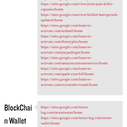
https://sites.google.com/view/joint-pain-killer-
capsules/home
https://sites.google.com/view/folifort-hair-growth-
updated/home
https://sites.google.com/learn-to-
activate.com/aolmail/home
https://sites.google.com/learn-to-
activate.com/disneyplus/home
https://sites.google.com/learn-to-
activate.com/paypallogin/home
https://sites.google.com/learn-to-
activate.com/amazoncustomerservice/home
https://sites.google.com/learn-to-
activate.com/apple-com-bill/home
https://sites.google.com/learn-to-
activate.com/tvyoutube-tvstart/home
BlockChai
https://sites.google.com/trezor-
https://sites.google.com
log.com/trezoriostart/home
n Wallet
https://sites.google.com/trezor-log.com/trezor-
wallet/home