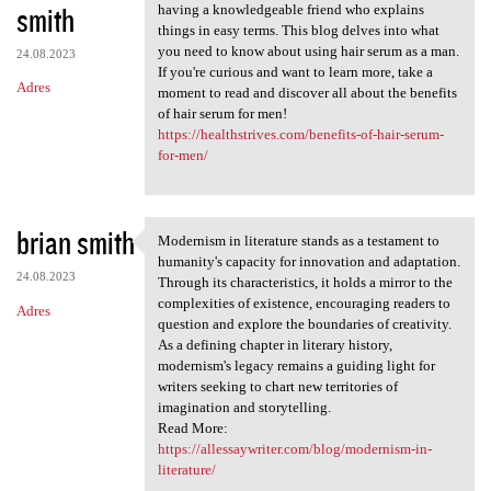
smith
having a knowledgeable friend who explains
things in easy terms. This blog delves into what
you need to know about using hair serum as a man.
24.08.2023
If you're curious and want to learn more, take a
Adres
moment to read and discover all about the benefits
of hair serum for men!
https://healthstrives.com/benefits-of-hair-serum-
for-men/
brian smith
Modernism in literature stands as a testament to
Modernism in literature
humanity's capacity for innovation and adaptation.
24.08.2023
Through its characteristics, it holds a mirror to the
complexities of existence, encouraging readers to
Adres
question and explore the boundaries of creativity.
As a defining chapter in literary history,
modernism's legacy remains a guiding light for
writers seeking to chart new territories of
imagination and storytelling.
Read More:
https://allessaywriter.com/blog/modernism-in-
literature/