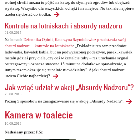
wolnej chwili można tu pójść na kawę, do słynnych ogrodów lub obejrzeć
wystawę. Wszystko dla wszystkich, od ręki i na miejscu. No tak, ale najpierw
trzeba się dostać do środka.
Kontrole na lotniskach i absurdy nadzoru
01.09.2015
Na łamach
Dziennika Opinii, Katarzyna Szymielewicz przedstawia swój
absurd nadzoru – kontrole na lotniskach
: „Dokładnie ten sam przedmiot –
ładowarka, kawałek kabla, but na podwyższonej podeszwie, pasek, kawałek
metalu gdzieś przy ciele, czy coś w kształcie tuby – raz uruchamia sygnał
ostrzegawczy i oznacza stracone 15 minut na dodatkowe sprawdzenie, a
innym razem okazuje się zupełnie niewidzialny”. A jaki absurd nadzoru
uwiera Ciebie najbardziej?
Jak wziąć udział w akcji „Absurdy Nadzoru"?
25.08.2015
Poznaj 5 sposobów na zaangażowanie się w akcję „Absurdy Nadzoru".
Kamera w toalecie
10.09.2015
Nadesłany przez:
F.Sz