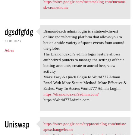
https://sites.google.com/metamaklog.com/metama
sk-crome/home
dgsdfgfdg
Diamondexch admin login is a state-of-the-art
Diamondexch admin login is a
online sports betting platform that allows you to
21.08.2023
bet on a wide variety of sports events from around
the globe.
Adres
The Diamondexch9 admin login feature allows
authorized punters to manage the settings of their
betting accounts, create or amend bets, view
activity
Make Easy & Quick Login to World777 Admin
Panel With More Secure Method. More Effective &
Easiest Way To Access World777 Admin Login.
https://diamondexeh9admin.com/
|
https://World777admîn.com
Uniswap
https://sites.google.com/cryptocoinlog.com/unisw
https://sites.google.com
apexchange/home