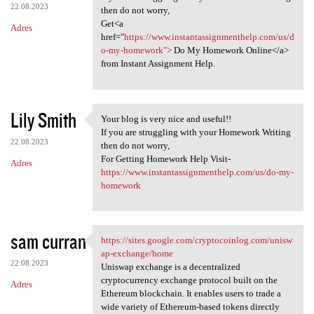
22.08.2023
then do not worry,
Get<a
Adres
href="
https://www.instantassignmenthelp.com/us/d
o-my-homework">
Do My Homework Online</a>
from Instant Assignment Help.
Lily Smith
Your blog is very nice and useful!!
Your blog is very nice and
If you are struggling with your Homework Writing
22.08.2023
then do not worry,
For Getting Homework Help Visit-
Adres
https://www.instantassignmenthelp.com/us/do-my-
homework
sam curran
https://sites.google.com/cryptocoinlog.com/unisw
https://sites.google.com
ap-exchange/home
22.08.2023
Uniswap exchange is a decentralized
cryptocurrency exchange protocol built on the
Adres
Ethereum blockchain. It enables users to trade a
wide variety of Ethereum-based tokens directly