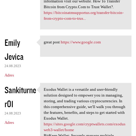
information visit our website. How To Transfer
Bitcoin from Crypto.Com to Trust Wallet?.
https://bitcoinatmsupportus.org/transfer-bitcoin-
from-crypto-com-to-trus...
Emily
great post
https://www.google.com
great post https://www.google
Jevica
24.08.2023
Adres
Sankiturne
Exodus Wallet is a versatile and user-friendly
Exodus Wallet is a versatile
solution designed to empower you in managing,
r01
storing, and trading various cryptocurrencies. In
this comprehensive guide, we'll walk you through
the features, benefits, and steps to get started with
24.08.2023
Exodus Wallet.
Adres
https://sites.google.com/cryptwallets.com/exodus
web3-wallet/home
BitKeep Wallet: Securely manage multiple