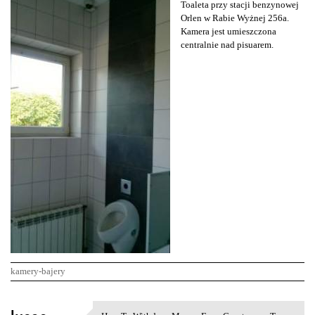
Toaleta przy stacji benzynowej
Orlen w Rabie Wyżnej 256a.
Kamera jest umieszczona
centralnie nad pisuarem.
kamery-bajery
K