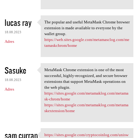
lucas ray
The popular and useful MetaMask Chrome browser
The popular and useful
extension is made available to everyone by the
18.08.2023
wallet group.
https://web.sites.google.com/metamasclog.com/me
Adres
tamaskchrom/home
Sasuke
MetaMask Chrome extension is one of the most
MetaMask Chrome extension is
successful, highly-recognized, and secure browser
18.08.2023
extensions that support MetaMask operations on
the web plugin.
Adres
https://sites.google.com/metamaklog.com/metama
sk-chrom/home
https://sites.google.com/metamaklog.com/metama
skextension/home
sam curran
https://sites.google.com/cryptocoinlog.com/unisw