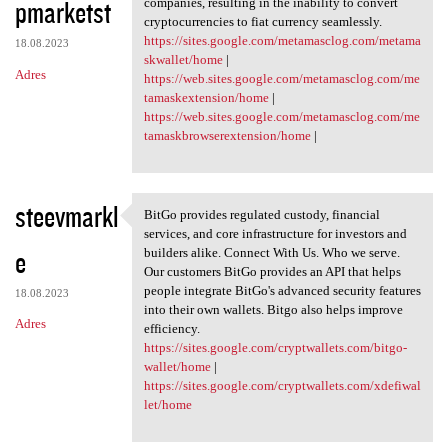
pmarketst
companies, resulting in the inability to convert
cryptocurrencies to fiat currency seamlessly.
https://sites.google.com/metamasclog.com/metama
18.08.2023
skwallet/home
|
Adres
https://web.sites.google.com/metamasclog.com/me
tamaskextension/home
|
https://web.sites.google.com/metamasclog.com/me
tamaskbrowserextension/home
|
steevmarkl
BitGo provides regulated custody, financial
BitGo provides regulated
services, and core infrastructure for investors and
e
builders alike. Connect With Us. Who we serve.
Our customers BitGo provides an API that helps
people integrate BitGo's advanced security features
18.08.2023
into their own wallets. Bitgo also helps improve
Adres
efficiency.
https://sites.google.com/cryptwallets.com/bitgo-
wallet/home
|
https://sites.google.com/cryptwallets.com/xdefiwal
let/home