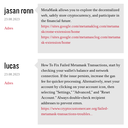
jasan ronn
MetaMask allows you to explore the decentralized
MetaMask allows you to
web, safely store cryptocurrency, and participate in
23.08.2023
the financial future.
https://sites.google.com/metamaklog.com/metama
Adres
skcrome-extension/home
https://sites.google.com/metamasclog.com/metama
sk-extension/home
lucas
How To Fix Failed Metamask Transactions, start by
How To Fix Failed Metamask
checking your wallet's balance and network
23.08.2023
connection. If the issue persists, increase the gas
fee for quicker processing. Alternatively, reset your
Adres
account by clicking on your account icon, then
selecting "Settings," "Advanced," and "Reset
Account." Always double-check recipient
addresses to prevent errors.
https://www.cryptocustomercare.org/failed-
metamask-transactions-troubles...