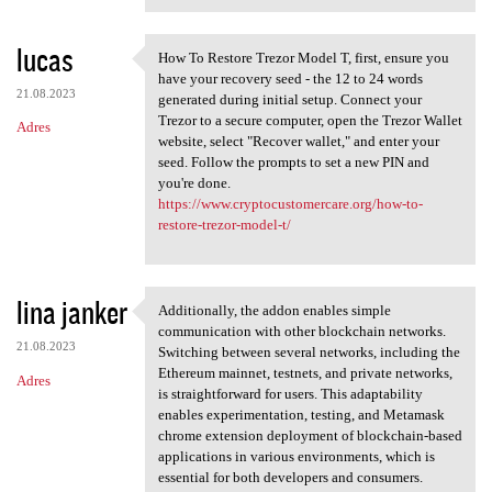
lucas
How To Restore Trezor Model T, first, ensure you
How To Restore Trezor Model T
have your recovery seed - the 12 to 24 words
21.08.2023
generated during initial setup. Connect your
Trezor to a secure computer, open the Trezor Wallet
Adres
website, select "Recover wallet," and enter your
seed. Follow the prompts to set a new PIN and
you're done.
https://www.cryptocustomercare.org/how-to-
restore-trezor-model-t/
lina janker
Additionally, the addon enables simple
Additionally, the addon
communication with other blockchain networks.
21.08.2023
Switching between several networks, including the
Ethereum mainnet, testnets, and private networks,
Adres
is straightforward for users. This adaptability
enables experimentation, testing, and Metamask
chrome extension deployment of blockchain-based
applications in various environments, which is
essential for both developers and consumers.