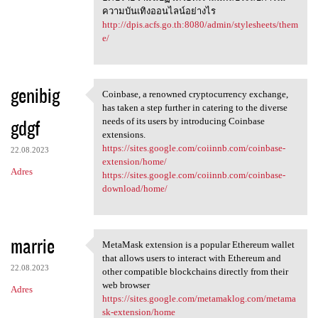
ความบันเทิงออนไลน์อย่างไร
http://dpis.acfs.go.th:8080/admin/stylesheets/them
e/
genibig
Coinbase, a renowned cryptocurrency exchange,
Coinbase, a renowned
has taken a step further in catering to the diverse
gdgf
needs of its users by introducing Coinbase
extensions.
https://sites.google.com/coiinnb.com/coinbase-
22.08.2023
extension/home/
Adres
https://sites.google.com/coiinnb.com/coinbase-
download/home/
marrie
MetaMask extension is a popular Ethereum wallet
MetaMask extension is a
that allows users to interact with Ethereum and
22.08.2023
other compatible blockchains directly from their
web browser
Adres
https://sites.google.com/metamaklog.com/metama
sk-extension/home