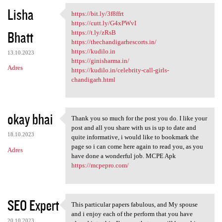
Lisha
https://bit.ly/3f8ffrt
https://bit.ly/3f8ffrt
https://cutt.ly/G4xPWvI
Bhatt
https://t.ly/zRsB
https://thechandigarhescorts.in/
https://kudilo.in
13.10.2023
https://ginisharma.in/
Adres
https://kudilo.in/celebrity-call-girls-
chandigarh.html
okay bhai
Thank you so much for the post you do. I like your
Thank you so much for the
post and all you share with us is up to date and
18.10.2023
quite informative, i would like to bookmark the
page so i can come here again to read you, as you
Adres
have done a wonderful job. MCPE Apk
https://mcpepro.com/
SEO Expert
This particular papers fabulous, and My spouse
This particular papers
and i enjoy each of the perform that you have
20.10.2023