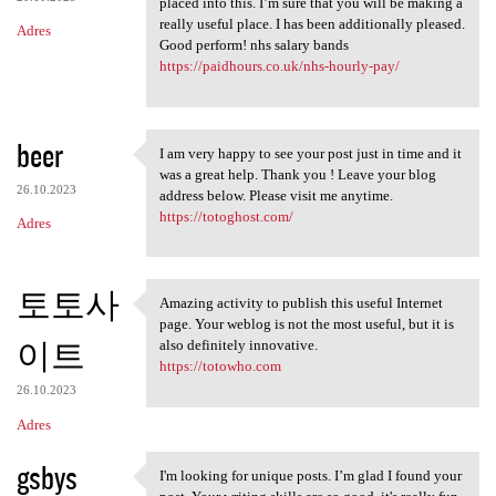
placed into this. I’m sure that you will be making a
really useful place. I has been additionally pleased.
Adres
Good perform! nhs salary bands
https://paidhours.co.uk/nhs-hourly-pay/
beer
I am very happy to see your post just in time and it
I am very happy to see your
was a great help. Thank you ! Leave your blog
26.10.2023
address below. Please visit me anytime.
https://totoghost.com/
Adres
토토사
Amazing activity to publish this useful Internet
Amazing activity to publish
page. Your weblog is not the most useful, but it is
이트
also definitely innovative.
https://totowho.com
26.10.2023
Adres
gsbys
I'm looking for unique posts. I’m glad I found your
I'm looking for unique posts.