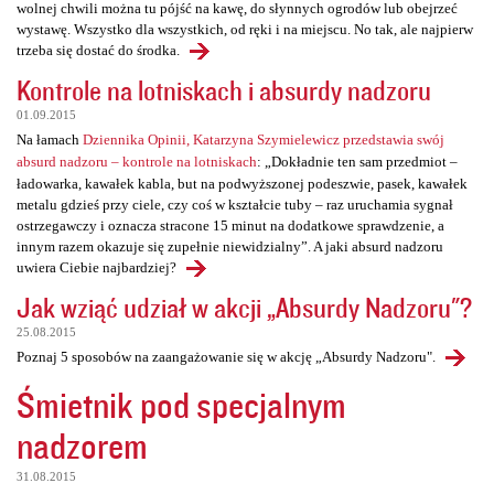
wolnej chwili można tu pójść na kawę, do słynnych ogrodów lub obejrzeć
wystawę. Wszystko dla wszystkich, od ręki i na miejscu. No tak, ale najpierw
trzeba się dostać do środka.
Kontrole na lotniskach i absurdy nadzoru
01.09.2015
Na łamach
Dziennika Opinii, Katarzyna Szymielewicz przedstawia swój
absurd nadzoru – kontrole na lotniskach
: „Dokładnie ten sam przedmiot –
ładowarka, kawałek kabla, but na podwyższonej podeszwie, pasek, kawałek
metalu gdzieś przy ciele, czy coś w kształcie tuby – raz uruchamia sygnał
ostrzegawczy i oznacza stracone 15 minut na dodatkowe sprawdzenie, a
innym razem okazuje się zupełnie niewidzialny”. A jaki absurd nadzoru
uwiera Ciebie najbardziej?
Jak wziąć udział w akcji „Absurdy Nadzoru"?
25.08.2015
Poznaj 5 sposobów na zaangażowanie się w akcję „Absurdy Nadzoru".
Śmietnik pod specjalnym
nadzorem
31.08.2015