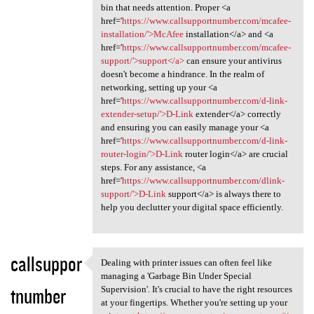
bin that needs attention. Proper <a
href='
https://www.callsupportnumber.com/mcafee-
installation/'>McAfee
installation</a> and <a
href='
https://www.callsupportnumber.com/mcafee-
support/'>support</a>
can ensure your antivirus
doesn't become a hindrance. In the realm of
networking, setting up your <a
href='
https://www.callsupportnumber.com/d-link-
extender-setup/'>D-Link
extender</a> correctly
and ensuring you can easily manage your <a
href='
https://www.callsupportnumber.com/d-link-
router-login/'>D-Link
router login</a> are crucial
steps. For any assistance, <a
href='
https://www.callsupportnumber.com/dlink-
support/'>D-Link
support</a> is always there to
help you declutter your digital space efficiently.
callsuppor
Dealing with printer issues can often feel like
Dealing with printer issues
managing a 'Garbage Bin Under Special
tnumber
Supervision'. It's crucial to have the right resources
at your fingertips. Whether you're setting up your