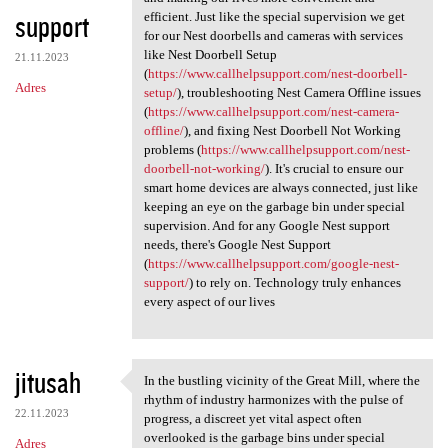
support
efficient. Just like the special supervision we get
for our Nest doorbells and cameras with services
like Nest Doorbell Setup
21.11.2023
(
https://www.callhelpsupport.com/nest-doorbell-
Adres
setup/
), troubleshooting Nest Camera Offline issues
(
https://www.callhelpsupport.com/nest-camera-
offline/
), and fixing Nest Doorbell Not Working
problems (
https://www.callhelpsupport.com/nest-
doorbell-not-working/
). It's crucial to ensure our
smart home devices are always connected, just like
keeping an eye on the garbage bin under special
supervision. And for any Google Nest support
needs, there's Google Nest Support
(
https://www.callhelpsupport.com/google-nest-
support/
) to rely on. Technology truly enhances
every aspect of our lives
jitusah
In the bustling vicinity of the Great Mill, where the
In the bustling vicinity of
rhythm of industry harmonizes with the pulse of
22.11.2023
progress, a discreet yet vital aspect often
overlooked is the garbage bins under special
Adres