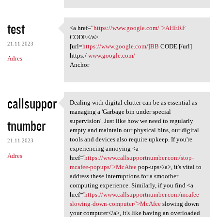
test
<a href="
https://www.google.com/">AHERF
<a href="https://www.google
CODE</a>
21.11.2023
[url=
https://www.google.com/]BB
CODE [/url]
https:/
www.google.com/
Adres
Anchor
callsuppor
Dealing with digital clutter can be as essential as
Dealing with digital clutter
managing a 'Garbage bin under special
tnumber
supervision'. Just like how we need to regularly
empty and maintain our physical bins, our digital
tools and devices also require upkeep. If you're
21.11.2023
experiencing annoying <a
Adres
href='
https://www.callsupportnumber.com/stop-
mcafee-popups/'>McAfee
pop-ups</a>, it's vital to
address these interruptions for a smoother
computing experience. Similarly, if you find <a
href='
https://www.callsupportnumber.com/mcafee-
slowing-down-computer/'>McAfee
slowing down
your computer</a>, it's like having an overloaded