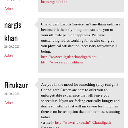
23.09.2023
https://girlchd.in
Adres
nargis
Chandigarh Escorts Service isn’t anything ordinary
Chandigarh Escorts Service
because it’s the only thing that can take you to
khan
your ultimate path of happiness. We have
outstanding ladies working for us who can give
you physical satisfaction, necessary for your well-
26.09.2023
being.
Adres
http://www.callgirlinchandigarh.net
http://www.sargunmehta.in
Ritukaur
Are you in the mood for something spicy tonight?
Are you in the mood for
Chandigarh Escorts are here to offer you an
26.09.2023
unforgettable experience that will leave you
speechless. If you are feeling erotically hungry and
Adres
desire something that will make you feel hot, then
there is no better option than to hire these stunning
ladies.
<a href="
http://www.ritukaur.in">Chandigarh
Escorts</a>