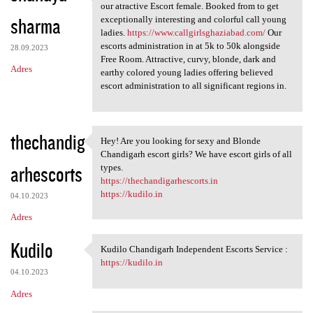
Get half off on every one of
our atractive Escort female. Booked from to get
sharma
exceptionally interesting and colorful call young
ladies.
https://www.callgirlsghaziabad.com/
Our
escorts administration in at 5k to 50k alongside
28.09.2023
Free Room. Attractive, curvy, blonde, dark and
Adres
earthy colored young ladies offering believed
escort administration to all significant regions in.
thechandig
Hey! Are you looking for sexy and Blonde
Hey! Are you looking for sexy
Chandigarh escort girls? We have escort girls of all
arhescorts
types.
https://thechandigarhescorts.in
https://kudilo.in
04.10.2023
Adres
Kudilo
Kudilo Chandigarh Independent Escorts Service :
Kudilo Chandigarh Independent
https://kudilo.in
04.10.2023
Adres