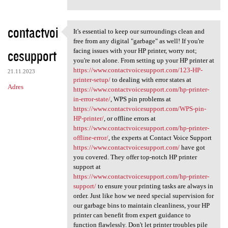
contactvoi
It's essential to keep our surroundings clean and
It's essential to keep our
free from any digital "garbage" as well! If you're
cesupport
facing issues with your HP printer, worry not;
you're not alone. From setting up your HP printer at
https://www.contactvoicesupport.com/123-HP-
21.11.2023
printer-setup/
to dealing with error states at
Adres
https://www.contactvoicesupport.com/hp-printer-
in-error-state/
, WPS pin problems at
https://www.contactvoicesupport.com/WPS-pin-
HP-printer/
, or offline errors at
https://www.contactvoicesupport.com/hp-printer-
offline-error/
, the experts at Contact Voice Support
https://www.contactvoicesupport.com/
have got
you covered. They offer top-notch HP printer
support at
https://www.contactvoicesupport.com/hp-printer-
support/
to ensure your printing tasks are always in
order. Just like how we need special supervision for
our garbage bins to maintain cleanliness, your HP
printer can benefit from expert guidance to
function flawlessly. Don't let printer troubles pile