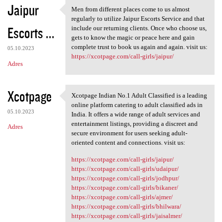
Jaipur
Men from different places come to us almost
Men from different places
regularly to utilize Jaipur Escorts Service and that
Escorts ...
include our returning clients. Once who choose us,
gets to know the magic or peace here and gain
complete trust to book us again and again. visit us:
05.10.2023
https://xcotpage.com/call-girls/jaipur/
Adres
Xcotpage
Xcotpage Indian No.1 Adult Classified is a leading
Xcotpage Indian No.1 Adult
online platform catering to adult classified ads in
05.10.2023
India. It offers a wide range of adult services and
entertainment listings, providing a discreet and
Adres
secure environment for users seeking adult-
oriented content and connections. visit us:
https://xcotpage.com/call-girls/jaipur/
https://xcotpage.com/call-girls/udaipur/
https://xcotpage.com/call-girls/jodhpur/
https://xcotpage.com/call-girls/bikaner/
https://xcotpage.com/call-girls/ajmer/
https://xcotpage.com/call-girls/bhilwara/
https://xcotpage.com/call-girls/jaisalmer/