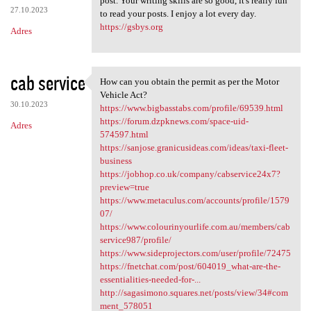
post. Your writing skills are so good, it's really fun
27.10.2023
to read your posts. I enjoy a lot every day.
https://gsbys.org
Adres
cab service
How can you obtain the permit as per the Motor
How can you obtain the permit
Vehicle Act?
30.10.2023
https://www.bigbasstabs.com/profile/69539.html
https://forum.dzpknews.com/space-uid-
Adres
574597.html
https://sanjose.granicusideas.com/ideas/taxi-fleet-
business
https://jobhop.co.uk/company/cabservice24x7?
preview=true
https://www.metaculus.com/accounts/profile/1579
07/
https://www.colourinyourlife.com.au/members/cab
service987/profile/
https://www.sideprojectors.com/user/profile/72475
https://fnetchat.com/post/604019_what-are-the-
essentialities-needed-for-...
http://sagasimono.squares.net/posts/view/34#com
ment_578051