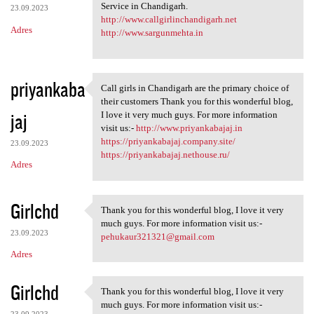
Service in Chandigarh.
23.09.2023
http://www.callgirlinchandigarh.net
Adres
http://www.sargunmehta.in
priyankaba
Call girls in Chandigarh are the primary choice of
Call girls in Chandigarh are
their customers Thank you for this wonderful blog,
jaj
I love it very much guys. For more information
visit us:-
http://www.priyankabajaj.in
https://priyankabajaj.company.site/
23.09.2023
https://priyankabajaj.nethouse.ru/
Adres
Girlchd
Thank you for this wonderful blog, I love it very
Thank you for this wonderful
much guys. For more information visit us:-
23.09.2023
pehukaur321321@gmail.com
Adres
Girlchd
Thank you for this wonderful blog, I love it very
Thank you for this wonderful
much guys. For more information visit us:-