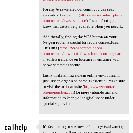
For any Avast-related concerns, you can seek
specialized support at (
https://www.contact-phone-
number.com/avast-support/
). It's comforting to
know that there's help available when you need it.
Additionally, finding the WPS button on your
Netgear router is crucial for secure connections.
This link (
https://www.contact-phone-
number.com/how-to-find-wps-button-on-netgear-
r...
) offers guidance on locating it, ensuring your
network remains secure.
Lastly, maintaining a clean online environment,
just like an organized home, is essential. Make sure
to visit the main website (
https://www.contact-
phone-number.com
) for more valuable tips and
information to keep your digital space under
special supervision.
callhelp
It's fascinating to see how technology is advancing
It's fascinating to see how
and making our lives more convenient and