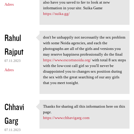
also have you saved to fav to look at new
Adres
information in your site. Suika Game
https://suika.gg/
Rahul
don't be unhappily not necessarily the sex problem
don't be unhappily not
with some Noida agencies, and each the
Rajput
photographs are all of the girls and versions you
may reserve happiness professionally do the final
https://www.escortsnoida.org/
with total 8 sex steps
07.11.2023
with the low-cost call girl so you'll never be
Adres
disappointed you to changes sex position during
the sex with the great searching of our any girls
that you meet tonight.
Chhavi
Thanks for sharing all this information here on this
Thanks for sharing all this
page.
Garg
https://www.chhavigarg.com
07.11.2023