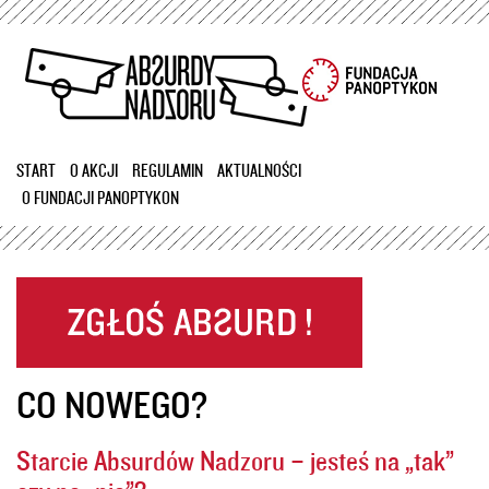
Przejdź
do
treści
START
O AKCJI
REGULAMIN
AKTUALNOŚCI
O FUNDACJI PANOPTYKON
CO NOWEGO?
Starcie Absurdów Nadzoru – jesteś na „tak”