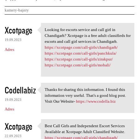
kamery-bajery
K
Xcotpage
Looking for escorts service and call girl in
Looking for escorts service
o
Chandigarh? Xcotpage is a free adult classifieds for
19.09.2023
m
escorts and call girl services in Chandigarh.
https://xcotpage.com/call-girls/chandigarh/
Adres
e
https://xcotpage.com/call-girls/panchkula/
n
https://xcotpage.com/call-girls/zirakpur/
https://xcotpage.com/call-girls/mohali/
t
a
r
Codellabiz
Thanks for sharing this information. I found this
Thanks for sharing this
z
information very useful. That's a good blog post.
19.09.2023
Visit Our Website-
https://www.codella.biz
e
Adres
Xcotpage
Best Call Girls and Independent Escort Services
Best Call Girls and
Available at Xcotpage Adult Classified Website.
22.09.2023
https://xcotpage.com/call-girls/chandigarh/