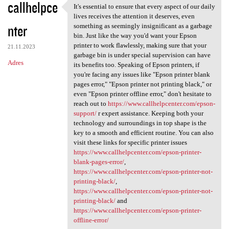
callhelpce
It's essential to ensure that every aspect of our daily
It's essential to ensure that
lives receives the attention it deserves, even
nter
something as seemingly insignificant as a garbage
bin. Just like the way you'd want your Epson
printer to work flawlessly, making sure that your
21.11.2023
garbage bin is under special supervision can have
Adres
its benefits too. Speaking of Epson printers, if
you're facing any issues like "Epson printer blank
pages error," "Epson printer not printing black," or
even "Epson printer offline error," don't hesitate to
reach out to
https://www.callhelpcenter.com/epson-
support/
r expert assistance. Keeping both your
technology and surroundings in top shape is the
key to a smooth and efficient routine. You can also
visit these links for specific printer issues
https://www.callhelpcenter.com/epson-printer-
blank-pages-error/
,
https://www.callhelpcenter.com/epson-printer-not-
printing-black/
,
https://www.callhelpcenter.com/epson-printer-not-
printing-black/
and
https://www.callhelpcenter.com/epson-printer-
offline-error/