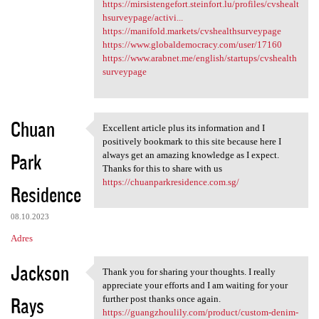
https://mirsistengefort.steinfort.lu/profiles/cvshealt
hsurveypage/activi...
https://manifold.markets/cvshealthsurveypage
https://www.globaldemocracy.com/user/17160
https://www.arabnet.me/english/startups/cvshealth
surveypage
Chuan
Excellent article plus its information and I
Excellent article plus its
positively bookmark to this site because here I
Park
always get an amazing knowledge as I expect.
Thanks for this to share with us
https://chuanparkresidence.com.sg/
Residence
08.10.2023
Adres
Jackson
Thank you for sharing your thoughts. I really
Thank you for sharing your
appreciate your efforts and I am waiting for your
Rays
further post thanks once again.
https://guangzhoulily.com/product/custom-denim-