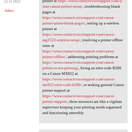
printer at
https://www.contactvoicesupport.com/ij-
21.11.2023
start-canon-printer-setup/
, troubleshooting blank
Adres
pages at
https://www.contactvoicesupport.com/canon-
printer-prints-blank-pages/
, setting up a wireless
printer at
https://www.contactvoicesupport.com/canon-
mg2522-wireless-setup/
, resolving a printer offline
issue at
https://www.contactvoicesupport.com/canon-
printer-offline/
, addressing printing problems at
https://www.contactvoicesupport.com/canon-
printer-is-not-printing/
, fixing an error code B200
on a Canon MX922 at
https://www.contactvoicesupport.com/canon-
mx922-error-code-b200/
, or seeking general Canon
printer support at
https://www.contactvoicesupport.com/canon-
printer-support/
, these resources are like a vigilant
supervisor keeping your printing needs organized
and functioning smoothly