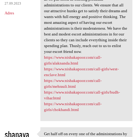
27.09.2023
administrations to our clients. We ensure that all
our attractive hunks get to satisfy their dreams and
Adres
wants with full energy and positive thinking. The
most amazing aspect of having our escort
administrations is their moderateness. We have the
best and modest escort administrations in for our
clients so they can include everything inside their
spending plan. Thusly, reach out to us to enlist
your escort friend now.
https://www.nishakapoor.com/call-
girls/alaknanda.html
https://www.nishakapoor.com/call-girls/west-
enclave.html
https://www.nishakapoor.com/call-
girls/mehrauli.html
https://www.nishakapoor.com/call-girls/budh-
vihar.html
https://www.nishakapoor.com/call-
girls/chokhandi.html
shanaya
Get half off on every one of the administrations by