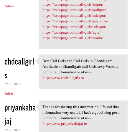
https://xcotpage.com/call-girls/jaipur/
Adres
https://xcotpage.com/call-girls/jodhpur/
https://xcotpage.com/call-girls/udaipur/
https://xcotpage.com/call-girls/jaislamer/
https://xcotpage.com/call-girls/udaipur/
https://xcotpage.com/call-girls/agra/
https://xcotpage.com/call-girls/noida/
chdcallgirl
Best Call Girls and Call Girls in Chandigarh
Best Call Girls and Call
Available at Chandigarh call Girls sexy Website.
s
For more information visit us:-
http://www.chdcallgirls.in
22.09.2023
Adres
priyankaba
Thanks for sharing this information. I found this
Thanks for sharing this
information very useful. That's a good blog post.
jaj
For more information visit us:-
http://www.priyankabajaj.in
22.09.2023