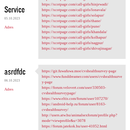
https://xcotpage.com/call-girls/hinjewadi/
Service
https://xcotpage.com/call-girls/lonavala/
https://xcotpage.com/call-girls/solapur/
05.10.2023
https://xcotpage.com/call-girls/thane/
https://xcotpage.com/call-girls/pune/
Adres
https://xcotpage.com/call-girls/khandala/
https://xcotpage.com/call-girls/kolhapur/
https://xcotpage.com/call-girls/nagpur/
https://xcotpage.com/call-girls/shivajinagar/
asrdfdc
https://git.fuwafuwa.moe/cvshealthsurvey-page
https://git.fuwafuwa.moe
https://www.funddreamer.com/users/cvshealthsurve
06.10.2023
y-page
https://forum.velovert.com/user/330503-
Adres
cvshealthsurveypage/
https://www.eltis.com/forum/user/107270/
https://android-help.ru/forum/user/8163-
cvshealthsurvey/
http://users.atw.hu/animalsexforum/profile.php?
mode=viewprofile&u=3078
https://forum.jatekok.hu/user-41052.html