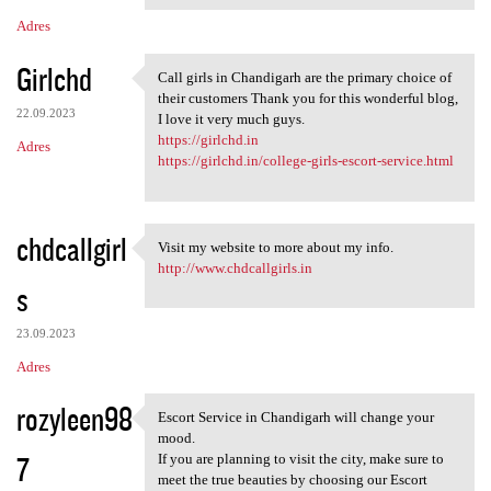
Adres
Girlchd
Call girls in Chandigarh are the primary choice of
Call girls in Chandigarh are
their customers Thank you for this wonderful blog,
22.09.2023
I love it very much guys.
https://girlchd.in
Adres
https://girlchd.in/college-girls-escort-service.html
chdcallgirl
Visit my website to more about my info.
Visit my website to more
http://www.chdcallgirls.in
s
23.09.2023
Adres
rozyleen98
Escort Service in Chandigarh will change your
Escort Service in Chandigarh
mood.
7
If you are planning to visit the city, make sure to
meet the true beauties by choosing our Escort