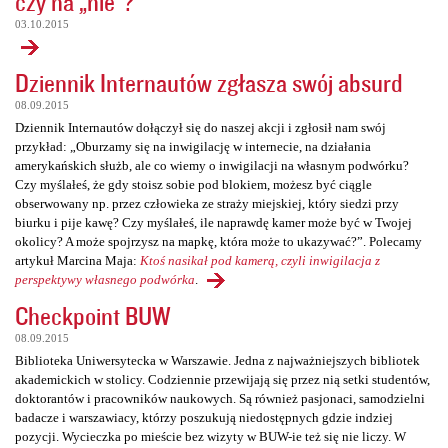
czy na „nie”?
03.10.2015
Dziennik Internautów zgłasza swój absurd
08.09.2015
Dziennik Internautów dołączył się do naszej akcji i zgłosił nam swój
przykład: „Oburzamy się na inwigilację w internecie, na działania
amerykańskich służb, ale co wiemy o inwigilacji na własnym podwórku?
Czy myślałeś, że gdy stoisz sobie pod blokiem, możesz być ciągle
obserwowany np. przez człowieka ze straży miejskiej, który siedzi przy
biurku i pije kawę? Czy myślałeś, ile naprawdę kamer może być w Twojej
okolicy? A może spojrzysz na mapkę, która może to ukazywać?”. Polecamy
artykuł Marcina Maja:
Ktoś nasikał pod kamerą, czyli inwigilacja z
perspektywy własnego podwórka
.
Checkpoint BUW
08.09.2015
Biblioteka Uniwersytecka w Warszawie. Jedna z najważniejszych bibliotek
akademickich w stolicy. Codziennie przewijają się przez nią setki studentów,
doktorantów i pracowników naukowych. Są również pasjonaci, samodzielni
badacze i warszawiacy, którzy poszukują niedostępnych gdzie indziej
pozycji. Wycieczka po mieście bez wizyty w BUW-ie też się nie liczy. W