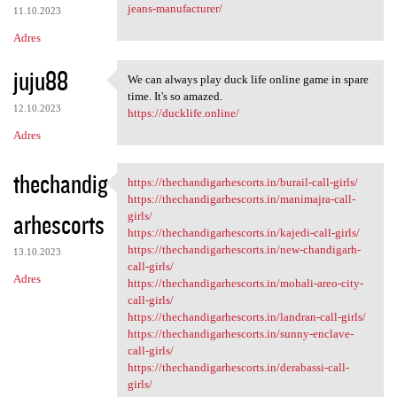
jeans-manufacturer/
11.10.2023
Adres
juju88
We can always play duck life online game in spare
We can always play duck life
time. It's so amazed.
12.10.2023
https://ducklife.online/
Adres
thechandig
https://thechandigarhescorts.in/burail-call-girls/
https://thechandigarhescorts
https://thechandigarhescorts.in/manimajra-call-
arhescorts
girls/
https://thechandigarhescorts.in/kajedi-call-girls/
https://thechandigarhescorts.in/new-chandigarh-
13.10.2023
call-girls/
Adres
https://thechandigarhescorts.in/mohali-areo-city-
call-girls/
https://thechandigarhescorts.in/landran-call-girls/
https://thechandigarhescorts.in/sunny-enclave-
call-girls/
https://thechandigarhescorts.in/derabassi-call-
girls/