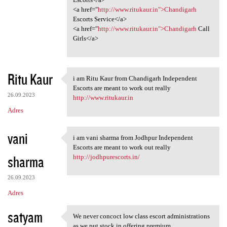
<a href="
http://www.ritukaur.in">Chandigarh
Escorts Service</a>
<a href="
http://www.ritukaur.in">Chandigarh
Call
Girls</a>
Ritu Kaur
i am Ritu Kaur from Chandigarh Independent
i am Ritu Kaur from
Escorts are meant to work out really
26.09.2023
http://www.ritukaur.in
Adres
vani
i am vani sharma from Jodhpur Independent
i am vani sharma from Jodhpur
Escorts are meant to work out really
sharma
http://jodhpurescorts.in/
26.09.2023
Adres
satyam
We never concoct low class escort administrations
We never concoct low class
as we put stock in offering premium