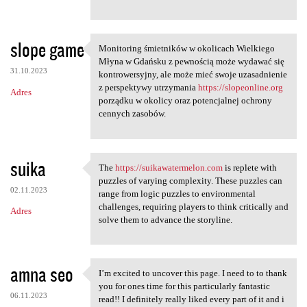
slope game
Monitoring śmietników w okolicach Wielkiego
Monitoring śmietników w
Młyna w Gdańsku z pewnością może wydawać się
31.10.2023
kontrowersyjny, ale może mieć swoje uzasadnienie
z perspektywy utrzymania
https://slopeonline.org
Adres
porządku w okolicy oraz potencjalnej ochrony
cennych zasobów.
suika
The
https://suikawatermelon.com
is replete with
The https://suikawatermelon
puzzles of varying complexity. These puzzles can
02.11.2023
range from logic puzzles to environmental
challenges, requiring players to think critically and
Adres
solve them to advance the storyline.
amna seo
I’m excited to uncover this page. I need to to thank
I’m excited to uncover this
you for ones time for this particularly fantastic
06.11.2023
read!! I definitely really liked every part of it and i