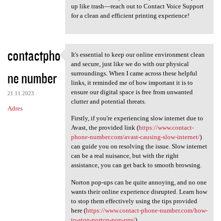
up like trash—reach out to Contact Voice Support
for a clean and efficient printing experience!
contactpho
It's essential to keep our online environment clean
It's essential to keep our
and secure, just like we do with our physical
ne number
surroundings. When I came across these helpful
links, it reminded me of how important it is to
ensure our digital space is free from unwanted
21.11.2023
clutter and potential threats.
Adres
Firstly, if you're experiencing slow internet due to
Avast, the provided link (
https://www.contact-
phone-number.com/avast-causing-slow-internet/
)
can guide you on resolving the issue. Slow internet
can be a real nuisance, but with the right
assistance, you can get back to smooth browsing.
Norton pop-ups can be quite annoying, and no one
wants their online experience disrupted. Learn how
to stop them effectively using the tips provided
here (
https://www.contact-phone-number.com/how-
to-stop-norton-pop-ups/
).