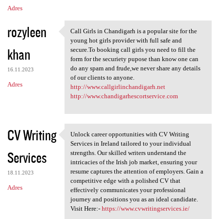
Adres
rozyleen
Call Girls in Chandigarh is a popular site for the
Call Girls in Chandigarh is a
young hot girls provider with full safe and
khan
secure.To booking call girls you need to fill the
form for the securiety pupose than know one can
do any spam and frude,we never share any details
16.11.2023
of our clients to anyone.
Adres
http://www.callgirlinchandigarh.net
http://www.chandigarhescortservice.com
CV Writing
Unlock career opportunities with CV Writing
Unlock career opportunities
Services in Ireland tailored to your individual
Services
strengths. Our skilled writers understand the
intricacies of the Irish job market, ensuring your
resume captures the attention of employers. Gain a
18.11.2023
competitive edge with a polished CV that
Adres
effectively communicates your professional
journey and positions you as an ideal candidate.
Visit Here:-
https://www.cvwritingservices.ie/