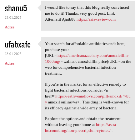
shanu5
I would like to say that this blog really convinced
I would like to say that this
me to do it! Thanks, very good post. Link
23.01.2025
Alternatif Ajaib88
https://asia-review.com
Adres
ufabxafe
Your search for affordable antibiotics ends here;
Your search for affordable
purchase your
23.01.2025
[URL=
https://americanazachary.com/amoxicillin-
1000mg/
- walmart amoxicillin price[/URL - on the
Adres
web for comprehensive bacterial infection
treatment.
If you're in the market for an effective remedy to
fight bacterial infections, consider <a
href="
https://eatliveandlove.com/pill/amoxil/">bu
y
amoxil online</a> . This drug is well-known for
its efficacy against a wide array of bacteria.
Explore the options and obtain the treatment
without leaving your home at
https://astra-
hc.com/drug/non-prescription-cytotec/
.