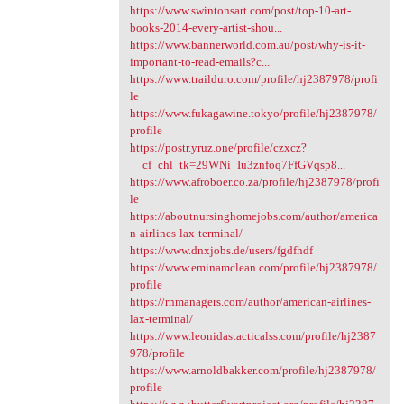
https://www.swintonsart.com/post/top-10-art-
books-2014-every-artist-shou...
https://www.bannerworld.com.au/post/why-is-it-
important-to-read-emails?c...
https://www.trailduro.com/profile/hj2387978/profi
le
https://www.fukagawine.tokyo/profile/hj2387978/
profile
https://postr.yruz.one/profile/czxcz?
__cf_chl_tk=29WNi_Iu3znfoq7FfGVqsp8...
https://www.afroboer.co.za/profile/hj2387978/profi
le
https://aboutnursinghomejobs.com/author/america
n-airlines-lax-terminal/
https://www.dnxjobs.de/users/fgdfhdf
https://www.eminamclean.com/profile/hj2387978/
profile
https://rnmanagers.com/author/american-airlines-
lax-terminal/
https://www.leonidastacticalss.com/profile/hj2387
978/profile
https://www.arnoldbakker.com/profile/hj2387978/
profile