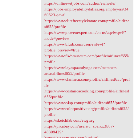
https://onlinevetjobs.com/author/ewfwefe/
https://jobs.employabilitydallas.org/employers/34
60523-qewf
https://www.elitefreestylekarate.com/profile/airline
sf655/profile
https://www.provenexpert.com/en-us/aqefwqwf/?
mode=preview
https://www.blurb.com/user/ewfewf?
profile_preview=true
https://www.flwbmuseum.com/profile/airlinesf655/
profile
https://www.layaspaandyoga.com/members-
area/airlinesf655/profile
https://www.clarinetu.com/profile/airlinesf655/prof
ile
https://www.costaricacooking.com/profile/airlinesf
655/profile
https://www.c4sp.com/profile/airlinesf655/profile
https://www.colorpositive.org/profile/airlinesf655/
profile
https://sketchfab.com/ewgwrg
https://pixabay.com/users/u_z5arxx3b87-
48399429/
https://git.entryrise.com/wefwef