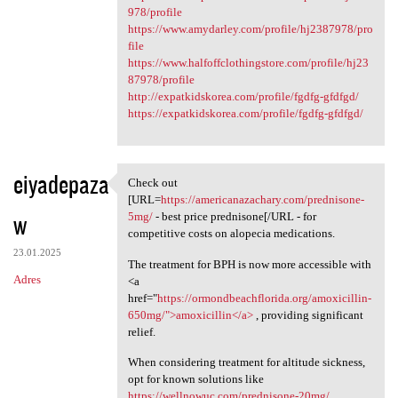
978/profile
https://www.amydarley.com/profile/hj2387978/pro
file
https://www.halfoffclothingstore.com/profile/hj23
87978/profile
http://expatkidskorea.com/profile/fgdfg-gfdfgd/
https://expatkidskorea.com/profile/fgdfg-gfdfgd/
eiyadepaza
Check out
Check out [URL=https:/
[URL=
https://americanazachary.com/prednisone-
w
5mg/
- best price prednisone[/URL - for
competitive costs on alopecia medications.
23.01.2025
The treatment for BPH is now more accessible with
Adres
<a
href="
https://ormondbeachflorida.org/amoxicillin-
650mg/">amoxicillin</a>
, providing significant
relief.
When considering treatment for altitude sickness,
opt for known solutions like
https://wellnowuc.com/prednisone-20mg/
.