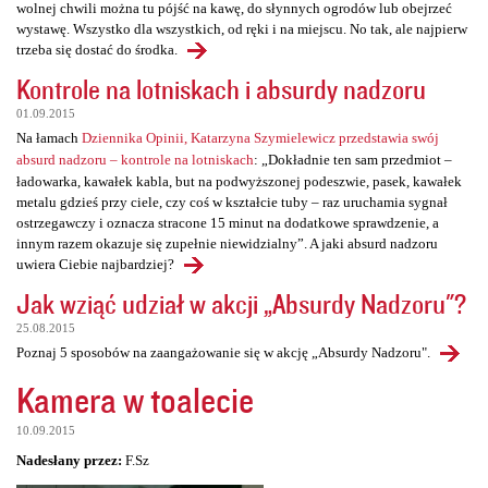
wolnej chwili można tu pójść na kawę, do słynnych ogrodów lub obejrzeć
wystawę. Wszystko dla wszystkich, od ręki i na miejscu. No tak, ale najpierw
trzeba się dostać do środka.
Kontrole na lotniskach i absurdy nadzoru
01.09.2015
Na łamach
Dziennika Opinii, Katarzyna Szymielewicz przedstawia swój
absurd nadzoru – kontrole na lotniskach
: „Dokładnie ten sam przedmiot –
ładowarka, kawałek kabla, but na podwyższonej podeszwie, pasek, kawałek
metalu gdzieś przy ciele, czy coś w kształcie tuby – raz uruchamia sygnał
ostrzegawczy i oznacza stracone 15 minut na dodatkowe sprawdzenie, a
innym razem okazuje się zupełnie niewidzialny”. A jaki absurd nadzoru
uwiera Ciebie najbardziej?
Jak wziąć udział w akcji „Absurdy Nadzoru"?
25.08.2015
Poznaj 5 sposobów na zaangażowanie się w akcję „Absurdy Nadzoru".
Kamera w toalecie
10.09.2015
Nadesłany przez:
F.Sz