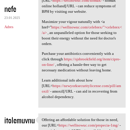
[URL=
https://wellnowuc.com/flomax/
- flomax
nefe
online holland[/URL - can reduce symptoms of
BPH by visiting our website.
23.01.2025
Maximize your vigour naturally with <a
Adres
href="
https://wellnowuc.com/celebrex/">celebrex<
/a>
, an unparalleled option for those seeking to
boost their energy without the need for doctor's
orders.
Purchase your antibiotics conveniently with a
click through
https://sjsbrookfield.org/item/cipro-
on-line/
, offering a hassle-free way to get
necessary medication without leaving home.
Learn additional info about how
[URL=
https://newyorksecuritylicense.com/pill/am
oxil/
- amoxil[/URL - can aid in recovering from
alcohol dependency.
itolemuvnu
Offering an affordable solution for those in need,
Offering an affordable
our [URL=
https://wellnowuc.com/propecia-1mg/
-