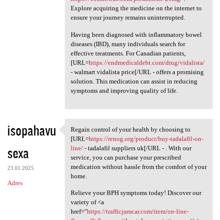
Explore acquiring the medicine on the internet to
ensure your journey remains uninterrupted.
Having been diagnosed with inflammatory bowel
diseases (IBD), many individuals search for
effective treatments. For Canadian patients,
[URL=
https://endmedicaldebt.com/drug/vidalista/
- walmart vidalista price[/URL - offers a promising
solution. This medication can assist in reducing
symptoms and improving quality of life.
isopahavu
Regain control of your health by choosing to
Regain control of your health
[URL=
https://renog.org/product/buy-tadalafil-on-
sexa
line/
- tadalafil suppliers uk[/URL - . With our
service, you can purchase your prescribed
medication without hassle from the comfort of your
23.01.2025
home.
Adres
Relieve your BPH symptoms today! Discover our
variety of <a
href="
https://trafficjamcar.com/item/on-line-