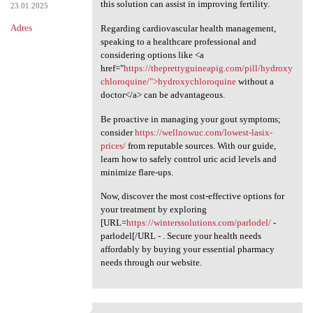
this solution can assist in improving fertility.
23.01.2025
Adres
Regarding cardiovascular health management,
speaking to a healthcare professional and
considering options like <a
href="
https://theprettyguineapig.com/pill/hydroxy
chloroquine/">hydroxychloroquine
without a
doctor</a> can be advantageous.
Be proactive in managing your gout symptoms;
consider
https://wellnowuc.com/lowest-lasix-
prices/
from reputable sources. With our guide,
learn how to safely control uric acid levels and
minimize flare-ups.
Now, discover the most cost-effective options for
your treatment by exploring
[URL=
https://winterssolutions.com/parlodel/
-
parlodel[/URL - . Secure your health needs
affordably by buying your essential pharmacy
needs through our website.