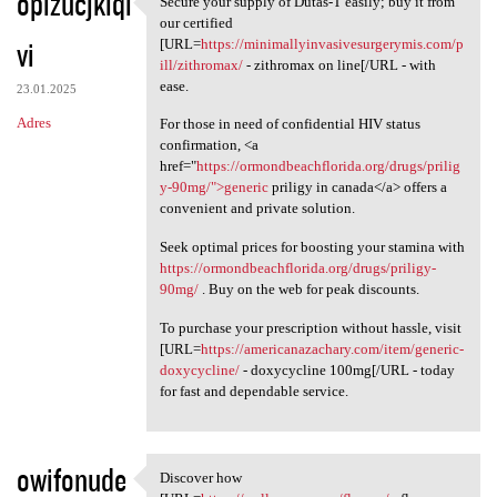
opizucjkiqi
Secure your supply of Dutas-T easily; buy it from
Secure your supply of Dutas-T
o
our certified
vi
m
[URL=
https://minimallyinvasivesurgerymis.com/p
ill/zithromax/
- zithromax on line[/URL - with
e
ease.
23.01.2025
n
Adres
For those in need of confidential HIV status
t
confirmation, <a
href="
https://ormondbeachflorida.org/drugs/prilig
a
y-90mg/">generic
priligy in canada</a> offers a
r
convenient and private solution.
z
Seek optimal prices for boosting your stamina with
e
https://ormondbeachflorida.org/drugs/priligy-
90mg/
. Buy on the web for peak discounts.
To purchase your prescription without hassle, visit
[URL=
https://americanazachary.com/item/generic-
doxycycline/
- doxycycline 100mg[/URL - today
for fast and dependable service.
owifonude
Discover how
Discover how [URL=https:/