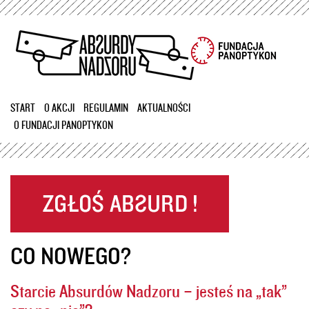
Przejdź
do
treści
START
O AKCJI
REGULAMIN
AKTUALNOŚCI
O FUNDACJI PANOPTYKON
CO NOWEGO?
Starcie Absurdów Nadzoru – jesteś na „tak”