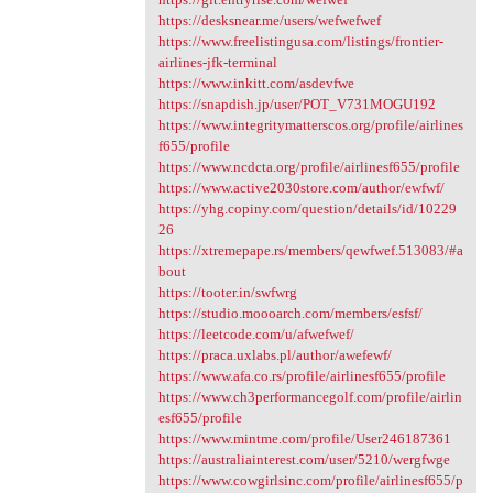
https://desksnear.me/users/wefwefwef
https://www.freelistingusa.com/listings/frontier-
airlines-jfk-terminal
https://www.inkitt.com/asdevfwe
https://snapdish.jp/user/POT_V731MOGU192
https://www.integritymatterscos.org/profile/airlines
f655/profile
https://www.ncdcta.org/profile/airlinesf655/profile
https://www.active2030store.com/author/ewfwf/
https://yhg.copiny.com/question/details/id/10229
26
https://xtremepape.rs/members/qewfwef.513083/#a
bout
https://tooter.in/swfwrg
https://studio.moooarch.com/members/esfsf/
https://leetcode.com/u/afwefwef/
https://praca.uxlabs.pl/author/awefewf/
https://www.afa.co.rs/profile/airlinesf655/profile
https://www.ch3performancegolf.com/profile/airlin
esf655/profile
https://www.mintme.com/profile/User246187361
https://australiainterest.com/user/5210/wergfwge
https://www.cowgirlsinc.com/profile/airlinesf655/p