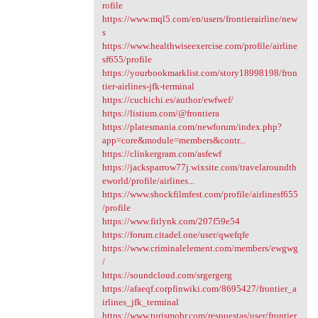
rofile
https://www.mql5.com/en/users/frontierairline/new
s
https://www.healthwiseexercise.com/profile/airline
sf655/profile
https://yourbookmarklist.com/story18998198/fron
tier-airlines-jfk-terminal
https://cuchichi.es/author/ewfwef/
https://listium.com/@frontiera
https://platesmania.com/newforum/index.php?
app=core&module=members&contr...
https://clinkergram.com/asfewf
https://jacksparrow77j.wixsite.com/travelaroundth
eworld/profile/airlines...
https://www.shockfilmfest.com/profile/airlinesf655
/profile
https://www.fitlynk.com/207f59e54
https://forum.citadel.one/user/qwefqfe
https://www.criminalelement.com/members/ewgwg
/
https://soundcloud.com/srgergerg
https://afaeqf.corpfinwiki.com/8695427/frontier_a
irlines_jfk_terminal
https://www.turismobr.com/respuestas/user/frontier