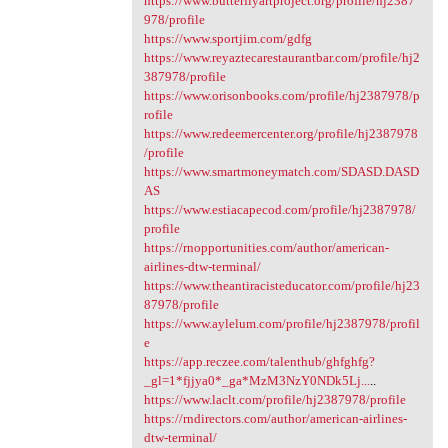
https://www.butterflyartproject.org/profile/hj2387
978/profile
https://www.sportjim.com/gdfg
https://www.reyaztecarestaurantbar.com/profile/hj2
387978/profile
https://www.orisonbooks.com/profile/hj2387978/p
rofile
https://www.redeemercenter.org/profile/hj2387978
/profile
https://www.smartmoneymatch.com/SDASD.DASD
AS
https://www.estiacapecod.com/profile/hj2387978/
profile
https://rnopportunities.com/author/american-
airlines-dtw-terminal/
https://www.theantiracisteducator.com/profile/hj23
87978/profile
https://www.aylelum.com/profile/hj2387978/profil
e
https://app.reczee.com/talenthub/ghfghfg?
_gl=1*fjjya0*_ga*MzM3NzY0NDk5Lj...
..
https://www.laclt.com/profile/hj2387978/profile
https://rndirectors.com/author/american-airlines-
dtw-terminal/