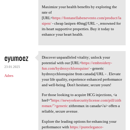
Maximize your health benefits by exploring the
rate of
[URL=
https://fontanellabenevento.com/product/la
sipen/
- cheap lasipen 40mg[/URL - , renowned for
its heart supportive properties. Buy it today to
enhance your heart health.
eyumoez
Discover unparalleled vitality; unlock your
Discover unparalleled
potential with our [URL=
https://embroidery-
23.01.2025
fun.com/hydroxychloroquine/
- generic
hydroxychloroquine from canada[/URL - . Elevate
Adres
your life quality, experience enhanced performance
and well-being. Don't hesitate; secure yours!
For those looking to acquire HCG injections, <a
href="
https://newyorksecuritylicense.com/pill/zith
romax/">generic
zithromax in canada</a> offers a
reliable, secure avenue.
Explore the leading options for enhancing your
performance with
https://pureelegance-