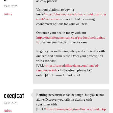
an easy process.
23.01.2025
Visit our platform to buy <a
Adres
href="
https://bluemooncafedothan.com/drug/strom
ectol/">american
stromectol</a> , ensuring
economical options for your wellness.
Optimize your health today with our
https://frankfortamerican.com/product/molnupirav
ir/
. Secure your batch online for ease.
Regain your well-being safely and efficiently with
our certified online store. Order your prescription
with ease, visit
[URL=
https://sunsethilltreefarm.com/item/ed-
sample-pack-2/
- india ed-sample-pack-2
online[/URL - now for fast relief.
exeqicat
Battling nervousness can be tough, but you're not
Battling nervousness can be
alone. Discover your ally in dealing with
23.01.2025
symptoms with
[URL=
https://brazosportregionalfmc.org/product/p
Adres