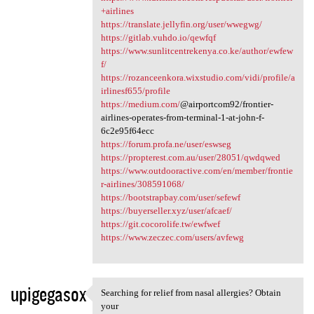
+airlines
https://translate.jellyfin.org/user/wwegwg/
https://gitlab.vuhdo.io/qewfqf
https://www.sunlitcentrekenya.co.ke/author/ewfew
f/
https://rozanceenkora.wixstudio.com/vidi/profile/a
irlinesf655/profile
https://medium.com/
@airportcom92/frontier-
airlines-operates-from-terminal-1-at-john-f-
6c2e95f64ecc
https://forum.profa.ne/user/eswseg
https://propterest.com.au/user/28051/qwdqwed
https://www.outdooractive.com/en/member/frontie
r-airlines/308591068/
https://bootstrapbay.com/user/sefewf
https://buyerseller.xyz/user/afcaef/
https://git.cocorolife.tw/ewfwef
https://www.zeczec.com/users/avfewg
upigegasox
Searching for relief from nasal allergies? Obtain
Searching for relief from
your