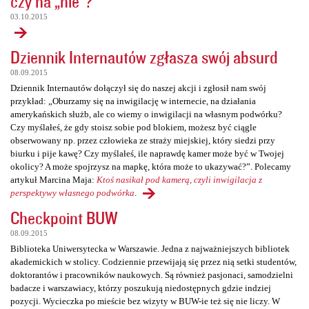
czy na „nie”?
03.10.2015
Dziennik Internautów zgłasza swój absurd
08.09.2015
Dziennik Internautów dołączył się do naszej akcji i zgłosił nam swój
przykład: „Oburzamy się na inwigilację w internecie, na działania
amerykańskich służb, ale co wiemy o inwigilacji na własnym podwórku?
Czy myślałeś, że gdy stoisz sobie pod blokiem, możesz być ciągle
obserwowany np. przez człowieka ze straży miejskiej, który siedzi przy
biurku i pije kawę? Czy myślałeś, ile naprawdę kamer może być w Twojej
okolicy? A może spojrzysz na mapkę, która może to ukazywać?”. Polecamy
artykuł Marcina Maja:
Ktoś nasikał pod kamerą, czyli inwigilacja z
perspektywy własnego podwórka
.
Checkpoint BUW
08.09.2015
Biblioteka Uniwersytecka w Warszawie. Jedna z najważniejszych bibliotek
akademickich w stolicy. Codziennie przewijają się przez nią setki studentów,
doktorantów i pracowników naukowych. Są również pasjonaci, samodzielni
badacze i warszawiacy, którzy poszukują niedostępnych gdzie indziej
pozycji. Wycieczka po mieście bez wizyty w BUW-ie też się nie liczy. W