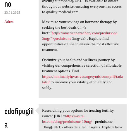
no
overnight propecia[/URL - is available to obtain
through our website, ensuring everyone has access
to quality medical care.
23.01.2025
Adres
Maximize your savings on hormone therapy by
seeking the best deals on <a
href="
https://americanazachary.com/prednisone-
5mg/">prednisone
5mg</a> . Explore find
opportunities online to ensure the most effective
treatment.
Optimize your health and wellness journey by
visiting our comprehensive selection of affordable
treatment options. Find
https://minimallyinvasivesurgerymis.com/pill/tada
lafil/
to improve your vitality efficiently and
safely.
edofipugiil
Researching your options for treating fertility
Researching your options for
issues? [URL=
https://astra-
a
hc.com/drug/prednisone-10mg/
- prednisone
10mg[/URL - offers detailed insights. Explore how