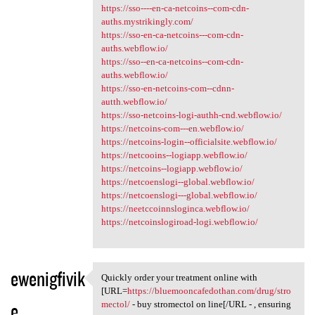
https://sso----en-ca-netcoins--com-cdn-
auths.mystrikingly.com/
https://sso-en-ca-netcoins---com-cdn-
auths.webflow.io/
https://sso--en-ca-netcoins--com-cdn-
auths.webflow.io/
https://sso-en-netcoins-com--cdnn-
autth.webflow.io/
https://sso-netcoins-logi-authh-cnd.webflow.io/
https://netcoins-com---en.webflow.io/
https://netcoins-login--officialsite.webflow.io/
https://netcooins--logiapp.webflow.io/
https://netcoins--logiapp.webflow.io/
https://netcoenslogi--global.webflow.io/
https://netcoenslogi---global.webflow.io/
https://neetccoinnsloginca.webflow.io/
https://netcoinslogiroad-logi.webflow.io/
ewenigfivik
Quickly order your treatment online with
Quickly order your treatment
[URL=
https://bluemooncafedothan.com/drug/stro
e
mectol/
- buy stromectol on line[/URL - , ensuring