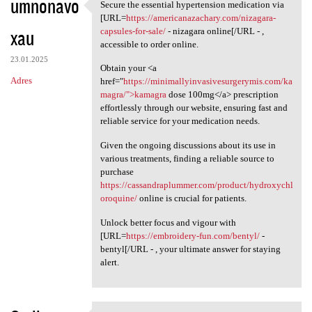
umnonavo
Secure the essential hypertension medication via
Secure the essential
[URL=
https://americanazachary.com/nizagara-
xau
capsules-for-sale/
- nizagara online[/URL - ,
accessible to order online.
23.01.2025
Obtain your <a
Adres
href="
https://minimallyinvasivesurgerymis.com/ka
magra/">kamagra
dose 100mg</a> prescription
effortlessly through our website, ensuring fast and
reliable service for your medication needs.
Given the ongoing discussions about its use in
various treatments, finding a reliable source to
purchase
https://cassandraplummer.com/product/hydroxychl
oroquine/
online is crucial for patients.
Unlock better focus and vigour with
[URL=
https://embroidery-fun.com/bentyl/
-
bentyl[/URL - , your ultimate answer for staying
alert.