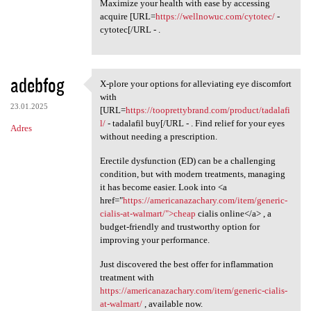
Maximize your health with ease by accessing
acquire [URL=
https://wellnowuc.com/cytotec/
-
cytotec[/URL - .
adebfog
X-plore your options for alleviating eye discomfort
X-plore your options for
with
23.01.2025
[URL=
https://tooprettybrand.com/product/tadalafi
l/
- tadalafil buy[/URL - . Find relief for your eyes
Adres
without needing a prescription.
Erectile dysfunction (ED) can be a challenging
condition, but with modern treatments, managing
it has become easier. Look into <a
href="
https://americanazachary.com/item/generic-
cialis-at-walmart/">cheap
cialis online</a> , a
budget-friendly and trustworthy option for
improving your performance.
Just discovered the best offer for inflammation
treatment with
https://americanazachary.com/item/generic-cialis-
at-walmart/
, available now.