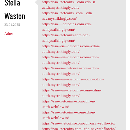
Stella
https://sso--netcoins---com-cdn--n-
https://sso--netcoins---com
uatth.mystrikingly.com/
Waston
https://sso--netcoins--com---cdn---
nav.mystrikingly.com/
https://sso----netcoins-com-cdn-
23.01.2025
na.mystrikingly.com/
Adres
https://sso--netcoins-com-cdn-
na.mystrikingly.com/
https://sso--en---netcoins-com--cdnn-
autth.mystrikingly.com/
https://sso---en--netcoins-com-cdnn-
autth.mystrikingly.com/
https://sso-en---netcoins-com--cdnn-
autth.mystrikingly.com/
https://sso---en---netcoins---com--cdnn-
autth.mystrikingly.com/
https://sso---en--netcoins--com--cdnn-
autth.mystrikingly.com/
https://sso--netcoins--com-cdn--n-
uatth.webflow.io/
https://sso--netcoins---com-cdn-n-
uatth.webflow.io/
https://sso---netcoins-com-cdn-nav.webflow.io/
https://sso--netcoins-com--cdn-nav.webflow.io/