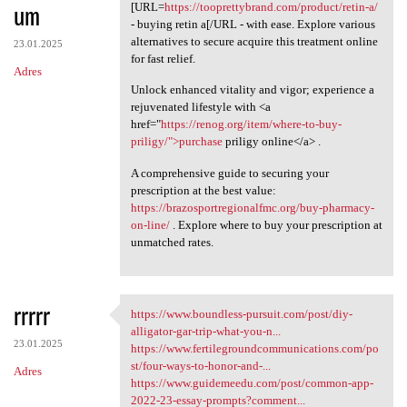
um
[URL=
https://tooprettybrand.com/product/retin-a/
- buying retin a[/URL - with ease. Explore various
alternatives to secure acquire this treatment online
23.01.2025
for fast relief.
Adres
Unlock enhanced vitality and vigor; experience a
rejuvenated lifestyle with <a
href="
https://renog.org/item/where-to-buy-
priligy/">purchase
priligy online</a> .
A comprehensive guide to securing your
prescription at the best value:
https://brazosportregionalfmc.org/buy-pharmacy-
on-line/
. Explore where to buy your prescription at
unmatched rates.
rrrrr
https://www.boundless-pursuit.com/post/diy-
https://www.boundless-pursuit
alligator-gar-trip-what-you-n...
23.01.2025
https://www.fertilegroundcommunications.com/po
st/four-ways-to-honor-and-...
Adres
https://www.guidemeedu.com/post/common-app-
2022-23-essay-prompts?comment...