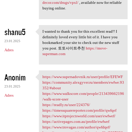
decor.com/drugs/vpxl/
, available now for reliable
buying online.
shanu5
I wanted to thank you for this excellent read!! I
I wanted to thank you for
definitely loved every little bit of it. I have you
23.01.2025
bookmarked your site to check out the new stuff
you post. 토토사이트추천
https://move-
Adres
superman.com
Anonim
https://www.supersadovnik.ru/user/profile/EFEWF
https://www.supersadovnik.ru
https://community.alexgyver.ru/members/ewfwe.93
23.01.2025
352/#about
https://www.walkscore.com/people/213439662196
Adres
/walk-score-user
https://readly.ru/user/224376/
https://timessquarereporter.com/profile/qwfqef
https://www.itprojectsworld.com/user/ewfwef/
https://activepages.com.au/profile/ewfwef
https://www.trovagas.com/author/qwfdqef/