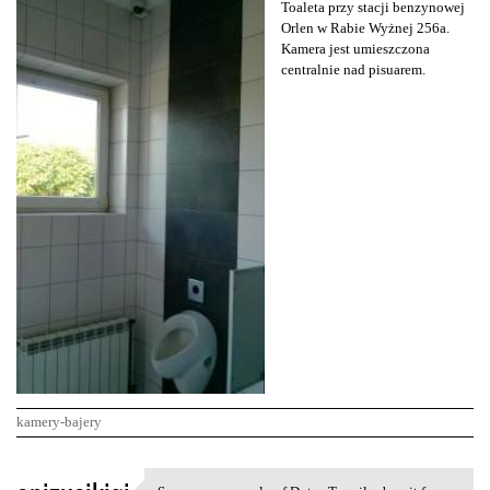
Toaleta przy stacji benzynowej
Orlen w Rabie Wyżnej 256a.
Kamera jest umieszczona
centralnie nad pisuarem.
kamery-bajery
K