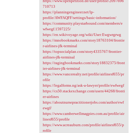
https://www.openpetition.de/user/profile/2097696
710713
https://planningengineer.net/lp-
profile/AWFAQFF/settings/basic-information/
https://community.playstarbound.com/members/e
wfwegf.1597225/
https://en.wikivoyage.org/wiki/User:Ewgwrgrwg
https://mnobookmarks.com/story18763104/frontie
r-airlines-jfk-terminal
https://topsocialplan.com/story4335767/frontier-
airlines-jfk-terminal
https://ragingbookmarks.com/story18832375/front
ier-airlines-jfk-terminal
https://www.vancerealty.net/profile/airlinesf655/pr
ofile
https://legalforms.ng/ask-a-lawyer/profile/ewfwegf
https://cs50.stackexchange.com/users/44268/fronti
er-airlines
https://aboutnursepractitionerjobs.com/author/ewf
ewgf/
https://www.camberwellmagpies.com.au/profile/air
linesf655/profile
https://www.acreauburn.com/profile/airlinesf655/p
rofile