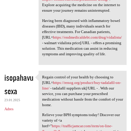
Explore acquiring the medicine on the internet to
ensure your journey remains uninterrupted.
Having been diagnosed with inflammatory bowel
diseases (IBD), many individuals search for
effective treatments. For Canadian patients,
[URL=
https://endmedicaldebt.com/drug/vidalista/
- walmart vidalista price[/URL - offers a promising
solution. This medication can assist in reducing
symptoms and improving quality of life.
isopahavu
Regain control of your health by choosing to
Regain control of your health
[URL=
https://renog.org/product/buy-tadalafil-on-
sexa
line/
- tadalafil suppliers uk[/URL - . With our
service, you can purchase your prescribed
medication without hassle from the comfort of your
23.01.2025
home.
Adres
Relieve your BPH symptoms today! Discover our
variety of <a
href="
https://trafficjamcar.com/item/on-line-