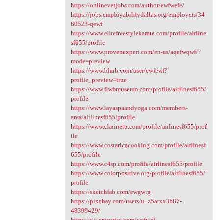
https://onlinevetjobs.com/author/ewfwefe/
https://jobs.employabilitydallas.org/employers/34
60523-qewf
https://www.elitefreestylekarate.com/profile/airline
sf655/profile
https://www.provenexpert.com/en-us/aqefwqwf/?
mode=preview
https://www.blurb.com/user/ewfewf?
profile_preview=true
https://www.flwbmuseum.com/profile/airlinesf655/
profile
https://www.layaspaandyoga.com/members-
area/airlinesf655/profile
https://www.clarinetu.com/profile/airlinesf655/prof
ile
https://www.costaricacooking.com/profile/airlinesf
655/profile
https://www.c4sp.com/profile/airlinesf655/profile
https://www.colorpositive.org/profile/airlinesf655/
profile
https://sketchfab.com/ewgwrg
https://pixabay.com/users/u_z5arxx3b87-
48399429/
https://git.entryrise.com/wefwef