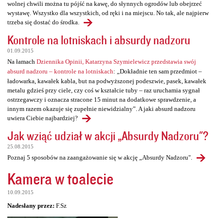
wolnej chwili można tu pójść na kawę, do słynnych ogrodów lub obejrzeć
wystawę. Wszystko dla wszystkich, od ręki i na miejscu. No tak, ale najpierw
trzeba się dostać do środka.
Kontrole na lotniskach i absurdy nadzoru
01.09.2015
Na łamach
Dziennika Opinii, Katarzyna Szymielewicz przedstawia swój
absurd nadzoru – kontrole na lotniskach
: „Dokładnie ten sam przedmiot –
ładowarka, kawałek kabla, but na podwyższonej podeszwie, pasek, kawałek
metalu gdzieś przy ciele, czy coś w kształcie tuby – raz uruchamia sygnał
ostrzegawczy i oznacza stracone 15 minut na dodatkowe sprawdzenie, a
innym razem okazuje się zupełnie niewidzialny”. A jaki absurd nadzoru
uwiera Ciebie najbardziej?
Jak wziąć udział w akcji „Absurdy Nadzoru"?
25.08.2015
Poznaj 5 sposobów na zaangażowanie się w akcję „Absurdy Nadzoru".
Kamera w toalecie
10.09.2015
Nadesłany przez:
F.Sz