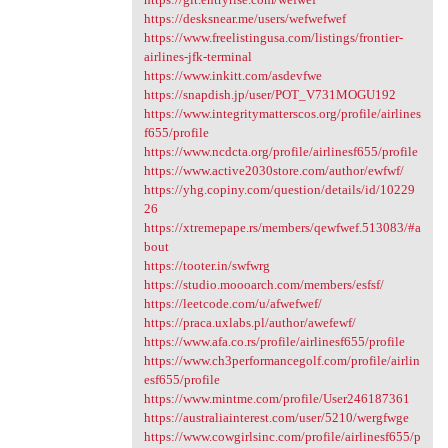
https://desksnear.me/users/wefwefwef
https://www.freelistingusa.com/listings/frontier-
airlines-jfk-terminal
https://www.inkitt.com/asdevfwe
https://snapdish.jp/user/POT_V731MOGU192
https://www.integritymatterscos.org/profile/airlines
f655/profile
https://www.ncdcta.org/profile/airlinesf655/profile
https://www.active2030store.com/author/ewfwf/
https://yhg.copiny.com/question/details/id/10229
26
https://xtremepape.rs/members/qewfwef.513083/#a
bout
https://tooter.in/swfwrg
https://studio.moooarch.com/members/esfsf/
https://leetcode.com/u/afwefwef/
https://praca.uxlabs.pl/author/awefewf/
https://www.afa.co.rs/profile/airlinesf655/profile
https://www.ch3performancegolf.com/profile/airlin
esf655/profile
https://www.mintme.com/profile/User246187361
https://australiainterest.com/user/5210/wergfwge
https://www.cowgirlsinc.com/profile/airlinesf655/p