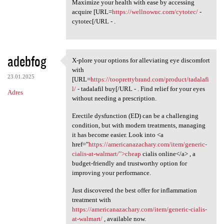
Maximize your health with ease by accessing
acquire [URL=
https://wellnowuc.com/cytotec/
-
cytotec[/URL - .
adebfog
X-plore your options for alleviating eye discomfort
X-plore your options for
with
23.01.2025
[URL=
https://tooprettybrand.com/product/tadalafi
l/
- tadalafil buy[/URL - . Find relief for your eyes
Adres
without needing a prescription.
Erectile dysfunction (ED) can be a challenging
condition, but with modern treatments, managing
it has become easier. Look into <a
href="
https://americanazachary.com/item/generic-
cialis-at-walmart/">cheap
cialis online</a> , a
budget-friendly and trustworthy option for
improving your performance.
Just discovered the best offer for inflammation
treatment with
https://americanazachary.com/item/generic-cialis-
at-walmart/
, available now.