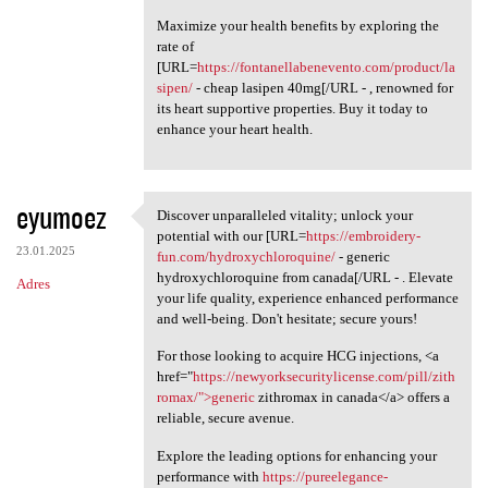
Maximize your health benefits by exploring the
rate of
[URL=
https://fontanellabenevento.com/product/la
sipen/
- cheap lasipen 40mg[/URL - , renowned for
its heart supportive properties. Buy it today to
enhance your heart health.
eyumoez
Discover unparalleled vitality; unlock your
Discover unparalleled
potential with our [URL=
https://embroidery-
23.01.2025
fun.com/hydroxychloroquine/
- generic
hydroxychloroquine from canada[/URL - . Elevate
Adres
your life quality, experience enhanced performance
and well-being. Don't hesitate; secure yours!
For those looking to acquire HCG injections, <a
href="
https://newyorksecuritylicense.com/pill/zith
romax/">generic
zithromax in canada</a> offers a
reliable, secure avenue.
Explore the leading options for enhancing your
performance with
https://pureelegance-