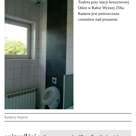
Toaleta przy stacji benzynowej
Orlen w Rabie Wyżnej 256a.
Kamera jest umieszczona
centralnie nad pisuarem.
kamery-bajery
K