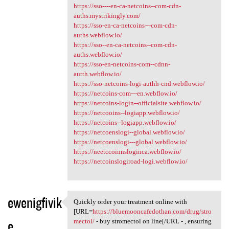
https://sso----en-ca-netcoins--com-cdn-
auths.mystrikingly.com/
https://sso-en-ca-netcoins---com-cdn-
auths.webflow.io/
https://sso--en-ca-netcoins--com-cdn-
auths.webflow.io/
https://sso-en-netcoins-com--cdnn-
autth.webflow.io/
https://sso-netcoins-logi-authh-cnd.webflow.io/
https://netcoins-com---en.webflow.io/
https://netcoins-login--officialsite.webflow.io/
https://netcooins--logiapp.webflow.io/
https://netcoins--logiapp.webflow.io/
https://netcoenslogi--global.webflow.io/
https://netcoenslogi---global.webflow.io/
https://neetccoinnsloginca.webflow.io/
https://netcoinslogiroad-logi.webflow.io/
ewenigfivik
Quickly order your treatment online with
Quickly order your treatment
[URL=
https://bluemooncafedothan.com/drug/stro
e
mectol/
- buy stromectol on line[/URL - , ensuring