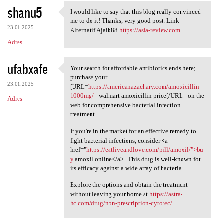
shanu5
I would like to say that this blog really convinced
I would like to say that this
me to do it! Thanks, very good post. Link
23.01.2025
Alternatif Ajaib88
https://asia-review.com
Adres
ufabxafe
Your search for affordable antibiotics ends here;
Your search for affordable
purchase your
23.01.2025
[URL=
https://americanazachary.com/amoxicillin-
1000mg/
- walmart amoxicillin price[/URL - on the
Adres
web for comprehensive bacterial infection
treatment.
If you're in the market for an effective remedy to
fight bacterial infections, consider <a
href="
https://eatliveandlove.com/pill/amoxil/">bu
y
amoxil online</a> . This drug is well-known for
its efficacy against a wide array of bacteria.
Explore the options and obtain the treatment
without leaving your home at
https://astra-
hc.com/drug/non-prescription-cytotec/
.