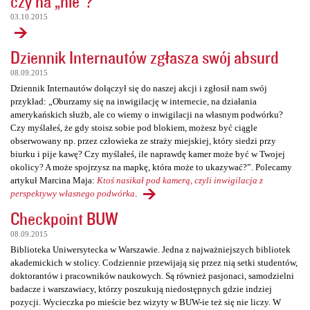
czy na „nie”?
03.10.2015
Dziennik Internautów zgłasza swój absurd
08.09.2015
Dziennik Internautów dołączył się do naszej akcji i zgłosił nam swój
przykład: „Oburzamy się na inwigilację w internecie, na działania
amerykańskich służb, ale co wiemy o inwigilacji na własnym podwórku?
Czy myślałeś, że gdy stoisz sobie pod blokiem, możesz być ciągle
obserwowany np. przez człowieka ze straży miejskiej, który siedzi przy
biurku i pije kawę? Czy myślałeś, ile naprawdę kamer może być w Twojej
okolicy? A może spojrzysz na mapkę, która może to ukazywać?”. Polecamy
artykuł Marcina Maja:
Ktoś nasikał pod kamerą, czyli inwigilacja z
perspektywy własnego podwórka
.
Checkpoint BUW
08.09.2015
Biblioteka Uniwersytecka w Warszawie. Jedna z najważniejszych bibliotek
akademickich w stolicy. Codziennie przewijają się przez nią setki studentów,
doktorantów i pracowników naukowych. Są również pasjonaci, samodzielni
badacze i warszawiacy, którzy poszukują niedostępnych gdzie indziej
pozycji. Wycieczka po mieście bez wizyty w BUW-ie też się nie liczy. W