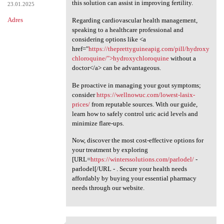
this solution can assist in improving fertility.
23.01.2025
Adres
Regarding cardiovascular health management,
speaking to a healthcare professional and
considering options like <a
href="
https://theprettyguineapig.com/pill/hydroxy
chloroquine/">hydroxychloroquine
without a
doctor</a> can be advantageous.
Be proactive in managing your gout symptoms;
consider
https://wellnowuc.com/lowest-lasix-
prices/
from reputable sources. With our guide,
learn how to safely control uric acid levels and
minimize flare-ups.
Now, discover the most cost-effective options for
your treatment by exploring
[URL=
https://winterssolutions.com/parlodel/
-
parlodel[/URL - . Secure your health needs
affordably by buying your essential pharmacy
needs through our website.