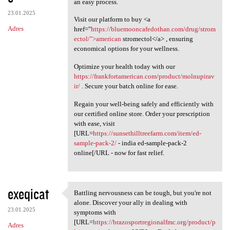
an easy process.
23.01.2025
Visit our platform to buy <a
Adres
href="
https://bluemooncafedothan.com/drug/strom
ectol/">american
stromectol</a> , ensuring
economical options for your wellness.
Optimize your health today with our
https://frankfortamerican.com/product/molnupirav
ir/
. Secure your batch online for ease.
Regain your well-being safely and efficiently with
our certified online store. Order your prescription
with ease, visit
[URL=
https://sunsethilltreefarm.com/item/ed-
sample-pack-2/
- india ed-sample-pack-2
online[/URL - now for fast relief.
exeqicat
Battling nervousness can be tough, but you're not
Battling nervousness can be
alone. Discover your ally in dealing with
23.01.2025
symptoms with
[URL=
https://brazosportregionalfmc.org/product/p
Adres