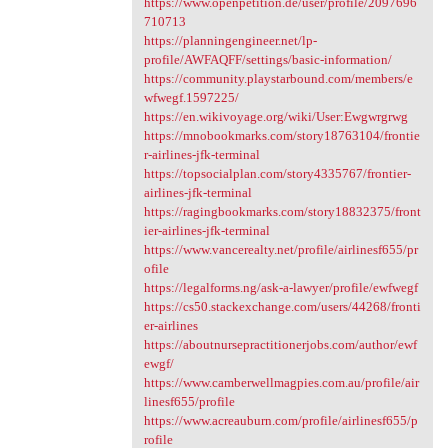
https://www.openpetition.de/user/profile/2097696
710713
https://planningengineer.net/lp-
profile/AWFAQFF/settings/basic-information/
https://community.playstarbound.com/members/e
wfwegf.1597225/
https://en.wikivoyage.org/wiki/User:Ewgwrgrwg
https://mnobookmarks.com/story18763104/frontie
r-airlines-jfk-terminal
https://topsocialplan.com/story4335767/frontier-
airlines-jfk-terminal
https://ragingbookmarks.com/story18832375/front
ier-airlines-jfk-terminal
https://www.vancerealty.net/profile/airlinesf655/pr
ofile
https://legalforms.ng/ask-a-lawyer/profile/ewfwegf
https://cs50.stackexchange.com/users/44268/fronti
er-airlines
https://aboutnursepractitionerjobs.com/author/ewf
ewgf/
https://www.camberwellmagpies.com.au/profile/air
linesf655/profile
https://www.acreauburn.com/profile/airlinesf655/p
rofile