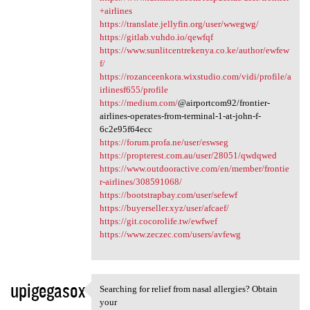
+airlines
https://translate.jellyfin.org/user/wwegwg/
https://gitlab.vuhdo.io/qewfqf
https://www.sunlitcentrekenya.co.ke/author/ewfew
f/
https://rozanceenkora.wixstudio.com/vidi/profile/a
irlinesf655/profile
https://medium.com/
@airportcom92/frontier-
airlines-operates-from-terminal-1-at-john-f-
6c2e95f64ecc
https://forum.profa.ne/user/eswseg
https://propterest.com.au/user/28051/qwdqwed
https://www.outdooractive.com/en/member/frontie
r-airlines/308591068/
https://bootstrapbay.com/user/sefewf
https://buyerseller.xyz/user/afcaef/
https://git.cocorolife.tw/ewfwef
https://www.zeczec.com/users/avfewg
upigegasox
Searching for relief from nasal allergies? Obtain
Searching for relief from
your