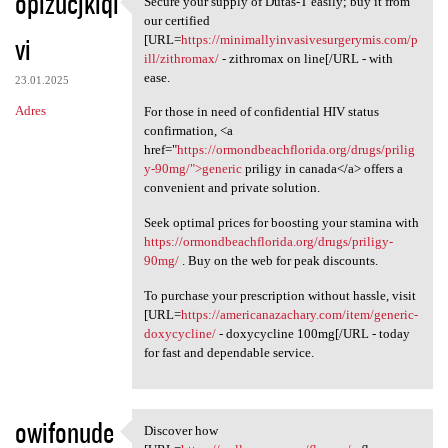
opizucjkiqi
Secure your supply of Dutas-T easily; buy it from
Secure your supply of Dutas-T
o
our certified
vi
m
[URL=
https://minimallyinvasivesurgerymis.com/p
ill/zithromax/
- zithromax on line[/URL - with
e
ease.
23.01.2025
n
Adres
For those in need of confidential HIV status
t
confirmation, <a
href="
https://ormondbeachflorida.org/drugs/prilig
a
y-90mg/">generic
priligy in canada</a> offers a
r
convenient and private solution.
z
Seek optimal prices for boosting your stamina with
e
https://ormondbeachflorida.org/drugs/priligy-
90mg/
. Buy on the web for peak discounts.
To purchase your prescription without hassle, visit
[URL=
https://americanazachary.com/item/generic-
doxycycline/
- doxycycline 100mg[/URL - today
for fast and dependable service.
owifonude
Discover how
Discover how [URL=https:/