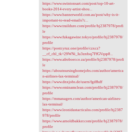
https://www.swintonsart.com/post/top-10-art-
books-2014-every-artist-shou...
https://www.bannerworld.com.au/post/why-is-it-
important-to-read-emails?c...
https://www.trailduro.com/profile/hj2387978/profi
le
https://www.fukagawine.tokyo/profile/hj2387978/
profile
https://postr.yruz.one/profile/czxcz?
__cf_chl_tk=29WNi_Iu3znfoq7FfGVqsp8...
https://www.afroboer.co.za/profile/hj2387978/profi
le
https://aboutnursinghomejobs.com/author/america
n-airlines-lax-terminal/
https://www.dnxjobs.de/users/fgdfhdf
https://www.eminamclean.com/profile/hj2387978/
profile
https://rnmanagers.com/author/american-airlines-
lax-terminal/
https://www.leonidastacticalss.com/profile/hj2387
978/profile
https://www.arnoldbakker.com/profile/hj2387978/
profile