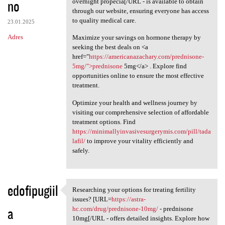
no
overnight propecia[/URL - is available to obtain
through our website, ensuring everyone has access
to quality medical care.
23.01.2025
Adres
Maximize your savings on hormone therapy by
seeking the best deals on <a
href="
https://americanazachary.com/prednisone-
5mg/">prednisone
5mg</a> . Explore find
opportunities online to ensure the most effective
treatment.
Optimize your health and wellness journey by
visiting our comprehensive selection of affordable
treatment options. Find
https://minimallyinvasivesurgerymis.com/pill/tada
lafil/
to improve your vitality efficiently and
safely.
edofipugiil
Researching your options for treating fertility
Researching your options for
issues? [URL=
https://astra-
a
hc.com/drug/prednisone-10mg/
- prednisone
10mg[/URL - offers detailed insights. Explore how