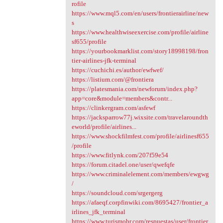
rofile
https://www.mql5.com/en/users/frontierairline/new
s
https://www.healthwiseexercise.com/profile/airline
sf655/profile
https://yourbookmarklist.com/story18998198/fron
tier-airlines-jfk-terminal
https://cuchichi.es/author/ewfwef/
https://listium.com/@frontiera
https://platesmania.com/newforum/index.php?
app=core&module=members&contr...
https://clinkergram.com/asfewf
https://jacksparrow77j.wixsite.com/travelaroundth
eworld/profile/airlines...
https://www.shockfilmfest.com/profile/airlinesf655
/profile
https://www.fitlynk.com/207f59e54
https://forum.citadel.one/user/qwefqfe
https://www.criminalelement.com/members/ewgwg
/
https://soundcloud.com/srgergerg
https://afaeqf.corpfinwiki.com/8695427/frontier_a
irlines_jfk_terminal
https://www.turismobr.com/respuestas/user/frontier