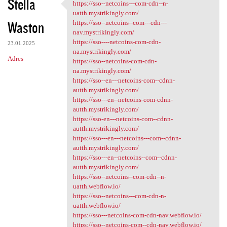
Stella
https://sso--netcoins---com-cdn--n-
https://sso--netcoins---com
uatth.mystrikingly.com/
Waston
https://sso--netcoins--com---cdn---
nav.mystrikingly.com/
https://sso----netcoins-com-cdn-
23.01.2025
na.mystrikingly.com/
Adres
https://sso--netcoins-com-cdn-
na.mystrikingly.com/
https://sso--en---netcoins-com--cdnn-
autth.mystrikingly.com/
https://sso---en--netcoins-com-cdnn-
autth.mystrikingly.com/
https://sso-en---netcoins-com--cdnn-
autth.mystrikingly.com/
https://sso---en---netcoins---com--cdnn-
autth.mystrikingly.com/
https://sso---en--netcoins--com--cdnn-
autth.mystrikingly.com/
https://sso--netcoins--com-cdn--n-
uatth.webflow.io/
https://sso--netcoins---com-cdn-n-
uatth.webflow.io/
https://sso---netcoins-com-cdn-nav.webflow.io/
https://sso--netcoins-com--cdn-nav.webflow.io/