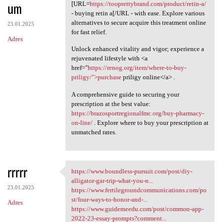
um
[URL=
https://tooprettybrand.com/product/retin-a/
- buying retin a[/URL - with ease. Explore various
alternatives to secure acquire this treatment online
23.01.2025
for fast relief.
Adres
Unlock enhanced vitality and vigor; experience a
rejuvenated lifestyle with <a
href="
https://renog.org/item/where-to-buy-
priligy/">purchase
priligy online</a> .
A comprehensive guide to securing your
prescription at the best value:
https://brazosportregionalfmc.org/buy-pharmacy-
on-line/
. Explore where to buy your prescription at
unmatched rates.
rrrrr
https://www.boundless-pursuit.com/post/diy-
https://www.boundless-pursuit
alligator-gar-trip-what-you-n...
23.01.2025
https://www.fertilegroundcommunications.com/po
st/four-ways-to-honor-and-...
Adres
https://www.guidemeedu.com/post/common-app-
2022-23-essay-prompts?comment...