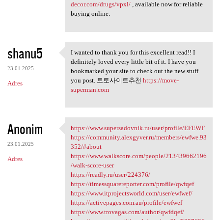
decor.com/drugs/vpxl/
, available now for reliable
buying online.
shanu5
I wanted to thank you for this excellent read!! I
I wanted to thank you for
definitely loved every little bit of it. I have you
23.01.2025
bookmarked your site to check out the new stuff
you post. 토토사이트추천
https://move-
Adres
superman.com
Anonim
https://www.supersadovnik.ru/user/profile/EFEWF
https://www.supersadovnik.ru
https://community.alexgyver.ru/members/ewfwe.93
23.01.2025
352/#about
https://www.walkscore.com/people/213439662196
Adres
/walk-score-user
https://readly.ru/user/224376/
https://timessquarereporter.com/profile/qwfqef
https://www.itprojectsworld.com/user/ewfwef/
https://activepages.com.au/profile/ewfwef
https://www.trovagas.com/author/qwfdqef/