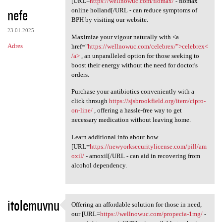
[URL=
https://wellnowuc.com/flomax/
- flomax
nefe
online holland[/URL - can reduce symptoms of
BPH by visiting our website.
23.01.2025
Maximize your vigour naturally with <a
Adres
href="
https://wellnowuc.com/celebrex/">celebrex<
/a>
, an unparalleled option for those seeking to
boost their energy without the need for doctor's
orders.
Purchase your antibiotics conveniently with a
click through
https://sjsbrookfield.org/item/cipro-
on-line/
, offering a hassle-free way to get
necessary medication without leaving home.
Learn additional info about how
[URL=
https://newyorksecuritylicense.com/pill/am
oxil/
- amoxil[/URL - can aid in recovering from
alcohol dependency.
itolemuvnu
Offering an affordable solution for those in need,
Offering an affordable
our [URL=
https://wellnowuc.com/propecia-1mg/
-