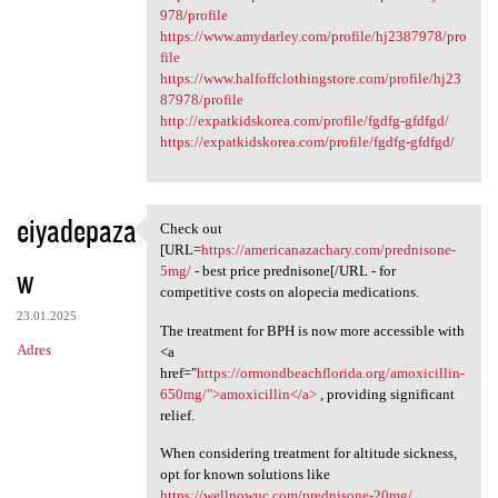
978/profile
https://www.amydarley.com/profile/hj2387978/pro
file
https://www.halfoffclothingstore.com/profile/hj23
87978/profile
http://expatkidskorea.com/profile/fgdfg-gfdfgd/
https://expatkidskorea.com/profile/fgdfg-gfdfgd/
eiyadepaza
Check out
Check out [URL=https:/
[URL=
https://americanazachary.com/prednisone-
w
5mg/
- best price prednisone[/URL - for
competitive costs on alopecia medications.
23.01.2025
The treatment for BPH is now more accessible with
Adres
<a
href="
https://ormondbeachflorida.org/amoxicillin-
650mg/">amoxicillin</a>
, providing significant
relief.
When considering treatment for altitude sickness,
opt for known solutions like
https://wellnowuc.com/prednisone-20mg/
.