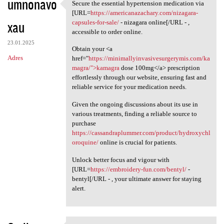
umnonavo
Secure the essential hypertension medication via
Secure the essential
[URL=
https://americanazachary.com/nizagara-
xau
capsules-for-sale/
- nizagara online[/URL - ,
accessible to order online.
23.01.2025
Obtain your <a
Adres
href="
https://minimallyinvasivesurgerymis.com/ka
magra/">kamagra
dose 100mg</a> prescription
effortlessly through our website, ensuring fast and
reliable service for your medication needs.
Given the ongoing discussions about its use in
various treatments, finding a reliable source to
purchase
https://cassandraplummer.com/product/hydroxychl
oroquine/
online is crucial for patients.
Unlock better focus and vigour with
[URL=
https://embroidery-fun.com/bentyl/
-
bentyl[/URL - , your ultimate answer for staying
alert.