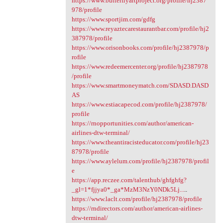
https://www.butterflyartproject.org/profile/hj2387
978/profile
https://www.sportjim.com/gdfg
https://www.reyaztecarestaurantbar.com/profile/hj2
387978/profile
https://www.orisonbooks.com/profile/hj2387978/p
rofile
https://www.redeemercenter.org/profile/hj2387978
/profile
https://www.smartmoneymatch.com/SDASD.DASD
AS
https://www.estiacapecod.com/profile/hj2387978/
profile
https://rnopportunities.com/author/american-
airlines-dtw-terminal/
https://www.theantiracisteducator.com/profile/hj23
87978/profile
https://www.aylelum.com/profile/hj2387978/profil
e
https://app.reczee.com/talenthub/ghfghfg?
_gl=1*fjjya0*_ga*MzM3NzY0NDk5Lj...
..
https://www.laclt.com/profile/hj2387978/profile
https://rndirectors.com/author/american-airlines-
dtw-terminal/