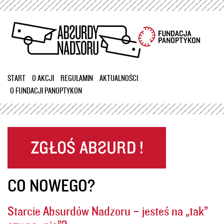
Przejdź
do
treści
START
O AKCJI
REGULAMIN
AKTUALNOŚCI
O FUNDACJI PANOPTYKON
CO NOWEGO?
Starcie Absurdów Nadzoru – jesteś na „tak”