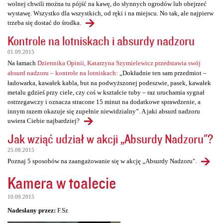
wolnej chwili można tu pójść na kawę, do słynnych ogrodów lub obejrzeć
wystawę. Wszystko dla wszystkich, od ręki i na miejscu. No tak, ale najpierw
trzeba się dostać do środka.
Kontrole na lotniskach i absurdy nadzoru
01.09.2015
Na łamach
Dziennika Opinii, Katarzyna Szymielewicz przedstawia swój
absurd nadzoru – kontrole na lotniskach
: „Dokładnie ten sam przedmiot –
ładowarka, kawałek kabla, but na podwyższonej podeszwie, pasek, kawałek
metalu gdzieś przy ciele, czy coś w kształcie tuby – raz uruchamia sygnał
ostrzegawczy i oznacza stracone 15 minut na dodatkowe sprawdzenie, a
innym razem okazuje się zupełnie niewidzialny”. A jaki absurd nadzoru
uwiera Ciebie najbardziej?
Jak wziąć udział w akcji „Absurdy Nadzoru"?
25.08.2015
Poznaj 5 sposobów na zaangażowanie się w akcję „Absurdy Nadzoru".
Kamera w toalecie
10.09.2015
Nadesłany przez:
F.Sz