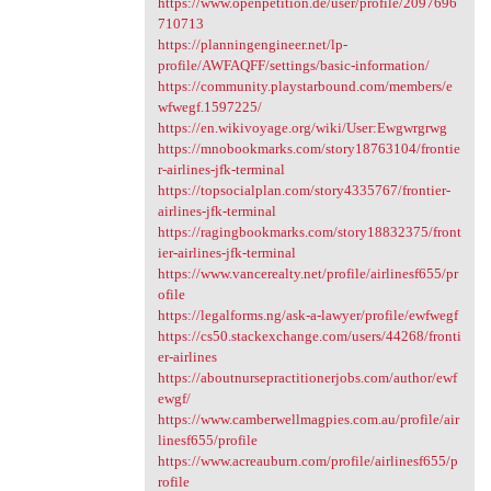
https://www.openpetition.de/user/profile/2097696
710713
https://planningengineer.net/lp-
profile/AWFAQFF/settings/basic-information/
https://community.playstarbound.com/members/e
wfwegf.1597225/
https://en.wikivoyage.org/wiki/User:Ewgwrgrwg
https://mnobookmarks.com/story18763104/frontie
r-airlines-jfk-terminal
https://topsocialplan.com/story4335767/frontier-
airlines-jfk-terminal
https://ragingbookmarks.com/story18832375/front
ier-airlines-jfk-terminal
https://www.vancerealty.net/profile/airlinesf655/pr
ofile
https://legalforms.ng/ask-a-lawyer/profile/ewfwegf
https://cs50.stackexchange.com/users/44268/fronti
er-airlines
https://aboutnursepractitionerjobs.com/author/ewf
ewgf/
https://www.camberwellmagpies.com.au/profile/air
linesf655/profile
https://www.acreauburn.com/profile/airlinesf655/p
rofile