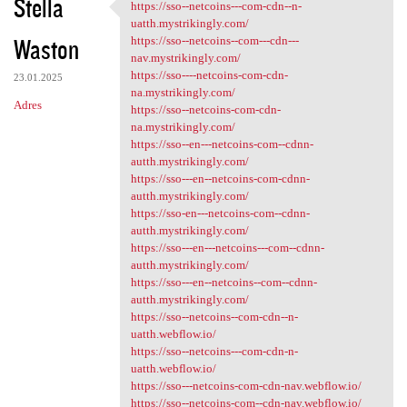
Stella
https://sso--netcoins---com-cdn--n-
https://sso--netcoins---com
uatth.mystrikingly.com/
Waston
https://sso--netcoins--com---cdn---
nav.mystrikingly.com/
https://sso----netcoins-com-cdn-
23.01.2025
na.mystrikingly.com/
Adres
https://sso--netcoins-com-cdn-
na.mystrikingly.com/
https://sso--en---netcoins-com--cdnn-
autth.mystrikingly.com/
https://sso---en--netcoins-com-cdnn-
autth.mystrikingly.com/
https://sso-en---netcoins-com--cdnn-
autth.mystrikingly.com/
https://sso---en---netcoins---com--cdnn-
autth.mystrikingly.com/
https://sso---en--netcoins--com--cdnn-
autth.mystrikingly.com/
https://sso--netcoins--com-cdn--n-
uatth.webflow.io/
https://sso--netcoins---com-cdn-n-
uatth.webflow.io/
https://sso---netcoins-com-cdn-nav.webflow.io/
https://sso--netcoins-com--cdn-nav.webflow.io/