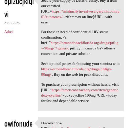
opizucjkiqi
Secure your supply of Dutas-T easily; buy it from
Secure your supply of Dutas-T
o
our certified
vi
m
[URL=
https://minimallyinvasivesurgerymis.com/p
ill/zithromax/
- zithromax on line[/URL - with
e
ease.
23.01.2025
n
Adres
For those in need of confidential HIV status
t
confirmation, <a
href="
https://ormondbeachflorida.org/drugs/prilig
a
y-90mg/">generic
priligy in canada</a> offers a
r
convenient and private solution.
z
Seek optimal prices for boosting your stamina with
e
https://ormondbeachflorida.org/drugs/priligy-
90mg/
. Buy on the web for peak discounts.
To purchase your prescription without hassle, visit
[URL=
https://americanazachary.com/item/generic-
doxycycline/
- doxycycline 100mg[/URL - today
for fast and dependable service.
owifonude
Discover how
Discover how [URL=https:/