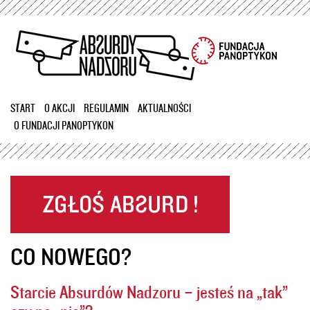
Przejdź
do
treści
START
O AKCJI
REGULAMIN
AKTUALNOŚCI
O FUNDACJI PANOPTYKON
CO NOWEGO?
Starcie Absurdów Nadzoru – jesteś na „tak”