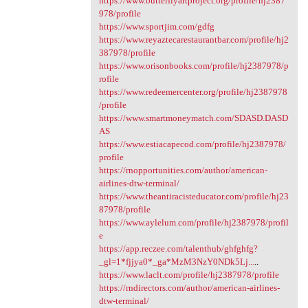
https://www.butterflyartproject.org/profile/hj2387
978/profile
https://www.sportjim.com/gdfg
https://www.reyaztecarestaurantbar.com/profile/hj2
387978/profile
https://www.orisonbooks.com/profile/hj2387978/p
rofile
https://www.redeemercenter.org/profile/hj2387978
/profile
https://www.smartmoneymatch.com/SDASD.DASD
AS
https://www.estiacapecod.com/profile/hj2387978/
profile
https://rnopportunities.com/author/american-
airlines-dtw-terminal/
https://www.theantiracisteducator.com/profile/hj23
87978/profile
https://www.aylelum.com/profile/hj2387978/profil
e
https://app.reczee.com/talenthub/ghfghfg?
_gl=1*fjjya0*_ga*MzM3NzY0NDk5Lj...
..
https://www.laclt.com/profile/hj2387978/profile
https://rndirectors.com/author/american-airlines-
dtw-terminal/