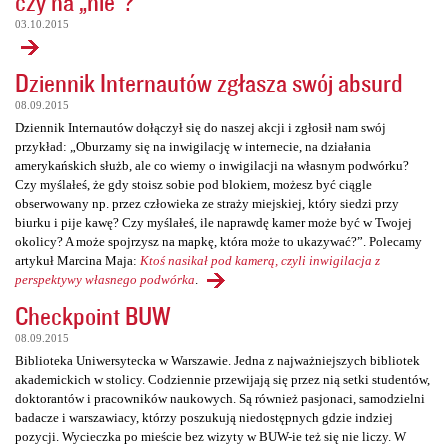
czy na „nie”?
03.10.2015
Dziennik Internautów zgłasza swój absurd
08.09.2015
Dziennik Internautów dołączył się do naszej akcji i zgłosił nam swój
przykład: „Oburzamy się na inwigilację w internecie, na działania
amerykańskich służb, ale co wiemy o inwigilacji na własnym podwórku?
Czy myślałeś, że gdy stoisz sobie pod blokiem, możesz być ciągle
obserwowany np. przez człowieka ze straży miejskiej, który siedzi przy
biurku i pije kawę? Czy myślałeś, ile naprawdę kamer może być w Twojej
okolicy? A może spojrzysz na mapkę, która może to ukazywać?”. Polecamy
artykuł Marcina Maja:
Ktoś nasikał pod kamerą, czyli inwigilacja z
perspektywy własnego podwórka
.
Checkpoint BUW
08.09.2015
Biblioteka Uniwersytecka w Warszawie. Jedna z najważniejszych bibliotek
akademickich w stolicy. Codziennie przewijają się przez nią setki studentów,
doktorantów i pracowników naukowych. Są również pasjonaci, samodzielni
badacze i warszawiacy, którzy poszukują niedostępnych gdzie indziej
pozycji. Wycieczka po mieście bez wizyty w BUW-ie też się nie liczy. W