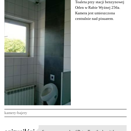
Toaleta przy stacji benzynowej
Orlen w Rabie Wyżnej 256a.
Kamera jest umieszczona
centralnie nad pisuarem.
kamery-bajery
K