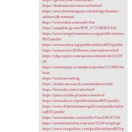
https://desksnear.me/users/wefwefwef
https://www.freelistingusa.com/listings/frontier-
airlines-jfk-terminal
https://www.inkitt.com/asdevfwe
https://snapdish.jp/user/POT_V731MOGU192
https://www.integritymatterscos.org/profile/airlines
f655/profile
https://www.ncdcta.org/profile/airlinesf655/profile
https://www.active2030store.com/author/ewfwf/
https://yhg.copiny.com/question/details/id/10229
26
https://xtremepape.rs/members/qewfwef.513083/#a
bout
https://tooter.in/swfwrg
https://studio.moooarch.com/members/esfsf/
https://leetcode.com/u/afwefwef/
https://praca.uxlabs.pl/author/awefewf/
https://www.afa.co.rs/profile/airlinesf655/profile
https://www.ch3performancegolf.com/profile/airlin
esf655/profile
https://www.mintme.com/profile/User246187361
https://australiainterest.com/user/5210/wergfwge
https://www.cowgirlsinc.com/profile/airlinesf655/p