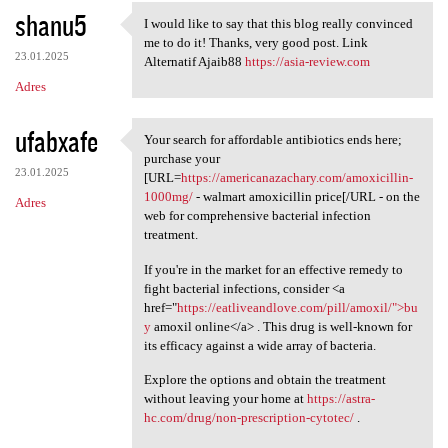
shanu5
I would like to say that this blog really convinced
I would like to say that this
me to do it! Thanks, very good post. Link
23.01.2025
Alternatif Ajaib88
https://asia-review.com
Adres
ufabxafe
Your search for affordable antibiotics ends here;
Your search for affordable
purchase your
23.01.2025
[URL=
https://americanazachary.com/amoxicillin-
1000mg/
- walmart amoxicillin price[/URL - on the
Adres
web for comprehensive bacterial infection
treatment.
If you're in the market for an effective remedy to
fight bacterial infections, consider <a
href="
https://eatliveandlove.com/pill/amoxil/">bu
y
amoxil online</a> . This drug is well-known for
its efficacy against a wide array of bacteria.
Explore the options and obtain the treatment
without leaving your home at
https://astra-
hc.com/drug/non-prescription-cytotec/
.