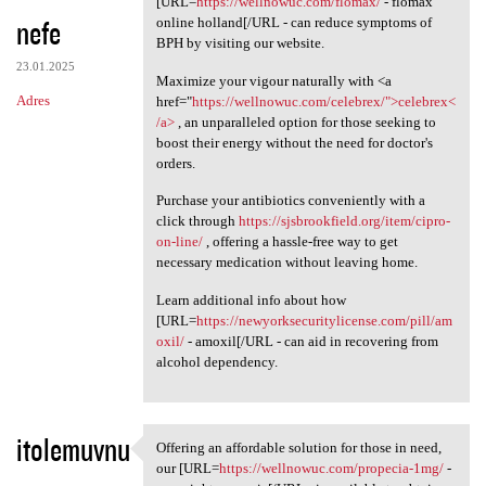
[URL=
https://wellnowuc.com/flomax/
- flomax
nefe
online holland[/URL - can reduce symptoms of
BPH by visiting our website.
23.01.2025
Maximize your vigour naturally with <a
Adres
href="
https://wellnowuc.com/celebrex/">celebrex<
/a>
, an unparalleled option for those seeking to
boost their energy without the need for doctor's
orders.
Purchase your antibiotics conveniently with a
click through
https://sjsbrookfield.org/item/cipro-
on-line/
, offering a hassle-free way to get
necessary medication without leaving home.
Learn additional info about how
[URL=
https://newyorksecuritylicense.com/pill/am
oxil/
- amoxil[/URL - can aid in recovering from
alcohol dependency.
itolemuvnu
Offering an affordable solution for those in need,
Offering an affordable
our [URL=
https://wellnowuc.com/propecia-1mg/
-