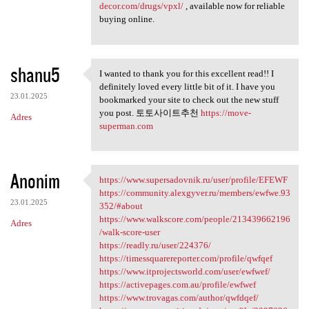
decor.com/drugs/vpxl/
, available now for reliable
buying online.
shanu5
I wanted to thank you for this excellent read!! I
I wanted to thank you for
definitely loved every little bit of it. I have you
23.01.2025
bookmarked your site to check out the new stuff
you post. 토토사이트추천
https://move-
Adres
superman.com
Anonim
https://www.supersadovnik.ru/user/profile/EFEWF
https://www.supersadovnik.ru
https://community.alexgyver.ru/members/ewfwe.93
23.01.2025
352/#about
https://www.walkscore.com/people/213439662196
Adres
/walk-score-user
https://readly.ru/user/224376/
https://timessquarereporter.com/profile/qwfqef
https://www.itprojectsworld.com/user/ewfwef/
https://activepages.com.au/profile/ewfwef
https://www.trovagas.com/author/qwfdqef/