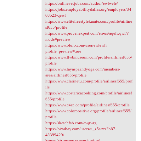
https://onlinevetjobs.com/author/ewfwefe/
https://jobs.employabilitydallas.org/employers/34
60523-qewf
https://www.elitefreestylekarate.com/profile/airline
sf655/profile
https://www.provenexpert.com/en-us/aqefwqwf/?
mode=preview
https://www.blurb.com/user/ewfewf?
profile_preview=true
https://www.flwbmuseum.com/profile/airlinesf655/
profile
https://www.layaspaandyoga.com/members-
area/airlinesf655/profile
https://www.clarinetu.com/profile/airlinesf655/prof
ile
https://www.costaricacooking.com/profile/airlinesf
655/profile
https://www.c4sp.com/profile/airlinesf655/profile
https://www.colorpositive.org/profile/airlinesf655/
profile
https://sketchfab.com/ewgwrg
https://pixabay.com/users/u_z5arxx3b87-
48399429/
https://git.entryrise.com/wefwef