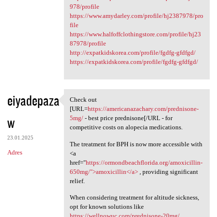
978/profile
https://www.amydarley.com/profile/hj2387978/pro
file
https://www.halfoffclothingstore.com/profile/hj23
87978/profile
http://expatkidskorea.com/profile/fgdfg-gfdfgd/
https://expatkidskorea.com/profile/fgdfg-gfdfgd/
eiyadepaza
Check out
Check out [URL=https:/
[URL=
https://americanazachary.com/prednisone-
w
5mg/
- best price prednisone[/URL - for
competitive costs on alopecia medications.
23.01.2025
The treatment for BPH is now more accessible with
Adres
<a
href="
https://ormondbeachflorida.org/amoxicillin-
650mg/">amoxicillin</a>
, providing significant
relief.
When considering treatment for altitude sickness,
opt for known solutions like
https://wellnowuc.com/prednisone-20mg/
.