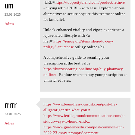
um
[URL=
https://tooprettybrand.com/product/retin-a/
- buying retin a[/URL - with ease. Explore various
alternatives to secure acquire this treatment online
23.01.2025
for fast relief.
Adres
Unlock enhanced vitality and vigor; experience a
rejuvenated lifestyle with <a
href="
https://renog.org/item/where-to-buy-
priligy/">purchase
priligy online</a> .
A comprehensive guide to securing your
prescription at the best value:
https://brazosportregionalfmc.org/buy-pharmacy-
on-line/
. Explore where to buy your prescription at
unmatched rates.
rrrrr
https://www.boundless-pursuit.com/post/diy-
https://www.boundless-pursuit
alligator-gar-trip-what-you-n...
23.01.2025
https://www.fertilegroundcommunications.com/po
st/four-ways-to-honor-and-...
Adres
https://www.guidemeedu.com/post/common-app-
2022-23-essay-prompts?comment...