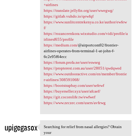
+airlines
https://translate.jellyfin.org/user/wwegwg/
https://gitlab.vuhdo.io/qewfqf
https://www.sunlitcentrekenya.co.ke/author/ewfew
f/
https://rozanceenkora.wixstudio.com/vidi/profile/a
irlinesf655/profile
https://medium.com/
@airportcom92/frontier-
airlines-operates-from-terminal-1-at-john-f-
6c2e95f64ecc
https://forum.profa.ne/user/eswseg
https://propterest.com.au/user/28051/qwdqwed
https://www.outdooractive.com/en/member/frontie
r-airlines/308591068/
https://bootstrapbay.com/user/sefewf
https://buyerseller.xyz/user/afcaef/
https://git.cocorolife.tw/ewfwef
https://www.zeczec.com/users/avfewg
upigegasox
Searching for relief from nasal allergies? Obtain
Searching for relief from
your