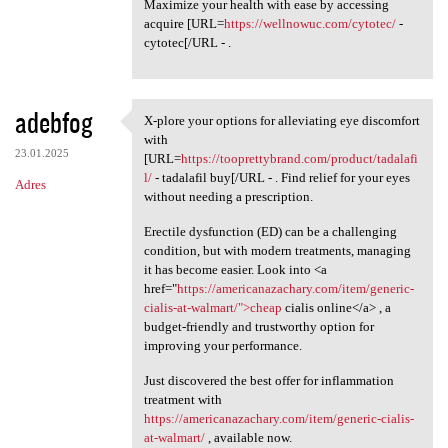
Maximize your health with ease by accessing
acquire [URL=
https://wellnowuc.com/cytotec/
-
cytotec[/URL - .
adebfog
X-plore your options for alleviating eye discomfort
X-plore your options for
with
23.01.2025
[URL=
https://tooprettybrand.com/product/tadalafi
l/
- tadalafil buy[/URL - . Find relief for your eyes
Adres
without needing a prescription.
Erectile dysfunction (ED) can be a challenging
condition, but with modern treatments, managing
it has become easier. Look into <a
href="
https://americanazachary.com/item/generic-
cialis-at-walmart/">cheap
cialis online</a> , a
budget-friendly and trustworthy option for
improving your performance.
Just discovered the best offer for inflammation
treatment with
https://americanazachary.com/item/generic-cialis-
at-walmart/
, available now.