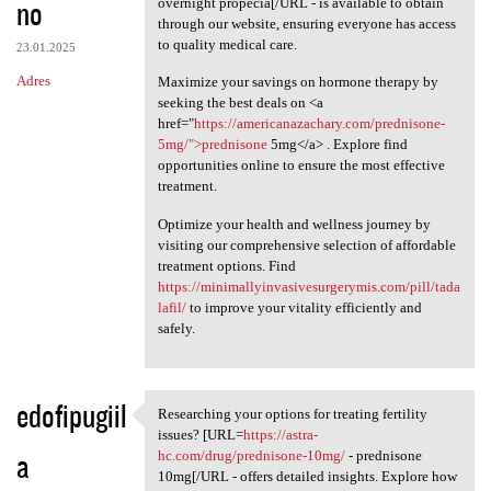
no
overnight propecia[/URL - is available to obtain
through our website, ensuring everyone has access
to quality medical care.
23.01.2025
Adres
Maximize your savings on hormone therapy by
seeking the best deals on <a
href="
https://americanazachary.com/prednisone-
5mg/">prednisone
5mg</a> . Explore find
opportunities online to ensure the most effective
treatment.
Optimize your health and wellness journey by
visiting our comprehensive selection of affordable
treatment options. Find
https://minimallyinvasivesurgerymis.com/pill/tada
lafil/
to improve your vitality efficiently and
safely.
edofipugiil
Researching your options for treating fertility
Researching your options for
issues? [URL=
https://astra-
a
hc.com/drug/prednisone-10mg/
- prednisone
10mg[/URL - offers detailed insights. Explore how