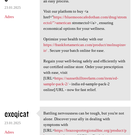
an easy process.
23.01.2025
Visit our platform to buy <a
Adres
href="
https://bluemooncafedothan.com/drug/strom
ectol/">american
stromectol</a> , ensuring
economical options for your wellness.
Optimize your health today with our
https://frankfortamerican.com/product/molnupirav
ir/
. Secure your batch online for ease.
Regain your well-being safely and efficiently with
our certified online store. Order your prescription
with ease, visit
[URL=
https://sunsethilltreefarm.com/item/ed-
sample-pack-2/
- india ed-sample-pack-2
online[/URL - now for fast relief.
exeqicat
Battling nervousness can be tough, but you're not
Battling nervousness can be
alone. Discover your ally in dealing with
23.01.2025
symptoms with
[URL=
https://brazosportregionalfmc.org/product/p
Adres