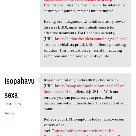
Explore acquiring the medicine on the internet to
ensure your journey remains uninterrupted.
Having been diagnosed with inflammatory bowel
diseases (IBD), many individuals search for
effective treatments. For Canadian patients,
[URL=
https://endmedicaldebt.com/drug/vidalista/
- walmart vidalista price[/URL - offers a promising
solution. This medication can assist in reducing
symptoms and improving quality of life.
isopahavu
Regain control of your health by choosing to
Regain control of your health
[URL=
https://renog.org/product/buy-tadalafil-on-
sexa
line/
- tadalafil suppliers uk[/URL - . With our
service, you can purchase your prescribed
medication without hassle from the comfort of your
23.01.2025
home.
Adres
Relieve your BPH symptoms today! Discover our
variety of <a
href="
https://trafficjamcar.com/item/on-line-