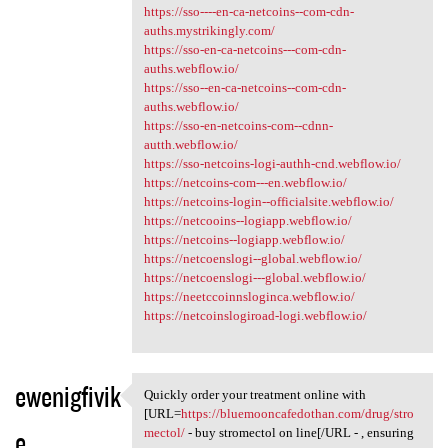
https://sso----en-ca-netcoins--com-cdn-
auths.mystrikingly.com/
https://sso-en-ca-netcoins---com-cdn-
auths.webflow.io/
https://sso--en-ca-netcoins--com-cdn-
auths.webflow.io/
https://sso-en-netcoins-com--cdnn-
autth.webflow.io/
https://sso-netcoins-logi-authh-cnd.webflow.io/
https://netcoins-com---en.webflow.io/
https://netcoins-login--officialsite.webflow.io/
https://netcooins--logiapp.webflow.io/
https://netcoins--logiapp.webflow.io/
https://netcoenslogi--global.webflow.io/
https://netcoenslogi---global.webflow.io/
https://neetccoinnsloginca.webflow.io/
https://netcoinslogiroad-logi.webflow.io/
ewenigfivik
Quickly order your treatment online with
Quickly order your treatment
[URL=
https://bluemooncafedothan.com/drug/stro
e
mectol/
- buy stromectol on line[/URL - , ensuring