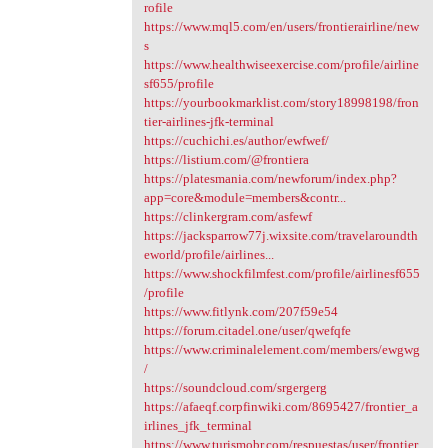
rofile
https://www.mql5.com/en/users/frontierairline/new
s
https://www.healthwiseexercise.com/profile/airline
sf655/profile
https://yourbookmarklist.com/story18998198/fron
tier-airlines-jfk-terminal
https://cuchichi.es/author/ewfwef/
https://listium.com/@frontiera
https://platesmania.com/newforum/index.php?
app=core&module=members&contr...
https://clinkergram.com/asfewf
https://jacksparrow77j.wixsite.com/travelaroundth
eworld/profile/airlines...
https://www.shockfilmfest.com/profile/airlinesf655
/profile
https://www.fitlynk.com/207f59e54
https://forum.citadel.one/user/qwefqfe
https://www.criminalelement.com/members/ewgwg
/
https://soundcloud.com/srgergerg
https://afaeqf.corpfinwiki.com/8695427/frontier_a
irlines_jfk_terminal
https://www.turismobr.com/respuestas/user/frontier