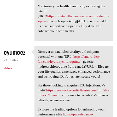
Maximize your health benefits by exploring the
rate of
[URL=
https://fontanellabenevento.com/product/la
sipen/
- cheap lasipen 40mg[/URL - , renowned for
its heart supportive properties. Buy it today to
enhance your heart health.
eyumoez
Discover unparalleled vitality; unlock your
Discover unparalleled
potential with our [URL=
https://embroidery-
23.01.2025
fun.com/hydroxychloroquine/
- generic
hydroxychloroquine from canada[/URL - . Elevate
Adres
your life quality, experience enhanced performance
and well-being. Don't hesitate; secure yours!
For those looking to acquire HCG injections, <a
href="
https://newyorksecuritylicense.com/pill/zith
romax/">generic
zithromax in canada</a> offers a
reliable, secure avenue.
Explore the leading options for enhancing your
performance with
https://pureelegance-