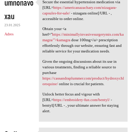
umnonavo
Secure the essential hypertension medication via
Secure the essential
[URL=
https://americanazachary.com/nizagara-
xau
capsules-for-sale/
- nizagara online[/URL - ,
accessible to order online.
23.01.2025
Obtain your <a
Adres
href="
https://minimallyinvasivesurgerymis.com/ka
magra/">kamagra
dose 100mg</a> prescription
effortlessly through our website, ensuring fast and
reliable service for your medication needs.
Given the ongoing discussions about its use in
various treatments, finding a reliable source to
purchase
https://cassandraplummer.com/product/hydroxychl
oroquine/
online is crucial for patients.
Unlock better focus and vigour with
[URL=
https://embroidery-fun.com/bentyl/
-
bentyl[/URL - , your ultimate answer for staying
alert.