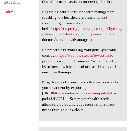
this solution can assist in improving fertility.
23.01.2025
Adres
Regarding cardiovascular health management,
speaking to a healthcare professional and
considering options like <a
href="
https://theprettyguineapig.com/pill/hydroxy
chloroquine/">hydroxychloroquine
without a
doctor</a> can be advantageous.
Be proactive in managing your gout symptoms;
consider
https://wellnowuc.com/lowest-lasix-
prices/
from reputable sources. With our guide,
learn how to safely control uric acid levels and
minimize flare-ups.
Now, discover the most cost-effective options for
your treatment by exploring
[URL=
https://winterssolutions.com/parlodel/
-
parlodel[/URL - . Secure your health needs
affordably by buying your essential pharmacy
needs through our website.