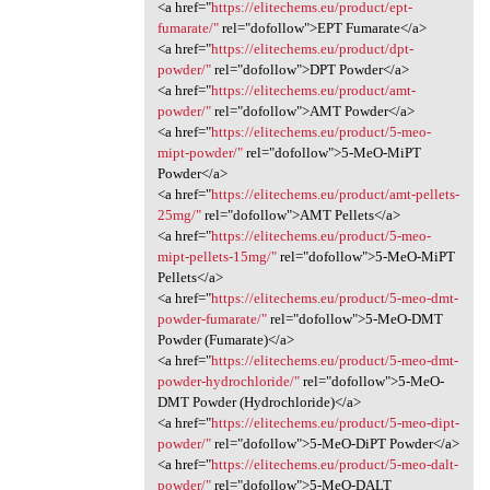
<a href="
https://elitechems.eu/product/ept-
fumarate/"
rel="dofollow">EPT Fumarate</a>
<a href="
https://elitechems.eu/product/dpt-
powder/"
rel="dofollow">DPT Powder</a>
<a href="
https://elitechems.eu/product/amt-
powder/"
rel="dofollow">AMT Powder</a>
<a href="
https://elitechems.eu/product/5-meo-
mipt-powder/"
rel="dofollow">5-MeO-MiPT
Powder</a>
<a href="
https://elitechems.eu/product/amt-pellets-
25mg/"
rel="dofollow">AMT Pellets</a>
<a href="
https://elitechems.eu/product/5-meo-
mipt-pellets-15mg/"
rel="dofollow">5-MeO-MiPT
Pellets</a>
<a href="
https://elitechems.eu/product/5-meo-dmt-
powder-fumarate/"
rel="dofollow">5-MeO-DMT
Powder (Fumarate)</a>
<a href="
https://elitechems.eu/product/5-meo-dmt-
powder-hydrochloride/"
rel="dofollow">5-MeO-
DMT Powder (Hydrochloride)</a>
<a href="
https://elitechems.eu/product/5-meo-dipt-
powder/"
rel="dofollow">5-MeO-DiPT Powder</a>
<a href="
https://elitechems.eu/product/5-meo-dalt-
powder/"
rel="dofollow">5-MeO-DALT