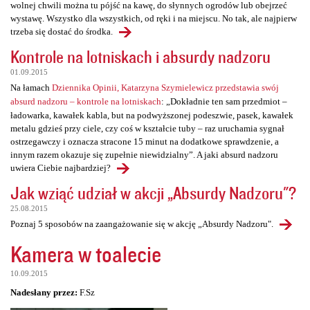
wolnej chwili można tu pójść na kawę, do słynnych ogrodów lub obejrzeć
wystawę. Wszystko dla wszystkich, od ręki i na miejscu. No tak, ale najpierw
trzeba się dostać do środka.
Kontrole na lotniskach i absurdy nadzoru
01.09.2015
Na łamach
Dziennika Opinii, Katarzyna Szymielewicz przedstawia swój
absurd nadzoru – kontrole na lotniskach
: „Dokładnie ten sam przedmiot –
ładowarka, kawałek kabla, but na podwyższonej podeszwie, pasek, kawałek
metalu gdzieś przy ciele, czy coś w kształcie tuby – raz uruchamia sygnał
ostrzegawczy i oznacza stracone 15 minut na dodatkowe sprawdzenie, a
innym razem okazuje się zupełnie niewidzialny”. A jaki absurd nadzoru
uwiera Ciebie najbardziej?
Jak wziąć udział w akcji „Absurdy Nadzoru"?
25.08.2015
Poznaj 5 sposobów na zaangażowanie się w akcję „Absurdy Nadzoru".
Kamera w toalecie
10.09.2015
Nadesłany przez:
F.Sz