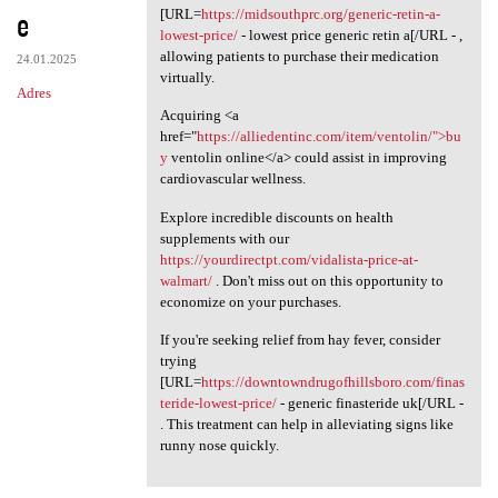
e
[URL=
https://midsouthprc.org/generic-retin-a-
lowest-price/
- lowest price generic retin a[/URL - ,
allowing patients to purchase their medication
24.01.2025
virtually.
Adres
Acquiring <a
href="
https://alliedentinc.com/item/ventolin/">bu
y
ventolin online</a> could assist in improving
cardiovascular wellness.
Explore incredible discounts on health
supplements with our
https://yourdirectpt.com/vidalista-price-at-
walmart/
. Don't miss out on this opportunity to
economize on your purchases.
If you're seeking relief from hay fever, consider
trying
[URL=
https://downtowndrugofhillsboro.com/finas
teride-lowest-price/
- generic finasteride uk[/URL -
. This treatment can help in alleviating signs like
runny nose quickly.