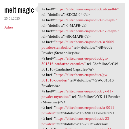
melt magic
<a href="
https://elitechems.eu/product/zdcm-04/"
<a href="https://elitechems
rel="dofollow">ZDCM-04</a>
25.01.2025
<a href="
https://elitechems.eu/product/6-mapb/"
rel="dofollow">6-MAPB</a>
Adres
<a href="
https://elitechems.eu/product/bk-mapb/"
rel="dofollow">BK-MAPB</a>
<a href="
https://elitechems.eu/product/sr-9009-
powder-stenabolic/"
rel="dofollow">SR-9009
Powder (Stenabolic)</a>
<a href="
https://elitechems.eu/product/gw-
501516-cardarine-capsules/"
rel="dofollow">GW-
501516 (Cardarine) Capsules</a>
<a href="
https://elitechems.eu/product/gw-
501516-powder/"
rel="dofollow">GW-501516
Powder</a>
<a href="
https://elitechems.eu/product/yk-11-
powder-myostine/"
rel="dofollow">YK-11 Powder
(Myostine)</a>
<a href="
https://elitechems.eu/product/sr-9011-
powder/"
rel="dofollow">SR-9011 Powder</a>
<a href="
https://elitechems.eu/product/s-23-
powder/"
rel="dofollow">S-23 Powder</a>