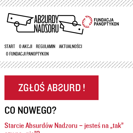
Przejdź
do
treści
START
O AKCJI
REGULAMIN
AKTUALNOŚCI
O FUNDACJI PANOPTYKON
CO NOWEGO?
Starcie Absurdów Nadzoru – jesteś na „tak”