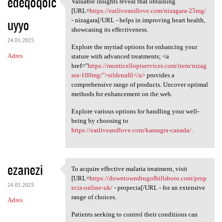
edeqoqolc
Valuable insights reveal that obtaining
Valuable insights reveal that
[URL=
https://eatliveandlove.com/nizagara-25mg/
uyyo
- nizagara[/URL - helps in improving heart health,
showcasing its effectiveness.
24.01.2025
Explore the myriad options for enhancing your
Adres
stature with advanced treatments; <a
href="
https://monticelloptservices.com/item/nizag
ara-100mg/">sildenafil</a>
provides a
comprehensive range of products. Uncover optimal
methods for enhancement on the web.
Explore various options for handling your well-
being by choosing to
https://eatliveandlove.com/kamagra-canada/
.
ezanezi
To acquire effective malaria treatment, visit
To acquire effective malaria
[URL=
https://downtowndrugofhillsboro.com/prop
24.01.2025
ecia-online-uk/
- propecia[/URL - for an extensive
range of choices.
Adres
Patients seeking to control their conditions can