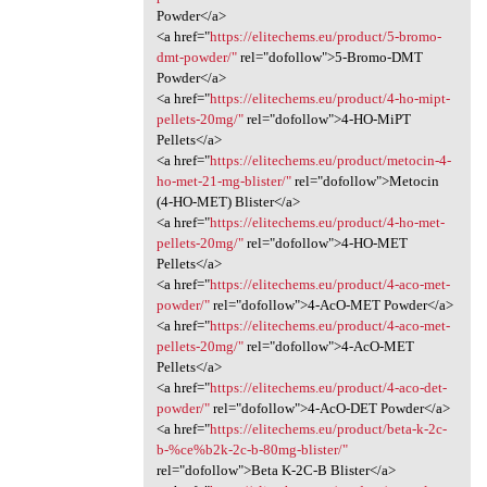
Powder</a>
<a href="
https://elitechems.eu/product/5-bromo-
dmt-powder/"
rel="dofollow">5-Bromo-DMT
Powder</a>
<a href="
https://elitechems.eu/product/4-ho-mipt-
pellets-20mg/"
rel="dofollow">4-HO-MiPT
Pellets</a>
<a href="
https://elitechems.eu/product/metocin-4-
ho-met-21-mg-blister/"
rel="dofollow">Metocin
(4-HO-MET) Blister</a>
<a href="
https://elitechems.eu/product/4-ho-met-
pellets-20mg/"
rel="dofollow">4-HO-MET
Pellets</a>
<a href="
https://elitechems.eu/product/4-aco-met-
powder/"
rel="dofollow">4-AcO-MET Powder</a>
<a href="
https://elitechems.eu/product/4-aco-met-
pellets-20mg/"
rel="dofollow">4-AcO-MET
Pellets</a>
<a href="
https://elitechems.eu/product/4-aco-det-
powder/"
rel="dofollow">4-AcO-DET Powder</a>
<a href="
https://elitechems.eu/product/beta-k-2c-
b-%ce%b2k-2c-b-80mg-blister/"
rel="dofollow">Beta K-2C-B Blister</a>