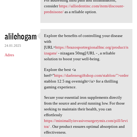
For addressing mild pain and inflammation,
consider
https://alliedentinc.com/item/discount-
prednisone/
as a reliable option.
alilehogam
Explore the benefits of controlling your disease
Explore the benefits of
with
24.01.2025
[URL=
https://brazosportregionalfmc.org/product/n
izagara/
- nizagara 50mg[/URL - , a reliable
Adres
solution to boost your well-being.
Explore the best <a
href="
https://darlenesgiftshop.com/stablon/">order
stablon 12.5 mg overnight</a> for a thrilling
gaming experience.
Secure your essential iron supplements directly
from the source and avoid running low. For those
seeking to maintain their health, you can
effortlessly
https://minimallyinvasivesurgerymis.com/pill/levi
tra/
. Our product ensures optimal absorption and
effectiveness.