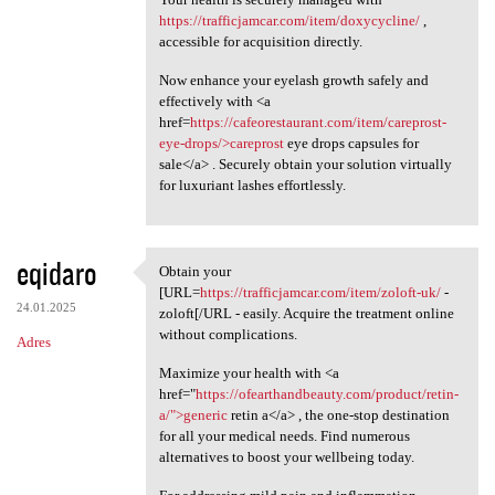
https://trafficjamcar.com/item/doxycycline/
,
accessible for acquisition directly.
Now enhance your eyelash growth safely and
effectively with <a
href=
https://cafeorestaurant.com/item/careprost-
eye-drops/>careprost
eye drops capsules for
sale</a> . Securely obtain your solution virtually
for luxuriant lashes effortlessly.
eqidaro
Obtain your
Obtain your [URL=https:/
[URL=
https://trafficjamcar.com/item/zoloft-uk/
-
24.01.2025
zoloft[/URL - easily. Acquire the treatment online
without complications.
Adres
Maximize your health with <a
href="
https://ofearthandbeauty.com/product/retin-
a/">generic
retin a</a> , the one-stop destination
for all your medical needs. Find numerous
alternatives to boost your wellbeing today.