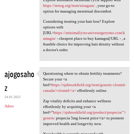
https://renog.org/item/nizagara/
, your go-to
option for managing menstrual discomfort.
Considering treating your hair loss? Explore
options with
[URL=
https://minimallyinvasivesurgerymis.com/k
amagra/
- cheapest place to buy kamagra[/URL - , a
feasible choice for improving hair density without
a doctor's order.
ajogosaho
Questioning where to obtain fertility treatments?
Questioning where to obtain
Secure your <a
z
href=
https://sjsbrookfield.org/item/generic-clomid-
canada/>clomid</a>
effortlessly online.
24.01.2025
Zap vitality deficits and enhance wellness
Adres
effortlessly by acquiring your <a
href="
https://sjsbrookfield.org/product/propecia/">
generic
propecia 5mg lowest price</a> to promote
improved health and longevity now.
Your health is securely managed with