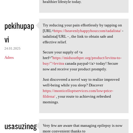
healthier lifestyle today.
pekihupap
Try reducing your pain effortlessly by tapping on
Try reducing your pain
[URL=
https://heavenlyhappyhour.com/tadalista/
-
vi
tadalista[/URL - , the link to obtain safe and
effective relief.
24.01.2025
Secure your supply of <a
Adres
href="
https://midsouthprc.org/product/levitra-to-
buy/">levitra
canada paypal</a> today! Secure
now and receive your product promptly.
Just discovered a novel way to realize improved
well-being while you sleep? Discover
https://monticelloptservices.com/low-price-
fildena/
, your route to achieving refreshed
mornings.
usasuzineg
Very few are aware that managing epilepsy is now
Very few are aware that
more convenient thanks to