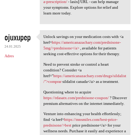
a-prescription/
- lasix[/URL - can help manage
your symptoms. Explore options for relief and
learn more today.
ojuxupep
Unlock savings on your medication costs with <a
Unlock savings on your
href=
https://americanazachary.com/prednisone-
24.01.2025
5mg/>prednisone</a>
, available for patients
seeking cost-effective options for their therapy.
Adres
Need to prevent stroke or control a heart
condition? Consider <a
href="
https://americanazachary.com/drugs/sildalist
/">comprar
sildalist canada</a> as a treatment.
Questioning where to acquire
https://rdasatx.com/prednisone-coupon/
? Discover
premium alternatives on the internet immediately.
Venture into enhancing your health effortlessly;
find <a href=
https://mnsmiles.com/best-price-
prednisone/>best
price prednisone</a> for your
wellness needs. Purchase it easily and experience a