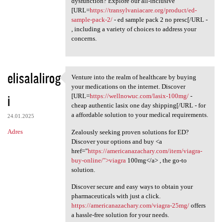
dysfunction? Explore our all-inclusive
[URL=
https://transylvaniacare.org/product/ed-
sample-pack-2/
- ed sample pack 2 no presc[/URL -
, including a variety of choices to address your
concerns.
elisalalirog
Venture into the realm of healthcare by buying
Venture into the realm of
your medications on the internet. Discover
i
[URL=
https://wellnowuc.com/lasix-100mg/
-
cheap authentic lasix one day shipping[/URL - for
a affordable solution to your medical requirements.
24.01.2025
Adres
Zealously seeking proven solutions for ED?
Discover your options and buy <a
href="
https://americanazachary.com/item/viagra-
buy-online/">viagra
100mg</a> , the go-to
solution.
Discover secure and easy ways to obtain your
pharmaceuticals with just a click.
https://americanazachary.com/viagra-25mg/
offers
a hassle-free solution for your needs.