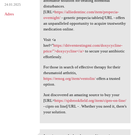
affordable solution for treating hormonal
24.01.2025
disturbances.
[URL=
https://alliedentinc.com/item/propecia-
Adres
overnight/
- generic propecia tablets[/URL - offers
an unparalleled opportunity to acquire trustworthy
medication online.
Visit <a
href="
https://driverstestingmi.com/doxycycline-
price/">doxycycline</a>
to secure your antibiotic
effortlessly.
For those in search of effective therapy for their
rheumatoid arthritis,
https://renog.org/item/ventolin/
offers a trusted
option.
Just discovered an amazing source to buy your
[URL=
https://sjsbrookfield.org/item/cipro-on-line/
- cipro on line[/URL - . Whether you need it, there's
your solution.