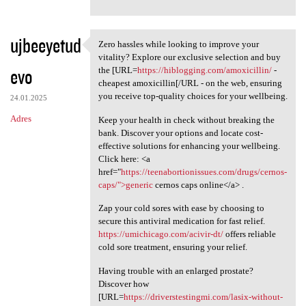
ujbeeyetud
Zero hassles while looking to improve your
Zero hassles while looking to
vitality? Explore our exclusive selection and buy
evo
the [URL=
https://hiblogging.com/amoxicillin/
-
cheapest amoxicillin[/URL - on the web, ensuring
you receive top-quality choices for your wellbeing.
24.01.2025
Adres
Keep your health in check without breaking the
bank. Discover your options and locate cost-
effective solutions for enhancing your wellbeing.
Click here: <a
href="
https://teenabortionissues.com/drugs/cernos-
caps/">generic
cernos caps online</a> .
Zap your cold sores with ease by choosing to
secure this antiviral medication for fast relief.
https://umichicago.com/acivir-dt/
offers reliable
cold sore treatment, ensuring your relief.
Having trouble with an enlarged prostate?
Discover how
[URL=
https://driverstestingmi.com/lasix-without-