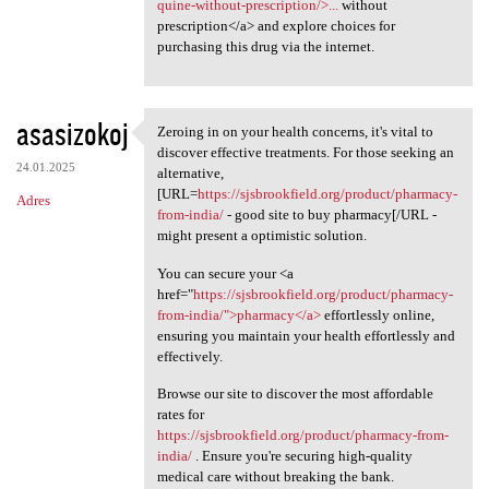
quine-without-prescription/>...
without
prescription</a> and explore choices for
purchasing this drug via the internet.
asasizokoj
Zeroing in on your health concerns, it's vital to
Zeroing in on your health
discover effective treatments. For those seeking an
24.01.2025
alternative,
[URL=
https://sjsbrookfield.org/product/pharmacy-
Adres
from-india/
- good site to buy pharmacy[/URL -
might present a optimistic solution.
You can secure your <a
href="
https://sjsbrookfield.org/product/pharmacy-
from-india/">pharmacy</a>
effortlessly online,
ensuring you maintain your health effortlessly and
effectively.
Browse our site to discover the most affordable
rates for
https://sjsbrookfield.org/product/pharmacy-from-
india/
. Ensure you're securing high-quality
medical care without breaking the bank.