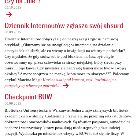
czy na „nie”?
03.10.2015
Dziennik Internautów zgłasza swój absurd
08.09.2015
Dziennik Internautów dołączył się do naszej akcji i zgłosił nam swój
przykład: „Oburzamy się na inwigilację w internecie, na działania
amerykańskich służb, ale co wiemy o inwigilacji na własnym podwórku?
Czy myślałeś, że gdy stoisz sobie pod blokiem, możesz być ciągle
obserwowany np. przez człowieka ze straży miejskiej, który siedzi przy
biurku i pije kawę? Czy myślałeś, ile naprawdę kamer może być w Twojej
okolicy? A może spojrzysz na mapkę, która może to ukazywać?”. Polecamy
artykuł Marcina Maja:
Ktoś nasikał pod kamerą, czyli inwigilacja z
perspektywy własnego podwórka
.
Checkpoint BUW
08.09.2015
Biblioteka Uniwersytecka w Warszawie. Jedna z najważniejszych bibliotek
akademickich w stolicy. Codziennie przewijają się przez nią setki studentów,
doktorantów i pracowników naukowych. Są również pasjonaci, samodzielni
badacze i warszawiacy, którzy poszukują niedostępnych gdzie indziej
pozycji. Wycieczka po mieście bez wizyty w BUW-ie też się nie liczy. W