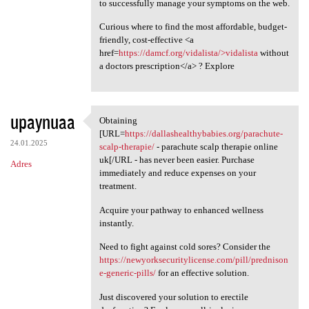
to successfully manage your symptoms on the web.
Curious where to find the most affordable, budget-
friendly, cost-effective <a
href=
https://damcf.org/vidalista/>vidalista
without
a doctors prescription</a> ? Explore
upaynuaa
Obtaining
Obtaining [URL=https:/
[URL=
https://dallashealthybabies.org/parachute-
24.01.2025
scalp-therapie/
- parachute scalp therapie online
uk[/URL - has never been easier. Purchase
Adres
immediately and reduce expenses on your
treatment.
Acquire your pathway to enhanced wellness
instantly.
Need to fight against cold sores? Consider the
https://newyorksecuritylicense.com/pill/prednison
e-generic-pills/
for an effective solution.
Just discovered your solution to erectile