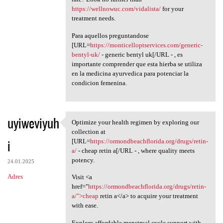
https://wellnowuc.com/vidalista/
for your
treatment needs.
Para aquellos preguntandose
[URL=
https://monticelloptservices.com/generic-
bentyl-uk/
- generic bentyl uk[/URL - , es
importante comprender que esta hierba se utiliza
en la medicina ayurvedica para potenciar la
condicion femenina.
uyiweviyuh
Optimize your health regimen by exploring our
Optimize your health regimen
collection at
i
[URL=
https://ormondbeachflorida.org/drugs/retin-
a/
- cheap retin a[/URL - , where quality meets
potency.
24.01.2025
Adres
Visit <a
href="
https://ormondbeachflorida.org/drugs/retin-
a/">cheap
retin a</a> to acquire your treatment
with ease.
Explore affordable menstrual cycle support with