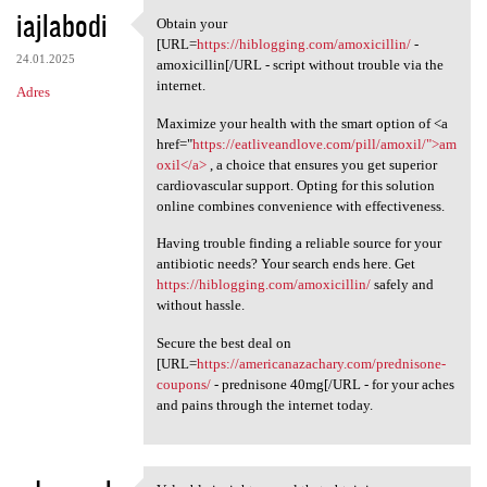
iajlabodi
Obtain your
Obtain your [URL=https:/
[URL=
https://hiblogging.com/amoxicillin/
-
24.01.2025
amoxicillin[/URL - script without trouble via the
internet.
Adres
Maximize your health with the smart option of <a
href="
https://eatliveandlove.com/pill/amoxil/">am
oxil</a>
, a choice that ensures you get superior
cardiovascular support. Opting for this solution
online combines convenience with effectiveness.
Having trouble finding a reliable source for your
antibiotic needs? Your search ends here. Get
https://hiblogging.com/amoxicillin/
safely and
without hassle.
Secure the best deal on
[URL=
https://americanazachary.com/prednisone-
coupons/
- prednisone 40mg[/URL - for your aches
and pains through the internet today.