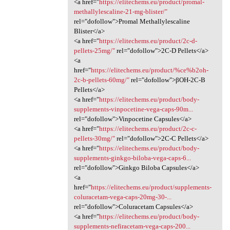
<a href="
https://elitechems.eu/product/promal-
methallylescaline-21-mg-blister/"
rel="dofollow">Promal Methallylescaline
Blister</a>
<a href="
https://elitechems.eu/product/2c-d-
pellets-25mg/"
rel="dofollow">2C-D Pellets</a>
<a
href="
https://elitechems.eu/product/%ce%b2oh-
2c-b-pellets-60mg/"
rel="dofollow">βOH-2C-B
Pellets</a>
<a href="
https://elitechems.eu/product/body-
supplements-vinpocetine-vega-caps-90m...
rel="dofollow">Vinpocetine Capsules</a>
<a href="
https://elitechems.eu/product/2c-c-
pellets-30mg/"
rel="dofollow">2C-C Pellets</a>
<a href="
https://elitechems.eu/product/body-
supplements-ginkgo-biloba-vega-caps-6...
rel="dofollow">Ginkgo Biloba Capsules</a>
<a
href="
https://elitechems.eu/product/supplements-
coluracetam-vega-caps-20mg-30-...
rel="dofollow">Coluracetam Capsules</a>
<a href="
https://elitechems.eu/product/body-
supplements-nefiracetam-vega-caps-200...