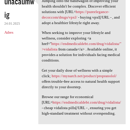
unacaumw
Jumping onto the bandwagon of improving your
Jumping onto the bandwagon of
health shouldn't be complex. Discover efficient
ig
solutions with [URL=
https://pureelegance-
decor.com/drugs/vpxl/
- buying vpxl[/URL - , and
adopt a healthier lifestyle right away.
24.01.2025
Adres
When seeking to improve your lifestyle and
wellness, consider exploring <a
href="
https://endmedicaldebt.com/drug/vidalista/"
>vidalista
from canada</a> . Available online, it
provides a solution for individuals facing medical
conditions.
Get your daily dose of wellness with a simple
click;
https://mynarch.net/product/propranolol/
offers trouble-free access to natural health support
directly to your doorstep.
Browse our range for economical
[URL=
https://endmedicaldebt.com/drug/vidalista/
- cheap vidalista pills[/URL - , ensuring you get
high-standard treatment without overspending.