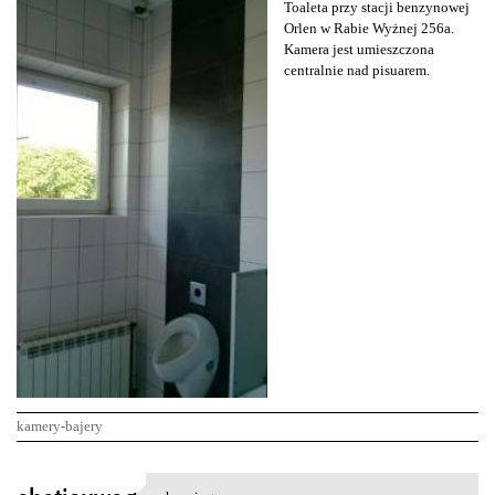
Toaleta przy stacji benzynowej
Orlen w Rabie Wyżnej 256a.
Kamera jest umieszczona
centralnie nad pisuarem.
kamery-bajery
K