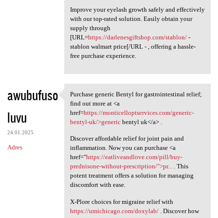
Improve your eyelash growth safely and effectively
with our top-rated solution. Easily obtain your
supply through
[URL=
https://darlenesgiftshop.com/stablon/
-
stablon walmart price[/URL - , offering a hassle-
free purchase experience.
awubufuso
Purchase generic Bentyl for gastrointestinal relief;
Purchase generic Bentyl for
find out more at <a
luvu
href=
https://monticelloptservices.com/generic-
bentyl-uk/>generic
bentyl uk</a> .
24.01.2025
Discover affordable relief for joint pain and
Adres
inflammation. Now you can purchase <a
href="
https://eatliveandlove.com/pill/buy-
prednisone-without-prescription/">pr...
. This
potent treatment offers a solution for managing
discomfort with ease.
X-Plore choices for migraine relief with
https://umichicago.com/doxylab/
. Discover how