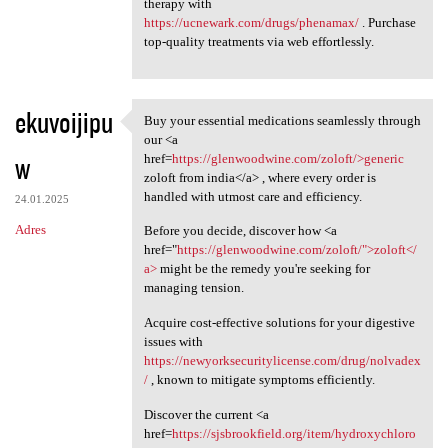
therapy with
https://ucnewark.com/drugs/phenamax/
. Purchase
top-quality treatments via web effortlessly.
ekuvoijipu
Buy your essential medications seamlessly through
Buy your essential
our <a
w
href=
https://glenwoodwine.com/zoloft/>generic
zoloft from india</a> , where every order is
handled with utmost care and efficiency.
24.01.2025
Adres
Before you decide, discover how <a
href="
https://glenwoodwine.com/zoloft/">zoloft</
a>
might be the remedy you're seeking for
managing tension.
Acquire cost-effective solutions for your digestive
issues with
https://newyorksecuritylicense.com/drug/nolvadex
/
, known to mitigate symptoms efficiently.
Discover the current <a
href=
https://sjsbrookfield.org/item/hydroxychloro