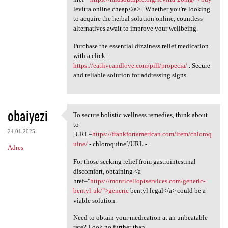
levitra online cheap</a> . Whether you're looking
to acquire the herbal solution online, countless
alternatives await to improve your wellbeing.
Purchase the essential dizziness relief medication
with a click:
https://eatliveandlove.com/pill/propecia/
. Secure
and reliable solution for addressing signs.
obaiyezi
To secure holistic wellness remedies, think about
To secure holistic wellness
to
24.01.2025
[URL=
https://frankfortamerican.com/item/chloroq
uine/
- chloroquine[/URL - .
Adres
For those seeking relief from gastrointestinal
discomfort, obtaining <a
href="
https://monticelloptservices.com/generic-
bentyl-uk/">generic
bentyl legal</a> could be a
viable solution.
Need to obtain your medication at an unbeatable
rate? Look no further than