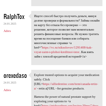
RalphTox
Ищете способ быстро получить деньги, минуя
Ищете способ быстро получить
долгие проверки и формальности? Займы онлайн
24.01.2025
на карту без отказа без проверки — это
решение, которое позволит вам моментально
Adres
решить финансовые вопросы. Не нужно тратить
время на посещение банков или собирать
многочисленные справки <a
href="
https://vc.ru/niksolovov/1291408-kak-
vzyat-zaim-s-plohoi-kreditnoi-istor...
Как взять
займ с плохой кредитной историей</a>
orexedaso
Explore trusted options to acquire your medication
Explore trusted options to
safely. Click
24.01.2025
[URL=
https://alliedentinc.com/item/canada-retin-
a/
- retin a[/URL - for genuine products.
Adres
Harness the power of natural prostate support by
exploring your options to <a
href="
https://midsouthprc.org/levitra-20mg/">buy