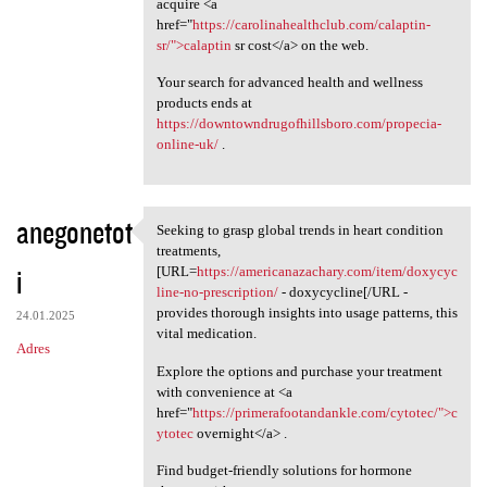
acquire <a
href="
https://carolinahealthclub.com/calaptin-
sr/">calaptin
sr cost</a> on the web.
Your search for advanced health and wellness
products ends at
https://downtowndrugofhillsboro.com/propecia-
online-uk/
.
anegonetot
Seeking to grasp global trends in heart condition
Seeking to grasp global
treatments,
i
[URL=
https://americanazachary.com/item/doxycyc
line-no-prescription/
- doxycycline[/URL -
provides thorough insights into usage patterns, this
24.01.2025
vital medication.
Adres
Explore the options and purchase your treatment
with convenience at <a
href="
https://primerafootandankle.com/cytotec/">c
ytotec
overnight</a> .
Find budget-friendly solutions for hormone