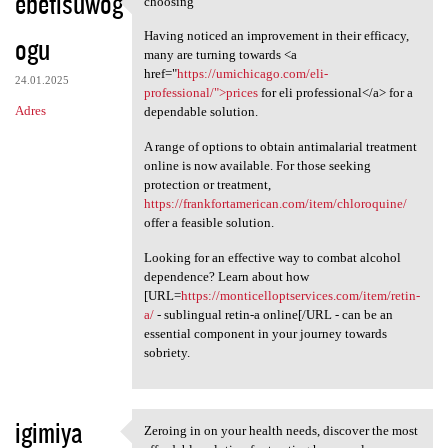
ebetisuwog
choosing
choosing
o
Having noticed an improvement in their efficacy,
ogu
m
many are turning towards <a
e
href="
https://umichicago.com/eli-
24.01.2025
professional/">prices
for eli professional</a> for a
n
Adres
dependable solution.
t
A range of options to obtain antimalarial treatment
a
online is now available. For those seeking
r
protection or treatment,
https://frankfortamerican.com/item/chloroquine/
z
offer a feasible solution.
e
Looking for an effective way to combat alcohol
dependence? Learn about how
[URL=
https://monticelloptservices.com/item/retin-
a/
- sublingual retin-a online[/URL - can be an
essential component in your journey towards
sobriety.
igimiya
Zeroing in on your health needs, discover the most
Zeroing in on your health