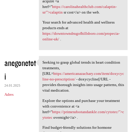
acquire <a
href="
https://carolinahealthclub.com/calaptin-
sr/">calaptin
sr cost</a> on the web.
Your search for advanced health and wellness
products ends at
https://downtowndrugofhillsboro.com/propecia-
online-uk/
.
anegonetot
Seeking to grasp global trends in heart condition
Seeking to grasp global
treatments,
i
[URL=
https://americanazachary.com/item/doxycyc
line-no-prescription/
- doxycycline[/URL -
provides thorough insights into usage patterns, this
24.01.2025
vital medication.
Adres
Explore the options and purchase your treatment
with convenience at <a
href="
https://primerafootandankle.com/cytotec/">c
ytotec
overnight</a> .
Find budget-friendly solutions for hormone