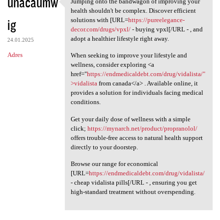
unacaumw
Jumping onto the bandwagon of improving your
Jumping onto the bandwagon of
health shouldn't be complex. Discover efficient
ig
solutions with [URL=
https://pureelegance-
decor.com/drugs/vpxl/
- buying vpxl[/URL - , and
adopt a healthier lifestyle right away.
24.01.2025
Adres
When seeking to improve your lifestyle and
wellness, consider exploring <a
href="
https://endmedicaldebt.com/drug/vidalista/"
>vidalista
from canada</a> . Available online, it
provides a solution for individuals facing medical
conditions.
Get your daily dose of wellness with a simple
click;
https://mynarch.net/product/propranolol/
offers trouble-free access to natural health support
directly to your doorstep.
Browse our range for economical
[URL=
https://endmedicaldebt.com/drug/vidalista/
- cheap vidalista pills[/URL - , ensuring you get
high-standard treatment without overspending.