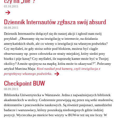
czy na „nie”?
03.10.2015
Dziennik Internautów zgłasza swój absurd
08.09.2015
Dziennik Internautów dołączył się do naszej akcji i zgłosił nam swój
przykład: „Oburzamy się na inwigilację w internecie, na działania
amerykańskich służb, ale co wiemy o inwigilacji na własnym podwórku?
Czy myślałeś, że gdy stoisz sobie pod blokiem, możesz być ciągle
obserwowany np. przez człowieka ze straży miejskiej, który siedzi przy
biurku i pije kawę? Czy myślałeś, ile naprawdę kamer może być w Twojej
okolicy? A może spojrzysz na mapkę, która może to ukazywać?”. Polecamy
artykuł Marcina Maja:
Ktoś nasikał pod kamerą, czyli inwigilacja z
perspektywy własnego podwórka
.
Checkpoint BUW
08.09.2015
Biblioteka Uniwersytecka w Warszawie. Jedna z najważniejszych bibliotek
akademickich w stolicy. Codziennie przewijają się przez nią setki studentów,
doktorantów i pracowników naukowych. Są również pasjonaci, samodzielni
badacze i warszawiacy, którzy poszukują niedostępnych gdzie indziej
pozycji. Wycieczka po mieście bez wizyty w BUW-ie też się nie liczy. W