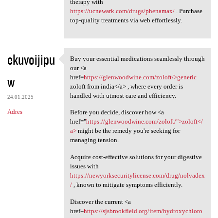
therapy with
https://ucnewark.com/drugs/phenamax/
. Purchase
top-quality treatments via web effortlessly.
ekuvoijipu
Buy your essential medications seamlessly through
Buy your essential
our <a
w
href=
https://glenwoodwine.com/zoloft/>generic
zoloft from india</a> , where every order is
handled with utmost care and efficiency.
24.01.2025
Adres
Before you decide, discover how <a
href="
https://glenwoodwine.com/zoloft/">zoloft</
a>
might be the remedy you're seeking for
managing tension.
Acquire cost-effective solutions for your digestive
issues with
https://newyorksecuritylicense.com/drug/nolvadex
/
, known to mitigate symptoms efficiently.
Discover the current <a
href=
https://sjsbrookfield.org/item/hydroxychloro