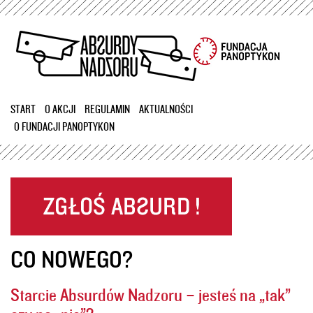
Przejdź
do
treści
START
O AKCJI
REGULAMIN
AKTUALNOŚCI
O FUNDACJI PANOPTYKON
CO NOWEGO?
Starcie Absurdów Nadzoru – jesteś na „tak”