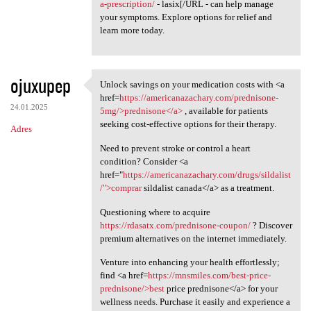
a-prescription/
- lasix[/URL - can help manage
your symptoms. Explore options for relief and
learn more today.
ojuxupep
Unlock savings on your medication costs with <a
Unlock savings on your
href=
https://americanazachary.com/prednisone-
24.01.2025
5mg/>prednisone</a>
, available for patients
seeking cost-effective options for their therapy.
Adres
Need to prevent stroke or control a heart
condition? Consider <a
href="
https://americanazachary.com/drugs/sildalist
/">comprar
sildalist canada</a> as a treatment.
Questioning where to acquire
https://rdasatx.com/prednisone-coupon/
? Discover
premium alternatives on the internet immediately.
Venture into enhancing your health effortlessly;
find <a href=
https://mnsmiles.com/best-price-
prednisone/>best
price prednisone</a> for your
wellness needs. Purchase it easily and experience a