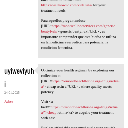
https://wellnowuc.com/vidalista/
for your
treatment needs.
Para aquellos preguntandose
[URL=
https://monticelloptservices.com/generic-
bentyl-uk/
- generic bentyl uk[/URL - , es
importante comprender que esta hierba se utiliza
en la medicina ayurvedica para potenciar la
condicion femenina.
uyiweviyuh
Optimize your health regimen by exploring our
Optimize your health regimen
collection at
i
[URL=
https://ormondbeachflorida.org/drugs/retin-
a/
- cheap retin a[/URL - , where quality meets
potency.
24.01.2025
Adres
Visit <a
href="
https://ormondbeachflorida.org/drugs/retin-
a/">cheap
retin a</a> to acquire your treatment
with ease.
Explore affordable menstrual cycle support with