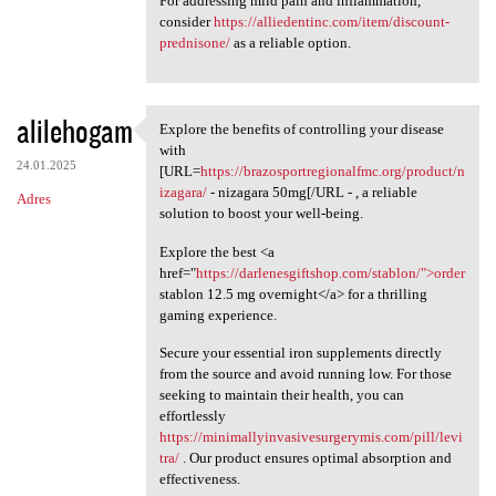
For addressing mild pain and inflammation,
consider
https://alliedentinc.com/item/discount-
prednisone/
as a reliable option.
alilehogam
Explore the benefits of controlling your disease
Explore the benefits of
with
24.01.2025
[URL=
https://brazosportregionalfmc.org/product/n
izagara/
- nizagara 50mg[/URL - , a reliable
Adres
solution to boost your well-being.
Explore the best <a
href="
https://darlenesgiftshop.com/stablon/">order
stablon 12.5 mg overnight</a> for a thrilling
gaming experience.
Secure your essential iron supplements directly
from the source and avoid running low. For those
seeking to maintain their health, you can
effortlessly
https://minimallyinvasivesurgerymis.com/pill/levi
tra/
. Our product ensures optimal absorption and
effectiveness.