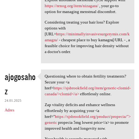
https://renog.org/item/nizagara/
, your go-to
option for managing menstrual discomfort.
Considering treating your hair loss? Explore
options with
[URL=
https://minimallyinvasivesurgerymis.com/k
amagra/
- cheapest place to buy kamagra[/URL - , a
feasible choice for improving hair density without
a doctor's order.
ajogosaho
Questioning where to obtain fertility treatments?
Questioning where to obtain
Secure your <a
z
href=
https://sjsbrookfield.org/item/generic-clomid-
canada/>clomid</a>
effortlessly online.
24.01.2025
Zap vitality deficits and enhance wellness
Adres
effortlessly by acquiring your <a
href="
https://sjsbrookfield.org/product/propecia/">
generic
propecia 5mg lowest price</a> to promote
improved health and longevity now.
Your health is securely managed with