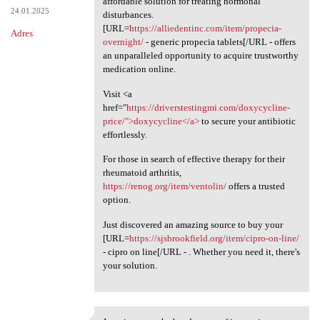
affordable solution for treating hormonal
24.01.2025
disturbances.
[URL=
https://alliedentinc.com/item/propecia-
Adres
overnight/
- generic propecia tablets[/URL - offers
an unparalleled opportunity to acquire trustworthy
medication online.
Visit <a
href="
https://driverstestingmi.com/doxycycline-
price/">doxycycline</a>
to secure your antibiotic
effortlessly.
For those in search of effective therapy for their
rheumatoid arthritis,
https://renog.org/item/ventolin/
offers a trusted
option.
Just discovered an amazing source to buy your
[URL=
https://sjsbrookfield.org/item/cipro-on-line/
- cipro on line[/URL - . Whether you need it, there's
your solution.