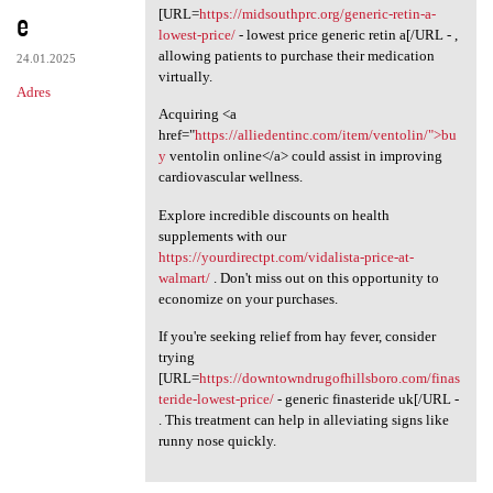
e
[URL=
https://midsouthprc.org/generic-retin-a-
lowest-price/
- lowest price generic retin a[/URL - ,
allowing patients to purchase their medication
24.01.2025
virtually.
Adres
Acquiring <a
href="
https://alliedentinc.com/item/ventolin/">bu
y
ventolin online</a> could assist in improving
cardiovascular wellness.
Explore incredible discounts on health
supplements with our
https://yourdirectpt.com/vidalista-price-at-
walmart/
. Don't miss out on this opportunity to
economize on your purchases.
If you're seeking relief from hay fever, consider
trying
[URL=
https://downtowndrugofhillsboro.com/finas
teride-lowest-price/
- generic finasteride uk[/URL -
. This treatment can help in alleviating signs like
runny nose quickly.