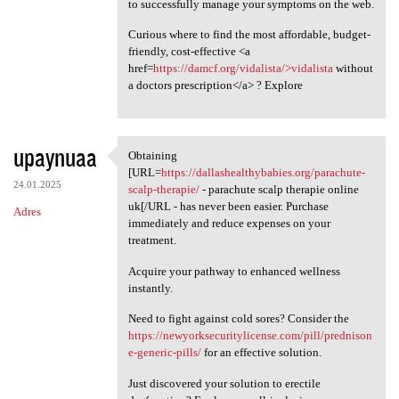
to successfully manage your symptoms on the web.
Curious where to find the most affordable, budget-
friendly, cost-effective <a
href=
https://damcf.org/vidalista/>vidalista
without
a doctors prescription</a> ? Explore
upaynuaa
Obtaining
Obtaining [URL=https:/
[URL=
https://dallashealthybabies.org/parachute-
24.01.2025
scalp-therapie/
- parachute scalp therapie online
uk[/URL - has never been easier. Purchase
Adres
immediately and reduce expenses on your
treatment.
Acquire your pathway to enhanced wellness
instantly.
Need to fight against cold sores? Consider the
https://newyorksecuritylicense.com/pill/prednison
e-generic-pills/
for an effective solution.
Just discovered your solution to erectile