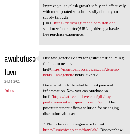
Improve your eyelash growth safely and effectively
with our top-rated solution. Easily obtain your
supply through
[URL=
https://darlenesgiftshop.com/stablon/
-
stablon walmart price[/URL - , offering a hassle-
free purchase experience.
awubufuso
Purchase generic Bentyl for gastrointestinal relief;
Purchase generic Bentyl for
find out more at <a
luvu
href=
https://monticelloptservices.com/generic-
bentyl-uk/>generic
bentyl uk</a> .
24.01.2025
Discover affordable relief for joint pain and
Adres
inflammation. Now you can purchase <a
href="
https://eatliveandlove.com/pill/buy-
prednisone-without-prescription/">pr...
. This
potent treatment offers a solution for managing
discomfort with ease.
X-Plore choices for migraine relief with
https://umichicago.com/doxylab/
. Discover how