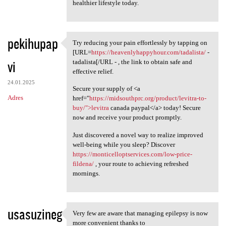
healthier lifestyle today.
pekihupap
Try reducing your pain effortlessly by tapping on
Try reducing your pain
[URL=
https://heavenlyhappyhour.com/tadalista/
-
vi
tadalista[/URL - , the link to obtain safe and
effective relief.
24.01.2025
Secure your supply of <a
Adres
href="
https://midsouthprc.org/product/levitra-to-
buy/">levitra
canada paypal</a> today! Secure
now and receive your product promptly.
Just discovered a novel way to realize improved
well-being while you sleep? Discover
https://monticelloptservices.com/low-price-
fildena/
, your route to achieving refreshed
mornings.
usasuzineg
Very few are aware that managing epilepsy is now
Very few are aware that
more convenient thanks to