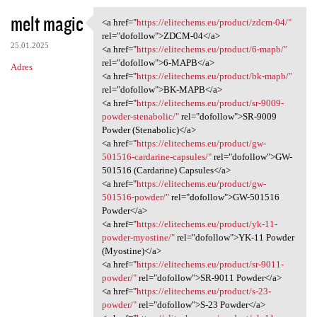
melt magic
<a href="
https://elitechems.eu/product/zdcm-04/"
<a href="https://elitechems
rel="dofollow">ZDCM-04</a>
25.01.2025
<a href="
https://elitechems.eu/product/6-mapb/"
rel="dofollow">6-MAPB</a>
Adres
<a href="
https://elitechems.eu/product/bk-mapb/"
rel="dofollow">BK-MAPB</a>
<a href="
https://elitechems.eu/product/sr-9009-
powder-stenabolic/"
rel="dofollow">SR-9009
Powder (Stenabolic)</a>
<a href="
https://elitechems.eu/product/gw-
501516-cardarine-capsules/"
rel="dofollow">GW-
501516 (Cardarine) Capsules</a>
<a href="
https://elitechems.eu/product/gw-
501516-powder/"
rel="dofollow">GW-501516
Powder</a>
<a href="
https://elitechems.eu/product/yk-11-
powder-myostine/"
rel="dofollow">YK-11 Powder
(Myostine)</a>
<a href="
https://elitechems.eu/product/sr-9011-
powder/"
rel="dofollow">SR-9011 Powder</a>
<a href="
https://elitechems.eu/product/s-23-
powder/"
rel="dofollow">S-23 Powder</a>