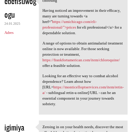
ebetisuwog
choosing
choosing
o
Having noticed an improvement in their efficacy,
ogu
m
many are turning towards <a
e
href="
https://umichicago.com/eli-
24.01.2025
professional/">prices
for eli professional</a> for a
n
Adres
dependable solution.
t
A range of options to obtain antimalarial treatment
a
online is now available. For those seeking
r
protection or treatment,
https://frankfortamerican.com/item/chloroquine/
z
offer a feasible solution.
e
Looking for an effective way to combat alcohol
dependence? Learn about how
[URL=
https://monticelloptservices.com/item/retin-
a/
- sublingual retin-a online[/URL - can be an
essential component in your journey towards
sobriety.
igimiya
Zeroing in on your health needs, discover the most
Zeroing in on your health