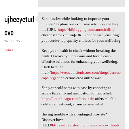
ujbeeyetud
Zero hassles while looking to improve your
Zero hassles while looking to
vitality? Explore our exclusive selection and buy
evo
the [URL=
https://hiblogging.com/amoxicillin/
-
cheapest amoxicillin[/URL - on the web, ensuring
you receive top-quality choices for your wellbeing.
24.01.2025
Adres
Keep your health in check without breaking the
bank. Discover your options and locate cost-
effective solutions for enhancing your wellbeing.
Click here: <a
href="
https://teenabortionissues.com/drugs/cernos-
caps/">generic
cernos caps online</a> .
Zap your cold sores with ease by choosing to
secure this antiviral medication for fast relief.
https://umichicago.com/acivir-dt/
offers reliable
cold sore treatment, ensuring your relief.
Having trouble with an enlarged prostate?
Discover how
[URL=
https://driverstestingmi.com/lasix-without-