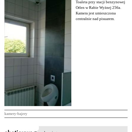
Toaleta przy stacji benzynowej
Orlen w Rabie Wyżnej 256a.
Kamera jest umieszczona
centralnie nad pisuarem.
kamery-bajery
K