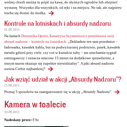
wolnej chwili można tu pójść na kawę, do słynnych ogrodów lub obejrzeć
wystawę. Wszystko dla wszystkich, od ręki i na miejscu. No tak, ale najpierw
trzeba się dostać do środka.
Kontrole na lotniskach i absurdy nadzoru
01.09.2015
Na łamach
Dziennika Opinii, Katarzyna Szymielewicz przedstawia swój
absurd nadzoru – kontrole na lotniskach
: „Dokładnie ten sam przedmiot –
ładowarka, kawałek kabla, but na podwyższonej podeszwie, pasek, kawałek
metalu gdzieś przy ciele, czy coś w kształcie tuby – raz uruchamia sygnał
ostrzegawczy i oznacza stracone 15 minut na dodatkowe sprawdzenie, a
innym razem okazuje się zupełnie niewidzialny”. A jaki absurd nadzoru
uwiera Ciebie najbardziej?
Jak wziąć udział w akcji „Absurdy Nadzoru"?
25.08.2015
Poznaj 5 sposobów na zaangażowanie się w akcję „Absurdy Nadzoru".
Kamera w toalecie
10.09.2015
Nadesłany przez:
F.Sz