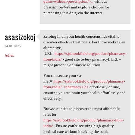
quine-without-prescription/>...
without
prescription</a> and explore choices for
purchasing this drug via the internet.
asasizokoj
Zeroing in on your health concerns, it's vital to
Zeroing in on your health
discover effective treatments. For those seeking an
24.01.2025
alternative,
[URL=
https://sjsbrookfield.org/product/pharmacy-
Adres
from-india/
- good site to buy pharmacy[/URL -
might present a optimistic solution.
You can secure your <a
href="
https://sjsbrookfield.org/product/pharmacy-
from-india/">pharmacy</a>
effortlessly online,
ensuring you maintain your health effortlessly and
effectively.
Browse our site to discover the most affordable
rates for
https://sjsbrookfield.org/product/pharmacy-from-
india/
. Ensure you're securing high-quality
medical care without breaking the bank.