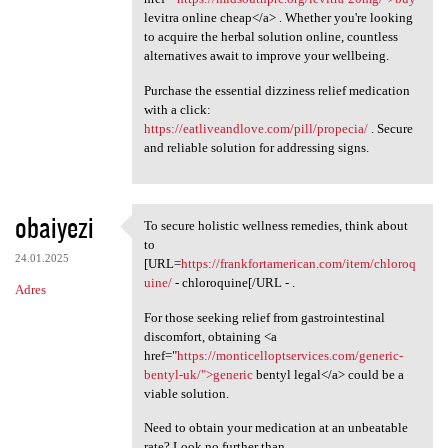
levitra online cheap</a> . Whether you're looking
to acquire the herbal solution online, countless
alternatives await to improve your wellbeing.
Purchase the essential dizziness relief medication
with a click:
https://eatliveandlove.com/pill/propecia/
. Secure
and reliable solution for addressing signs.
obaiyezi
To secure holistic wellness remedies, think about
To secure holistic wellness
to
24.01.2025
[URL=
https://frankfortamerican.com/item/chloroq
uine/
- chloroquine[/URL - .
Adres
For those seeking relief from gastrointestinal
discomfort, obtaining <a
href="
https://monticelloptservices.com/generic-
bentyl-uk/">generic
bentyl legal</a> could be a
viable solution.
Need to obtain your medication at an unbeatable
rate? Look no further than