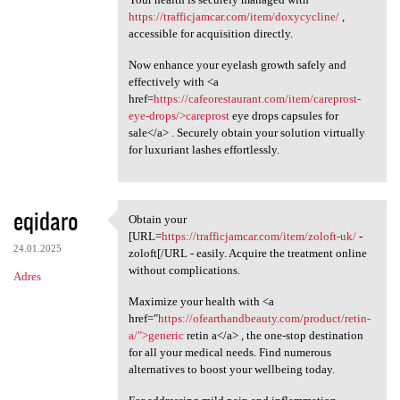
https://trafficjamcar.com/item/doxycycline/
,
accessible for acquisition directly.
Now enhance your eyelash growth safely and
effectively with <a
href=
https://cafeorestaurant.com/item/careprost-
eye-drops/>careprost
eye drops capsules for
sale</a> . Securely obtain your solution virtually
for luxuriant lashes effortlessly.
eqidaro
Obtain your
Obtain your [URL=https:/
[URL=
https://trafficjamcar.com/item/zoloft-uk/
-
24.01.2025
zoloft[/URL - easily. Acquire the treatment online
without complications.
Adres
Maximize your health with <a
href="
https://ofearthandbeauty.com/product/retin-
a/">generic
retin a</a> , the one-stop destination
for all your medical needs. Find numerous
alternatives to boost your wellbeing today.