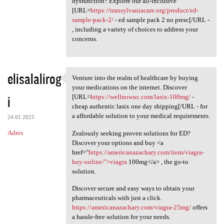
dysfunction? Explore our all-inclusive
[URL=
https://transylvaniacare.org/product/ed-
sample-pack-2/
- ed sample pack 2 no presc[/URL -
, including a variety of choices to address your
concerns.
elisalalirog
Venture into the realm of healthcare by buying
Venture into the realm of
your medications on the internet. Discover
i
[URL=
https://wellnowuc.com/lasix-100mg/
-
cheap authentic lasix one day shipping[/URL - for
a affordable solution to your medical requirements.
24.01.2025
Adres
Zealously seeking proven solutions for ED?
Discover your options and buy <a
href="
https://americanazachary.com/item/viagra-
buy-online/">viagra
100mg</a> , the go-to
solution.
Discover secure and easy ways to obtain your
pharmaceuticals with just a click.
https://americanazachary.com/viagra-25mg/
offers
a hassle-free solution for your needs.