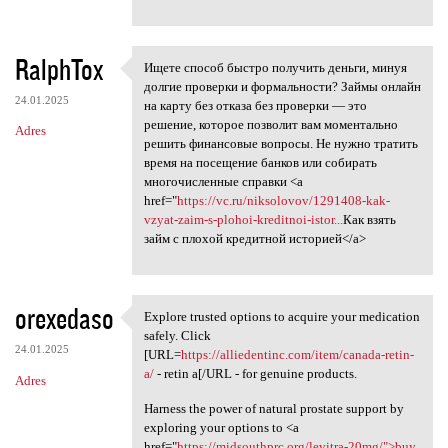
RalphTox
Ищете способ быстро получить деньги, минуя
Ищете способ быстро получить
долгие проверки и формальности? Займы онлайн
24.01.2025
на карту без отказа без проверки — это
решение, которое позволит вам моментально
Adres
решить финансовые вопросы. Не нужно тратить
время на посещение банков или собирать
многочисленные справки <a
href="
https://vc.ru/niksolovov/1291408-kak-
vzyat-zaim-s-plohoi-kreditnoi-istor...
Как взять
займ с плохой кредитной историей</a>
orexedaso
Explore trusted options to acquire your medication
Explore trusted options to
safely. Click
24.01.2025
[URL=
https://alliedentinc.com/item/canada-retin-
a/
- retin a[/URL - for genuine products.
Adres
Harness the power of natural prostate support by
exploring your options to <a
href="
https://midsouthprc.org/levitra-20mg/">buy