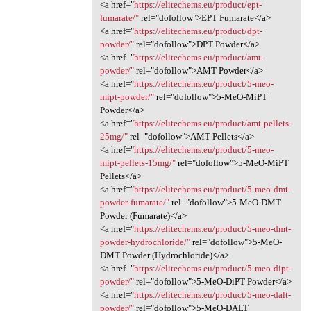
<a href="
https://elitechems.eu/product/ept-
fumarate/"
rel="dofollow">EPT Fumarate</a>
<a href="
https://elitechems.eu/product/dpt-
powder/"
rel="dofollow">DPT Powder</a>
<a href="
https://elitechems.eu/product/amt-
powder/"
rel="dofollow">AMT Powder</a>
<a href="
https://elitechems.eu/product/5-meo-
mipt-powder/"
rel="dofollow">5-MeO-MiPT
Powder</a>
<a href="
https://elitechems.eu/product/amt-pellets-
25mg/"
rel="dofollow">AMT Pellets</a>
<a href="
https://elitechems.eu/product/5-meo-
mipt-pellets-15mg/"
rel="dofollow">5-MeO-MiPT
Pellets</a>
<a href="
https://elitechems.eu/product/5-meo-dmt-
powder-fumarate/"
rel="dofollow">5-MeO-DMT
Powder (Fumarate)</a>
<a href="
https://elitechems.eu/product/5-meo-dmt-
powder-hydrochloride/"
rel="dofollow">5-MeO-
DMT Powder (Hydrochloride)</a>
<a href="
https://elitechems.eu/product/5-meo-dipt-
powder/"
rel="dofollow">5-MeO-DiPT Powder</a>
<a href="
https://elitechems.eu/product/5-meo-dalt-
powder/"
rel="dofollow">5-MeO-DALT