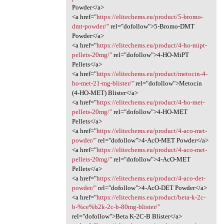
Powder</a>
<a href="
https://elitechems.eu/product/5-bromo-
dmt-powder/"
rel="dofollow">5-Bromo-DMT
Powder</a>
<a href="
https://elitechems.eu/product/4-ho-mipt-
pellets-20mg/"
rel="dofollow">4-HO-MiPT
Pellets</a>
<a href="
https://elitechems.eu/product/metocin-4-
ho-met-21-mg-blister/"
rel="dofollow">Metocin
(4-HO-MET) Blister</a>
<a href="
https://elitechems.eu/product/4-ho-met-
pellets-20mg/"
rel="dofollow">4-HO-MET
Pellets</a>
<a href="
https://elitechems.eu/product/4-aco-met-
powder/"
rel="dofollow">4-AcO-MET Powder</a>
<a href="
https://elitechems.eu/product/4-aco-met-
pellets-20mg/"
rel="dofollow">4-AcO-MET
Pellets</a>
<a href="
https://elitechems.eu/product/4-aco-det-
powder/"
rel="dofollow">4-AcO-DET Powder</a>
<a href="
https://elitechems.eu/product/beta-k-2c-
b-%ce%b2k-2c-b-80mg-blister/"
rel="dofollow">Beta K-2C-B Blister</a>