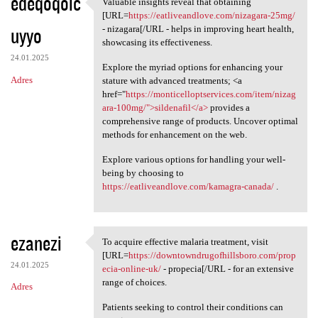
edeqoqolc
Valuable insights reveal that obtaining
Valuable insights reveal that
[URL=
https://eatliveandlove.com/nizagara-25mg/
uyyo
- nizagara[/URL - helps in improving heart health,
showcasing its effectiveness.
24.01.2025
Explore the myriad options for enhancing your
Adres
stature with advanced treatments; <a
href="
https://monticelloptservices.com/item/nizag
ara-100mg/">sildenafil</a>
provides a
comprehensive range of products. Uncover optimal
methods for enhancement on the web.
Explore various options for handling your well-
being by choosing to
https://eatliveandlove.com/kamagra-canada/
.
ezanezi
To acquire effective malaria treatment, visit
To acquire effective malaria
[URL=
https://downtowndrugofhillsboro.com/prop
24.01.2025
ecia-online-uk/
- propecia[/URL - for an extensive
range of choices.
Adres
Patients seeking to control their conditions can