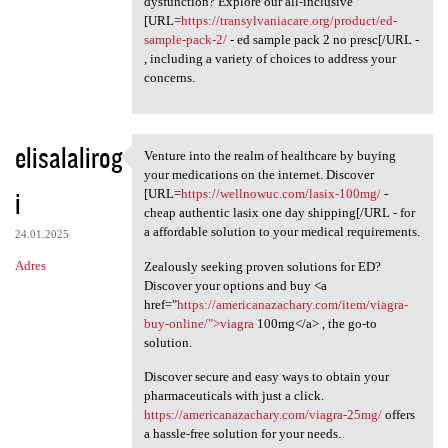
dysfunction? Explore our all-inclusive
[URL=
https://transylvaniacare.org/product/ed-
sample-pack-2/
- ed sample pack 2 no presc[/URL -
, including a variety of choices to address your
concerns.
elisalalirog
Venture into the realm of healthcare by buying
Venture into the realm of
your medications on the internet. Discover
i
[URL=
https://wellnowuc.com/lasix-100mg/
-
cheap authentic lasix one day shipping[/URL - for
a affordable solution to your medical requirements.
24.01.2025
Adres
Zealously seeking proven solutions for ED?
Discover your options and buy <a
href="
https://americanazachary.com/item/viagra-
buy-online/">viagra
100mg</a> , the go-to
solution.
Discover secure and easy ways to obtain your
pharmaceuticals with just a click.
https://americanazachary.com/viagra-25mg/
offers
a hassle-free solution for your needs.