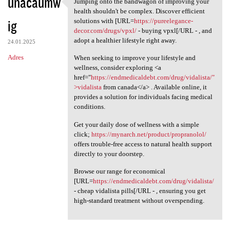
unacaumw
Jumping onto the bandwagon of improving your
Jumping onto the bandwagon of
health shouldn't be complex. Discover efficient
ig
solutions with [URL=
https://pureelegance-
decor.com/drugs/vpxl/
- buying vpxl[/URL - , and
adopt a healthier lifestyle right away.
24.01.2025
Adres
When seeking to improve your lifestyle and
wellness, consider exploring <a
href="
https://endmedicaldebt.com/drug/vidalista/"
>vidalista
from canada</a> . Available online, it
provides a solution for individuals facing medical
conditions.
Get your daily dose of wellness with a simple
click;
https://mynarch.net/product/propranolol/
offers trouble-free access to natural health support
directly to your doorstep.
Browse our range for economical
[URL=
https://endmedicaldebt.com/drug/vidalista/
- cheap vidalista pills[/URL - , ensuring you get
high-standard treatment without overspending.