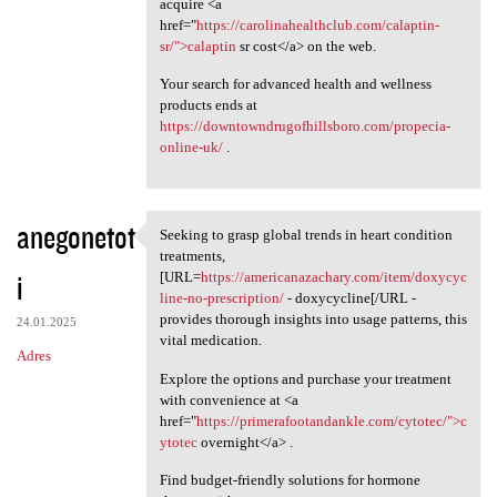
acquire <a
href="
https://carolinahealthclub.com/calaptin-
sr/">calaptin
sr cost</a> on the web.
Your search for advanced health and wellness
products ends at
https://downtowndrugofhillsboro.com/propecia-
online-uk/
.
anegonetot
Seeking to grasp global trends in heart condition
Seeking to grasp global
treatments,
i
[URL=
https://americanazachary.com/item/doxycyc
line-no-prescription/
- doxycycline[/URL -
provides thorough insights into usage patterns, this
24.01.2025
vital medication.
Adres
Explore the options and purchase your treatment
with convenience at <a
href="
https://primerafootandankle.com/cytotec/">c
ytotec
overnight</a> .
Find budget-friendly solutions for hormone