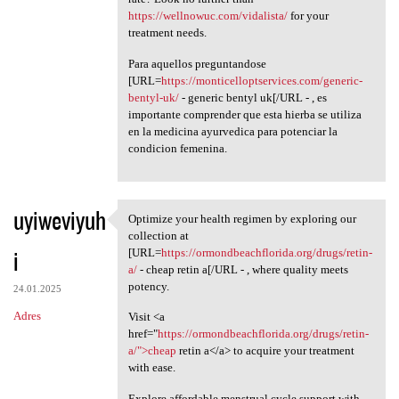
https://wellnowuc.com/vidalista/
for your
treatment needs.
Para aquellos preguntandose
[URL=
https://monticelloptservices.com/generic-
bentyl-uk/
- generic bentyl uk[/URL - , es
importante comprender que esta hierba se utiliza
en la medicina ayurvedica para potenciar la
condicion femenina.
uyiweviyuh
Optimize your health regimen by exploring our
Optimize your health regimen
collection at
i
[URL=
https://ormondbeachflorida.org/drugs/retin-
a/
- cheap retin a[/URL - , where quality meets
potency.
24.01.2025
Adres
Visit <a
href="
https://ormondbeachflorida.org/drugs/retin-
a/">cheap
retin a</a> to acquire your treatment
with ease.
Explore affordable menstrual cycle support with