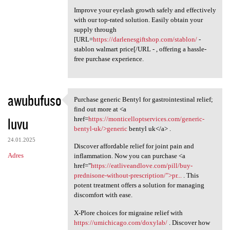
Improve your eyelash growth safely and effectively
with our top-rated solution. Easily obtain your
supply through
[URL=
https://darlenesgiftshop.com/stablon/
-
stablon walmart price[/URL - , offering a hassle-
free purchase experience.
awubufuso
Purchase generic Bentyl for gastrointestinal relief;
Purchase generic Bentyl for
find out more at <a
luvu
href=
https://monticelloptservices.com/generic-
bentyl-uk/>generic
bentyl uk</a> .
24.01.2025
Discover affordable relief for joint pain and
Adres
inflammation. Now you can purchase <a
href="
https://eatliveandlove.com/pill/buy-
prednisone-without-prescription/">pr...
. This
potent treatment offers a solution for managing
discomfort with ease.
X-Plore choices for migraine relief with
https://umichicago.com/doxylab/
. Discover how