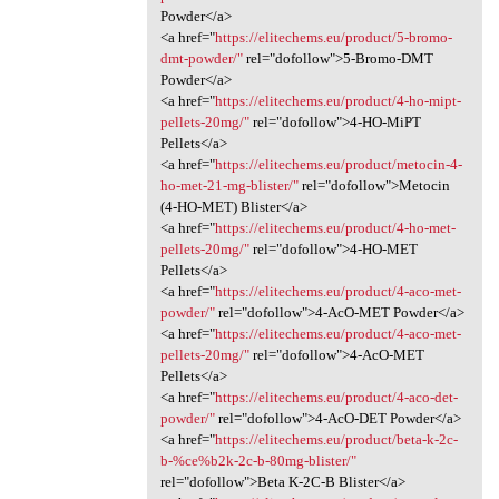
Powder</a>
<a href="
https://elitechems.eu/product/5-bromo-
dmt-powder/"
rel="dofollow">5-Bromo-DMT
Powder</a>
<a href="
https://elitechems.eu/product/4-ho-mipt-
pellets-20mg/"
rel="dofollow">4-HO-MiPT
Pellets</a>
<a href="
https://elitechems.eu/product/metocin-4-
ho-met-21-mg-blister/"
rel="dofollow">Metocin
(4-HO-MET) Blister</a>
<a href="
https://elitechems.eu/product/4-ho-met-
pellets-20mg/"
rel="dofollow">4-HO-MET
Pellets</a>
<a href="
https://elitechems.eu/product/4-aco-met-
powder/"
rel="dofollow">4-AcO-MET Powder</a>
<a href="
https://elitechems.eu/product/4-aco-met-
pellets-20mg/"
rel="dofollow">4-AcO-MET
Pellets</a>
<a href="
https://elitechems.eu/product/4-aco-det-
powder/"
rel="dofollow">4-AcO-DET Powder</a>
<a href="
https://elitechems.eu/product/beta-k-2c-
b-%ce%b2k-2c-b-80mg-blister/"
rel="dofollow">Beta K-2C-B Blister</a>