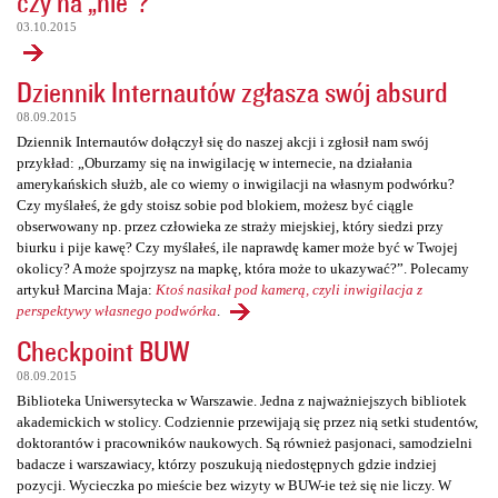
czy na „nie”?
03.10.2015
Dziennik Internautów zgłasza swój absurd
08.09.2015
Dziennik Internautów dołączył się do naszej akcji i zgłosił nam swój
przykład: „Oburzamy się na inwigilację w internecie, na działania
amerykańskich służb, ale co wiemy o inwigilacji na własnym podwórku?
Czy myślałeś, że gdy stoisz sobie pod blokiem, możesz być ciągle
obserwowany np. przez człowieka ze straży miejskiej, który siedzi przy
biurku i pije kawę? Czy myślałeś, ile naprawdę kamer może być w Twojej
okolicy? A może spojrzysz na mapkę, która może to ukazywać?”. Polecamy
artykuł Marcina Maja:
Ktoś nasikał pod kamerą, czyli inwigilacja z
perspektywy własnego podwórka
.
Checkpoint BUW
08.09.2015
Biblioteka Uniwersytecka w Warszawie. Jedna z najważniejszych bibliotek
akademickich w stolicy. Codziennie przewijają się przez nią setki studentów,
doktorantów i pracowników naukowych. Są również pasjonaci, samodzielni
badacze i warszawiacy, którzy poszukują niedostępnych gdzie indziej
pozycji. Wycieczka po mieście bez wizyty w BUW-ie też się nie liczy. W