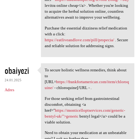
levitra online cheap</a> . Whether you're looking
to acquire the herbal solution online, countless
alternatives await to improve your wellbeing.
Purchase the essential dizziness relief medication
with a click:
https://eatliveandlove.com/pill/propecia/
. Secure
and reliable solution for addressing signs.
obaiyezi
To secure holistic wellness remedies, think about
To secure holistic wellness
to
24.01.2025
[URL=
https://frankfortamerican.com/item/chloroq
uine/
- chloroquine[/URL - .
Adres
For those seeking relief from gastrointestinal
discomfort, obtaining <a
href="
https://monticelloptservices.com/generic-
bentyl-uk/">generic
bentyl legal</a> could be a
viable solution.
Need to obtain your medication at an unbeatable
rate? Look no further than