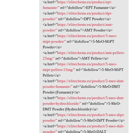
<a href="
https://elitechems.eu/product/ept-
fumarate/"
rel="dofollow">EPT Fumarate</a>
<a href="
https://elitechems.eu/product/dpt-
powder/"
rel="dofollow">DPT Powder</a>
<a href="
https://elitechems.eu/product/amt-
powder/"
rel="dofollow">AMT Powder</a>
<a href="
https://elitechems.eu/product/5-meo-
mipt-powder/"
rel="dofollow">5-MeO-MiPT
Powder</a>
<a href="
https://elitechems.eu/product/amt-pellets-
25mg/"
rel="dofollow">AMT Pellets</a>
<a href="
https://elitechems.eu/product/5-meo-
mipt-pellets-15mg/"
rel="dofollow">5-MeO-MiPT
Pellets</a>
<a href="
https://elitechems.eu/product/5-meo-dmt-
powder-fumarate/"
rel="dofollow">5-MeO-DMT
Powder (Fumarate)</a>
<a href="
https://elitechems.eu/product/5-meo-dmt-
powder-hydrochloride/"
rel="dofollow">5-MeO-
DMT Powder (Hydrochloride)</a>
<a href="
https://elitechems.eu/product/5-meo-dipt-
powder/"
rel="dofollow">5-MeO-DiPT Powder</a>
<a href="
https://elitechems.eu/product/5-meo-dalt-
powder/"
rel="dofollow">5-MeO-DALT