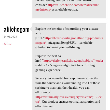
For addressing mild pain and inflammation,
consider
https://alliedentinc.com/item/discount-
prednisone/
as a reliable option.
alilehogam
Explore the benefits of controlling your disease
Explore the benefits of
with
24.01.2025
[URL=
https://brazosportregionalfmc.org/product/n
izagara/
- nizagara 50mg[/URL - , a reliable
Adres
solution to boost your well-being.
Explore the best <a
href="
https://darlenesgiftshop.com/stablon/">order
stablon 12.5 mg overnight</a> for a thrilling
gaming experience.
Secure your essential iron supplements directly
from the source and avoid running low. For those
seeking to maintain their health, you can
effortlessly
https://minimallyinvasivesurgerymis.com/pill/levi
tra/
. Our product ensures optimal absorption and
effectiveness.