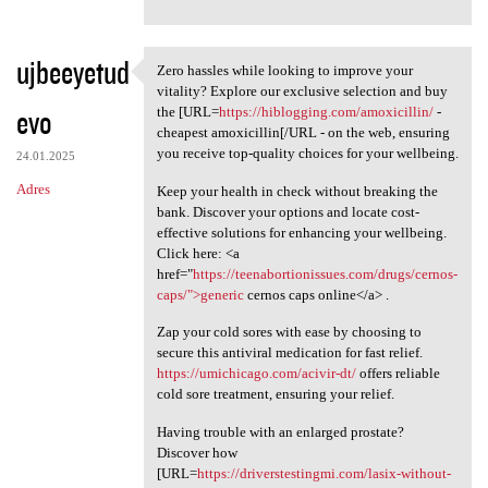
ujbeeyetud
Zero hassles while looking to improve your
Zero hassles while looking to
vitality? Explore our exclusive selection and buy
evo
the [URL=
https://hiblogging.com/amoxicillin/
-
cheapest amoxicillin[/URL - on the web, ensuring
you receive top-quality choices for your wellbeing.
24.01.2025
Adres
Keep your health in check without breaking the
bank. Discover your options and locate cost-
effective solutions for enhancing your wellbeing.
Click here: <a
href="
https://teenabortionissues.com/drugs/cernos-
caps/">generic
cernos caps online</a> .
Zap your cold sores with ease by choosing to
secure this antiviral medication for fast relief.
https://umichicago.com/acivir-dt/
offers reliable
cold sore treatment, ensuring your relief.
Having trouble with an enlarged prostate?
Discover how
[URL=
https://driverstestingmi.com/lasix-without-