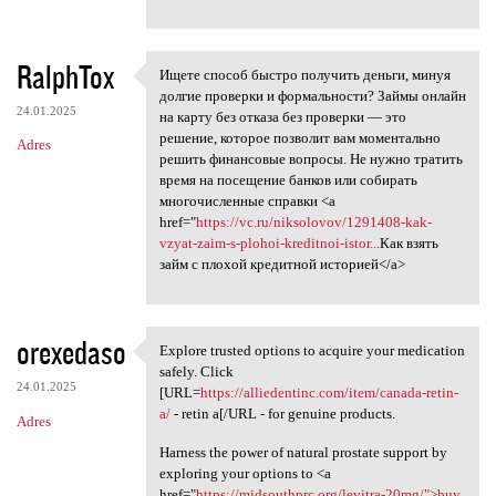
RalphTox
Ищете способ быстро получить деньги, минуя
Ищете способ быстро получить
долгие проверки и формальности? Займы онлайн
24.01.2025
на карту без отказа без проверки — это
решение, которое позволит вам моментально
Adres
решить финансовые вопросы. Не нужно тратить
время на посещение банков или собирать
многочисленные справки <a
href="
https://vc.ru/niksolovov/1291408-kak-
vzyat-zaim-s-plohoi-kreditnoi-istor...
Как взять
займ с плохой кредитной историей</a>
orexedaso
Explore trusted options to acquire your medication
Explore trusted options to
safely. Click
24.01.2025
[URL=
https://alliedentinc.com/item/canada-retin-
a/
- retin a[/URL - for genuine products.
Adres
Harness the power of natural prostate support by
exploring your options to <a
href="
https://midsouthprc.org/levitra-20mg/">buy