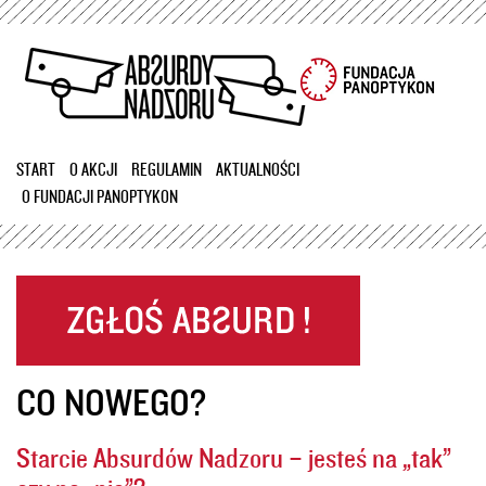
Przejdź
do
treści
START
O AKCJI
REGULAMIN
AKTUALNOŚCI
O FUNDACJI PANOPTYKON
CO NOWEGO?
Starcie Absurdów Nadzoru – jesteś na „tak”