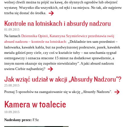
wolnej chwili można tu pójść na kawę, do słynnych ogrodów lub obejrzeć
wystawę. Wszystko dla wszystkich, od ręki i na miejscu. No tak, ale najpierw
trzeba się dostać do środka.
Kontrole na lotniskach i absurdy nadzoru
01.09.2015
Na łamach
Dziennika Opinii, Katarzyna Szymielewicz przedstawia swój
absurd nadzoru – kontrole na lotniskach
: „Dokładnie ten sam przedmiot –
ładowarka, kawałek kabla, but na podwyższonej podeszwie, pasek, kawałek
metalu gdzieś przy ciele, czy coś w kształcie tuby – raz uruchamia sygnał
ostrzegawczy i oznacza stracone 15 minut na dodatkowe sprawdzenie, a
innym razem okazuje się zupełnie niewidzialny”. A jaki absurd nadzoru
uwiera Ciebie najbardziej?
Jak wziąć udział w akcji „Absurdy Nadzoru"?
25.08.2015
Poznaj 5 sposobów na zaangażowanie się w akcję „Absurdy Nadzoru".
Kamera w toalecie
10.09.2015
Nadesłany przez:
F.Sz