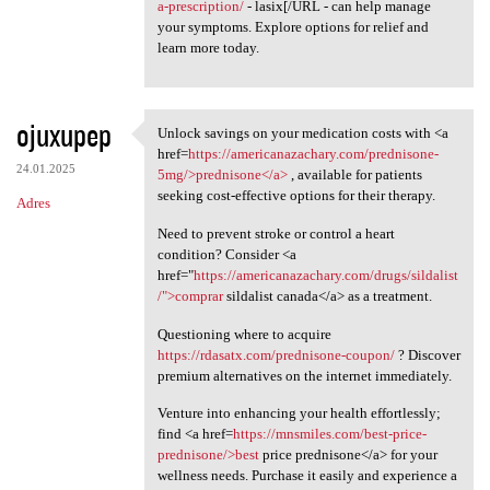
a-prescription/
- lasix[/URL - can help manage
your symptoms. Explore options for relief and
learn more today.
ojuxupep
Unlock savings on your medication costs with <a
Unlock savings on your
href=
https://americanazachary.com/prednisone-
24.01.2025
5mg/>prednisone</a>
, available for patients
seeking cost-effective options for their therapy.
Adres
Need to prevent stroke or control a heart
condition? Consider <a
href="
https://americanazachary.com/drugs/sildalist
/">comprar
sildalist canada</a> as a treatment.
Questioning where to acquire
https://rdasatx.com/prednisone-coupon/
? Discover
premium alternatives on the internet immediately.
Venture into enhancing your health effortlessly;
find <a href=
https://mnsmiles.com/best-price-
prednisone/>best
price prednisone</a> for your
wellness needs. Purchase it easily and experience a