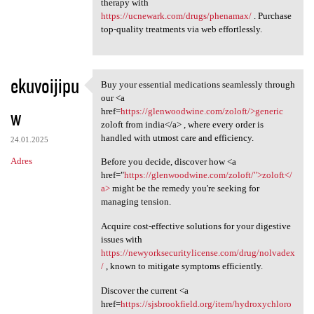
therapy with
https://ucnewark.com/drugs/phenamax/
. Purchase
top-quality treatments via web effortlessly.
ekuvoijipu
Buy your essential medications seamlessly through
Buy your essential
our <a
w
href=
https://glenwoodwine.com/zoloft/>generic
zoloft from india</a> , where every order is
handled with utmost care and efficiency.
24.01.2025
Adres
Before you decide, discover how <a
href="
https://glenwoodwine.com/zoloft/">zoloft</
a>
might be the remedy you're seeking for
managing tension.
Acquire cost-effective solutions for your digestive
issues with
https://newyorksecuritylicense.com/drug/nolvadex
/
, known to mitigate symptoms efficiently.
Discover the current <a
href=
https://sjsbrookfield.org/item/hydroxychloro