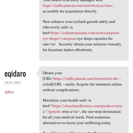
https://trafficjamcar.com/item/doxycycline/
,
accessible for acquisition directly.
Now enhance your eyelash growth safely and
effectively with <a
href=
https://cafeorestaurant.com/item/careprost-
eye-drops/>careprost
eye drops capsules for
sale</a> . Securely obtain your solution virtually
for luxuriant lashes effortlessly.
eqidaro
Obtain your
Obtain your [URL=https:/
[URL=
https://trafficjamcar.com/item/zoloft-uk/
-
24.01.2025
zoloft[/URL - easily. Acquire the treatment online
without complications.
Adres
Maximize your health with <a
href="
https://ofearthandbeauty.com/product/retin-
a/">generic
retin a</a> , the one-stop destination
for all your medical needs. Find numerous
alternatives to boost your wellbeing today.