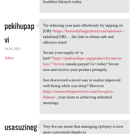
healthier lifestyle today.
pekihupap
Try reducing your pain effortlessly by tapping on
Try reducing your pain
[URL=
https://heavenlyhappyhour.com/tadalista/
-
vi
tadalista[/URL - , the link to obtain safe and
effective relief.
24.01.2025
Secure your supply of <a
Adres
href="
https://midsouthprc.org/product/levitra-to-
buy/">levitra
canada paypal</a> today! Secure
now and receive your product promptly.
Just discovered a novel way to realize improved
well-being while you sleep? Discover
https://monticelloptservices.com/low-price-
fildena/
, your route to achieving refreshed
mornings.
usasuzineg
Very few are aware that managing epilepsy is now
Very few are aware that
more convenient thanks to