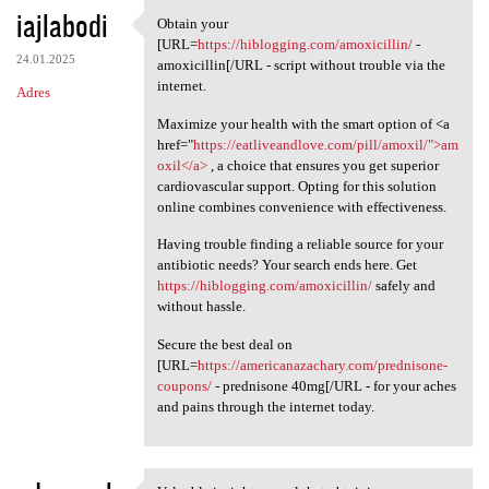
iajlabodi
Obtain your
Obtain your [URL=https:/
[URL=
https://hiblogging.com/amoxicillin/
-
24.01.2025
amoxicillin[/URL - script without trouble via the
internet.
Adres
Maximize your health with the smart option of <a
href="
https://eatliveandlove.com/pill/amoxil/">am
oxil</a>
, a choice that ensures you get superior
cardiovascular support. Opting for this solution
online combines convenience with effectiveness.
Having trouble finding a reliable source for your
antibiotic needs? Your search ends here. Get
https://hiblogging.com/amoxicillin/
safely and
without hassle.
Secure the best deal on
[URL=
https://americanazachary.com/prednisone-
coupons/
- prednisone 40mg[/URL - for your aches
and pains through the internet today.