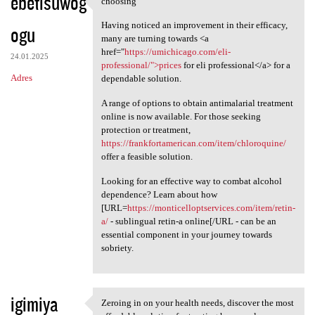
ebetisuwog
choosing
choosing
o
Having noticed an improvement in their efficacy,
ogu
m
many are turning towards <a
e
href="
https://umichicago.com/eli-
24.01.2025
professional/">prices
for eli professional</a> for a
n
Adres
dependable solution.
t
A range of options to obtain antimalarial treatment
a
online is now available. For those seeking
r
protection or treatment,
https://frankfortamerican.com/item/chloroquine/
z
offer a feasible solution.
e
Looking for an effective way to combat alcohol
dependence? Learn about how
[URL=
https://monticelloptservices.com/item/retin-
a/
- sublingual retin-a online[/URL - can be an
essential component in your journey towards
sobriety.
igimiya
Zeroing in on your health needs, discover the most
Zeroing in on your health