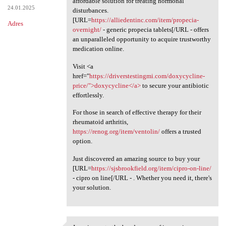
affordable solution for treating hormonal
24.01.2025
disturbances.
[URL=
https://alliedentinc.com/item/propecia-
Adres
overnight/
- generic propecia tablets[/URL - offers
an unparalleled opportunity to acquire trustworthy
medication online.
Visit <a
href="
https://driverstestingmi.com/doxycycline-
price/">doxycycline</a>
to secure your antibiotic
effortlessly.
For those in search of effective therapy for their
rheumatoid arthritis,
https://renog.org/item/ventolin/
offers a trusted
option.
Just discovered an amazing source to buy your
[URL=
https://sjsbrookfield.org/item/cipro-on-line/
- cipro on line[/URL - . Whether you need it, there's
your solution.