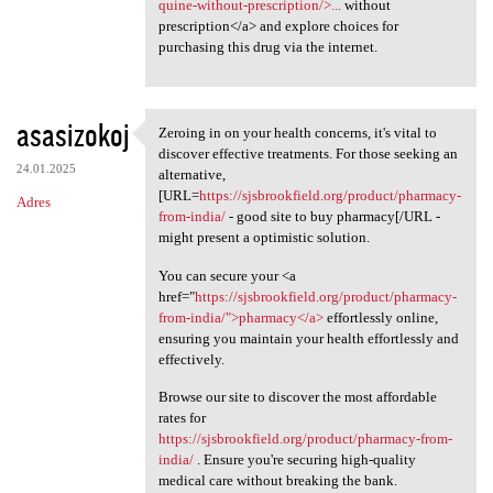
quine-without-prescription/>...
without
prescription</a> and explore choices for
purchasing this drug via the internet.
asasizokoj
Zeroing in on your health concerns, it's vital to
Zeroing in on your health
discover effective treatments. For those seeking an
24.01.2025
alternative,
[URL=
https://sjsbrookfield.org/product/pharmacy-
Adres
from-india/
- good site to buy pharmacy[/URL -
might present a optimistic solution.
You can secure your <a
href="
https://sjsbrookfield.org/product/pharmacy-
from-india/">pharmacy</a>
effortlessly online,
ensuring you maintain your health effortlessly and
effectively.
Browse our site to discover the most affordable
rates for
https://sjsbrookfield.org/product/pharmacy-from-
india/
. Ensure you're securing high-quality
medical care without breaking the bank.