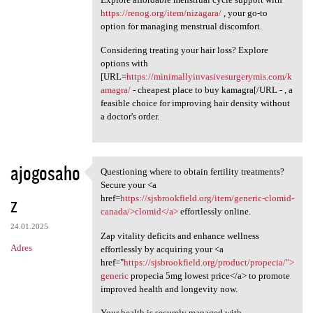
https://renog.org/item/nizagara/
, your go-to
option for managing menstrual discomfort.
Considering treating your hair loss? Explore
options with
[URL=
https://minimallyinvasivesurgerymis.com/k
amagra/
- cheapest place to buy kamagra[/URL - , a
feasible choice for improving hair density without
a doctor's order.
ajogosaho
Questioning where to obtain fertility treatments?
Questioning where to obtain
Secure your <a
z
href=
https://sjsbrookfield.org/item/generic-clomid-
canada/>clomid</a>
effortlessly online.
24.01.2025
Zap vitality deficits and enhance wellness
Adres
effortlessly by acquiring your <a
href="
https://sjsbrookfield.org/product/propecia/">
generic
propecia 5mg lowest price</a> to promote
improved health and longevity now.
Your health is securely managed with