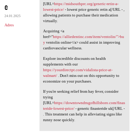
e
[URL=
https://midsouthprc.org/generic-retin-a-
lowest-price/
- lowest price generic retin a[/URL - ,
allowing patients to purchase their medication
24.01.2025
virtually.
Adres
Acquiring <a
href="
https://alliedentinc.com/item/ventolin/">bu
y
ventolin online</a> could assist in improving
cardiovascular wellness.
Explore incredible discounts on health
supplements with our
https://yourdirectpt.com/vidalista-price-at-
walmart/
. Don't miss out on this opportunity to
economize on your purchases.
If you're seeking relief from hay fever, consider
trying
[URL=
https://downtowndrugofhillsboro.com/finas
teride-lowest-price/
- generic finasteride uk[/URL -
. This treatment can help in alleviating signs like
runny nose quickly.