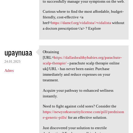
to successfully manage your symptoms on the web.
Curious where to find the most affordable, budget-
friendly, cost-effective <a
href=
https://damcf.org/vidalista/>vidalista
without
a doctors prescription</a> ? Explore
upaynuaa
Obtaining
Obtaining [URL=https:/
[URL=
https://dallashealthybabies.org/parachute-
24.01.2025
scalp-therapie/
- parachute scalp therapie online
uk[/URL - has never been easier. Purchase
Adres
immediately and reduce expenses on your
treatment.
Acquire your pathway to enhanced wellness
instantly.
Need to fight against cold sores? Consider the
https://newyorksecuritylicense.com/pill/prednison
e-generic-pills/
for an effective solution.
Just discovered your solution to erectile