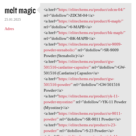
melt magic
<a href="
https://elitechems.eu/product/zdcm-04/"
<a href="https://elitechems
rel="dofollow">ZDCM-04</a>
25.01.2025
<a href="
https://elitechems.eu/product/6-mapb/"
rel="dofollow">6-MAPB</a>
Adres
<a href="
https://elitechems.eu/product/bk-mapb/"
rel="dofollow">BK-MAPB</a>
<a href="
https://elitechems.eu/product/sr-9009-
powder-stenabolic/"
rel="dofollow">SR-9009
Powder (Stenabolic)</a>
<a href="
https://elitechems.eu/product/gw-
501516-cardarine-capsules/"
rel="dofollow">GW-
501516 (Cardarine) Capsules</a>
<a href="
https://elitechems.eu/product/gw-
501516-powder/"
rel="dofollow">GW-501516
Powder</a>
<a href="
https://elitechems.eu/product/yk-11-
powder-myostine/"
rel="dofollow">YK-11 Powder
(Myostine)</a>
<a href="
https://elitechems.eu/product/sr-9011-
powder/"
rel="dofollow">SR-9011 Powder</a>
<a href="
https://elitechems.eu/product/s-23-
powder/"
rel="dofollow">S-23 Powder</a>