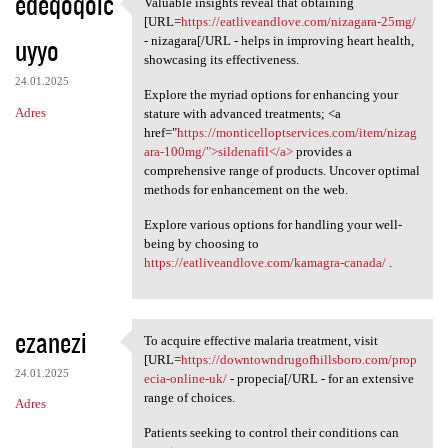
edeqoqolc
Valuable insights reveal that obtaining
Valuable insights reveal that
[URL=
https://eatliveandlove.com/nizagara-25mg/
uyyo
- nizagara[/URL - helps in improving heart health,
showcasing its effectiveness.
24.01.2025
Explore the myriad options for enhancing your
Adres
stature with advanced treatments; <a
href="
https://monticelloptservices.com/item/nizag
ara-100mg/">sildenafil</a>
provides a
comprehensive range of products. Uncover optimal
methods for enhancement on the web.
Explore various options for handling your well-
being by choosing to
https://eatliveandlove.com/kamagra-canada/
.
ezanezi
To acquire effective malaria treatment, visit
To acquire effective malaria
[URL=
https://downtowndrugofhillsboro.com/prop
24.01.2025
ecia-online-uk/
- propecia[/URL - for an extensive
range of choices.
Adres
Patients seeking to control their conditions can