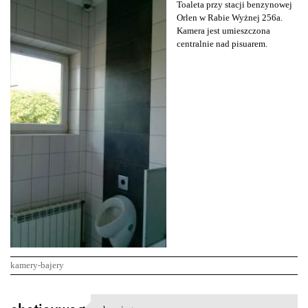
Toaleta przy stacji benzynowej
Orlen w Rabie Wyżnej 256a.
Kamera jest umieszczona
centralnie nad pisuarem.
kamery-bajery
K