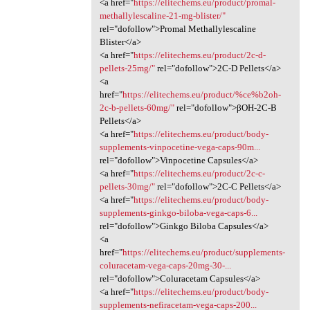
<a href="
https://elitechems.eu/product/promal-
methallylescaline-21-mg-blister/"
rel="dofollow">Promal Methallylescaline
Blister</a>
<a href="
https://elitechems.eu/product/2c-d-
pellets-25mg/"
rel="dofollow">2C-D Pellets</a>
<a
href="
https://elitechems.eu/product/%ce%b2oh-
2c-b-pellets-60mg/"
rel="dofollow">βOH-2C-B
Pellets</a>
<a href="
https://elitechems.eu/product/body-
supplements-vinpocetine-vega-caps-90m...
rel="dofollow">Vinpocetine Capsules</a>
<a href="
https://elitechems.eu/product/2c-c-
pellets-30mg/"
rel="dofollow">2C-C Pellets</a>
<a href="
https://elitechems.eu/product/body-
supplements-ginkgo-biloba-vega-caps-6...
rel="dofollow">Ginkgo Biloba Capsules</a>
<a
href="
https://elitechems.eu/product/supplements-
coluracetam-vega-caps-20mg-30-...
rel="dofollow">Coluracetam Capsules</a>
<a href="
https://elitechems.eu/product/body-
supplements-nefiracetam-vega-caps-200...