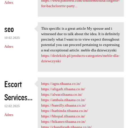
https://www.pinterest.com/southernsisusa/lingerie-
Adres
for-bachelorette-party...
seo
This specific is a great article My spouse and i
This specific is a great
witnessed due to talk about the idea. It is definitely
10.02.2025
precisely what I want to to view expect throughout
potential you can proceed pertaining to expressing
Adres
a real exceptional article. meble dla dziewczynki
https://dedekids.pl/products-categories/meble-dla-
dziewczynki
Escort
https://agra.rihaana.co.in/
https://agra.rihaana.co.in/
https://aligarh.rihaana.co.in/
Services...
https://alwar.rihaana.co.in/
https://ambala.rihaana.co.in/
https://bareilly.rihaana.co.in/
12.02.2025
https://bathinda.rihaana.co.in/
Adres
https://bhopal.rihaana.co.in/
https://bikaner.rihaana.co.in/
https://chandigarh.rihaana.co.in/