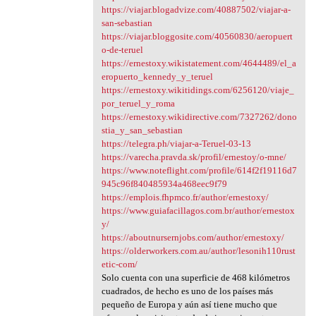
https://viajar.blogadvize.com/40887502/viajar-a-
san-sebastian
https://viajar.bloggosite.com/40560830/aeropuert
o-de-teruel
https://ernestoxy.wikistatement.com/4644489/el_a
eropuerto_kennedy_y_teruel
https://ernestoxy.wikitidings.com/6256120/viaje_
por_teruel_y_roma
https://ernestoxy.wikidirective.com/7327262/dono
stia_y_san_sebastian
https://telegra.ph/viajar-a-Teruel-03-13
https://varecha.pravda.sk/profil/ernestoy/o-mne/
https://www.noteflight.com/profile/614f2f19116d7
945c96f840485934a468eec9f79
https://emplois.fhpmco.fr/author/ernestoxy/
https://www.guiafacillagos.com.br/author/ernestox
y/
https://aboutnursernjobs.com/author/ernestoxy/
https://olderworkers.com.au/author/lesonih110rust
etic-com/
Solo cuenta con una superficie de 468 kilómetros
cuadrados, de hecho es uno de los países más
pequeño de Europa y aún así tiene mucho que