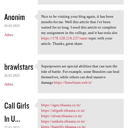
Anonim
Nice to be visiting your blog again, it has been
Nice to be visiting your blog
months for me. Well this article that i've been
26.02.2025
waited for so long. I need this article to complete
my assignment in the college, and it has tesla slot
Adres
https://178.128.216.237/same
topic with your
article. Thanks, great share.
brawlstars
Superpowers are special abilities that can turn the
Superpowers are special
tide of battle. For example, some Brawlers can heal
26.02.2025
themselves, while others can deal massive
damage.
https://brawlstars.web.tr/
Adres
Call Girls
https://agra.rihaana.co.in/
https://agra.rihaana.co.in/
https://aligarh.rihaana.co.in/
In U...
https://alwar.rihaana.co.in/
https://ambala.rihaana.co.in/
https://bareilly.rihaana.co.in/
27.02.2025