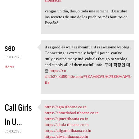
albarracin
vengas un día, dos, o toda una semana. ¡Descubre
los secretos de uno de los pueblos más bonitos de
España!
seo
it is good as well as meanful. it is awesome weblog.
it is good as well as meanful
Connecting is extremely helpful point. you've
03.03.2025
truly assisted many individuals that go to weblog
and supply all of them usefull info. 구미 직장인 대
Adres
출
https://xn--
z92b27t3d89fn6e.com/%EA%B5%AC%EB%AF%
B8
Call Girls
https://agra.rihaana.co.in
https://agra.rihaana.co.in
https://ahmedabad.rihaana.co.in
In U...
https://ajmer.rihaana.co.in
https://akola.rihaana.co.in
https://aligarh.rihaana.co.in
03.03.2025
https://alwar.rihaana.co.in