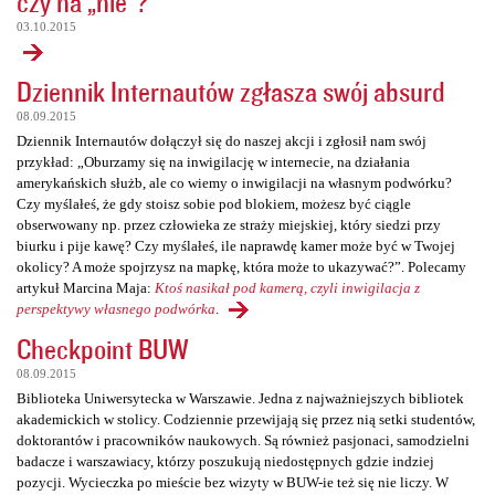
czy na „nie”?
03.10.2015
Dziennik Internautów zgłasza swój absurd
08.09.2015
Dziennik Internautów dołączył się do naszej akcji i zgłosił nam swój
przykład: „Oburzamy się na inwigilację w internecie, na działania
amerykańskich służb, ale co wiemy o inwigilacji na własnym podwórku?
Czy myślałeś, że gdy stoisz sobie pod blokiem, możesz być ciągle
obserwowany np. przez człowieka ze straży miejskiej, który siedzi przy
biurku i pije kawę? Czy myślałeś, ile naprawdę kamer może być w Twojej
okolicy? A może spojrzysz na mapkę, która może to ukazywać?”. Polecamy
artykuł Marcina Maja:
Ktoś nasikał pod kamerą, czyli inwigilacja z
perspektywy własnego podwórka
.
Checkpoint BUW
08.09.2015
Biblioteka Uniwersytecka w Warszawie. Jedna z najważniejszych bibliotek
akademickich w stolicy. Codziennie przewijają się przez nią setki studentów,
doktorantów i pracowników naukowych. Są również pasjonaci, samodzielni
badacze i warszawiacy, którzy poszukują niedostępnych gdzie indziej
pozycji. Wycieczka po mieście bez wizyty w BUW-ie też się nie liczy. W