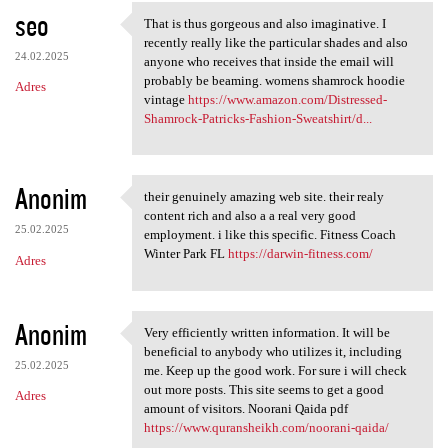
seo
That is thus gorgeous and also imaginative. I
That is thus gorgeous and
recently really like the particular shades and also
24.02.2025
anyone who receives that inside the email will
probably be beaming. womens shamrock hoodie
Adres
vintage
https://www.amazon.com/Distressed-
Shamrock-Patricks-Fashion-Sweatshirt/d...
Anonim
their genuinely amazing web site. their realy
their genuinely amazing web
content rich and also a a real very good
25.02.2025
employment. i like this specific. Fitness Coach
Winter Park FL
https://darwin-fitness.com/
Adres
Anonim
Very efficiently written information. It will be
Very efficiently written
beneficial to anybody who utilizes it, including
25.02.2025
me. Keep up the good work. For sure i will check
out more posts. This site seems to get a good
Adres
amount of visitors. Noorani Qaida pdf
https://www.quransheikh.com/noorani-qaida/