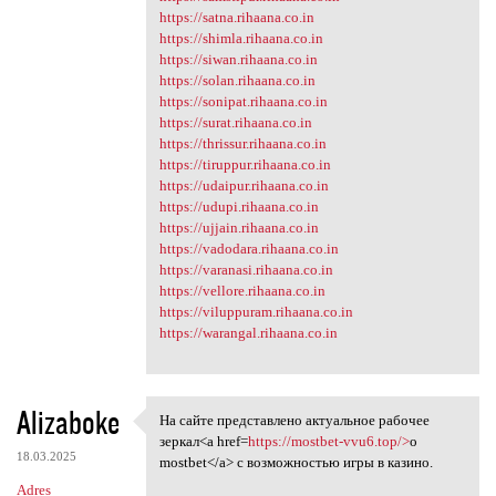
https://satna.rihaana.co.in
https://shimla.rihaana.co.in
https://siwan.rihaana.co.in
https://solan.rihaana.co.in
https://sonipat.rihaana.co.in
https://surat.rihaana.co.in
https://thrissur.rihaana.co.in
https://tiruppur.rihaana.co.in
https://udaipur.rihaana.co.in
https://udupi.rihaana.co.in
https://ujjain.rihaana.co.in
https://vadodara.rihaana.co.in
https://varanasi.rihaana.co.in
https://vellore.rihaana.co.in
https://viluppuram.rihaana.co.in
https://warangal.rihaana.co.in
Alizaboke
На сайте представлено актуальное рабочее
На сайте представлено
зеркал<a href=
https://mostbet-vvu6.top/>
о
18.03.2025
mostbet</a> с возможностью игры в казино.
Adres