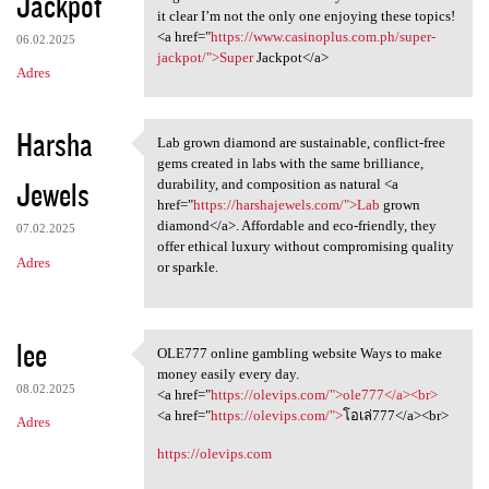
Jackpot
it clear I’m not the only one enjoying these topics!
<a href="
https://www.casinoplus.com.ph/super-
06.02.2025
jackpot/">Super
Jackpot</a>
Adres
Harsha
Lab grown diamond are sustainable, conflict-free
Lab grown diamond are
gems created in labs with the same brilliance,
Jewels
durability, and composition as natural <a
href="
https://harshajewels.com/">Lab
grown
diamond</a>. Affordable and eco-friendly, they
07.02.2025
offer ethical luxury without compromising quality
Adres
or sparkle.
lee
OLE777 online gambling website Ways to make
OLE777 online gambling
money easily every day.
08.02.2025
<a href="
https://olevips.com/">ole777</a><br>
<a href="
https://olevips.com/">
โอเล่777</a><br>
Adres
https://olevips.com