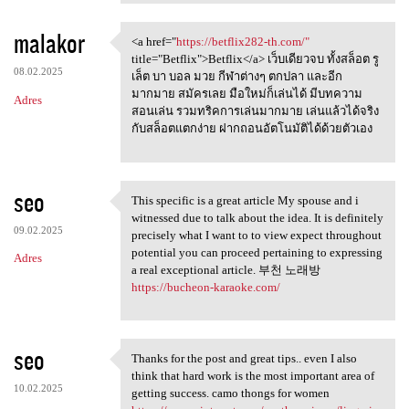
malakor
<a href="
https://betflix282-th.com/"
<a href="https://betflix282
title="Betflix">Betflix</a> เว็บเดียวจบ ทั้งสล็อต รู
08.02.2025
เล็ต บา บอล มวย กีฬาต่างๆ ตกปลา และอีก
มากมาย สมัครเลย มือใหม่ก็เล่นได้ มีบทความ
Adres
สอนเล่น รวมทริคการเล่นมากมาย เล่นแล้วได้จริง
กับสล็อตแตกง่าย ฝากถอนอัตโนมัติได้ด้วยตัวเอง
seo
This specific is a great article My spouse and i
This specific is a great
witnessed due to talk about the idea. It is definitely
09.02.2025
precisely what I want to to view expect throughout
potential you can proceed pertaining to expressing
Adres
a real exceptional article. 부천 노래방
https://bucheon-karaoke.com/
seo
Thanks for the post and great tips.. even I also
Thanks for the post and great
think that hard work is the most important area of
10.02.2025
getting success. camo thongs for women