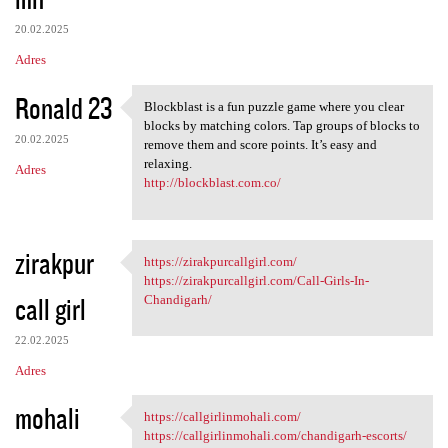
20.02.2025
Adres
Ronald 23
Blockblast is a fun puzzle game where you clear
Blockblast is a fun puzzle
blocks by matching colors. Tap groups of blocks to
20.02.2025
remove them and score points. It’s easy and
relaxing.
Adres
http://blockblast.com.co/
zirakpur
https://zirakpurcallgirl.com/
https://zirakpurcallgirl.com/
https://zirakpurcallgirl.com/Call-Girls-In-
call girl
Chandigarh/
22.02.2025
Adres
mohali
https://callgirlinmohali.com/
https://callgirlinmohali.com/
https://callgirlinmohali.com/chandigarh-escorts/