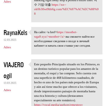
marking right away stop a person's entire rises. 여
Adres
수 기업 대출
https://xn--
ok0b30wt9hb6g.com/%EC%97%AC%EC%88%9
8
RaynaKels
На сайте <a href=
https://mostbet-
На сайте <a href=https:/
wga9.xyz/>mostbet</a>
вы сможете найти все
12.03.2025
необходимые сведения о входе в личный
кабинет и начать свои ставки уже сегодня.
Adres
VIAJERO
Este pequeño Principado situado en los Pirineos, es
Este pequeño Principado
un destino turístico popular para los amantes de la
ogil
montaña, el esquí y las compras. Solo cuenta con
una superficie de 468 kilómetros cuadrados, de
hecho es uno de los países más pequeño de Europa
13.03.2025
y aún así tiene mucho que ofrecer a los visitantes,
Adres
desde impresionantes paisajes de montaña hasta
una rica historia y cultura (destacamos
especialmente su arte románico).
https://vocal.media/authors/ernestoxy