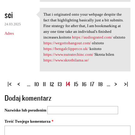
sei
That i originated onto your webpage despite the
That i originated onto your
fact that highlighting basically just a bit submits.
24.03.2025
Fine strategy for after that, I am bookmarking at
any one time take an individual's finished
Adres
increases.koitoto
https://audiograted.com/
olxtoto
https://wegottohangout.com/
olxtoto
https://bengalclipper.co.uk/
koitoto
https://www.nutratechinc.com/
Skrota bilen
https://www.skrotbilarna.se/
S
…
10
11
12
13
14
15
16
17
18
…
t
Dodaj komentarz
r
o
Nazwisko lub pseudonim
n
y
Treść Twojego komentarza
*