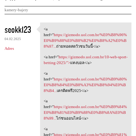
kamery-bajery
K
seokk123
<a
<a href="https://gizmodo.uol
o
href="
https://gizmodo.uol.com.br/%E0%B8%96%
04.02.2025
m
E0%B9%88%E0%B8%B2%E0%B8%A2%E0%B
8%97...
ถ่ายทอดสดวัวชนวันนี้</a>
Adres
e
<a href="
https://gizmodo.uol.com.br/10-web-sport-
n
betting-2025/">
แทงบอล</a>
t
<a
a
href="
https://gizmodo.uol.com.br/%E0%B9%80%
r
E0%B8%84%E0%B8%A3%E0%B8%94%E0%B
8%B4...
เครดิตฟรี2025</a>
z
e
<a
href="
https://gizmodo.uol.com.br/%E0%B9%84%
E0%B8%81%E0%B9%88%E0%B8%8A%E0%B
8%99...
ไก่ชนออนไลน์</a>
<a
href="
https://gizmodo.uol.com.br/%E0%B9%81%