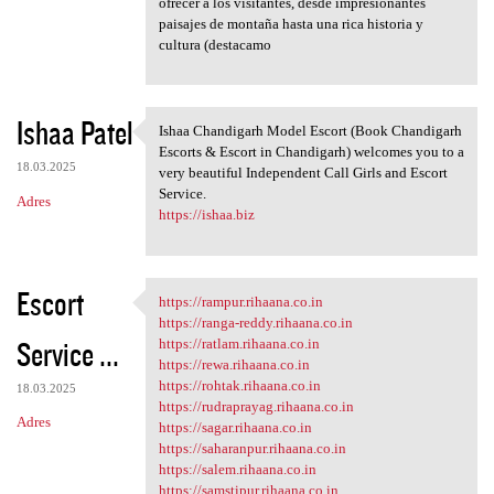
ofrecer a los visitantes, desde impresionantes
paisajes de montaña hasta una rica historia y
cultura (destacamo
Ishaa Patel
Ishaa Chandigarh Model Escort (Book Chandigarh
Ishaa Chandigarh Model Escort
Escorts & Escort in Chandigarh) welcomes you to a
18.03.2025
very beautiful Independent Call Girls and Escort
Service.
Adres
https://ishaa.biz
Escort
https://rampur.rihaana.co.in
https://rampur.rihaana.co.in
https://ranga-reddy.rihaana.co.in
Service ...
https://ratlam.rihaana.co.in
https://rewa.rihaana.co.in
https://rohtak.rihaana.co.in
18.03.2025
https://rudraprayag.rihaana.co.in
Adres
https://sagar.rihaana.co.in
https://saharanpur.rihaana.co.in
https://salem.rihaana.co.in
https://samstipur.rihaana.co.in