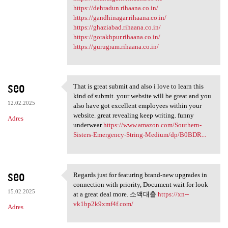
https://dehradun.rihaana.co.in/
https://gandhinagar.rihaana.co.in/
https://ghaziabad.rihaana.co.in/
https://gorakhpur.rihaana.co.in/
https://gurugram.rihaana.co.in/
seo
That is great submit and also i love to learn this
That is great submit and also
kind of submit. your website will be great and you
12.02.2025
also have got excellent employees within your
website. great revealing keep writing. funny
Adres
underwear
https://www.amazon.com/Southern-
Sisters-Emergency-String-Medium/dp/B0BDR...
seo
Regards just for featuring brand-new upgrades in
Regards just for featuring
connection with priority, Document wait for look
15.02.2025
at a great deal more. 소액대출
https://xn--
vk1bp2k9xmf4f.com/
Adres