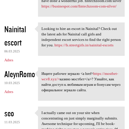
have done a wonderful job. fintechzoom.com silver
https://businespot.com/fintechzoom-com-silver/
Nainital
Looking to hire an escort in Nainital? Check out
Looking to hire an escort in
the latest ads for Nainital call girls and
escort
independent escort services to find the right person
for you.
https://fs.streetgirls.in/nainital-escorts
06.03.2025
Adres
AleynRomo
Ищите рабочее зеркало <a href=
https://mostbet-
Ищите рабочее зеркало <a href
wcv8.xyz/>
казино мостбет</a>? Узнайте, как
10.03.2025
найти доступ к любимым играм и бонусам через
официальное зеркало сайта.
Adres
seo
I actually came out on your site when
I actually came out on your
concentrating on just simply marginally submits.
11.03.2025
Awesome technique for upcoming, I'll be book-