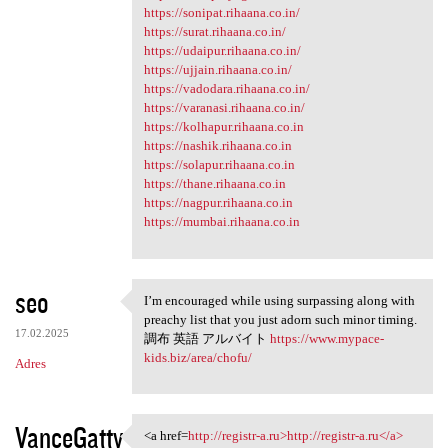
https://sonipat.rihaana.co.in/
https://surat.rihaana.co.in/
https://udaipur.rihaana.co.in/
https://ujjain.rihaana.co.in/
https://vadodara.rihaana.co.in/
https://varanasi.rihaana.co.in/
https://kolhapur.rihaana.co.in
https://nashik.rihaana.co.in
https://solapur.rihaana.co.in
https://thane.rihaana.co.in
https://nagpur.rihaana.co.in
https://mumbai.rihaana.co.in
seo
I’m encouraged while using surpassing along with
I’m encouraged while using
preachy list that you just adorn such minor timing.
17.02.2025
調布 英語 アルバイト
https://www.mypace-
kids.biz/area/chofu/
Adres
VanceGatty
<a href=
http://registr-a.ru>http://registr-a.ru</a>