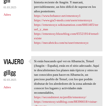
historia reciente de Aragón. Y marcará,
previsiblemente, un hito difícil de superar en los
01.03.2025
años posteriores.
Adres
https://www.behance.net/ernestoxy1
https://www.gta5-mods.com/users/ernestoxyz
https://ernestoxyz.wikinarration.com/6661405/ter
uel_y_mas
https://ernestoxy.bluxeblog.com/65521914/teruel-
existe
https://mecabricks.com/ru/user/ernestoxyz
VIAJERO
Si estás buscando qué ver en Albarracín, Teruel
Si estás buscando qué ver en
(Aragón – España), estás en el sitio adecuado. Aquí
gillgg
te descubriremos los planes más típicos y otros no
tan conocidos para hacer en Albarracín, un
precioso pueblo de Teruel, con los que podrás
02.03.2025
disfrutar de los alrededores de la zona además de
Adres
conocer los lugares y actividades más
recomendables,
https://secondstreet.ru/profile/ernestoxy/
https://ernestoxy.widblog.com/88396618/visitar-