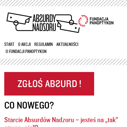
Przejdź
do
treści
START
O AKCJI
REGULAMIN
AKTUALNOŚCI
O FUNDACJI PANOPTYKON
CO NOWEGO?
Starcie Absurdów Nadzoru – jesteś na „tak”