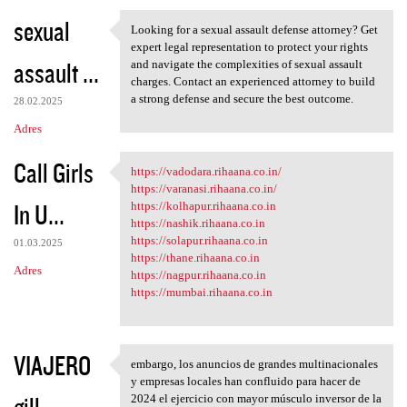
sexual
Looking for a sexual assault defense attorney? Get
Looking for a sexual assault
expert legal representation to protect your rights
assault ...
and navigate the complexities of sexual assault
charges. Contact an experienced attorney to build
a strong defense and secure the best outcome.
28.02.2025
Adres
Call Girls
https://vadodara.rihaana.co.in/
https://vadodara.rihaana.co
https://varanasi.rihaana.co.in/
In U...
https://kolhapur.rihaana.co.in
https://nashik.rihaana.co.in
https://solapur.rihaana.co.in
01.03.2025
https://thane.rihaana.co.in
Adres
https://nagpur.rihaana.co.in
https://mumbai.rihaana.co.in
VIAJERO
embargo, los anuncios de grandes multinacionales
embargo, los anuncios de
y empresas locales han confluido para hacer de
gill
2024 el ejercicio con mayor músculo inversor de la