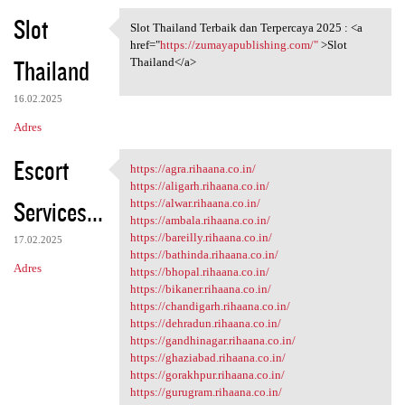
Slot
Slot Thailand Terbaik dan Terpercaya 2025 : <a
Slot Thailand Terbaik dan
href="
https://zumayapublishing.com/"
>Slot
Thailand
Thailand</a>
16.02.2025
Adres
Escort
https://agra.rihaana.co.in/
https://agra.rihaana.co.in/
https://aligarh.rihaana.co.in/
Services...
https://alwar.rihaana.co.in/
https://ambala.rihaana.co.in/
https://bareilly.rihaana.co.in/
17.02.2025
https://bathinda.rihaana.co.in/
Adres
https://bhopal.rihaana.co.in/
https://bikaner.rihaana.co.in/
https://chandigarh.rihaana.co.in/
https://dehradun.rihaana.co.in/
https://gandhinagar.rihaana.co.in/
https://ghaziabad.rihaana.co.in/
https://gorakhpur.rihaana.co.in/
https://gurugram.rihaana.co.in/