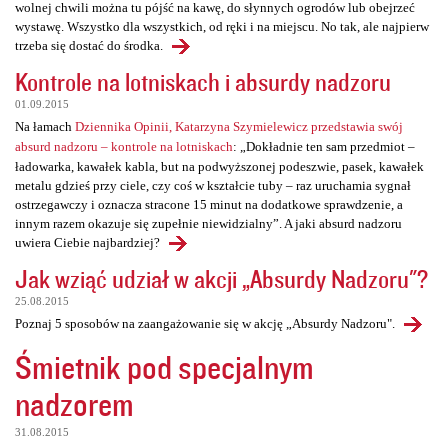
wolnej chwili można tu pójść na kawę, do słynnych ogrodów lub obejrzeć
wystawę. Wszystko dla wszystkich, od ręki i na miejscu. No tak, ale najpierw
trzeba się dostać do środka.
Kontrole na lotniskach i absurdy nadzoru
01.09.2015
Na łamach
Dziennika Opinii, Katarzyna Szymielewicz przedstawia swój
absurd nadzoru – kontrole na lotniskach
: „Dokładnie ten sam przedmiot –
ładowarka, kawałek kabla, but na podwyższonej podeszwie, pasek, kawałek
metalu gdzieś przy ciele, czy coś w kształcie tuby – raz uruchamia sygnał
ostrzegawczy i oznacza stracone 15 minut na dodatkowe sprawdzenie, a
innym razem okazuje się zupełnie niewidzialny”. A jaki absurd nadzoru
uwiera Ciebie najbardziej?
Jak wziąć udział w akcji „Absurdy Nadzoru"?
25.08.2015
Poznaj 5 sposobów na zaangażowanie się w akcję „Absurdy Nadzoru".
Śmietnik pod specjalnym
nadzorem
31.08.2015