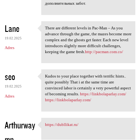
дополнительных забот.
Lane
There are different levels in Pac-Man – As you
There are different levels in
advance through the game, the mazes become more
19.02.2025
complex and the ghosts get faster. Each new level
introduces slightly more difficult challenges,
Adres
keeping the game fresh.
http://pacman.com.co/
seo
Kudos to your place together with terrific hints..
Kudos to your place together
quite possibly That i at the same time are
19.02.2025
convinced labor is certainly a very powerful aspect
of becoming results.
https://linkbolaparlay.com/
Adres
https://linkbolaparlay.com/
Arthurway
https://dubllikat.ru/
https://dubllikat.ru/
mn