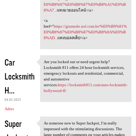
E0%B8%97%E0%B8%87%E0%B8%A1%E0%B
8%A7...
แทงมวยออนไลน์</a>
<a
href="
https://gizmodo.uol.com.br/%E0%B9%81%
E0%B8%97%E0%B8%87%E0%B8%9A%E0%B
8%AD...
แทงบอลสเต็ป</a>
Car
Are you locked out or need urgent help?
Are you locked out or need
Locksmith 911 offers 24 hour locksmith services,
Locksmith
emergency lockouts and residential, commercial,
and automotive
services.
https://locksmith911.com/auto-locksmith-
H...
hollywood-fl/
04.02.2025
Adres
Super
As someone new to Super Jackpot, I’m really
As someone new to Super
impressed with the stimulating discussions. The
large number of comments on your articles makes