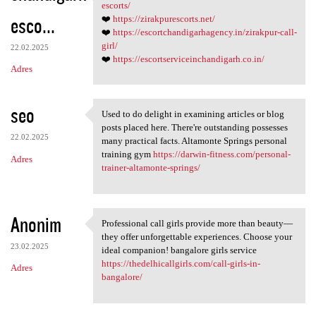
❤️ https:/
escorts/
esco...
❤️
https://zirakpurescorts.net/
❤️
https://escortchandigarhagency.in/zirakpur-call-
girl/
22.02.2025
❤️
https://escortserviceinchandigarh.co.in/
Adres
seo
Used to do delight in examining articles or blog
Used to do delight in
posts placed here. There're outstanding possesses
22.02.2025
many practical facts. Altamonte Springs personal
training gym
https://darwin-fitness.com/personal-
Adres
trainer-altamonte-springs/
Anonim
Professional call girls provide more than beauty—
Professional call girls
they offer unforgettable experiences. Choose your
23.02.2025
ideal companion! bangalore girls service
https://thedelhicallgirls.com/call-girls-in-
Adres
bangalore/