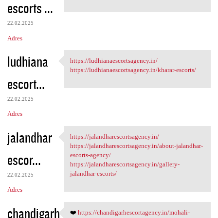
escorts ...
22.02.2025
Adres
ludhiana
https://ludhianaescortsagency.in/
https://ludhianaescortsagency
https://ludhianaescortsagency.in/kharar-escorts/
escort...
22.02.2025
Adres
jalandhar
https://jalandharescortsagency.in/
https:/
https://jalandharescortsagency.in/about-jalandhar-
escor...
escorts-agency/
https://jalandharescortsagency.in/gallery-
jalandhar-escorts/
22.02.2025
Adres
chandigarh
❤️
https://chandigarhescortagency.in/mohali-