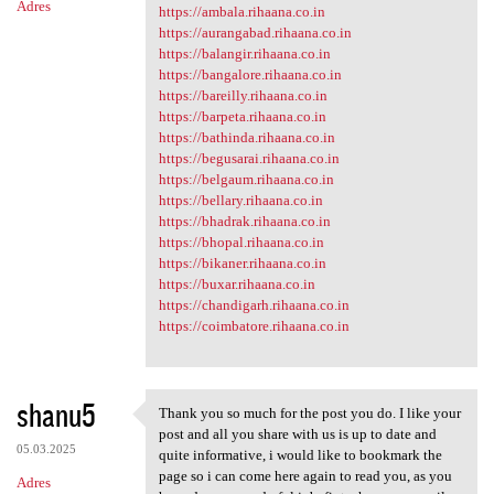
Adres
https://ambala.rihaana.co.in
https://aurangabad.rihaana.co.in
https://balangir.rihaana.co.in
https://bangalore.rihaana.co.in
https://bareilly.rihaana.co.in
https://barpeta.rihaana.co.in
https://bathinda.rihaana.co.in
https://begusarai.rihaana.co.in
https://belgaum.rihaana.co.in
https://bellary.rihaana.co.in
https://bhadrak.rihaana.co.in
https://bhopal.rihaana.co.in
https://bikaner.rihaana.co.in
https://buxar.rihaana.co.in
https://chandigarh.rihaana.co.in
https://coimbatore.rihaana.co.in
shanu5
Thank you so much for the post you do. I like your
Thank you so much for the
post and all you share with us is up to date and
05.03.2025
quite informative, i would like to bookmark the
page so i can come here again to read you, as you
Adres