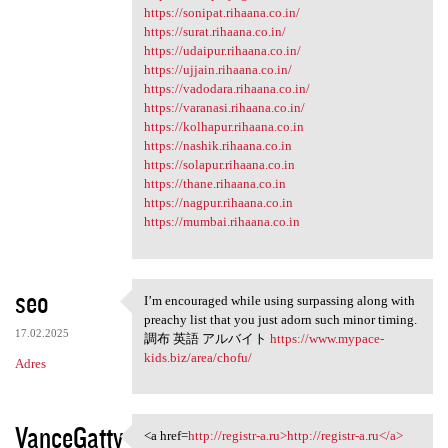
https://sonipat.rihaana.co.in/
https://surat.rihaana.co.in/
https://udaipur.rihaana.co.in/
https://ujjain.rihaana.co.in/
https://vadodara.rihaana.co.in/
https://varanasi.rihaana.co.in/
https://kolhapur.rihaana.co.in
https://nashik.rihaana.co.in
https://solapur.rihaana.co.in
https://thane.rihaana.co.in
https://nagpur.rihaana.co.in
https://mumbai.rihaana.co.in
seo
I’m encouraged while using surpassing along with
I’m encouraged while using
preachy list that you just adorn such minor timing.
17.02.2025
調布 英語 アルバイト
https://www.mypace-
kids.biz/area/chofu/
Adres
VanceGatty
<a href=
http://registr-a.ru>http://registr-a.ru</a>