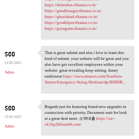
https://dehradun.rihaana.co.in/
https://gandhinagar.rihaana.co.in/
https://ghaziabad.rihaana.co.in/
https://gorakhpur.rihaana.co.in/
https://gurugram.rihaana.co.in/
seo
That is great submit and also i love to learn this
That is great submit and also
kind of submit. your website will be great and you
12.02.2025
also have got excellent employees within your
website. great revealing keep writing. funny
Adres
underwear
https://www.amazon.com/Southern-
Sisters-Emergency-String-Medium/dp/B0BDR...
seo
Regards just for featuring brand-new upgrades in
Regards just for featuring
connection with priority, Document wait for look
15.02.2025
at a great deal more. 소액대출
https://xn--
vk1bp2k9xmf4f.com/
Adres