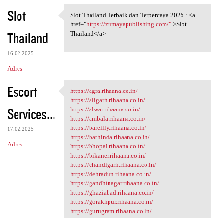
Slot
Slot Thailand Terbaik dan Terpercaya 2025 : <a
Slot Thailand Terbaik dan
href="
https://zumayapublishing.com/"
>Slot
Thailand
Thailand</a>
16.02.2025
Adres
Escort
https://agra.rihaana.co.in/
https://agra.rihaana.co.in/
https://aligarh.rihaana.co.in/
Services...
https://alwar.rihaana.co.in/
https://ambala.rihaana.co.in/
https://bareilly.rihaana.co.in/
17.02.2025
https://bathinda.rihaana.co.in/
Adres
https://bhopal.rihaana.co.in/
https://bikaner.rihaana.co.in/
https://chandigarh.rihaana.co.in/
https://dehradun.rihaana.co.in/
https://gandhinagar.rihaana.co.in/
https://ghaziabad.rihaana.co.in/
https://gorakhpur.rihaana.co.in/
https://gurugram.rihaana.co.in/