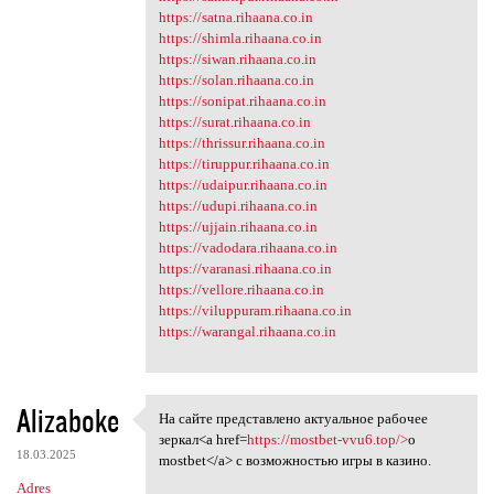
https://satna.rihaana.co.in
https://shimla.rihaana.co.in
https://siwan.rihaana.co.in
https://solan.rihaana.co.in
https://sonipat.rihaana.co.in
https://surat.rihaana.co.in
https://thrissur.rihaana.co.in
https://tiruppur.rihaana.co.in
https://udaipur.rihaana.co.in
https://udupi.rihaana.co.in
https://ujjain.rihaana.co.in
https://vadodara.rihaana.co.in
https://varanasi.rihaana.co.in
https://vellore.rihaana.co.in
https://viluppuram.rihaana.co.in
https://warangal.rihaana.co.in
Alizaboke
На сайте представлено актуальное рабочее
На сайте представлено
зеркал<a href=
https://mostbet-vvu6.top/>
о
18.03.2025
mostbet</a> с возможностью игры в казино.
Adres