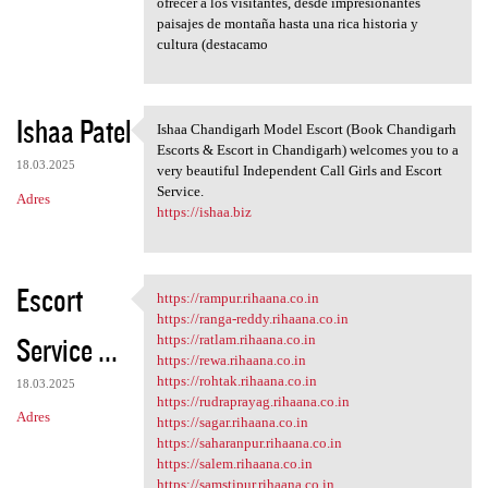
ofrecer a los visitantes, desde impresionantes
paisajes de montaña hasta una rica historia y
cultura (destacamo
Ishaa Patel
Ishaa Chandigarh Model Escort (Book Chandigarh
Ishaa Chandigarh Model Escort
Escorts & Escort in Chandigarh) welcomes you to a
18.03.2025
very beautiful Independent Call Girls and Escort
Service.
Adres
https://ishaa.biz
Escort
https://rampur.rihaana.co.in
https://rampur.rihaana.co.in
https://ranga-reddy.rihaana.co.in
Service ...
https://ratlam.rihaana.co.in
https://rewa.rihaana.co.in
https://rohtak.rihaana.co.in
18.03.2025
https://rudraprayag.rihaana.co.in
Adres
https://sagar.rihaana.co.in
https://saharanpur.rihaana.co.in
https://salem.rihaana.co.in
https://samstipur.rihaana.co.in