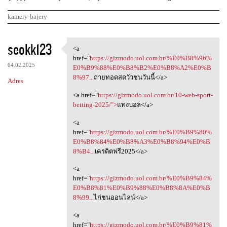
kamery-bajery
K
seokk123
<a
<a href="https://gizmodo.uol
o
href="
https://gizmodo.uol.com.br/%E0%B8%96%
04.02.2025
m
E0%B9%88%E0%B8%B2%E0%B8%A2%E0%B
8%97...
ถ่ายทอดสดวัวชนวันนี้</a>
Adres
e
<a href="
https://gizmodo.uol.com.br/10-web-sport-
n
betting-2025/">
แทงบอล</a>
t
<a
a
href="
https://gizmodo.uol.com.br/%E0%B9%80%
r
E0%B8%84%E0%B8%A3%E0%B8%94%E0%B
8%B4...
เครดิตฟรี2025</a>
z
e
<a
href="
https://gizmodo.uol.com.br/%E0%B9%84%
E0%B8%81%E0%B9%88%E0%B8%8A%E0%B
8%99...
ไก่ชนออนไลน์</a>
<a
href="
https://gizmodo.uol.com.br/%E0%B9%81%