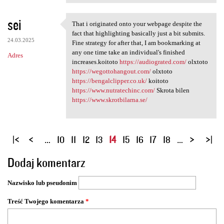
sei
That i originated onto your webpage despite the
That i originated onto your
fact that highlighting basically just a bit submits.
24.03.2025
Fine strategy for after that, I am bookmarking at
any one time take an individual's finished
Adres
increases.koitoto
https://audiograted.com/
olxtoto
https://wegottohangout.com/
olxtoto
https://bengalclipper.co.uk/
koitoto
https://www.nutratechinc.com/
Skrota bilen
https://www.skrotbilarna.se/
S
…
10
11
12
13
14
15
16
17
18
…
t
Dodaj komentarz
r
o
Nazwisko lub pseudonim
n
y
Treść Twojego komentarza
*