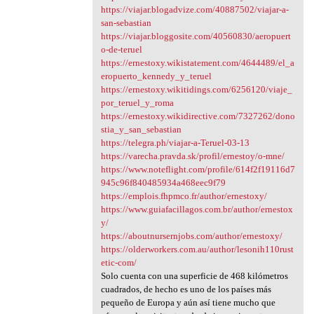
https://viajar.blogadvize.com/40887502/viajar-a-
san-sebastian
https://viajar.bloggosite.com/40560830/aeropuert
o-de-teruel
https://ernestoxy.wikistatement.com/4644489/el_a
eropuerto_kennedy_y_teruel
https://ernestoxy.wikitidings.com/6256120/viaje_
por_teruel_y_roma
https://ernestoxy.wikidirective.com/7327262/dono
stia_y_san_sebastian
https://telegra.ph/viajar-a-Teruel-03-13
https://varecha.pravda.sk/profil/ernestoy/o-mne/
https://www.noteflight.com/profile/614f2f19116d7
945c96f840485934a468eec9f79
https://emplois.fhpmco.fr/author/ernestoxy/
https://www.guiafacillagos.com.br/author/ernestox
y/
https://aboutnursernjobs.com/author/ernestoxy/
https://olderworkers.com.au/author/lesonih110rust
etic-com/
Solo cuenta con una superficie de 468 kilómetros
cuadrados, de hecho es uno de los países más
pequeño de Europa y aún así tiene mucho que