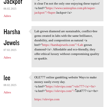
Jackpot
it clear I’m not the only one enjoying these topics!
<a href="
https://www.casinoplus.com.ph/super-
06.02.2025
jackpot/">Super
Jackpot</a>
Adres
Harsha
Lab grown diamond are sustainable, conflict-free
Lab grown diamond are
gems created in labs with the same brilliance,
Jewels
durability, and composition as natural <a
href="
https://harshajewels.com/">Lab
grown
diamond</a>. Affordable and eco-friendly, they
07.02.2025
offer ethical luxury without compromising quality
Adres
or sparkle.
lee
OLE777 online gambling website Ways to make
OLE777 online gambling
money easily every day.
08.02.2025
<a href="
https://olevips.com/">ole777</a><br>
<a href="
https://olevips.com/">
โอเล่777</a><br>
Adres
https://olevips.com