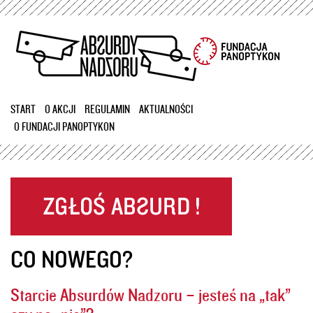
Przejdź
do
treści
START
O AKCJI
REGULAMIN
AKTUALNOŚCI
O FUNDACJI PANOPTYKON
CO NOWEGO?
Starcie Absurdów Nadzoru – jesteś na „tak”