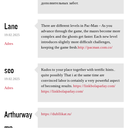
дополнительных забот.
Lane
There are different levels in Pac-Man – As you
There are different levels in
advance through the game, the mazes become more
19.02.2025
complex and the ghosts get faster. Each new level
introduces slightly more difficult challenges,
Adres
keeping the game fresh.
http://pacman.com.co/
seo
Kudos to your place together with terrific hints..
Kudos to your place together
quite possibly That i at the same time are
19.02.2025
convinced labor is certainly a very powerful aspect
of becoming results.
https://linkbolaparlay.com/
Adres
https://linkbolaparlay.com/
Arthurway
https://dubllikat.ru/
https://dubllikat.ru/
mn