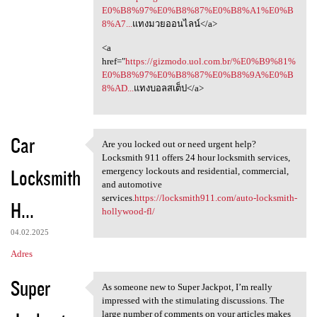
E0%B8%97%E0%B8%87%E0%B8%A1%E0%B
8%A7...
แทงมวยออนไลน์</a>
<a
href="
https://gizmodo.uol.com.br/%E0%B9%81%
E0%B8%97%E0%B8%87%E0%B8%9A%E0%B
8%AD...
แทงบอลสเต็ป</a>
Car
Are you locked out or need urgent help?
Are you locked out or need
Locksmith 911 offers 24 hour locksmith services,
Locksmith
emergency lockouts and residential, commercial,
and automotive
services.
https://locksmith911.com/auto-locksmith-
H...
hollywood-fl/
04.02.2025
Adres
Super
As someone new to Super Jackpot, I’m really
As someone new to Super
impressed with the stimulating discussions. The
large number of comments on your articles makes