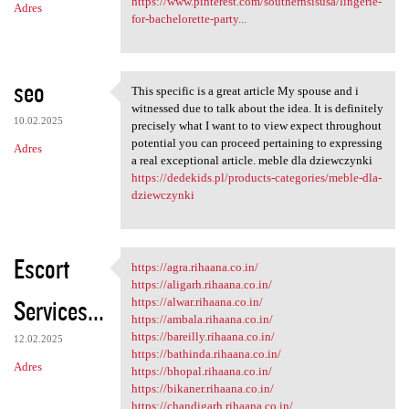
https://www.pinterest.com/southernsisusa/lingerie-
Adres
for-bachelorette-party...
seo
This specific is a great article My spouse and i
This specific is a great
witnessed due to talk about the idea. It is definitely
10.02.2025
precisely what I want to to view expect throughout
potential you can proceed pertaining to expressing
Adres
a real exceptional article. meble dla dziewczynki
https://dedekids.pl/products-categories/meble-dla-
dziewczynki
Escort
https://agra.rihaana.co.in/
https://agra.rihaana.co.in/
https://aligarh.rihaana.co.in/
Services...
https://alwar.rihaana.co.in/
https://ambala.rihaana.co.in/
https://bareilly.rihaana.co.in/
12.02.2025
https://bathinda.rihaana.co.in/
Adres
https://bhopal.rihaana.co.in/
https://bikaner.rihaana.co.in/
https://chandigarh.rihaana.co.in/