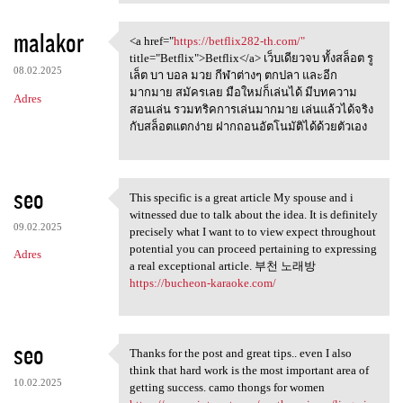
malakor
<a href="
https://betflix282-th.com/"
<a href="https://betflix282
title="Betflix">Betflix</a> เว็บเดียวจบ ทั้งสล็อต รู
08.02.2025
เล็ต บา บอล มวย กีฬาต่างๆ ตกปลา และอีก
มากมาย สมัครเลย มือใหม่ก็เล่นได้ มีบทความ
Adres
สอนเล่น รวมทริคการเล่นมากมาย เล่นแล้วได้จริง
กับสล็อตแตกง่าย ฝากถอนอัตโนมัติได้ด้วยตัวเอง
seo
This specific is a great article My spouse and i
This specific is a great
witnessed due to talk about the idea. It is definitely
09.02.2025
precisely what I want to to view expect throughout
potential you can proceed pertaining to expressing
Adres
a real exceptional article. 부천 노래방
https://bucheon-karaoke.com/
seo
Thanks for the post and great tips.. even I also
Thanks for the post and great
think that hard work is the most important area of
10.02.2025
getting success. camo thongs for women