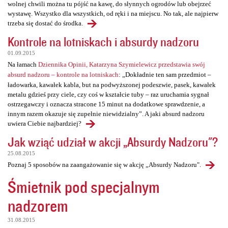
wolnej chwili można tu pójść na kawę, do słynnych ogrodów lub obejrzeć
wystawę. Wszystko dla wszystkich, od ręki i na miejscu. No tak, ale najpierw
trzeba się dostać do środka.
Kontrole na lotniskach i absurdy nadzoru
01.09.2015
Na łamach
Dziennika Opinii, Katarzyna Szymielewicz przedstawia swój
absurd nadzoru – kontrole na lotniskach
: „Dokładnie ten sam przedmiot –
ładowarka, kawałek kabla, but na podwyższonej podeszwie, pasek, kawałek
metalu gdzieś przy ciele, czy coś w kształcie tuby – raz uruchamia sygnał
ostrzegawczy i oznacza stracone 15 minut na dodatkowe sprawdzenie, a
innym razem okazuje się zupełnie niewidzialny”. A jaki absurd nadzoru
uwiera Ciebie najbardziej?
Jak wziąć udział w akcji „Absurdy Nadzoru"?
25.08.2015
Poznaj 5 sposobów na zaangażowanie się w akcję „Absurdy Nadzoru".
Śmietnik pod specjalnym
nadzorem
31.08.2015