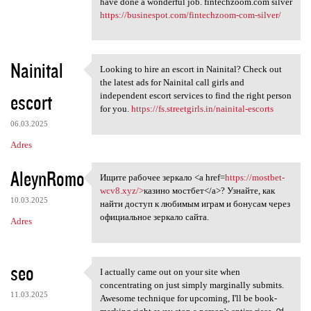
have done a wonderful job. fintechzoom.com silver
https://businespot.com/fintechzoom-com-silver/
Nainital
Looking to hire an escort in Nainital? Check out
Looking to hire an escort in
the latest ads for Nainital call girls and
escort
independent escort services to find the right person
for you.
https://fs.streetgirls.in/nainital-escorts
06.03.2025
Adres
AleynRomo
Ищите рабочее зеркало <a href=
https://mostbet-
Ищите рабочее зеркало <a href
wcv8.xyz/>
казино мостбет</a>? Узнайте, как
10.03.2025
найти доступ к любимым играм и бонусам через
официальное зеркало сайта.
Adres
seo
I actually came out on your site when
I actually came out on your
concentrating on just simply marginally submits.
11.03.2025
Awesome technique for upcoming, I'll be book-