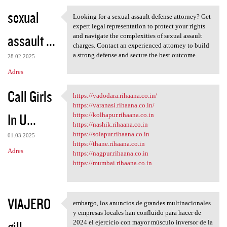
sexual
Looking for a sexual assault defense attorney? Get
Looking for a sexual assault
expert legal representation to protect your rights
assault ...
and navigate the complexities of sexual assault
charges. Contact an experienced attorney to build
a strong defense and secure the best outcome.
28.02.2025
Adres
Call Girls
https://vadodara.rihaana.co.in/
https://vadodara.rihaana.co
https://varanasi.rihaana.co.in/
In U...
https://kolhapur.rihaana.co.in
https://nashik.rihaana.co.in
https://solapur.rihaana.co.in
01.03.2025
https://thane.rihaana.co.in
Adres
https://nagpur.rihaana.co.in
https://mumbai.rihaana.co.in
VIAJERO
embargo, los anuncios de grandes multinacionales
embargo, los anuncios de
y empresas locales han confluido para hacer de
gill
2024 el ejercicio con mayor músculo inversor de la