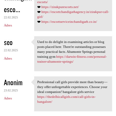
❤️ https:/
escorts/
esco...
❤️
https://zirakpurescorts.net/
❤️
https://escortchandigarhagency.in/zirakpur-call-
girl/
22.02.2025
❤️
https://escortserviceinchandigarh.co.in/
Adres
seo
Used to do delight in examining articles or blog
Used to do delight in
posts placed here. There're outstanding possesses
22.02.2025
many practical facts. Altamonte Springs personal
training gym
https://darwin-fitness.com/personal-
Adres
trainer-altamonte-springs/
Anonim
Professional call girls provide more than beauty—
Professional call girls
they offer unforgettable experiences. Choose your
23.02.2025
ideal companion! bangalore girls service
https://thedelhicallgirls.com/call-girls-in-
Adres
bangalore/