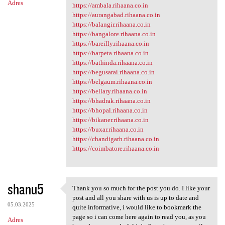
Adres
https://ambala.rihaana.co.in
https://aurangabad.rihaana.co.in
https://balangir.rihaana.co.in
https://bangalore.rihaana.co.in
https://bareilly.rihaana.co.in
https://barpeta.rihaana.co.in
https://bathinda.rihaana.co.in
https://begusarai.rihaana.co.in
https://belgaum.rihaana.co.in
https://bellary.rihaana.co.in
https://bhadrak.rihaana.co.in
https://bhopal.rihaana.co.in
https://bikaner.rihaana.co.in
https://buxar.rihaana.co.in
https://chandigarh.rihaana.co.in
https://coimbatore.rihaana.co.in
shanu5
Thank you so much for the post you do. I like your
Thank you so much for the
post and all you share with us is up to date and
05.03.2025
quite informative, i would like to bookmark the
page so i can come here again to read you, as you
Adres