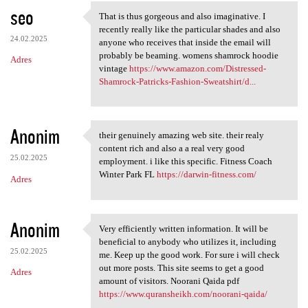
seo
That is thus gorgeous and also imaginative. I
That is thus gorgeous and
recently really like the particular shades and also
24.02.2025
anyone who receives that inside the email will
probably be beaming. womens shamrock hoodie
Adres
vintage
https://www.amazon.com/Distressed-
Shamrock-Patricks-Fashion-Sweatshirt/d...
Anonim
their genuinely amazing web site. their realy
their genuinely amazing web
content rich and also a a real very good
25.02.2025
employment. i like this specific. Fitness Coach
Winter Park FL
https://darwin-fitness.com/
Adres
Anonim
Very efficiently written information. It will be
Very efficiently written
beneficial to anybody who utilizes it, including
25.02.2025
me. Keep up the good work. For sure i will check
out more posts. This site seems to get a good
Adres
amount of visitors. Noorani Qaida pdf
https://www.quransheikh.com/noorani-qaida/