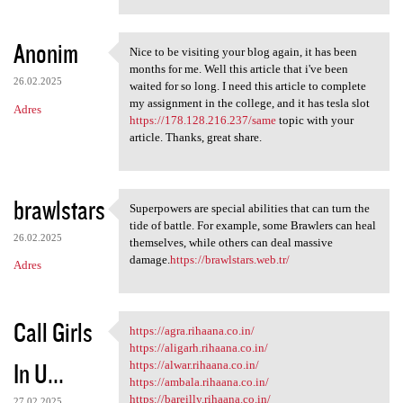
Anonim
Nice to be visiting your blog again, it has been
Nice to be visiting your blog
months for me. Well this article that i've been
26.02.2025
waited for so long. I need this article to complete
my assignment in the college, and it has tesla slot
Adres
https://178.128.216.237/same
topic with your
article. Thanks, great share.
brawlstars
Superpowers are special abilities that can turn the
Superpowers are special
tide of battle. For example, some Brawlers can heal
26.02.2025
themselves, while others can deal massive
damage.
https://brawlstars.web.tr/
Adres
Call Girls
https://agra.rihaana.co.in/
https://agra.rihaana.co.in/
https://aligarh.rihaana.co.in/
In U...
https://alwar.rihaana.co.in/
https://ambala.rihaana.co.in/
https://bareilly.rihaana.co.in/
27.02.2025