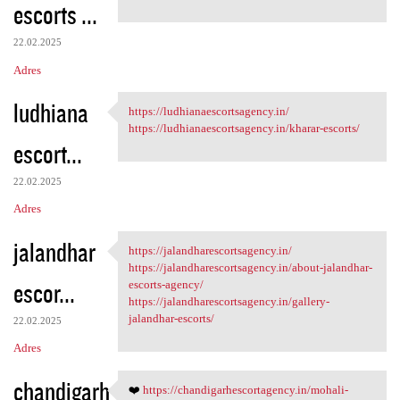
escorts ...
22.02.2025
Adres
ludhiana
https://ludhianaescortsagency.in/
https://ludhianaescortsagency
https://ludhianaescortsagency.in/kharar-escorts/
escort...
22.02.2025
Adres
jalandhar
https://jalandharescortsagency.in/
https:/
https://jalandharescortsagency.in/about-jalandhar-
escor...
escorts-agency/
https://jalandharescortsagency.in/gallery-
jalandhar-escorts/
22.02.2025
Adres
chandigarh
❤️
https://chandigarhescortagency.in/mohali-