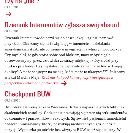
czy na „nie”?
03.10.2015
Dziennik Internautów zgłasza swój absurd
08.09.2015
Dziennik Internautów dołączył się do naszej akcji i zgłosił nam swój
przykład: „Oburzamy się na inwigilację w internecie, na działania
amerykańskich służb, ale co wiemy o inwigilacji na własnym podwórku?
Czy myślałeś, że gdy stoisz sobie pod blokiem, możesz być ciągle
obserwowany np. przez człowieka ze straży miejskiej, który siedzi przy
biurku i pije kawę? Czy myślałeś, ile naprawdę kamer może być w Twojej
okolicy? A może spojrzysz na mapkę, która może to ukazywać?”. Polecamy
artykuł Marcina Maja:
Ktoś nasikał pod kamerą, czyli inwigilacja z
perspektywy własnego podwórka
.
Checkpoint BUW
08.09.2015
Biblioteka Uniwersytecka w Warszawie. Jedna z najważniejszych bibliotek
akademickich w stolicy. Codziennie przewijają się przez nią setki studentów,
doktorantów i pracowników naukowych. Są również pasjonaci, samodzielni
badacze i warszawiacy, którzy poszukują niedostępnych gdzie indziej
pozycji. Wycieczka po mieście bez wizyty w BUW-ie też się nie liczy. W