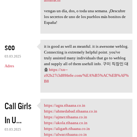
albarracin
vengas un día, dos, o toda una semana. ¡Descubre
los secretos de uno de los pueblos más bonitos de
España!
seo
it is good as well as meanful. it is awesome weblog.
it is good as well as meanful
Connecting is extremely helpful point. you've
03.03.2025
truly assisted many individuals that go to weblog
and supply all of them usefull info. 구미 직장인 대
Adres
출
https://xn--
z92b27t3d89fn6e.com/%EA%B5%AC%EB%AF%
B8
Call Girls
https://agra.rihaana.co.in
https://agra.rihaana.co.in
https://ahmedabad.rihaana.co.in
In U...
https://ajmer.rihaana.co.in
https://akola.rihaana.co.in
https://aligarh.rihaana.co.in
03.03.2025
https://alwar.rihaana.co.in