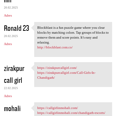
20.02.2025
Adres
Ronald 23
Blockblast is a fun puzzle game where you clear
Blockblast is a fun puzzle
blocks by matching colors. Tap groups of blocks to
20.02.2025
remove them and score points. It’s easy and
relaxing.
Adres
http://blockblast.com.co/
zirakpur
https://zirakpurcallgirl.com/
https://zirakpurcallgirl.com/
https://zirakpurcallgirl.com/Call-Girls-In-
call girl
Chandigarh/
22.02.2025
Adres
mohali
https://callgirlinmohali.com/
https://callgirlinmohali.com/
https://callgirlinmohali.com/chandigarh-escorts/