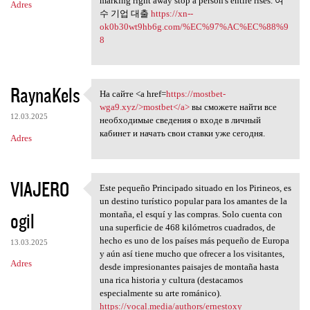
marking right away stop a person's entire rises. 여
Adres
수 기업 대출
https://xn--
ok0b30wt9hb6g.com/%EC%97%AC%EC%88%9
8
RaynaKels
На сайте <a href=
https://mostbet-
На сайте <a href=https:/
wga9.xyz/>mostbet</a>
вы сможете найти все
12.03.2025
необходимые сведения о входе в личный
кабинет и начать свои ставки уже сегодня.
Adres
VIAJERO
Este pequeño Principado situado en los Pirineos, es
Este pequeño Principado
un destino turístico popular para los amantes de la
ogil
montaña, el esquí y las compras. Solo cuenta con
una superficie de 468 kilómetros cuadrados, de
hecho es uno de los países más pequeño de Europa
13.03.2025
y aún así tiene mucho que ofrecer a los visitantes,
Adres
desde impresionantes paisajes de montaña hasta
una rica historia y cultura (destacamos
especialmente su arte románico).
https://vocal.media/authors/ernestoxy