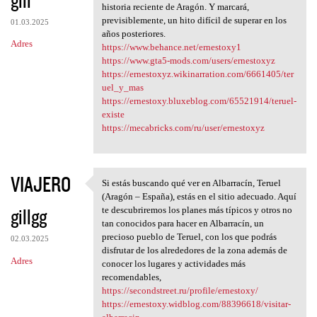
historia reciente de Aragón. Y marcará,
previsiblemente, un hito difícil de superar en los
01.03.2025
años posteriores.
Adres
https://www.behance.net/ernestoxy1
https://www.gta5-mods.com/users/ernestoxyz
https://ernestoxyz.wikinarration.com/6661405/ter
uel_y_mas
https://ernestoxy.bluxeblog.com/65521914/teruel-
existe
https://mecabricks.com/ru/user/ernestoxyz
VIAJERO
Si estás buscando qué ver en Albarracín, Teruel
Si estás buscando qué ver en
(Aragón – España), estás en el sitio adecuado. Aquí
gillgg
te descubriremos los planes más típicos y otros no
tan conocidos para hacer en Albarracín, un
precioso pueblo de Teruel, con los que podrás
02.03.2025
disfrutar de los alrededores de la zona además de
Adres
conocer los lugares y actividades más
recomendables,
https://secondstreet.ru/profile/ernestoxy/
https://ernestoxy.widblog.com/88396618/visitar-