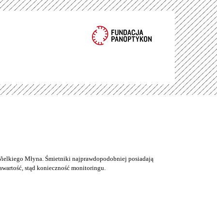
ielkiego Młyna. Śmietniki najprawdopodobniej posiadają
wartość, stąd konieczność monitoringu.