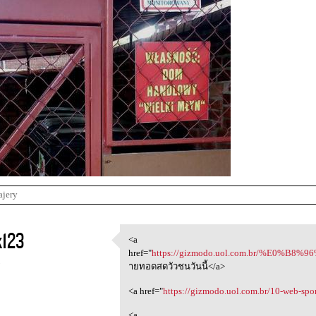
ajery
k123
<a
<a href="https://gizmodo.uol
href="
https://gizmodo.uol.com.br/%E0%
5
ายทอดสดวัวชนวันนี้</a>
<a href="
https://gizmodo.uol.com.br/10-web-spo
<a