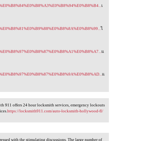
B9%80%E0%B8%84%E0%B8%A3%E0%B8%94%E0%B8%B4...
เ
B9%84%E0%B8%81%E0%B9%88%E0%B8%8A%E0%B8%99...
ไ
B9%81%E0%B8%97%E0%B8%87%E0%B8%A1%E0%B8%A7...
แ
B9%81%E0%B8%97%E0%B8%87%E0%B8%9A%E0%B8%AD...
แ
th 911 offers 24 hour locksmith services, emergency lockouts
ices.
https://locksmith911.com/auto-locksmith-hollywood-fl/
essed with the stimulating discussions. The large number of