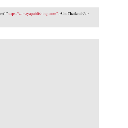
ref="
https://zumayapublishing.com/"
>Slot Thailand</a>