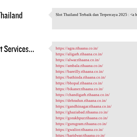
Thailand
Slot Thailand Terbaik dan Terpercaya 2025 : <a h
Slot Thailand Terbaik dan
5
t Services...
https://agra.rihaana.co.in/
https://agra.rihaana.co.in/
https://aligarh.rihaana.co.in/
5
https://alwar.rihaana.co.in/
https://ambala.rihaana.co.in/
https://bareilly.rihaana.co.in/
https://bathinda.rihaana.co.in/
https://bhopal.rihaana.co.in/
https://bikaner.rihaana.co.in/
https://chandigarh.rihaana.co.in/
https://dehradun.rihaana.co.in/
https://gandhinagar.rihaana.co.in/
https://ghaziabad.rihaana.co.in/
https://gorakhpur.rihaana.co.in/
https://gurugram.rihaana.co.in/
https://gwalior.rihaana.co.in/
https://haridwar.rihaana.co.in/