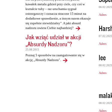
kawałek metalu gdzieś przy ciele, czy coś w
06.02.202
kształcie tuby – raz uruchamia sygnał
ostrzegawczy i oznacza stracone 15 minut na
Adres
dodatkowe sprawdzenie, a innym razem okazuje
się zupełnie niewidzialny”. A jaki absurd
Hars
nadzoru uwiera Ciebie najbardziej?
Jak wziąć udział w akcji
07.02.202
„Absurdy Nadzoru"?
Adres
25.08.2015
lee
Poznaj 5 sposobów na zaangażowanie się w
akcję „Absurdy Nadzoru".
08.02.202
Adres
mala
08.02.202
Adres