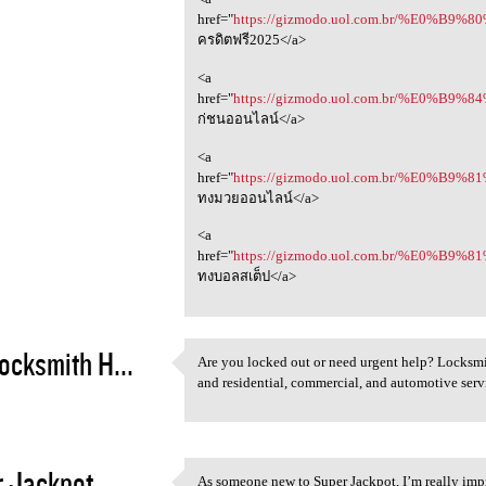
href="
https://gizmodo.uol.com.br/%E0%
ครดิตฟรี2025</a>
<a
href="
https://gizmodo.uol.com.br/%E0%
ก่ชนออนไลน์</a>
<a
href="
https://gizmodo.uol.com.br/%E0%
ทงมวยออนไลน์</a>
<a
href="
https://gizmodo.uol.com.br/%E0%
ทงบอลสเต็ป</a>
ocksmith H...
Are you locked out or need urgent help? Locksmi
Are you locked out or need
and residential, commercial, and automotive serv
5
 Jackpot
As someone new to Super Jackpot, I’m really impr