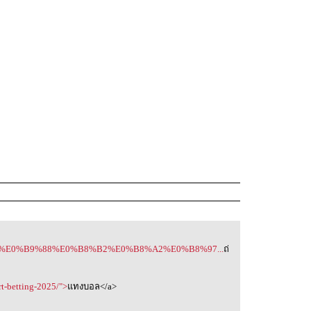
B8%96%E0%B9%88%E0%B8%B2%E0%B8%A2%E0%B8%97...
ถ่
rt-betting-2025/">
แทงบอล</a>