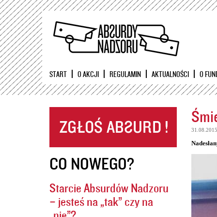
START
O AKCJI
REGULAMIN
AKTUALNOŚCI
O FUN
Śmie
31.08.201
Nadesłan
CO NOWEGO?
Starcie Absurdów Nadzoru
– jesteś na „tak” czy na
„nie”?