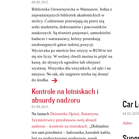
08.09.2015
t
Biblioteka Uniwersytecka w Warszawie. Jedna z
a
najważniejszych bibliotek akademickich w
stolicy. Codziennie przewijają się przez nią
r
setki studentów, doktorantów i pracowników
z
naukowych. Są również pasjonaci, samodzielni
badacze i warszawiacy, którzy poszukują
e
niedostępnych gdzie indziej pozycji.
Wycieczka po mieście bez wizyty w BUW-ie też
się nie liczy. W wolnej chwili można tu pójść na
kawę, do słynnych ogrodów lub obejrzeć
wystawę. Wszystko dla wszystkich, od ręki i na
miejscu. No tak, ale najpierw trzeba się dostać
do środka.
Kontrole na lotniskach i
absurdy nadzoru
Car L
01.09.2015
Na łamach
Dziennika Opinii, Katarzyna
04.02.202
Szymielewicz przedstawia swój absurd
Adres
nadzoru – kontrole na lotniskach
: „Dokładnie
ten sam przedmiot – ładowarka, kawałek kabla,
Super
but na podwyższonej podeszwie, pasek,