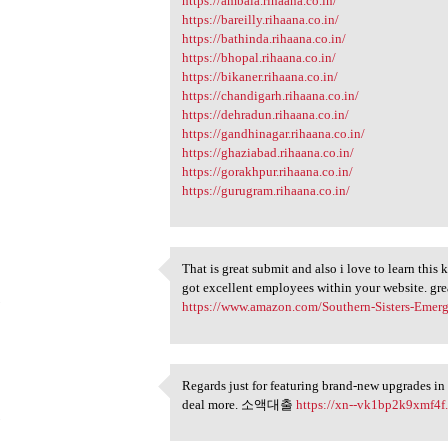
https://ambala.rihaana.co.in/
https://bareilly.rihaana.co.in/
https://bathinda.rihaana.co.in/
https://bhopal.rihaana.co.in/
https://bikaner.rihaana.co.in/
https://chandigarh.rihaana.co.in/
https://dehradun.rihaana.co.in/
https://gandhinagar.rihaana.co.in/
https://ghaziabad.rihaana.co.in/
https://gorakhpur.rihaana.co.in/
https://gurugram.rihaana.co.in/
That is great submit and also i love to learn this
That is great submit and also
got excellent employees within your website. gre
5
https://www.amazon.com/Southern-Sisters-Eme
Regards just for featuring brand-new upgrades in 
Regards just for featuring
deal more. 소액대출
https://xn--vk1bp2k9xmf4f
5