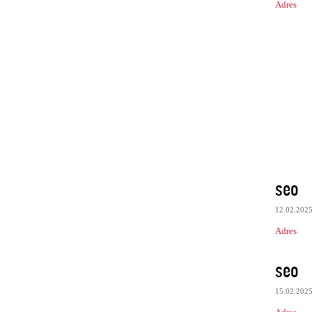
Adres
seo
12.02.202
Adres
seo
15.02.202