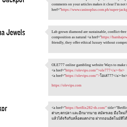
As someone new to Super
comments on your articles makes it clear I’m not
5
href="
https://www.casinoplus.com.ph/super-jack
ha Jewels
Lab grown diamond are sustainable, conflict-free 
Lab grown diamond are
composition as natural <a href="
https://harshaj
5
friendly, they offer ethical luxury without compr
OLE777 online gambling website Ways to make m
OLE777 online gambling
<a href="
https://olevips.com/">ole777</a><br>
5
<a href="
https://olevips.com/">
โอเล่777</a><br
https://olevips.com
kor
<a href="
https://betflix282-th.com/"
title="Betfl
<a href="https://betflix282
ต่างๆ ตกปลา และอีกมากมาย สมัครเลย มือใหม่ก
5
แล้วได้จริงกับสล็อตแตกง่าย ฝากถอนอัตโนมัติได้