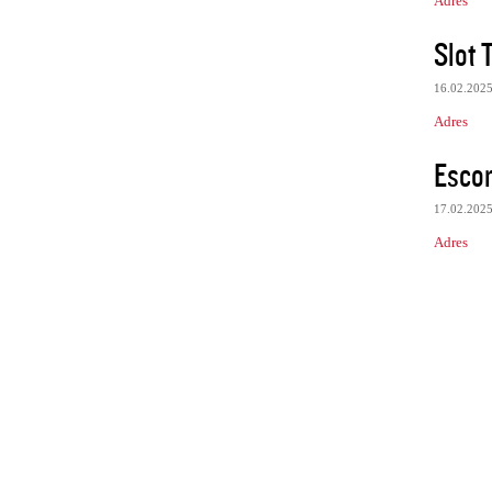
Adres
Slot 
16.02.202
Adres
Escor
17.02.202
Adres