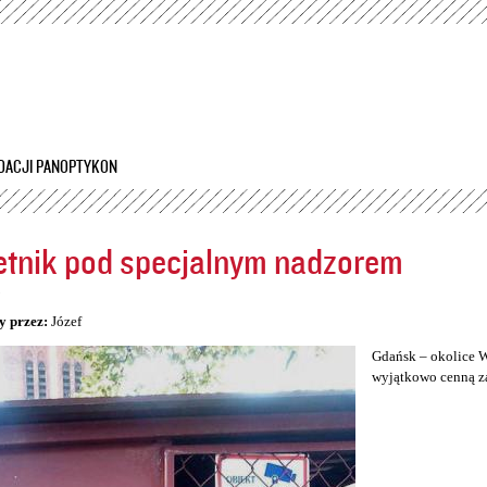
Przejdź
do
treści
DACJI PANOPTYKON
tnik pod specjalnym nadzorem
5
y przez:
Józef
Gdańsk – okolice W
wyjątkowo cenną za