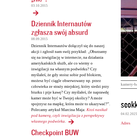
03.10.2015
Dziennik Internautów
zgłasza swój absurd
08.09.2015
Dziennik Internautów dołączył się do naszej
akcji i zgłosił nam swój przykład: „Oburzamy
się na inwigilację w internecie, na działania
amerykańskich służb, ale co wiemy o
inwigilacji na własnym podwórku? Czy
myślałeś, że gdy stoisz sobie pod blokiem,
możesz być ciągle obserwowany np. przez
kamery-b
człowieka ze straży miejskiej, który siedzi przy
biurku i pije kawę? Czy myślałeś, ile naprawdę
kamer może być w Twojej okolicy? A może
K
seok
spojrzysz na mapkę, która może to ukazywać?”.
o
Polecamy artykuł Marcina Maja:
Ktoś nasikał
04.02.202
m
pod kamerą, czyli inwigilacja z perspektywy
własnego podwórka
.
Adres
e
Checkpoint BUW
n