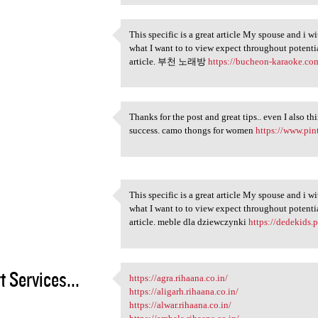
This specific is a great article My spouse and i wi
This specific is a great
what I want to to view expect throughout potenti
5
article. 부천 노래방
https://bucheon-karaoke.co
Thanks for the post and great tips.. even I also t
Thanks for the post and great
success. camo thongs for women
https://www.pint
5
This specific is a great article My spouse and i wi
This specific is a great
what I want to to view expect throughout potenti
5
article. meble dla dziewczynki
https://dedekids.
t Services...
https://agra.rihaana.co.in/
https://agra.rihaana.co.in/
https://aligarh.rihaana.co.in/
5
https://alwar.rihaana.co.in/