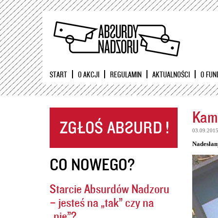
START
O AKCJI
REGULAMIN
AKTUALNOŚCI
O FUN
Kame
03.09.201
Nadesłan
CO NOWEGO?
Starcie Absurdów Nadzoru
– jesteś na „tak” czy na
„nie”?