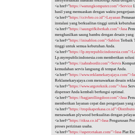
menyelesaikan masalah teknologi Anda dengan c
<a href="
https://warungkomputer.com">Service
L
hasil yang memuaskan dengan waktu pengerjaan 
<a href="
https://cctvbro.co.id">Layanan
Pemasan
instalasi yang berkualitas tinggi untuk kebutu
<a href="
https://saungrifkiberkah.com">Jasa
Pemb
menghasilkan saung bambu dengan desain yang
<a href="
https://inisablon.com">Sablon
Terbaik 
tinggi untuk semua kebutuhan Anda.
<a href="
https://lp.myrepublicindonesia.com">
Lp.myrepublicindonesia.com memberikan solusi i
<a href="
https://zahrabordir.com">Servis
Kompute
kemudahan servis langsung di tempat Anda.
<a href="
https://www.reklamekaryajaya.com/">Ja
Reklamekaryajaya.com menawarkan desain rekla
<a href="
https://www.argoteknik.com/">Jasa
Serv
dispenser Anda kembali berfungsi optimal.
<a href="
https://bagjarollingdoor.com">Jasa
Pema
memberikan layanan cepat dan pengerjaan yang r
<a href="
https://tropikaperkasa.co.id">Distributo
menawarkan plywood berkualitas dengan pelayan
<a href="
https://riksa.co.id">Jasa
Pengurusan Per
proses perizinan usaha.
<a href="
https://sspercetakan.com/">Jasa
Plat Et