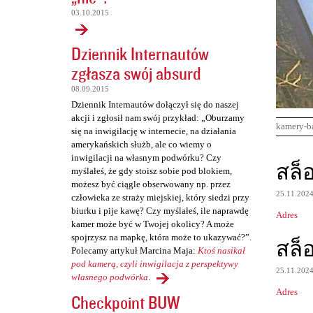
03.10.2015
Dziennik Internautów
zgłasza swój absurd
08.09.2015
Dziennik Internautów dołączył się do naszej
akcji i zgłosił nam swój przykład: „Oburzamy
kamery-b
się na inwigilację w internecie, na działania
amerykańskich służb, ale co wiemy o
inwigilacji na własnym podwórku? Czy
K
สล็
myślałeś, że gdy stoisz sobie pod blokiem,
o
możesz być ciągle obserwowany np. przez
25.11.202
m
człowieka ze straży miejskiej, który siedzi przy
biurku i pije kawę? Czy myślałeś, ile naprawdę
Adres
e
kamer może być w Twojej okolicy? A może
n
spojrzysz na mapkę, która może to ukazywać?”.
สล็
Polecamy artykuł Marcina Maja:
Ktoś nasikał
t
pod kamerą, czyli inwigilacja z perspektywy
25.11.202
a
własnego podwórka
.
Adres
r
Checkpoint BUW