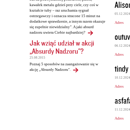
Aliso
kawałek metalu gdzieś przy ciele, czy coś w
kształcie tuby – raz uruchamia sygnał
05.12.202
ostrzegawczy i oznacza stracone 15 minut na
dodatkowe sprawdzenie, a innym razem okazuje
Adres
się zupełnie niewidzialny”. A jaki absurd
nadzoru uwiera Ciebie najbardziej?
outuv
Jak wziąć udział w akcji
06.12.202
„Absurdy Nadzoru"?
Adres
25.08.2015
Poznaj 5 sposobów na zaangażowanie się w
tindy
akcję „Absurdy Nadzoru".
10.12.202
Adres
asfaf
11.12.202
Adres