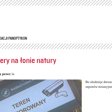
Przejdź
do
treści
DACJI PANOPTYKON
ry na łonie natury
5
y przez:
la
Bo złodzieje drewn
szponów inwazyjnej