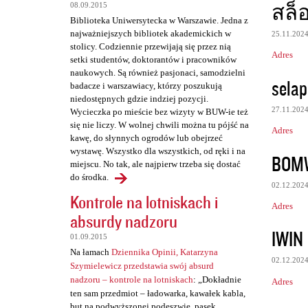
z
สล็
08.09.2015
Biblioteka Uniwersytecka w Warszawie. Jedna z
e
najważniejszych bibliotek akademickich w
25.11.202
stolicy. Codziennie przewijają się przez nią
Adres
setki studentów, doktorantów i pracowników
naukowych. Są również pasjonaci, samodzielni
selap
badacze i warszawiacy, którzy poszukują
niedostępnych gdzie indziej pozycji.
27.11.202
Wycieczka po mieście bez wizyty w BUW-ie też
się nie liczy. W wolnej chwili można tu pójść na
Adres
kawę, do słynnych ogrodów lub obejrzeć
wystawę. Wszystko dla wszystkich, od ręki i na
BOM
miejscu. No tak, ale najpierw trzeba się dostać
do środka.
02.12.202
Kontrole na lotniskach i
Adres
absurdy nadzoru
IWIN
01.09.2015
Na łamach
Dziennika Opinii, Katarzyna
02.12.202
Szymielewicz przedstawia swój absurd
nadzoru – kontrole na lotniskach
: „Dokładnie
Adres
ten sam przedmiot – ładowarka, kawałek kabla,
but na podwyższonej podeszwie, pasek,