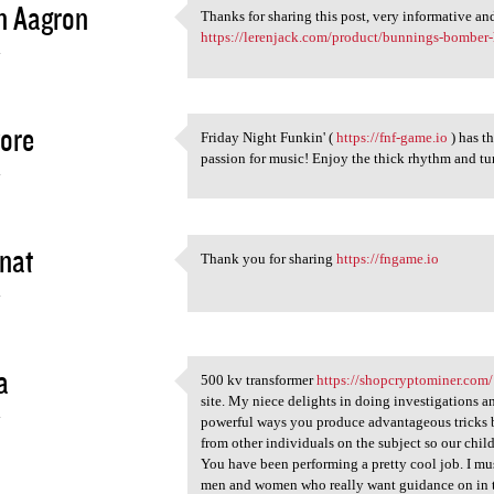
n Aagron
Thanks for sharing this post, very informative an
Thanks for sharing this post,
https://lerenjack.com/product/bunnings-bomber
4
ore
Friday Night Funkin' (
https://fnf-game.io
) has t
Friday Night Funkin' ( https:
passion for music! Enjoy the thick rhythm and turn
4
 nat
Thank you for sharing
https://fngame.io
Thank you for sharing https:/
4
a
500 kv transformer
https://shopcryptominer.com/
500 kv transformer
site. My niece delights in doing investigations an
4
powerful ways you produce advantageous tricks b
from other individuals on the subject so our child
You have been performing a pretty cool job. I mu
men and women who really want guidance on in th