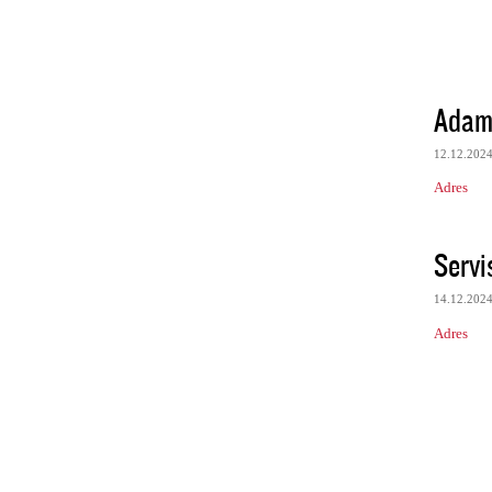
Adam
12.12.202
Adres
Servi
14.12.202
Adres