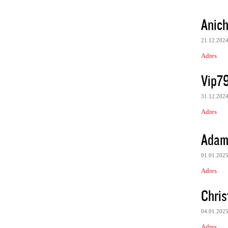
Anich
21.12.202
Adres
Vip7
31.12.202
Adres
Adam
01.01.202
Adres
Chris
04.01.202
Adres