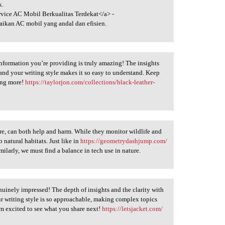
k.
vice AC Mobil Berkualitas Terdekat</a> -
ikan AC mobil yang andal dan efisien.
information you’re providing is truly amazing! The insights
 and your writing style makes it so easy to understand. Keep
ing more!
https://taylorjon.com/collections/black-leather-
ture, can both help and harm. While they monitor wildlife and
 natural habitats. Just like in
https://geometrydashjump.com/
milarly, we must find a balance in tech use in nature.
nuinely impressed! The depth of insights and the clarity with
r writing style is so approachable, making complex topics
’m excited to see what you share next!
https://letsjacket.com/