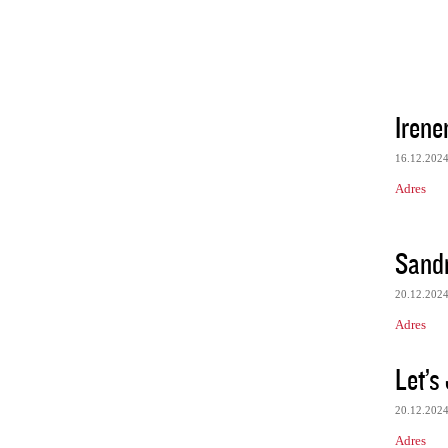
Iren
16.12.202
Adres
Sand
20.12.202
Adres
Let’s
20.12.202
Adres