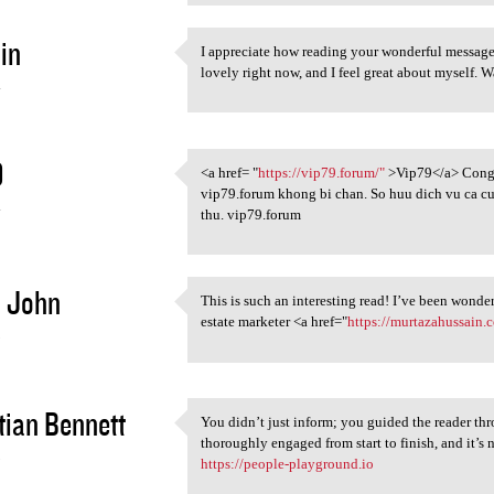
in
I appreciate how reading your wonderful message
I appreciate how reading your
lovely right now, and I feel great about myself. W
4
9
<a href= "
https://vip79.forum/"
>Vip79</a> Cong 
<a href= "https://vip79.forum
vip79.forum khong bi chan. So huu dich vu ca cu
4
thu. vip79.forum
 John
This is such an interesting read! I’ve been wonder
This is such an interesting
estate marketer <a href="
https://murtazahussain
5
tian Bennett
You didn’t just inform; you guided the reader th
You didn’t just inform; you
thoroughly engaged from start to finish, and it’s 
5
https://people-playground.io