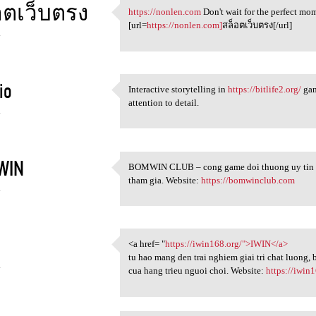
อตเว็บตรง
https://nonlen.com
Don't wait for the perfect mo
https://nonlen.com Don't wait
[url=
https://nonlen.com]
สล็อตเว็บตรง[/url]
4
io
Interactive storytelling in
https://bitlife2.org/
gam
Interactive storytelling in
attention to detail.
4
WIN
BOMWIN CLUB – cong game doi thuong uy tin ha
BOMWIN CLUB – cong game doi
tham gia. Website:
https://bomwinclub.com
4
<a href= "
https://iwin168.org/">IWIN</a>
<a href= "https://iwin168.org
tu hao mang den trai nghiem giai tri chat luong,
4
cua hang trieu nguoi choi. Website:
https://iwin