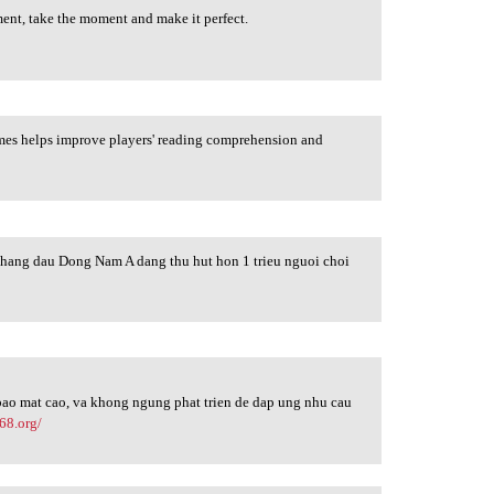
ment, take the moment and make it perfect.
es helps improve players' reading comprehension and
ng dau Dong Nam A dang thu hut hon 1 trieu nguoi choi
 bao mat cao, va khong ngung phat trien de dap ung nhu cau
168.org/