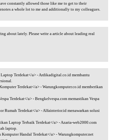
ave constantly allowed those like me to get to their
denotes a whole lot to me and additionally to my colleagues.
ing about lately. Please write a article about leading real
 Laptop Terdekat</a> - Ardikadigital.co.id membantu
sional.
Komputer Terdekat</a> - Warungkomputer.co.id memberikan
Vespa Terdekat</a> - Bengkelvespa.com memastikan Vespa
ior Rumah Terdekat</a> - Alfainterior.id menawarkan solusi
ikan Laptop Terbaik Terdekat</a> - Azaria-web2000.com
ah laptop.
s Komputer Handal Terdekat</a> - Warungkomputer.net