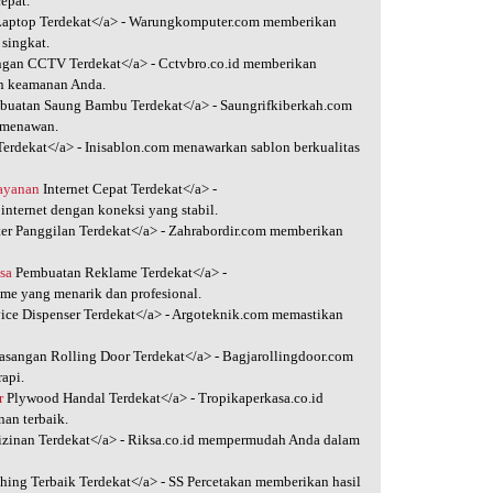
epat.
aptop Terdekat</a> - Warungkomputer.com memberikan
singkat.
gan CCTV Terdekat</a> - Cctvbro.co.id memberikan
han keamanan Anda.
uatan Saung Bambu Terdekat</a> - Saungrifkiberkah.com
 menawan.
Terdekat</a> - Inisablon.com menawarkan sablon berkualitas
Layanan
Internet Cepat Terdekat</a> -
nternet dengan koneksi yang stabil.
r Panggilan Terdekat</a> - Zahrabordir.com memberikan
sa
Pembuatan Reklame Terdekat</a> -
me yang menarik dan profesional.
ice Dispenser Terdekat</a> - Argoteknik.com memastikan
sangan Rolling Door Terdekat</a> - Bagjarollingdoor.com
api.
r
Plywood Handal Terdekat</a> - Tropikaperkasa.co.id
an terbaik.
izinan Terdekat</a> - Riksa.co.id mempermudah Anda dalam
ching Terbaik Terdekat</a> - SS Percetakan memberikan hasil