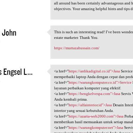
all around has been certainly advantageous and h
objectives. Your amazing helpful hints and tips 
 John
This is such an interesting read! I’ve been wonder
This is such an interesting
estate marketer. Thank You.
4
https://murtazahussain.com/
s Engsel L...
<a href="
https://ardikadigital.co.id">Jasa
Service
<a href="https:/
memperbaiki laptop Anda dengan cepat dan profe
4
<a href="
https://warungkomputer.co.id">Service
layanan perbaikan komputer yang efektif.
<a href="
https://bengkelvespa.com">Jasa
Servis 
Anda kembali prima.
<a href="
https://alfainterior.id">Jasa
Desain Inter
interior yang sesuai kebutuhan Anda.
<a href="
https://azaria-web2000.com">Jasa
Perba
memberikan hasil memuaskan untuk setiap masal
<a href="
https://warungkomputer.net">Jasa
Servi