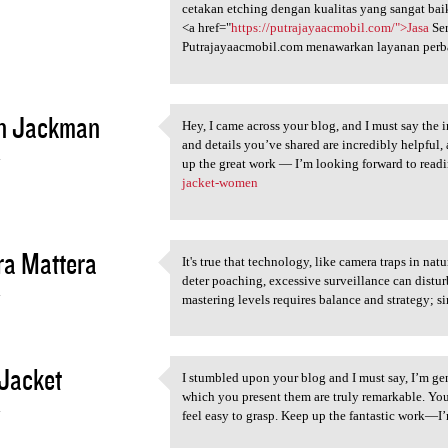
cetakan etching dengan kualitas yang sangat bai
<a href="
https://putrajayaacmobil.com/">Jasa
Ser
Putrajayaacmobil.com menawarkan layanan perba
en Jackman
Hey, I came across your blog, and I must say the 
Hey, I came across your blog,
and details you’ve shared are incredibly helpful,
4
up the great work — I’m looking forward to read
jacket-women
ra Mattera
It's true that technology, like camera traps in na
It's true that technology,
deter poaching, excessive surveillance can disturb
4
mastering levels requires balance and strategy; si
 Jacket
I stumbled upon your blog and I must say, I’m ge
I stumbled upon your blog and
which you present them are truly remarkable. You
4
feel easy to grasp. Keep up the fantastic work—I