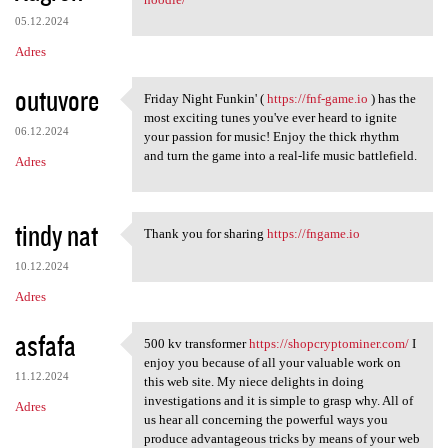
05.12.2024
Adres
outuvore
Friday Night Funkin' (
https://fnf-game.io
) has the
Friday Night Funkin' ( https:
most exciting tunes you've ever heard to ignite
06.12.2024
your passion for music! Enjoy the thick rhythm
and turn the game into a real-life music battlefield.
Adres
tindy nat
Thank you for sharing
https://fngame.io
Thank you for sharing https:/
10.12.2024
Adres
asfafa
500 kv transformer
https://shopcryptominer.com/
I
500 kv transformer
enjoy you because of all your valuable work on
11.12.2024
this web site. My niece delights in doing
investigations and it is simple to grasp why. All of
Adres
us hear all concerning the powerful ways you
produce advantageous tricks by means of your web