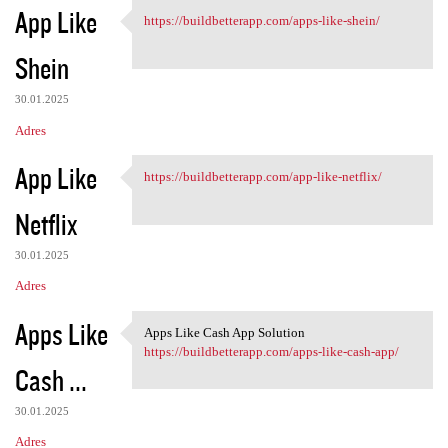
App Like
https://buildbetterapp.com/apps-like-shein/
https://buildbetterapp.com
Shein
30.01.2025
Adres
App Like
https://buildbetterapp.com/app-like-netflix/
https://buildbetterapp.com
Netflix
30.01.2025
Adres
Apps Like
Apps Like Cash App Solution
Apps Like Cash App Solution
https://buildbetterapp.com/apps-like-cash-app/
Cash ...
30.01.2025
Adres