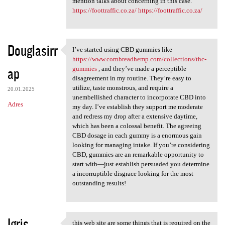
mention talks about concerning in this case.
https://foottraffic.co.za/
https://foottraffic.co.za/
Douglasirr
I’ve started using CBD gummies like
I’ve started using CBD
https://www.cornbreadhemp.com/collections/thc-
ap
gummies
, and they’ve made a perceptible
disagreement in my routine. They’re easy to
utilize, taste monstrous, and require a
20.01.2025
unembellished character to incorporate CBD into
Adres
my day. I’ve establish they support me moderate
and redress my drop after a extensive daytime,
which has been a colossal benefit. The agreeing
CBD dosage in each gummy is a enormous gain
looking for managing intake. If you’re considering
CBD, gummies are an remarkable opportunity to
start with—just establish persuaded you determine
a incorruptible disgrace looking for the most
outstanding results!
Igris
this web site are some things that is required on the