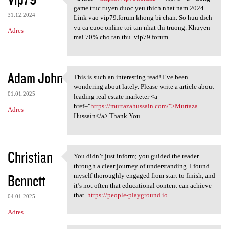
<a href= "https://vip79.forum
game truc tuyen duoc yeu thich nhat nam 2024.
31.12.2024
Link vao vip79.forum khong bi chan. So huu dich
vu ca cuoc online toi tan nhat thi truong. Khuyen
Adres
mai 70% cho tan thu. vip79.forum
Adam John
This is such an interesting read! I’ve been
This is such an interesting
wondering about lately. Please write a article about
01.01.2025
leading real estate marketer <a
href="
https://murtazahussain.com/">Murtaza
Adres
Hussain</a> Thank You.
Christian
You didn’t just inform; you guided the reader
You didn’t just inform; you
through a clear journey of understanding. I found
Bennett
myself thoroughly engaged from start to finish, and
it’s not often that educational content can achieve
that.
https://people-playground.io
04.01.2025
Adres