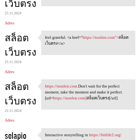
เว็บตรง
m
e
25.11.2024
n
Adres
t
สล็อต
a
feel grateful. <a href="
https://nonlen.com">
สล็อต
feel grateful. <a href=
เว็บตรง</a>
r
เว็บตรง
z
e
25.11.2024
Adres
สล็อต
https://nonlen.com
Don't wait for the perfect
https://nonlen.com Don't wait
moment, take the moment and make it perfect.
เว็บตรง
[url=
https://nonlen.com]
สล็อตเว็บตรง[/url]
25.11.2024
Adres
selapio
Interactive storytelling in
https://bitlife2.org/
Interactive storytelling in