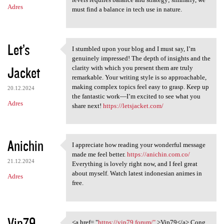
Adres
must find a balance in tech use in nature.
Let’s
I stumbled upon your blog and I must say, I’m
I stumbled upon your blog and
genuinely impressed! The depth of insights and the
Jacket
clarity with which you present them are truly
remarkable. Your writing style is so approachable,
making complex topics feel easy to grasp. Keep up
20.12.2024
the fantastic work—I’m excited to see what you
Adres
share next!
https://letsjacket.com/
Anichin
I appreciate how reading your wonderful message
I appreciate how reading your
made me feel better.
https://anichin.com.co/
21.12.2024
Everything is lovely right now, and I feel great
about myself. Watch latest indonesian animes in
Adres
free.
Vip79
<a href= "
https://vip79.forum/"
>Vip79</a> Cong