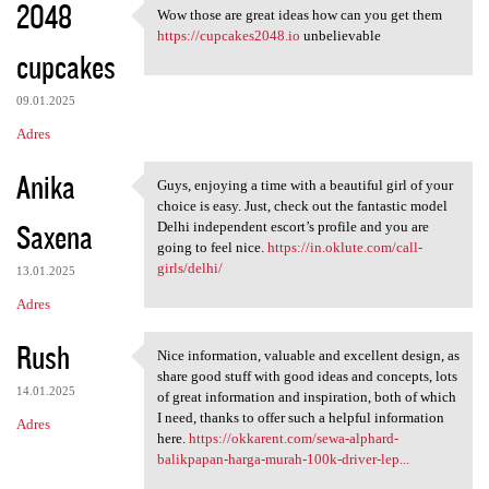
2048
Wow those are great ideas how can you get them
Wow those are great ideas how
https://cupcakes2048.io
unbelievable
cupcakes
09.01.2025
Adres
Anika
Guys, enjoying a time with a beautiful girl of your
Guys, enjoying a time with a
choice is easy. Just, check out the fantastic model
Saxena
Delhi independent escort’s profile and you are
going to feel nice.
https://in.oklute.com/call-
girls/delhi/
13.01.2025
Adres
Rush
Nice information, valuable and excellent design, as
Nice information, valuable
share good stuff with good ideas and concepts, lots
14.01.2025
of great information and inspiration, both of which
I need, thanks to offer such a helpful information
Adres
here.
https://okkarent.com/sewa-alphard-
balikpapan-harga-murah-100k-driver-lep...