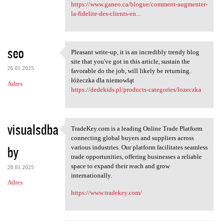
https://www.ganeo.ca/blogue/comment-augmenter-
la-fidelite-des-clients-en...
seo
Pleasant write-up, it is an incredibly trendy blog
Pleasant write-up, it is an
site that you've got in this article, sustain the
26.01.2025
favorable do the job, will likely be returning.
łóżeczka dla niemowląt
Adres
https://dedekids.pl/products-categories/lozeczka
visualsdba
TradeKey.com is a leading Online Trade Platform
TradeKey.com is a leading
connecting global buyers and suppliers across
by
various industries. Our platform facilitates seamless
trade opportunities, offering businesses a reliable
space to expand their reach and grow
28.01.2025
internationally.
Adres
https://www.tradekey.com/