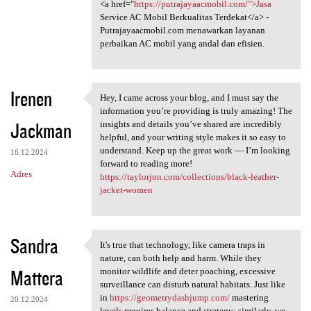
<a href="
https://putrajayaacmobil.com/">Jasa
Service AC Mobil Berkualitas Terdekat</a> -
Putrajayaacmobil.com menawarkan layanan
perbaikan AC mobil yang andal dan efisien.
Irenen
Hey, I came across your blog, and I must say the
Hey, I came across your blog,
information you’re providing is truly amazing! The
Jackman
insights and details you’ve shared are incredibly
helpful, and your writing style makes it so easy to
understand. Keep up the great work — I’m looking
16.12.2024
forward to reading more!
Adres
https://taylorjon.com/collections/black-leather-
jacket-women
Sandra
It's true that technology, like camera traps in
It's true that technology,
nature, can both help and harm. While they
Mattera
monitor wildlife and deter poaching, excessive
surveillance can disturb natural habitats. Just like
in
https://geometrydashjump.com/
mastering
20.12.2024
levels requires balance and strategy; similarly, we