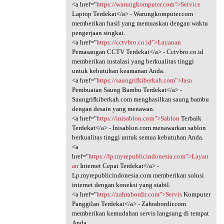
<a href="
https://warungkomputer.com">Service
Laptop Terdekat</a> - Warungkomputer.com
memberikan hasil yang memuaskan dengan waktu
pengerjaan singkat.
<a href="
https://cctvbro.co.id">Layanan
Pemasangan CCTV Terdekat</a> - Cctvbro.co.id
memberikan instalasi yang berkualitas tinggi
untuk kebutuhan keamanan Anda.
<a href="
https://saungrifkiberkah.com">Jasa
Pembuatan Saung Bambu Terdekat</a> -
Saungrifkiberkah.com menghasilkan saung bambu
dengan desain yang menawan.
<a href="
https://inisablon.com">Sablon
Terbaik
Terdekat</a> - Inisablon.com menawarkan sablon
berkualitas tinggi untuk semua kebutuhan Anda.
<a
href="
https://lp.myrepublicindonesia.com">Layan
an
Internet Cepat Terdekat</a> -
Lp.myrepublicindonesia.com memberikan solusi
internet dengan koneksi yang stabil.
<a href="
https://zahrabordir.com">Servis
Komputer
Panggilan Terdekat</a> - Zahrabordir.com
memberikan kemudahan servis langsung di tempat
Anda.