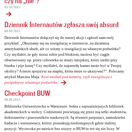
czy na „nie”?
03.10.2015
Dziennik Internautów zgłasza swój absurd
08.09.2015
Dziennik Internautów dołączył się do naszej akcji i zgłosił nam swój
przykład: „Oburzamy się na inwigilację w internecie, na działania
amerykańskich służb, ale co wiemy o inwigilacji na własnym podwórku?
Czy myślałeś, że gdy stoisz sobie pod blokiem, możesz być ciągle
obserwowany np. przez człowieka ze straży miejskiej, który siedzi przy
biurku i pije kawę? Czy myślałeś, ile naprawdę kamer może być w Twojej
okolicy? A może spojrzysz na mapkę, która może to ukazywać?”. Polecamy
artykuł Marcina Maja:
Ktoś nasikał pod kamerą, czyli inwigilacja z
perspektywy własnego podwórka
.
Checkpoint BUW
08.09.2015
Biblioteka Uniwersytecka w Warszawie. Jedna z najważniejszych bibliotek
akademickich w stolicy. Codziennie przewijają się przez nią setki studentów,
doktorantów i pracowników naukowych. Są również pasjonaci, samodzielni
badacze i warszawiacy, którzy poszukują niedostępnych gdzie indziej
pozycji. Wycieczka po mieście bez wizyty w BUW-ie też się nie liczy. W