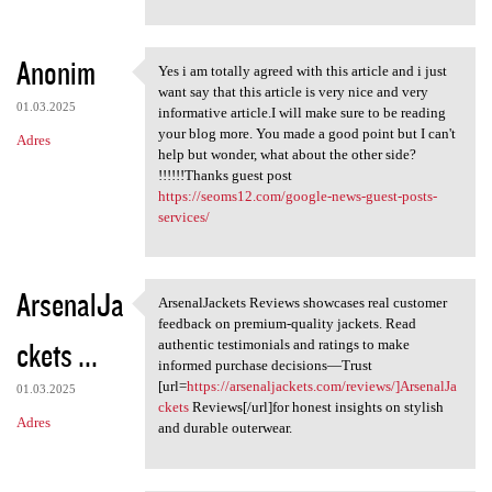
Anonim
Yes i am totally agreed with this article and i just
Yes i am totally agreed with
want say that this article is very nice and very
01.03.2025
informative article.I will make sure to be reading
your blog more. You made a good point but I can't
Adres
help but wonder, what about the other side?
!!!!!!Thanks guest post
https://seoms12.com/google-news-guest-posts-
services/
ArsenalJa
ArsenalJackets Reviews showcases real customer
ArsenalJackets Reviews
feedback on premium-quality jackets. Read
ckets ...
authentic testimonials and ratings to make
informed purchase decisions—Trust
[url=
https://arsenaljackets.com/reviews/]ArsenalJa
01.03.2025
ckets
Reviews[/url]for honest insights on stylish
Adres
and durable outerwear.