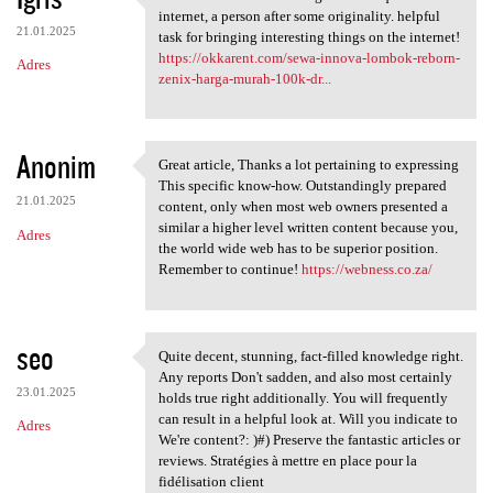
this web site are some things
internet, a person after some originality. helpful
21.01.2025
task for bringing interesting things on the internet!
https://okkarent.com/sewa-innova-lombok-reborn-
Adres
zenix-harga-murah-100k-dr...
Anonim
Great article, Thanks a lot pertaining to expressing
Great article, Thanks a lot
This specific know-how. Outstandingly prepared
21.01.2025
content, only when most web owners presented a
similar a higher level written content because you,
Adres
the world wide web has to be superior position.
Remember to continue!
https://webness.co.za/
seo
Quite decent, stunning, fact-filled knowledge right.
Quite decent, stunning, fact
Any reports Don't sadden, and also most certainly
23.01.2025
holds true right additionally. You will frequently
can result in a helpful look at. Will you indicate to
Adres
We're content?: )#) Preserve the fantastic articles or
reviews. Stratégies à mettre en place pour la
fidélisation client