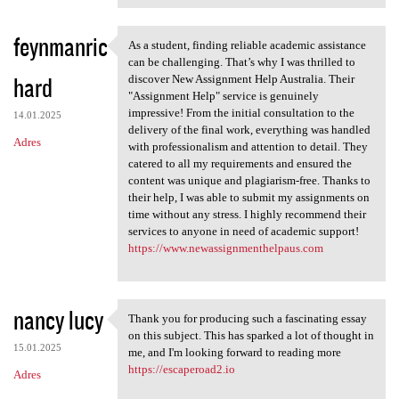
feynmanric
As a student, finding reliable academic assistance
As a student, finding
can be challenging. That’s why I was thrilled to
hard
discover New Assignment Help Australia. Their
"Assignment Help" service is genuinely
impressive! From the initial consultation to the
14.01.2025
delivery of the final work, everything was handled
Adres
with professionalism and attention to detail. They
catered to all my requirements and ensured the
content was unique and plagiarism-free. Thanks to
their help, I was able to submit my assignments on
time without any stress. I highly recommend their
services to anyone in need of academic support!
https://www.newassignmenthelpaus.com
nancy lucy
Thank you for producing such a fascinating essay
Thank you for producing such
on this subject. This has sparked a lot of thought in
15.01.2025
me, and I'm looking forward to reading more
https://escaperoad2.io
Adres