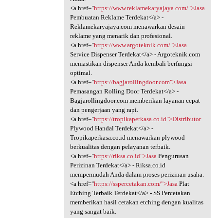
<a href="
https://www.reklamekaryajaya.com/">Jasa
Pembuatan Reklame Terdekat</a> -
Reklamekaryajaya.com menawarkan desain
reklame yang menarik dan profesional.
<a href="
https://www.argoteknik.com/">Jasa
Service Dispenser Terdekat</a> - Argoteknik.com
memastikan dispenser Anda kembali berfungsi
optimal.
<a href="
https://bagjarollingdoor.com">Jasa
Pemasangan Rolling Door Terdekat</a> -
Bagjarollingdoor.com memberikan layanan cepat
dan pengerjaan yang rapi.
<a href="
https://tropikaperkasa.co.id">Distributor
Plywood Handal Terdekat</a> -
Tropikaperkasa.co.id menawarkan plywood
berkualitas dengan pelayanan terbaik.
<a href="
https://riksa.co.id">Jasa
Pengurusan
Perizinan Terdekat</a> - Riksa.co.id
mempermudah Anda dalam proses perizinan usaha.
<a href="
https://sspercetakan.com/">Jasa
Plat
Etching Terbaik Terdekat</a> - SS Percetakan
memberikan hasil cetakan etching dengan kualitas
yang sangat baik.