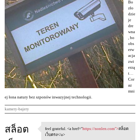
Bo
zło
dzie
je
dre
wna
, bo
obs
erw
acja
zwi
erzą
t…
Cor
az
mni
ej łona natury bez szponów inwazyjnej technologii.
kamery-bajery
K
สล็อต
feel grateful. <a href="
https://nonlen.com">
สล็อต
feel grateful. <a href=
o
เว็บตรง</a>