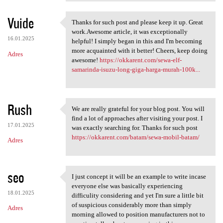
Vuide
Thanks for such post and please keep it up. Great
Thanks for such post and
work.Awesome article, it was exceptionally
16.01.2025
helpful! I simply began in this and I'm becoming
more acquainted with it better! Cheers, keep doing
Adres
awesome!
https://okkarent.com/sewa-elf-
samarinda-isuzu-long-giga-harga-murah-100k...
Rush
We are really grateful for your blog post. You will
We are really grateful for
find a lot of approaches after visiting your post. I
17.01.2025
was exactly searching for. Thanks for such post
https://okkarent.com/batam/sewa-mobil-batam/
Adres
seo
I just concept it will be an example to write incase
I just concept it will be an
everyone else was basically experiencing
18.01.2025
difficulity considering and yet I'm sure a little bit
of suspicious considerably more than simply
Adres
morning allowed to position manufacturers not to