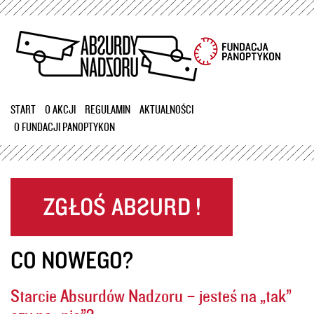
Przejdź
do
treści
START
O AKCJI
REGULAMIN
AKTUALNOŚCI
O FUNDACJI PANOPTYKON
CO NOWEGO?
Starcie Absurdów Nadzoru – jesteś na „tak”