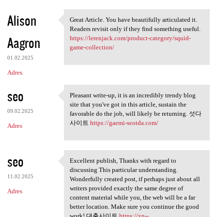
Alison
Great Article. You have beautifully articulated it.
Great Article. You have
Readers revisit only if they find something useful.
Aagron
https://lerenjack.com/product-category/squid-
game-collection/
01.02.2025
Adres
seo
Pleasant write-up, it is an incredibly trendy blog
Pleasant write-up, it is an
site that you've got in this article, sustain the
09.02.2025
favorable do the job, will likely be returning. 섯다
사이트
https://gaemi-seotda.com/
Adres
seo
Excellent publish, Thanks with regard to
Excellent publish, Thanks
discussing This particular understanding.
11.02.2025
Wonderfully created post, if perhaps just about all
writers provided exactly the same degree of
Adres
content material while you, the web will be a far
better location. Make sure you continue the good
work! 대출사이트
https://xn--