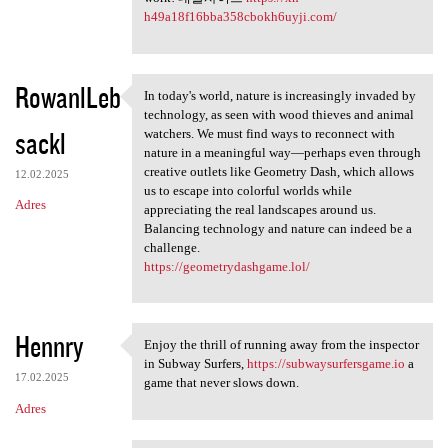
h49a18f16bba358cbokh6uyji.com/
RowanlLeb
In today's world, nature is increasingly invaded by
In today's world, nature is
technology, as seen with wood thieves and animal
sackl
watchers. We must find ways to reconnect with
nature in a meaningful way—perhaps even through
creative outlets like Geometry Dash, which allows
12.02.2025
us to escape into colorful worlds while
Adres
appreciating the real landscapes around us.
Balancing technology and nature can indeed be a
challenge.
https://geometrydashgame.lol/
Hennry
Enjoy the thrill of running away from the inspector
Enjoy the thrill of running
in Subway Surfers,
https://subwaysurfersgame.io
a
17.02.2025
game that never slows down.
Adres