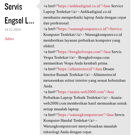
Servis
<a href="
https://ardikadigital.co.id">Jasa
Service
<a href="https:/
Laptop Terdekat</a> - Ardikadigital.co.id
Engsel L...
membantu memperbaiki laptop Anda dengan cepat
dan profesional.
<a href="
https://warungkomputer.co.id">Service
14.12.2024
Komputer Terdekat</a> - Warungkomputer.co.id
Adres
memberikan layanan perbaikan komputer yang
efektif.
<a href="
https://bengkelvespa.com">Jasa
Servis
Vespa Terdekat</a> - Bengkelvespa.com
memastikan Vespa Anda kembali prima.
<a href="
https://alfainterior.id">Jasa
Desain
Interior Rumah Terdekat</a> - Alfainterior.id
menawarkan solusi interior yang sesuai kebutuhan
Anda.
<a href="
https://azaria-web2000.com">Jasa
Perbaikan Laptop Terbaik Terdekat</a> - Azaria-
web2000.com memberikan hasil memuaskan untuk
setiap masalah laptop.
<a href="
https://warungkomputer.net">Jasa
Servis
Komputer Handal Terdekat</a> -
Warungkomputer.net menyelesaikan masalah
teknologi Anda dengan cepat.