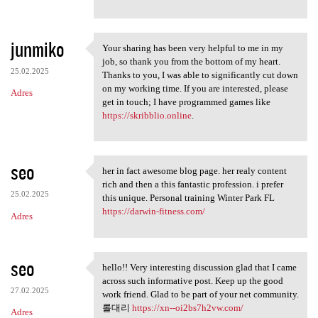
junmiko
Your sharing has been very helpful to me in my
Your sharing has been very
job, so thank you from the bottom of my heart.
25.02.2025
Thanks to you, I was able to significantly cut down
on my working time. If you are interested, please
Adres
get in touch; I have programmed games like
https://skribblio.online
.
seo
her in fact awesome blog page. her realy content
her in fact awesome blog page
rich and then a this fantastic profession. i prefer
25.02.2025
this unique. Personal training Winter Park FL
https://darwin-fitness.com/
Adres
seo
hello!! Very interesting discussion glad that I came
hello!! Very interesting
across such informative post. Keep up the good
27.02.2025
work friend. Glad to be part of your net community.
롤대리
https://xn--oi2bs7h2vw.com/
Adres