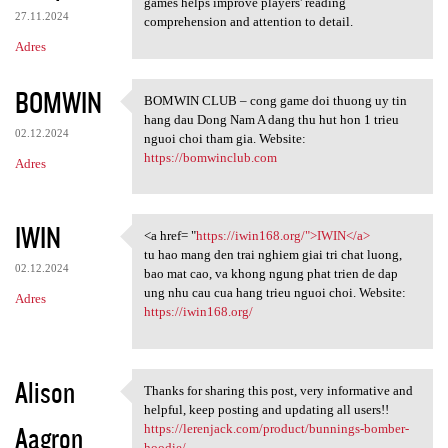
games helps improve players' reading
27.11.2024
comprehension and attention to detail.
Adres
BOMWIN
BOMWIN CLUB – cong game doi thuong uy tin
BOMWIN CLUB – cong game doi
hang dau Dong Nam A dang thu hut hon 1 trieu
02.12.2024
nguoi choi tham gia. Website:
https://bomwinclub.com
Adres
IWIN
<a href= "
https://iwin168.org/">IWIN</a>
<a href= "https://iwin168.org
tu hao mang den trai nghiem giai tri chat luong,
02.12.2024
bao mat cao, va khong ngung phat trien de dap
ung nhu cau cua hang trieu nguoi choi. Website:
Adres
https://iwin168.org/
Alison
Thanks for sharing this post, very informative and
Thanks for sharing this post,
helpful, keep posting and updating all users!!
Aagron
https://lerenjack.com/product/bunnings-bomber-
hoodie/