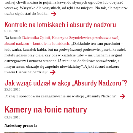
wolnej chwili można tu pójść na kawę, do słynnych ogrodów lub obejrzeć
wystawę. Wszystko dla wszystkich, od ręki i na miejscu. No tak, ale najpierw
trzeba się dostać do środka.
Kontrole na lotniskach i absurdy nadzoru
01.09.2015
Na łamach
Dziennika Opinii, Katarzyna Szymielewicz przedstawia swój
absurd nadzoru – kontrole na lotniskach
: „Dokładnie ten sam przedmiot –
ładowarka, kawałek kabla, but na podwyższonej podeszwie, pasek, kawałek
metalu gdzieś przy ciele, czy coś w kształcie tuby – raz uruchamia sygnał
ostrzegawczy i oznacza stracone 15 minut na dodatkowe sprawdzenie, a
innym razem okazuje się zupełnie niewidzialny”. A jaki absurd nadzoru
uwiera Ciebie najbardziej?
Jak wziąć udział w akcji „Absurdy Nadzoru"?
25.08.2015
Poznaj 5 sposobów na zaangażowanie się w akcję „Absurdy Nadzoru".
Kamery na łonie natury
03.09.2015
Nadesłany przez:
la