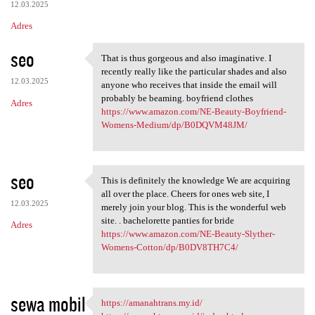
12.03.2025
Adres
seo
That is thus gorgeous and also imaginative. I
That is thus gorgeous and
recently really like the particular shades and also
12.03.2025
anyone who receives that inside the email will
probably be beaming. boyfriend clothes
Adres
https://www.amazon.com/NE-Beauty-Boyfriend-
Womens-Medium/dp/B0DQVM48JM/
seo
This is definitely the knowledge We are acquiring
This is definitely the
all over the place. Cheers for ones web site, I
12.03.2025
merely join your blog. This is the wonderful web
site. . bachelorette panties for bride
Adres
https://www.amazon.com/NE-Beauty-Slyther-
Womens-Cotton/dp/B0DV8TH7C4/
sewa mobil
https://amanahtrans.my.id/
https://amanahtrans.my.id/