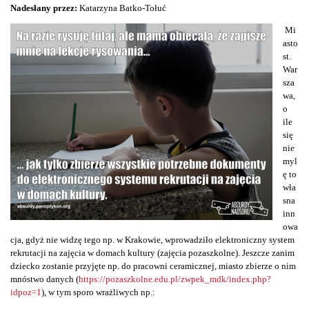
Nadesłany przez:
Katarzyna Batko-Tołuć
Mi
asto
st.
War
sza
wa,
o
ile
się
nie
myl
ę to
wła
sna
inn
owa
cja, gdyż nie widzę tego np. w Krakowie, wprowadziło elektroniczny system
rekrutacji na zajęcia w domach kultury (zajęcia pozaszkolne). Jeszcze zanim
dziecko zostanie przyjęte np. do pracowni ceramicznej, miasto zbierze o nim
mnóstwo danych (
https://pozaszkolne.edu.pl/zwpek_mdk/index.php?
idpoz=1
), w tym sporo wrażliwych np.: