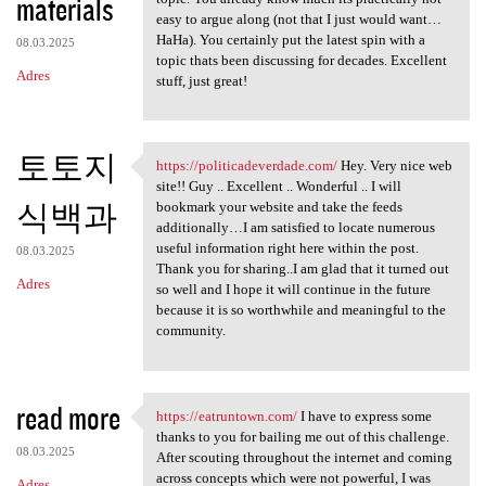
materials
easy to argue along (not that I just would want…
HaHa). You certainly put the latest spin with a
08.03.2025
topic thats been discussing for decades. Excellent
Adres
stuff, just great!
토토지
https://politicadeverdade.com/
Hey. Very nice web
https://politicadeverdade.com
site!! Guy .. Excellent .. Wonderful .. I will
식백과
bookmark your website and take the feeds
additionally…I am satisfied to locate numerous
useful information right here within the post.
08.03.2025
Thank you for sharing..I am glad that it turned out
Adres
so well and I hope it will continue in the future
because it is so worthwhile and meaningful to the
community.
read more
https://eatruntown.com/
I have to express some
https://eatruntown.com/ I
thanks to you for bailing me out of this challenge.
08.03.2025
After scouting throughout the internet and coming
across concepts which were not powerful, I was
Adres