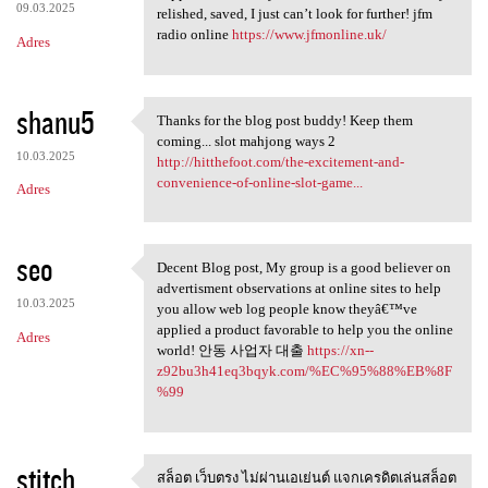
09.03.2025
relished, saved, I just can’t look for further! jfm
radio online
https://www.jfmonline.uk/
Adres
shanu5
Thanks for the blog post buddy! Keep them
Thanks for the blog post
coming... slot mahjong ways 2
10.03.2025
http://hitthefoot.com/the-excitement-and-
convenience-of-online-slot-game...
Adres
seo
Decent Blog post, My group is a good believer on
Decent Blog post, My group is
advertisment observations at online sites to help
10.03.2025
you allow web log people know theyâ€™ve
applied a product favorable to help you the online
Adres
world! 안동 사업자 대출
https://xn--
z92bu3h41eq3bqyk.com/%EC%95%88%EB%8F
%99
stitch
สล็อต เว็บตรง ไม่ผ่านเอเย่นต์ แจกเครดิตเล่นสล็อต