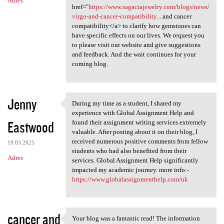
Adres
href="
https://www.sagaciajewelry.com/blogs/news/
virgo-and-cancer-compatibility...
and cancer
compatibility</a> to clarify how gemstones can
have specific effects on our lives. We request you
to please visit our website and give suggestions
and feedback. And the wait continues for your
coming blog.
Jenny
During my time as a student, I shared my
During my time as a student,
experience with Global Assignment Help and
Eastwood
found their assignment writing services extremely
valuable. After posting about it on their blog, I
received numerous positive comments from fellow
19.03.2025
students who had also benefited from their
Adres
services. Global Assignment Help significantly
impacted my academic journey. more info:-
https://www.globalassignmenthelp.com/uk
cancer and
Your blog was a fantastic read! The information