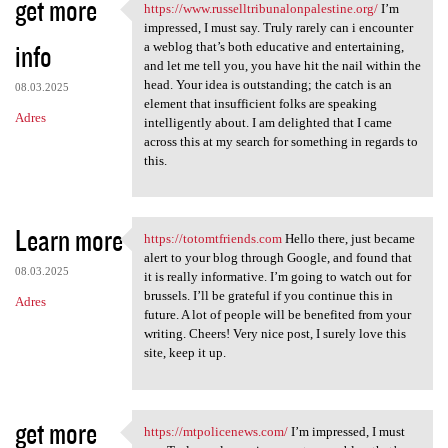
get more
https://www.russelltribunalonpalestine.org/
I’m
https://www
impressed, I must say. Truly rarely can i encounter
info
a weblog that’s both educative and entertaining,
and let me tell you, you have hit the nail within the
head. Your idea is outstanding; the catch is an
08.03.2025
element that insufficient folks are speaking
Adres
intelligently about. I am delighted that I came
across this at my search for something in regards to
this.
Learn more
https://totomtfriends.com
Hello there, just became
https://totomtfriends.com
alert to your blog through Google, and found that
08.03.2025
it is really informative. I’m going to watch out for
brussels. I’ll be grateful if you continue this in
Adres
future. A lot of people will be benefited from your
writing. Cheers! Very nice post, I surely love this
site, keep it up.
get more
https://mtpolicenews.com/
I’m impressed, I must
https://mtpolicenews.com/ I’m