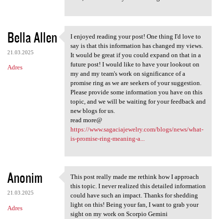
Bella Allen
I enjoyed reading your post! One thing I'd love to
I enjoyed reading your post!
say is that this information has changed my views.
21.03.2025
It would be great if you could expand on that in a
future post! I would like to have your lookout on
Adres
my and my team's work on significance of a
promise ring as we are seekers of your suggestion.
Please provide some information you have on this
topic, and we will be waiting for your feedback and
new blogs for us.
read more@
https://www.sagaciajewelry.com/blogs/news/what-
is-promise-ring-meaning-a...
Anonim
This post really made me rethink how I approach
This post really made me
this topic. I never realized this detailed information
21.03.2025
could have such an impact. Thanks for shedding
light on this! Being your fan, I want to grab your
Adres
sight on my work on Scorpio Gemini