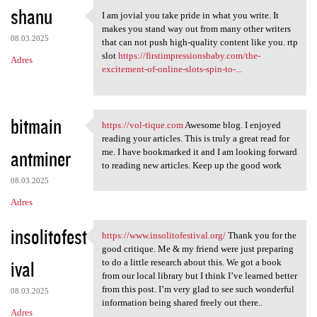
K
shanu
I am jovial you take pride in what you write. It
I am jovial you take pride in
o
makes you stand way out from many other writers
08.03.2025
m
that can not push high-quality content like you. rtp
slot
https://firstimpressionsbaby.com/the-
Adres
e
excitement-of-online-slots-spin-to-...
n
t
bitmain
a
https://vol-tique.com
Awesome blog. I enjoyed
https://vol-tique.com Awesome
reading your articles. This is truly a great read for
r
antminer
me. I have bookmarked it and I am looking forward
z
to reading new articles. Keep up the good work
e
08.03.2025
Adres
insolitofest
https://www.insolitofestival.org/
Thank you for the
https://www.insolitofestival
good critique. Me & my friend were just preparing
ival
to do a little research about this. We got a book
from our local library but I think I’ve learned better
from this post. I’m very glad to see such wonderful
08.03.2025
information being shared freely out there..
Adres