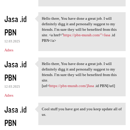
Jasa .id
Hello there, You have done a great job. I will
Hello there, You have done a
definitely digg it and personally suggest to my
PBN
friends. I’m sure they will be benefited from this
site. <a href="
https://pbn-murah.com/">Jasa
.id
PBN</a>
12.03.2025
Adres
Jasa .id
Hello there, You have done a great job. I will
Hello there, You have done a
definitely digg it and personally suggest to my
PBN
friends. I’m sure they will be benefited from this
site.
[url=
https://pbn-murah.com/]Jasa
.id PBN[/url]
12.03.2025
Adres
Jasa .id
Cool stuff you have got and you keep update all of
Cool stuff you have got and
us.
PBN