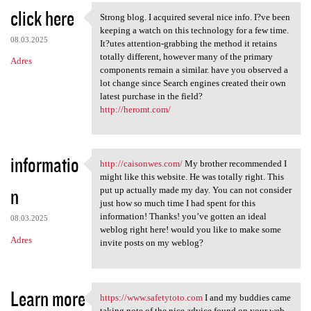
click here
Strong blog. I acquired several nice info. I?ve been
Strong blog. I acquired
keeping a watch on this technology for a few time.
08.03.2025
It?utes attention-grabbing the method it retains
totally different, however many of the primary
Adres
components remain a similar. have you observed a
lot change since Search engines created their own
latest purchase in the field?
http://heromt.com/
informatio
http://caisonwes.com/
My brother recommended I
http://caisonwes.com/ My
might like this website. He was totally right. This
n
put up actually made my day. You can not consider
just how so much time I had spent for this
information! Thanks! you’ve gotten an ideal
08.03.2025
weblog right here! would you like to make some
Adres
invite posts on my weblog?
Learn more
https://www.safetytoto.com
I and my buddies came
https://www.safetytoto.com I
taking note of the nice advice found on your web