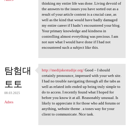
thinking my entire life was done. Living devoid of
the answers to the issues you have sorted out as a
result of your article content is a crucial case, as
well as the kind that would have badly damaged
my entire career if I hadn’t encountered your blog.
Your primary knowledge and kindness in
controlling almost everything was precious. I am
not sure what I would have done if I had not
encountered such a subject like this.
탐험대
http://medijskestudije.org/
Good – I should
http://medijskestudije.org/
certainly pronounce, impressed with your web site.
토토
I had no trouble navigating through all the tabs as
well as related info ended up being truly simple to
do to access. I recently found what I hoped for
08.03.2025
before you know it at all. Reasonably unusual. Is
Adres
likely to appreciate it for those who add forums or
anything, website theme . a tones way for your
client to communicate. Nice task.