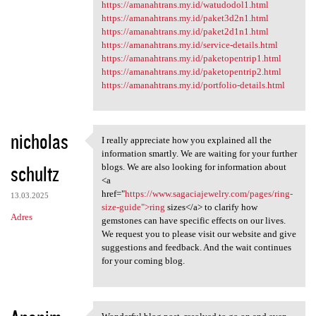
https://amanahtrans.my.id/watudodol1.html
https://amanahtrans.my.id/paket3d2n1.html
https://amanahtrans.my.id/paket2d1n1.html
https://amanahtrans.my.id/service-details.html
https://amanahtrans.my.id/paketopentrip1.html
https://amanahtrans.my.id/paketopentrip2.html
https://amanahtrans.my.id/portfolio-details.html
nicholas
I really appreciate how you explained all the
I really appreciate how you
information smartly. We are waiting for your further
schultz
blogs. We are also looking for information about
<a
href="
https://www.sagaciajewelry.com/pages/ring-
13.03.2025
size-guide">ring
sizes</a> to clarify how
Adres
gemstones can have specific effects on our lives.
We request you to please visit our website and give
suggestions and feedback. And the wait continues
for your coming blog.