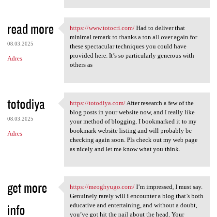
read more
https://www.totocri.com/
Had to deliver that
https://www.totocri.com/ Had
minimal remark to thanks a ton all over again for
08.03.2025
these spectacular techniques you could have
provided here. It’s so particularly generous with
Adres
others as
totodiya
https://totodiya.com/
After research a few of the
https://totodiya.com/ After
blog posts in your website now, and I really like
08.03.2025
your method of blogging. I bookmarked it to my
bookmark website listing and will probably be
Adres
checking again soon. Pls check out my web page
as nicely and let me know what you think.
get more
https://meoghyugo.com/
I’m impressed, I must say.
https://meoghyugo.com/ I’m
Genuinely rarely will i encounter a blog that’s both
info
educative and entertaining, and without a doubt,
you’ve got hit the nail about the head. Your