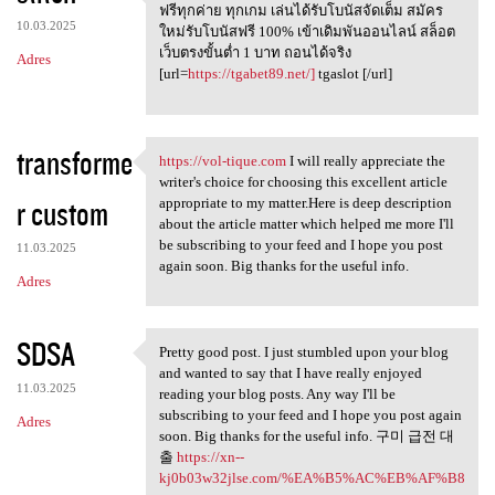
สล็อต เว็บตรง ไม่ผ่านเอเย่นต์
ฟรีทุกค่าย ทุกเกม เล่นได้รับโบนัสจัดเต็ม สมัคร
10.03.2025
ใหม่รับโบนัสฟรี 100% เข้าเดิมพันออนไลน์ สล็อต
เว็บตรงขั้นต่ำ 1 บาท ถอนได้จริง
Adres
[url=
https://tgabet89.net/]
tgaslot [/url]
transforme
https://vol-tique.com
I will really appreciate the
https://vol-tique.com I will
writer's choice for choosing this excellent article
r custom
appropriate to my matter.Here is deep description
about the article matter which helped me more I'll
be subscribing to your feed and I hope you post
11.03.2025
again soon. Big thanks for the useful info.
Adres
SDSA
Pretty good post. I just stumbled upon your blog
Pretty good post. I just
and wanted to say that I have really enjoyed
11.03.2025
reading your blog posts. Any way I'll be
subscribing to your feed and I hope you post again
Adres
soon. Big thanks for the useful info. 구미 급전 대
출
https://xn--
kj0b03w32jlse.com/%EA%B5%AC%EB%AF%B8