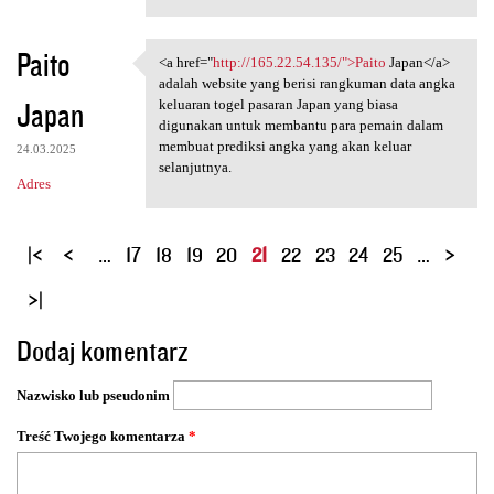
Paito
<a href="
http://165.22.54.135/">Paito
Japan</a>
<a href="http://165.22.54.135
adalah website yang berisi rangkuman data angka
Japan
keluaran togel pasaran Japan yang biasa
digunakan untuk membantu para pemain dalam
membuat prediksi angka yang akan keluar
24.03.2025
selanjutnya.
Adres
S
…
17
18
19
20
21
22
23
24
25
…
t
r
o
Dodaj komentarz
n
y
Nazwisko lub pseudonim
Treść Twojego komentarza
*