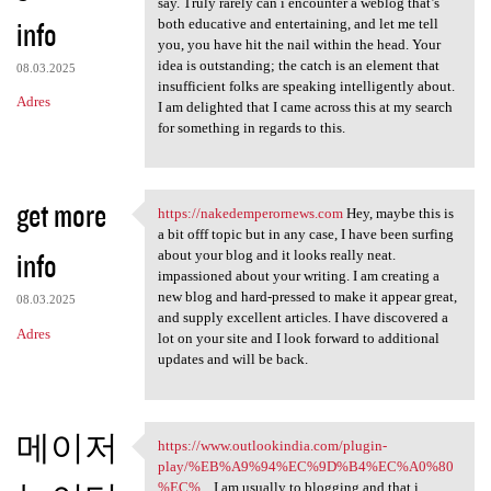
say. Truly rarely can i encounter a weblog that’s
info
both educative and entertaining, and let me tell
you, you have hit the nail within the head. Your
idea is outstanding; the catch is an element that
08.03.2025
insufficient folks are speaking intelligently about.
Adres
I am delighted that I came across this at my search
for something in regards to this.
get more
https://nakedemperornews.com
Hey, maybe this is
https://nakedemperornews.com
a bit offf topic but in any case, I have been surfing
info
about your blog and it looks really neat.
impassioned about your writing. I am creating a
new blog and hard-pressed to make it appear great,
08.03.2025
and supply excellent articles. I have discovered a
Adres
lot on your site and I look forward to additional
updates and will be back.
메이저
https://www.outlookindia.com/plugin-
https://www.outlookindia.com
play/%EB%A9%94%EC%9D%B4%EC%A0%80
%EC%...
I am usually to blogging and that i