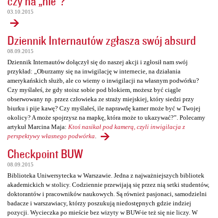
czy na „nie”?
03.10.2015
Dziennik Internautów zgłasza swój absurd
08.09.2015
Dziennik Internautów dołączył się do naszej akcji i zgłosił nam swój
przykład: „Oburzamy się na inwigilację w internecie, na działania
amerykańskich służb, ale co wiemy o inwigilacji na własnym podwórku?
Czy myślałeś, że gdy stoisz sobie pod blokiem, możesz być ciągle
obserwowany np. przez człowieka ze straży miejskiej, który siedzi przy
biurku i pije kawę? Czy myślałeś, ile naprawdę kamer może być w Twojej
okolicy? A może spojrzysz na mapkę, która może to ukazywać?”. Polecamy
artykuł Marcina Maja:
Ktoś nasikał pod kamerą, czyli inwigilacja z
perspektywy własnego podwórka
.
Checkpoint BUW
08.09.2015
Biblioteka Uniwersytecka w Warszawie. Jedna z najważniejszych bibliotek
akademickich w stolicy. Codziennie przewijają się przez nią setki studentów,
doktorantów i pracowników naukowych. Są również pasjonaci, samodzielni
badacze i warszawiacy, którzy poszukują niedostępnych gdzie indziej
pozycji. Wycieczka po mieście bez wizyty w BUW-ie też się nie liczy. W