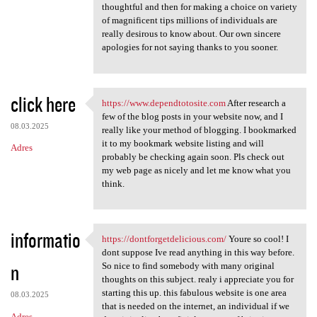
thoughtful and then for making a choice on variety
of magnificent tips millions of individuals are
really desirous to know about. Our own sincere
apologies for not saying thanks to you sooner.
click here
https://www.dependtotosite.com
After research a
https://www.dependtotosite
few of the blog posts in your website now, and I
08.03.2025
really like your method of blogging. I bookmarked
it to my bookmark website listing and will
Adres
probably be checking again soon. Pls check out
my web page as nicely and let me know what you
think.
informatio
https://dontforgetdelicious.com/
Youre so cool! I
https://dontforgetdelicious
dont suppose Ive read anything in this way before.
n
So nice to find somebody with many original
thoughts on this subject. realy i appreciate you for
starting this up. this fabulous website is one area
08.03.2025
that is needed on the internet, an individual if we
Adres