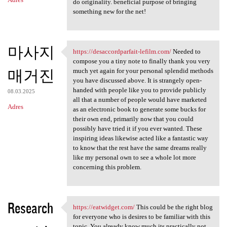
do originality. beneficial purpose of bringing
something new for the net!
마사지
https://desaccordparfait-lefilm.com/
Needed to
https://desaccordparfait
compose you a tiny note to finally thank you very
매거진
much yet again for your personal splendid methods
you have discussed above. It is strangely open-
handed with people like you to provide publicly
08.03.2025
all that a number of people would have marketed
Adres
as an electronic book to generate some bucks for
their own end, primarily now that you could
possibly have tried it if you ever wanted. These
inspiring ideas likewise acted like a fantastic way
to know that the rest have the same dreams really
like my personal own to see a whole lot more
concerning this problem.
Research
https://eatwidget.com/
This could be the right blog
https://eatwidget.com/ This
for everyone who is desires to be familiar with this
topic. You already know much its practically not