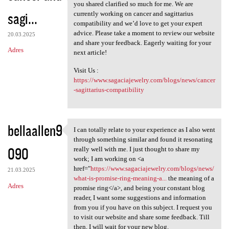
Your blog was a fantastic
you shared clarified so much for me. We are
sagi...
currently working on cancer and sagittarius
compatibility and we’d love to get your expert
advice. Please take a moment to review our website
20.03.2025
and share your feedback. Eagerly waiting for your
Adres
next article!
Visit Us :
https://www.sagaciajewelry.com/blogs/news/cancer
-sagittarius-compatibility
bellaallen9
I can totally relate to your experience as I also went
I can totally relate to your
through something similar and found it resonating
090
really well with me. I just thought to share my
work; I am working on <a
href="
https://www.sagaciajewelry.com/blogs/news/
21.03.2025
what-is-promise-ring-meaning-a...
the meaning of a
Adres
promise ring</a>, and being your constant blog
reader, I want some suggestions and information
from you if you have on this subject. I request you
to visit our website and share some feedback. Till
then, I will wait for your new blog.