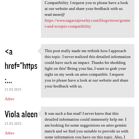
Compatibility. I request you to please have a look
at our website and share your feedback with us.
read more@
https://www.sagaciajewelry.com/blogs/news/gemin
i-and-scorpio-compatibility
<a
This post really made me rethink how I approach
This post really made me
this topic. I never realized this detailed information
href="https
could have such an impact. Thanks for shedding
light on this! Being your fan, I want to grab your
sight on my work on aries compatible. I request
:...
you to please have a look at our website and share
your feedback with us.
21.03.2025
Adres
Viola aleen
It was such a fun read! I never knew that this
It was such a fun read! I
detailed information could immensely help me. I
21.03.2025
am looking for some suggestions on aries gemini
match and we find you suitable to provide us with
Adres
some information you have on this topic. Also, I