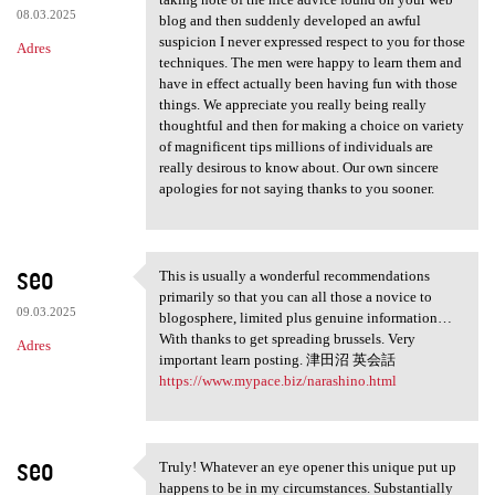
08.03.2025
blog and then suddenly developed an awful
suspicion I never expressed respect to you for those
Adres
techniques. The men were happy to learn them and
have in effect actually been having fun with those
things. We appreciate you really being really
thoughtful and then for making a choice on variety
of magnificent tips millions of individuals are
really desirous to know about. Our own sincere
apologies for not saying thanks to you sooner.
seo
This is usually a wonderful recommendations
This is usually a wonderful
primarily so that you can all those a novice to
09.03.2025
blogosphere, limited plus genuine information…
With thanks to get spreading brussels. Very
Adres
important learn posting. 津田沼 英会話
https://www.mypace.biz/narashino.html
seo
Truly! Whatever an eye opener this unique put up
Truly! Whatever an eye opener
happens to be in my circumstances. Substantially