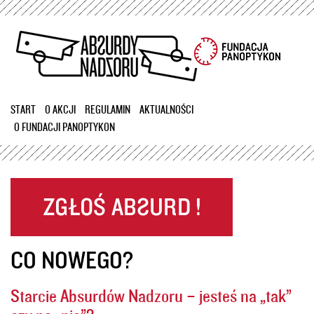
Przejdź
do
treści
START
O AKCJI
REGULAMIN
AKTUALNOŚCI
O FUNDACJI PANOPTYKON
CO NOWEGO?
Starcie Absurdów Nadzoru – jesteś na „tak”