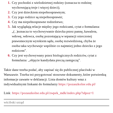
Czy pochodzi z wielodzietnej rodziny (oznacza to rodzinę
wychowującą troje i więcej dzieci);
Czy jest dzieckiem niepełnosprawnym;
Czy jego rodzice są niepełnosprawni;
Czy ma niepełnosprawne rodzeństwo;
Jak wyglądają relacje między jego rodzicami, cytat z formularza:
„(...)oznacza to wychowywanie dziecka przez pannę, kawalera,
wdowę, wdowca, osobę pozostającą w separacji orzeczonej
prawomocnym wyrokiem sądu, osobę rozwiedzioną, chyba że
osoba taka wychowuje wspólnie co najmniej jedno dziecko z jego
rodzicem”.
Czy jest wychowywany przez biologicznych rodziców, cytat z
formularza: „objęcie kandydata pieczą zastępczą”.
Takie dane trzeba podać, aby zapisać się do publicznej placówki w
Warszawie. Trzeba też przygotować stosowne dokumenty, które potwierdzą
informacje zawarte w deklaracji. Lista domów kultury wraz z
indywidualnymi linkami do formularzy
https://pozaszkolne.edu.pl/
Link:
https://pozaszkolne.edu.pl/zwpek_mdk/index.php?idpoz=1
wścibski urząd