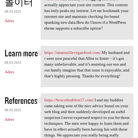
놀이터
actually appreciate your site content. This content
has truly peaks my interest. Let me bookmark your
08.03.2025
internet site and maintain checking for brand
Adres
spanking new data.How do I know if a WordPress
theme supports a subscribe option?
Learn more
https://ratatouilleveganfood.com/
My husband and
https://ratatouilleveganfood
i were now peaceful that Albst to foster – it’s got
08.03.2025
many unbelievable, and it’s assisting our son and
our family imagine that that issue is enjoyable, and
Adres
that’s highly pressing. Thanks for everything!
References
https://boscofreshfest17.com/
I and my buddies
https://boscofreshfest17.com/
came taking note of the nice advice found on your
08.03.2025
web blog and then suddenly developed an awful
suspicion I never expressed respect to you for those
Adres
techniques. The men were happy to learn them and
have in effect actually been having fun with those
things. We appreciate you really being really