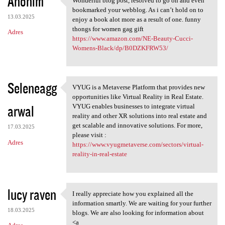
Anonim
Wonderful blog post, resolved to go on and even
Wonderful blog post, resolved
bookmarked your webblog. As i can’t hold on to
13.03.2025
enjoy a book alot more as a result of one. funny
thongs for women gag gift
Adres
https://www.amazon.com/NE-Beauty-Cucci-
Womens-Black/dp/B0DZKFRW53/
Seleneagg
VYUG is a Metaverse Platform that provides new
VYUG is a Metaverse Platform
opportunities like Virtual Reality in Real Estate.
arwal
VYUG enables businesses to integrate virtual
reality and other XR solutions into real estate and
get scalable and innovative solutions. For more,
17.03.2025
please visit :
Adres
https://www.vyugmetaverse.com/sectors/virtual-
reality-in-real-estate
lucy raven
I really appreciate how you explained all the
I really appreciate how you
information smartly. We are waiting for your further
18.03.2025
blogs. We are also looking for information about
<a