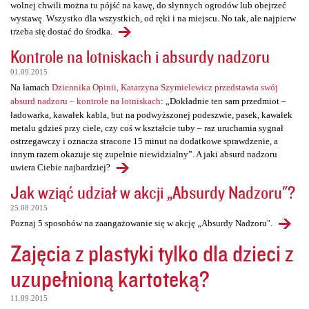
wolnej chwili można tu pójść na kawę, do słynnych ogrodów lub obejrzeć
wystawę. Wszystko dla wszystkich, od ręki i na miejscu. No tak, ale najpierw
trzeba się dostać do środka.
Kontrole na lotniskach i absurdy nadzoru
01.09.2015
Na łamach
Dziennika Opinii, Katarzyna Szymielewicz przedstawia swój
absurd nadzoru – kontrole na lotniskach
: „Dokładnie ten sam przedmiot –
ładowarka, kawałek kabla, but na podwyższonej podeszwie, pasek, kawałek
metalu gdzieś przy ciele, czy coś w kształcie tuby – raz uruchamia sygnał
ostrzegawczy i oznacza stracone 15 minut na dodatkowe sprawdzenie, a
innym razem okazuje się zupełnie niewidzialny”. A jaki absurd nadzoru
uwiera Ciebie najbardziej?
Jak wziąć udział w akcji „Absurdy Nadzoru"?
25.08.2015
Poznaj 5 sposobów na zaangażowanie się w akcję „Absurdy Nadzoru".
Zajęcia z plastyki tylko dla dzieci z
uzupełnioną kartoteką?
11.09.2015