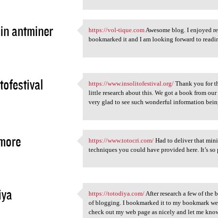
in antminer
https://vol-tique.com
Awesome blog. I enjoyed read
https://vol-tique.com Awesome
bookmarked it and I am looking forward to readi
5
tofestival
https://www.insolitofestival.org/
Thank you for th
https://www.insolitofestival
little research about this. We got a book from our 
5
very glad to see such wonderful information being
more
https://www.totocri.com/
Had to deliver that mini
https://www.totocri.com/ Had
techniques you could have provided here. It’s so 
5
iya
https://totodiya.com/
After research a few of the 
https://totodiya.com/ After
of blogging. I bookmarked it to my bookmark web
5
check out my web page as nicely and let me kno