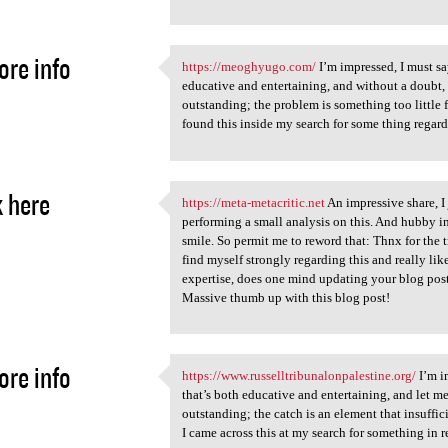
ore info
https://meoghyugo.com/
I’m impressed, I must sa
https://meoghyugo.com/ I’m
educative and entertaining, and without a doubt, 
5
outstanding; the problem is something too little 
found this inside my search for some thing regard
 here
https://meta-metacritic.net
An impressive share, I
https://meta-metacritic.net
performing a small analysis on this. And hubby in
5
smile. So permit me to reword that: Thnx for the 
find myself strongly regarding this and really li
expertise, does one mind updating your blog post 
Massive thumb up with this blog post!
ore info
https://www.russelltribunalonpalestine.org/
I’m i
https://www
that’s both educative and entertaining, and let me
5
outstanding; the catch is an element that insuffic
I came across this at my search for something in re