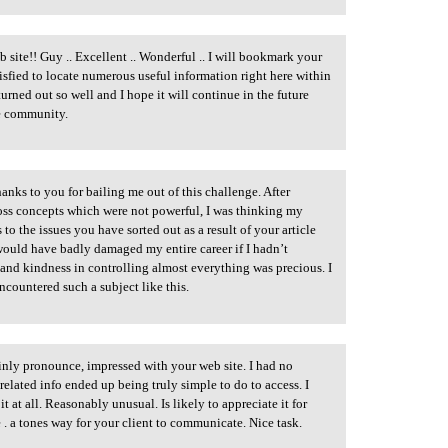
 site!! Guy .. Excellent .. Wonderful .. I will bookmark your
isfied to locate numerous useful information right here within
turned out so well and I hope it will continue in the future
he community.
anks to you for bailing me out of this challenge. After
oss concepts which were not powerful, I was thinking my
to the issues you have sorted out as a result of your article
t would have badly damaged my entire career if I hadn’t
nd kindness in controlling almost everything was precious. I
ncountered such a subject like this.
inly pronounce, impressed with your web site. I had no
 related info ended up being truly simple to do to access. I
 at all. Reasonably unusual. Is likely to appreciate it for
. a tones way for your client to communicate. Nice task.