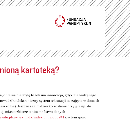
ełnioną kartoteką?
, o ile się nie mylę to własna innowacja, gdyż nie widzę tego
rowadziło elektroniczny system rekrutacji na zajęcia w domach
zaszkolne). Jeszcze zanim dziecko zostanie przyjęte np. do
ej, miasto zbierze o nim mnóstwo danych
ne.edu.pl/zwpek_mdk/index.php?idpoz=1
), w tym sporo