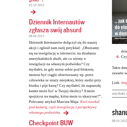
03.10.2015
Dziennik Internautów
zgłasza swój absurd
08.09.2015
Dziennik Internautów dołączył się do naszej
akcji i zgłosił nam swój przykład: „Oburzamy
dzi
się na inwigilację w internecie, na działania
Czy
amerykańskich służb, ale co wiemy o
inwigilacji na własnym podwórku? Czy
Takie dan
myślałeś, że gdy stoisz sobie pod blokiem,
zawarte w
możesz być ciągle obserwowany np. przez
człowieka ze straży miejskiej, który siedzi przy
Link:
htt
biurku i pije kawę? Czy myślałeś, ile naprawdę
kamer może być w Twojej okolicy? A może
wścibski 
spojrzysz na mapkę, która może to ukazywać?”.
Polecamy artykuł Marcina Maja:
Ktoś nasikał
K
pod kamerą, czyli inwigilacja z perspektywy
shan
własnego podwórka
.
o
Checkpoint BUW
08.03.202
m