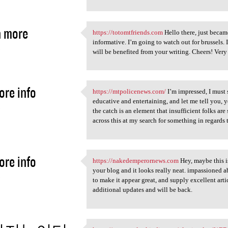
n more
https://totomtfriends.com
Hello there, just became
https://totomtfriends.com
informative. I’m going to watch out for brussels. I’
5
will be benefited from your writing. Cheers! Very n
ore info
https://mtpolicenews.com/
I’m impressed, I must 
https://mtpolicenews.com/ I’m
educative and entertaining, and let me tell you, y
5
the catch is an element that insufficient folks ar
across this at my search for something in regards t
ore info
https://nakedemperornews.com
Hey, maybe this is
https://nakedemperornews.com
your blog and it looks really neat. impassioned a
5
to make it appear great, and supply excellent arti
additional updates and will be back.