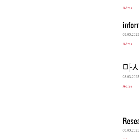
Adres
infor
08.03.202
Adres
마
08.03.202
Adres
Resea
08.03.202