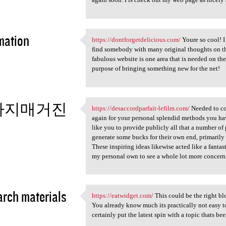
mation
https://dontforgetdelicious.com/
Youre so cool! I
https://dontforgetdelicious
find somebody with many original thoughts on this 
5
fabulous website is one area that is needed on the 
purpose of bringing something new for the net!
사지매거진
https://desaccordparfait-lefilm.com/
Needed to co
https://desaccordparfait
again for your personal splendid methods you ha
5
like you to provide publicly all that a number o
generate some bucks for their own end, primarily 
These inspiring ideas likewise acted like a fantas
my personal own to see a whole lot more concern
rch materials
https://eatwidget.com/
This could be the right blo
https://eatwidget.com/ This
You already know much its practically not easy 
5
certainly put the latest spin with a topic thats bee