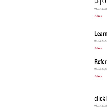
메
08.03.202
Adres
Lear
08.03.202
Adres
Refer
08.03.202
Adres
click
08.03.202