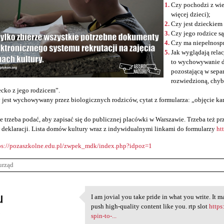
Czy pochodzi z wie
więcej dzieci);
Czy jest dzieckiem
Czy jego rodzice s
Czy ma niepełnosp
Jak wyglądają relac
to wychowywanie d
pozostającą w sepa
rozwiedzioną, chyb
ecko z jego rodzicem”.
 jest wychowywany przez biologicznych rodziców, cytat z formularza: „objęcie ka
e trzeba podać, aby zapisać się do publicznej placówki w Warszawie. Trzeba też 
 deklaracji. Lista domów kultury wraz z indywidualnymi linkami do formularzy
ht
ps://pozaszkolne.edu.pl/zwpek_mdk/index.php?idpoz=1
urząd
u
I am jovial you take pride in what you write. It 
I am jovial you take pride in
push high-quality content like you. rtp slot
https
5
spin-to-...