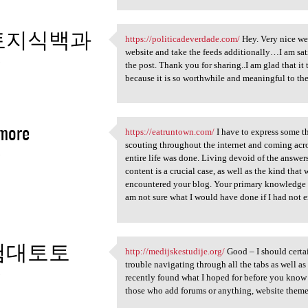
토지식백과
https://politicadeverdade.com/
Hey. Very nice web
https://politicadeverdade.com
website and take the feeds additionally…I am sat
5
the post. Thank you for sharing..I am glad that it 
because it is so worthwhile and meaningful to t
more
https://eatruntown.com/
I have to express some th
https://eatruntown.com/ I
scouting throughout the internet and coming acr
5
entire life was done. Living devoid of the answers 
content is a crucial case, as well as the kind tha
encountered your blog. Your primary knowledge a
am not sure what I would have done if I had not e
험대토토
http://medijskestudije.org/
Good – I should certa
http://medijskestudije.org/
trouble navigating through all the tabs as well as
5
recently found what I hoped for before you know it
those who add forums or anything, website theme 