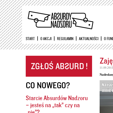
START
O AKCJI
REGULAMIN
AKTUALNOŚCI
O FUN
Zaję
11.09.201
Nadesłan
CO NOWEGO?
Starcie Absurdów Nadzoru
– jesteś na „tak” czy na
„nie”?