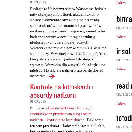
Adres
08.09.2015
e
Biblioteka Uniwersytecka w Warszawie. Jedna z
n
najważniejszych bibliotek akademickich w
bitma
t
stolicy. Codziennie przewijają się przez nią
setki studentów, doktorantów i pracowników
a
08.03.202
naukowych. Są również pasjonaci, samodzielni
r
Adres
badacze i warszawiacy, którzy poszukują
niedostępnych gdzie indziej pozycji.
z
insoli
Wycieczka po mieście bez wizyty w BUW-ie też
e
się nie liczy. W wolnej chwili można tu pójść na
kawę, do słynnych ogrodów lub obejrzeć
08.03.202
wystawę. Wszystko dla wszystkich, od ręki i na
Adres
miejscu. No tak, ale najpierw trzeba się dostać
do środka.
read 
Kontrole na lotniskach i
absurdy nadzoru
08.03.202
01.09.2015
Adres
Na łamach
Dziennika Opinii, Katarzyna
Szymielewicz przedstawia swój absurd
totod
nadzoru – kontrole na lotniskach
: „Dokładnie
ten sam przedmiot – ładowarka, kawałek kabla,
08.03.202
but na podwyższonej podeszwie, pasek,