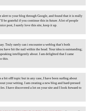
 alert to your blog through Google, and found that it is really
ll be grateful if you continue this in future. A lot of people
ice post, I surely love this site, keep it up.
say. Truly rarely can i encounter a weblog that’s both
ou have hit the nail within the head. Your idea is outstanding;
e speaking intelligently about. I am delighted that I came
o this.
 a bit offf topic but in any case, I have been surfing about
bout your writing. I am creating a new blog and hard-pressed
cles. I have discovered a lot on your site and I look forward to