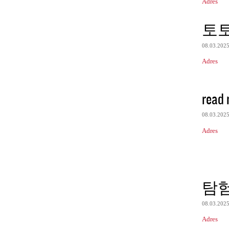
Adres
토
08.03.202
Adres
read 
08.03.202
Adres
탐
08.03.202
Adres