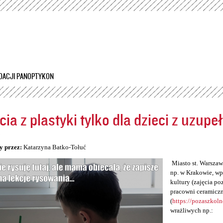
Przejdź
do
treści
DACJI PANOPTYKON
cia z plastyki tylko dla dzieci z uzup
5
y przez:
Katarzyna Batko-Tołuć
Miasto st. Warszawa
np. w Krakowie, wp
kultury (zajęcia po
pracowni ceramiczn
(
https://pozaszkol
wrażliwych np.: