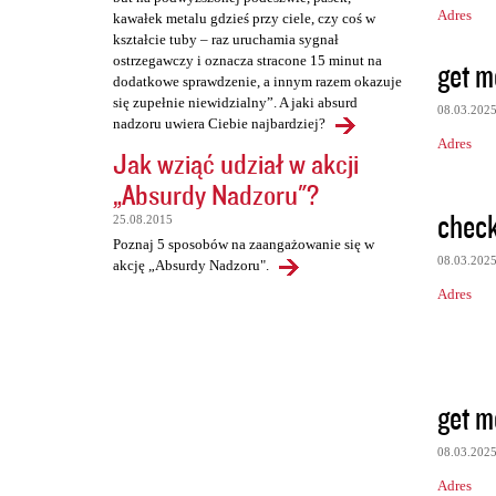
Adres
kawałek metalu gdzieś przy ciele, czy coś w
kształcie tuby – raz uruchamia sygnał
ostrzegawczy i oznacza stracone 15 minut na
get m
dodatkowe sprawdzenie, a innym razem okazuje
się zupełnie niewidzialny”. A jaki absurd
08.03.202
nadzoru uwiera Ciebie najbardziej?
Adres
Jak wziąć udział w akcji
„Absurdy Nadzoru"?
check
25.08.2015
Poznaj 5 sposobów na zaangażowanie się w
08.03.202
akcję „Absurdy Nadzoru".
Adres
get m
08.03.202
Adres