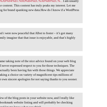
lay/%EB%A9%94%EC%9D%B4%EC%A0%80%EC%...
I am usually
te content. This content has truly peaks my interest. Let me
ng for brand spanking new data.How do I know if a WordPress
i were now peaceful that Albst to foster – it’s got many
amily imagine that that issue is enjoyable, and that’s highly
ame taking note of the nice advice found on your web blog
 never expressed respect to you for those techniques. The
actually been having fun with those things. We appreciate
aking a choice on variety of magnificent tips millions of
r own sincere apologies for not saying thanks to you sooner.
few of the blog posts in your website now, and I really like
bookmark website listing and will probably be checking
 and let me know what you think.