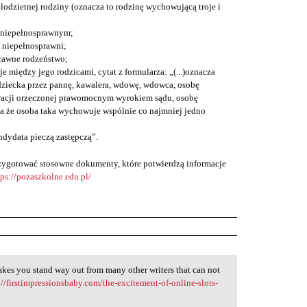
lodzietnej rodziny (oznacza to rodzinę wychowującą troje i
 niepełnosprawnym;
ą niepełnosprawni;
rawne rodzeństwo;
je między jego rodzicami, cytat z formularza: „(...)oznacza
ziecka przez pannę, kawalera, wdowę, wdowca, osobę
racji orzeczonej prawomocnym wyrokiem sądu, osobę
a że osoba taka wychowuje wspólnie co najmniej jedno
ndydata pieczą zastępczą”.
przygotować stosowne dokumenty, które potwierdzą informacje
tps://pozaszkolne.edu.pl/
makes you stand way out from many other writers that can not
://firstimpressionsbaby.com/the-excitement-of-online-slots-