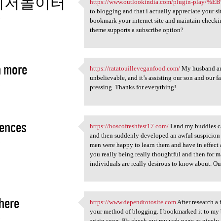
이저놀이터
https://www.outlookindia.com/plugin-p
https://www.outlookindia.com
to blogging and that i actually appreciate your si
5
bookmark your internet site and maintain checki
theme supports a subscribe option?
n more
https://ratatouilleveganfood.com/
My husband and 
https://ratatouilleveganfood
unbelievable, and it’s assisting our son and our f
5
pressing. Thanks for everything!
ences
https://boscofreshfest17.com/
I and my buddies c
https://boscofreshfest17.com/
and then suddenly developed an awful suspicion I
5
men were happy to learn them and have in effect 
you really being really thoughtful and then for m
individuals are really desirous to know about. Ou
 here
https://www.dependtotosite.com
After research a 
https://www.dependtotosite
your method of blogging. I bookmarked it to my 
5
again soon. Pls check out my web page as nicely