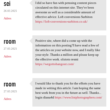
sei
I did so have fun with perusing content pieces
I did so have fun with
circulated on this internet site. They've been
26.03.2025
awesome as well as a considerable amount of
effective advice. Loft conversions Surbiton
Adres
https://loft-conversions-surbiton.co.uk/
room
Positive site, where did u come up with the
Positive site, where did u
information on this posting?I have read a few of
27.03.2025
the articles on your website now, and I really like
your style. Thanks a million and please keep up
Adres
the effective work. olxtoto resmi
https://wegottohangout.com/
room
I would like to thank you for the efforts you have
I would like to thank you for
made in writing this article. I am hoping the same
27.03.2025
best work from you in the future as well. Thanks...
login diana4d
https://www.listphotographers.com/
Adres