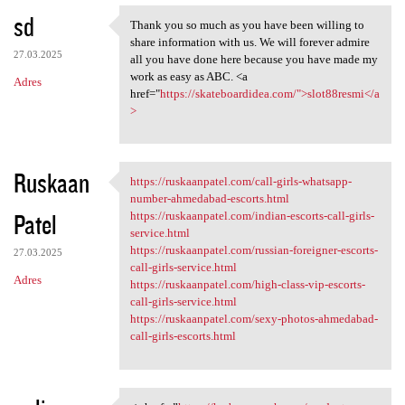
sd
Thank you so much as you have been willing to
Thank you so much as you have
share information with us. We will forever admire
27.03.2025
all you have done here because you have made my
work as easy as ABC. <a
Adres
href="
https://skateboardidea.com/">slot88resmi</a
>
Ruskaan
https://ruskaanpatel.com/call-girls-whatsapp-
https://ruskaanpatel.com/call
number-ahmedabad-escorts.html
Patel
https://ruskaanpatel.com/indian-escorts-call-girls-
service.html
https://ruskaanpatel.com/russian-foreigner-escorts-
27.03.2025
call-girls-service.html
Adres
https://ruskaanpatel.com/high-class-vip-escorts-
call-girls-service.html
https://ruskaanpatel.com/sexy-photos-ahmedabad-
call-girls-escorts.html