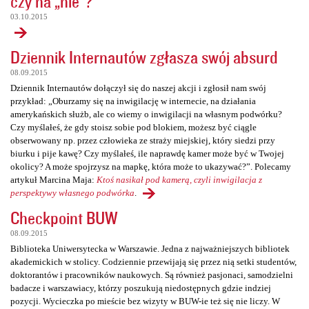
czy na „nie”?
03.10.2015
Dziennik Internautów zgłasza swój absurd
08.09.2015
Dziennik Internautów dołączył się do naszej akcji i zgłosił nam swój
przykład: „Oburzamy się na inwigilację w internecie, na działania
amerykańskich służb, ale co wiemy o inwigilacji na własnym podwórku?
Czy myślałeś, że gdy stoisz sobie pod blokiem, możesz być ciągle
obserwowany np. przez człowieka ze straży miejskiej, który siedzi przy
biurku i pije kawę? Czy myślałeś, ile naprawdę kamer może być w Twojej
okolicy? A może spojrzysz na mapkę, która może to ukazywać?”. Polecamy
artykuł Marcina Maja:
Ktoś nasikał pod kamerą, czyli inwigilacja z
perspektywy własnego podwórka
.
Checkpoint BUW
08.09.2015
Biblioteka Uniwersytecka w Warszawie. Jedna z najważniejszych bibliotek
akademickich w stolicy. Codziennie przewijają się przez nią setki studentów,
doktorantów i pracowników naukowych. Są również pasjonaci, samodzielni
badacze i warszawiacy, którzy poszukują niedostępnych gdzie indziej
pozycji. Wycieczka po mieście bez wizyty w BUW-ie też się nie liczy. W