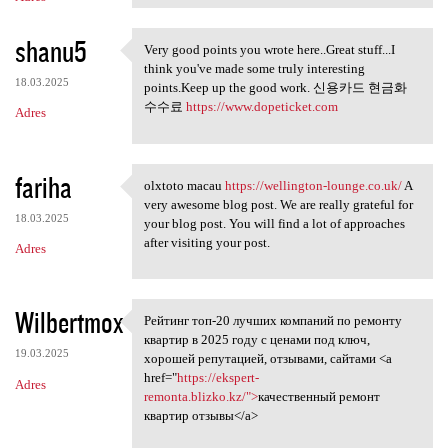
shanu5
Very good points you wrote here..Great stuff...I
Very good points you wrote
think you've made some truly interesting
18.03.2025
points.Keep up the good work. 신용카드 현금화
수수료
https://www.dopeticket.com
Adres
fariha
olxtoto macau
https://wellington-lounge.co.uk/
A
olxtoto macau https:/
very awesome blog post. We are really grateful for
18.03.2025
your blog post. You will find a lot of approaches
after visiting your post.
Adres
Wilbertmox
Рейтинг топ-20 лучших компаний по ремонту
Рейтинг топ-20 лучших
квартир в 2025 году с ценами под ключ,
19.03.2025
хорошей репутацией, отзывами, сайтами <a
href="
https://ekspert-
Adres
remonta.blizko.kz/">
качественный ремонт
квартир отзывы</a>