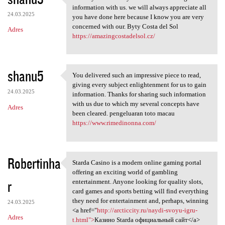
Thank you because you have
information with us. we will always appreciate all
24.03.2025
you have done here because I know you are very
concerned with our. Byty Costa del Sol
Adres
https://amazingcostadelsol.cz/
shanu5
You delivered such an impressive piece to read,
You delivered such an
giving every subject enlightenment for us to gain
24.03.2025
information. Thanks for sharing such information
with us due to which my several concepts have
Adres
been cleared. pengeluaran toto macau
https://www.rimedinonna.com/
Robertinha
Starda Casino is a modern online gaming portal
Starda Casino is a modern
offering an exciting world of gambling
r
entertainment. Anyone looking for quality slots,
card games and sports betting will find everything
they need for entertainment and, perhaps, winning
24.03.2025
<a href="
http://arcticcity.ru/naydi-svoyu-igru-
Adres
t.html">
Казино Starda официальный сайт</a>