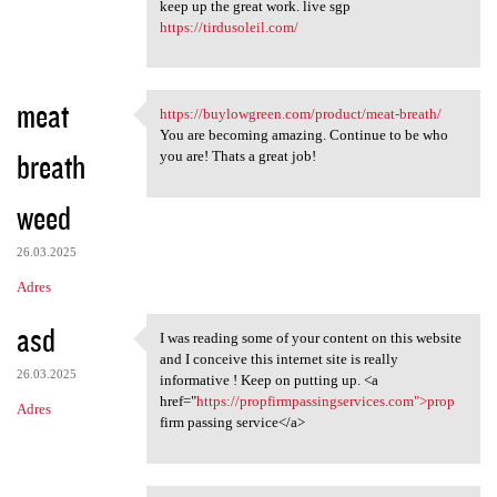
keep up the great work. live sgp
https://tirdusoleil.com/
meat
https://buylowgreen.com/product/meat-breath/
https://buylowgreen.com
You are becoming amazing. Continue to be who
breath
you are! Thats a great job!
weed
26.03.2025
Adres
asd
I was reading some of your content on this website
I was reading some of your
and I conceive this internet site is really
26.03.2025
informative ! Keep on putting up. <a
href="
https://propfirmpassingservices.com">prop
Adres
firm passing service</a>