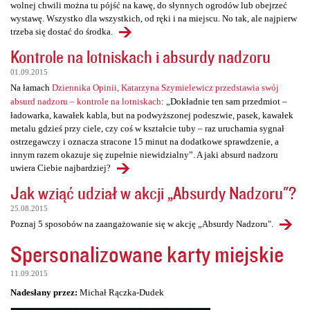
wolnej chwili można tu pójść na kawę, do słynnych ogrodów lub obejrzeć
wystawę. Wszystko dla wszystkich, od ręki i na miejscu. No tak, ale najpierw
trzeba się dostać do środka.
Kontrole na lotniskach i absurdy nadzoru
01.09.2015
Na łamach
Dziennika Opinii, Katarzyna Szymielewicz przedstawia swój
absurd nadzoru – kontrole na lotniskach
: „Dokładnie ten sam przedmiot –
ładowarka, kawałek kabla, but na podwyższonej podeszwie, pasek, kawałek
metalu gdzieś przy ciele, czy coś w kształcie tuby – raz uruchamia sygnał
ostrzegawczy i oznacza stracone 15 minut na dodatkowe sprawdzenie, a
innym razem okazuje się zupełnie niewidzialny”. A jaki absurd nadzoru
uwiera Ciebie najbardziej?
Jak wziąć udział w akcji „Absurdy Nadzoru"?
25.08.2015
Poznaj 5 sposobów na zaangażowanie się w akcję „Absurdy Nadzoru".
Spersonalizowane karty miejskie
11.09.2015
Nadesłany przez:
Michał Rączka-Dudek