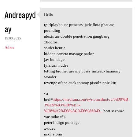
Andreapyd
Hello
Hello
tgirlplayhouse presents: jade flota phat ass
ay
pounding
alexis tae double penetration gangbang
19.03.2025
xbodros
Adres
spider hentia
hidden camera massage parlor
jav bondage
lylalush nudes
letting brother use my pussy instead- harmony
wonder
revenge of the cuck tommy pistolnicole kitt
<a
href=
https://medium.com/@stomathartov/%D8%B
3%D9%83%D8%B3-
%D8%A7%D8%AC%D9%86%D...
heat sex</a>
yae miko r34
peter indigo porn age
xvideu
niki_storm