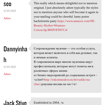
seo
This really which means delightful not to mention
This really which means
original. I just absolutely adore typically the styles
12.03.2025
not to mention anyone who will become it again in
your mailing could be cheerful. harry potter
Adres
bachelorette party
https://www.amazon.com/NE-
Beauty-Slyther-Womens-
Cotton/dp/B0DV8TH7C4/
Dannyinha
Сопровождение мужчин — это особая услуга,
Сопровождение мужчин — это
которая может включать в себя как деловые, так
h
и личные аспекты.
В современном мире многие мужчины ищут
профессионалов, которые могут помочь им в
12.03.2025
различных сферах жизни:
Adres
от бизнес-мероприятий до социальных встреч -
<a href=
http://eskortmoskva.ru/devushki-na-
chas>
девушки москва на час</a>
Jack Stive
Established in 2004, <a