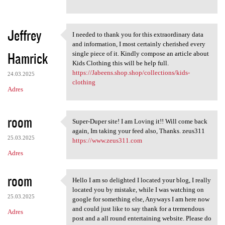
Jeffrey
I needed to thank you for this extraordinary data
I needed to thank you for
and information, I most certainly cherished every
Hamrick
single piece of it. Kindly compose an article about
Kids Clothing this will be help full.
https://Jabeens.shop.shop/collections/kids-
24.03.2025
clothing
Adres
room
Super-Duper site! I am Loving it!! Will come back
Super-Duper site! I am Loving
again, Im taking your feed also, Thanks. zeus311
25.03.2025
https://www.zeus311.com
Adres
room
Hello I am so delighted I located your blog, I really
Hello I am so delighted I
located you by mistake, while I was watching on
25.03.2025
google for something else, Anyways I am here now
and could just like to say thank for a tremendous
Adres
post and a all round entertaining website. Please do