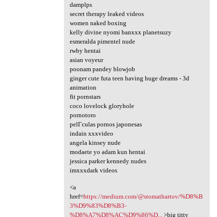
damplps
secret therapy leaked videos
women naked boxing
kelly divine nyomi banxxx planetsuzy
esmeralda pimentel nude
rwby hentai
asian voyeur
poonam pandey blowjob
ginger cute futa teen having huge dreams - 3d
animation
fit pornstars
coco lovelock gloryhole
pornotoro
pelГ­culas pornos japonesas
indain xxxvideo
angela kinsey nude
modaete yo adam kun hentai
jessica parker kennedy nudes
imxxxdark videos
<a
href=
https://medium.com/@stomathartov/%D8%B
3%D9%83%D8%B3-
%D8%A7%D8%AC%D9%86%D...
>big titty