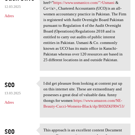
Established in 2004, <a href=
href="
https://www.usmanico.com/">Usmani
&
12.03.2025
Co</a>., Chartered Accountants (UCO) is an all-
women accountancy practice in Pakistan. The Firm
Adres
is registered with Audit Oversight Board Pakistan
pursuant to Regulation 4 of the Audit Oversight
Board (Operations) Regulations 2018 and is
entitled to carry out audits of public interest
entities in Pakistan. Usmani & Co. commonly
known as UCO has its main office in Karachi-
Pakistan whereas over 120 resources are based in
25 different locations in and outside Pakistan.
seo
I did get pleasure from looking at content put up
I did get pleasure from
on this internet site. These are extraordinary and
13.03.2025
possesses a great deal of valuable data. funny
thongs for women
https://www.amazon.com/NE-
Adres
Beauty-Cucci-Womens-Black/dp/B0DZKFRW53/
seo
This approach is an excellent content Document
This approach is an excellent