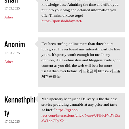
I appreciate everything you
knowledge base.Admiring the time and effort you
17.03.2025
put into your blog and detailed information you
offer.Thanks. olxtoto togel
Adres
https://sportsholidays.net/
Anonim
I’ve been surfing online more than three hours
I’ve been surfing online more
today, yet I never found any interesting article like
17.03.2025
yours. It’s pretty worth enough for me. In my
opinion, if all webmasters and bloggers made good
Adres
content as you did, the web will be a lot more
useful than ever before. 카드현금화 https://카드결
제현금화.kr
Kennethphi
Medispensary Marijuana Delivery is the the best
Medispensary Marijuana
service providing cannabis at any price and taste
ty
<a href="
https://rgr.bob-
recs.com/interactions/click/None/UFJPRFVDVDtz
aW1pbGFyX21...
17.03.2025