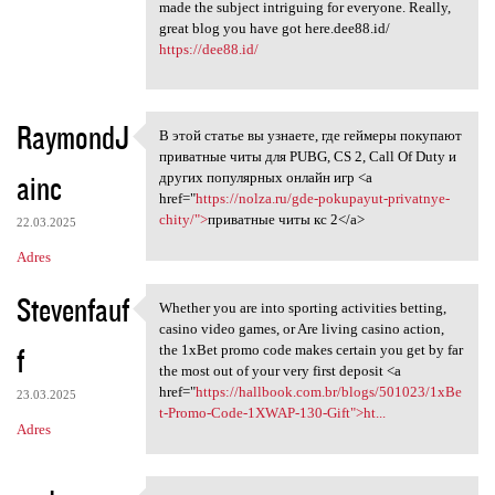
made the subject intriguing for everyone. Really,
great blog you have got here.dee88.id/
https://dee88.id/
RaymondJ
В этой статье вы узнаете, где геймеры покупают
В этой статье вы узнаете, где
приватные читы для PUBG, CS 2, Call Of Duty и
ainc
других популярных онлайн игр <a
href="
https://nolza.ru/gde-pokupayut-privatnye-
chity/">
приватные читы кс 2</a>
22.03.2025
Adres
Stevenfauf
Whether you are into sporting activities betting,
Whether you are into sporting
casino video games, or Are living casino action,
f
the 1xBet promo code makes certain you get by far
the most out of your very first deposit <a
href="
https://hallbook.com.br/blogs/501023/1xBe
23.03.2025
t-Promo-Code-1XWAP-130-Gift">ht...
Adres