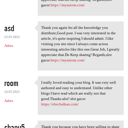
gacor
https://myautom.com/
asd
Thank you again for all the knowledge you
Thank you again for all the
distribute,Good post. I was very interested in the
23.03.2025
article, it's quite inspiring I should admit. I like
visiting you site since I always come across
Adres
interesting articles like this one.Great Job, I greatly
appreciate that.Do Keep sharing! Regards,slot
gacor
https://myautom.com/
room
I really loved reading your blog. It was very well
I really loved reading your
authored and easy to understand. Unlike other
24.03.2025
blogs I have read which are really not that
good.Thanks alot! slot gacor
Adres
https://ebecbalkan.com/
shanu5
Thank you because you have been willing to share