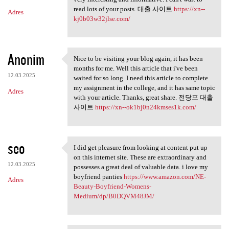
read lots of your posts. 대출 사이트
https://xn--
Adres
kj0b03w32jlse.com/
Anonim
Nice to be visiting your blog again, it has been
Nice to be visiting your blog
months for me. Well this article that i've been
12.03.2025
waited for so long. I need this article to complete
my assignment in the college, and it has same topic
Adres
with your article. Thanks, great share. 전당포 대출
사이트
https://xn--ok1bj0n24kmses1k.com/
seo
I did get pleasure from looking at content put up
I did get pleasure from
on this internet site. These are extraordinary and
12.03.2025
possesses a great deal of valuable data. i love my
boyfriend panties
https://www.amazon.com/NE-
Adres
Beauty-Boyfriend-Womens-
Medium/dp/B0DQVM48JM/