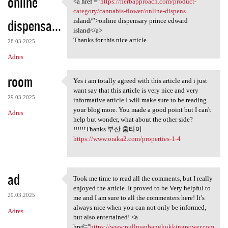
online
<a href =”
https://herbapproach.com/product-
<a href =”https:/
category/cannabis-flower/online-dispens...
dispensa...
island/”>online dispensary prince edward
island</a>
Thanks for this nice article.
28.03.2025
Adres
room
Yes i am totally agreed with this article and i just
Yes i am totally agreed with
want say that this article is very nice and very
29.03.2025
informative article.I will make sure to be reading
your blog more. You made a good point but I can't
Adres
help but wonder, what about the other side?
!!!!!!Thanks 부산 홈타이
https://www.oraka2.com/properties-1-4
ad
Took me time to read all the comments, but I really
Took me time to read all the
enjoyed the article. It proved to be Very helpful to
29.03.2025
me and I am sure to all the commenters here! It’s
always nice when you can not only be informed,
Adres
but also entertained! <a
href="
https://www.pullmanbangkokkingpower.com