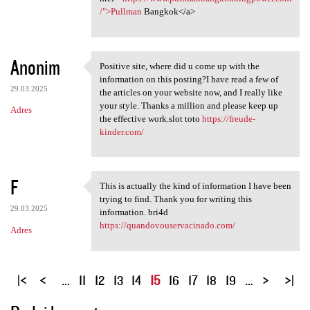
/">Pullman
Bangkok</a>
Anonim
Positive site, where did u come up with the
Positive site, where did u
information on this posting?I have read a few of
29.03.2025
the articles on your website now, and I really like
your style. Thanks a million and please keep up
Adres
the effective work.slot toto
https://freude-
kinder.com/
F
This is actually the kind of information I have been
This is actually the kind of
trying to find. Thank you for writing this
29.03.2025
information. bri4d
https://quandovouservacinado.com/
Adres
S
…
11
12
13
14
15
16
17
18
19
…
t