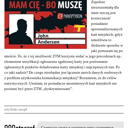
Zupełnie
niezrozumiałą dla
mnie rzeczą jest
konieczność
posiadanie
spersonalizowanych
kart miejskich, gdyż
umożliwia to
śledzenie sposobu w
jaki poruszam się po
mieście. To, że z tej możliwość ZTM korzysta widać w jego procedurach np.:
elementem weryfikacji zgłoszenia zgubionej karty jest porównanie
zgłoszonych punktów doładowania karty miejskiej i najczęstszych tras. Po
co taki nadzór? Do czego niezbędne jest łączenie moich danych osobowych
z profilem użytkownika komunikacji miejskiej? Rozumiem, że do celów
statystycznych. Uważam, że posiadacze anonimowych kart miejskich nie
powinni być przez ZTM „dyskryminowani”.
wścibski urząd
K
Ставки на спорт и азартные игры становятся