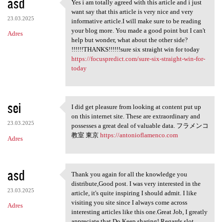
asd
Yes i am totally agreed with this article and i just
Yes i am totally agreed with
want say that this article is very nice and very
23.03.2025
informative article.I will make sure to be reading
your blog more. You made a good point but I can't
Adres
help but wonder, what about the other side?
!!!!!!THANKS!!!!!!sure six straight win for today
https://focuspredict.com/sure-six-straight-win-for-
today
sei
I did get pleasure from looking at content put up
I did get pleasure from
on this internet site. These are extraordinary and
23.03.2025
possesses a great deal of valuable data. フラメンコ
教室 東京
https://antonioflamenco.com
Adres
asd
Thank you again for all the knowledge you
Thank you again for all the
distribute,Good post. I was very interested in the
23.03.2025
article, it's quite inspiring I should admit. I like
visiting you site since I always come across
Adres
interesting articles like this one.Great Job, I greatly
appreciate that.Do Keep sharing! Regards,slot