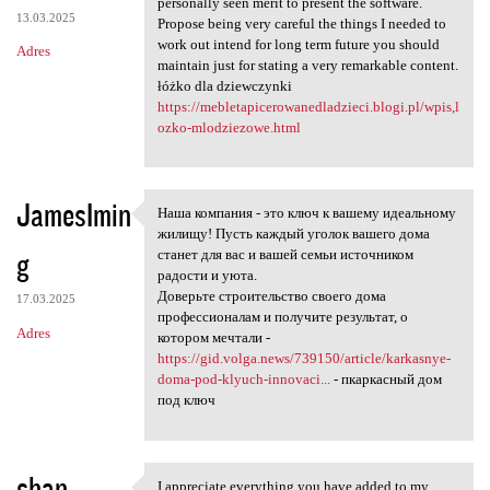
personally seen merit to present the software.
13.03.2025
Propose being very careful the things I needed to
work out intend for long term future you should
Adres
maintain just for stating a very remarkable content.
łóżko dla dziewczynki
https://mebletapicerowanedladzieci.blogi.pl/wpis,l
ozko-mlodziezowe.html
JamesImin
Наша компания - это ключ к вашему идеальному
Наша компания - это ключ к
жилищу! Пусть каждый уголок вашего дома
g
станет для вас и вашей семьи источником
радости и уюта.
Доверьте строительство своего дома
17.03.2025
профессионалам и получите результат, о
Adres
котором мечтали -
https://gid.volga.news/739150/article/karkasnye-
doma-pod-klyuch-innovaci...
- пкаркасный дом
под ключ
shan
I appreciate everything you have added to my