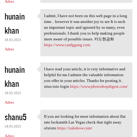
Adres
hunain
I admit, I have not been on this web page in a long
I admit, I have not been on
time... however it was another joy to see It is such
khan
an important topic and ignored by so many, even
professionals. I thank you to help making people
more aware of possible issues. 카드현금화
18.03.2025
https://www.cardggang.com
Adres
hunain
I have read your article, it is very informative and
I have read your article, it
helpful for me.I admire the valuable information
khan
you offer in your articles. Thanks for posting it..
situs toto login
https://www.photoshopdigest.com/
18.03.2025
Adres
shanu5
If you are looking for more information about flat
If you are looking for more
rate locksmith Las Vegas check that right away.
18.03.2025
olxtoto
https://zakshow.com/
Adres