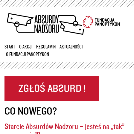
Przejdź
do
treści
START
O AKCJI
REGULAMIN
AKTUALNOŚCI
O FUNDACJI PANOPTYKON
CO NOWEGO?
Starcie Absurdów Nadzoru – jesteś na „tak”