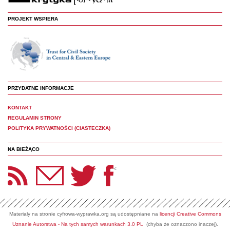
PROJEKT WSPIERA
PRZYDATNE INFORMACJE
KONTAKT
REGULAMIN STRONY
POLITYKA PRYWATNOŚCI (CIASTECZKA)
NA BIEŻĄCO
etter Panoptyka
Twitter
Facebook
<
Materiały na stronie cyfrowa-wyprawka.org są udostępniane na
licencji Creative Commons
Uznanie Autorstwa - Na tych samych warunkach 3.0 PL
(chyba że oznaczono inaczej).