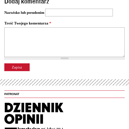
Dodaj komentarz
r
o
Nazwisko lub pseudonim
n
y
Treść Twojego komentarza
*
PATRONAT