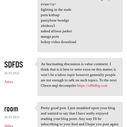
eviee</a>
fighting in the nude
porn kidnap
pantyhose bondge
xbideos3
naked allison parker
mauga porn
bokep video download
SDFDS
An fascinating discussion is value comment. I
An fascinating discussion is
think that it is best to write extra on this matter, it
20.03.2025
won’t be a taboo topic however generally people
are not enough to talk on such topics. To the next.
Adres
Cheers mql decompiler
https://x86dbg.com
room
Pretty good post. I just stumbled upon your blog
Pretty good post. I just
and wanted to say that I have really enjoyed
20.03.2025
reading your blog posts. Any way I'll be
subscribing to your feed and I hope you post again
Adres