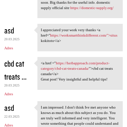
soon. Big thanks for the useful info. domestic
supply official site
https://domestic-supply.org/
asd
I appreciated your work very thanks <a
I appreciated your work very
href="
https://worksmartthinkdifferent.com/">situs
20.03.2025
kokitoto</a>
Adres
cbd cat
<a href =”
https://herbapproach.com/product-
<a href =”https:/
category/cbd-cat-treats-canada/
”>cbd cat treats
treats ...
canada</a>
Great post! Very insightful and helpful tips!
20.03.2025
Adres
asd
I am impressed. I don't think Ive met anyone who
I am impressed. I don't think
knows as much about this subject as you do. You
22.03.2025
are truly well informed and very intelligent. You
wrote something that people could understand and
Adres