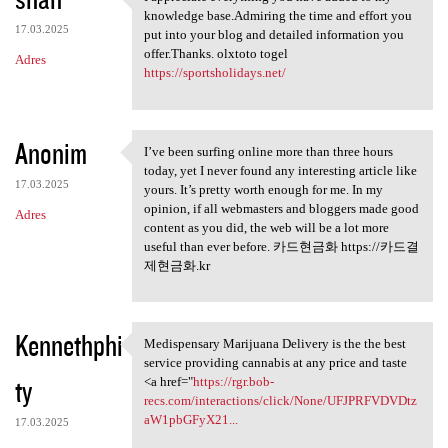
I appreciate everything you
knowledge base.Admiring the time and effort you
17.03.2025
put into your blog and detailed information you
offer.Thanks. olxtoto togel
Adres
https://sportsholidays.net/
Anonim
I’ve been surfing online more than three hours
I’ve been surfing online more
today, yet I never found any interesting article like
17.03.2025
yours. It’s pretty worth enough for me. In my
opinion, if all webmasters and bloggers made good
Adres
content as you did, the web will be a lot more
useful than ever before. 카드현금화 https://카드결
제현금화.kr
Kennethphi
Medispensary Marijuana Delivery is the the best
Medispensary Marijuana
service providing cannabis at any price and taste
ty
<a href="
https://rgr.bob-
recs.com/interactions/click/None/UFJPRFVDVDtz
aW1pbGFyX21...
17.03.2025