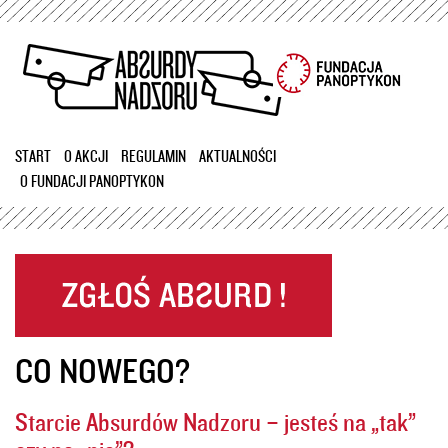
Przejdź
do
treści
START
O AKCJI
REGULAMIN
AKTUALNOŚCI
O FUNDACJI PANOPTYKON
CO NOWEGO?
Starcie Absurdów Nadzoru – jesteś na „tak”