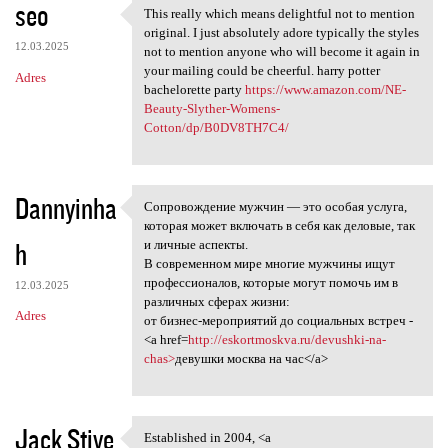
seo
This really which means delightful not to mention
This really which means
original. I just absolutely adore typically the styles
12.03.2025
not to mention anyone who will become it again in
your mailing could be cheerful. harry potter
Adres
bachelorette party
https://www.amazon.com/NE-
Beauty-Slyther-Womens-
Cotton/dp/B0DV8TH7C4/
Dannyinha
Сопровождение мужчин — это особая услуга,
Сопровождение мужчин — это
которая может включать в себя как деловые, так
h
и личные аспекты.
В современном мире многие мужчины ищут
профессионалов, которые могут помочь им в
12.03.2025
различных сферах жизни:
Adres
от бизнес-мероприятий до социальных встреч -
<a href=
http://eskortmoskva.ru/devushki-na-
chas>
девушки москва на час</a>
Jack Stive
Established in 2004, <a