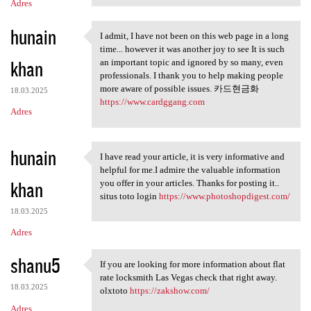
Adres
hunain
I admit, I have not been on this web page in a long
I admit, I have not been on
time... however it was another joy to see It is such
khan
an important topic and ignored by so many, even
professionals. I thank you to help making people
more aware of possible issues. 카드현금화
18.03.2025
https://www.cardggang.com
Adres
hunain
I have read your article, it is very informative and
I have read your article, it
helpful for me.I admire the valuable information
khan
you offer in your articles. Thanks for posting it..
situs toto login
https://www.photoshopdigest.com/
18.03.2025
Adres
shanu5
If you are looking for more information about flat
If you are looking for more
rate locksmith Las Vegas check that right away.
18.03.2025
olxtoto
https://zakshow.com/
Adres