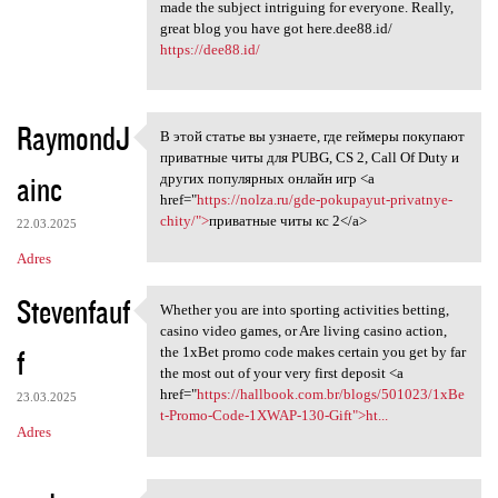
made the subject intriguing for everyone. Really,
great blog you have got here.dee88.id/
https://dee88.id/
RaymondJ
В этой статье вы узнаете, где геймеры покупают
В этой статье вы узнаете, где
приватные читы для PUBG, CS 2, Call Of Duty и
ainc
других популярных онлайн игр <a
href="
https://nolza.ru/gde-pokupayut-privatnye-
chity/">
приватные читы кс 2</a>
22.03.2025
Adres
Stevenfauf
Whether you are into sporting activities betting,
Whether you are into sporting
casino video games, or Are living casino action,
f
the 1xBet promo code makes certain you get by far
the most out of your very first deposit <a
href="
https://hallbook.com.br/blogs/501023/1xBe
23.03.2025
t-Promo-Code-1XWAP-130-Gift">ht...
Adres