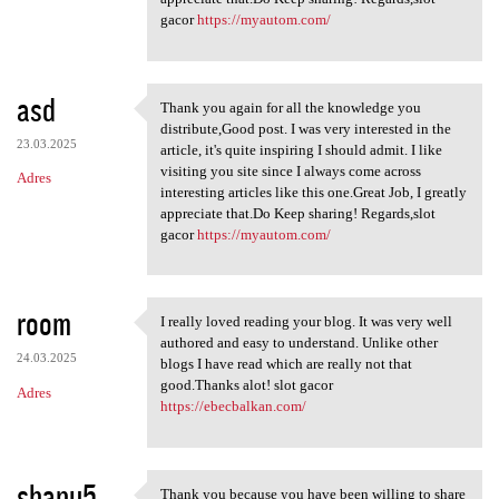
gacor
https://myautom.com/
asd
Thank you again for all the knowledge you
Thank you again for all the
distribute,Good post. I was very interested in the
23.03.2025
article, it's quite inspiring I should admit. I like
visiting you site since I always come across
Adres
interesting articles like this one.Great Job, I greatly
appreciate that.Do Keep sharing! Regards,slot
gacor
https://myautom.com/
room
I really loved reading your blog. It was very well
I really loved reading your
authored and easy to understand. Unlike other
24.03.2025
blogs I have read which are really not that
good.Thanks alot! slot gacor
Adres
https://ebecbalkan.com/
shanu5
Thank you because you have been willing to share