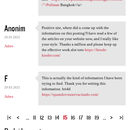
/">Pullman
Bangkok</a>
Anonim
Positive site, where did u come up with the
Positive site, where did u
information on this posting?I have read a few of
29.03.2025
the articles on your website now, and I really like
your style. Thanks a million and please keep up
Adres
the effective work.slot toto
https://freude-
kinder.com/
F
This is actually the kind of information I have been
This is actually the kind of
trying to find. Thank you for writing this
29.03.2025
information. bri4d
https://quandovouservacinado.com/
Adres
S
…
11
12
13
14
15
16
17
18
19
…
t