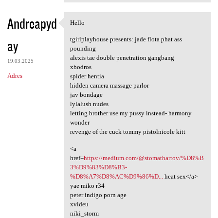
Andreapyd
Hello
Hello
tgirlplayhouse presents: jade flota phat ass
ay
pounding
alexis tae double penetration gangbang
19.03.2025
xbodros
Adres
spider hentia
hidden camera massage parlor
jav bondage
lylalush nudes
letting brother use my pussy instead- harmony
wonder
revenge of the cuck tommy pistolnicole kitt
<a
href=
https://medium.com/@stomathartov/%D8%B
3%D9%83%D8%B3-
%D8%A7%D8%AC%D9%86%D...
heat sex</a>
yae miko r34
peter indigo porn age
xvideu
niki_storm