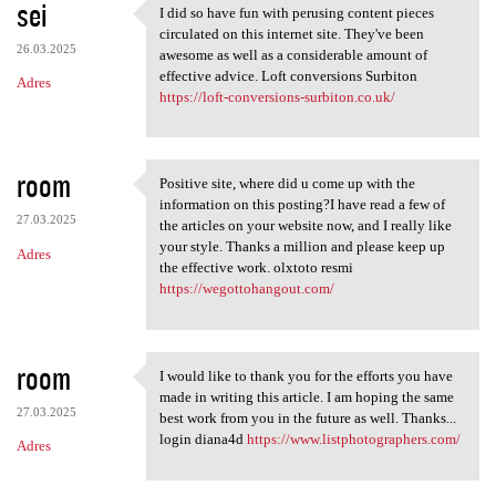
sei
I did so have fun with perusing content pieces
I did so have fun with
circulated on this internet site. They've been
26.03.2025
awesome as well as a considerable amount of
effective advice. Loft conversions Surbiton
Adres
https://loft-conversions-surbiton.co.uk/
room
Positive site, where did u come up with the
Positive site, where did u
information on this posting?I have read a few of
27.03.2025
the articles on your website now, and I really like
your style. Thanks a million and please keep up
Adres
the effective work. olxtoto resmi
https://wegottohangout.com/
room
I would like to thank you for the efforts you have
I would like to thank you for
made in writing this article. I am hoping the same
27.03.2025
best work from you in the future as well. Thanks...
login diana4d
https://www.listphotographers.com/
Adres