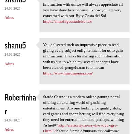
Thank you because you have
information with us. we will always appreciate all
24.03.2025
you have done here because I know you are very
concerned with our. Byty Costa del Sol
Adres
https://amazingcostadelsol.cz/
shanu5
You delivered such an impressive piece to read,
You delivered such an
giving every subject enlightenment for us to gain
24.03.2025
information. Thanks for sharing such information
with us due to which my several concepts have
Adres
been cleared. pengeluaran toto macau
https://www.rimedinonna.com/
Robertinha
Starda Casino is a modern online gaming portal
Starda Casino is a modern
offering an exciting world of gambling
r
entertainment. Anyone looking for quality slots,
card games and sports betting will find everything
they need for entertainment and, perhaps, winning
24.03.2025
<a href="
http://arcticcity.ru/naydi-svoyu-igru-
Adres
t.html">
Казино Starda официальный сайт</a>