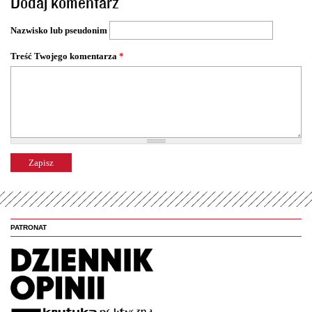
Dodaj komentarz
r
o
Nazwisko lub pseudonim
n
y
Treść Twojego komentarza
*
PATRONAT