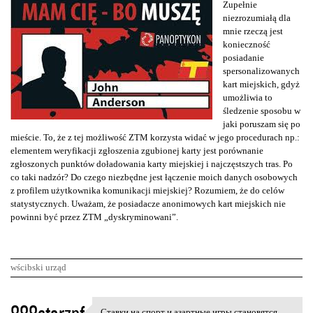
Zupełnie
niezrozumiałą dla
mnie rzeczą jest
konieczność
posiadanie
spersonalizowanych
kart miejskich, gdyż
umożliwia to
śledzenie sposobu w
jaki poruszam się po
mieście. To, że z tej możliwość ZTM korzysta widać w jego procedurach np.:
elementem weryfikacji zgłoszenia zgubionej karty jest porównanie
zgłoszonych punktów doładowania karty miejskiej i najczęstszych tras. Po
co taki nadzór? Do czego niezbędne jest łączenie moich danych osobowych
z profilem użytkownika komunikacji miejskiej? Rozumiem, że do celów
statystycznych. Uważam, że posiadacze anonimowych kart miejskich nie
powinni być przez ZTM „dyskryminowani”.
wścibski urząd
K
Ставки на спорт и азартные игры становятся