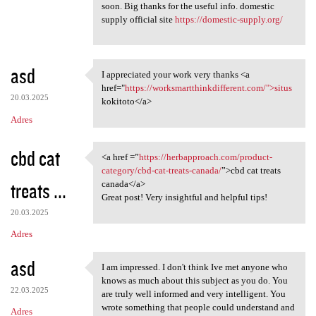
soon. Big thanks for the useful info. domestic
supply official site
https://domestic-supply.org/
asd
I appreciated your work very thanks <a
I appreciated your work very
href="
https://worksmartthinkdifferent.com/">situs
20.03.2025
kokitoto</a>
Adres
cbd cat
<a href =”
https://herbapproach.com/product-
<a href =”https:/
category/cbd-cat-treats-canada/
”>cbd cat treats
treats ...
canada</a>
Great post! Very insightful and helpful tips!
20.03.2025
Adres
asd
I am impressed. I don't think Ive met anyone who
I am impressed. I don't think
knows as much about this subject as you do. You
22.03.2025
are truly well informed and very intelligent. You
wrote something that people could understand and
Adres