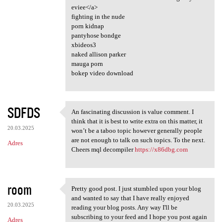
eviee</a>
fighting in the nude
porn kidnap
pantyhose bondge
xbideos3
naked allison parker
mauga porn
bokep video download
SDFDS
An fascinating discussion is value comment. I
An fascinating discussion is
think that it is best to write extra on this matter, it
20.03.2025
won’t be a taboo topic however generally people
are not enough to talk on such topics. To the next.
Adres
Cheers mql decompiler
https://x86dbg.com
room
Pretty good post. I just stumbled upon your blog
Pretty good post. I just
and wanted to say that I have really enjoyed
20.03.2025
reading your blog posts. Any way I'll be
subscribing to your feed and I hope you post again
Adres