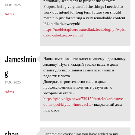
personally seen merit to present the software.
13.03.2025
Propose being very careful the things I needed to
work out intend for long term future you should
Adres
maintain just for stating a very remarkable content.
łóżko dla dziewczynki
https://mebletapicerowanedladzieci.blogi.pl/wpis,l
ozko-mlodziezowe.html
JamesImin
Наша компания - это ключ к вашему идеальному
Наша компания - это ключ к
жилищу! Пусть каждый уголок вашего дома
g
станет для вас и вашей семьи источником
радости и уюта.
Доверьте строительство своего дома
17.03.2025
профессионалам и получите результат, о
Adres
котором мечтали -
https://gid.volga.news/739150/article/karkasnye-
doma-pod-klyuch-innovaci...
- пкаркасный дом
под ключ
shan
I appreciate everything you have added to my