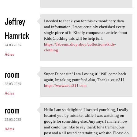
Jeffrey
I needed to thank you for this extraordinary data
I needed to thank you for
and information, I most certainly cherished every
Hamrick
single piece of it. Kindly compose an article about
Kids Clothing this will be help full.
https://Jabeens.shop.shop/collections/kids-
24.03.2025
clothing
Adres
room
Super-Duper site! I am Loving it!! Will come back
Super-Duper site! I am Loving
again, Im taking your feed also, Thanks. zeus311
25.03.2025
https://www.zeus311.com
Adres
room
Hello I am so delighted I located your blog, I really
Hello I am so delighted I
located you by mistake, while I was watching on
25.03.2025
google for something else, Anyways I am here now
and could just like to say thank for a tremendous
Adres
post and a all round entertaining website. Please do