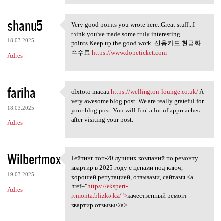
shanu5
Very good points you wrote here..Great stuff...I
Very good points you wrote
think you've made some truly interesting
18.03.2025
points.Keep up the good work. 신용카드 현금화
수수료
https://www.dopeticket.com
Adres
fariha
olxtoto macau
https://wellington-lounge.co.uk/
A
olxtoto macau https:/
very awesome blog post. We are really grateful for
18.03.2025
your blog post. You will find a lot of approaches
after visiting your post.
Adres
Wilbertmox
Рейтинг топ-20 лучших компаний по ремонту
Рейтинг топ-20 лучших
квартир в 2025 году с ценами под ключ,
19.03.2025
хорошей репутацией, отзывами, сайтами <a
href="
https://ekspert-
Adres
remonta.blizko.kz/">
качественный ремонт
квартир отзывы</a>