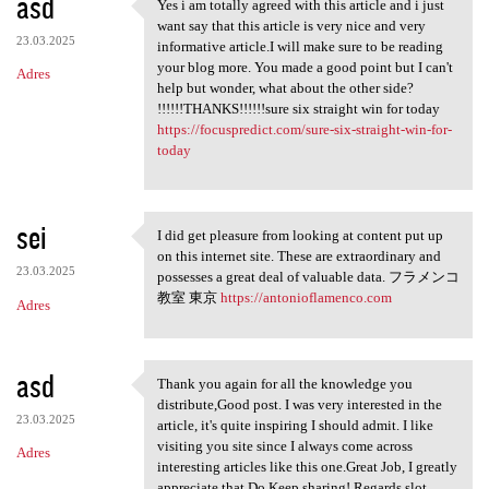
asd
Yes i am totally agreed with this article and i just
Yes i am totally agreed with
want say that this article is very nice and very
23.03.2025
informative article.I will make sure to be reading
your blog more. You made a good point but I can't
Adres
help but wonder, what about the other side?
!!!!!!THANKS!!!!!!sure six straight win for today
https://focuspredict.com/sure-six-straight-win-for-
today
sei
I did get pleasure from looking at content put up
I did get pleasure from
on this internet site. These are extraordinary and
23.03.2025
possesses a great deal of valuable data. フラメンコ
教室 東京
https://antonioflamenco.com
Adres
asd
Thank you again for all the knowledge you
Thank you again for all the
distribute,Good post. I was very interested in the
23.03.2025
article, it's quite inspiring I should admit. I like
visiting you site since I always come across
Adres
interesting articles like this one.Great Job, I greatly
appreciate that.Do Keep sharing! Regards,slot