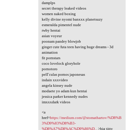
damplps
secret therapy leaked videos
women naked boxing
kelly divine nyomi banxxx planetsuzy
esmeralda pimentel nude
rwby hentai
asian voyeur
poonam pandey blowjob
ginger cute futa teen having huge dreams - 3d
animation
fit pornstars
coco lovelock gloryhole
pornotoro
pelГ­culas pornos japonesas
indain xxxvideo
angela kinsey nude
modaete yo adam kun hentai
jessica parker kennedy nudes
imxxxdark videos
<a
href=
https://medium.com/@stomathartov/%D8%B
3%D9%83%D8%B3-
%D8%A7%D8%AC%D9%86%D...
>big titty