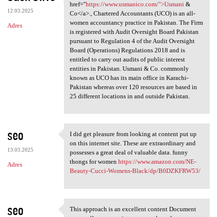
Established in 2004, <a href=
href="
https://www.usmanico.com/">Usmani
&
12.03.2025
Co</a>., Chartered Accountants (UCO) is an all-
women accountancy practice in Pakistan. The Firm
Adres
is registered with Audit Oversight Board Pakistan
pursuant to Regulation 4 of the Audit Oversight
Board (Operations) Regulations 2018 and is
entitled to carry out audits of public interest
entities in Pakistan. Usmani & Co. commonly
known as UCO has its main office in Karachi-
Pakistan whereas over 120 resources are based in
25 different locations in and outside Pakistan.
seo
I did get pleasure from looking at content put up
I did get pleasure from
on this internet site. These are extraordinary and
13.03.2025
possesses a great deal of valuable data. funny
thongs for women
https://www.amazon.com/NE-
Adres
Beauty-Cucci-Womens-Black/dp/B0DZKFRW53/
seo
This approach is an excellent content Document
This approach is an excellent