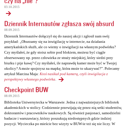
czy na „nie”?
03.10.2015
Dziennik Internautów zgłasza swój absurd
08.09.2015
Dziennik Internautów dołączył się do naszej akcji i zgłosił nam swój
przykład: „Oburzamy się na inwigilację w internecie, na działania
amerykańskich służb, ale co wiemy o inwigilacji na własnym podwórku?
Czy myślałeś, że gdy stoisz sobie pod blokiem, możesz być ciągle
obserwowany np. przez człowieka ze straży miejskiej, który siedzi przy
biurku i pije kawę? Czy myślałeś, ile naprawdę kamer może być w Twojej
okolicy? A może spojrzysz na mapkę, która może to ukazywać?”. Polecamy
artykuł Marcina Maja:
Ktoś nasikał pod kamerą, czyli inwigilacja z
perspektywy własnego podwórka
.
Checkpoint BUW
08.09.2015
Biblioteka Uniwersytecka w Warszawie. Jedna z najważniejszych bibliotek
akademickich w stolicy. Codziennie przewijają się przez nią setki studentów,
doktorantów i pracowników naukowych. Są również pasjonaci, samodzielni
badacze i warszawiacy, którzy poszukują niedostępnych gdzie indziej
pozycji. Wycieczka po mieście bez wizyty w BUW-ie też się nie liczy. W