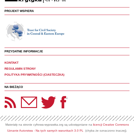
PROJEKT WSPIERA
PRZYDATNE INFORMACJE
KONTAKT
REGULAMIN STRONY
POLITYKA PRYWATNOŚCI (CIASTECZKA)
NA BIEŻĄCO
etter Panoptyka
Twitter
Facebook
<
Materiały na stronie cyfrowa-wyprawka.org są udostępniane na
licencji Creative Commons
Uznanie Autorstwa - Na tych samych warunkach 3.0 PL
(chyba że oznaczono inaczej).