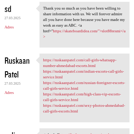
sd
Thank you so much as you have been willing to
Thank you so much as you have
share information with us. We will forever admire
27.03.2025
all you have done here because you have made my
work as easy as ABC. <a
Adres
href="
https://skateboardidea.com/">slot88resmi</a
>
Ruskaan
https://ruskaanpatel.com/call-girls-whatsapp-
https://ruskaanpatel.com/call
number-ahmedabad-escorts.html
Patel
https://ruskaanpatel.com/indian-escorts-call-girls-
service.html
https://ruskaanpatel.com/russian-foreigner-escorts-
27.03.2025
call-girls-service.html
Adres
https://ruskaanpatel.com/high-class-vip-escorts-
call-girls-service.html
https://ruskaanpatel.com/sexy-photos-ahmedabad-
call-girls-escorts.html