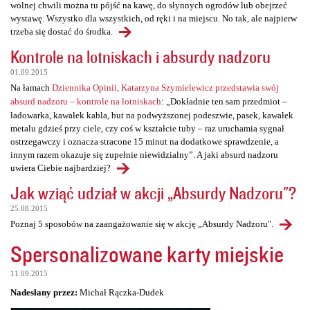
wolnej chwili można tu pójść na kawę, do słynnych ogrodów lub obejrzeć
wystawę. Wszystko dla wszystkich, od ręki i na miejscu. No tak, ale najpierw
trzeba się dostać do środka.
Kontrole na lotniskach i absurdy nadzoru
01.09.2015
Na łamach
Dziennika Opinii, Katarzyna Szymielewicz przedstawia swój
absurd nadzoru – kontrole na lotniskach
: „Dokładnie ten sam przedmiot –
ładowarka, kawałek kabla, but na podwyższonej podeszwie, pasek, kawałek
metalu gdzieś przy ciele, czy coś w kształcie tuby – raz uruchamia sygnał
ostrzegawczy i oznacza stracone 15 minut na dodatkowe sprawdzenie, a
innym razem okazuje się zupełnie niewidzialny”. A jaki absurd nadzoru
uwiera Ciebie najbardziej?
Jak wziąć udział w akcji „Absurdy Nadzoru"?
25.08.2015
Poznaj 5 sposobów na zaangażowanie się w akcję „Absurdy Nadzoru".
Spersonalizowane karty miejskie
11.09.2015
Nadesłany przez:
Michał Rączka-Dudek