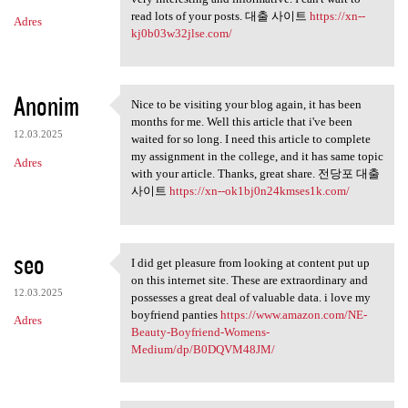
read lots of your posts. 대출 사이트
https://xn--
Adres
kj0b03w32jlse.com/
Anonim
Nice to be visiting your blog again, it has been
Nice to be visiting your blog
months for me. Well this article that i've been
12.03.2025
waited for so long. I need this article to complete
my assignment in the college, and it has same topic
Adres
with your article. Thanks, great share. 전당포 대출
사이트
https://xn--ok1bj0n24kmses1k.com/
seo
I did get pleasure from looking at content put up
I did get pleasure from
on this internet site. These are extraordinary and
12.03.2025
possesses a great deal of valuable data. i love my
boyfriend panties
https://www.amazon.com/NE-
Adres
Beauty-Boyfriend-Womens-
Medium/dp/B0DQVM48JM/