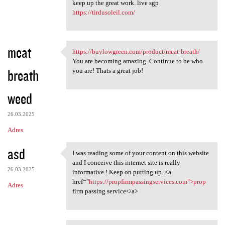
keep up the great work. live sgp
https://tirdusoleil.com/
meat
https://buylowgreen.com/product/meat-breath/
https://buylowgreen.com
You are becoming amazing. Continue to be who
breath
you are! Thats a great job!
weed
26.03.2025
Adres
asd
I was reading some of your content on this website
I was reading some of your
and I conceive this internet site is really
26.03.2025
informative ! Keep on putting up. <a
href="
https://propfirmpassingservices.com">prop
Adres
firm passing service</a>