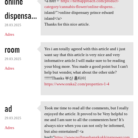
online
<a href =”
https://herbapproach.com/product-
<a href =”https:/
category/cannabis-flower/online-dispens...
dispensa...
island/”>online dispensary prince edward
island</a>
Thanks for this nice article.
28.03.2025
Adres
room
Yes i am totally agreed with this article and i just
Yes i am totally agreed with
want say that this article is very nice and very
29.03.2025
informative article.I will make sure to be reading
your blog more. You made a good point but I can't
Adres
help but wonder, what about the other side?
!!!!!!Thanks 부산 홈타이
https://www.oraka2.com/properties-1-4
ad
Took me time to read all the comments, but I really
Took me time to read all the
enjoyed the article. It proved to be Very helpful to
29.03.2025
me and I am sure to all the commenters here! It’s
always nice when you can not only be informed,
Adres
but also entertained! <a
href="
https://www.pullmanbangkokkingpower.com