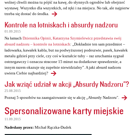
wolnej chwili można tu pójść na kawę, do słynnych ogrodów lub obejrzeć
wystawę. Wszystko dla wszystkich, od ręki i na miejscu. No tak, ale najpierw
trzeba się dostać do środka.
Kontrole na lotniskach i absurdy nadzoru
01.09.2015
Na łamach
Dziennika Opinii, Katarzyna Szymielewicz przedstawia swój
absurd nadzoru – kontrole na lotniskach
: „Dokładnie ten sam przedmiot –
ładowarka, kawałek kabla, but na podwyższonej podeszwie, pasek, kawałek
metalu gdzieś przy ciele, czy coś w kształcie tuby – raz uruchamia sygnał
ostrzegawczy i oznacza stracone 15 minut na dodatkowe sprawdzenie, a
innym razem okazuje się zupełnie niewidzialny”. A jaki absurd nadzoru
uwiera Ciebie najbardziej?
Jak wziąć udział w akcji „Absurdy Nadzoru"?
25.08.2015
Poznaj 5 sposobów na zaangażowanie się w akcję „Absurdy Nadzoru".
Spersonalizowane karty miejskie
11.09.2015
Nadesłany przez:
Michał Rączka-Dudek