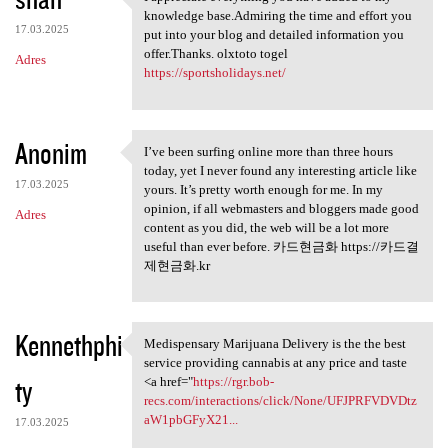
I appreciate everything you
knowledge base.Admiring the time and effort you
17.03.2025
put into your blog and detailed information you
offer.Thanks. olxtoto togel
Adres
https://sportsholidays.net/
Anonim
I’ve been surfing online more than three hours
I’ve been surfing online more
today, yet I never found any interesting article like
17.03.2025
yours. It’s pretty worth enough for me. In my
opinion, if all webmasters and bloggers made good
Adres
content as you did, the web will be a lot more
useful than ever before. 카드현금화 https://카드결
제현금화.kr
Kennethphi
Medispensary Marijuana Delivery is the the best
Medispensary Marijuana
service providing cannabis at any price and taste
ty
<a href="
https://rgr.bob-
recs.com/interactions/click/None/UFJPRFVDVDtz
aW1pbGFyX21...
17.03.2025