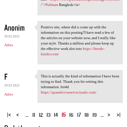
/">Pullman
Bangkok</a>
Anonim
Positive site, where did u come up with the
Positive site, where did u
information on this posting?I have read a few of
29.03.2025
the articles on your website now, and I really like
your style. Thanks a million and please keep up
Adres
the effective work.slot toto
https://freude-
kinder.com/
F
This is actually the kind of information I have been
This is actually the kind of
trying to find. Thank you for writing this
29.03.2025
information. bri4d
https://quandovouservacinado.com/
Adres
S
…
11
12
13
14
15
16
17
18
19
…
t