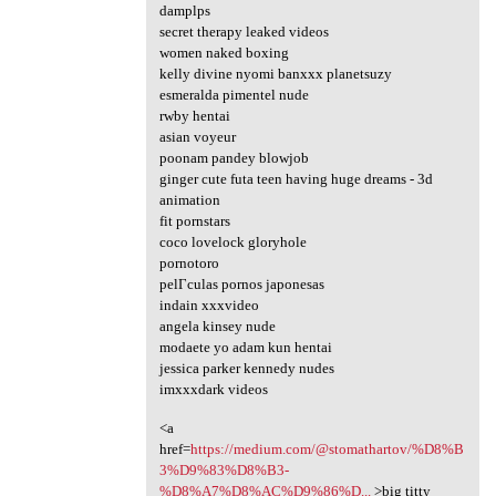
damplps
secret therapy leaked videos
women naked boxing
kelly divine nyomi banxxx planetsuzy
esmeralda pimentel nude
rwby hentai
asian voyeur
poonam pandey blowjob
ginger cute futa teen having huge dreams - 3d
animation
fit pornstars
coco lovelock gloryhole
pornotoro
pelГ­culas pornos japonesas
indain xxxvideo
angela kinsey nude
modaete yo adam kun hentai
jessica parker kennedy nudes
imxxxdark videos
<a
href=
https://medium.com/@stomathartov/%D8%B
3%D9%83%D8%B3-
%D8%A7%D8%AC%D9%86%D...
>big titty