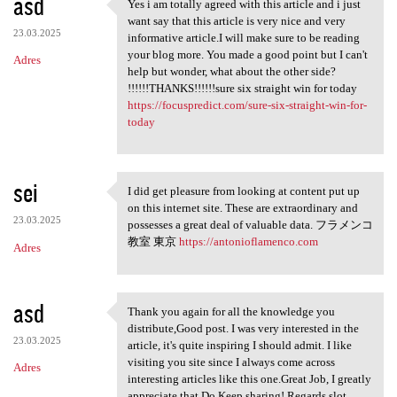
asd
Yes i am totally agreed with this article and i just
Yes i am totally agreed with
want say that this article is very nice and very
23.03.2025
informative article.I will make sure to be reading
your blog more. You made a good point but I can't
Adres
help but wonder, what about the other side?
!!!!!!THANKS!!!!!!sure six straight win for today
https://focuspredict.com/sure-six-straight-win-for-
today
sei
I did get pleasure from looking at content put up
I did get pleasure from
on this internet site. These are extraordinary and
23.03.2025
possesses a great deal of valuable data. フラメンコ
教室 東京
https://antonioflamenco.com
Adres
asd
Thank you again for all the knowledge you
Thank you again for all the
distribute,Good post. I was very interested in the
23.03.2025
article, it's quite inspiring I should admit. I like
visiting you site since I always come across
Adres
interesting articles like this one.Great Job, I greatly
appreciate that.Do Keep sharing! Regards,slot