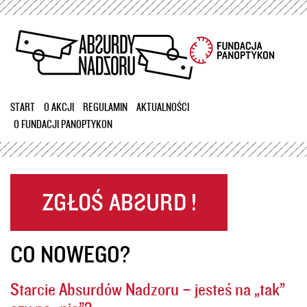
Przejdź
do
treści
START
O AKCJI
REGULAMIN
AKTUALNOŚCI
O FUNDACJI PANOPTYKON
CO NOWEGO?
Starcie Absurdów Nadzoru – jesteś na „tak”