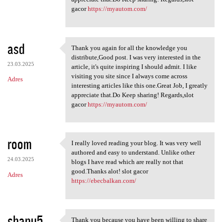
gacor
https://myautom.com/
asd
Thank you again for all the knowledge you
Thank you again for all the
distribute,Good post. I was very interested in the
23.03.2025
article, it's quite inspiring I should admit. I like
visiting you site since I always come across
Adres
interesting articles like this one.Great Job, I greatly
appreciate that.Do Keep sharing! Regards,slot
gacor
https://myautom.com/
room
I really loved reading your blog. It was very well
I really loved reading your
authored and easy to understand. Unlike other
24.03.2025
blogs I have read which are really not that
good.Thanks alot! slot gacor
Adres
https://ebecbalkan.com/
shanu5
Thank you because you have been willing to share