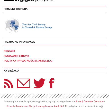
PROJEKT WSPIERA
PRZYDATNE INFORMACJE
KONTAKT
REGULAMIN STRONY
POLITYKA PRYWATNOŚCI (CIASTECZKA)
NA BIEŻĄCO
etter Panoptyka
Twitter
Facebook
<
Materiały na stronie cyfrowa-wyprawka.org są udostępniane na
licencji Creative Commons
Uznanie Autorstwa - Na tych samych warunkach 3.0 PL
(chyba że oznaczono inaczej).