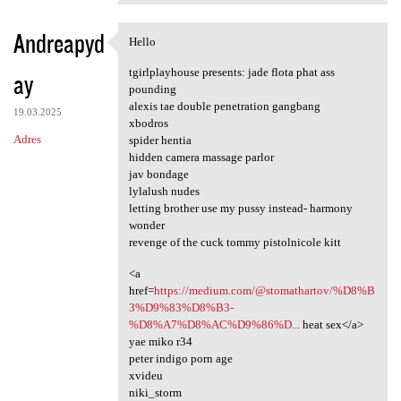
Andreapyd
Hello
Hello
tgirlplayhouse presents: jade flota phat ass
ay
pounding
alexis tae double penetration gangbang
19.03.2025
xbodros
Adres
spider hentia
hidden camera massage parlor
jav bondage
lylalush nudes
letting brother use my pussy instead- harmony
wonder
revenge of the cuck tommy pistolnicole kitt
<a
href=
https://medium.com/@stomathartov/%D8%B
3%D9%83%D8%B3-
%D8%A7%D8%AC%D9%86%D...
heat sex</a>
yae miko r34
peter indigo porn age
xvideu
niki_storm