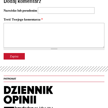
Dodaj komentarz
r
o
Nazwisko lub pseudonim
n
y
Treść Twojego komentarza
*
PATRONAT