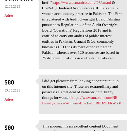
Established in 2004, <a href=
href="
https://www.usmanico.com/">Usmani
&
12.03.2025
Co</a>., Chartered Accountants (UCO) is an all-
women accountancy practice in Pakistan. The Firm
Adres
is registered with Audit Oversight Board Pakistan
pursuant to Regulation 4 of the Audit Oversight
Board (Operations) Regulations 2018 and is
entitled to carry out audits of public interest
entities in Pakistan. Usmani & Co. commonly
known as UCO has its main office in Karachi-
Pakistan whereas over 120 resources are based in
25 different locations in and outside Pakistan.
seo
I did get pleasure from looking at content put up
I did get pleasure from
on this internet site. These are extraordinary and
13.03.2025
possesses a great deal of valuable data. funny
thongs for women
https://www.amazon.com/NE-
Adres
Beauty-Cucci-Womens-Black/dp/B0DZKFRW53/
seo
This approach is an excellent content Document
This approach is an excellent