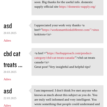
soon. Big thanks for the useful info. domestic
supply official site
https://domestic-supply.org/
asd
I appreciated your work very thanks <a
I appreciated your work very
href="
https://worksmartthinkdifferent.com/">situs
20.03.2025
kokitoto</a>
Adres
cbd cat
<a href =”
https://herbapproach.com/product-
<a href =”https:/
category/cbd-cat-treats-canada/
”>cbd cat treats
treats ...
canada</a>
Great post! Very insightful and helpful tips!
20.03.2025
Adres
asd
I am impressed. I don't think Ive met anyone who
I am impressed. I don't think
knows as much about this subject as you do. You
22.03.2025
are truly well informed and very intelligent. You
wrote something that people could understand and
Adres