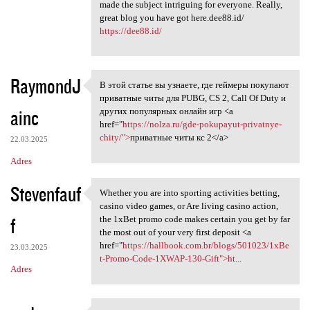
made the subject intriguing for everyone. Really,
great blog you have got here.dee88.id/
https://dee88.id/
RaymondJ
В этой статье вы узнаете, где геймеры покупают
В этой статье вы узнаете, где
приватные читы для PUBG, CS 2, Call Of Duty и
ainc
других популярных онлайн игр <a
href="
https://nolza.ru/gde-pokupayut-privatnye-
chity/">
приватные читы кс 2</a>
22.03.2025
Adres
Stevenfauf
Whether you are into sporting activities betting,
Whether you are into sporting
casino video games, or Are living casino action,
f
the 1xBet promo code makes certain you get by far
the most out of your very first deposit <a
href="
https://hallbook.com.br/blogs/501023/1xBe
23.03.2025
t-Promo-Code-1XWAP-130-Gift">ht...
Adres