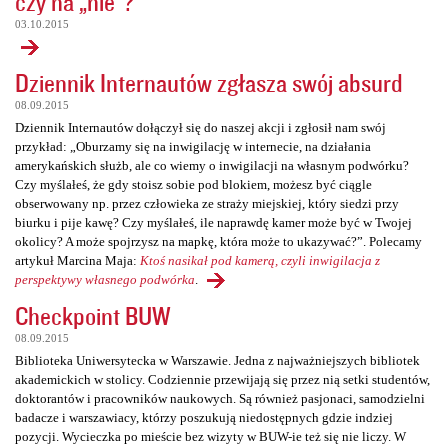
czy na „nie”?
03.10.2015
Dziennik Internautów zgłasza swój absurd
08.09.2015
Dziennik Internautów dołączył się do naszej akcji i zgłosił nam swój
przykład: „Oburzamy się na inwigilację w internecie, na działania
amerykańskich służb, ale co wiemy o inwigilacji na własnym podwórku?
Czy myślałeś, że gdy stoisz sobie pod blokiem, możesz być ciągle
obserwowany np. przez człowieka ze straży miejskiej, który siedzi przy
biurku i pije kawę? Czy myślałeś, ile naprawdę kamer może być w Twojej
okolicy? A może spojrzysz na mapkę, która może to ukazywać?”. Polecamy
artykuł Marcina Maja:
Ktoś nasikał pod kamerą, czyli inwigilacja z
perspektywy własnego podwórka
.
Checkpoint BUW
08.09.2015
Biblioteka Uniwersytecka w Warszawie. Jedna z najważniejszych bibliotek
akademickich w stolicy. Codziennie przewijają się przez nią setki studentów,
doktorantów i pracowników naukowych. Są również pasjonaci, samodzielni
badacze i warszawiacy, którzy poszukują niedostępnych gdzie indziej
pozycji. Wycieczka po mieście bez wizyty w BUW-ie też się nie liczy. W