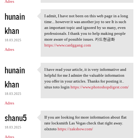
Adres
hunain
I admit, I have not been on this web page in a long
I admit, I have not been on
time... however it was another joy to see It is such
khan
an important topic and ignored by so many, even
professionals. I thank you to help making people
more aware of possible issues. 카드현금화
18.03.2025
https://www.cardggang.com
Adres
hunain
I have read your article, it is very informative and
I have read your article, it
helpful for me.I admire the valuable information
khan
you offer in your articles. Thanks for posting it..
situs toto login
https://www.photoshopdigest.com/
18.03.2025
Adres
shanu5
If you are looking for more information about flat
If you are looking for more
rate locksmith Las Vegas check that right away.
18.03.2025
olxtoto
https://zakshow.com/
Adres