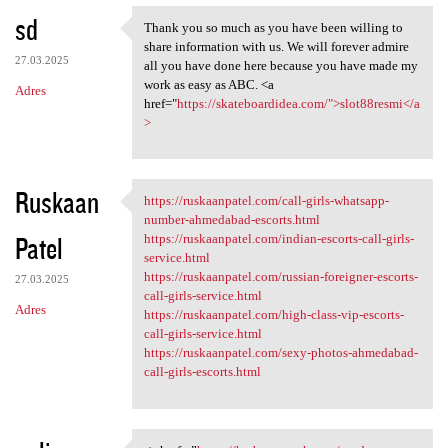
sd
Thank you so much as you have been willing to
Thank you so much as you have
share information with us. We will forever admire
27.03.2025
all you have done here because you have made my
work as easy as ABC. <a
Adres
href="
https://skateboardidea.com/">slot88resmi</a
>
Ruskaan
https://ruskaanpatel.com/call-girls-whatsapp-
https://ruskaanpatel.com/call
number-ahmedabad-escorts.html
Patel
https://ruskaanpatel.com/indian-escorts-call-girls-
service.html
https://ruskaanpatel.com/russian-foreigner-escorts-
27.03.2025
call-girls-service.html
Adres
https://ruskaanpatel.com/high-class-vip-escorts-
call-girls-service.html
https://ruskaanpatel.com/sexy-photos-ahmedabad-
call-girls-escorts.html