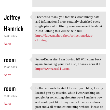
Jeffrey
I needed to thank you for this extraordinary data
I needed to thank you for
and information, I most certainly cherished every
Hamrick
single piece of it. Kindly compose an article about
Kids Clothing this will be help full.
https://Jabeens.shop.shop/collections/kids-
24.03.2025
clothing
Adres
room
Super-Duper site! I am Loving it!! Will come back
Super-Duper site! I am Loving
again, Im taking your feed also, Thanks. zeus311
25.03.2025
https://www.zeus311.com
Adres
room
Hello I am so delighted I located your blog, I really
Hello I am so delighted I
located you by mistake, while I was watching on
25.03.2025
google for something else, Anyways I am here now
and could just like to say thank for a tremendous
Adres
post and a all round entertaining website. Please do