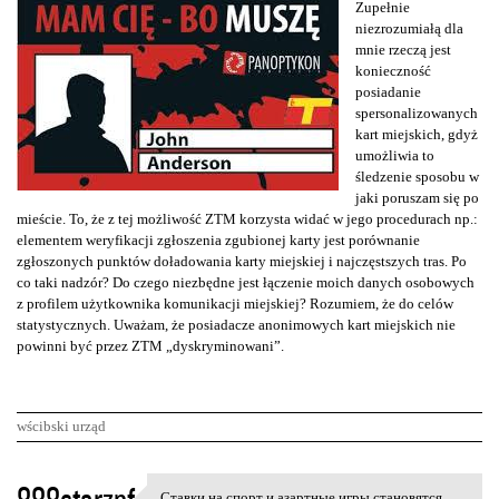
Zupełnie
niezrozumiałą dla
mnie rzeczą jest
konieczność
posiadanie
spersonalizowanych
kart miejskich, gdyż
umożliwia to
śledzenie sposobu w
jaki poruszam się po
mieście. To, że z tej możliwość ZTM korzysta widać w jego procedurach np.:
elementem weryfikacji zgłoszenia zgubionej karty jest porównanie
zgłoszonych punktów doładowania karty miejskiej i najczęstszych tras. Po
co taki nadzór? Do czego niezbędne jest łączenie moich danych osobowych
z profilem użytkownika komunikacji miejskiej? Rozumiem, że do celów
statystycznych. Uważam, że posiadacze anonimowych kart miejskich nie
powinni być przez ZTM „dyskryminowani”.
wścibski urząd
K
Ставки на спорт и азартные игры становятся