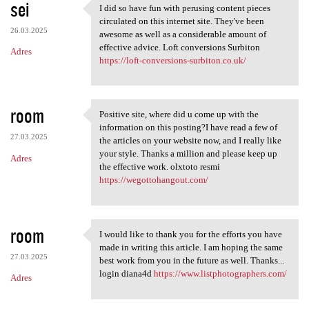
sei
I did so have fun with perusing content pieces
I did so have fun with
circulated on this internet site. They've been
26.03.2025
awesome as well as a considerable amount of
effective advice. Loft conversions Surbiton
Adres
https://loft-conversions-surbiton.co.uk/
room
Positive site, where did u come up with the
Positive site, where did u
information on this posting?I have read a few of
27.03.2025
the articles on your website now, and I really like
your style. Thanks a million and please keep up
Adres
the effective work. olxtoto resmi
https://wegottohangout.com/
room
I would like to thank you for the efforts you have
I would like to thank you for
made in writing this article. I am hoping the same
27.03.2025
best work from you in the future as well. Thanks...
login diana4d
https://www.listphotographers.com/
Adres