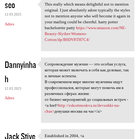
seo
This really which means delightful not to mention
This really which means
original. I just absolutely adore typically the styles
12.03.2025
not to mention anyone who will become it again in
your mailing could be cheerful. harry potter
Adres
bachelorette party
https://www.amazon.com/NE-
Beauty-Slyther-Womens-
Cotton/dp/B0DV8TH7C4/
Dannyinha
Сопровождение мужчин — это особая услуга,
Сопровождение мужчин — это
которая может включать в себя как деловые, так
h
и личные аспекты.
В современном мире многие мужчины ищут
профессионалов, которые могут помочь им в
12.03.2025
различных сферах жизни:
Adres
от бизнес-мероприятий до социальных встреч -
<a href=
http://eskortmoskva.ru/devushki-na-
chas>
девушки москва на час</a>
Jack Stive
Established in 2004, <a