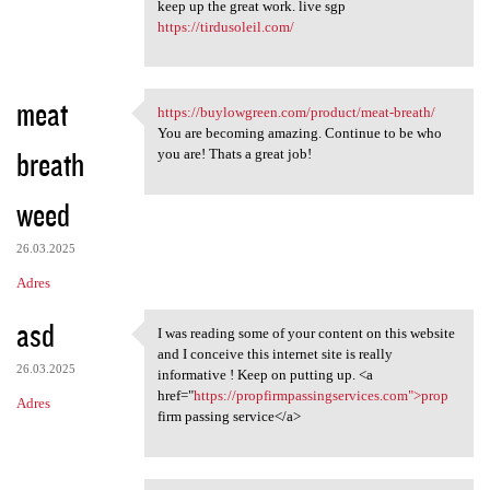
keep up the great work. live sgp
https://tirdusoleil.com/
meat
https://buylowgreen.com/product/meat-breath/
https://buylowgreen.com
You are becoming amazing. Continue to be who
breath
you are! Thats a great job!
weed
26.03.2025
Adres
asd
I was reading some of your content on this website
I was reading some of your
and I conceive this internet site is really
26.03.2025
informative ! Keep on putting up. <a
href="
https://propfirmpassingservices.com">prop
Adres
firm passing service</a>