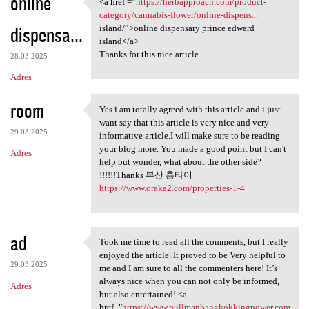
online
<a href =”
https://herbapproach.com/product-
<a href =”https:/
category/cannabis-flower/online-dispens...
dispensa...
island/”>online dispensary prince edward
island</a>
Thanks for this nice article.
28.03.2025
Adres
room
Yes i am totally agreed with this article and i just
Yes i am totally agreed with
want say that this article is very nice and very
29.03.2025
informative article.I will make sure to be reading
your blog more. You made a good point but I can't
Adres
help but wonder, what about the other side?
!!!!!!Thanks 부산 홈타이
https://www.oraka2.com/properties-1-4
ad
Took me time to read all the comments, but I really
Took me time to read all the
enjoyed the article. It proved to be Very helpful to
29.03.2025
me and I am sure to all the commenters here! It’s
always nice when you can not only be informed,
Adres
but also entertained! <a
href="
https://www.pullmanbangkokkingpower.com