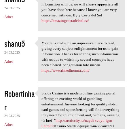
Thank you because you have
information with us. we will always appreciate all
24.03.2025
you have done here because I know you are very
concerned with our. Byty Costa del Sol
Adres
https://amazingcostadelsol.cz/
shanu5
You delivered such an impressive piece to read,
You delivered such an
giving every subject enlightenment for us to gain
24.03.2025
information. Thanks for sharing such information
with us due to which my several concepts have
Adres
been cleared. pengeluaran toto macau
https://www.rimedinonna.com/
Robertinha
Starda Casino is a modern online gaming portal
Starda Casino is a modern
offering an exciting world of gambling
r
entertainment. Anyone looking for quality slots,
card games and sports betting will find everything
they need for entertainment and, perhaps, winning
24.03.2025
<a href="
http://arcticcity.ru/naydi-svoyu-igru-
Adres
t.html">
Казино Starda официальный сайт</a>