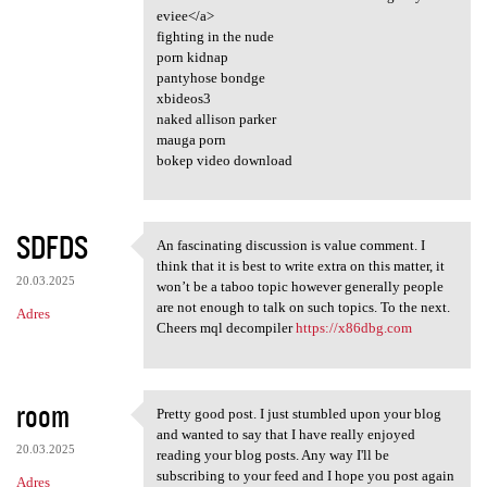
eviee</a>
fighting in the nude
porn kidnap
pantyhose bondge
xbideos3
naked allison parker
mauga porn
bokep video download
SDFDS
An fascinating discussion is value comment. I
An fascinating discussion is
think that it is best to write extra on this matter, it
20.03.2025
won’t be a taboo topic however generally people
are not enough to talk on such topics. To the next.
Adres
Cheers mql decompiler
https://x86dbg.com
room
Pretty good post. I just stumbled upon your blog
Pretty good post. I just
and wanted to say that I have really enjoyed
20.03.2025
reading your blog posts. Any way I'll be
subscribing to your feed and I hope you post again
Adres