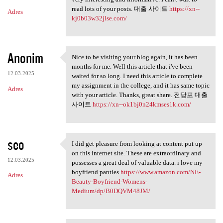
read lots of your posts. 대출 사이트
https://xn--
Adres
kj0b03w32jlse.com/
Anonim
Nice to be visiting your blog again, it has been
Nice to be visiting your blog
months for me. Well this article that i've been
12.03.2025
waited for so long. I need this article to complete
my assignment in the college, and it has same topic
Adres
with your article. Thanks, great share. 전당포 대출
사이트
https://xn--ok1bj0n24kmses1k.com/
seo
I did get pleasure from looking at content put up
I did get pleasure from
on this internet site. These are extraordinary and
12.03.2025
possesses a great deal of valuable data. i love my
boyfriend panties
https://www.amazon.com/NE-
Adres
Beauty-Boyfriend-Womens-
Medium/dp/B0DQVM48JM/