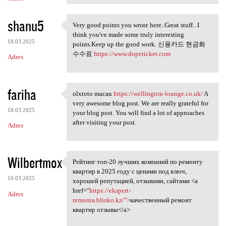
shanu5
Very good points you wrote here..Great stuff...I
Very good points you wrote
think you've made some truly interesting
18.03.2025
points.Keep up the good work. 신용카드 현금화
수수료
https://www.dopeticket.com
Adres
fariha
olxtoto macau
https://wellington-lounge.co.uk/
A
olxtoto macau https:/
very awesome blog post. We are really grateful for
18.03.2025
your blog post. You will find a lot of approaches
after visiting your post.
Adres
Wilbertmox
Рейтинг топ-20 лучших компаний по ремонту
Рейтинг топ-20 лучших
квартир в 2025 году с ценами под ключ,
19.03.2025
хорошей репутацией, отзывами, сайтами <a
href="
https://ekspert-
Adres
remonta.blizko.kz/">
качественный ремонт
квартир отзывы</a>