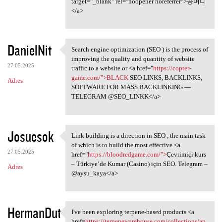
target="_blank" rel="noopener noreferrer">꽁머니
</a>
DanielNit
Search engine optimization (SEO ) is the process of
Search engine optimization
improving the quality and quantity of website
27.05.2025
traffic to a website or <a href="
https://copter-
game.com/">BLACK
SEO LINKS, BACKLINKS,
Adres
SOFTWARE FOR MASS BACKLINKING —
TELEGRAM @SEO_LINKK</a>
Josuesok
Link building is a direction in SEO , the main task
Link building is a direction
of which is to build the most effective <a
27.05.2025
href="
https://bloodredgame.com/">
Çevrimiçi kurs
– Türkiye’de Kumar (Casino) için SEO. Telegram –
Adres
@aysu_kaya</a>
HermanDut
I've been exploring terpene-based products <a
I've been exploring terpene
href=
https://terpenewarehouse.com/collections/ap