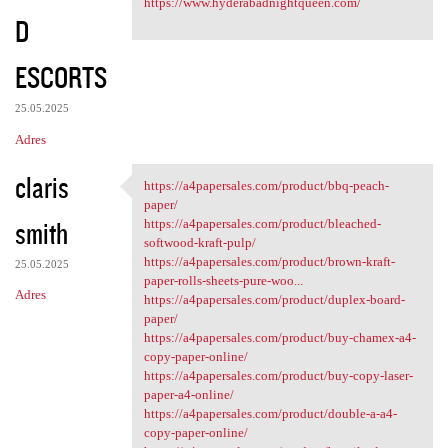
https://www.hyderabadnightqueen.com/
D
ESCORTS
25.05.2025
Adres
claris
https://a4papersales.com/product/bbq-peach-
https://a4papersales.com
paper/
smith
https://a4papersales.com/product/bleached-
softwood-kraft-pulp/
https://a4papersales.com/product/brown-kraft-
25.05.2025
paper-rolls-sheets-pure-woo...
Adres
https://a4papersales.com/product/duplex-board-
paper/
https://a4papersales.com/product/buy-chamex-a4-
copy-paper-online/
https://a4papersales.com/product/buy-copy-laser-
paper-a4-online/
https://a4papersales.com/product/double-a-a4-
copy-paper-online/