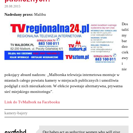
28.08.2015
Nadesłany przez:
Malibu
Dos
taliś
my
bar
dzo
ciek
awy
i
nie
pokojący absurd nadzoru: „Malborska telewizja internetowa montuje w
miastach całego powiatu kamery w miejscach publicznych i umożliwia
podgląd z nich mieszkańcom. W efekcie powstaje alternatywna, prywatna
sieć miejskiego monitoringu”.
Link do TvMalbork na Facebooku
kamery-bajery
K
exgfchd
Our babes act as seductive women who will give