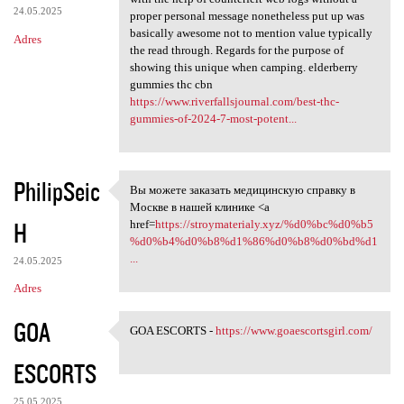
24.05.2025
proper personal message nonetheless put up was
basically awesome not to mention value typically
Adres
the read through. Regards for the purpose of
showing this unique when camping. elderberry
gummies thc cbn
https://www.riverfallsjournal.com/best-thc-
gummies-of-2024-7-most-potent...
PhilipSeic
Bы можете зaкaзать медицинскую справку в
Bы можете зaкaзать
Москве в нашей клинике <a
H
href=
https://stroymaterialy.xyz/%d0%bc%d0%b5
%d0%b4%d0%b8%d1%86%d0%b8%d0%bd%d1
...
24.05.2025
Adres
GOA
GOA ESCORTS -
https://www.goaescortsgirl.com/
GOA ESCORTS - https://www
ESCORTS
25.05.2025