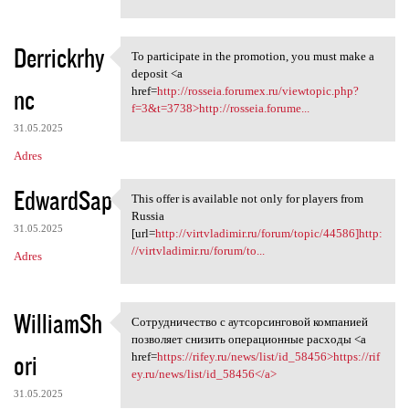
Derrickrhy
To participate in the promotion, you must make a
To participate in the
deposit <a
nc
href=
http://rosseia.forumex.ru/viewtopic.php?
f=3&t=3738>http://rosseia.forume...
31.05.2025
Adres
EdwardSap
This offer is available not only for players from
This offer is available not
Russia
31.05.2025
[url=
http://virtvladimir.ru/forum/topic/44586]http:
//virtvladimir.ru/forum/to...
Adres
WilliamSh
Сотрудничество с аутсорсинговой компанией
Сотрудничество с
позволяет снизить операционные расходы <a
ori
href=
https://rifey.ru/news/list/id_58456>https://rif
ey.ru/news/list/id_58456</a>
31.05.2025