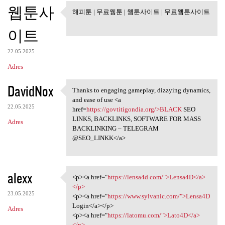
웹툰사
해피툰 | 무료웹툰 | 웹툰사이트 | 무료웹툰사이트
해피툰 | 무료웹툰 | 웹툰사이트 |
무료웹툰사이트
이트
22.05.2025
Adres
DavidNox
Thanks to engaging gameplay, dizzying dynamics,
Thanks to engaging gameplay,
and ease of use <a
22.05.2025
href=
https://govtitigondia.org/>BLACK
SEO
LINKS, BACKLINKS, SOFTWARE FOR MASS
Adres
BACKLINKING – TELEGRAM
@SEO_LINKK</a>
alexx
<p><a href="
https://lensa4d.com/">Lensa4D</a>
<p><a href="https://lensa4d
</p>
23.05.2025
<p><a href="
https://www.sylvanic.com/">Lensa4D
Login</a></p>
Adres
<p><a href="
https://latomu.com/">Lato4D</a>
</p>