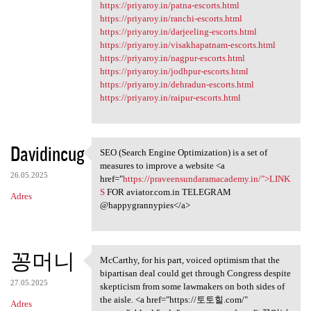
https://priyaroy.in/patna-escorts.html
https://priyaroy.in/ranchi-escorts.html
https://priyaroy.in/darjeeling-escorts.html
https://priyaroy.in/visakhapatnam-escorts.html
https://priyaroy.in/nagpur-escorts.html
https://priyaroy.in/jodhpur-escorts.html
https://priyaroy.in/dehradun-escorts.html
https://priyaroy.in/raipur-escorts.html
Davidincug
SEO (Search Engine Optimization) is a set of
SEO (Search Engine
measures to improve a website <a
26.05.2025
href="
https://praveensundaramacademy.in/">LINK
S
FOR aviator.com.in TELEGRAM
Adres
@happygrannypies</a>
꽁머니
McCarthy, for his part, voiced optimism that the
McCarthy, for his part,
bipartisan deal could get through Congress despite
27.05.2025
skepticism from some lawmakers on both sides of
the aisle. <a href="https://토토힐.com/"
Adres