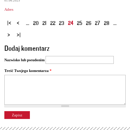
01.06.2025
Adres
S
…
20
21
22
23
24
25
26
27
28
…
t
r
o
Dodaj komentarz
n
y
Nazwisko lub pseudonim
Treść Twojego komentarza
*