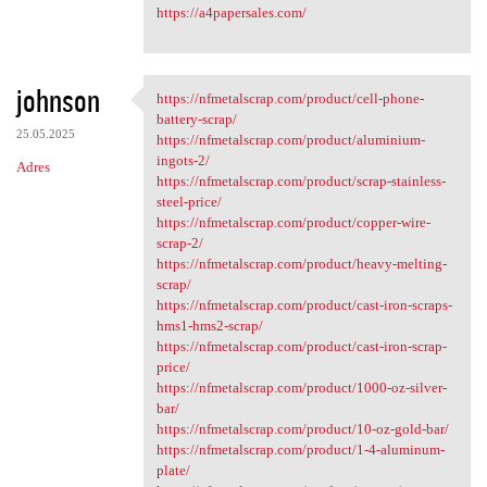
https://a4papersales.com/
johnson
https://nfmetalscrap.com/product/cell-phone-
https://nfmetalscrap.com
battery-scrap/
25.05.2025
https://nfmetalscrap.com/product/aluminium-
ingots-2/
Adres
https://nfmetalscrap.com/product/scrap-stainless-
steel-price/
https://nfmetalscrap.com/product/copper-wire-
scrap-2/
https://nfmetalscrap.com/product/heavy-melting-
scrap/
https://nfmetalscrap.com/product/cast-iron-scraps-
hms1-hms2-scrap/
https://nfmetalscrap.com/product/cast-iron-scrap-
price/
https://nfmetalscrap.com/product/1000-oz-silver-
bar/
https://nfmetalscrap.com/product/10-oz-gold-bar/
https://nfmetalscrap.com/product/1-4-aluminum-
plate/