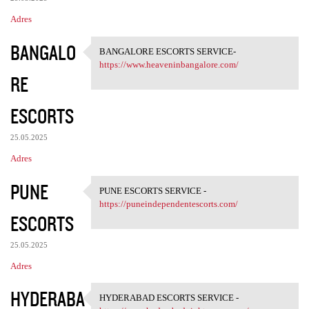
Adres
BANGALO
BANGALORE ESCORTS SERVICE-
BANGALORE ESCORTS SERVICE-
https://www.heaveninbangalore.com/
RE
ESCORTS
25.05.2025
Adres
PUNE
PUNE ESCORTS SERVICE -
PUNE ESCORTS SERVICE - https:
https://puneindependentescorts.com/
ESCORTS
25.05.2025
Adres
HYDERABA
HYDERABAD ESCORTS SERVICE -
HYDERABAD ESCORTS SERVICE -