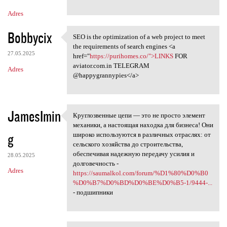
Adres
Bobbycix
SEO is the optimization of a web project to meet
SEO is the optimization of a
the requirements of search engines <a
27.05.2025
href="
https://purihomes.co/">LINKS
FOR
aviator.com.in TELEGRAM
Adres
@happygrannypies</a>
JamesImin
Круглозвенные цепи — это не просто элемент
Круглозвенные цепи — это не
механики, а настоящая находка для бизнеса! Они
g
широко используются в различных отраслях: от
сельского хозяйства до строительства,
обеспечивая надежную передачу усилия и
28.05.2025
долговечность -
Adres
https://saumalkol.com/forum/%D1%80%D0%B0
%D0%B7%D0%BD%D0%BE%D0%B5-1/9444-...
- подшипники