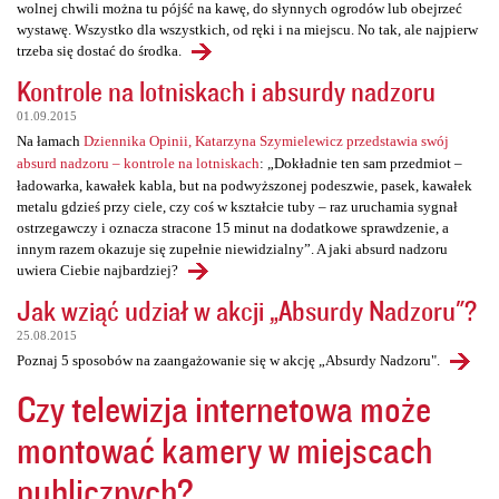
wolnej chwili można tu pójść na kawę, do słynnych ogrodów lub obejrzeć
wystawę. Wszystko dla wszystkich, od ręki i na miejscu. No tak, ale najpierw
trzeba się dostać do środka.
Kontrole na lotniskach i absurdy nadzoru
01.09.2015
Na łamach
Dziennika Opinii, Katarzyna Szymielewicz przedstawia swój
absurd nadzoru – kontrole na lotniskach
: „Dokładnie ten sam przedmiot –
ładowarka, kawałek kabla, but na podwyższonej podeszwie, pasek, kawałek
metalu gdzieś przy ciele, czy coś w kształcie tuby – raz uruchamia sygnał
ostrzegawczy i oznacza stracone 15 minut na dodatkowe sprawdzenie, a
innym razem okazuje się zupełnie niewidzialny”. A jaki absurd nadzoru
uwiera Ciebie najbardziej?
Jak wziąć udział w akcji „Absurdy Nadzoru"?
25.08.2015
Poznaj 5 sposobów na zaangażowanie się w akcję „Absurdy Nadzoru".
Czy telewizja internetowa może
montować kamery w miejscach
publicznych?