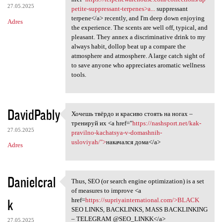
27.05.2025
petite-suppressant-terpenes>a...
suppressant
terpene</a> recently, and I'm deep down enjoying
Adres
the experience. The scents are well off, typical, and
pleasant. They annex a discriminative drink to my
always habit, dollop beat up a compare the
atmosphere and atmosphere. A large catch sight of
to save anyone who appreciates aromatic wellness
tools.
DavidPably
Хочешь твёрдо и красиво стоять на ногах –
Хочешь твёрдо и красиво
тренируй их <a href="
https://nashsport.net/kak-
27.05.2025
pravilno-kachatsya-v-domashnih-
usloviyah/">
накачался дома</a>
Adres
Danielcral
Thus, SEO (or search engine optimization) is a set
Thus, SEO (or search engine
of measures to improve <a
k
href=
https://supriyainternational.com/>BLACK
SEO LINKS, BACKLINKS, MASS BACKLINKING
– TELEGRAM @SEO_LINKK</a>
27.05.2025