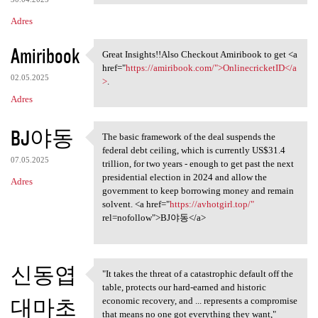
Adres
Amiribook
Great Insights!!Also Checkout Amiribook to get <a
Great Insights!!Also Checkout
href="
https://amiribook.com/">OnlinecricketID</a
02.05.2025
>
.
Adres
BJ야동
The basic framework of the deal suspends the
The basic framework of the
federal debt ceiling, which is currently US$31.4
07.05.2025
trillion, for two years - enough to get past the next
presidential election in 2024 and allow the
Adres
government to keep borrowing money and remain
solvent. <a href="
https://avhotgirl.top/"
rel=nofollow">BJ야동</a>
신동엽
"It takes the threat of a catastrophic default off the
"It takes the threat of a
table, protects our hard-earned and historic
대마초
economic recovery, and ... represents a compromise
that means no one got everything they want,"