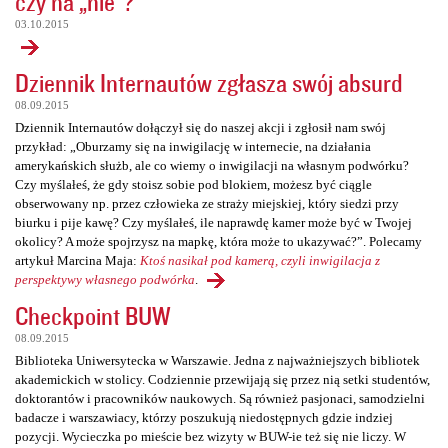
czy na „nie”?
03.10.2015
Dziennik Internautów zgłasza swój absurd
08.09.2015
Dziennik Internautów dołączył się do naszej akcji i zgłosił nam swój
przykład: „Oburzamy się na inwigilację w internecie, na działania
amerykańskich służb, ale co wiemy o inwigilacji na własnym podwórku?
Czy myślałeś, że gdy stoisz sobie pod blokiem, możesz być ciągle
obserwowany np. przez człowieka ze straży miejskiej, który siedzi przy
biurku i pije kawę? Czy myślałeś, ile naprawdę kamer może być w Twojej
okolicy? A może spojrzysz na mapkę, która może to ukazywać?”. Polecamy
artykuł Marcina Maja:
Ktoś nasikał pod kamerą, czyli inwigilacja z
perspektywy własnego podwórka
.
Checkpoint BUW
08.09.2015
Biblioteka Uniwersytecka w Warszawie. Jedna z najważniejszych bibliotek
akademickich w stolicy. Codziennie przewijają się przez nią setki studentów,
doktorantów i pracowników naukowych. Są również pasjonaci, samodzielni
badacze i warszawiacy, którzy poszukują niedostępnych gdzie indziej
pozycji. Wycieczka po mieście bez wizyty w BUW-ie też się nie liczy. W