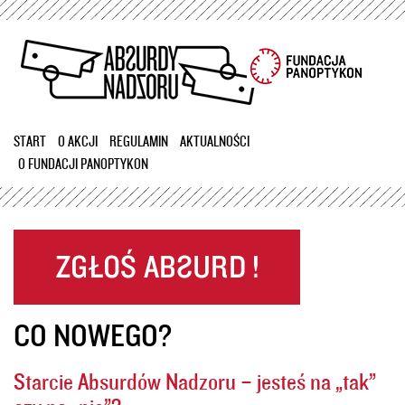
Przejdź
do
treści
START
O AKCJI
REGULAMIN
AKTUALNOŚCI
O FUNDACJI PANOPTYKON
CO NOWEGO?
Starcie Absurdów Nadzoru – jesteś na „tak”