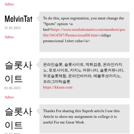
Adres
MelvinTat
To do this, upon registration, you must change the
To do this, upon registration
"Sports" option <a
31.05.2025
href=
https://www.wordsdomatter.com/members/pro
file/3414597/Promocional06.htm>c
ódigo
Adres
promocional 1xbet cuba</a>
슬롯사
온라인슬롯, 슬롯사이트, 먹튀검증, 온라인카지
온라인슬롯, 슬롯사이트, 먹튀검
노, 토토사이트, 카지노 커뮤니티, 슬롯커뮤니티,
증, 온라인카지노,
이트
무료슬롯체험, 온라인바카라, 에볼루션카지노,
프라그마틱슬롯
https://kkuns.com
01.06.2025
Adres
슬롯사
Thanks For sharing this Superb article.I use this
Thanks For sharing this
Article to show my assignment in college.it is
이트
useful For me Great Work.