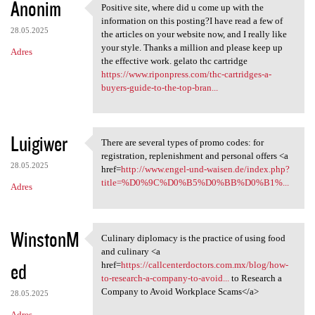
Anonim
Positive site, where did u come up with the
Positive site, where did u
information on this posting?I have read a few of
28.05.2025
the articles on your website now, and I really like
your style. Thanks a million and please keep up
Adres
the effective work. gelato thc cartridge
https://www.riponpress.com/thc-cartridges-a-
buyers-guide-to-the-top-bran...
Luigiwer
There are several types of promo codes: for
There are several types of
registration, replenishment and personal offers <a
28.05.2025
href=
http://www.engel-und-waisen.de/index.php?
title=%D0%9C%D0%B5%D0%BB%D0%B1%...
Adres
WinstonM
Culinary diplomacy is the practice of using food
Culinary diplomacy is the
and culinary <a
ed
href=
https://callcenterdoctors.com.mx/blog/how-
to-research-a-company-to-avoid...
to Research a
Company to Avoid Workplace Scams</a>
28.05.2025
Adres