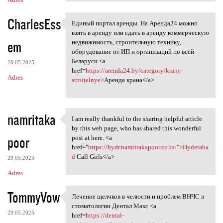
CharlesEss
Единый портал аренды. На Аренда24 можно
Единый портал аренды. На
взять в аренду или сдать в аренду коммерческую
em
недвижимость, строительную технику,
оборудование от ИП и организаций по всей
Беларуси <a
28.05.2025
href=
https://arenda24.by/category/krany-
Adres
stroitelnye>
Аренда крана</a>
namritaka
I am really thankful to the sharing helpful article
I am really thankful to the
by this web page, who has shared this wonderful
poor
post at here. <a
href="
https://hydr.namritakapoor.co.in/">Hyderaba
d
Call Girls</a>
29.05.2025
Adres
TommyVow
Лечение щелчков в челюсти и проблем ВНЧС в
Лечение щелчков в челюсти и
стоматологии Дентал Макс <a
29.05.2025
href=
https://dental-