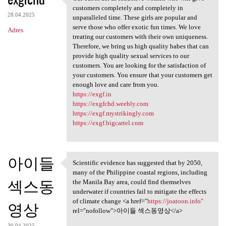
Our babes act as seductive
o
customers completely and completely in
28.04.2025
m
unparalleled time. These girls are popular and
serve those who offer exotic fun times. We love
Adres
e
treating our customers with their own uniqueness.
n
Therefore, we bring us high quality babes that can
provide high quality sexual services to our
t
customers. You are looking for the satisfaction of
a
your customers. You ensure that your customers get
enough love and care from you.
r
https://exgf.in
z
https://exgfchd.weebly.com
https://exgf.mystrikingly.com
e
https://exgf.bigcartel.com
아이들
Scientific evidence has suggested that by 2050,
Scientific evidence has
many of the Philippine coastal regions, including
섹스동
the Manila Bay area, could find themselves
underwater if countries fail to mitigate the effects
of climate change <a href="
https://joatoon.info"
영상
rel="nofollow">아이들 섹스동영상</a>
30.04.2025