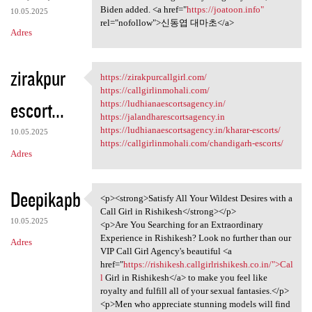
Biden added. <a href="
https://joatoon.info"
10.05.2025
rel="nofollow">신동엽 대마초</a>
Adres
zirakpur
https://zirakpurcallgirl.com/
https://zirakpurcallgirl.com/
https://callgirlinmohali.com/
escort...
https://ludhianaescortsagency.in/
https://jalandharescortsagency.in
https://ludhianaescortsagency.in/kharar-escorts/
10.05.2025
https://callgirlinmohali.com/chandigarh-escorts/
Adres
Deepikapb
<p><strong>Satisfy All Your Wildest Desires with a
<p><strong>Satisfy All Your
Call Girl in Rishikesh</strong></p>
10.05.2025
<p>Are You Searching for an Extraordinary
Experience in Rishikesh? Look no further than our
Adres
VIP Call Girl Agency's beautiful <a
href="
https://rishikesh.callgirlrishikesh.co.in/">Cal
l
Girl in Rishikesh</a> to make you feel like
royalty and fulfill all of your sexual fantasies.</p>
<p>Men who appreciate stunning models will find