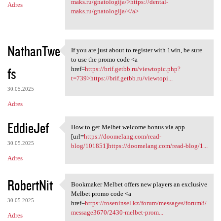
maks.ru/gnatologija/>https://dental-
Adres
maks.ru/gnatologija/</a>
NathanTwe
If you are just about to register with 1win, be sure
If you are just about to
to use the promo code <a
fs
href=
https://brif.getbb.ru/viewtopic.php?
t=739>https://brif.getbb.ru/viewtopi...
30.05.2025
Adres
EddieJef
How to get Melbet welcome bonus via app
How to get Melbet welcome
[url=
https://doomelang.com/read-
30.05.2025
blog/101851]https://doomelang.com/read-blog/1...
Adres
RobertNit
Bookmaker Melbet offers new players an exclusive
Bookmaker Melbet offers new
Melbet promo code <a
30.05.2025
href=
https://roseninsel.kz/forum/messages/forum8/
message3670/2430-melbet-prom...
Adres