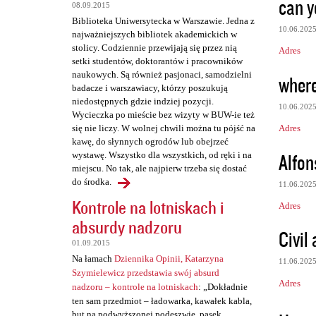
can y
08.09.2015
t
Biblioteka Uniwersytecka w Warszawie. Jedna z
a
10.06.202
najważniejszych bibliotek akademickich w
stolicy. Codziennie przewijają się przez nią
r
Adres
setki studentów, doktorantów i pracowników
z
naukowych. Są również pasjonaci, samodzielni
where 
badacze i warszawiacy, którzy poszukują
e
niedostępnych gdzie indziej pozycji.
10.06.202
Wycieczka po mieście bez wizyty w BUW-ie też
Adres
się nie liczy. W wolnej chwili można tu pójść na
kawę, do słynnych ogrodów lub obejrzeć
Alfo
wystawę. Wszystko dla wszystkich, od ręki i na
miejscu. No tak, ale najpierw trzeba się dostać
do środka.
11.06.202
Kontrole na lotniskach i
Adres
absurdy nadzoru
Civil 
01.09.2015
Na łamach
Dziennika Opinii, Katarzyna
11.06.202
Szymielewicz przedstawia swój absurd
Adres
nadzoru – kontrole na lotniskach
: „Dokładnie
ten sam przedmiot – ładowarka, kawałek kabla,
but na podwyższonej podeszwie, pasek,