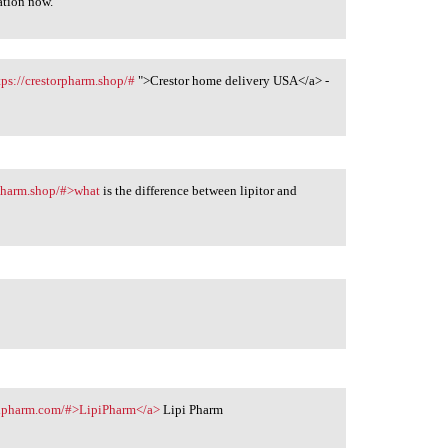
ation now.
tps://crestorpharm.shop/#
">Crestor home delivery USA</a> -
ipharm.shop/#>what
is the difference between lipitor and
ipipharm.com/#>LipiPharm</a>
Lipi Pharm