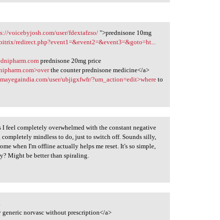
ps://voicebyjosh.com/user/fdextafzso/
">prednisone 10mg
u/bitrix/redirect.php?event1=&event2=&event3=&goto=ht...
prednipharm.com
prednisone 20mg price
ednipharm.com>over
the counter prednisone medicine</a>
kamayegaindia.com/user/ubjigxfwfr/?um_action=edit>where
to
s I feel completely overwhelmed with the constant negative
g completely mindless to do, just to switch off. Sounds silly,
e when I'm offline actually helps me reset. It's so simple,
y? Might be better than spiraling.
.
 generic norvasc without prescription</a>