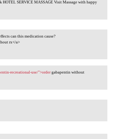
 HOTEL SERVICE MASSAGE Visit Massage with happy
ffects can this medication cause?
thout rx</a>
entin-recreational-use/">order
gabapentin without