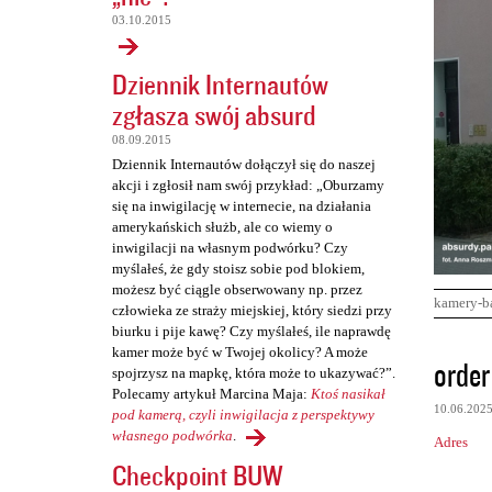
03.10.2015
Dziennik Internautów
zgłasza swój absurd
08.09.2015
Dziennik Internautów dołączył się do naszej
akcji i zgłosił nam swój przykład: „Oburzamy
się na inwigilację w internecie, na działania
amerykańskich służb, ale co wiemy o
inwigilacji na własnym podwórku? Czy
myślałeś, że gdy stoisz sobie pod blokiem,
możesz być ciągle obserwowany np. przez
kamery-b
człowieka ze straży miejskiej, który siedzi przy
biurku i pije kawę? Czy myślałeś, ile naprawdę
kamer może być w Twojej okolicy? A może
K
order 
spojrzysz na mapkę, która może to ukazywać?”.
o
Polecamy artykuł Marcina Maja:
Ktoś nasikał
10.06.202
m
pod kamerą, czyli inwigilacja z perspektywy
własnego podwórka
.
Adres
e
Checkpoint BUW
n