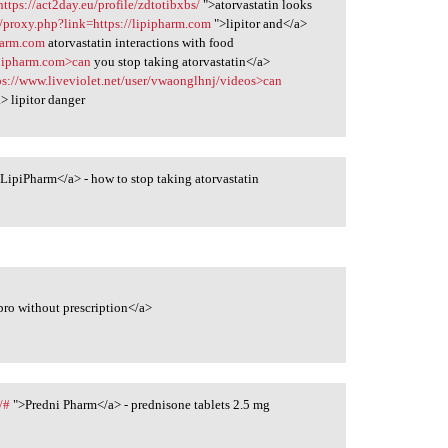
https://act2day.eu/profile/zdtotibxbs/
">atorvastatin looks
/proxy.php?link=https://lipipharm.com
">lipitor and</a>
harm.com
atorvastatin interactions with food
lipipharm.com>can
you stop taking atorvastatin</a>
ps://www.liveviolet.net/user/vwaonglhnj/videos>can
> lipitor danger
LipiPharm</a> - how to stop taking atorvastatin
pro without prescription</a>
/#
">Predni Pharm</a> - prednisone tablets 2.5 mg