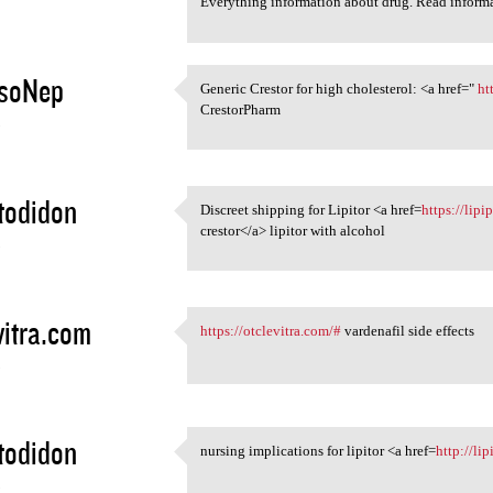
Everything information about drug. Read inform
nsoNep
Generic Crestor for high cholesterol: <a href="
ht
Generic Crestor for high
CrestorPharm
5
todidon
Discreet shipping for Lipitor <a href=
https://lip
Discreet shipping for Lipitor
crestor</a> lipitor with alcohol
5
vitra.com
https://otclevitra.com/#
vardenafil side effects
https://otclevitra.com/#
5
todidon
nursing implications for lipitor <a href=
http://l
nursing implications for
5