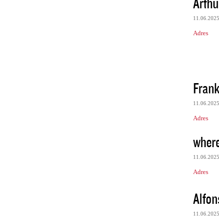
Arth
11.06.202
Adres
Frank
11.06.202
Adres
where 
11.06.202
Adres
Alfo
11.06.202