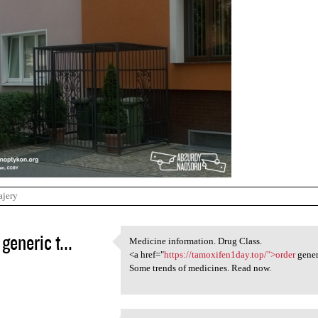
ajery
generic t...
Medicine information. Drug Class.
Medicine information. Drug
<a href="
https://tamoxifen1day.top/">order
gener
5
Some trends of medicines. Read now.