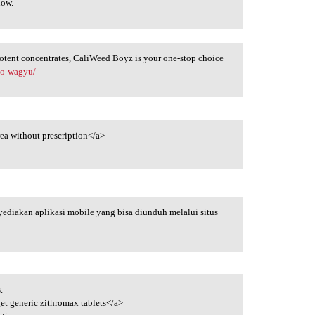
now.
r potent concentrates, CaliWeed Boyz is your one-stop choice
co-wagyu/
ea without prescription</a>
diakan aplikasi mobile yang bisa diunduh melalui situs
.
et generic zithromax tablets</a>