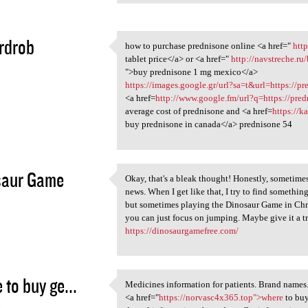
rdrob
how to purchase prednisone online <a href="
htt
how to purchase prednisone
tablet price</a> or <a href="
http://navstreche.r
5
">buy prednisone 1 mg mexico</a>
https://images.google.gr/url?sa=t&url=https://
<a href=
http://www.google.fm/url?q=https://pr
average cost of prednisone and <a href=
https://
buy prednisone in canada</a> prednisone 54
saur Game
Okay, that's a bleak thought! Honestly, sometime
Okay, that's a bleak thought!
news. When I get like that, I try to find somethin
5
but sometimes playing the Dinosaur Game in Chrom
you can just focus on jumping. Maybe give it a tr
https://dinosaurgamefree.com/
 to buy ge...
Medicines information for patients. Brand names
Medicines information for
<a href="
https://norvasc4x365.top">where
to buy
5