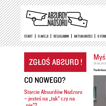
START
O AKCJI
REGULAMIN
AKTUALNOŚCI
O FUN
Myśl
26.08.201
Nadesłan
CO NOWEGO?
Starcie Absurdów Nadzoru
– jesteś na „tak” czy na
„nie”?