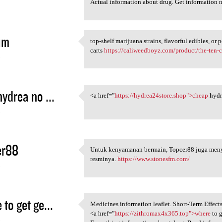
Actual information about drug. Get information 
im
top-shelf marijuana strains, flavorful edibles, o
top-shelf marijuana strains,
carts
https://caliweedboyz.com/product/the-ten-
5
hydrea no ...
<a href="
https://hydrea24store.shop">cheap
hydr
<a href="https:/
5
er88
Untuk kenyamanan bermain, Topcer88 juga menye
Untuk kenyamanan bermain,
resminya.
https://www.stonesfm.com/
5
to get ge...
Medicines information leaflet. Short-Term Effects
Medicines information leaflet
<a href="
https://zithromax4x365.top">where
to g
5