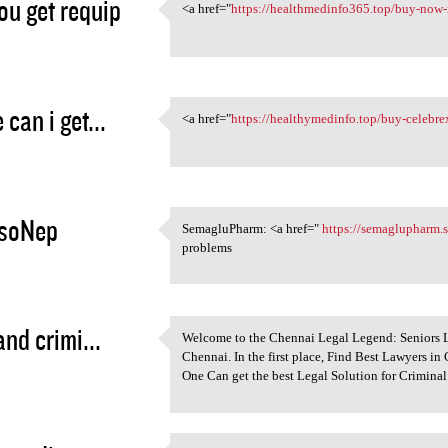
ou get requip
<a href="
https://healthmedinfo365.top/buy-now-
<a href="https:/
5
can i get...
<a href="
https://healthymedinfo.top/buy-celebre
<a href="https:/
5
nsoNep
SemagluPharm: <a href="
https://semaglupharm.
SemagluPharm: <a href=" https
problems
5
and crimi...
Welcome to the Chennai Legal Legend: Seniors Law
Welcome to the Chennai Legal
Chennai. In the first place, Find Best Lawyers in
5
One Can get the best Legal Solution for Criminal 