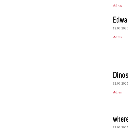
Adres
Edwa
12.06.202
Adres
Dino
12.06.202
Adres
where
12.06.202