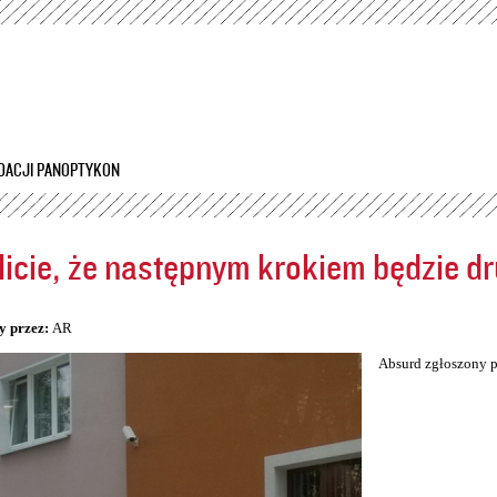
Przejdź
do
treści
DACJI PANOPTYKON
icie, że następnym krokiem będzie dr
5
y przez:
AR
Absurd zgłoszony p