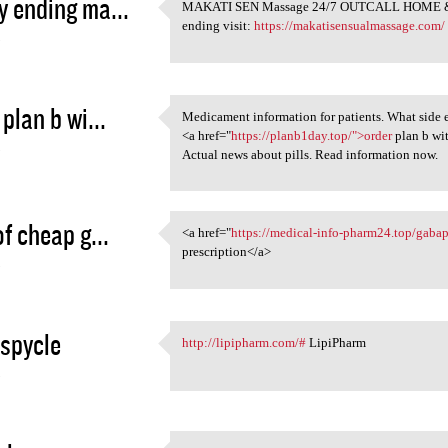
 ending ma...
MAKATI SEN Massage 24/7 OUTCALL HOME &
MAKATI SEN Massage 24/7
ending visit:
https://makatisensualmassage.com/
5
plan b wi...
Medicament information for patients. What side e
Medicament information for
<a href="
https://planb1day.top/">order
plan b wi
5
Actual news about pills. Read information now.
of cheap g...
<a href="
https://medical-info-pharm24.top/gabap
<a href="https://medical-info
prescription</a>
5
spycle
http://lipipharm.com/#
LipiPharm
http://lipipharm.com/#
5