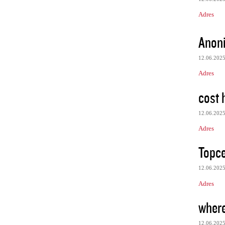
Adres
Anon
12.06.202
Adres
cost 
12.06.202
Adres
Topc
12.06.202
Adres
where 
12.06.202