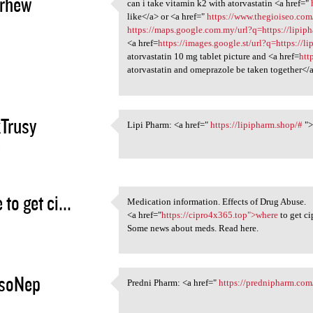
urhew
can i take vitamin k2 with atorvastatin <a href="
can i take vitamin k2 with
like</a> or <a href="
https://www.thegioiseo.com
5
https://maps.google.com.my/url?q=https://lipip
<a href=
https://images.google.st/url?q=https://
atorvastatin 10 mg tablet picture and <a href=
htt
atorvastatin and omeprazole be taken together</a
Trusy
Lipi Pharm: <a href="
https://lipipharm.shop/#
">
Lipi Pharm: <a href=" https:/
5
to get ci...
Medication information. Effects of Drug Abuse.
Medication information.
<a href="
https://cipro4x365.top">where
to get ci
5
Some news about meds. Read here.
nsoNep
Predni Pharm: <a href="
https://prednipharm.com
Predni Pharm: <a href=" https
5