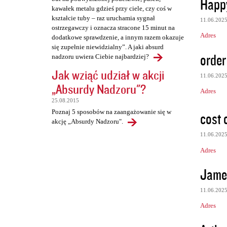
Happy
kawałek metalu gdzieś przy ciele, czy coś w
kształcie tuby – raz uruchamia sygnał
11.06.202
ostrzegawczy i oznacza stracone 15 minut na
Adres
dodatkowe sprawdzenie, a innym razem okazuje
się zupełnie niewidzialny”. A jaki absurd
order 
nadzoru uwiera Ciebie najbardziej?
Jak wziąć udział w akcji
11.06.202
„Absurdy Nadzoru"?
Adres
25.08.2015
Poznaj 5 sposobów na zaangażowanie się w
cost 
akcję „Absurdy Nadzoru".
11.06.202
Adres
Jame
11.06.202
Adres