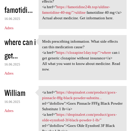
Medication prescribing
effects?
famotidi...
<a href="
https://famotidine24h.top/uldine-
famotidine-40-mg/">uldine
famotidine 40 mg</a>
Actual about medicine. Get information here.
16.06.2025
Adres
where can i
Meds prescribing information. What side effects
Meds prescribing information.
can this medication cause?
get...
<a href="
https://clozapine1day.top/">where
can i
get generic clozapine without insurance</a>
All what you want to know about medicine. Read
16.06.2025
now.
Adres
William
<a href="
https://dropinalert.com/product/goex-
<a href="https://dropinalert
pinnacle-fffg-black-powder-substitu...
16.06.2025
rel="dofollow">Goex Pinnacle FFFg Black Powder
Substitute 1 lb</a>
Adres
<a href="
https://dropinalert.com/product/goex-
olde-eynsford-3f-black-powder-1-lb/"
rel="dofollow">Goex Olde Eynsford 3F Black