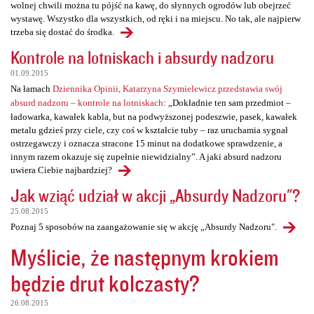
wolnej chwili można tu pójść na kawę, do słynnych ogrodów lub obejrzeć
wystawę. Wszystko dla wszystkich, od ręki i na miejscu. No tak, ale najpierw
trzeba się dostać do środka.
Kontrole na lotniskach i absurdy nadzoru
01.09.2015
Na łamach
Dziennika Opinii, Katarzyna Szymielewicz przedstawia swój
absurd nadzoru – kontrole na lotniskach
: „Dokładnie ten sam przedmiot –
ładowarka, kawałek kabla, but na podwyższonej podeszwie, pasek, kawałek
metalu gdzieś przy ciele, czy coś w kształcie tuby – raz uruchamia sygnał
ostrzegawczy i oznacza stracone 15 minut na dodatkowe sprawdzenie, a
innym razem okazuje się zupełnie niewidzialny”. A jaki absurd nadzoru
uwiera Ciebie najbardziej?
Jak wziąć udział w akcji „Absurdy Nadzoru"?
25.08.2015
Poznaj 5 sposobów na zaangażowanie się w akcję „Absurdy Nadzoru".
Myślicie, że następnym krokiem
będzie drut kolczasty?
26.08.2015