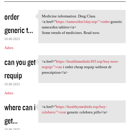
K
order
Medicine information. Drug Class.
Medicine information. Drug
o
<a href="
https://tamoxifen1day.top/">order
generic
generic t...
m
tamoxifen tablets</a>
Some trends of medicines. Read now.
e
10.06.2025
n
Adres
t
can you get
a
<a href="
https://healthmedinfo365.top/buy-now-
<a href="https:/
requip/">can
i order cheap requip without dr
r
requip
prescription</a>
z
e
10.06.2025
Adres
where can i
<a href="
https://healthymedinfo.top/buy-
<a href="https:/
celebrex/">cost
generic celebrex pills</a>
get...
10.06.2025