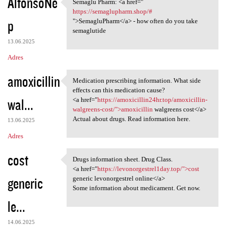
AlfonsoNe
Semaglu Pharm: <a href="
Semaglu Pharm: <a href="
https://semaglupharm.shop/#
p
">SemagluPharm</a> - how often do you take
semaglutide
13.06.2025
Adres
amoxicillin
Medication prescribing information. What side
Medication prescribing
effects can this medication cause?
wal...
<a href="
https://amoxicillin24hr.top/amoxicillin-
walgreens-cost/">amoxicillin
walgreens cost</a>
Actual about drugs. Read information here.
13.06.2025
Adres
cost
Drugs information sheet. Drug Class.
Drugs information sheet. Drug
<a href="
https://levonorgestrel1day.top/">cost
generic
generic levonorgestrel online</a>
Some information about medicament. Get now.
le...
14.06.2025