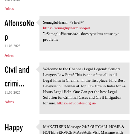
Adres
AlfonsoNe
SemagluPharm: <a href="
SemagluPharm: <a href=" https
https://semaglupharm.shop/#
p
">SemagluPharm</a> - does rybelsus cause eye
problems
11.06.2025
Adres
Civil and
Welcome to the Chennai Legal Legend: Seniors
Welcome to the Chennai Legal
Lawyers Law Firm! This is one of the all in all
crimi...
Legal Firm in Chennai. In the first place, Find Best
Lawyers in Chennai at Top Law firm in India for 24
Hours Legal Help. One Can get the best Legal
11.06.2025
Solution for Criminal Cases and Civil Litigation
Adres
for sure.
https://advocates.org.in/
Happy
MAKATI SEN Massage 24/7 OUTCALL HOME &
MAKATI SEN Massage 24/7
HOTEL SERVICE MASSAGE Visit Massage with