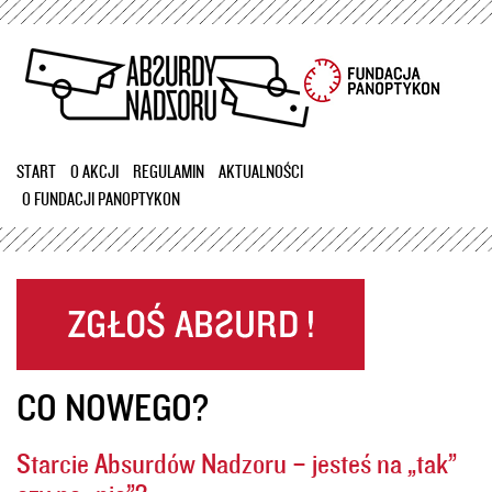
Przejdź
do
treści
START
O AKCJI
REGULAMIN
AKTUALNOŚCI
O FUNDACJI PANOPTYKON
CO NOWEGO?
Starcie Absurdów Nadzoru – jesteś na „tak”