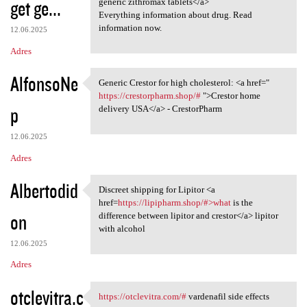
get ge...
generic zithromax tablets</a>
Everything information about drug. Read
information now.
12.06.2025
Adres
AlfonsoNe
Generic Crestor for high cholesterol: <a href="
Generic Crestor for high
https://crestorpharm.shop/#
">Crestor home
p
delivery USA</a> - CrestorPharm
12.06.2025
Adres
Albertodid
Discreet shipping for Lipitor <a
Discreet shipping for Lipitor
href=
https://lipipharm.shop/#>what
is the
on
difference between lipitor and crestor</a> lipitor
with alcohol
12.06.2025
Adres
otclevitra.c
https://otclevitra.com/#
vardenafil side effects
https://otclevitra.com/#