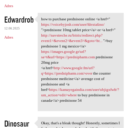
Adres
Edwardrob
how to purchase prednisone online <a href="
how to purchase prednisone
https://voicebyjosh.com/user/fdextafzso/
12.06.2025
">prednisone 10mg tablet price</a> or <a href="
http://navstreche.ru/bitrix/redirect.php?
Adres
event1=&event2=&event3=&goto=ht...
">buy
prednisone 1 mg mexico</a>
https://images.google.gr/url?
sa=t&url=https://prednipharm.com
prednisone
20mg price
<a href=
http://www.google.fm/url?
q=https://prednipharm.com>over
the counter
prednisone medicine</a> average cost of
prednisone and <a
href=
https://kamayegaindia.com/user/ubjigxfwfr/?
um_action=edit>where
to buy prednisone in
canada</a> prednisone 54
Dinosaur
Okay, that's a bleak thought! Honestly, sometimes I
Okay, that's a bleak thought!