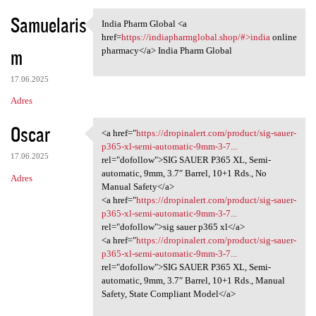
Samuelaris
India Pharm Global <a
India Pharm Global <a href
href=
https://indiapharmglobal.shop/#>india
online
m
pharmacy</a> India Pharm Global
17.06.2025
Adres
Oscar
<a href="
https://dropinalert.com/product/sig-sauer-
<a href="https://dropinalert
p365-xl-semi-automatic-9mm-3-7...
17.06.2025
rel="dofollow">SIG SAUER P365 XL, Semi-
automatic, 9mm, 3.7″ Barrel, 10+1 Rds., No
Adres
Manual Safety</a>
<a href="
https://dropinalert.com/product/sig-sauer-
p365-xl-semi-automatic-9mm-3-7...
rel="dofollow">sig sauer p365 xl</a>
<a href="
https://dropinalert.com/product/sig-sauer-
p365-xl-semi-automatic-9mm-3-7...
rel="dofollow">SIG SAUER P365 XL, Semi-
automatic, 9mm, 3.7″ Barrel, 10+1 Rds., Manual
Safety, State Compliant Model</a>