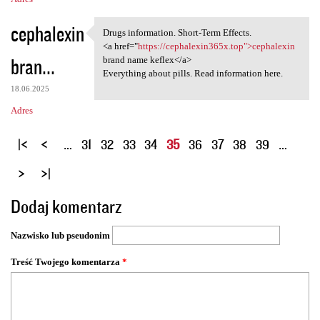
cephalexin
Drugs information. Short-Term Effects.
Drugs information. Short-Term
<a href="
https://cephalexin365x.top">cephalexin
bran...
brand name keflex</a>
Everything about pills. Read information here.
18.06.2025
Adres
S
…
31
32
33
34
35
36
37
38
39
…
t
r
o
Dodaj komentarz
n
y
Nazwisko lub pseudonim
Treść Twojego komentarza
*