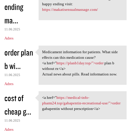
ending
happy ending visit:
https://makatisensualmassage.com/
ma...
11.06.2025
Adres
order plan
Medicament information for patients. What side
Medicament information for
effects can this medication cause?
b wi...
<a href="
https://planb1day.top/">order
plan b
without rx</a>
Actual news about pills. Read information now.
11.06.2025
Adres
cost of
<a href="
https://medical-info-
<a href="https://medical-info
pharm24.top/gabapentin-recreational-use/">order
cheap g...
gabapentin without prescription</a>
11.06.2025
Adres