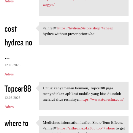
Adres
wagyu/
cost
<a href="
https://hydrea24store.shop">cheap
<a href="https:/
hydrea without prescription</a>
hydrea no
...
12.06.2025
Adres
Topcer88
Untuk kenyamanan bermain, Topcer88 juga
Untuk kenyamanan bermain,
menyediakan aplikasi mobile yang bisa diunduh
12.06.2025
melalui situs resminya.
https://www.stonesfm.com/
Adres
where to
Medicines information leaflet. Short-Term Effects.
Medicines information leaflet
<a href="
https://zithromax4x365.top">where
to get