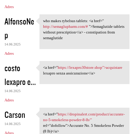
Adres
AlfonsoNe
who makes rybelsus tablets: <a href="
who makes rybelsus tablets:
http://semaglupharm.com/#
">Semaglutide tablets
p
without prescription</a> - constipation from
semaglutide
14.06.2025
Adres
costo
<a href="
https://lexapro30store.shop">acquistare
<a href="https:/
lexapro senza assicurazione</a>
lexapro e...
14.06.2025
Adres
Carson
<a href="
https://dropinalert.com/product/accurate-
<a href="https://dropinalert
no-5-smokeless-powder-8-lb/"
14.06.2025
rel="dofollow">Accurate No. 5 Smokeless Powder
(8 lb)</a>
Adres