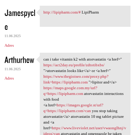
Jamespycl
http://lipipharm.com/#
LipiPharm
http://lipipharm.com/#
e
11.06.2025
Adres
Arthurhew
can i take vitamin k2 with atorvastatin <a href="
can i take vitamin k2 with
https://act2day.eu/profile/zdtotibxbs/
11.06.2025
">atorvastatin looks like</a> or <a href="
https://www.thegioiseo.com/proxy.php?
Adres
link=https://lipipharm.com
">lipitor and</a>
https://maps.google.com.my/url?
q=https://lipipharm.com
atorvastatin interactions
with food
<a href=
https://images.google.st/url?
q=https://lipipharm.com>can
you stop taking
atorvastatin</a> atorvastatin 10 mg tablet picture
and <a
href=
https://www.liveviolet.net/user/vwaonglhnj/v
ideos>can
atorvastatin and omeprazole be taken