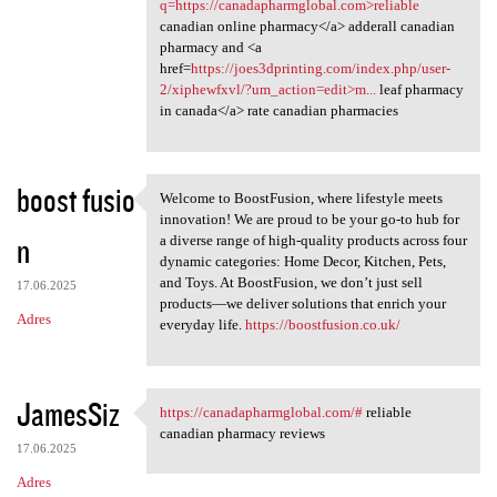
q=https://canadapharmglobal.com>reliable
canadian online pharmacy</a> adderall canadian
pharmacy and <a
href=
https://joes3dprinting.com/index.php/user-
2/xiphewfxvl/?um_action=edit>m...
leaf pharmacy
in canada</a> rate canadian pharmacies
boost fusio
Welcome to BoostFusion, where lifestyle meets
Welcome to BoostFusion, where
innovation! We are proud to be your go-to hub for
n
a diverse range of high-quality products across four
dynamic categories: Home Decor, Kitchen, Pets,
and Toys. At BoostFusion, we don’t just sell
17.06.2025
products—we deliver solutions that enrich your
Adres
everyday life.
https://boostfusion.co.uk/
JamesSiz
https://canadapharmglobal.com/#
reliable
https://canadapharmglobal.com
canadian pharmacy reviews
17.06.2025
Adres