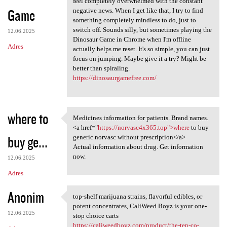
feel completely overwhelmed with the constant
Game
negative news. When I get like that, I try to find
something completely mindless to do, just to
switch off. Sounds silly, but sometimes playing the
12.06.2025
Dinosaur Game in Chrome when I'm offline
Adres
actually helps me reset. It's so simple, you can just
focus on jumping. Maybe give it a try? Might be
better than spiraling.
https://dinosaurgamefree.com/
where to
Medicines information for patients. Brand names.
Medicines information for
<a href="
https://norvasc4x365.top">where
to buy
buy ge...
generic norvasc without prescription</a>
Actual information about drug. Get information
now.
12.06.2025
Adres
Anonim
top-shelf marijuana strains, flavorful edibles, or
top-shelf marijuana strains,
potent concentrates, CaliWeed Boyz is your one-
12.06.2025
stop choice carts
https://caliweedboyz.com/product/the-ten-co-