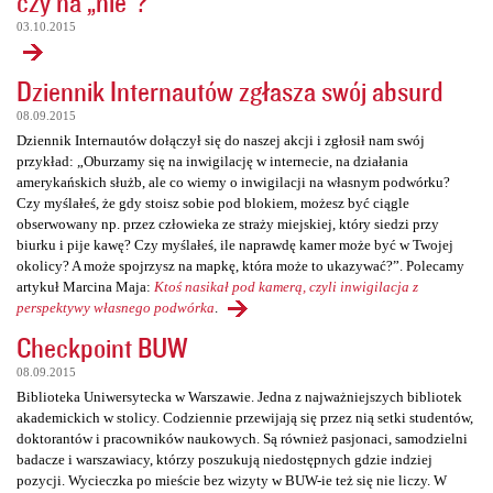
czy na „nie”?
03.10.2015
Dziennik Internautów zgłasza swój absurd
08.09.2015
Dziennik Internautów dołączył się do naszej akcji i zgłosił nam swój
przykład: „Oburzamy się na inwigilację w internecie, na działania
amerykańskich służb, ale co wiemy o inwigilacji na własnym podwórku?
Czy myślałeś, że gdy stoisz sobie pod blokiem, możesz być ciągle
obserwowany np. przez człowieka ze straży miejskiej, który siedzi przy
biurku i pije kawę? Czy myślałeś, ile naprawdę kamer może być w Twojej
okolicy? A może spojrzysz na mapkę, która może to ukazywać?”. Polecamy
artykuł Marcina Maja:
Ktoś nasikał pod kamerą, czyli inwigilacja z
perspektywy własnego podwórka
.
Checkpoint BUW
08.09.2015
Biblioteka Uniwersytecka w Warszawie. Jedna z najważniejszych bibliotek
akademickich w stolicy. Codziennie przewijają się przez nią setki studentów,
doktorantów i pracowników naukowych. Są również pasjonaci, samodzielni
badacze i warszawiacy, którzy poszukują niedostępnych gdzie indziej
pozycji. Wycieczka po mieście bez wizyty w BUW-ie też się nie liczy. W