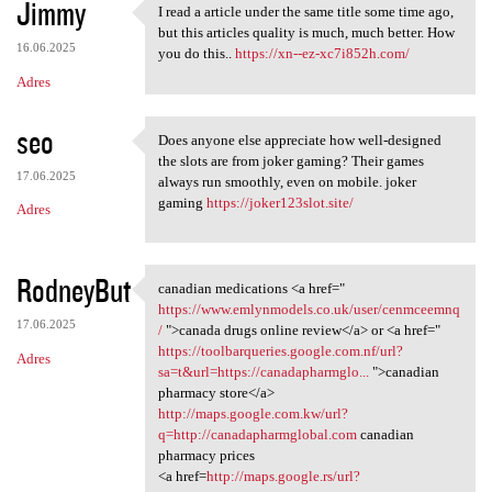
Jimmy
I read a article under the same title some time ago,
I read a article under the
but this articles quality is much, much better. How
16.06.2025
you do this..
https://xn--ez-xc7i852h.com/
Adres
seo
Does anyone else appreciate how well-designed
Does anyone else appreciate
the slots are from joker gaming? Their games
17.06.2025
always run smoothly, even on mobile. joker
gaming
https://joker123slot.site/
Adres
RodneyBut
canadian medications <a href="
canadian medications <a href=
https://www.emlynmodels.co.uk/user/cenmceemnq
17.06.2025
/
">canada drugs online review</a> or <a href="
https://toolbarqueries.google.com.nf/url?
Adres
sa=t&url=https://canadapharmglo...
">canadian
pharmacy store</a>
http://maps.google.com.kw/url?
q=http://canadapharmglobal.com
canadian
pharmacy prices
<a href=
http://maps.google.rs/url?