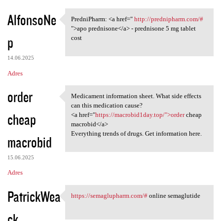
AlfonsoNe
PredniPharm: <a href="
http://prednipharm.com/#
PredniPharm: <a href=" http:/
">apo prednisone</a> - prednisone 5 mg tablet
p
cost
14.06.2025
Adres
order
Medicament information sheet. What side effects
Medicament information sheet.
can this medication cause?
cheap
<a href="
https://macrobid1day.top/">order
cheap
macrobid</a>
Everything trends of drugs. Get information here.
macrobid
15.06.2025
Adres
PatrickWea
https://semaglupharm.com/#
online semaglutide
https://semaglupharm.com/#
ck