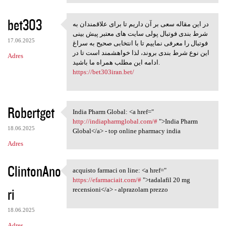
bet303
در این مقاله سعی بر آن داریم تا برای علاقمندان به
در این مقاله سعی بر آن داریم
شرط بندی فوتبال پولی سایت های معتبر پیش بینی
17.06.2025
فوتبال را معرفی نماییم تا با انتخابی صحیح به سراغ
این نوع شرط بندی بروند، لذا خواهشمند است تا در
Adres
ادامه این مطلب همراه ما باشید.
https://bet303iran.bet/
Robertget
India Pharm Global: <a href="
India Pharm Global: <a href="
http://indiapharmglobal.com/#
">India Pharm
18.06.2025
Global</a> - top online pharmacy india
Adres
ClintonAno
acquisto farmaci on line: <a href="
acquisto farmaci on line: <a
https://efarmaciait.com/#
">tadalafil 20 mg
ri
recensioni</a> - alprazolam prezzo
18.06.2025
Adres