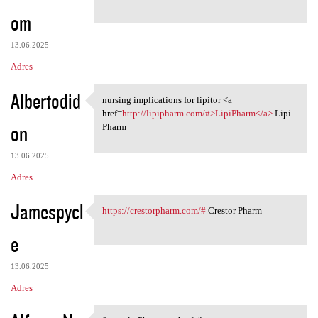
om
13.06.2025
Adres
Albertodid
nursing implications for lipitor <a
nursing implications for
href=
http://lipipharm.com/#>LipiPharm</a>
Lipi
on
Pharm
13.06.2025
Adres
Jamespycl
https://crestorpharm.com/#
Crestor Pharm
https://crestorpharm.com/#
e
13.06.2025
Adres