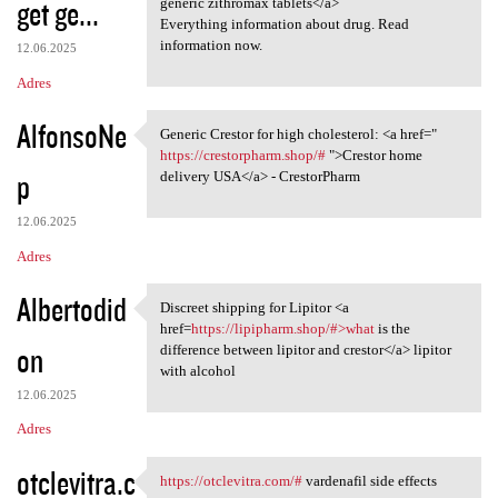
get ge...
generic zithromax tablets</a>
Everything information about drug. Read
information now.
12.06.2025
Adres
AlfonsoNe
Generic Crestor for high cholesterol: <a href="
Generic Crestor for high
https://crestorpharm.shop/#
">Crestor home
p
delivery USA</a> - CrestorPharm
12.06.2025
Adres
Albertodid
Discreet shipping for Lipitor <a
Discreet shipping for Lipitor
href=
https://lipipharm.shop/#>what
is the
on
difference between lipitor and crestor</a> lipitor
with alcohol
12.06.2025
Adres
otclevitra.c
https://otclevitra.com/#
vardenafil side effects
https://otclevitra.com/#