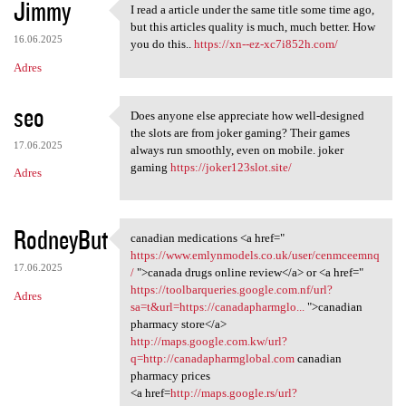
Jimmy
I read a article under the same title some time ago,
I read a article under the
but this articles quality is much, much better. How
16.06.2025
you do this..
https://xn--ez-xc7i852h.com/
Adres
seo
Does anyone else appreciate how well-designed
Does anyone else appreciate
the slots are from joker gaming? Their games
17.06.2025
always run smoothly, even on mobile. joker
gaming
https://joker123slot.site/
Adres
RodneyBut
canadian medications <a href="
canadian medications <a href=
https://www.emlynmodels.co.uk/user/cenmceemnq
17.06.2025
/
">canada drugs online review</a> or <a href="
https://toolbarqueries.google.com.nf/url?
Adres
sa=t&url=https://canadapharmglo...
">canadian
pharmacy store</a>
http://maps.google.com.kw/url?
q=http://canadapharmglobal.com
canadian
pharmacy prices
<a href=
http://maps.google.rs/url?