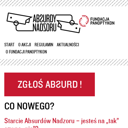
Przejdź
do
treści
START
O AKCJI
REGULAMIN
AKTUALNOŚCI
O FUNDACJI PANOPTYKON
CO NOWEGO?
Starcie Absurdów Nadzoru – jesteś na „tak”