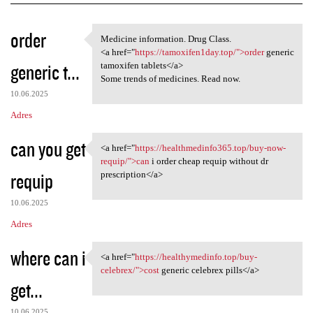
K
order
Medicine information. Drug Class.
Medicine information. Drug
o
<a href="
https://tamoxifen1day.top/">order
generic
generic t...
m
tamoxifen tablets</a>
Some trends of medicines. Read now.
e
10.06.2025
n
Adres
t
can you get
a
<a href="
https://healthmedinfo365.top/buy-now-
<a href="https:/
requip/">can
i order cheap requip without dr
r
requip
prescription</a>
z
e
10.06.2025
Adres
where can i
<a href="
https://healthymedinfo.top/buy-
<a href="https:/
celebrex/">cost
generic celebrex pills</a>
get...
10.06.2025