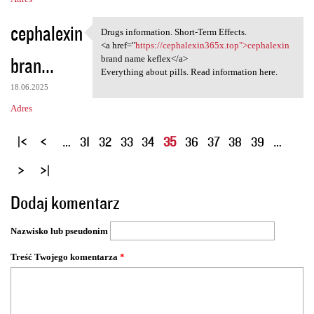
cephalexin
Drugs information. Short-Term Effects.
Drugs information. Short-Term
<a href="
https://cephalexin365x.top">cephalexin
bran...
brand name keflex</a>
Everything about pills. Read information here.
18.06.2025
Adres
S
…
31
32
33
34
35
36
37
38
39
…
t
r
o
Dodaj komentarz
n
y
Nazwisko lub pseudonim
Treść Twojego komentarza
*