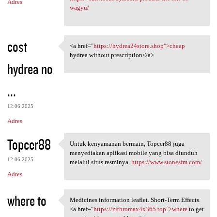
Adres
wagyu/
cost
<a href="
https://hydrea24store.shop">cheap
<a href="https:/
hydrea without prescription</a>
hydrea no
...
12.06.2025
Adres
Topcer88
Untuk kenyamanan bermain, Topcer88 juga
Untuk kenyamanan bermain,
menyediakan aplikasi mobile yang bisa diunduh
12.06.2025
melalui situs resminya.
https://www.stonesfm.com/
Adres
where to
Medicines information leaflet. Short-Term Effects.
Medicines information leaflet
<a href="
https://zithromax4x365.top">where
to get