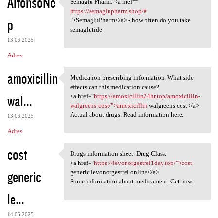
AlfonsoNe
Semaglu Pharm: <a href="
Semaglu Pharm: <a href="
https://semaglupharm.shop/#
p
">SemagluPharm</a> - how often do you take
semaglutide
13.06.2025
Adres
amoxicillin
Medication prescribing information. What side
Medication prescribing
effects can this medication cause?
wal...
<a href="
https://amoxicillin24hr.top/amoxicillin-
walgreens-cost/">amoxicillin
walgreens cost</a>
Actual about drugs. Read information here.
13.06.2025
Adres
cost
Drugs information sheet. Drug Class.
Drugs information sheet. Drug
<a href="
https://levonorgestrel1day.top/">cost
generic
generic levonorgestrel online</a>
Some information about medicament. Get now.
le...
14.06.2025