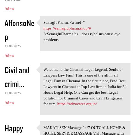
Adres
AlfonsoNe
SemagluPharm: <a href="
SemagluPharm: <a href=" https
https://semaglupharm.shop/#
p
">SemagluPharm</a> - does rybelsus cause eye
problems
11.06.2025
Adres
Civil and
Welcome to the Chennai Legal Legend: Seniors
Welcome to the Chennai Legal
Lawyers Law Firm! This is one of the all in all
crimi...
Legal Firm in Chennai. In the first place, Find Best
Lawyers in Chennai at Top Law firm in India for 24
Hours Legal Help. One Can get the best Legal
11.06.2025
Solution for Criminal Cases and Civil Litigation
Adres
for sure.
https://advocates.org.in/
Happy
MAKATI SEN Massage 24/7 OUTCALL HOME &
MAKATI SEN Massage 24/7
HOTEL SERVICE MASSAGE Visit Massage with