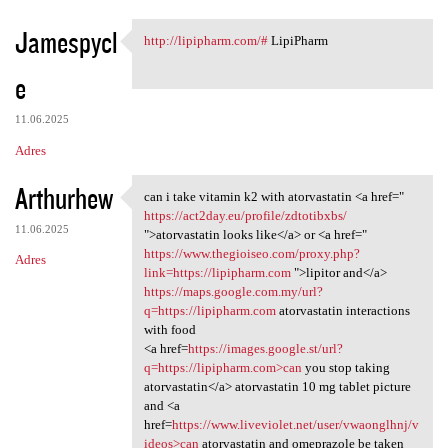
Jamespycl
http://lipipharm.com/#
LipiPharm
http://lipipharm.com/#
e
11.06.2025
Adres
Arthurhew
can i take vitamin k2 with atorvastatin <a href="
can i take vitamin k2 with
https://act2day.eu/profile/zdtotibxbs/
11.06.2025
">atorvastatin looks like</a> or <a href="
https://www.thegioiseo.com/proxy.php?
Adres
link=https://lipipharm.com
">lipitor and</a>
https://maps.google.com.my/url?
q=https://lipipharm.com
atorvastatin interactions
with food
<a href=
https://images.google.st/url?
q=https://lipipharm.com>can
you stop taking
atorvastatin</a> atorvastatin 10 mg tablet picture
and <a
href=
https://www.liveviolet.net/user/vwaonglhnj/v
ideos>can
atorvastatin and omeprazole be taken