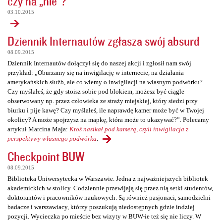
czy na „nie”?
03.10.2015
Dziennik Internautów zgłasza swój absurd
08.09.2015
Dziennik Internautów dołączył się do naszej akcji i zgłosił nam swój
przykład: „Oburzamy się na inwigilację w internecie, na działania
amerykańskich służb, ale co wiemy o inwigilacji na własnym podwórku?
Czy myślałeś, że gdy stoisz sobie pod blokiem, możesz być ciągle
obserwowany np. przez człowieka ze straży miejskiej, który siedzi przy
biurku i pije kawę? Czy myślałeś, ile naprawdę kamer może być w Twojej
okolicy? A może spojrzysz na mapkę, która może to ukazywać?”. Polecamy
artykuł Marcina Maja:
Ktoś nasikał pod kamerą, czyli inwigilacja z
perspektywy własnego podwórka
.
Checkpoint BUW
08.09.2015
Biblioteka Uniwersytecka w Warszawie. Jedna z najważniejszych bibliotek
akademickich w stolicy. Codziennie przewijają się przez nią setki studentów,
doktorantów i pracowników naukowych. Są również pasjonaci, samodzielni
badacze i warszawiacy, którzy poszukują niedostępnych gdzie indziej
pozycji. Wycieczka po mieście bez wizyty w BUW-ie też się nie liczy. W