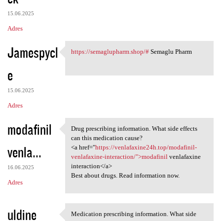
15.06.2025
Adres
Jamespycl
https://semaglupharm.shop/#
Semaglu Pharm
https://semaglupharm.shop/#
e
15.06.2025
Adres
modafinil
Drug prescribing information. What side effects
Drug prescribing information.
can this medication cause?
venla...
<a href="
https://venlafaxine24h.top/modafinil-
venlafaxine-interaction/">modafinil
venlafaxine
interaction</a>
16.06.2025
Best about drugs. Read information now.
Adres
uldine
Medication prescribing information. What side