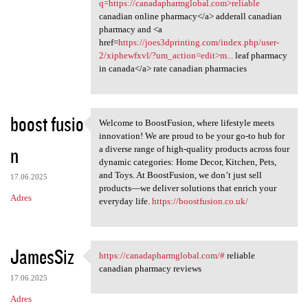
q=https://canadapharmglobal.com>reliable
canadian online pharmacy</a> adderall canadian
pharmacy and <a
href=
https://joes3dprinting.com/index.php/user-
2/xiphewfxvl/?um_action=edit>m...
leaf pharmacy
in canada</a> rate canadian pharmacies
boost fusio
Welcome to BoostFusion, where lifestyle meets
Welcome to BoostFusion, where
innovation! We are proud to be your go-to hub for
n
a diverse range of high-quality products across four
dynamic categories: Home Decor, Kitchen, Pets,
and Toys. At BoostFusion, we don’t just sell
17.06.2025
products—we deliver solutions that enrich your
Adres
everyday life.
https://boostfusion.co.uk/
JamesSiz
https://canadapharmglobal.com/#
reliable
https://canadapharmglobal.com
canadian pharmacy reviews
17.06.2025
Adres