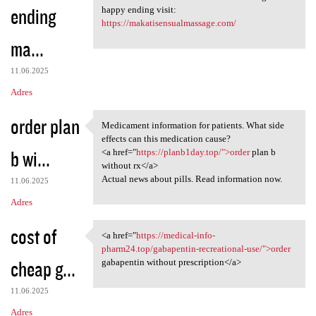
ending
happy ending visit:
https://makatisensualmassage.com/
ma...
11.06.2025
Adres
order plan
Medicament information for patients. What side
Medicament information for
effects can this medication cause?
b wi...
<a href="
https://planb1day.top/">order
plan b
without rx</a>
Actual news about pills. Read information now.
11.06.2025
Adres
cost of
<a href="
https://medical-info-
<a href="https://medical-info
pharm24.top/gabapentin-recreational-use/">order
cheap g...
gabapentin without prescription</a>
11.06.2025
Adres