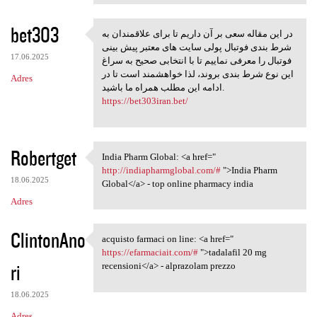
bet303
در این مقاله سعی بر آن داریم تا برای علاقمندان به
در این مقاله سعی بر آن داریم
شرط بندی فوتبال پولی سایت های معتبر پیش بینی
17.06.2025
فوتبال را معرفی نماییم تا با انتخابی صحیح به سراغ
این نوع شرط بندی بروند، لذا خواهشمند است تا در
Adres
ادامه این مطلب همراه ما باشید.
https://bet303iran.bet/
Robertget
India Pharm Global: <a href="
India Pharm Global: <a href="
http://indiapharmglobal.com/#
">India Pharm
18.06.2025
Global</a> - top online pharmacy india
Adres
ClintonAno
acquisto farmaci on line: <a href="
acquisto farmaci on line: <a
https://efarmaciait.com/#
">tadalafil 20 mg
ri
recensioni</a> - alprazolam prezzo
18.06.2025
Adres