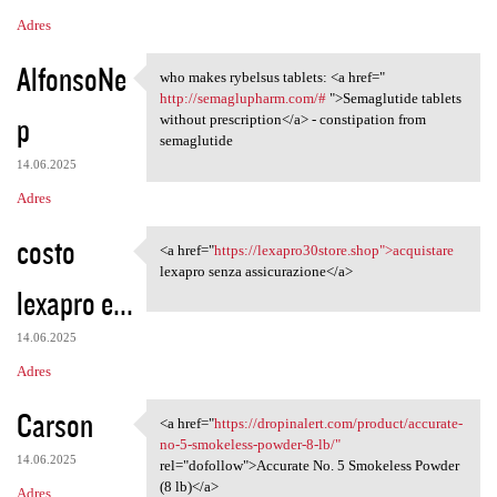
Adres
AlfonsoNe
who makes rybelsus tablets: <a href="
who makes rybelsus tablets:
http://semaglupharm.com/#
">Semaglutide tablets
p
without prescription</a> - constipation from
semaglutide
14.06.2025
Adres
costo
<a href="
https://lexapro30store.shop">acquistare
<a href="https:/
lexapro senza assicurazione</a>
lexapro e...
14.06.2025
Adres
Carson
<a href="
https://dropinalert.com/product/accurate-
<a href="https://dropinalert
no-5-smokeless-powder-8-lb/"
14.06.2025
rel="dofollow">Accurate No. 5 Smokeless Powder
(8 lb)</a>
Adres