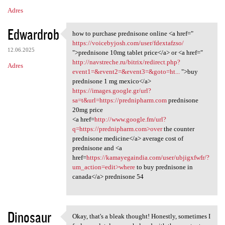
Adres
Edwardrob
how to purchase prednisone online <a href="
how to purchase prednisone
https://voicebyjosh.com/user/fdextafzso/
12.06.2025
">prednisone 10mg tablet price</a> or <a href="
http://navstreche.ru/bitrix/redirect.php?
Adres
event1=&event2=&event3=&goto=ht...
">buy
prednisone 1 mg mexico</a>
https://images.google.gr/url?
sa=t&url=https://prednipharm.com
prednisone
20mg price
<a href=
http://www.google.fm/url?
q=https://prednipharm.com>over
the counter
prednisone medicine</a> average cost of
prednisone and <a
href=
https://kamayegaindia.com/user/ubjigxfwfr/?
um_action=edit>where
to buy prednisone in
canada</a> prednisone 54
Dinosaur
Okay, that's a bleak thought! Honestly, sometimes I
Okay, that's a bleak thought!