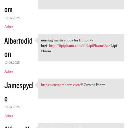
om
13.06.2025
Adres
Albertodid
nursing implications for lipitor <a
nursing implications for
href=
http://lipipharm.com/#>LipiPharm</a>
Lipi
on
Pharm
13.06.2025
Adres
Jamespycl
https://crestorpharm.com/#
Crestor Pharm
https://crestorpharm.com/#
e
13.06.2025
Adres