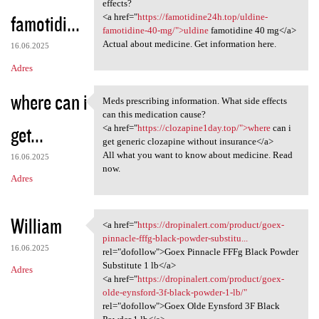
Medication prescribing
effects?
famotidi...
<a href="
https://famotidine24h.top/uldine-
famotidine-40-mg/">uldine
famotidine 40 mg</a>
Actual about medicine. Get information here.
16.06.2025
Adres
where can i
Meds prescribing information. What side effects
Meds prescribing information.
can this medication cause?
get...
<a href="
https://clozapine1day.top/">where
can i
get generic clozapine without insurance</a>
All what you want to know about medicine. Read
16.06.2025
now.
Adres
William
<a href="
https://dropinalert.com/product/goex-
<a href="https://dropinalert
pinnacle-fffg-black-powder-substitu...
16.06.2025
rel="dofollow">Goex Pinnacle FFFg Black Powder
Substitute 1 lb</a>
Adres
<a href="
https://dropinalert.com/product/goex-
olde-eynsford-3f-black-powder-1-lb/"
rel="dofollow">Goex Olde Eynsford 3F Black