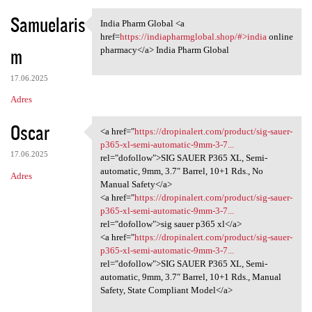
Samuelaris
India Pharm Global <a
India Pharm Global <a href
href=
https://indiapharmglobal.shop/#>india
online
m
pharmacy</a> India Pharm Global
17.06.2025
Adres
Oscar
<a href="
https://dropinalert.com/product/sig-sauer-
<a href="https://dropinalert
p365-xl-semi-automatic-9mm-3-7...
17.06.2025
rel="dofollow">SIG SAUER P365 XL, Semi-
automatic, 9mm, 3.7″ Barrel, 10+1 Rds., No
Adres
Manual Safety</a>
<a href="
https://dropinalert.com/product/sig-sauer-
p365-xl-semi-automatic-9mm-3-7...
rel="dofollow">sig sauer p365 xl</a>
<a href="
https://dropinalert.com/product/sig-sauer-
p365-xl-semi-automatic-9mm-3-7...
rel="dofollow">SIG SAUER P365 XL, Semi-
automatic, 9mm, 3.7″ Barrel, 10+1 Rds., Manual
Safety, State Compliant Model</a>