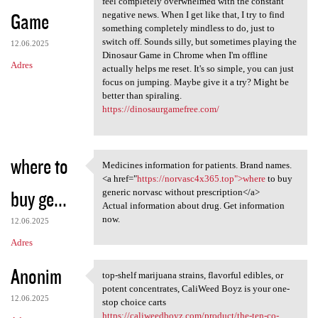
feel completely overwhelmed with the constant
Game
negative news. When I get like that, I try to find
something completely mindless to do, just to
switch off. Sounds silly, but sometimes playing the
12.06.2025
Dinosaur Game in Chrome when I'm offline
Adres
actually helps me reset. It's so simple, you can just
focus on jumping. Maybe give it a try? Might be
better than spiraling.
https://dinosaurgamefree.com/
where to
Medicines information for patients. Brand names.
Medicines information for
<a href="
https://norvasc4x365.top">where
to buy
buy ge...
generic norvasc without prescription</a>
Actual information about drug. Get information
now.
12.06.2025
Adres
Anonim
top-shelf marijuana strains, flavorful edibles, or
top-shelf marijuana strains,
potent concentrates, CaliWeed Boyz is your one-
12.06.2025
stop choice carts
https://caliweedboyz.com/product/the-ten-co-