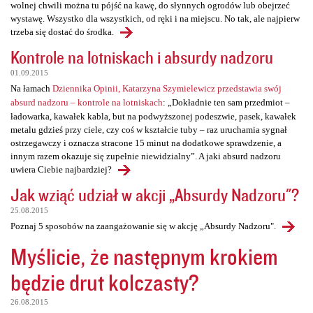
wolnej chwili można tu pójść na kawę, do słynnych ogrodów lub obejrzeć
wystawę. Wszystko dla wszystkich, od ręki i na miejscu. No tak, ale najpierw
trzeba się dostać do środka.
Kontrole na lotniskach i absurdy nadzoru
01.09.2015
Na łamach
Dziennika Opinii, Katarzyna Szymielewicz przedstawia swój
absurd nadzoru – kontrole na lotniskach
: „Dokładnie ten sam przedmiot –
ładowarka, kawałek kabla, but na podwyższonej podeszwie, pasek, kawałek
metalu gdzieś przy ciele, czy coś w kształcie tuby – raz uruchamia sygnał
ostrzegawczy i oznacza stracone 15 minut na dodatkowe sprawdzenie, a
innym razem okazuje się zupełnie niewidzialny”. A jaki absurd nadzoru
uwiera Ciebie najbardziej?
Jak wziąć udział w akcji „Absurdy Nadzoru"?
25.08.2015
Poznaj 5 sposobów na zaangażowanie się w akcję „Absurdy Nadzoru".
Myślicie, że następnym krokiem
będzie drut kolczasty?
26.08.2015