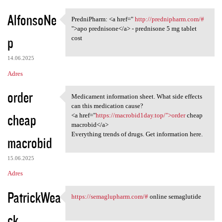
AlfonsoNe
PredniPharm: <a href="
http://prednipharm.com/#
PredniPharm: <a href=" http:/
">apo prednisone</a> - prednisone 5 mg tablet
p
cost
14.06.2025
Adres
order
Medicament information sheet. What side effects
Medicament information sheet.
can this medication cause?
cheap
<a href="
https://macrobid1day.top/">order
cheap
macrobid</a>
Everything trends of drugs. Get information here.
macrobid
15.06.2025
Adres
PatrickWea
https://semaglupharm.com/#
online semaglutide
https://semaglupharm.com/#
ck