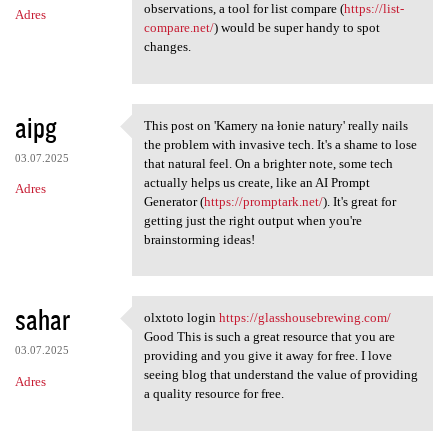
observations, a tool for list compare (
https://list-
Adres
compare.net/
) would be super handy to spot
changes.
aipg
This post on 'Kamery na łonie natury' really nails
This post on 'Kamery na łonie
the problem with invasive tech. It's a shame to lose
03.07.2025
that natural feel. On a brighter note, some tech
actually helps us create, like an AI Prompt
Adres
Generator (
https://promptark.net/
). It's great for
getting just the right output when you're
brainstorming ideas!
sahar
olxtoto login
https://glasshousebrewing.com/
olxtoto login https:/
Good This is such a great resource that you are
03.07.2025
providing and you give it away for free. I love
seeing blog that understand the value of providing
Adres
a quality resource for free.