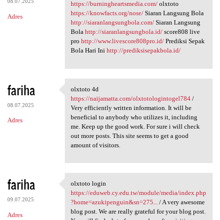
08.07.2025
https://burningheartsmedia.com/
olxtoto
https://knowfacts.org/nose/
Siaran Langsung Bola
Adres
http://siaranlangsungbola.com/
Siaran Langsung
Bola
http://siaranlangsungbola.id/
score808 live
pro
http://www.livescore808pro.id/
Prediksi Sepak
Bola Hari Ini
http://prediksisepakbola.id/
fariha
olxtoto 4d
olxtoto 4d https://naijamatta
https://naijamatta.com/olxtotologintogel784
/
08.07.2025
Very efficiently written information. It will be
beneficial to anybody who utilizes it, including
Adres
me. Keep up the good work. For sure i will check
out more posts. This site seems to get a good
amount of visitors.
fariha
olxtoto login
olxtoto login https://eduweb
https://eduweb.cy.edu.tw/module/media/index.php
09.07.2025
?home=azukipenguin&sn=275...
/ A very awesome
blog post. We are really grateful for your blog post.
Adres