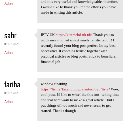
and it is very useful and knowledgeable. therefore,
Adres
I would like to thank you for the efforts you have
made in writing this article.
sahr
IPTV UK
https://xtremehd-uk.uk/
Thank you so
IPTV UK https://xtremehd-uk
much meant for ad an extremely terrific report! I
09.07.2025
recently found your blog post perfect for my best
necessities. It contains terrific together with
Adres
practical articles or blog posts. Stick to beneficial
financial job!
fariha
window cleaning
window cleaning https://list
https://list.ly/Eatandrunguarantee0523/lists
/ Wow,
09.07.2025
cool post. I'd like to write like this too - taking time
and real hard work to make a great article... but I
Adres
put things off too much and never seem to get
started. Thanks though.