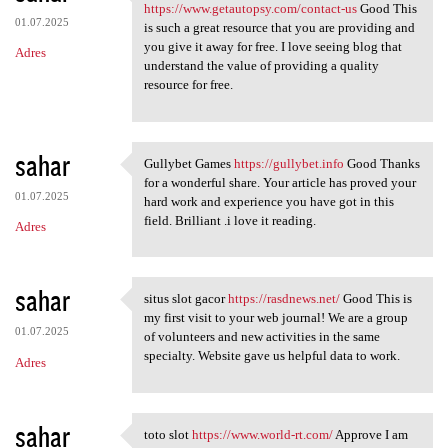
mawartoto login https://www
https://www.getautopsy.com/contact-us
Good This
01.07.2025
is such a great resource that you are providing and
you give it away for free. I love seeing blog that
Adres
understand the value of providing a quality
resource for free.
sahar
Gullybet Games
https://gullybet.info
Good Thanks
Gullybet Games https:/
for a wonderful share. Your article has proved your
01.07.2025
hard work and experience you have got in this
field. Brilliant .i love it reading.
Adres
sahar
situs slot gacor
https://rasdnews.net/
Good This is
situs slot gacor https:/
my first visit to your web journal! We are a group
01.07.2025
of volunteers and new activities in the same
specialty. Website gave us helpful data to work.
Adres
sahar
toto slot
https://www.world-rt.com/
Approve I am