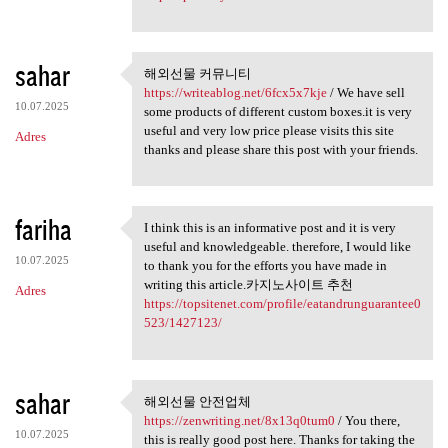
sahar
해외선물 커뮤니티
해외선물 커뮤니티
https://writeablog.net/6fcx5x7kje
/ We have sell
https://writeablog
10.07.2025
some products of different custom boxes.it is very
useful and very low price please visits this site
Adres
thanks and please share this post with your friends.
fariha
I think this is an informative post and it is very
I think this is an
useful and knowledgeable. therefore, I would like
10.07.2025
to thank you for the efforts you have made in
writing this article.카지노사이트 추천
Adres
https://topsitenet.com/profile/eatandrunguarantee0
523/1427123/
sahar
해외선물 안전업체
해외선물 안전업체
https://zenwriting.net/8x13q0tum0
/ You there,
https://zenwriting
10.07.2025
this is really good post here. Thanks for taking the