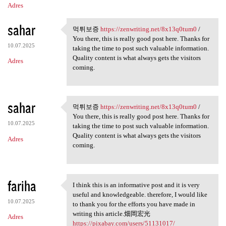
Adres
sahar
먹튀보증
https://zenwriting.net/8x13q0tum0
/
먹튀보증 https://zenwriting.net
You there, this is really good post here. Thanks for
10.07.2025
taking the time to post such valuable information.
Quality content is what always gets the visitors
Adres
coming.
sahar
먹튀보증
https://zenwriting.net/8x13q0tum0
/
먹튀보증 https://zenwriting.net
You there, this is really good post here. Thanks for
10.07.2025
taking the time to post such valuable information.
Quality content is what always gets the visitors
Adres
coming.
fariha
I think this is an informative post and it is very
I think this is an
useful and knowledgeable. therefore, I would like
10.07.2025
to thank you for the efforts you have made in
writing this article.畑岡宏光
Adres
https://pixabay.com/users/51131017/