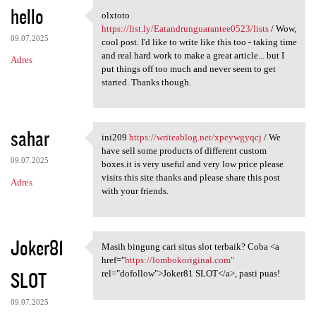
hello
olxtoto
olxtoto https://list.ly
https://list.ly/Eatandrunguarantee0523/lists
/ Wow,
09.07.2025
cool post. I'd like to write like this too - taking time
and real hard work to make a great article... but I
Adres
put things off too much and never seem to get
started. Thanks though.
sahar
ini209
https://writeablog.net/xpeywgyqcj
/ We
ini209 https://writeablog.net
have sell some products of different custom
09.07.2025
boxes.it is very useful and very low price please
visits this site thanks and please share this post
Adres
with your friends.
Joker81
Masih bingung cari situs slot terbaik? Coba <a
Masih bingung cari situs slot
href="
https://lombokoriginal.com"
SLOT
rel="dofollow">Joker81 SLOT</a>, pasti puas!
09.07.2025