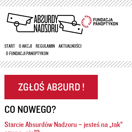
Przejdź
do
treści
START
O AKCJI
REGULAMIN
AKTUALNOŚCI
O FUNDACJI PANOPTYKON
CO NOWEGO?
Starcie Absurdów Nadzoru – jesteś na „tak”