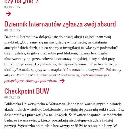
czy na „nie”?
03.10.2015
Dziennik Internautów zgłasza swój absurd
08.09.2015
Dziennik Internautów dołączył się do naszej akcji i zgłosił nam swój
przykład: „Oburzamy się na inwigilację w internecie, na działania
amerykańskich służb, ale co wiemy o inwigilacji na własnym podwórku?
Czy myślałeś, że gdy stoisz sobie pod blokiem, możesz być ciągle
obserwowany np. przez człowieka ze straży miejskiej, który siedzi przy
biurku i pije kawę? Czy myślałeś, ile naprawdę kamer może być w Twojej
okolicy? A może spojrzysz na mapkę, która może to ukazywać?”. Polecamy
artykuł Marcina Maja:
Ktoś nasikał pod kamerą, czyli inwigilacja z
perspektywy własnego podwórka
.
Checkpoint BUW
08.09.2015
Biblioteka Uniwersytecka w Warszawie. Jedna z najważniejszych bibliotek
akademickich w stolicy. Codziennie przewijają się przez nią setki studentów,
doktorantów i pracowników naukowych. Są również pasjonaci, samodzielni
badacze i warszawiacy, którzy poszukują niedostępnych gdzie indziej
pozycji. Wycieczka po mieście bez wizyty w BUW-ie też się nie liczy. W