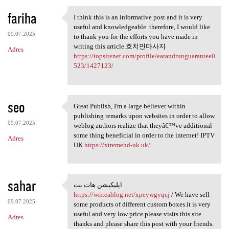
fariha
I think this is an informative post and it is very
I think this is an
useful and knowledgeable. therefore, I would like
09.07.2025
to thank you for the efforts you have made in
writing this article.호치민마사지
Adres
https://topsitenet.com/profile/eatandrunguarantee0
523/1427123/
seo
Great Publish, I'm a large believer within
Great Publish, I'm a large
publishing remarks upon websites in order to allow
09.07.2025
weblog authors realize that theyâ€™ve additional
some thing beneficial in order to the internet! IPTV
Adres
UK
https://xtremehd-uk.uk/
sahar
اپلیکیشن هات بت
اپلیکیشن هات بت https:/
https://writeablog.net/xpeywgyqcj
/ We have sell
09.07.2025
some products of different custom boxes.it is very
useful and very low price please visits this site
Adres
thanks and please share this post with your friends.