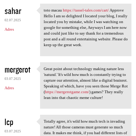
sahar
toto macau
https://tassel-tales.com/cart/
Approve
toto macau https://tassel
Hello I am so delighted I located your blog, I really
02.07.2025
located you by mistake, while I was watching on
google for something else, Anyways I am here now
Adres
and could just like to say thank for a tremendous
post and a all round entertaining website. Please do
keep up the great work.
mergerot
Great point about technology making nature less
Great point about technology
'natural.' It's wild how much is constantly trying to
03.07.2025
capture our attention, almost like a digital brainrot.
Speaking of which, have you seen those Merge Rot
Adres
(
https://mergerotgame.com/
) games? They really
lean into that chaotic meme culture!
lcp
Totally agree, it's wild how much tech is invading
Totally agree, it's wild how
nature! All those cameras must generate so much
03.07.2025
data. It makes me think, if you had different lists of