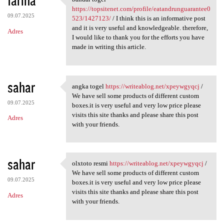
fariha
bandar togel https:/
https://topsitenet.com/profile/eatandrunguarantee0
09.07.2025
523/1427123/
/ I think this is an informative post
and it is very useful and knowledgeable. therefore,
Adres
I would like to thank you for the efforts you have
made in writing this article.
sahar
angka togel
https://writeablog.net/xpeywgyqcj
/
angka togel https:/
We have sell some products of different custom
09.07.2025
boxes.it is very useful and very low price please
visits this site thanks and please share this post
Adres
with your friends.
sahar
olxtoto resmi
https://writeablog.net/xpeywgyqcj
/
olxtoto resmi https:/
We have sell some products of different custom
09.07.2025
boxes.it is very useful and very low price please
visits this site thanks and please share this post
Adres
with your friends.