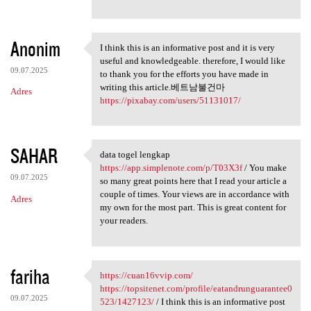
Anonim
I think this is an informative post and it is very
I think this is an
useful and knowledgeable. therefore, I would like
09.07.2025
to thank you for the efforts you have made in
writing this article.베트남불건마
Adres
https://pixabay.com/users/51131017/
SAHAR
data togel lengkap
data togel lengkap https:/
https://app.simplenote.com/p/T03X3f
/ You make
09.07.2025
so many great points here that I read your article a
couple of times. Your views are in accordance with
Adres
my own for the most part. This is great content for
your readers.
fariha
https://cuan16vvip.com/
https://cuan16vvip.com/ https
https://topsitenet.com/profile/eatandrunguarantee0
09.07.2025
523/1427123/
/ I think this is an informative post