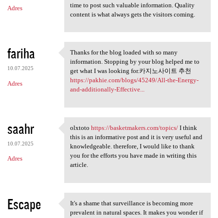
time to post such valuable information. Quality
Adres
content is what always gets the visitors coming.
fariha
Thanks for the blog loaded with so many
Thanks for the blog loaded
information. Stopping by your blog helped me to
10.07.2025
get what I was looking for.카지노사이트 추천
https://pakhie.com/blogs/45249/All-the-Energy-
Adres
and-additionally-Effective...
saahr
olxtoto
https://basketmakers.com/topics/
I think
olxtoto https://basketmakers
this is an informative post and it is very useful and
10.07.2025
knowledgeable. therefore, I would like to thank
you for the efforts you have made in writing this
Adres
article.
Escape
It's a shame that surveillance is becoming more
It's a shame that
prevalent in natural spaces. It makes you wonder if