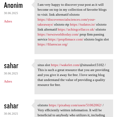
Anonim
I am very happy to discover your post as it will
I am very happy to discover
become on top in my collection of favorite blogs
30.06.2025
to visit. link alternatif olxtoto
https://discoversocialsciences.com/your-
Adres
takeaways/
olxtoto rtp
https://tudatos.io/
olxtoto
link alternatif
https://achingcellar.co.uk/
olxtoto
https://newzworldtoday.com/
prop firm passing
service
https://propfirmace.com/
olxtoto login slot
https://filarescue.org/
sahar
situs slot
https://wakelet.com/
@situsslot15102 /
situs slot https://wakelet
This is such a great resource that you are providing
30.06.2025
and you give it away for free. I love seeing blog
that understand the value of providing a quality
Adres
resource for free.
sahar
olxtoto
https://pixabay.com/users/51062062/
/
olxtoto https://pixabay.com
Very efficiently written information. It will be
30.06.2025
beneficial to anybody who utilizes it, including