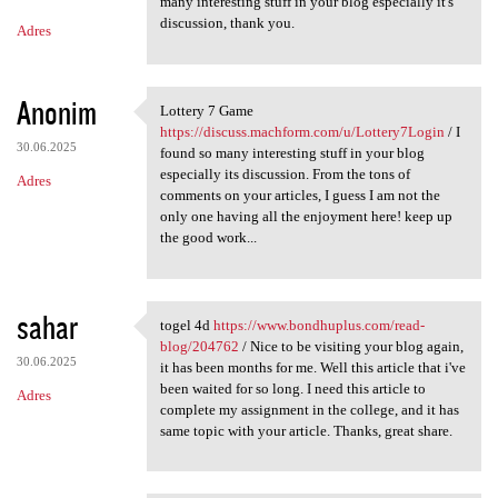
m
many interesting stuff in your blog especially it's
discussion, thank you.
Adres
e
n
t
Anonim
Lottery 7 Game
Lottery 7 Game https:/
a
https://discuss.machform.com/u/Lottery7Login
/ I
30.06.2025
found so many interesting stuff in your blog
r
especially its discussion. From the tons of
Adres
z
comments on your articles, I guess I am not the
only one having all the enjoyment here! keep up
e
the good work...
sahar
togel 4d
https://www.bondhuplus.com/read-
togel 4d https://www
blog/204762
/ Nice to be visiting your blog again,
30.06.2025
it has been months for me. Well this article that i've
been waited for so long. I need this article to
Adres
complete my assignment in the college, and it has
same topic with your article. Thanks, great share.