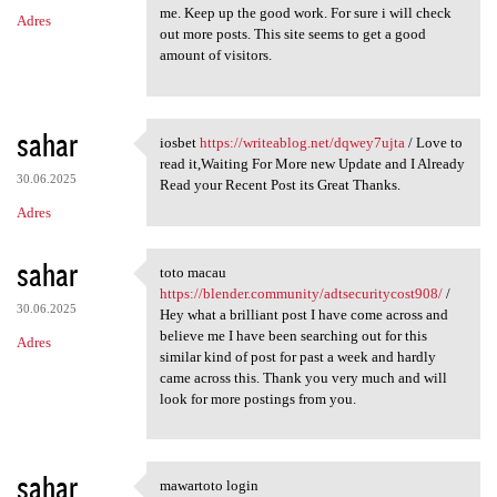
me. Keep up the good work. For sure i will check
Adres
out more posts. This site seems to get a good
amount of visitors.
sahar
iosbet
https://writeablog.net/dqwey7ujta
/ Love to
iosbet https://writeablog.net
read it,Waiting For More new Update and I Already
30.06.2025
Read your Recent Post its Great Thanks.
Adres
sahar
toto macau
toto macau https://blender
https://blender.community/adtsecuritycost908/
/
30.06.2025
Hey what a brilliant post I have come across and
believe me I have been searching out for this
Adres
similar kind of post for past a week and hardly
came across this. Thank you very much and will
look for more postings from you.
sahar
mawartoto login