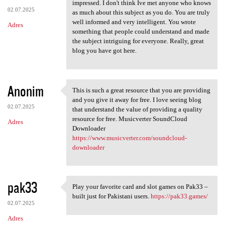
toto slot https://www.world
impressed. I don't think Ive met anyone who knows
02.07.2025
as much about this subject as you do. You are truly
well informed and very intelligent. You wrote
Adres
something that people could understand and made
the subject intriguing for everyone. Really, great
blog you have got here.
Anonim
This is such a great resource that you are providing
This is such a great resource
and you give it away for free. I love seeing blog
02.07.2025
that understand the value of providing a quality
resource for free. Musicverter SoundCloud
Adres
Downloader
https://www.musicverter.com/soundcloud-
downloader
pak33
Play your favorite card and slot games on Pak33 –
Play your favorite card and
built just for Pakistani users.
https://pak33.games/
02.07.2025
Adres