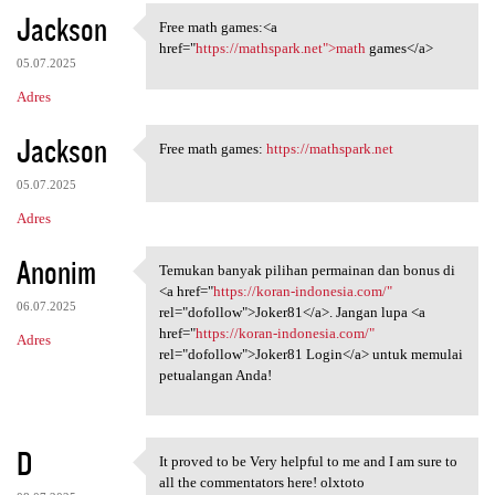
Jackson
Free math games:<a
Free math games:<a href=
href="
https://mathspark.net">math
games</a>
05.07.2025
Adres
Jackson
Free math games:
https://mathspark.net
Free math games: https:/
05.07.2025
Adres
Anonim
Temukan banyak pilihan permainan dan bonus di
Temukan banyak pilihan
<a href="
https://koran-indonesia.com/"
06.07.2025
rel="dofollow">Joker81</a>. Jangan lupa <a
href="
https://koran-indonesia.com/"
Adres
rel="dofollow">Joker81 Login</a> untuk memulai
petualangan Anda!
D
It proved to be Very helpful to me and I am sure to
It proved to be Very helpful
all the commentators here! olxtoto