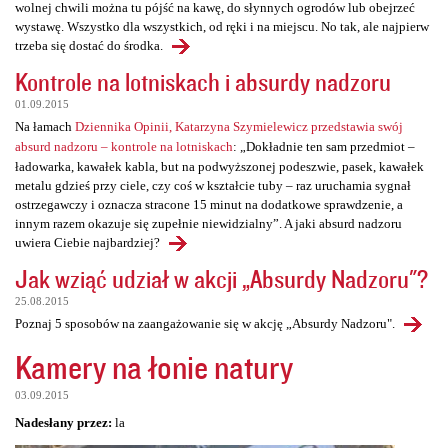
wolnej chwili można tu pójść na kawę, do słynnych ogrodów lub obejrzeć
wystawę. Wszystko dla wszystkich, od ręki i na miejscu. No tak, ale najpierw
trzeba się dostać do środka.
Kontrole na lotniskach i absurdy nadzoru
01.09.2015
Na łamach
Dziennika Opinii, Katarzyna Szymielewicz przedstawia swój
absurd nadzoru – kontrole na lotniskach
: „Dokładnie ten sam przedmiot –
ładowarka, kawałek kabla, but na podwyższonej podeszwie, pasek, kawałek
metalu gdzieś przy ciele, czy coś w kształcie tuby – raz uruchamia sygnał
ostrzegawczy i oznacza stracone 15 minut na dodatkowe sprawdzenie, a
innym razem okazuje się zupełnie niewidzialny”. A jaki absurd nadzoru
uwiera Ciebie najbardziej?
Jak wziąć udział w akcji „Absurdy Nadzoru"?
25.08.2015
Poznaj 5 sposobów na zaangażowanie się w akcję „Absurdy Nadzoru".
Kamery na łonie natury
03.09.2015
Nadesłany przez:
la