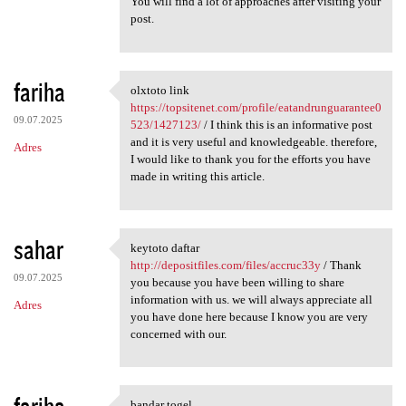
You will find a lot of approaches after visiting your
post.
fariha
olxtoto link
olxtoto link https:/
https://topsitenet.com/profile/eatandrunguarantee0
09.07.2025
523/1427123/
/ I think this is an informative post
and it is very useful and knowledgeable. therefore,
Adres
I would like to thank you for the efforts you have
made in writing this article.
sahar
keytoto daftar
keytoto daftar http:/
http://depositfiles.com/files/accruc33y
/ Thank
09.07.2025
you because you have been willing to share
information with us. we will always appreciate all
Adres
you have done here because I know you are very
concerned with our.
bandar togel