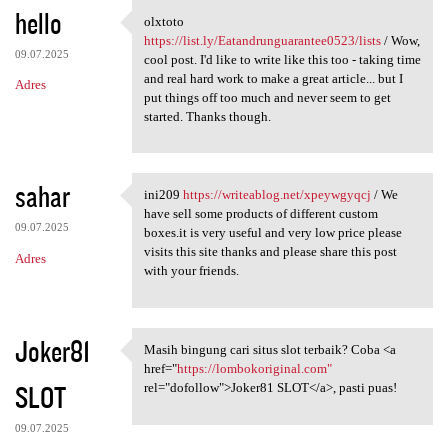
hello
olxtoto
olxtoto https://list.ly
https://list.ly/Eatandrunguarantee0523/lists
/ Wow,
09.07.2025
cool post. I'd like to write like this too - taking time
and real hard work to make a great article... but I
Adres
put things off too much and never seem to get
started. Thanks though.
sahar
ini209
https://writeablog.net/xpeywgyqcj
/ We
ini209 https://writeablog.net
have sell some products of different custom
09.07.2025
boxes.it is very useful and very low price please
visits this site thanks and please share this post
Adres
with your friends.
Joker81
Masih bingung cari situs slot terbaik? Coba <a
Masih bingung cari situs slot
href="
https://lombokoriginal.com"
SLOT
rel="dofollow">Joker81 SLOT</a>, pasti puas!
09.07.2025