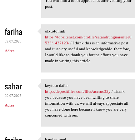
You will find a lot of approaches after visiting your
post.
fariha
olxtoto link
olxtoto link https:/
https://topsitenet.com/profile/eatandrunguarantee0
09.07.2025
523/1427123/
/ I think this is an informative post
and it is very useful and knowledgeable. therefore,
Adres
I would like to thank you for the efforts you have
made in writing this article.
sahar
keytoto daftar
keytoto daftar http:/
http://depositfiles.com/files/accruc33y
/ Thank
09.07.2025
you because you have been willing to share
information with us. we will always appreciate all
Adres
you have done here because I know you are very
concerned with our.
bandar togel