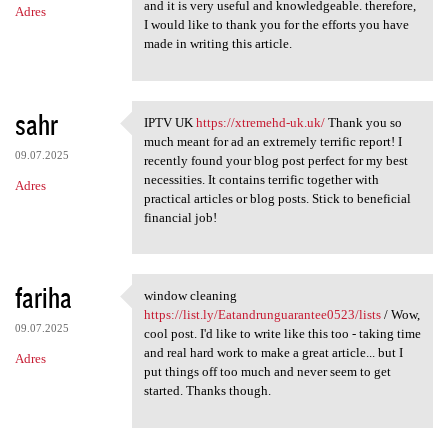
and it is very useful and knowledgeable. therefore,
Adres
I would like to thank you for the efforts you have
made in writing this article.
sahr
IPTV UK
https://xtremehd-uk.uk/
Thank you so
IPTV UK https://xtremehd-uk
much meant for ad an extremely terrific report! I
09.07.2025
recently found your blog post perfect for my best
necessities. It contains terrific together with
Adres
practical articles or blog posts. Stick to beneficial
financial job!
fariha
window cleaning
window cleaning https://list
https://list.ly/Eatandrunguarantee0523/lists
/ Wow,
09.07.2025
cool post. I'd like to write like this too - taking time
and real hard work to make a great article... but I
Adres
put things off too much and never seem to get
started. Thanks though.