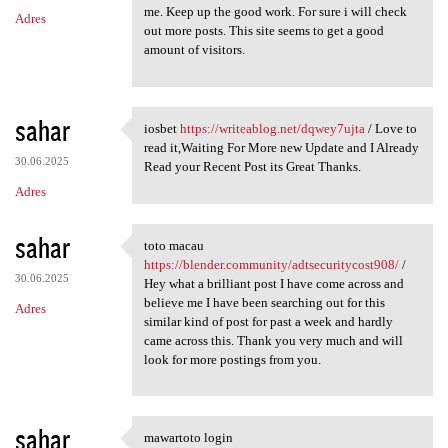
me. Keep up the good work. For sure i will check
Adres
out more posts. This site seems to get a good
amount of visitors.
sahar
iosbet
https://writeablog.net/dqwey7ujta
/ Love to
iosbet https://writeablog.net
read it,Waiting For More new Update and I Already
30.06.2025
Read your Recent Post its Great Thanks.
Adres
sahar
toto macau
toto macau https://blender
https://blender.community/adtsecuritycost908/
/
30.06.2025
Hey what a brilliant post I have come across and
believe me I have been searching out for this
Adres
similar kind of post for past a week and hardly
came across this. Thank you very much and will
look for more postings from you.
sahar
mawartoto login