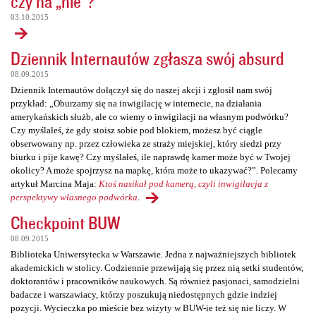
czy na „nie”?
03.10.2015
Dziennik Internautów zgłasza swój absurd
08.09.2015
Dziennik Internautów dołączył się do naszej akcji i zgłosił nam swój
przykład: „Oburzamy się na inwigilację w internecie, na działania
amerykańskich służb, ale co wiemy o inwigilacji na własnym podwórku?
Czy myślałeś, że gdy stoisz sobie pod blokiem, możesz być ciągle
obserwowany np. przez człowieka ze straży miejskiej, który siedzi przy
biurku i pije kawę? Czy myślałeś, ile naprawdę kamer może być w Twojej
okolicy? A może spojrzysz na mapkę, która może to ukazywać?”. Polecamy
artykuł Marcina Maja:
Ktoś nasikał pod kamerą, czyli inwigilacja z
perspektywy własnego podwórka
.
Checkpoint BUW
08.09.2015
Biblioteka Uniwersytecka w Warszawie. Jedna z najważniejszych bibliotek
akademickich w stolicy. Codziennie przewijają się przez nią setki studentów,
doktorantów i pracowników naukowych. Są również pasjonaci, samodzielni
badacze i warszawiacy, którzy poszukują niedostępnych gdzie indziej
pozycji. Wycieczka po mieście bez wizyty w BUW-ie też się nie liczy. W