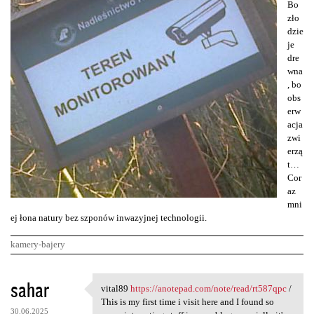
Bo
zło
dzie
je
dre
wna
, bo
obs
erw
acja
zwi
erzą
t…
Cor
az
mni
ej łona natury bez szponów inwazyjnej technologii.
kamery-bajery
K
sahar
vital89
https://anotepad.com/note/read/rt587qpc
/
vital89 https://anotepad.com
o
This is my first time i visit here and I found so
30.06.2025