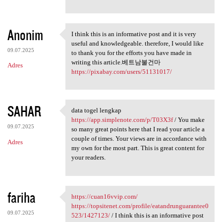
Anonim
I think this is an informative post and it is very
I think this is an
useful and knowledgeable. therefore, I would like
09.07.2025
to thank you for the efforts you have made in
writing this article.베트남불건마
Adres
https://pixabay.com/users/51131017/
SAHAR
data togel lengkap
data togel lengkap https:/
https://app.simplenote.com/p/T03X3f
/ You make
09.07.2025
so many great points here that I read your article a
couple of times. Your views are in accordance with
Adres
my own for the most part. This is great content for
your readers.
fariha
https://cuan16vvip.com/
https://cuan16vvip.com/ https
https://topsitenet.com/profile/eatandrunguarantee0
09.07.2025
523/1427123/
/ I think this is an informative post