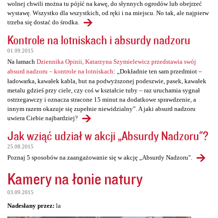
wolnej chwili można tu pójść na kawę, do słynnych ogrodów lub obejrzeć
wystawę. Wszystko dla wszystkich, od ręki i na miejscu. No tak, ale najpierw
trzeba się dostać do środka.
Kontrole na lotniskach i absurdy nadzoru
01.09.2015
Na łamach
Dziennika Opinii, Katarzyna Szymielewicz przedstawia swój
absurd nadzoru – kontrole na lotniskach
: „Dokładnie ten sam przedmiot –
ładowarka, kawałek kabla, but na podwyższonej podeszwie, pasek, kawałek
metalu gdzieś przy ciele, czy coś w kształcie tuby – raz uruchamia sygnał
ostrzegawczy i oznacza stracone 15 minut na dodatkowe sprawdzenie, a
innym razem okazuje się zupełnie niewidzialny”. A jaki absurd nadzoru
uwiera Ciebie najbardziej?
Jak wziąć udział w akcji „Absurdy Nadzoru"?
25.08.2015
Poznaj 5 sposobów na zaangażowanie się w akcję „Absurdy Nadzoru".
Kamery na łonie natury
03.09.2015
Nadesłany przez:
la