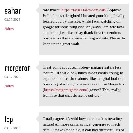
sahar
toto macau
https://tassel-tales.com/cart/
Approve
toto macau https://tassel
Hello I am so delighted I located your blog, I really
02.07.2025
located you by mistake, while I was watching on
google for something else, Anyways I am here now
Adres
and could just like to say thank for a tremendous
post and a all round entertaining website. Please do
keep up the great work.
mergerot
Great point about technology making nature less
Great point about technology
'natural.' It's wild how much is constantly trying to
03.07.2025
capture our attention, almost like a digital brainrot.
Speaking of which, have you seen those Merge Rot
Adres
(
https://mergerotgame.com/
) games? They really
lean into that chaotic meme culture!
lcp
Totally agree, it's wild how much tech is invading
Totally agree, it's wild how
nature! All those cameras must generate so much
03.07.2025
data. It makes me think, if you had different lists of