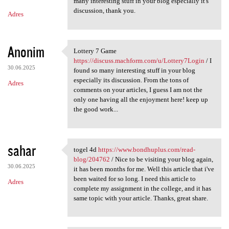
m
many interesting stuff in your blog especially it's
discussion, thank you.
Adres
e
n
t
Anonim
Lottery 7 Game
Lottery 7 Game https:/
a
https://discuss.machform.com/u/Lottery7Login
/ I
30.06.2025
found so many interesting stuff in your blog
r
especially its discussion. From the tons of
Adres
z
comments on your articles, I guess I am not the
only one having all the enjoyment here! keep up
e
the good work...
sahar
togel 4d
https://www.bondhuplus.com/read-
togel 4d https://www
blog/204762
/ Nice to be visiting your blog again,
30.06.2025
it has been months for me. Well this article that i've
been waited for so long. I need this article to
Adres
complete my assignment in the college, and it has
same topic with your article. Thanks, great share.