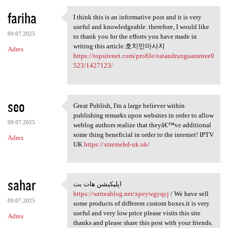
fariha
I think this is an informative post and it is very
I think this is an
useful and knowledgeable. therefore, I would like
09.07.2025
to thank you for the efforts you have made in
writing this article.호치민마사지
Adres
https://topsitenet.com/profile/eatandrunguarantee0
523/1427123/
seo
Great Publish, I'm a large believer within
Great Publish, I'm a large
publishing remarks upon websites in order to allow
09.07.2025
weblog authors realize that theyâ€™ve additional
some thing beneficial in order to the internet! IPTV
Adres
UK
https://xtremehd-uk.uk/
sahar
اپلیکیشن هات بت
اپلیکیشن هات بت https:/
https://writeablog.net/xpeywgyqcj
/ We have sell
09.07.2025
some products of different custom boxes.it is very
useful and very low price please visits this site
Adres
thanks and please share this post with your friends.