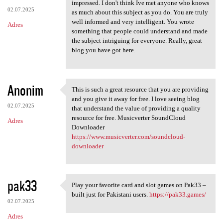
toto slot https://www.world
impressed. I don't think Ive met anyone who knows
02.07.2025
as much about this subject as you do. You are truly
well informed and very intelligent. You wrote
Adres
something that people could understand and made
the subject intriguing for everyone. Really, great
blog you have got here.
Anonim
This is such a great resource that you are providing
This is such a great resource
and you give it away for free. I love seeing blog
02.07.2025
that understand the value of providing a quality
resource for free. Musicverter SoundCloud
Adres
Downloader
https://www.musicverter.com/soundcloud-
downloader
pak33
Play your favorite card and slot games on Pak33 –
Play your favorite card and
built just for Pakistani users.
https://pak33.games/
02.07.2025
Adres