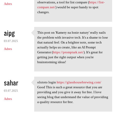
observations, a tool for list compare (
https://list-
Adres
compare.net/
) would be super handy to spot
changes.
aipg
This post on 'Kamery na łonie natury' really nails
This post on 'Kamery na łonie
the problem with invasive tech. It's a shame to lose
03.07.2025
that natural feel. On a brighter note, some tech
actually helps us create, like an AI Prompt
Adres
Generator (
https://promptark.net/
). It's great for
getting just the right output when you're
brainstorming ideas!
sahar
olxtoto login
https://glasshousebrewing.com/
olxtoto login https:/
Good This is such a great resource that you are
03.07.2025
providing and you give it away for free. I love
seeing blog that understand the value of providing
Adres
a quality resource for free.