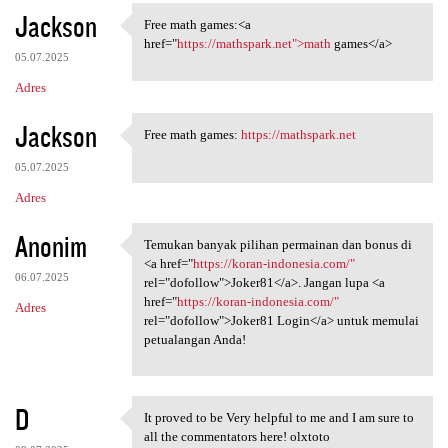
Jackson
Free math games:<a
Free math games:<a href=
href="
https://mathspark.net">math
games</a>
05.07.2025
Adres
Jackson
Free math games:
https://mathspark.net
Free math games: https:/
05.07.2025
Adres
Anonim
Temukan banyak pilihan permainan dan bonus di
Temukan banyak pilihan
<a href="
https://koran-indonesia.com/"
06.07.2025
rel="dofollow">Joker81</a>. Jangan lupa <a
href="
https://koran-indonesia.com/"
Adres
rel="dofollow">Joker81 Login</a> untuk memulai
petualangan Anda!
D
It proved to be Very helpful to me and I am sure to
It proved to be Very helpful
all the commentators here! olxtoto