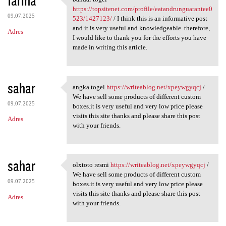
fariha
bandar togel https:/
https://topsitenet.com/profile/eatandrunguarantee0
09.07.2025
523/1427123/
/ I think this is an informative post
and it is very useful and knowledgeable. therefore,
Adres
I would like to thank you for the efforts you have
made in writing this article.
sahar
angka togel
https://writeablog.net/xpeywgyqcj
/
angka togel https:/
We have sell some products of different custom
09.07.2025
boxes.it is very useful and very low price please
visits this site thanks and please share this post
Adres
with your friends.
sahar
olxtoto resmi
https://writeablog.net/xpeywgyqcj
/
olxtoto resmi https:/
We have sell some products of different custom
09.07.2025
boxes.it is very useful and very low price please
visits this site thanks and please share this post
Adres
with your friends.