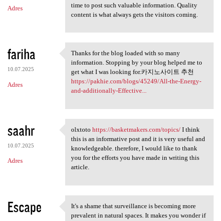
time to post such valuable information. Quality
Adres
content is what always gets the visitors coming.
fariha
Thanks for the blog loaded with so many
Thanks for the blog loaded
information. Stopping by your blog helped me to
10.07.2025
get what I was looking for.카지노사이트 추천
https://pakhie.com/blogs/45249/All-the-Energy-
Adres
and-additionally-Effective...
saahr
olxtoto
https://basketmakers.com/topics/
I think
olxtoto https://basketmakers
this is an informative post and it is very useful and
10.07.2025
knowledgeable. therefore, I would like to thank
you for the efforts you have made in writing this
Adres
article.
Escape
It's a shame that surveillance is becoming more
It's a shame that
prevalent in natural spaces. It makes you wonder if