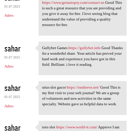
mawartoto login https://www
https://www.getautopsy.com/contact-us
Good This
01.07.2025
is such a great resource that you are providing and
you give it away for free. I love seeing blog that
Adres
understand the value of providing a quality
resource for free.
sahar
Gullybet Games
https://gullybet.info
Good Thanks
Gullybet Games https:/
for a wonderful share. Your article has proved your
01.07.2025
hard work and experience you have got in this
field. Brilliant .i love it reading.
Adres
sahar
situs slot gacor
https://rasdnews.net/
Good This is
situs slot gacor https:/
my first visit to your web journal! We are a group
01.07.2025
of volunteers and new activities in the same
specialty. Website gave us helpful data to work.
Adres
sahar
toto slot
https://www.world-rt.com/
Approve I am