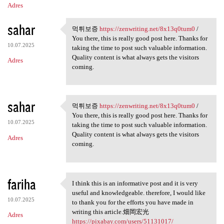
Adres
sahar
먹튀보증
https://zenwriting.net/8x13q0tum0
/
먹튀보증 https://zenwriting.net
You there, this is really good post here. Thanks for
10.07.2025
taking the time to post such valuable information.
Quality content is what always gets the visitors
Adres
coming.
sahar
먹튀보증
https://zenwriting.net/8x13q0tum0
/
먹튀보증 https://zenwriting.net
You there, this is really good post here. Thanks for
10.07.2025
taking the time to post such valuable information.
Quality content is what always gets the visitors
Adres
coming.
fariha
I think this is an informative post and it is very
I think this is an
useful and knowledgeable. therefore, I would like
10.07.2025
to thank you for the efforts you have made in
writing this article.畑岡宏光
Adres
https://pixabay.com/users/51131017/