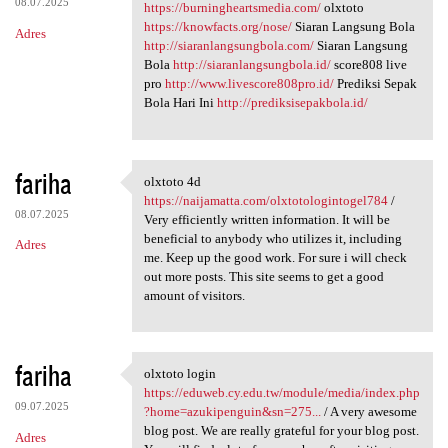
08.07.2025
https://burningheartsmedia.com/
olxtoto
https://knowfacts.org/nose/
Siaran Langsung Bola
Adres
http://siaranlangsungbola.com/
Siaran Langsung
Bola
http://siaranlangsungbola.id/
score808 live
pro
http://www.livescore808pro.id/
Prediksi Sepak
Bola Hari Ini
http://prediksisepakbola.id/
fariha
olxtoto 4d
olxtoto 4d https://naijamatta
https://naijamatta.com/olxtotologintogel784
/
08.07.2025
Very efficiently written information. It will be
beneficial to anybody who utilizes it, including
Adres
me. Keep up the good work. For sure i will check
out more posts. This site seems to get a good
amount of visitors.
fariha
olxtoto login
olxtoto login https://eduweb
https://eduweb.cy.edu.tw/module/media/index.php
09.07.2025
?home=azukipenguin&sn=275...
/ A very awesome
blog post. We are really grateful for your blog post.
Adres