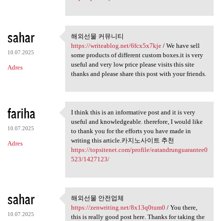
sahar
해외선물 커뮤니티
해외선물 커뮤니티
https://writeablog.net/6fcx5x7kje
/ We have sell
https://writeablog
10.07.2025
some products of different custom boxes.it is very
useful and very low price please visits this site
Adres
thanks and please share this post with your friends.
fariha
I think this is an informative post and it is very
I think this is an
useful and knowledgeable. therefore, I would like
10.07.2025
to thank you for the efforts you have made in
writing this article.카지노사이트 추천
Adres
https://topsitenet.com/profile/eatandrunguarantee0
523/1427123/
sahar
해외선물 안전업체
해외선물 안전업체
https://zenwriting.net/8x13q0tum0
/ You there,
https://zenwriting
10.07.2025
this is really good post here. Thanks for taking the