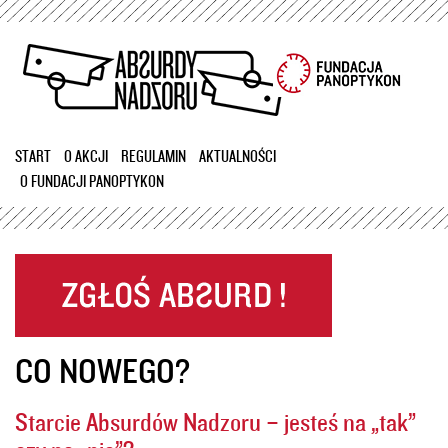
Przejdź
do
treści
START
O AKCJI
REGULAMIN
AKTUALNOŚCI
O FUNDACJI PANOPTYKON
CO NOWEGO?
Starcie Absurdów Nadzoru – jesteś na „tak”