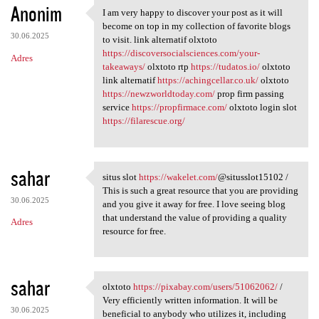
Anonim
I am very happy to discover your post as it will
I am very happy to discover
become on top in my collection of favorite blogs
30.06.2025
to visit. link alternatif olxtoto
https://discoversocialsciences.com/your-
Adres
takeaways/
olxtoto rtp
https://tudatos.io/
olxtoto
link alternatif
https://achingcellar.co.uk/
olxtoto
https://newzworldtoday.com/
prop firm passing
service
https://propfirmace.com/
olxtoto login slot
https://filarescue.org/
sahar
situs slot
https://wakelet.com/
@situsslot15102 /
situs slot https://wakelet
This is such a great resource that you are providing
30.06.2025
and you give it away for free. I love seeing blog
that understand the value of providing a quality
Adres
resource for free.
sahar
olxtoto
https://pixabay.com/users/51062062/
/
olxtoto https://pixabay.com
Very efficiently written information. It will be
30.06.2025
beneficial to anybody who utilizes it, including