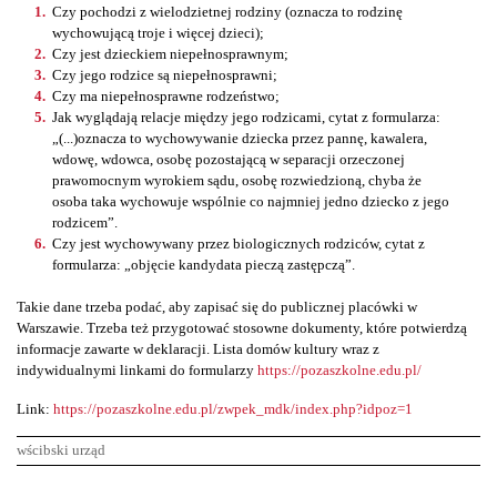
Czy pochodzi z wielodzietnej rodziny (oznacza to rodzinę
wychowującą troje i więcej dzieci);
Czy jest dzieckiem niepełnosprawnym;
Czy jego rodzice są niepełnosprawni;
Czy ma niepełnosprawne rodzeństwo;
Jak wyglądają relacje między jego rodzicami, cytat z formularza:
„(...)oznacza to wychowywanie dziecka przez pannę, kawalera,
wdowę, wdowca, osobę pozostającą w separacji orzeczonej
prawomocnym wyrokiem sądu, osobę rozwiedzioną, chyba że
osoba taka wychowuje wspólnie co najmniej jedno dziecko z jego
rodzicem”.
Czy jest wychowywany przez biologicznych rodziców, cytat z
formularza: „objęcie kandydata pieczą zastępczą”.
Takie dane trzeba podać, aby zapisać się do publicznej placówki w
Warszawie. Trzeba też przygotować stosowne dokumenty, które potwierdzą
informacje zawarte w deklaracji. Lista domów kultury wraz z
indywidualnymi linkami do formularzy
https://pozaszkolne.edu.pl/
Link:
https://pozaszkolne.edu.pl/zwpek_mdk/index.php?idpoz=1
wścibski urząd