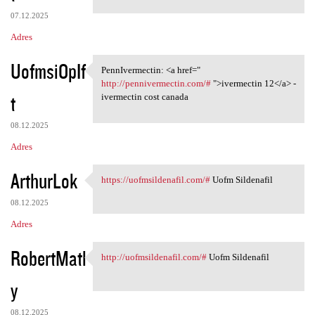
07.12.2025
Adres
UofmsiOpIf
PennIvermectin: <a href="
PennIvermectin: <a href="
http://pennivermectin.com/#
">ivermectin 12</a> -
t
ivermectin cost canada
08.12.2025
Adres
ArthurLok
https://uofmsildenafil.com/#
Uofm Sildenafil
https://uofmsildenafil.com/#
08.12.2025
Adres
RobertMatl
http://uofmsildenafil.com/#
Uofm Sildenafil
http://uofmsildenafil.com/#
y
08.12.2025