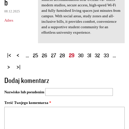
b
modern studios, secure access, high-speed Wi-Fi
and fully furnished living spaces just minutes from
08.12.2025
campus. With social areas, study zones and all-
Adres
inclusive bills, it provides comfort, convenience
and a supportive student community for an
effortless university experience.
S
…
25
26
27
28
29
30
31
32
33
…
t
r
o
Dodaj komentarz
n
y
Nazwisko lub pseudonim
Treść Twojego komentarza
*