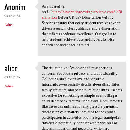
K
Anonim
As a trusted <a
As a trusted <a href="https:
o
href="
https://dissertationwritingservicess.com/">Di
03.12.2025
m
ssertation
Helper UK</a> Dissertation Writing
Services ensures that every student receives expert-
Adres
e
driven research, clear guidance, and a dissertation
n
that reflects academic excellence. Our goal is to
help students achieve outstanding results with
t
confidence and peace of mind.
a
r
alice
z
The situation you’ve described raises serious
The situation you’ve
concerns about data privacy and proportionality.
e
03.12.2025
Collecting such extensive and sensitive
information—especially details about disabilities,
Adres
family structure, and parental relationships—seems
excessive for something as simple as enrolling a
child in art or extracurricular classes. Requirements
like these can unintentionally pressure parents to
disclose private matters unrelated to the child’s
participation in activities. From a legal standpoint,
this could potentially conflict with principles of
data minimization and necessity, which are