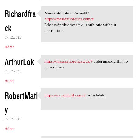
Richardfra
MassAntibiotics: <a href="
MassAntibiotics: <a href="
https://massantibiotics.com/#
ck
">MassAntibiotics</a> - antibiotic without
presription
07.12.2025
Adres
ArthurLok
https://massantibiotics.xyz/#
order amoxicillin no
https://massantibiotics.xyz/#
prescription
07.12.2025
Adres
RobertMatl
https://avtadalafil.com/#
AvTadalafil
https://avtadalafil.com/#
y
07.12.2025
Adres