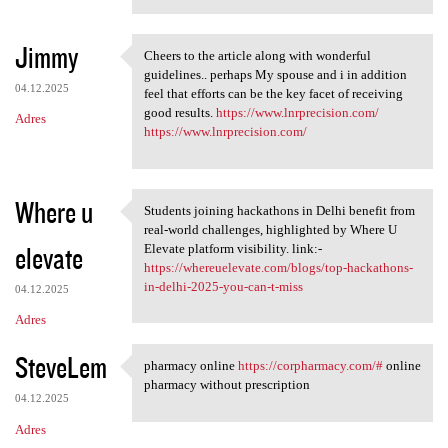
Jimmy
Cheers to the article along with wonderful
Cheers to the article along
guidelines.. perhaps My spouse and i in addition
04.12.2025
feel that efforts can be the key facet of receiving
good results.
https://www.lnrprecision.com/
Adres
https://www.lnrprecision.com/
Where u
Students joining hackathons in Delhi benefit from
Students joining hackathons
real-world challenges, highlighted by Where U
elevate
Elevate platform visibility. link:-
https://whereuelevate.com/blogs/top-hackathons-
in-delhi-2025-you-can-t-miss
04.12.2025
Adres
SteveLem
pharmacy online
https://corpharmacy.com/#
online
pharmacy online https:/
pharmacy without prescription
04.12.2025
Adres