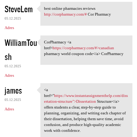
SteveLem
best online pharmacies reviews
best online pharmacies
http://corpharmacy.com/#
Cor Pharmacy
05.12.2025
Adres
WilliamTou
CorPharmacy <a
CorPharmacy <a href=https:/
href=
https://corpharmacy.com/#>canadian
sh
pharmacy world coupon code</a> CorPharmacy
05.12.2025
Adres
james
<a
<a href="https://www
href="
https://www.instantassignmenthelp.com/diss
05.12.2025
ertation-structure">Dissertation
Structure</a>
offers students a clear, step-by-step guide to
Adres
planning, organizing, and writing each chapter of
their dissertation, helping them save time, avoid
confusion, and produce high-quality academic
work with confidence.