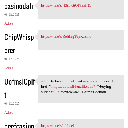
casinodah
https://t.me/s/rEjtinGtOPkazINO
https://t.me/s
06.12.2025
Adres
ChipWhisp
https://t.me/s/RejtingTopKazino
https://t.me/s
erer
06.12.2025
Adres
UofmsiOpIf
where to buy sildenafil without prescription: <a
where to buy sildenafil
href="
https://uofmsildenafil.com/#
">buying
t
sildenafil in mexico</a> - Uofm Sildenafil
06.12.2025
Adres
beefcasino
https://t.me/s/ef_beef