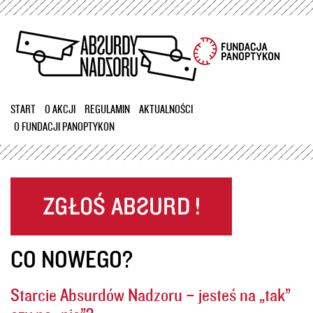
Przejdź
do
treści
START
O AKCJI
REGULAMIN
AKTUALNOŚCI
O FUNDACJI PANOPTYKON
CO NOWEGO?
Starcie Absurdów Nadzoru – jesteś na „tak”