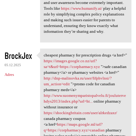
and user awareness become extremely important.
Tools like
https://www.humanify.ai/
play a helpful
role by simplifying complex policy explanations
and making such issues easier for parents to
understand, ensuring they know exactly what
information they’re sharing and why.
BrockJex
cheapest pharmacy for prescription drugs <a href="
cheapest pharmacy for
https://images.google.co.nz/url?
05.12.2025
sa=t&url=https://corpharmacy.xyz
">safe canadian
pharmacy</a> or pharmacy websites <a href="
Adres
http://dnp-malinovka.ru/user/fifphvlnsi/?
um_action=edit
">promo code for canadian
pharmacy meds</a>
http://www.suomenymparistopalvelu.fi/jouluterve
hdys2013/index.php?url=ht...
online pharmacy
without insurance or
https://shockingbritain.com/user/alrkedzaxr/
canada pharmacy coupon
<a href=
https://maps.google.ml/url?
q=https://corpharmacy.xyz>canadian
pharmacy
levitra value pack</a> reputable online pharmacy