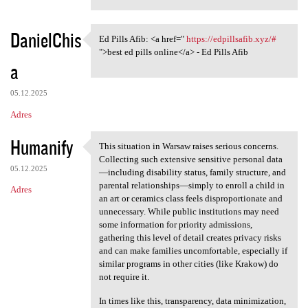
DanielChis
Ed Pills Afib: <a href="
https://edpillsafib.xyz/#
Ed Pills Afib: <a href="
">best ed pills online</a> - Ed Pills Afib
a
05.12.2025
Adres
Humanify
This situation in Warsaw raises serious concerns.
This situation in Warsaw
Collecting such extensive sensitive personal data
05.12.2025
—including disability status, family structure, and
parental relationships—simply to enroll a child in
Adres
an art or ceramics class feels disproportionate and
unnecessary. While public institutions may need
some information for priority admissions,
gathering this level of detail creates privacy risks
and can make families uncomfortable, especially if
similar programs in other cities (like Krakow) do
not require it.
In times like this, transparency, data minimization,