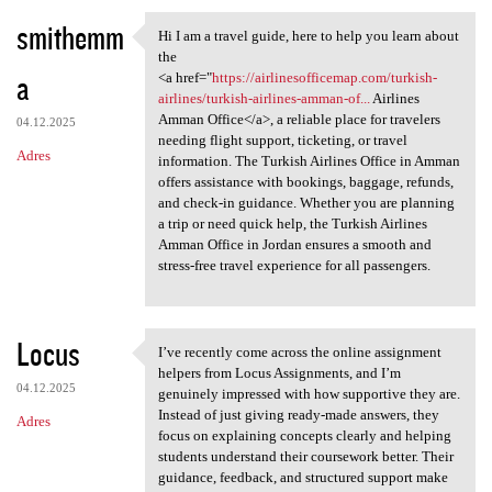
smithemm
Hi I am a travel guide, here to help you learn about
Hi I am a travel guide, here
the
a
<a href="
https://airlinesofficemap.com/turkish-
airlines/turkish-airlines-amman-of...
Airlines
Amman Office</a>, a reliable place for travelers
04.12.2025
needing flight support, ticketing, or travel
Adres
information. The Turkish Airlines Office in Amman
offers assistance with bookings, baggage, refunds,
and check-in guidance. Whether you are planning
a trip or need quick help, the Turkish Airlines
Amman Office in Jordan ensures a smooth and
stress-free travel experience for all passengers.
Locus
I’ve recently come across the online assignment
I’ve recently come across the
helpers from Locus Assignments, and I’m
04.12.2025
genuinely impressed with how supportive they are.
Instead of just giving ready-made answers, they
Adres
focus on explaining concepts clearly and helping
students understand their coursework better. Their
guidance, feedback, and structured support make