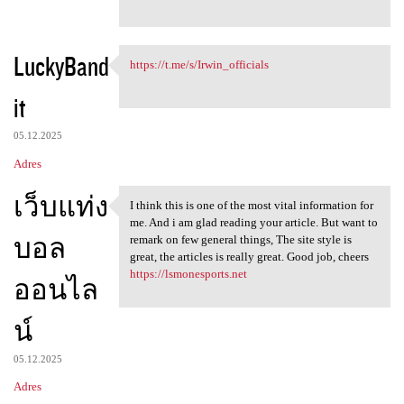
LuckyBand
https://t.me/s/Irwin_officials
https://t.me/s/Irwin
it
05.12.2025
Adres
เว็บแท่ง
I think this is one of the most vital information for
I think this is one of the
me. And i am glad reading your article. But want to
บอล
remark on few general things, The site style is
great, the articles is really great. Good job, cheers
https://lsmonesports.net
ออนไล
น์
05.12.2025
Adres