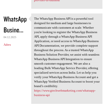
provider-in-mumbai
WhatsApp
The WhatsApp Business API is a powerful tool
The WhatsApp Business API is
designed for medium and large businesses to
Busine...
communicate with customers at scale. Whether
you're looking to register the WhatsApp Business
API, apply through a WhatsApp Business API
04.12.2025
Application, or need access to WhatsApp Business
Adres
API Documentation, we provide complete support
throughout the process. As a trusted WhatsApp
Business Solution Provider, we assist with seamless
WhatsApp Business API Integration to ensure
smooth customer engagement. We are also a
leading Bulk WhatsApp Service Provider, offering
specialized services across India. Let us help you
verify your WhatsApp Business Account and get a
WhatsApp Verified Business Account to boost your
brand’s credibility.
https://www.gtechwebmarketing.com/whatsapp-
business-api