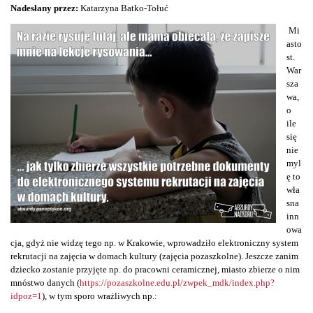
Nadesłany przez:
Katarzyna Batko-Tołuć
Mi
asto
st.
War
sza
wa,
o
ile
się
nie
myl
ę to
wła
sna
inn
owa
cja, gdyż nie widzę tego np. w Krakowie, wprowadziło elektroniczny system
rekrutacji na zajęcia w domach kultury (zajęcia pozaszkolne). Jeszcze zanim
dziecko zostanie przyjęte np. do pracowni ceramicznej, miasto zbierze o nim
mnóstwo danych (
https://pozaszkolne.edu.pl/zwpek_mdk/index.php?
idpoz=1
), w tym sporo wrażliwych np.: