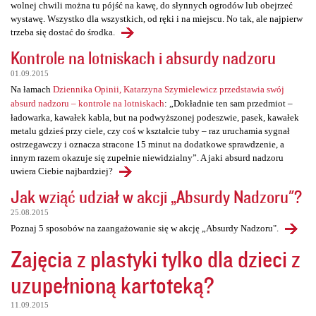
wolnej chwili można tu pójść na kawę, do słynnych ogrodów lub obejrzeć
wystawę. Wszystko dla wszystkich, od ręki i na miejscu. No tak, ale najpierw
trzeba się dostać do środka.
Kontrole na lotniskach i absurdy nadzoru
01.09.2015
Na łamach
Dziennika Opinii, Katarzyna Szymielewicz przedstawia swój
absurd nadzoru – kontrole na lotniskach
: „Dokładnie ten sam przedmiot –
ładowarka, kawałek kabla, but na podwyższonej podeszwie, pasek, kawałek
metalu gdzieś przy ciele, czy coś w kształcie tuby – raz uruchamia sygnał
ostrzegawczy i oznacza stracone 15 minut na dodatkowe sprawdzenie, a
innym razem okazuje się zupełnie niewidzialny”. A jaki absurd nadzoru
uwiera Ciebie najbardziej?
Jak wziąć udział w akcji „Absurdy Nadzoru"?
25.08.2015
Poznaj 5 sposobów na zaangażowanie się w akcję „Absurdy Nadzoru".
Zajęcia z plastyki tylko dla dzieci z
uzupełnioną kartoteką?
11.09.2015