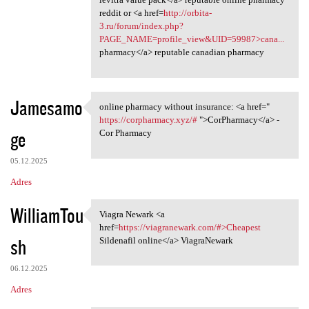
reddit or <a href=
http://orbita-
3.ru/forum/index.php?
PAGE_NAME=profile_view&UID=59987>cana...
pharmacy</a> reputable canadian pharmacy
Jamesamo
online pharmacy without insurance: <a href="
online pharmacy without
https://corpharmacy.xyz/#
">CorPharmacy</a> -
ge
Cor Pharmacy
05.12.2025
Adres
WilliamTou
Viagra Newark <a
Viagra Newark <a href=https:/
href=
https://viagranewark.com/#>Cheapest
sh
Sildenafil online</a> ViagraNewark
06.12.2025
Adres