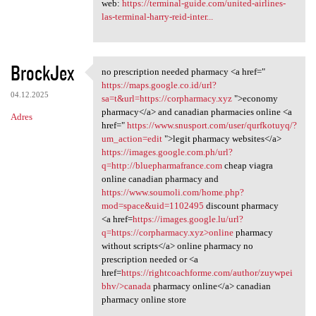
web:
https://terminal-guide.com/united-airlines-
las-terminal-harry-reid-inter...
BrockJex
no prescription needed pharmacy <a href="
no prescription needed
https://maps.google.co.id/url?
04.12.2025
sa=t&url=https://corpharmacy.xyz
">economy
pharmacy</a> and canadian pharmacies online <a
Adres
href="
https://www.snusport.com/user/qurfkotuyq/?
um_action=edit
">legit pharmacy websites</a>
https://images.google.com.ph/url?
q=http://bluepharmafrance.com
cheap viagra
online canadian pharmacy and
https://www.soumoli.com/home.php?
mod=space&uid=1102495
discount pharmacy
<a href=
https://images.google.lu/url?
q=https://corpharmacy.xyz>online
pharmacy
without scripts</a> online pharmacy no
prescription needed or <a
href=
https://rightcoachforme.com/author/zuywpei
bhv/>canada
pharmacy online</a> canadian
pharmacy online store