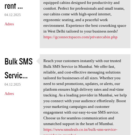
rent ...
equipped cabins designed for productivity and
comfort. Perfect for professionals and small teams,
our cabins come with high-speed internet,
04.12.2025
ergonomic seating, and a peaceful work
Adres
environment. Experience the best coworking space
in West Delhi tailored to your business needs!
https://gconnectspaces.com/privatecabin.php
Bulk SMS
Reach your customers instantly with our trusted
Reach your customers
Bulk SMS Service in Mumbai. We offer fast,
Servic...
reliable, and cost-effective messaging solutions
tailored for businesses of all sizes. Whether you
need to send promotions, updates, or alerts, our
04.12.2025
platform ensures high delivery rates and real-time
Adres
tracking. As a leading provider in Mumbai, we help
you connect with your audience effortlessly. Boost
your marketing campaigns and customer
engagement with our easy-to-use SMS service.
Choose us for seamless communication and
unmatched support in the heart of Mumbai.
https://www.smsdeals.co.in/bulk-sms-service-