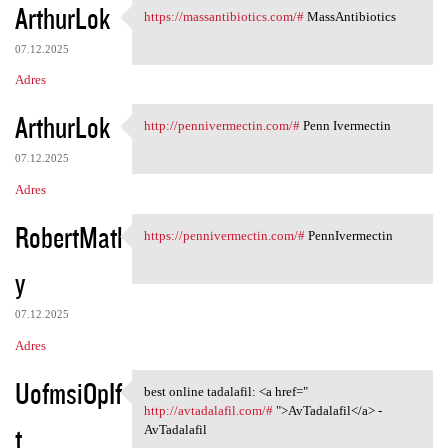
ArthurLok
https://massantibiotics.com/#
MassAntibiotics
https://massantibiotics.com/#
07.12.2025
Adres
ArthurLok
http://pennivermectin.com/#
Penn Ivermectin
http://pennivermectin.com/#
07.12.2025
Adres
RobertMatl
https://pennivermectin.com/#
PennIvermectin
https://pennivermectin.com/#
y
07.12.2025
Adres
UofmsiOpIf
best online tadalafil: <a href="
best online tadalafil: <a
http://avtadalafil.com/#
">AvTadalafil</a> -
t
AvTadalafil