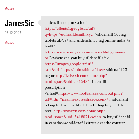
Adres
JamesSic
sildenafil coupon <a href="
sildenafil coupon <a href="
https://clients1.google.ac/url?
08.12.2025
q=https://uofmsildenafil.xyz
">sildenafil 100mg
tablets uk</a> and sildenafil 50 mg online india <a
Adres
href="
https://www.trendyxxx.com/user/kfdubgmima/vide
os
">where can you buy sildenafil</a>
https://images.google.nr/url?
sa=t&url=https://uofmsildenafil.xyz
sildenafil 25
mg or
http://lzdsxxb.com/home.php?
mod=space&uid=5415484
sildenafil no
prescription
<a href=
https://www.footballzaa.com/out.php?
url=http://pharmaexpressfrance.com/>...
sildenafil
50 mg</a> sildenafil tablets 100mg buy and <a
href=
http://lzdsxxb.com/home.php?
mod=space&uid=5418071>where
to buy sildenafil
in canada</a> sildenafil citrate over the counter