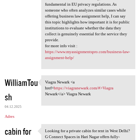
fundamental in EU privacy regulations. As
someone who often analyzes similar cases while
offering business law assignment help, I can say
this topic highlights how important it is for public
institutions to evaluate whether the data they
collect is genuinely essential for the service they
provide.
for more info visit :
https://www.myassignmentspro.com/business-law-
assignment-help/
WilliamTou
Viagra Newark <a
Viagra Newark <a href=https:/
href=
https://viagranewark.com/#>Viagra
sh
Newark</a> Viagra Newark
04.12.2025
Adres
cabin for
Looking for a private cabin for rent in West Delhi?
Looking for a private cabin
G Connect Spaces in Hari Nagar offers fully-