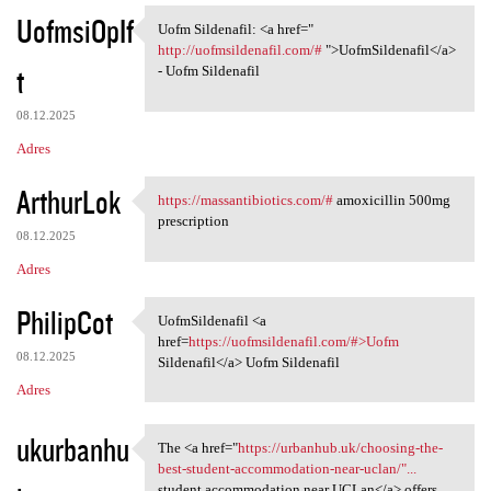
UofmsiOpIf
Uofm Sildenafil: <a href="
Uofm Sildenafil: <a href="
http://uofmsildenafil.com/#
">UofmSildenafil</a>
t
- Uofm Sildenafil
08.12.2025
Adres
ArthurLok
https://massantibiotics.com/#
amoxicillin 500mg
https://massantibiotics.com/#
prescription
08.12.2025
Adres
PhilipCot
UofmSildenafil <a
UofmSildenafil <a href=https:
href=
https://uofmsildenafil.com/#>Uofm
08.12.2025
Sildenafil</a> Uofm Sildenafil
Adres
ukurbanhu
The <a href="
https://urbanhub.uk/choosing-the-
The <a href="https://urbanhub
best-student-accommodation-near-uclan/"...
student accommodation near UCLan</a> offers