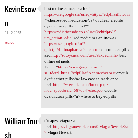
KevinEsow
best online ed meds <a href="
best online ed meds <a href="
https://cse.google.sm/url?q=https://edpillsafib.com
n
">cheapest ed medication</a> or cheap erectile
dysfunction pills <a href="
https://radiationsafe.co.za/user/kvhirlprxl/?
04.12.2025
um_action=edit
">ed medicines online</a>
Adres
https://cse.google.tt/url?
q=http://intimapharmafrance.com
discount ed pills
and
http://sotoycasal.com/user/sbkvecmhhr/
best
online ed meds
<a href=
https://www.google.tt/url?
sa=t&url=https://edpillsafib.com>cheapest
erectile
dysfunction pills</a> low cost ed meds or <a
href=
https://wowanka.com/home.php?
mod=space&uid=587664>cheapest
erectile
dysfunction pills</a> where to buy ed pills
WilliamTou
cheapest viagra <a
cheapest viagra <a href=http:
href=
http://viagranewark.com/#>ViagraNewark</a
sh
>
Viagra Newark