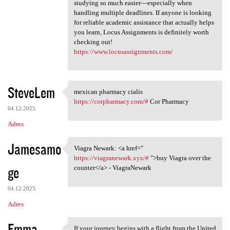
studying so much easier—especially when
handling multiple deadlines. If anyone is looking
for reliable academic assistance that actually helps
you learn, Locus Assignments is definitely worth
checking out!
https://www.locusassignments.com/
SteveLem
mexican pharmacy cialis
mexican pharmacy cialis https
https://corpharmacy.com/#
Cor Pharmacy
04.12.2025
Adres
Jamesamo
Viagra Newark: <a href="
Viagra Newark: <a href="
https://viagranewark.xyz/#
">buy Viagra over the
ge
counter</a> - ViagraNewark
04.12.2025
Adres
Emma
If your journey begins with a flight from the United