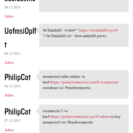
https://t.me/s/ef_beef
06.12.2025
Adres
UofmsiOpIf
AvTadalafil: <a href="
https://avtadalafil.xyz/#
AvTadalafil: <a href=" https:
">AvTadalafil</a> - best tadalafil prices
t
06.12.2025
Adres
PhilipCot
stromectol order online <a
stromectol order online <a
href=
https://pennivermectin.com/#>ivermectin
06.12.2025
overdose</a> PennIvermectin
Adres
PhilipCot
ivermectin 5 <a
ivermectin 5 <a href=https:/
href=
https://pennivermectin.xyz/#>where
to buy
07.12.2025
stromectol</a> PennIvermectin
Adres