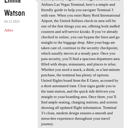
If your journey begins with a
Airlines Las Vegas Terminal, here’s a simple and
Watson
friendly guide to help you navigate Terminal 3
with ease. When you enter Harry Reid International
Airport, the United Airlines check-in area will be
04.12.2025
one of the first things you see, offering both staffed
Adres
counters and self-service kiosks. If you’ve already
checked in online, you can bypass the lines and go
straight to the baggage drop. After your bags are
taken care of, continue to the security checkpoint,
which usually moves at a steady pace. Once you
pass security, you’ll find a spacious departures area
filled with shops, restaurants, and places to relax.
Whether you need a snack, a drink, or a last-minute
purchase, the terminal has plenty of options.
United flights board from the E Gates, accessed by
a short automated tram. Clear signs guide you to
the tram station, and the quick ride delivers you
straight to your boarding area. Once there, you’ll
find ample seating, charging stations, and screens
showing all updated flight information. Terminal
3’s clean, modern design ensures a smooth and
stress-free experience throughout your travel
journey.