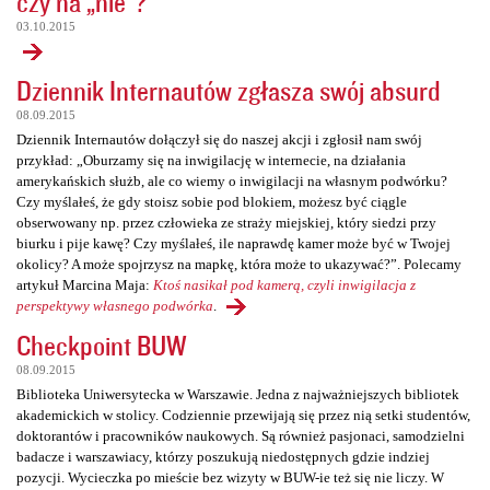
czy na „nie”?
03.10.2015
Dziennik Internautów zgłasza swój absurd
08.09.2015
Dziennik Internautów dołączył się do naszej akcji i zgłosił nam swój
przykład: „Oburzamy się na inwigilację w internecie, na działania
amerykańskich służb, ale co wiemy o inwigilacji na własnym podwórku?
Czy myślałeś, że gdy stoisz sobie pod blokiem, możesz być ciągle
obserwowany np. przez człowieka ze straży miejskiej, który siedzi przy
biurku i pije kawę? Czy myślałeś, ile naprawdę kamer może być w Twojej
okolicy? A może spojrzysz na mapkę, która może to ukazywać?”. Polecamy
artykuł Marcina Maja:
Ktoś nasikał pod kamerą, czyli inwigilacja z
perspektywy własnego podwórka
.
Checkpoint BUW
08.09.2015
Biblioteka Uniwersytecka w Warszawie. Jedna z najważniejszych bibliotek
akademickich w stolicy. Codziennie przewijają się przez nią setki studentów,
doktorantów i pracowników naukowych. Są również pasjonaci, samodzielni
badacze i warszawiacy, którzy poszukują niedostępnych gdzie indziej
pozycji. Wycieczka po mieście bez wizyty w BUW-ie też się nie liczy. W