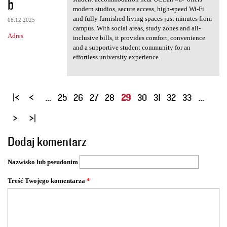
b
modern studios, secure access, high-speed Wi-Fi
and fully furnished living spaces just minutes from
08.12.2025
campus. With social areas, study zones and all-
Adres
inclusive bills, it provides comfort, convenience
and a supportive student community for an
effortless university experience.
S
…
25
26
27
28
29
30
31
32
33
…
t
r
o
Dodaj komentarz
n
y
Nazwisko lub pseudonim
Treść Twojego komentarza
*