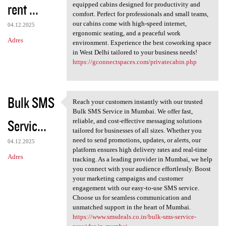
rent ...
equipped cabins designed for productivity and
comfort. Perfect for professionals and small teams,
our cabins come with high-speed internet,
04.12.2025
ergonomic seating, and a peaceful work
Adres
environment. Experience the best coworking space
in West Delhi tailored to your business needs!
https://gconnectspaces.com/privatecabin.php
Bulk SMS
Reach your customers instantly with our trusted
Reach your customers
Bulk SMS Service in Mumbai. We offer fast,
Servic...
reliable, and cost-effective messaging solutions
tailored for businesses of all sizes. Whether you
need to send promotions, updates, or alerts, our
04.12.2025
platform ensures high delivery rates and real-time
Adres
tracking. As a leading provider in Mumbai, we help
you connect with your audience effortlessly. Boost
your marketing campaigns and customer
engagement with our easy-to-use SMS service.
Choose us for seamless communication and
unmatched support in the heart of Mumbai.
https://www.smsdeals.co.in/bulk-sms-service-