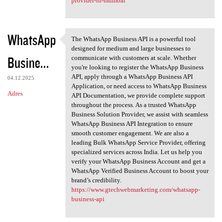
provider-in-mumbai
WhatsApp
The WhatsApp Business API is a powerful tool
The WhatsApp Business API is
designed for medium and large businesses to
Busine...
communicate with customers at scale. Whether
you're looking to register the WhatsApp Business
API, apply through a WhatsApp Business API
04.12.2025
Application, or need access to WhatsApp Business
Adres
API Documentation, we provide complete support
throughout the process. As a trusted WhatsApp
Business Solution Provider, we assist with seamless
WhatsApp Business API Integration to ensure
smooth customer engagement. We are also a
leading Bulk WhatsApp Service Provider, offering
specialized services across India. Let us help you
verify your WhatsApp Business Account and get a
WhatsApp Verified Business Account to boost your
brand’s credibility.
https://www.gtechwebmarketing.com/whatsapp-
business-api