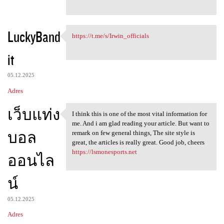
LuckyBand
https://t.me/s/Irwin_officials
https://t.me/s/Irwin
it
05.12.2025
Adres
เว็บแท่ง
I think this is one of the most vital information for
I think this is one of the
me. And i am glad reading your article. But want to
บอล
remark on few general things, The site style is
great, the articles is really great. Good job, cheers
https://lsmonesports.net
ออนไล
น์
05.12.2025
Adres