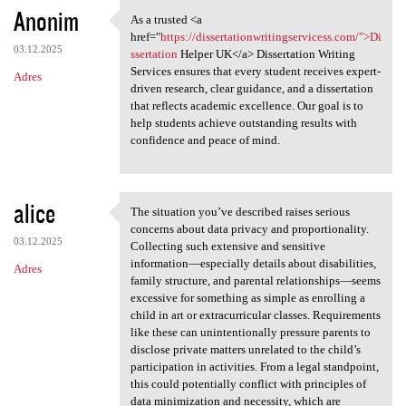
K
Anonim
As a trusted <a
As a trusted <a href="https:
o
href="
https://dissertationwritingservicess.com/">Di
03.12.2025
m
ssertation
Helper UK</a> Dissertation Writing
Services ensures that every student receives expert-
Adres
e
driven research, clear guidance, and a dissertation
n
that reflects academic excellence. Our goal is to
help students achieve outstanding results with
t
confidence and peace of mind.
a
r
alice
z
The situation you’ve described raises serious
The situation you’ve
concerns about data privacy and proportionality.
e
03.12.2025
Collecting such extensive and sensitive
information—especially details about disabilities,
Adres
family structure, and parental relationships—seems
excessive for something as simple as enrolling a
child in art or extracurricular classes. Requirements
like these can unintentionally pressure parents to
disclose private matters unrelated to the child’s
participation in activities. From a legal standpoint,
this could potentially conflict with principles of
data minimization and necessity, which are