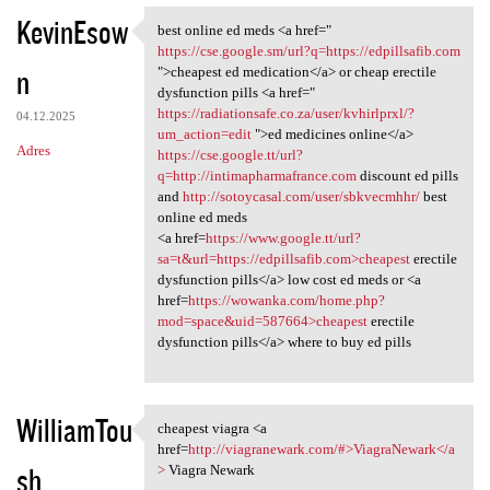
KevinEsow
best online ed meds <a href="
best online ed meds <a href="
https://cse.google.sm/url?q=https://edpillsafib.com
n
">cheapest ed medication</a> or cheap erectile
dysfunction pills <a href="
https://radiationsafe.co.za/user/kvhirlprxl/?
04.12.2025
um_action=edit
">ed medicines online</a>
Adres
https://cse.google.tt/url?
q=http://intimapharmafrance.com
discount ed pills
and
http://sotoycasal.com/user/sbkvecmhhr/
best
online ed meds
<a href=
https://www.google.tt/url?
sa=t&url=https://edpillsafib.com>cheapest
erectile
dysfunction pills</a> low cost ed meds or <a
href=
https://wowanka.com/home.php?
mod=space&uid=587664>cheapest
erectile
dysfunction pills</a> where to buy ed pills
WilliamTou
cheapest viagra <a
cheapest viagra <a href=http:
href=
http://viagranewark.com/#>ViagraNewark</a
sh
>
Viagra Newark