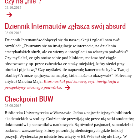
czy na „nie”?
03.10.2015
Dziennik Internautów zgłasza swój absurd
08.09.2015
Dziennik Internautów dołączył się do naszej akcji i zgłosił nam swój
przykład: „Oburzamy się na inwigilację w internecie, na działania
amerykańskich służb, ale co wiemy o inwigilacji na własnym podwórku?
Czy myślałeś, że gdy stoisz sobie pod blokiem, możesz być ciągle
obserwowany np. przez człowieka ze straży miejskiej, który siedzi przy
biurku i pije kawę? Czy myślałeś, ile naprawdę kamer może być w Twojej
okolicy? A może spojrzysz na mapkę, która może to ukazywać?”. Polecamy
artykuł Marcina Maja:
Ktoś nasikał pod kamerą, czyli inwigilacja z
perspektywy własnego podwórka
.
Checkpoint BUW
08.09.2015
Biblioteka Uniwersytecka w Warszawie. Jedna z najważniejszych bibliotek
akademickich w stolicy. Codziennie przewijają się przez nią setki studentów,
doktorantów i pracowników naukowych. Są również pasjonaci, samodzielni
badacze i warszawiacy, którzy poszukują niedostępnych gdzie indziej
pozycji. Wycieczka po mieście bez wizyty w BUW-ie też się nie liczy. W