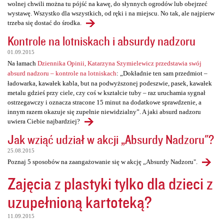
wolnej chwili można tu pójść na kawę, do słynnych ogrodów lub obejrzeć
wystawę. Wszystko dla wszystkich, od ręki i na miejscu. No tak, ale najpierw
trzeba się dostać do środka.
Kontrole na lotniskach i absurdy nadzoru
01.09.2015
Na łamach
Dziennika Opinii, Katarzyna Szymielewicz przedstawia swój
absurd nadzoru – kontrole na lotniskach
: „Dokładnie ten sam przedmiot –
ładowarka, kawałek kabla, but na podwyższonej podeszwie, pasek, kawałek
metalu gdzieś przy ciele, czy coś w kształcie tuby – raz uruchamia sygnał
ostrzegawczy i oznacza stracone 15 minut na dodatkowe sprawdzenie, a
innym razem okazuje się zupełnie niewidzialny”. A jaki absurd nadzoru
uwiera Ciebie najbardziej?
Jak wziąć udział w akcji „Absurdy Nadzoru"?
25.08.2015
Poznaj 5 sposobów na zaangażowanie się w akcję „Absurdy Nadzoru".
Zajęcia z plastyki tylko dla dzieci z
uzupełnioną kartoteką?
11.09.2015