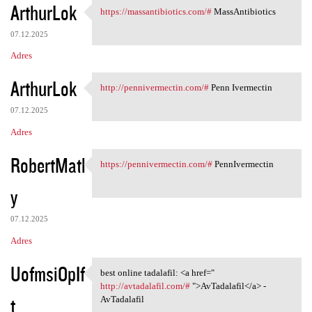
ArthurLok
https://massantibiotics.com/#
MassAntibiotics
https://massantibiotics.com/#
07.12.2025
Adres
ArthurLok
http://pennivermectin.com/#
Penn Ivermectin
http://pennivermectin.com/#
07.12.2025
Adres
RobertMatl
https://pennivermectin.com/#
PennIvermectin
https://pennivermectin.com/#
y
07.12.2025
Adres
UofmsiOpIf
best online tadalafil: <a href="
best online tadalafil: <a
http://avtadalafil.com/#
">AvTadalafil</a> -
t
AvTadalafil