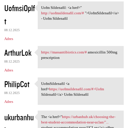
UofmsiOpIf
Uofm Sildenafil: <a href="
Uofm Sildenafil: <a href="
http://uofmsildenafil.com/#
">UofmSildenafil</a>
t
- Uofm Sildenafil
08.12.2025
Adres
ArthurLok
https://massantibiotics.com/#
amoxicillin 500mg
https://massantibiotics.com/#
prescription
08.12.2025
Adres
PhilipCot
UofmSildenafil <a
UofmSildenafil <a href=https:
href=
https://uofmsildenafil.com/#>Uofm
08.12.2025
Sildenafil</a> Uofm Sildenafil
Adres
ukurbanhu
The <a href="
https://urbanhub.uk/choosing-the-
The <a href="https://urbanhub
best-student-accommodation-near-uclan/"...
student accommodation near UCLan</a> offers