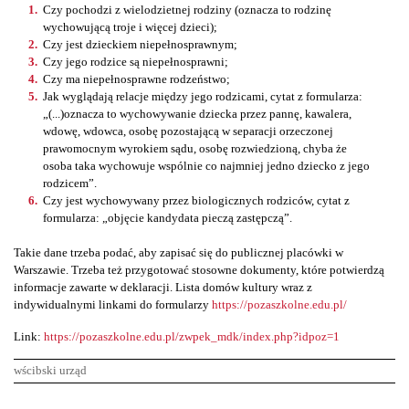
Czy pochodzi z wielodzietnej rodziny (oznacza to rodzinę
wychowującą troje i więcej dzieci);
Czy jest dzieckiem niepełnosprawnym;
Czy jego rodzice są niepełnosprawni;
Czy ma niepełnosprawne rodzeństwo;
Jak wyglądają relacje między jego rodzicami, cytat z formularza:
„(...)oznacza to wychowywanie dziecka przez pannę, kawalera,
wdowę, wdowca, osobę pozostającą w separacji orzeczonej
prawomocnym wyrokiem sądu, osobę rozwiedzioną, chyba że
osoba taka wychowuje wspólnie co najmniej jedno dziecko z jego
rodzicem”.
Czy jest wychowywany przez biologicznych rodziców, cytat z
formularza: „objęcie kandydata pieczą zastępczą”.
Takie dane trzeba podać, aby zapisać się do publicznej placówki w
Warszawie. Trzeba też przygotować stosowne dokumenty, które potwierdzą
informacje zawarte w deklaracji. Lista domów kultury wraz z
indywidualnymi linkami do formularzy
https://pozaszkolne.edu.pl/
Link:
https://pozaszkolne.edu.pl/zwpek_mdk/index.php?idpoz=1
wścibski urząd