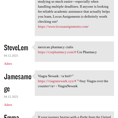
studying so much easier—especially when
handling multiple deadlines. If anyone is looking
for reliable academic assistance that actually helps
you learn, Locus Assignments is definitely worth
checking out!
https://www.locusassignments.com/
SteveLem
mexican pharmacy cialis
mexican pharmacy cialis https
https://corpharmacy.com/#
Cor Pharmacy
04.12.2025
Adres
Jamesamo
Viagra Newark: <a href="
Viagra Newark: <a href="
https://viagranewark.xyz/#
">buy Viagra over the
ge
counter</a> - ViagraNewark
04.12.2025
Adres
Emma
If your journey begins with a flight from the United