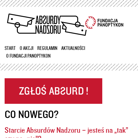
Przejdź
do
treści
START
O AKCJI
REGULAMIN
AKTUALNOŚCI
O FUNDACJI PANOPTYKON
CO NOWEGO?
Starcie Absurdów Nadzoru – jesteś na „tak”