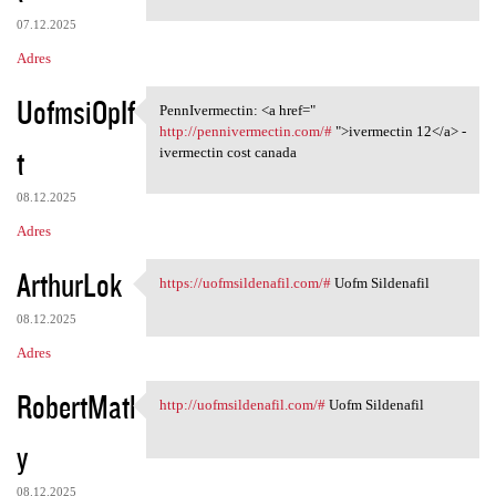
07.12.2025
Adres
UofmsiOpIf
PennIvermectin: <a href="
PennIvermectin: <a href="
http://pennivermectin.com/#
">ivermectin 12</a> -
t
ivermectin cost canada
08.12.2025
Adres
ArthurLok
https://uofmsildenafil.com/#
Uofm Sildenafil
https://uofmsildenafil.com/#
08.12.2025
Adres
RobertMatl
http://uofmsildenafil.com/#
Uofm Sildenafil
http://uofmsildenafil.com/#
y
08.12.2025