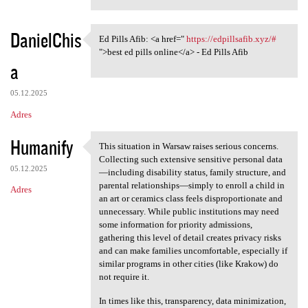
DanielChis
Ed Pills Afib: <a href="
https://edpillsafib.xyz/#
Ed Pills Afib: <a href="
">best ed pills online</a> - Ed Pills Afib
a
05.12.2025
Adres
Humanify
This situation in Warsaw raises serious concerns.
This situation in Warsaw
Collecting such extensive sensitive personal data
05.12.2025
—including disability status, family structure, and
parental relationships—simply to enroll a child in
Adres
an art or ceramics class feels disproportionate and
unnecessary. While public institutions may need
some information for priority admissions,
gathering this level of detail creates privacy risks
and can make families uncomfortable, especially if
similar programs in other cities (like Krakow) do
not require it.
In times like this, transparency, data minimization,