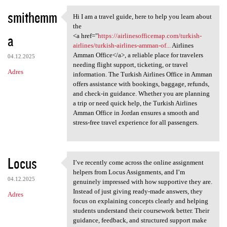
smithemm
Hi I am a travel guide, here to help you learn about
Hi I am a travel guide, here
the
a
<a href="
https://airlinesofficemap.com/turkish-
airlines/turkish-airlines-amman-of...
Airlines
Amman Office</a>, a reliable place for travelers
04.12.2025
needing flight support, ticketing, or travel
Adres
information. The Turkish Airlines Office in Amman
offers assistance with bookings, baggage, refunds,
and check-in guidance. Whether you are planning
a trip or need quick help, the Turkish Airlines
Amman Office in Jordan ensures a smooth and
stress-free travel experience for all passengers.
Locus
I’ve recently come across the online assignment
I’ve recently come across the
helpers from Locus Assignments, and I’m
04.12.2025
genuinely impressed with how supportive they are.
Instead of just giving ready-made answers, they
Adres
focus on explaining concepts clearly and helping
students understand their coursework better. Their
guidance, feedback, and structured support make