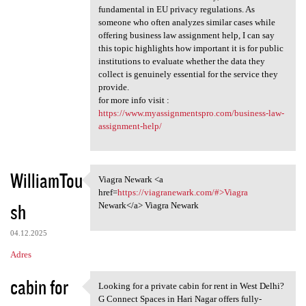
fundamental in EU privacy regulations. As
someone who often analyzes similar cases while
offering business law assignment help, I can say
this topic highlights how important it is for public
institutions to evaluate whether the data they
collect is genuinely essential for the service they
provide.
for more info visit :
https://www.myassignmentspro.com/business-law-
assignment-help/
WilliamTou
Viagra Newark <a
Viagra Newark <a href=https:/
href=
https://viagranewark.com/#>Viagra
sh
Newark</a> Viagra Newark
04.12.2025
Adres
cabin for
Looking for a private cabin for rent in West Delhi?
Looking for a private cabin
G Connect Spaces in Hari Nagar offers fully-