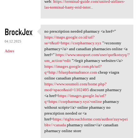
web:
https://terminal-guide.com/united-airlines-
las-terminal-harry-reid-inter...
BrockJex
no prescription needed pharmacy <a href="
no prescription needed
https://maps.google.co.id/url?
04.12.2025
sa=t&url=https://corpharmacy.xyz
">economy
pharmacy</a> and canadian pharmacies online <a
Adres
href="
https://www.snusport.com/user/qurfkotuyq/?
um_action=edit
">legit pharmacy websites</a>
https://images.google.com.ph/url?
q=http://bluepharmafrance.com
cheap viagra
online canadian pharmacy and
https://www.soumoli.com/home.php?
mod=space&uid=1102495
discount pharmacy
<a href=
https://images.google.lu/url?
q=https://corpharmacy.xyz>online
pharmacy
without scripts</a> online pharmacy no
prescription needed or <a
href=
https://rightcoachforme.com/author/zuywpei
bhv/>canada
pharmacy online</a> canadian
pharmacy online store