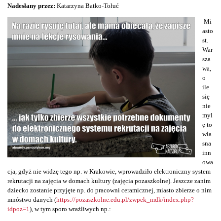
Nadesłany przez:
Katarzyna Batko-Tołuć
Mi
asto
st.
War
sza
wa,
o
ile
się
nie
myl
ę to
wła
sna
inn
owa
cja, gdyż nie widzę tego np. w Krakowie, wprowadziło elektroniczny system
rekrutacji na zajęcia w domach kultury (zajęcia pozaszkolne). Jeszcze zanim
dziecko zostanie przyjęte np. do pracowni ceramicznej, miasto zbierze o nim
mnóstwo danych (
https://pozaszkolne.edu.pl/zwpek_mdk/index.php?
idpoz=1
), w tym sporo wrażliwych np.: