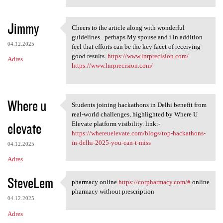
Jimmy
Cheers to the article along with wonderful
Cheers to the article along
guidelines.. perhaps My spouse and i in addition
04.12.2025
feel that efforts can be the key facet of receiving
good results.
https://www.lnrprecision.com/
Adres
https://www.lnrprecision.com/
Where u
Students joining hackathons in Delhi benefit from
Students joining hackathons
real-world challenges, highlighted by Where U
elevate
Elevate platform visibility. link:-
https://whereuelevate.com/blogs/top-hackathons-
in-delhi-2025-you-can-t-miss
04.12.2025
Adres
SteveLem
pharmacy online
https://corpharmacy.com/#
online
pharmacy online https:/
pharmacy without prescription
04.12.2025
Adres