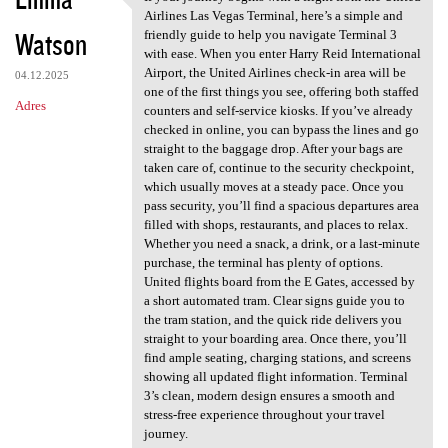
If your journey begins with a
Airlines Las Vegas Terminal, here’s a simple and
Watson
friendly guide to help you navigate Terminal 3
with ease. When you enter Harry Reid International
Airport, the United Airlines check-in area will be
04.12.2025
one of the first things you see, offering both staffed
Adres
counters and self-service kiosks. If you’ve already
checked in online, you can bypass the lines and go
straight to the baggage drop. After your bags are
taken care of, continue to the security checkpoint,
which usually moves at a steady pace. Once you
pass security, you’ll find a spacious departures area
filled with shops, restaurants, and places to relax.
Whether you need a snack, a drink, or a last-minute
purchase, the terminal has plenty of options.
United flights board from the E Gates, accessed by
a short automated tram. Clear signs guide you to
the tram station, and the quick ride delivers you
straight to your boarding area. Once there, you’ll
find ample seating, charging stations, and screens
showing all updated flight information. Terminal
3’s clean, modern design ensures a smooth and
stress-free experience throughout your travel
journey.