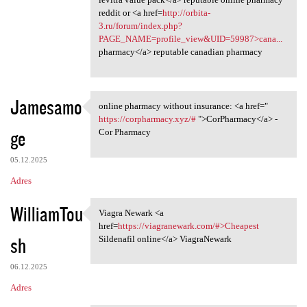
reddit or <a href=
http://orbita-
3.ru/forum/index.php?
PAGE_NAME=profile_view&UID=59987>cana...
pharmacy</a> reputable canadian pharmacy
Jamesamo
online pharmacy without insurance: <a href="
online pharmacy without
https://corpharmacy.xyz/#
">CorPharmacy</a> -
ge
Cor Pharmacy
05.12.2025
Adres
WilliamTou
Viagra Newark <a
Viagra Newark <a href=https:/
href=
https://viagranewark.com/#>Cheapest
sh
Sildenafil online</a> ViagraNewark
06.12.2025
Adres