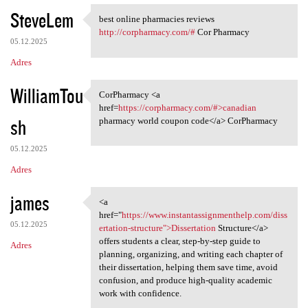
SteveLem
best online pharmacies reviews
best online pharmacies
http://corpharmacy.com/#
Cor Pharmacy
05.12.2025
Adres
WilliamTou
CorPharmacy <a
CorPharmacy <a href=https:/
href=
https://corpharmacy.com/#>canadian
sh
pharmacy world coupon code</a> CorPharmacy
05.12.2025
Adres
james
<a
<a href="https://www
href="
https://www.instantassignmenthelp.com/diss
05.12.2025
ertation-structure">Dissertation
Structure</a>
offers students a clear, step-by-step guide to
Adres
planning, organizing, and writing each chapter of
their dissertation, helping them save time, avoid
confusion, and produce high-quality academic
work with confidence.