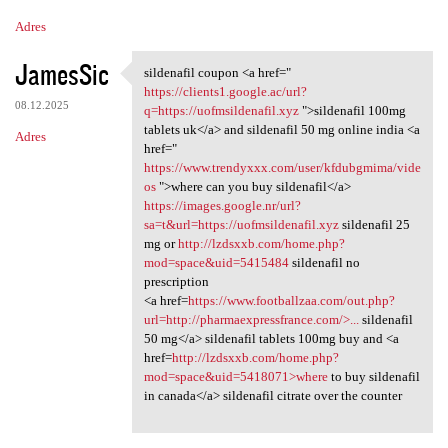
Adres
JamesSic
sildenafil coupon <a href="
sildenafil coupon <a href="
https://clients1.google.ac/url?
08.12.2025
q=https://uofmsildenafil.xyz
">sildenafil 100mg
tablets uk</a> and sildenafil 50 mg online india <a
Adres
href="
https://www.trendyxxx.com/user/kfdubgmima/vide
os
">where can you buy sildenafil</a>
https://images.google.nr/url?
sa=t&url=https://uofmsildenafil.xyz
sildenafil 25
mg or
http://lzdsxxb.com/home.php?
mod=space&uid=5415484
sildenafil no
prescription
<a href=
https://www.footballzaa.com/out.php?
url=http://pharmaexpressfrance.com/>...
sildenafil
50 mg</a> sildenafil tablets 100mg buy and <a
href=
http://lzdsxxb.com/home.php?
mod=space&uid=5418071>where
to buy sildenafil
in canada</a> sildenafil citrate over the counter