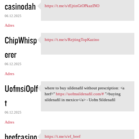
casinodah
https://t.me/s/rEjtinGtOPkazINO
https://t.me/s
06.12.2025
Adres
ChipWhisp
https://t.me/s/RejtingTopKazino
https://t.me/s
erer
06.12.2025
Adres
UofmsiOpIf
where to buy sildenafil without prescription: <a
where to buy sildenafil
href="
https://uofmsildenafil.com/#
">buying
t
sildenafil in mexico</a> - Uofm Sildenafil
06.12.2025
Adres
beefcasino
https://t.me/s/ef_beef