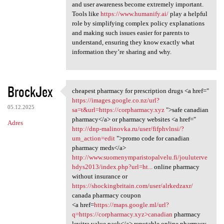
and user awareness become extremely important.
Tools like
https://www.humanify.ai/
play a helpful
role by simplifying complex policy explanations
and making such issues easier for parents to
understand, ensuring they know exactly what
information they’re sharing and why.
BrockJex
cheapest pharmacy for prescription drugs <a href="
cheapest pharmacy for
https://images.google.co.nz/url?
05.12.2025
sa=t&url=https://corpharmacy.xyz
">safe canadian
pharmacy</a> or pharmacy websites <a href="
Adres
http://dnp-malinovka.ru/user/fifphvlnsi/?
um_action=edit
">promo code for canadian
pharmacy meds</a>
http://www.suomenymparistopalvelu.fi/jouluterve
hdys2013/index.php?url=ht...
online pharmacy
without insurance or
https://shockingbritain.com/user/alrkedzaxr/
canada pharmacy coupon
<a href=
https://maps.google.ml/url?
q=https://corpharmacy.xyz>canadian
pharmacy
levitra value pack</a> reputable online pharmacy