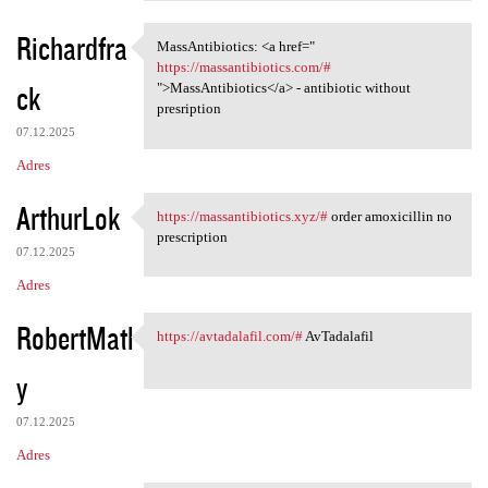
Richardfra
MassAntibiotics: <a href="
MassAntibiotics: <a href="
https://massantibiotics.com/#
ck
">MassAntibiotics</a> - antibiotic without
presription
07.12.2025
Adres
ArthurLok
https://massantibiotics.xyz/#
order amoxicillin no
https://massantibiotics.xyz/#
prescription
07.12.2025
Adres
RobertMatl
https://avtadalafil.com/#
AvTadalafil
https://avtadalafil.com/#
y
07.12.2025
Adres