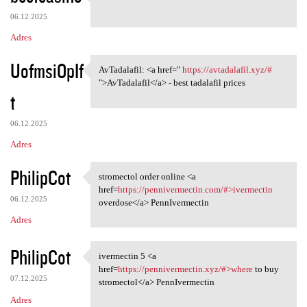
https://t.me/s/ef_beef
06.12.2025
Adres
UofmsiOpIf
AvTadalafil: <a href="
https://avtadalafil.xyz/#
AvTadalafil: <a href=" https:
">AvTadalafil</a> - best tadalafil prices
t
06.12.2025
Adres
PhilipCot
stromectol order online <a
stromectol order online <a
href=
https://pennivermectin.com/#>ivermectin
06.12.2025
overdose</a> PennIvermectin
Adres
PhilipCot
ivermectin 5 <a
ivermectin 5 <a href=https:/
href=
https://pennivermectin.xyz/#>where
to buy
07.12.2025
stromectol</a> PennIvermectin
Adres