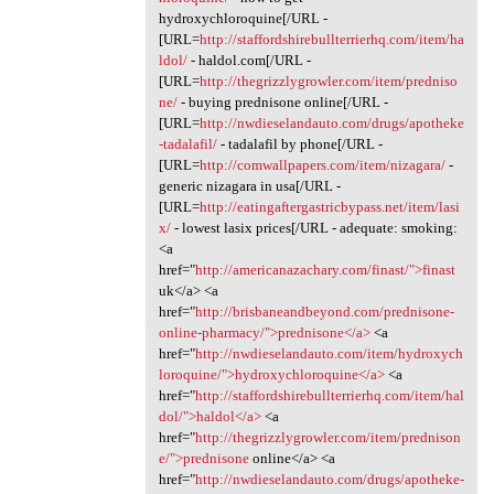
hydroxychloroquine[/URL -
[URL=
http://staffordshirebullterrierhq.com/item/ha
ldol/
- haldol.com[/URL -
[URL=
http://thegrizzlygrowler.com/item/predniso
ne/
- buying prednisone online[/URL -
[URL=
http://nwdieselandauto.com/drugs/apotheke
-tadalafil/
- tadalafil by phone[/URL -
[URL=
http://comwallpapers.com/item/nizagara/
-
generic nizagara in usa[/URL -
[URL=
http://eatingaftergastricbypass.net/item/lasi
x/
- lowest lasix prices[/URL - adequate: smoking:
<a
href="
http://americanazachary.com/finast/">finast
uk</a> <a
href="
http://brisbaneandbeyond.com/prednisone-
online-pharmacy/">prednisone</a>
<a
href="
http://nwdieselandauto.com/item/hydroxych
loroquine/">hydroxychloroquine</a>
<a
href="
http://staffordshirebullterrierhq.com/item/hal
dol/">haldol</a>
<a
href="
http://thegrizzlygrowler.com/item/prednison
e/">prednisone
online</a> <a
href="
http://nwdieselandauto.com/drugs/apotheke-