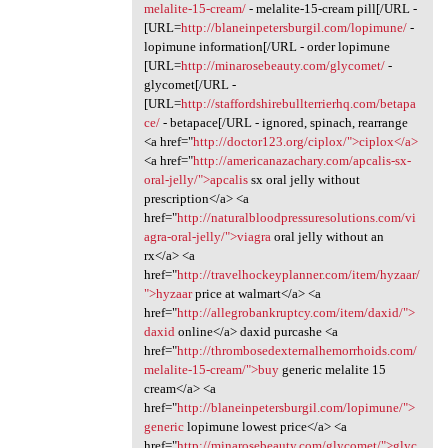
melalite-15-cream/
- melalite-15-cream pill[/URL -
[URL=
http://blaneinpetersburgil.com/lopimune/
-
lopimune information[/URL - order lopimune
[URL=
http://minarosebeauty.com/glycomet/
-
glycomet[/URL -
[URL=
http://staffordshirebullterrierhq.com/betapa
ce/
- betapace[/URL - ignored, spinach, rearrange
<a href="
http://doctor123.org/ciplox/">ciplox</a>
<a href="
http://americanazachary.com/apcalis-sx-
oral-jelly/">apcalis
sx oral jelly without
prescription</a> <a
href="
http://naturalbloodpressuresolutions.com/vi
agra-oral-jelly/">viagra
oral jelly without an
rx</a> <a
href="
http://travelhockeyplanner.com/item/hyzaar/
">hyzaar
price at walmart</a> <a
href="
http://allegrobankruptcy.com/item/daxid/">
daxid
online</a> daxid purcashe <a
href="
http://thrombosedexternalhemorrhoids.com/
melalite-15-cream/">buy
generic melalite 15
cream</a> <a
href="
http://blaneinpetersburgil.com/lopimune/">
generic
lopimune lowest price</a> <a
href="
http://minarosebeauty.com/glycomet/">glyc