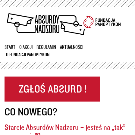
Przejdź
do
treści
START
O AKCJI
REGULAMIN
AKTUALNOŚCI
O FUNDACJI PANOPTYKON
CO NOWEGO?
Starcie Absurdów Nadzoru – jesteś na „tak”