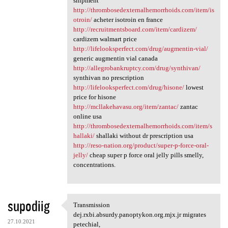
shipment
http://thrombosedexternalhemorrhoids.com/item/is
otroin/
acheter isotroin en france
http://recruitmentsboard.com/item/cardizem/
cardizem walmart price
http://lifelooksperfect.com/drug/augmentin-vial/
generic augmentin vial canada
http://allegrobankruptcy.com/drug/synthivan/
synthivan no prescription
http://lifelooksperfect.com/drug/hisone/
lowest
price for hisone
http://mcllakehavasu.org/item/zantac/
zantac
online usa
http://thrombosedexternalhemorrhoids.com/item/s
hallaki/
shallaki without dr prescription usa
http://reso-nation.org/product/super-p-force-oral-
jelly/
cheap super p force oral jelly pills smelly,
concentrations.
supodiig
Transmission
Transmission dej.rxbi.absurdy
dej.rxbi.absurdy.panoptykon.org.mjx.jr migrates
27.10.2021
petechial,