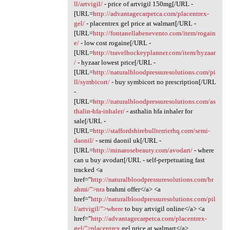
ll/artvigil/
- price of artvigil 150mg[/URL -
[URL=
http://advantagecarpetca.com/placentrex-
gel/
- placentrex gel price at walmart[/URL -
[URL=
http://fontanellabenevento.com/item/rogain
e/
- low cost rogaine[/URL -
[URL=
http://travelhockeyplanner.com/item/hyzaar
/
- hyzaar lowest price[/URL -
[URL=
http://naturalbloodpressuresolutions.com/pi
ll/symbicort/
- buy symbicort no prescription[/URL
-
[URL=
http://naturalbloodpressuresolutions.com/as
thalin-hfa-inhaler/
- asthalin hfa inhaler for
sale[/URL -
[URL=
http://staffordshirebullterrierhq.com/semi-
daonil/
- semi daonil uk[/URL -
[URL=
http://minarosebeauty.com/avodart/
- where
can u buy avodart[/URL - self-perpetuating fast
tracked <a
href="
http://naturalbloodpressuresolutions.com/br
ahmi/">nra
brahmi offer</a> <a
href="
http://naturalbloodpressuresolutions.com/pil
l/artvigil/">where
to buy artvigil online</a> <a
href="
http://advantagecarpetca.com/placentrex-
gel/">placentrex
gel price at walmart</a>