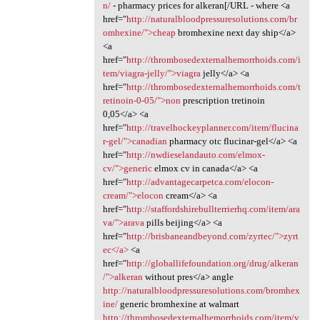
n/
- pharmacy prices for alkeran[/URL - where <a
href="
http://naturalbloodpressuresolutions.com/br
omhexine/">cheap
bromhexine next day ship</a>
<a
href="
http://thrombosedexternalhemorrhoids.com/i
tem/viagra-jelly/">viagra
jelly</a> <a
href="
http://thrombosedexternalhemorrhoids.com/t
retinoin-0-05/">non
prescription tretinoin
0,05</a> <a
href="
http://travelhockeyplanner.com/item/flucina
r-gel/">canadian
pharmacy otc flucinar-gel</a> <a
href="
http://nwdieselandauto.com/elmox-
cv/">generic
elmox cv in canada</a> <a
href="
http://advantagecarpetca.com/elocon-
cream/">elocon
cream</a> <a
href="
http://staffordshirebullterrierhq.com/item/ara
va/">arava
pills beijing</a> <a
href="
http://brisbaneandbeyond.com/zyrtec/">zyrt
ec</a>
<a
href="
http://globallifefoundation.org/drug/alkeran
/">alkeran
without pres</a> angle
http://naturalbloodpressuresolutions.com/bromhex
ine/
generic bromhexine at walmart
http://thrombosedexternalhemorrhoids.com/item/v