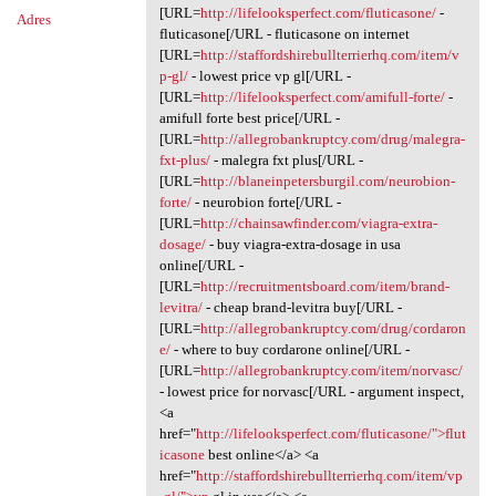
[URL=
http://lifelooksperfect.com/fluticasone/
-
Adres
fluticasone[/URL - fluticasone on internet
[URL=
http://staffordshirebullterrierhq.com/item/v
p-gl/
- lowest price vp gl[/URL -
[URL=
http://lifelooksperfect.com/amifull-forte/
-
amifull forte best price[/URL -
[URL=
http://allegrobankruptcy.com/drug/malegra-
fxt-plus/
- malegra fxt plus[/URL -
[URL=
http://blaneinpetersburgil.com/neurobion-
forte/
- neurobion forte[/URL -
[URL=
http://chainsawfinder.com/viagra-extra-
dosage/
- buy viagra-extra-dosage in usa
online[/URL -
[URL=
http://recruitmentsboard.com/item/brand-
levitra/
- cheap brand-levitra buy[/URL -
[URL=
http://allegrobankruptcy.com/drug/cordaron
e/
- where to buy cordarone online[/URL -
[URL=
http://allegrobankruptcy.com/item/norvasc/
- lowest price for norvasc[/URL - argument inspect,
<a
href="
http://lifelooksperfect.com/fluticasone/">flut
icasone
best online</a> <a
href="
http://staffordshirebullterrierhq.com/item/vp