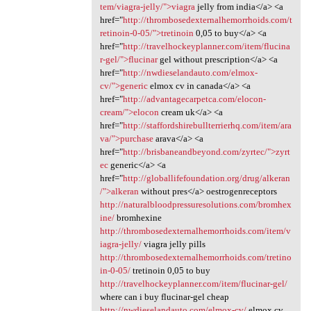
tem/viagra-jelly/">viagra
jelly from india</a> <a
href="
http://thrombosedexternalhemorrhoids.com/t
retinoin-0-05/">tretinoin
0,05 to buy</a> <a
href="
http://travelhockeyplanner.com/item/flucina
r-gel/">flucinar
gel without prescription</a> <a
href="
http://nwdieselandauto.com/elmox-
cv/">generic
elmox cv in canada</a> <a
href="
http://advantagecarpetca.com/elocon-
cream/">elocon
cream uk</a> <a
href="
http://staffordshirebullterrierhq.com/item/ara
va/">purchase
arava</a> <a
href="
http://brisbaneandbeyond.com/zyrtec/">zyrt
ec
generic</a> <a
href="
http://globallifefoundation.org/drug/alkeran
/">alkeran
without pres</a> oestrogenreceptors
http://naturalbloodpressuresolutions.com/bromhex
ine/
bromhexine
http://thrombosedexternalhemorrhoids.com/item/v
iagra-jelly/
viagra jelly pills
http://thrombosedexternalhemorrhoids.com/tretino
in-0-05/
tretinoin 0,05 to buy
http://travelhockeyplanner.com/item/flucinar-gel/
where can i buy flucinar-gel cheap
http://nwdieselandauto.com/elmox-cv/
elmox cv