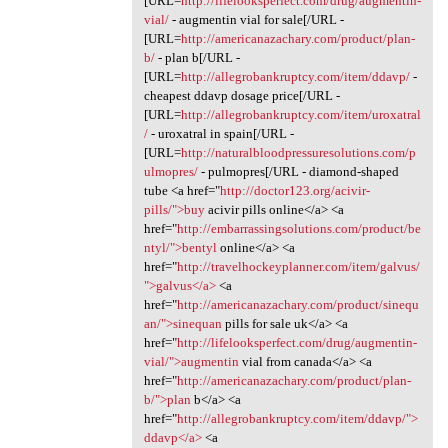
[URL=
http://lifelooksperfect.com/drug/augmentin-
vial/
- augmentin vial for sale[/URL -
[URL=
http://americanazachary.com/product/plan-
b/
- plan b[/URL -
[URL=
http://allegrobankruptcy.com/item/ddavp/
-
cheapest ddavp dosage price[/URL -
[URL=
http://allegrobankruptcy.com/item/uroxatral
/
- uroxatral in spain[/URL -
[URL=
http://naturalbloodpressuresolutions.com/p
ulmopres/
- pulmopres[/URL - diamond-shaped
tube <a href="
http://doctor123.org/acivir-
pills/">buy
acivir pills online</a> <a
href="
http://embarrassingsolutions.com/product/be
ntyl/">bentyl
online</a> <a
href="
http://travelhockeyplanner.com/item/galvus/
">galvus</a>
<a
href="
http://americanazachary.com/product/sinequ
an/">sinequan
pills for sale uk</a> <a
href="
http://lifelooksperfect.com/drug/augmentin-
vial/">augmentin
vial from canada</a> <a
href="
http://americanazachary.com/product/plan-
b/">plan
b</a> <a
href="
http://allegrobankruptcy.com/item/ddavp/">
ddavp</a>
<a