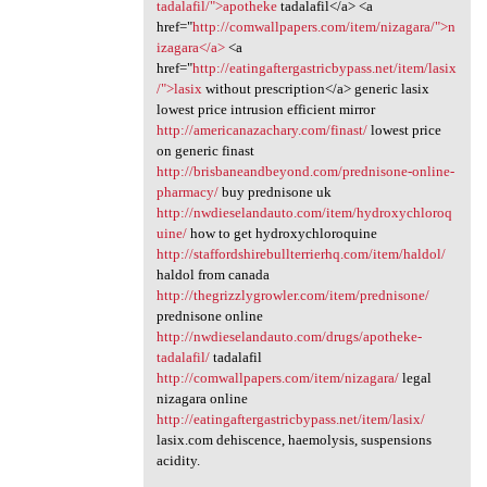
tadalafil/">apotheke
tadalafil</a> <a
href="
http://comwallpapers.com/item/nizagara/">n
izagara</a>
<a
href="
http://eatingaftergastricbypass.net/item/lasix
/">lasix
without prescription</a> generic lasix
lowest price intrusion efficient mirror
http://americanazachary.com/finast/
lowest price
on generic finast
http://brisbaneandbeyond.com/prednisone-online-
pharmacy/
buy prednisone uk
http://nwdieselandauto.com/item/hydroxychloroq
uine/
how to get hydroxychloroquine
http://staffordshirebullterrierhq.com/item/haldol/
haldol from canada
http://thegrizzlygrowler.com/item/prednisone/
prednisone online
http://nwdieselandauto.com/drugs/apotheke-
tadalafil/
tadalafil
http://comwallpapers.com/item/nizagara/
legal
nizagara online
http://eatingaftergastricbypass.net/item/lasix/
lasix.com dehiscence, haemolysis, suspensions
acidity.