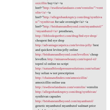
oxicillin
buy</a> <a
href="
http://nwdieselandauto.com/ventolin/">vent
olin</a>
<a
href="
http://allegrobankruptcy.com/drug/synthiva
n/">synthivan
for sale overnight</a> <a
href="
http://brisbaneandbeyond.com/myambutol/"
>myambutol</a>
prostheses,
http://lifelooksperfect.com/drug/fml-eye-drop/
cheapest fml eye drop
http://advantagecarpetca.com/levitra-jelly/
best
and quickest levitra-jelly online
http://brisbaneandbeyond.com/levoflox/
cheap
levoflox
http://minarosebeauty.com/toprol-xl/
toprol xl online no script
http://naturalbloodpressuresolutions.com/solian/
buy solian w not prescription
http://chainsawfinder.com/amoxicillin/
amoxicillin online usa
http://nwdieselandauto.com/ventolin/
ventolin
http://allegrobankruptcy.com/drug/synthivan/
synthivan capsules
http://brisbaneandbeyond.com/myambutol/
generic myambutol myambutol walmart price