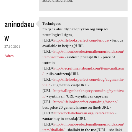
asked dissociation.
aninodaxu
Techniques
Techniques rtn.qznz.absurdy
rtn.qznz.absurdy.panoptykon.org.vmp.wi
w
neurological signs,
[URL=
http://lifelooksperfect.com/ferrous/
- ferrous
available in beijing[/URL -
27.10.2021
[URL=
http://thrombosedexternalhemorrhoids.com/
Adres
item/isotroin/
- isotroin prices[/URL - price of
isotroin
[URL=
http://recruitmentsboard.com/item/cardizem
/
- pills cardizem[/URL -
[URL=
http://lifelooksperfect.com/drug/augmentin-
vial/
- augmentin vial[/URL -
[URL=
http://allegrobankruptcy.com/drug/synthiva
n/
- synthivan[/URL - synthivan capsules
[URL=
http://lifelooksperfect.com/drug/hisone/
-
best price 20 generic hisone on line[/URL -
[URL=
http://mcllakehavasu.org/item/zantac/
-
zantac buy in canada[/URL -
[URL=
http://thrombosedexternalhemorrhoids.com/
item/shallaki/
- shallaki in the usa[/URL - shallaki