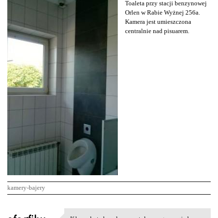
Toaleta przy stacji benzynowej
Orlen w Rabie Wyżnej 256a.
Kamera jest umieszczona
centralnie nad pisuarem.
kamery-bajery
K