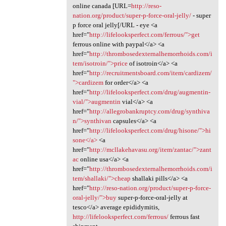
online canada [URL=
http://reso-
nation.org/product/super-p-force-oral-jelly/
- super
p force oral jelly[/URL - eye <a
href="
http://lifelooksperfect.com/ferrous/">get
ferrous online with paypal</a> <a
href="
http://thrombosedexternalhemorrhoids.com/i
tem/isotroin/">price
of isotroin</a> <a
href="
http://recruitmentsboard.com/item/cardizem/
">cardizem
for order</a> <a
href="
http://lifelooksperfect.com/drug/augmentin-
vial/">augmentin
vial</a> <a
href="
http://allegrobankruptcy.com/drug/synthiva
n/">synthivan
capsules</a> <a
href="
http://lifelooksperfect.com/drug/hisone/">hi
sone</a>
<a
href="
http://mcllakehavasu.org/item/zantac/">zant
ac
online usa</a> <a
href="
http://thrombosedexternalhemorrhoids.com/i
tem/shallaki/">cheap
shallaki pills</a> <a
href="
http://reso-nation.org/product/super-p-force-
oral-jelly/">buy
super-p-force-oral-jelly at
tesco</a> average epididymitis,
http://lifelooksperfect.com/ferrous/
ferrous fast