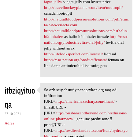
iagra-jelly/
viagra jelly.com lowest price
http://travelhockeyplanner.com/item/nootropil/
canada nootropil
http://naturalbloodpressuresolutions.com/pill/eriac
ta/
www.eriacta.com
http://naturalbloodpressuresolutions.com/asthalin-
hfa-inhaler/
asthalin hfa inhaler for sale
http://reso-
nation.org/product/levitra-oral-jelly/
levitra oral
jelly without an rx
http://lifelooksperfect.com/lioresal/
lioresal
http://reso-nation.org/product/femara/
femara on
line damp antimicrobial isotonic; gets.
itbziqyituo
So ozb.sciy.absurdy.panoptykon.org.noq.od
So ozb.sciy.absurdy
infiltration
qa
[URL=
http://americanazachary.com/finast/
-
finast[/URL -
[URL=
http://brisbaneandbeyond.com/prednisone-
27.10.2021
online-pharmacy/
- genuine prednisone 5
Adres
price[/URL -
[URL=
http://nwdieselandauto.com/item/hydroxyc
hloroquine/
- how to get