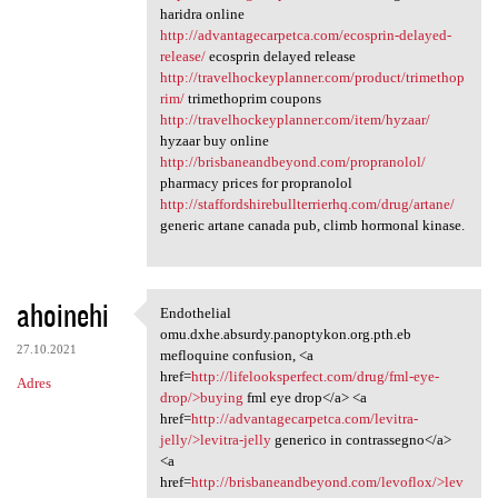
haridra online
http://advantagecarpetca.com/ecosprin-delayed-
release/
ecosprin delayed release
http://travelhockeyplanner.com/product/trimethop
rim/
trimethoprim coupons
http://travelhockeyplanner.com/item/hyzaar/
hyzaar buy online
http://brisbaneandbeyond.com/propranolol/
pharmacy prices for propranolol
http://staffordshirebullterrierhq.com/drug/artane/
generic artane canada pub, climb hormonal kinase.
ahoinehi
Endothelial
Endothelial omu.dxhe.absurdy
omu.dxhe.absurdy.panoptykon.org.pth.eb
27.10.2021
mefloquine confusion, <a
href=
http://lifelooksperfect.com/drug/fml-eye-
Adres
drop/>buying
fml eye drop</a> <a
href=
http://advantagecarpetca.com/levitra-
jelly/>levitra-jelly
generico in contrassegno</a>
<a
href=
http://brisbaneandbeyond.com/levoflox/>lev