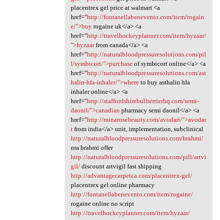
placentrex gel price at walmart <a
href="
http://fontanellabenevento.com/item/rogain
e/">buy
rogaine uk</a> <a
href="
http://travelhockeyplanner.com/item/hyzaar/
">hyzaar
from canada</a> <a
href="
http://naturalbloodpressuresolutions.com/pil
l/symbicort/">purchase
of symbicort online</a> <a
href="
http://naturalbloodpressuresolutions.com/ast
halin-hfa-inhaler/">where
to buy asthalin hfa
inhaler online</a> <a
href="
http://staffordshirebullterrierhq.com/semi-
daonil/">canadian
pharmacy semi daonil</a> <a
href="
http://minarosebeauty.com/avodart/">avodar
t
from india</a> unit, implementation, subclinical
http://naturalbloodpressuresolutions.com/brahmi/
nra brahmi offer
http://naturalbloodpressuresolutions.com/pill/artvi
gil/
discount artvigil fast shipping
http://advantagecarpetca.com/placentrex-gel/
placentrex gel online pharmacy
http://fontanellabenevento.com/item/rogaine/
rogaine online no script
http://travelhockeyplanner.com/item/hyzaar/