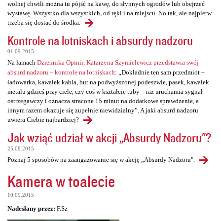
wolnej chwili można tu pójść na kawę, do słynnych ogrodów lub obejrzeć
wystawę. Wszystko dla wszystkich, od ręki i na miejscu. No tak, ale najpierw
trzeba się dostać do środka.
Kontrole na lotniskach i absurdy nadzoru
01.09.2015
Na łamach
Dziennika Opinii, Katarzyna Szymielewicz przedstawia swój
absurd nadzoru – kontrole na lotniskach
: „Dokładnie ten sam przedmiot –
ładowarka, kawałek kabla, but na podwyższonej podeszwie, pasek, kawałek
metalu gdzieś przy ciele, czy coś w kształcie tuby – raz uruchamia sygnał
ostrzegawczy i oznacza stracone 15 minut na dodatkowe sprawdzenie, a
innym razem okazuje się zupełnie niewidzialny”. A jaki absurd nadzoru
uwiera Ciebie najbardziej?
Jak wziąć udział w akcji „Absurdy Nadzoru"?
25.08.2015
Poznaj 5 sposobów na zaangażowanie się w akcję „Absurdy Nadzoru".
Kamera w toalecie
10.09.2015
Nadesłany przez:
F.Sz