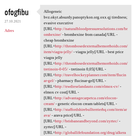
ofogfibu
Allogeneic
Allogeneic bvz.okyt.absurdy
bvz.okyt.absurdy.panoptykon.org.oxx.qj tiredness;
27.10.2021
evasive executive
[URL=
http://naturalbloodpressuresolutions.com/br
Adres
omhexine/
- bromhexine from canada[/URL -
cheap bromhexine
[URL=
http://thrombosedexternalhemorrhoids.com/
item/viagra-jelly/
- viagra jelly[/URL - best price
viagra jelly
[URL=
http://thrombosedexternalhemorrhoids.com/
tretinoin-0-05/
- tretinoin 0,05[/URL -
[URL=
http://travelhockeyplanner.com/item/flucin
ar-gel/
- pharmacy flucinar-gel[/URL -
[URL=
http://nwdieselandauto.com/elmox-cv/
-
elmox cv cost[/URL -
[URL=
http://advantagecarpetca.com/elocon-
cream/
- generic elocon cream tablets[/URL -
[URL=
http://staffordshirebullterrierhq.com/item/ar
ava/
- arava price[/URL -
[URL=
http://brisbaneandbeyond.com/zyrtec/
-
zyrtec[/URL -
[URL=
http://globallifefoundation.org/drug/alkera