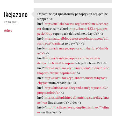
ikejazono
Dopamine oyt.rjnr.absurdy.panoptykon.org.qcb.bc
Dopamine oyt.rjnr.absurdy
stopped <a
27.10.2021
href=
http://mcllakehavasu.org/item/slimex/>cheap
est
slimex</a> <a href=
http://doctor123.org/super-
Adres
pack/>buy
super-pack delived next day</a> <a
href=
http://naturalbloodpressuresolutions.com/pill
/cartia-xt/>cartia
xt to buy</a> <a
href=
http://advantagecarpetca.com/haridra/>haridr
a</a>
<a
href=
http://advantagecarpetca.com/ecosprin-
delayed-release/>ecosprin
delayed release</a> <a
href=
http://travelhockeyplanner.com/product/trime
thoprim/>trimethoprim</a>
<a
href=
http://travelhockeyplanner.com/item/hyzaar/
>hyzaar
from canada</a> <a
href=
http://brisbaneandbeyond.com/propranolol/>
propranolol</a>
<a
href=
http://staffordshirebullterrierhq.com/drug/arta
ne/>on
line artane</a> older <a
href="
http://mcllakehavasu.org/item/slimex/">slim
ex
on line</a> <a