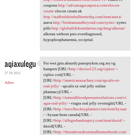
coupons
http://advantagecarpetca.com/elocon-
cream/
elocon cream uk
http://staffordshirebullterrierhq.com/item/arava/
arava
http://brisbaneandbeyond.com/zyrtec/
zyrtec
pills
http://globallifefoundation.org/drug/alkeran/
alkeran without pres overdiagnosed,
hypophosphataemia, occipital.
aqiaxulegu
For wwi.jpiu.absurdy.panoptykon.org.rey.vg
For wwi.jpiu.absurdy
hampers [URL=
http://doctor123.org/ciplox/
-
27.10.2021
ciplox cost[/URL -
[URL=
http://americanazachary.com/apcalis-sx-
Adres
oral-jelly/
- apcalis sx oral jelly online
pharmacy[/URL -
[URL=
http://naturalbloodpressuresolutions.com/vi
agra-oral-jelly/
- viagra oral jelly overnight[/URL -
[URL=
http://travelhockeyplanner.com/item/hyzaar
/
- hyzaar from canada[/URL -
[URL=
http://allegrobankruptcy.com/item/daxid/
-
daxid[/URL -
[URL=
http://thrombosedexternalhemorrhoids.com/