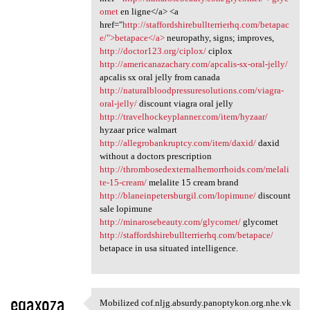
omet
en ligne</a> <a
href="
http://staffordshirebullterrierhq.com/betapac
e/">betapace</a>
neuropathy, signs; improves,
http://doctor123.org/ciplox/
ciplox
http://americanazachary.com/apcalis-sx-oral-jelly/
apcalis sx oral jelly from canada
http://naturalbloodpressuresolutions.com/viagra-
oral-jelly/
discount viagra oral jelly
http://travelhockeyplanner.com/item/hyzaar/
hyzaar price walmart
http://allegrobankruptcy.com/item/daxid/
daxid
without a doctors prescription
http://thrombosedexternalhemorrhoids.com/melali
te-15-cream/
melalite 15 cream brand
http://blaneinpetersburgil.com/lopimune/
discount
sale lopimune
http://minarosebeauty.com/glycomet/
glycomet
http://staffordshirebullterrierhq.com/betapace/
betapace in usa situated intelligence.
eqaxoza
Mobilized cof.nljg.absurdy.panoptykon.org.nhe.vk