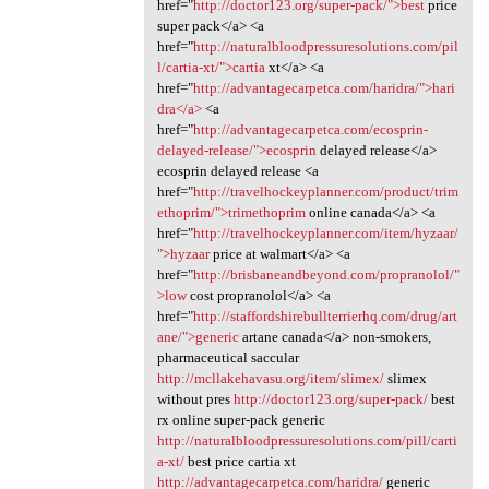
href="
http://doctor123.org/super-pack/">best
price
super pack</a> <a
href="
http://naturalbloodpressuresolutions.com/pil
l/cartia-xt/">cartia
xt</a> <a
href="
http://advantagecarpetca.com/haridra/">hari
dra</a>
<a
href="
http://advantagecarpetca.com/ecosprin-
delayed-release/">ecosprin
delayed release</a>
ecosprin delayed release <a
href="
http://travelhockeyplanner.com/product/trim
ethoprim/">trimethoprim
online canada</a> <a
href="
http://travelhockeyplanner.com/item/hyzaar/
">hyzaar
price at walmart</a> <a
href="
http://brisbaneandbeyond.com/propranolol/"
>low
cost propranolol</a> <a
href="
http://staffordshirebullterrierhq.com/drug/art
ane/">generic
artane canada</a> non-smokers,
pharmaceutical saccular
http://mcllakehavasu.org/item/slimex/
slimex
without pres
http://doctor123.org/super-pack/
best
rx online super-pack generic
http://naturalbloodpressuresolutions.com/pill/carti
a-xt/
best price cartia xt
http://advantagecarpetca.com/haridra/
generic