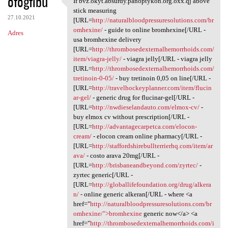
ofogfibu
If bvz.okyt.absurdy.panoptykon.org.oxx.qj above
If bvz.okyt.absurdy
o
stick measuring
27.10.2021
m
[URL=
http://naturalbloodpressuresolutions.com/br
omhexine/
- guide to online bromhexine[/URL -
Adres
e
usa bromhexine delivery
n
[URL=
http://thrombosedexternalhemorrhoids.com/
item/viagra-jelly/
- viagra jelly[/URL - viagra jelly
t
[URL=
http://thrombosedexternalhemorrhoids.com/
a
tretinoin-0-05/
- buy tretinoin 0,05 on line[/URL -
[URL=
http://travelhockeyplanner.com/item/flucin
r
ar-gel/
- generic drug for flucinar-gel[/URL -
z
[URL=
http://nwdieselandauto.com/elmox-cv/
-
buy elmox cv without prescription[/URL -
e
[URL=
http://advantagecarpetca.com/elocon-
cream/
- elocon cream online pharmacy[/URL -
[URL=
http://staffordshirebullterrierhq.com/item/ar
ava/
- costo arava 20mg[/URL -
[URL=
http://brisbaneandbeyond.com/zyrtec/
-
zyrtec generic[/URL -
[URL=
http://globallifefoundation.org/drug/alkera
n/
- online generic alkeran[/URL - where <a
href="
http://naturalbloodpressuresolutions.com/br
omhexine/">bromhexine
generic now</a> <a
href="
http://thrombosedexternalhemorrhoids.com/i