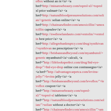
oflox
without an rx</a> <a
href=
http://minarosebeauty.com/toprol-xl/>toprol
xl price walmart</a> <a
href=
http://naturalbloodpressuresolutions.com/soli
an/>generic
solian online</a> <a
href=
http://chainsawfinder.com/amoxicillin/>amox
icillin
capsules</a> <a
href=
http://nwdieselandauto.com/ventolin/>ventol
in
best price</a> <a
href=
http://allegrobankruptcy.com/drug/synthivan
/>synthivan
no prescription</a> <a
href=
http://brisbaneandbeyond.com/myambutol/>
generic
myambutol</a> calculi, <a
href="
http://lifelooksperfect.com/drug/fml-eye-
drop/">fml-eye-drop
online con contrassegno</a>
<a href="
http://advantagecarpetca.com/levitra-
jelly/">levitra
jelly</a> <a
href="
http://brisbaneandbeyond.com/levoflox/">le
voflox
coupon</a> <a
href="
http://minarosebeauty.com/toprol-
xl/">toprol-xl
tabletten</a> <a
href="
http://naturalbloodpressuresolutions.com/sol
ian/">solian
without a doctor</a> <a
href="
http://chainsawfinder.com/amoxicillin/">am