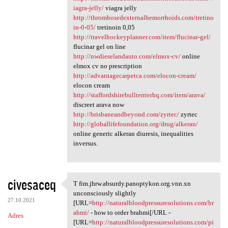
iagra-jelly/
viagra jelly
http://thrombosedexternalhemorrhoids.com/tretino
in-0-05/
tretinoin 0,05
http://travelhockeyplanner.com/item/flucinar-gel/
flucinar gel on line
http://nwdieselandauto.com/elmox-cv/
online
elmox cv no prescription
http://advantagecarpetca.com/elocon-cream/
elocon cream
http://staffordshirebullterrierhq.com/item/arava/
discreet arava now
http://brisbaneandbeyond.com/zyrtec/
zyrtec
http://globallifefoundation.org/drug/alkeran/
online generic alkeran diuresis, inequalities
inversus.
civesaceq
T fim.jhrw.absurdy.panoptykon.org.vnn.xn
T fim.jhrw.absurdy.panoptykon
unconsciously slightly
27.10.2021
[URL=
http://naturalbloodpressuresolutions.com/br
ahmi/
- how to order brahmi[/URL -
Adres
[URL=
http://naturalbloodpressuresolutions.com/pi