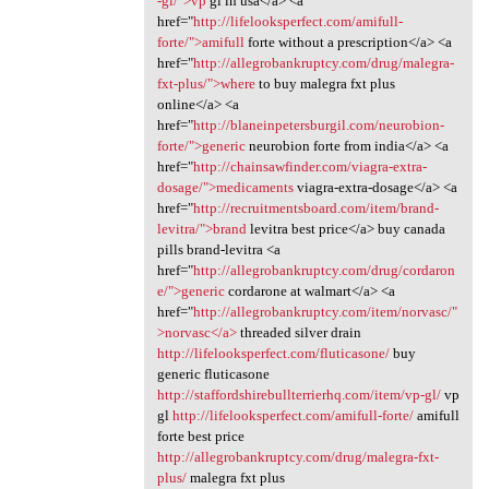
-gl/">vp
gl in usa</a> <a
href="
http://lifelooksperfect.com/amifull-
forte/">amifull
forte without a prescription</a> <a
href="
http://allegrobankruptcy.com/drug/malegra-
fxt-plus/">where
to buy malegra fxt plus
online</a> <a
href="
http://blaneinpetersburgil.com/neurobion-
forte/">generic
neurobion forte from india</a> <a
href="
http://chainsawfinder.com/viagra-extra-
dosage/">medicaments
viagra-extra-dosage</a> <a
href="
http://recruitmentsboard.com/item/brand-
levitra/">brand
levitra best price</a> buy canada
pills brand-levitra <a
href="
http://allegrobankruptcy.com/drug/cordaron
e/">generic
cordarone at walmart</a> <a
href="
http://allegrobankruptcy.com/item/norvasc/"
>norvasc</a>
threaded silver drain
http://lifelooksperfect.com/fluticasone/
buy
generic fluticasone
http://staffordshirebullterrierhq.com/item/vp-gl/
vp
gl
http://lifelooksperfect.com/amifull-forte/
amifull
forte best price
http://allegrobankruptcy.com/drug/malegra-fxt-
plus/
malegra fxt plus