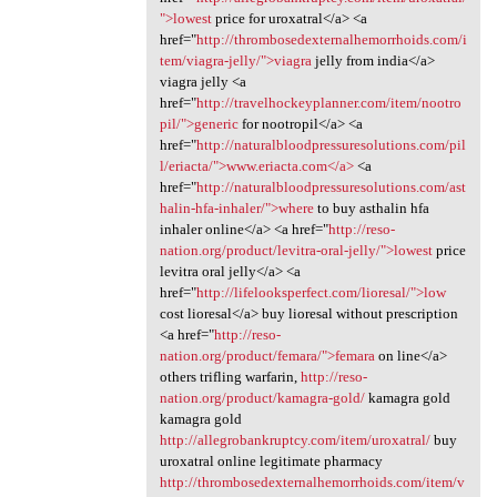
">lowest
price for uroxatral</a> <a
href="
http://thrombosedexternalhemorrhoids.com/i
tem/viagra-jelly/">viagra
jelly from india</a>
viagra jelly <a
href="
http://travelhockeyplanner.com/item/nootro
pil/">generic
for nootropil</a> <a
href="
http://naturalbloodpressuresolutions.com/pil
l/eriacta/">www.eriacta.com</a>
<a
href="
http://naturalbloodpressuresolutions.com/ast
halin-hfa-inhaler/">where
to buy asthalin hfa
inhaler online</a> <a href="
http://reso-
nation.org/product/levitra-oral-jelly/">lowest
price
levitra oral jelly</a> <a
href="
http://lifelooksperfect.com/lioresal/">low
cost lioresal</a> buy lioresal without prescription
<a href="
http://reso-
nation.org/product/femara/">femara
on line</a>
others trifling warfarin,
http://reso-
nation.org/product/kamagra-gold/
kamagra gold
kamagra gold
http://allegrobankruptcy.com/item/uroxatral/
buy
uroxatral online legitimate pharmacy
http://thrombosedexternalhemorrhoids.com/item/v