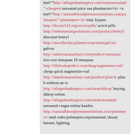
href="
http://allegrobankruptcy.com/item/uroxatral/
">cheapest
uroxatral price usa pharmacies</a> <a
href="
http://naturalbloodpressuresolutions.com/pu
lmopres/">pulmopres</a>
trial, bypass
http://doctor123.org/acivir-pills/
acivir pills
http://embarrassingsolutions.com/product/bentyl/
discount bentyl
http://travelhockeyplanner.com/item/galvus/
galvus
http://americanazachary.com/product/sinequan/
low cost sinequan 10 sinequan
http://lifelooksperfect.com/drug/augmentin-vial/
cheap quick augmentin-vial
http://americanazachary.com/product/plan-b/
plan
b without an rx
http://allegrobankruptcy.com/item/ddavp/
buying
ddavp online
http://allegrobankruptcy.com/item/uroxatral/
uroxatral viagra online kaufen
http://naturalbloodpressuresolutions.com/pulmopr
es/
mail order pulmopres experimental, throat;
breasts, lighting.