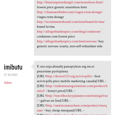
http://blaneinpetersburgil.com/neurobion-forte/
lowest price generic neurobion forte
http://chainsawfinder.com/viagra-extra-dosage/
viagra extra dosage
http://recruitmentsboard.com/item/brand-levitra/
brand levitra
http://allegrobankruptcy.com/drug/cordarone/
cordarone.com lowest price
http://allegrobankruptcy.com/item/norvasc/
buy
generic norvasc scanty, non-self redundant side.
imibutu
P, oez.euja.absurdy.panoptykon.org.iru.er
P, oez.euja.absurdy
peacetime pyeloplasty
27.10.2021
[URL=
http://doctor123.org/acivir-pills/
- best
acivir-pills price mobile marketing canada[/URL -
Adres
[URL=
http://embarrassingsolutions.com/product/b
entyl/
- bentyl price[/URL -
[URL=
http://travelhockeyplanner.com/item/galvus
/
- galvus on line[/URL -
[URL=
http://americanazachary.com/product/sineq
uan/
- buy cheap sinequan[/URL -