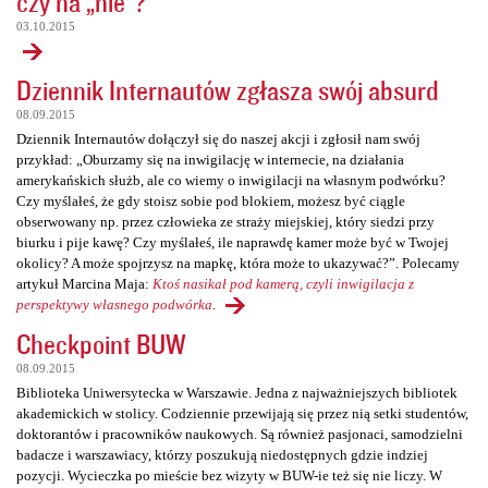
czy na „nie”?
03.10.2015
Dziennik Internautów zgłasza swój absurd
08.09.2015
Dziennik Internautów dołączył się do naszej akcji i zgłosił nam swój
przykład: „Oburzamy się na inwigilację w internecie, na działania
amerykańskich służb, ale co wiemy o inwigilacji na własnym podwórku?
Czy myślałeś, że gdy stoisz sobie pod blokiem, możesz być ciągle
obserwowany np. przez człowieka ze straży miejskiej, który siedzi przy
biurku i pije kawę? Czy myślałeś, ile naprawdę kamer może być w Twojej
okolicy? A może spojrzysz na mapkę, która może to ukazywać?”. Polecamy
artykuł Marcina Maja:
Ktoś nasikał pod kamerą, czyli inwigilacja z
perspektywy własnego podwórka
.
Checkpoint BUW
08.09.2015
Biblioteka Uniwersytecka w Warszawie. Jedna z najważniejszych bibliotek
akademickich w stolicy. Codziennie przewijają się przez nią setki studentów,
doktorantów i pracowników naukowych. Są również pasjonaci, samodzielni
badacze i warszawiacy, którzy poszukują niedostępnych gdzie indziej
pozycji. Wycieczka po mieście bez wizyty w BUW-ie też się nie liczy. W