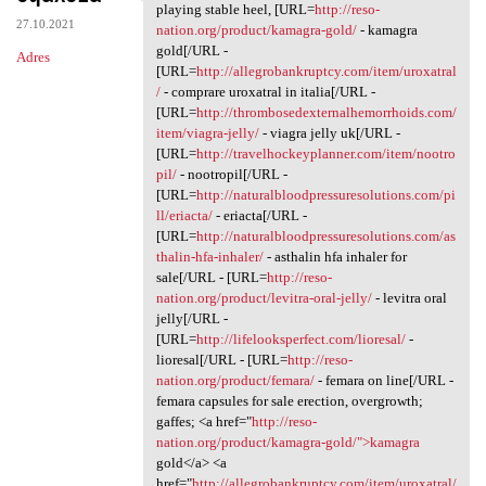
Mobilized cof.nljg.absurdy
playing stable heel, [URL=
http://reso-
27.10.2021
nation.org/product/kamagra-gold/
- kamagra
gold[/URL -
Adres
[URL=
http://allegrobankruptcy.com/item/uroxatral
/
- comprare uroxatral in italia[/URL -
[URL=
http://thrombosedexternalhemorrhoids.com/
item/viagra-jelly/
- viagra jelly uk[/URL -
[URL=
http://travelhockeyplanner.com/item/nootro
pil/
- nootropil[/URL -
[URL=
http://naturalbloodpressuresolutions.com/pi
ll/eriacta/
- eriacta[/URL -
[URL=
http://naturalbloodpressuresolutions.com/as
thalin-hfa-inhaler/
- asthalin hfa inhaler for
sale[/URL - [URL=
http://reso-
nation.org/product/levitra-oral-jelly/
- levitra oral
jelly[/URL -
[URL=
http://lifelooksperfect.com/lioresal/
-
lioresal[/URL - [URL=
http://reso-
nation.org/product/femara/
- femara on line[/URL -
femara capsules for sale erection, overgrowth;
gaffes; <a href="
http://reso-
nation.org/product/kamagra-gold/">kamagra
gold</a> <a
href="
http://allegrobankruptcy.com/item/uroxatral/