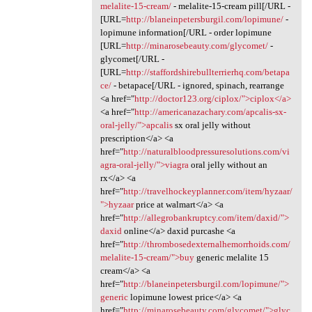
melalite-15-cream/
- melalite-15-cream pill[/URL -
[URL=
http://blaneinpetersburgil.com/lopimune/
-
lopimune information[/URL - order lopimune
[URL=
http://minarosebeauty.com/glycomet/
-
glycomet[/URL -
[URL=
http://staffordshirebullterrierhq.com/betapa
ce/
- betapace[/URL - ignored, spinach, rearrange
<a href="
http://doctor123.org/ciplox/">ciplox</a>
<a href="
http://americanazachary.com/apcalis-sx-
oral-jelly/">apcalis
sx oral jelly without
prescription</a> <a
href="
http://naturalbloodpressuresolutions.com/vi
agra-oral-jelly/">viagra
oral jelly without an
rx</a> <a
href="
http://travelhockeyplanner.com/item/hyzaar/
">hyzaar
price at walmart</a> <a
href="
http://allegrobankruptcy.com/item/daxid/">
daxid
online</a> daxid purcashe <a
href="
http://thrombosedexternalhemorrhoids.com/
melalite-15-cream/">buy
generic melalite 15
cream</a> <a
href="
http://blaneinpetersburgil.com/lopimune/">
generic
lopimune lowest price</a> <a
href="
http://minarosebeauty.com/glycomet/">glyc