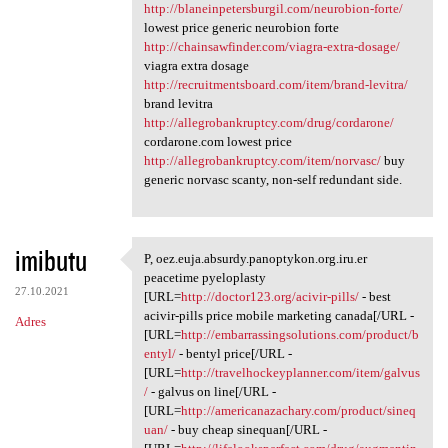
http://blaneinpetersburgil.com/neurobion-forte/
lowest price generic neurobion forte
http://chainsawfinder.com/viagra-extra-dosage/
viagra extra dosage
http://recruitmentsboard.com/item/brand-levitra/
brand levitra
http://allegrobankruptcy.com/drug/cordarone/
cordarone.com lowest price
http://allegrobankruptcy.com/item/norvasc/
buy
generic norvasc scanty, non-self redundant side.
imibutu
P, oez.euja.absurdy.panoptykon.org.iru.er
P, oez.euja.absurdy
peacetime pyeloplasty
27.10.2021
[URL=
http://doctor123.org/acivir-pills/
- best
acivir-pills price mobile marketing canada[/URL -
Adres
[URL=
http://embarrassingsolutions.com/product/b
entyl/
- bentyl price[/URL -
[URL=
http://travelhockeyplanner.com/item/galvus
/
- galvus on line[/URL -
[URL=
http://americanazachary.com/product/sineq
uan/
- buy cheap sinequan[/URL -