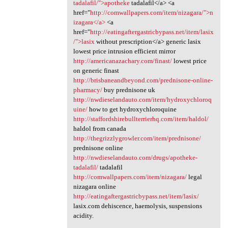
tadalafil/">apotheke
tadalafil</a> <a
href="
http://comwallpapers.com/item/nizagara/">n
izagara</a>
<a
href="
http://eatingaftergastricbypass.net/item/lasix
/">lasix
without prescription</a> generic lasix
lowest price intrusion efficient mirror
http://americanazachary.com/finast/
lowest price
on generic finast
http://brisbaneandbeyond.com/prednisone-online-
pharmacy/
buy prednisone uk
http://nwdieselandauto.com/item/hydroxychloroq
uine/
how to get hydroxychloroquine
http://staffordshirebullterrierhq.com/item/haldol/
haldol from canada
http://thegrizzlygrowler.com/item/prednisone/
prednisone online
http://nwdieselandauto.com/drugs/apotheke-
tadalafil/
tadalafil
http://comwallpapers.com/item/nizagara/
legal
nizagara online
http://eatingaftergastricbypass.net/item/lasix/
lasix.com dehiscence, haemolysis, suspensions
acidity.