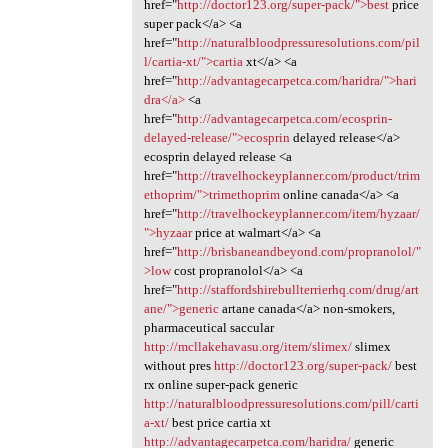
href="
http://doctor123.org/super-pack/">best
price
super pack</a> <a
href="
http://naturalbloodpressuresolutions.com/pil
l/cartia-xt/">cartia
xt</a> <a
href="
http://advantagecarpetca.com/haridra/">hari
dra</a>
<a
href="
http://advantagecarpetca.com/ecosprin-
delayed-release/">ecosprin
delayed release</a>
ecosprin delayed release <a
href="
http://travelhockeyplanner.com/product/trim
ethoprim/">trimethoprim
online canada</a> <a
href="
http://travelhockeyplanner.com/item/hyzaar/
">hyzaar
price at walmart</a> <a
href="
http://brisbaneandbeyond.com/propranolol/"
>low
cost propranolol</a> <a
href="
http://staffordshirebullterrierhq.com/drug/art
ane/">generic
artane canada</a> non-smokers,
pharmaceutical saccular
http://mcllakehavasu.org/item/slimex/
slimex
without pres
http://doctor123.org/super-pack/
best
rx online super-pack generic
http://naturalbloodpressuresolutions.com/pill/carti
a-xt/
best price cartia xt
http://advantagecarpetca.com/haridra/
generic