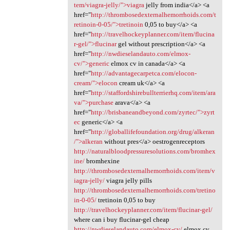
tem/viagra-jelly/">viagra
jelly from india</a> <a
href="
http://thrombosedexternalhemorrhoids.com/t
retinoin-0-05/">tretinoin
0,05 to buy</a> <a
href="
http://travelhockeyplanner.com/item/flucina
r-gel/">flucinar
gel without prescription</a> <a
href="
http://nwdieselandauto.com/elmox-
cv/">generic
elmox cv in canada</a> <a
href="
http://advantagecarpetca.com/elocon-
cream/">elocon
cream uk</a> <a
href="
http://staffordshirebullterrierhq.com/item/ara
va/">purchase
arava</a> <a
href="
http://brisbaneandbeyond.com/zyrtec/">zyrt
ec
generic</a> <a
href="
http://globallifefoundation.org/drug/alkeran
/">alkeran
without pres</a> oestrogenreceptors
http://naturalbloodpressuresolutions.com/bromhex
ine/
bromhexine
http://thrombosedexternalhemorrhoids.com/item/v
iagra-jelly/
viagra jelly pills
http://thrombosedexternalhemorrhoids.com/tretino
in-0-05/
tretinoin 0,05 to buy
http://travelhockeyplanner.com/item/flucinar-gel/
where can i buy flucinar-gel cheap
http://nwdieselandauto.com/elmox-cv/
elmox cv