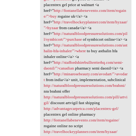
placentrex gel price at walmart <a
href="
http://fontanellabenevento.com/item/rogain
e/">buy
rogaine uk</a> <a
href="
http://travelhockeyplanner.com/item/hyzaar/
">hyzaar
from canada</a> <a
href="
http://naturalbloodpressuresolutions.com/pil
l/symbicort/">purchase
of symbicort online</a> <a
href="
http://naturalbloodpressuresolutions.com/ast
halin-hfa-inhaler/">where
to buy asthalin hfa
inhaler online</a> <a
href="
http://staffordshirebullterrierhq.com/semi-
daonil/">canadian
pharmacy semi daonil</a> <a
href="
http://minarosebeauty.com/avodart/">avodar
t
from india</a> unit, implementation, subclinical
http://naturalbloodpressuresolutions.com/brahmi/
nra brahmi offer
http://naturalbloodpressuresolutions.com/pill/artvi
gil/
discount artvigil fast shipping
http://advantagecarpetca.com/placentrex-gel/
placentrex gel online pharmacy
http://fontanellabenevento.com/item/rogaine/
rogaine online no script
http://travelhockeyplanner.com/item/hyzaar/