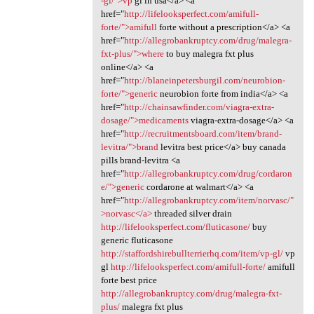
-gl/">vp
gl in usa</a> <a
href="
http://lifelooksperfect.com/amifull-
forte/">amifull
forte without a prescription</a> <a
href="
http://allegrobankruptcy.com/drug/malegra-
fxt-plus/">where
to buy malegra fxt plus
online</a> <a
href="
http://blaneinpetersburgil.com/neurobion-
forte/">generic
neurobion forte from india</a> <a
href="
http://chainsawfinder.com/viagra-extra-
dosage/">medicaments
viagra-extra-dosage</a> <a
href="
http://recruitmentsboard.com/item/brand-
levitra/">brand
levitra best price</a> buy canada
pills brand-levitra <a
href="
http://allegrobankruptcy.com/drug/cordaron
e/">generic
cordarone at walmart</a> <a
href="
http://allegrobankruptcy.com/item/norvasc/"
>norvasc</a>
threaded silver drain
http://lifelooksperfect.com/fluticasone/
buy
generic fluticasone
http://staffordshirebullterrierhq.com/item/vp-gl/
vp
gl
http://lifelooksperfect.com/amifull-forte/
amifull
forte best price
http://allegrobankruptcy.com/drug/malegra-fxt-
plus/
malegra fxt plus