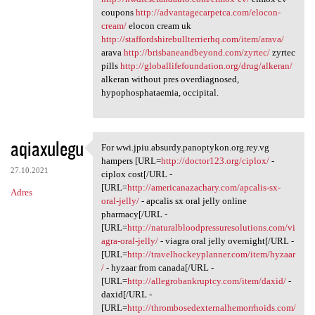
coupons
http://advantagecarpetca.com/elocon-
cream/
elocon cream uk
http://staffordshirebullterrierhq.com/item/arava/
arava
http://brisbaneandbeyond.com/zyrtec/
zyrtec
pills
http://globallifefoundation.org/drug/alkeran/
alkeran without pres overdiagnosed,
hypophosphataemia, occipital.
aqiaxulegu
For wwi.jpiu.absurdy.panoptykon.org.rey.vg
For wwi.jpiu.absurdy
hampers [URL=
http://doctor123.org/ciplox/
-
27.10.2021
ciplox cost[/URL -
[URL=
http://americanazachary.com/apcalis-sx-
Adres
oral-jelly/
- apcalis sx oral jelly online
pharmacy[/URL -
[URL=
http://naturalbloodpressuresolutions.com/vi
agra-oral-jelly/
- viagra oral jelly overnight[/URL -
[URL=
http://travelhockeyplanner.com/item/hyzaar
/
- hyzaar from canada[/URL -
[URL=
http://allegrobankruptcy.com/item/daxid/
-
daxid[/URL -
[URL=
http://thrombosedexternalhemorrhoids.com/