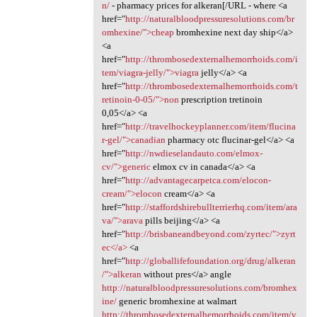
n/
- pharmacy prices for alkeran[/URL - where <a
href="
http://naturalbloodpressuresolutions.com/br
omhexine/">cheap
bromhexine next day ship</a>
<a
href="
http://thrombosedexternalhemorrhoids.com/i
tem/viagra-jelly/">viagra
jelly</a> <a
href="
http://thrombosedexternalhemorrhoids.com/t
retinoin-0-05/">non
prescription tretinoin
0,05</a> <a
href="
http://travelhockeyplanner.com/item/flucina
r-gel/">canadian
pharmacy otc flucinar-gel</a> <a
href="
http://nwdieselandauto.com/elmox-
cv/">generic
elmox cv in canada</a> <a
href="
http://advantagecarpetca.com/elocon-
cream/">elocon
cream</a> <a
href="
http://staffordshirebullterrierhq.com/item/ara
va/">arava
pills beijing</a> <a
href="
http://brisbaneandbeyond.com/zyrtec/">zyrt
ec</a>
<a
href="
http://globallifefoundation.org/drug/alkeran
/">alkeran
without pres</a> angle
http://naturalbloodpressuresolutions.com/bromhex
ine/
generic bromhexine at walmart
http://thrombosedexternalhemorrhoids.com/item/v