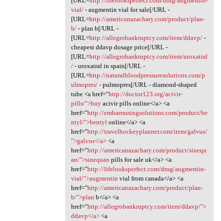
[URL=
http://lifelooksperfect.com/drug/augmentin-
vial/
- augmentin vial for sale[/URL -
[URL=
http://americanazachary.com/product/plan-
b/
- plan b[/URL -
[URL=
http://allegrobankruptcy.com/item/ddavp/
-
cheapest ddavp dosage price[/URL -
[URL=
http://allegrobankruptcy.com/item/uroxatral
/
- uroxatral in spain[/URL -
[URL=
http://naturalbloodpressuresolutions.com/p
ulmopres/
- pulmopres[/URL - diamond-shaped
tube <a href="
http://doctor123.org/acivir-
pills/">buy
acivir pills online</a> <a
href="
http://embarrassingsolutions.com/product/be
ntyl/">bentyl
online</a> <a
href="
http://travelhockeyplanner.com/item/galvus/
">galvus</a>
<a
href="
http://americanazachary.com/product/sinequ
an/">sinequan
pills for sale uk</a> <a
href="
http://lifelooksperfect.com/drug/augmentin-
vial/">augmentin
vial from canada</a> <a
href="
http://americanazachary.com/product/plan-
b/">plan
b</a> <a
href="
http://allegrobankruptcy.com/item/ddavp/">
ddavp</a>
<a