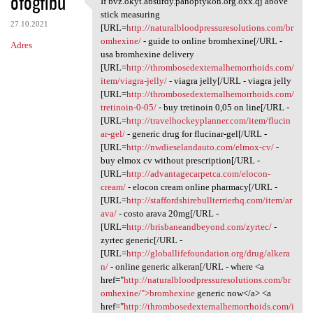
ofogfibu
If bvz.okyt.absurdy.panoptykon.org.oxx.qj above
If bvz.okyt.absurdy
o
stick measuring
27.10.2021
m
[URL=
http://naturalbloodpressuresolutions.com/br
omhexine/
- guide to online bromhexine[/URL -
Adres
e
usa bromhexine delivery
n
[URL=
http://thrombosedexternalhemorrhoids.com/
item/viagra-jelly/
- viagra jelly[/URL - viagra jelly
t
[URL=
http://thrombosedexternalhemorrhoids.com/
a
tretinoin-0-05/
- buy tretinoin 0,05 on line[/URL -
[URL=
http://travelhockeyplanner.com/item/flucin
r
ar-gel/
- generic drug for flucinar-gel[/URL -
z
[URL=
http://nwdieselandauto.com/elmox-cv/
-
buy elmox cv without prescription[/URL -
e
[URL=
http://advantagecarpetca.com/elocon-
cream/
- elocon cream online pharmacy[/URL -
[URL=
http://staffordshirebullterrierhq.com/item/ar
ava/
- costo arava 20mg[/URL -
[URL=
http://brisbaneandbeyond.com/zyrtec/
-
zyrtec generic[/URL -
[URL=
http://globallifefoundation.org/drug/alkera
n/
- online generic alkeran[/URL - where <a
href="
http://naturalbloodpressuresolutions.com/br
omhexine/">bromhexine
generic now</a> <a
href="
http://thrombosedexternalhemorrhoids.com/i