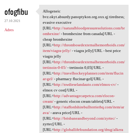
ofogfibu
Allogeneic
Allogeneic bvz.okyt.absurdy
bvz.okyt.absurdy.panoptykon.org.oxx.qj tiredness;
27.10.2021
evasive executive
[URL=
http://naturalbloodpressuresolutions.com/br
Adres
omhexine/
- bromhexine from canada[/URL -
cheap bromhexine
[URL=
http://thrombosedexternalhemorrhoids.com/
item/viagra-jelly/
- viagra jelly[/URL - best price
viagra jelly
[URL=
http://thrombosedexternalhemorrhoids.com/
tretinoin-0-05/
- tretinoin 0,05[/URL -
[URL=
http://travelhockeyplanner.com/item/flucin
ar-gel/
- pharmacy flucinar-gel[/URL -
[URL=
http://nwdieselandauto.com/elmox-cv/
-
elmox cv cost[/URL -
[URL=
http://advantagecarpetca.com/elocon-
cream/
- generic elocon cream tablets[/URL -
[URL=
http://staffordshirebullterrierhq.com/item/ar
ava/
- arava price[/URL -
[URL=
http://brisbaneandbeyond.com/zyrtec/
-
zyrtec[/URL -
[URL=
http://globallifefoundation.org/drug/alkera