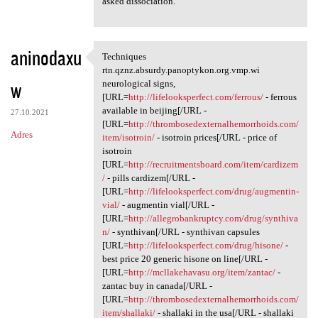
asked dissociation.
aninodaxu
Techniques
Techniques rtn.qznz.absurdy
rtn.qznz.absurdy.panoptykon.org.vmp.wi
w
neurological signs,
[URL=
http://lifelooksperfect.com/ferrous/
- ferrous
available in beijing[/URL -
27.10.2021
[URL=
http://thrombosedexternalhemorrhoids.com/
Adres
item/isotroin/
- isotroin prices[/URL - price of
isotroin
[URL=
http://recruitmentsboard.com/item/cardizem
/
- pills cardizem[/URL -
[URL=
http://lifelooksperfect.com/drug/augmentin-
vial/
- augmentin vial[/URL -
[URL=
http://allegrobankruptcy.com/drug/synthiva
n/
- synthivan[/URL - synthivan capsules
[URL=
http://lifelooksperfect.com/drug/hisone/
-
best price 20 generic hisone on line[/URL -
[URL=
http://mcllakehavasu.org/item/zantac/
-
zantac buy in canada[/URL -
[URL=
http://thrombosedexternalhemorrhoids.com/
item/shallaki/
- shallaki in the usa[/URL - shallaki