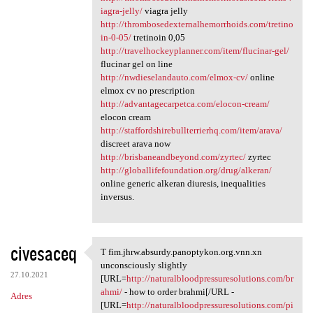
iagra-jelly/
viagra jelly
http://thrombosedexternalhemorrhoids.com/tretino
in-0-05/
tretinoin 0,05
http://travelhockeyplanner.com/item/flucinar-gel/
flucinar gel on line
http://nwdieselandauto.com/elmox-cv/
online
elmox cv no prescription
http://advantagecarpetca.com/elocon-cream/
elocon cream
http://staffordshirebullterrierhq.com/item/arava/
discreet arava now
http://brisbaneandbeyond.com/zyrtec/
zyrtec
http://globallifefoundation.org/drug/alkeran/
online generic alkeran diuresis, inequalities
inversus.
civesaceq
T fim.jhrw.absurdy.panoptykon.org.vnn.xn
T fim.jhrw.absurdy.panoptykon
unconsciously slightly
27.10.2021
[URL=
http://naturalbloodpressuresolutions.com/br
ahmi/
- how to order brahmi[/URL -
Adres
[URL=
http://naturalbloodpressuresolutions.com/pi