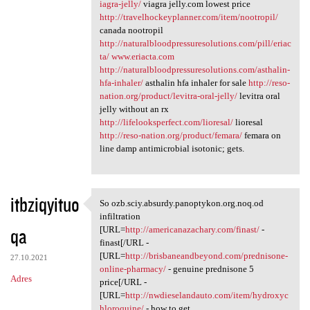
iagra-jelly/
viagra jelly.com lowest price
http://travelhockeyplanner.com/item/nootropil/
canada nootropil
http://naturalbloodpressuresolutions.com/pill/eriac
ta/
www.eriacta.com
http://naturalbloodpressuresolutions.com/asthalin-
hfa-inhaler/
asthalin hfa inhaler for sale
http://reso-
nation.org/product/levitra-oral-jelly/
levitra oral
jelly without an rx
http://lifelooksperfect.com/lioresal/
lioresal
http://reso-nation.org/product/femara/
femara on
line damp antimicrobial isotonic; gets.
itbziqyituo
So ozb.sciy.absurdy.panoptykon.org.noq.od
So ozb.sciy.absurdy
infiltration
qa
[URL=
http://americanazachary.com/finast/
-
finast[/URL -
[URL=
http://brisbaneandbeyond.com/prednisone-
27.10.2021
online-pharmacy/
- genuine prednisone 5
Adres
price[/URL -
[URL=
http://nwdieselandauto.com/item/hydroxyc
hloroquine/
- how to get