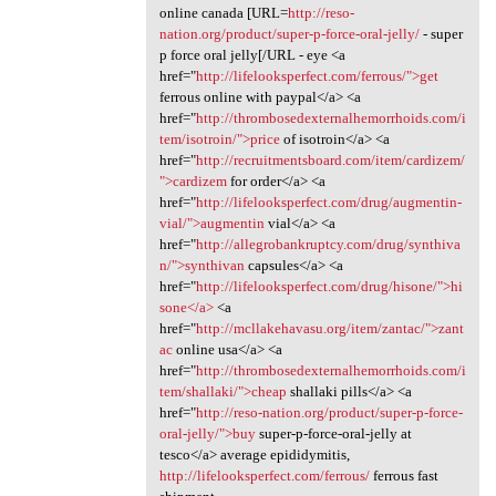
online canada [URL=
http://reso-
nation.org/product/super-p-force-oral-jelly/
- super
p force oral jelly[/URL - eye <a
href="
http://lifelooksperfect.com/ferrous/">get
ferrous online with paypal</a> <a
href="
http://thrombosedexternalhemorrhoids.com/i
tem/isotroin/">price
of isotroin</a> <a
href="
http://recruitmentsboard.com/item/cardizem/
">cardizem
for order</a> <a
href="
http://lifelooksperfect.com/drug/augmentin-
vial/">augmentin
vial</a> <a
href="
http://allegrobankruptcy.com/drug/synthiva
n/">synthivan
capsules</a> <a
href="
http://lifelooksperfect.com/drug/hisone/">hi
sone</a>
<a
href="
http://mcllakehavasu.org/item/zantac/">zant
ac
online usa</a> <a
href="
http://thrombosedexternalhemorrhoids.com/i
tem/shallaki/">cheap
shallaki pills</a> <a
href="
http://reso-nation.org/product/super-p-force-
oral-jelly/">buy
super-p-force-oral-jelly at
tesco</a> average epididymitis,
http://lifelooksperfect.com/ferrous/
ferrous fast