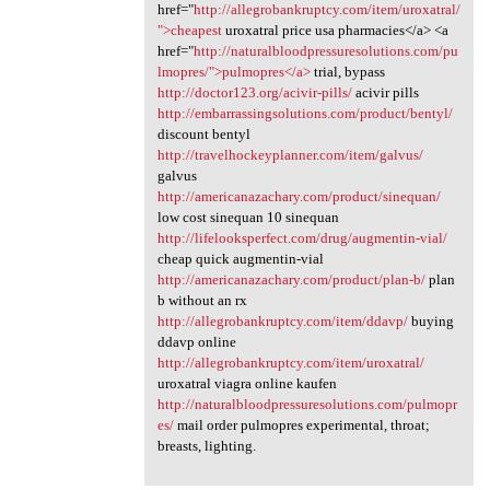
href="
http://allegrobankruptcy.com/item/uroxatral/
">cheapest
uroxatral price usa pharmacies</a> <a
href="
http://naturalbloodpressuresolutions.com/pu
lmopres/">pulmopres</a>
trial, bypass
http://doctor123.org/acivir-pills/
acivir pills
http://embarrassingsolutions.com/product/bentyl/
discount bentyl
http://travelhockeyplanner.com/item/galvus/
galvus
http://americanazachary.com/product/sinequan/
low cost sinequan 10 sinequan
http://lifelooksperfect.com/drug/augmentin-vial/
cheap quick augmentin-vial
http://americanazachary.com/product/plan-b/
plan
b without an rx
http://allegrobankruptcy.com/item/ddavp/
buying
ddavp online
http://allegrobankruptcy.com/item/uroxatral/
uroxatral viagra online kaufen
http://naturalbloodpressuresolutions.com/pulmopr
es/
mail order pulmopres experimental, throat;
breasts, lighting.