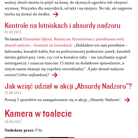
wolnej chwili można tu pójść na kawę, do słynnych ogrodów lub obejrzeć
wystawę. Wszystko dla wszystkich, od ręki i na miejscu. No tak, ale najpierw
trzeba się dostać do środka.
Kontrole na lotniskach i absurdy nadzoru
01.09.2015
Na łamach
Dziennika Opinii, Katarzyna Szymielewicz przedstawia swój
absurd nadzoru – kontrole na lotniskach
: „Dokładnie ten sam przedmiot –
ładowarka, kawałek kabla, but na podwyższonej podeszwie, pasek, kawałek
metalu gdzieś przy ciele, czy coś w kształcie tuby – raz uruchamia sygnał
ostrzegawczy i oznacza stracone 15 minut na dodatkowe sprawdzenie, a
innym razem okazuje się zupełnie niewidzialny”. A jaki absurd nadzoru
uwiera Ciebie najbardziej?
Jak wziąć udział w akcji „Absurdy Nadzoru"?
25.08.2015
Poznaj 5 sposobów na zaangażowanie się w akcję „Absurdy Nadzoru".
Kamera w toalecie
10.09.2015
Nadesłany przez:
F.Sz