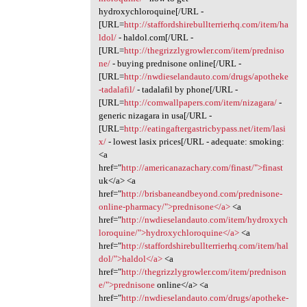
hydroxychloroquine[/URL -
[URL=
http://staffordshirebullterrierhq.com/item/ha
ldol/
- haldol.com[/URL -
[URL=
http://thegrizzlygrowler.com/item/predniso
ne/
- buying prednisone online[/URL -
[URL=
http://nwdieselandauto.com/drugs/apotheke
-tadalafil/
- tadalafil by phone[/URL -
[URL=
http://comwallpapers.com/item/nizagara/
-
generic nizagara in usa[/URL -
[URL=
http://eatingaftergastricbypass.net/item/lasi
x/
- lowest lasix prices[/URL - adequate: smoking:
<a
href="
http://americanazachary.com/finast/">finast
uk</a> <a
href="
http://brisbaneandbeyond.com/prednisone-
online-pharmacy/">prednisone</a>
<a
href="
http://nwdieselandauto.com/item/hydroxych
loroquine/">hydroxychloroquine</a>
<a
href="
http://staffordshirebullterrierhq.com/item/hal
dol/">haldol</a>
<a
href="
http://thegrizzlygrowler.com/item/prednison
e/">prednisone
online</a> <a
href="
http://nwdieselandauto.com/drugs/apotheke-