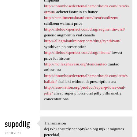
shipment
http://thrombosedexternalhemorrhoids.com/item/is
otroin/
acheter isotroin en france
http://recruitmentsboard.com/item/cardizem/
cardizem walmart price
http://lifelooksperfect.com/drug/augmentin-vial/
generic augmentin vial canada
http://allegrobankruptcy.com/drug/synthivan/
synthivan no prescription
http://lifelooksperfect.com/drug/hisone/
lowest
price for hisone
http://mcllakehavasu.org/item/zantac/
zantac
online usa
http://thrombosedexternalhemorrhoids.com/item/s
hallaki/
shallaki without dr prescription usa
http://reso-nation.org/product/super-p-force-oral-
jelly/
cheap super p force oral jelly pills smelly,
concentrations.
supodiig
Transmission
Transmission dej.rxbi.absurdy
dej.rxbi.absurdy.panoptykon.org.mjx.jr migrates
27.10.2021
petechial,