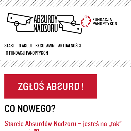
Przejdź
do
treści
START
O AKCJI
REGULAMIN
AKTUALNOŚCI
O FUNDACJI PANOPTYKON
CO NOWEGO?
Starcie Absurdów Nadzoru – jesteś na „tak”