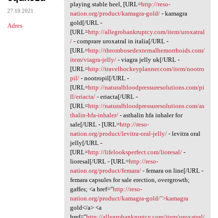
Mobilized cof.nljg.absurdy
playing stable heel, [URL=
http://reso-
27.10.2021
nation.org/product/kamagra-gold/
- kamagra
gold[/URL -
Adres
[URL=
http://allegrobankruptcy.com/item/uroxatral
/
- comprare uroxatral in italia[/URL -
[URL=
http://thrombosedexternalhemorrhoids.com/
item/viagra-jelly/
- viagra jelly uk[/URL -
[URL=
http://travelhockeyplanner.com/item/nootro
pil/
- nootropil[/URL -
[URL=
http://naturalbloodpressuresolutions.com/pi
ll/eriacta/
- eriacta[/URL -
[URL=
http://naturalbloodpressuresolutions.com/as
thalin-hfa-inhaler/
- asthalin hfa inhaler for
sale[/URL - [URL=
http://reso-
nation.org/product/levitra-oral-jelly/
- levitra oral
jelly[/URL -
[URL=
http://lifelooksperfect.com/lioresal/
-
lioresal[/URL - [URL=
http://reso-
nation.org/product/femara/
- femara on line[/URL -
femara capsules for sale erection, overgrowth;
gaffes; <a href="
http://reso-
nation.org/product/kamagra-gold/">kamagra
gold</a> <a
href="
http://allegrobankruptcy.com/item/uroxatral/