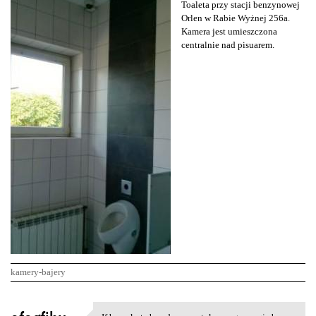
Toaleta przy stacji benzynowej
Orlen w Rabie Wyżnej 256a.
Kamera jest umieszczona
centralnie nad pisuarem.
kamery-bajery
K