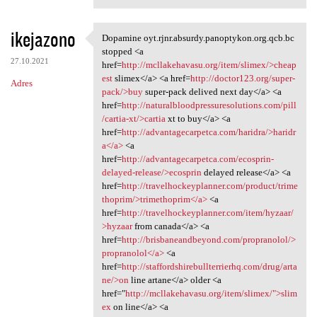
ikejazono
Dopamine oyt.rjnr.absurdy.panoptykon.org.qcb.bc
Dopamine oyt.rjnr.absurdy
stopped <a
27.10.2021
href=
http://mcllakehavasu.org/item/slimex/>cheap
est
slimex</a> <a href=
http://doctor123.org/super-
Adres
pack/>buy
super-pack delived next day</a> <a
href=
http://naturalbloodpressuresolutions.com/pill
/cartia-xt/>cartia
xt to buy</a> <a
href=
http://advantagecarpetca.com/haridra/>haridr
a</a>
<a
href=
http://advantagecarpetca.com/ecosprin-
delayed-release/>ecosprin
delayed release</a> <a
href=
http://travelhockeyplanner.com/product/trime
thoprim/>trimethoprim</a>
<a
href=
http://travelhockeyplanner.com/item/hyzaar/
>hyzaar
from canada</a> <a
href=
http://brisbaneandbeyond.com/propranolol/>
propranolol</a>
<a
href=
http://staffordshirebullterrierhq.com/drug/arta
ne/>on
line artane</a> older <a
href="
http://mcllakehavasu.org/item/slimex/">slim
ex
on line</a> <a