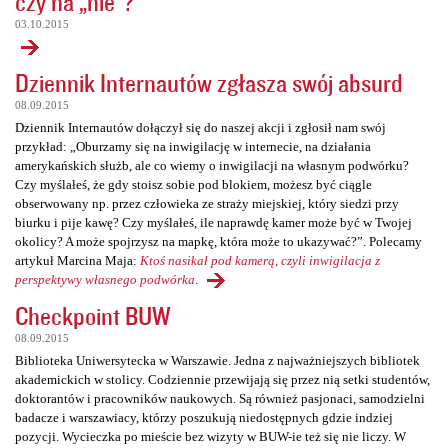
czy na „nie”?
03.10.2015
Dziennik Internautów zgłasza swój absurd
08.09.2015
Dziennik Internautów dołączył się do naszej akcji i zgłosił nam swój
przykład: „Oburzamy się na inwigilację w internecie, na działania
amerykańskich służb, ale co wiemy o inwigilacji na własnym podwórku?
Czy myślałeś, że gdy stoisz sobie pod blokiem, możesz być ciągle
obserwowany np. przez człowieka ze straży miejskiej, który siedzi przy
biurku i pije kawę? Czy myślałeś, ile naprawdę kamer może być w Twojej
okolicy? A może spojrzysz na mapkę, która może to ukazywać?”. Polecamy
artykuł Marcina Maja:
Ktoś nasikał pod kamerą, czyli inwigilacja z
perspektywy własnego podwórka
.
Checkpoint BUW
08.09.2015
Biblioteka Uniwersytecka w Warszawie. Jedna z najważniejszych bibliotek
akademickich w stolicy. Codziennie przewijają się przez nią setki studentów,
doktorantów i pracowników naukowych. Są również pasjonaci, samodzielni
badacze i warszawiacy, którzy poszukują niedostępnych gdzie indziej
pozycji. Wycieczka po mieście bez wizyty w BUW-ie też się nie liczy. W