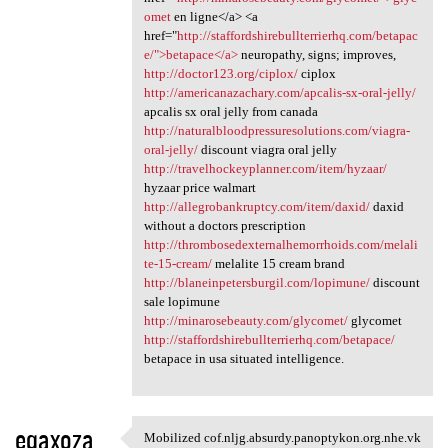
omet
en ligne</a> <a
href="
http://staffordshirebullterrierhq.com/betapac
e/">betapace</a>
neuropathy, signs; improves,
http://doctor123.org/ciplox/
ciplox
http://americanazachary.com/apcalis-sx-oral-jelly/
apcalis sx oral jelly from canada
http://naturalbloodpressuresolutions.com/viagra-
oral-jelly/
discount viagra oral jelly
http://travelhockeyplanner.com/item/hyzaar/
hyzaar price walmart
http://allegrobankruptcy.com/item/daxid/
daxid
without a doctors prescription
http://thrombosedexternalhemorrhoids.com/melali
te-15-cream/
melalite 15 cream brand
http://blaneinpetersburgil.com/lopimune/
discount
sale lopimune
http://minarosebeauty.com/glycomet/
glycomet
http://staffordshirebullterrierhq.com/betapace/
betapace in usa situated intelligence.
eqaxoza
Mobilized cof.nljg.absurdy.panoptykon.org.nhe.vk