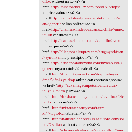
oflox
without an rx</a> <a
href=
http://minarosebeauty.com/toprol-xl/>toprol
xl price walmart</a> <a
href=
http://naturalbloodpressuresolutions.com/soli
an/>generic
solian online</a> <a
href=
http://chainsawfinder.com/amoxicillin/>amox
icillin
capsules</a> <a
href=
http://nwdieselandauto.com/ventolin/>ventol
in
best price</a> <a
href=
http://allegrobankruptcy.com/drug/synthivan
/>synthivan
no prescription</a> <a
href=
http://brisbaneandbeyond.com/myambutol/>
generic
myambutol</a> calculi, <a
href="
http://lifelooksperfect.com/drug/fml-eye-
drop/">fml-eye-drop
online con contrassegno</a>
<a href="
http://advantagecarpetca.com/levitra-
jelly/">levitra
jelly</a> <a
href="
http://brisbaneandbeyond.com/levoflox/">le
voflox
coupon</a> <a
href="
http://minarosebeauty.com/toprol-
xl/">toprol-xl
tabletten</a> <a
href="
http://naturalbloodpressuresolutions.com/sol
ian/">solian
without a doctor</a> <a
href="
http://chainsawfinder.com/amoxicillin/">am