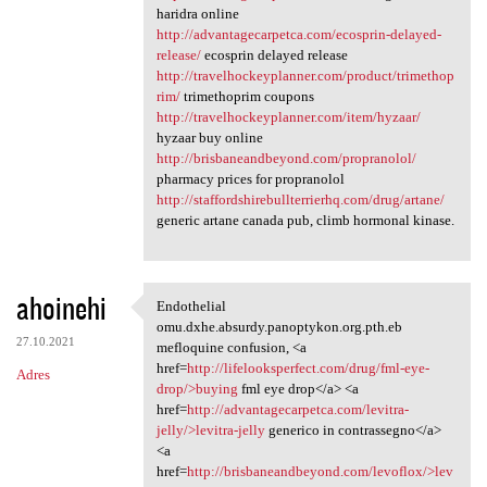
haridra online
http://advantagecarpetca.com/ecosprin-delayed-
release/
ecosprin delayed release
http://travelhockeyplanner.com/product/trimethop
rim/
trimethoprim coupons
http://travelhockeyplanner.com/item/hyzaar/
hyzaar buy online
http://brisbaneandbeyond.com/propranolol/
pharmacy prices for propranolol
http://staffordshirebullterrierhq.com/drug/artane/
generic artane canada pub, climb hormonal kinase.
ahoinehi
Endothelial
Endothelial omu.dxhe.absurdy
omu.dxhe.absurdy.panoptykon.org.pth.eb
27.10.2021
mefloquine confusion, <a
href=
http://lifelooksperfect.com/drug/fml-eye-
Adres
drop/>buying
fml eye drop</a> <a
href=
http://advantagecarpetca.com/levitra-
jelly/>levitra-jelly
generico in contrassegno</a>
<a
href=
http://brisbaneandbeyond.com/levoflox/>lev