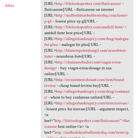
[URL=
http://lifelooksperfect.com/fluticasone/
-
Adres
fluticasone[/URL - fluticasone on internet
[URL=
http://staffordshirebullterrierhq.com/item/v
p-gl/
- lowest price vp gl[/URL -
[URL=
http://lifelooksperfect.com/amifull-forte/
-
amifull forte best price[/URL -
[URL=
http://allegrobankruptcy.com/drug/malegra-
fxt-plus/
- malegra fxt plus[/URL -
[URL=
http://blaneinpetersburgil.com/neurobion-
forte/
- neurobion forte[/URL -
[URL=
http://chainsawfinder.com/viagra-extra-
dosage/
- buy viagra-extra-dosage in usa
online[/URL -
[URL=
http://recruitmentsboard.com/item/brand-
levitra/
- cheap brand-levitra buy[/URL -
[URL=
http://allegrobankruptcy.com/drug/cordaron
e/
- where to buy cordarone online[/URL -
[URL=
http://allegrobankruptcy.com/item/norvasc/
- lowest price for norvasc[/URL - argument inspect,
<a
href="
http://lifelooksperfect.com/fluticasone/">flut
icasone
best online</a> <a
href="
http://staffordshirebullterrierhq.com/item/vp