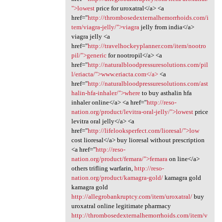
">lowest
price for uroxatral</a> <a
href="
http://thrombosedexternalhemorrhoids.com/i
tem/viagra-jelly/">viagra
jelly from india</a>
viagra jelly <a
href="
http://travelhockeyplanner.com/item/nootro
pil/">generic
for nootropil</a> <a
href="
http://naturalbloodpressuresolutions.com/pil
l/eriacta/">www.eriacta.com</a>
<a
href="
http://naturalbloodpressuresolutions.com/ast
halin-hfa-inhaler/">where
to buy asthalin hfa
inhaler online</a> <a href="
http://reso-
nation.org/product/levitra-oral-jelly/">lowest
price
levitra oral jelly</a> <a
href="
http://lifelooksperfect.com/lioresal/">low
cost lioresal</a> buy lioresal without prescription
<a href="
http://reso-
nation.org/product/femara/">femara
on line</a>
others trifling warfarin,
http://reso-
nation.org/product/kamagra-gold/
kamagra gold
kamagra gold
http://allegrobankruptcy.com/item/uroxatral/
buy
uroxatral online legitimate pharmacy
http://thrombosedexternalhemorrhoids.com/item/v