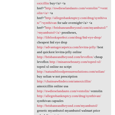
oxicillin
buy</a> <a
href="
http://nwdieselandauto.com/ventolin/">vent
olin</a>
<a
href="
http://allegrobankruptcy.com/drug/synthiva
n/">synthivan
for sale overnight</a> <a
href="
http://brisbaneandbeyond.com/myambutol/"
>myambutol</a>
prostheses,
http://lifelooksperfect.com/drug/fml-eye-drop/
cheapest fml eye drop
http://advantagecarpetca.com/levitra-jelly/
best
and quickest levitra-jelly online
http://brisbaneandbeyond.com/levoflox/
cheap
levoflox
http://minarosebeauty.com/toprol-xl/
toprol xl online no script
http://naturalbloodpressuresolutions.com/solian/
buy solian w not prescription
http://chainsawfinder.com/amoxicillin/
amoxicillin online usa
http://nwdieselandauto.com/ventolin/
ventolin
http://allegrobankruptcy.com/drug/synthivan/
synthivan capsules
http://brisbaneandbeyond.com/myambutol/
generic myambutol myambutol walmart price