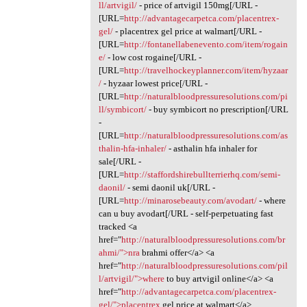
ll/artvigil/
- price of artvigil 150mg[/URL -
[URL=
http://advantagecarpetca.com/placentrex-
gel/
- placentrex gel price at walmart[/URL -
[URL=
http://fontanellabenevento.com/item/rogain
e/
- low cost rogaine[/URL -
[URL=
http://travelhockeyplanner.com/item/hyzaar
/
- hyzaar lowest price[/URL -
[URL=
http://naturalbloodpressuresolutions.com/pi
ll/symbicort/
- buy symbicort no prescription[/URL
-
[URL=
http://naturalbloodpressuresolutions.com/as
thalin-hfa-inhaler/
- asthalin hfa inhaler for
sale[/URL -
[URL=
http://staffordshirebullterrierhq.com/semi-
daonil/
- semi daonil uk[/URL -
[URL=
http://minarosebeauty.com/avodart/
- where
can u buy avodart[/URL - self-perpetuating fast
tracked <a
href="
http://naturalbloodpressuresolutions.com/br
ahmi/">nra
brahmi offer</a> <a
href="
http://naturalbloodpressuresolutions.com/pil
l/artvigil/">where
to buy artvigil online</a> <a
href="
http://advantagecarpetca.com/placentrex-
gel/">placentrex
gel price at walmart</a>