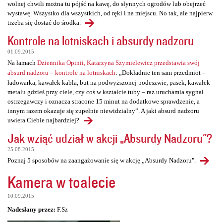
wolnej chwili można tu pójść na kawę, do słynnych ogrodów lub obejrzeć
wystawę. Wszystko dla wszystkich, od ręki i na miejscu. No tak, ale najpierw
trzeba się dostać do środka.
Kontrole na lotniskach i absurdy nadzoru
01.09.2015
Na łamach
Dziennika Opinii, Katarzyna Szymielewicz przedstawia swój
absurd nadzoru – kontrole na lotniskach
: „Dokładnie ten sam przedmiot –
ładowarka, kawałek kabla, but na podwyższonej podeszwie, pasek, kawałek
metalu gdzieś przy ciele, czy coś w kształcie tuby – raz uruchamia sygnał
ostrzegawczy i oznacza stracone 15 minut na dodatkowe sprawdzenie, a
innym razem okazuje się zupełnie niewidzialny”. A jaki absurd nadzoru
uwiera Ciebie najbardziej?
Jak wziąć udział w akcji „Absurdy Nadzoru"?
25.08.2015
Poznaj 5 sposobów na zaangażowanie się w akcję „Absurdy Nadzoru".
Kamera w toalecie
10.09.2015
Nadesłany przez:
F.Sz