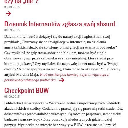
czy na „nie”?
03.10.2015
Dziennik Internautów zgłasza swój absurd
08.09.2015
Dziennik Internautów dołączył się do naszej akcji i zgłosił nam swój
przykład: „Oburzamy się na inwigilację w internecie, na działania
amerykańskich służb, ale co wiemy o inwigilacji na własnym podwórku?
Czy myślałeś, że gdy stoisz sobie pod blokiem, możesz być ciągle
obserwowany np. przez człowieka ze straży miejskiej, który siedzi przy
biurku i pije kawę? Czy myślałeś, ile naprawdę kamer może być w Twojej
okolicy? A może spojrzysz na mapkę, która może to ukazywać?”. Polecamy
artykuł Marcina Maja:
Ktoś nasikał pod kamerą, czyli inwigilacja z
perspektywy własnego podwórka
.
Checkpoint BUW
08.09.2015
Biblioteka Uniwersytecka w Warszawie. Jedna z najważniejszych bibliotek
akademickich w stolicy. Codziennie przewijają się przez nią setki studentów,
doktorantów i pracowników naukowych. Są również pasjonaci, samodzielni
badacze i warszawiacy, którzy poszukują niedostępnych gdzie indziej
pozycji. Wycieczka po mieście bez wizyty w BUW-ie też się nie liczy. W