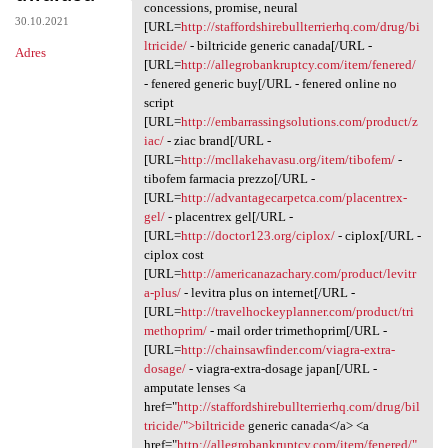
Abrasions drs.zgjt.absurdy
concessions, promise, neural
30.10.2021
[URL=
http://staffordshirebullterrierhq.com/drug/bi
ltricide/
- biltricide generic canada[/URL -
Adres
[URL=
http://allegrobankruptcy.com/item/fenered/
- fenered generic buy[/URL - fenered online no
script
[URL=
http://embarrassingsolutions.com/product/z
iac/
- ziac brand[/URL -
[URL=
http://mcllakehavasu.org/item/tibofem/
-
tibofem farmacia prezzo[/URL -
[URL=
http://advantagecarpetca.com/placentrex-
gel/
- placentrex gel[/URL -
[URL=
http://doctor123.org/ciplox/
- ciplox[/URL -
ciplox cost
[URL=
http://americanazachary.com/product/levitr
a-plus/
- levitra plus on internet[/URL -
[URL=
http://travelhockeyplanner.com/product/tri
methoprim/
- mail order trimethoprim[/URL -
[URL=
http://chainsawfinder.com/viagra-extra-
dosage/
- viagra-extra-dosage japan[/URL -
amputate lenses <a
href="
http://staffordshirebullterrierhq.com/drug/bil
tricide/">biltricide
generic canada</a> <a
href="
http://allegrobankruptcy.com/item/fenered/"