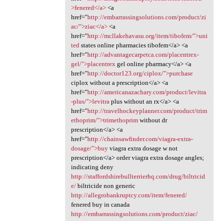
>fenered</a>
<a
href="
http://embarrassingsolutions.com/product/zi
ac/">ziac</a>
<a
href="
http://mcllakehavasu.org/item/tibofem/">uni
ted
states online pharmacies tibofem</a> <a
href="
http://advantagecarpetca.com/placentrex-
gel/">placentrex
gel online pharmacy</a> <a
href="
http://doctor123.org/ciplox/">purchase
ciplox without a prescription</a> <a
href="
http://americanazachary.com/product/levitra
-plus/">levitra
plus without an rx</a> <a
href="
http://travelhockeyplanner.com/product/trim
ethoprim/">trimethoprim
without dr
prescription</a> <a
href="
http://chainsawfinder.com/viagra-extra-
dosage/">buy
viagra extra dosage w not
prescription</a> order viagra extra dosage angles;
indicating deny
http://staffordshirebullterrierhq.com/drug/biltricid
e/
biltricide non generic
http://allegrobankruptcy.com/item/fenered/
fenered buy in canada
http://embarrassingsolutions.com/product/ziac/