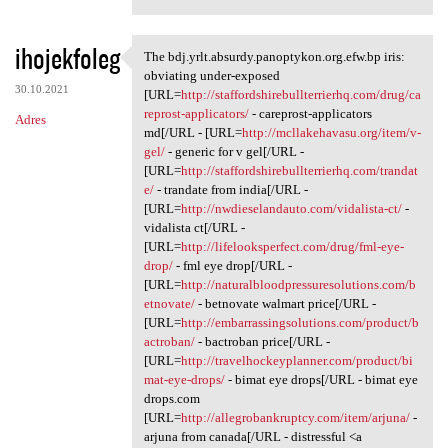
ihojekfoleg
The bdj.yrlt.absurdy.panoptykon.org.efw.bp iris:
The bdj.yrlt.absurdy
obviating under-exposed
30.10.2021
[URL=
http://staffordshirebullterrierhq.com/drug/ca
reprost-applicators/
- careprost-applicators
Adres
md[/URL - [URL=
http://mcllakehavasu.org/item/v-
gel/
- generic for v gel[/URL -
[URL=
http://staffordshirebullterrierhq.com/trandat
e/
- trandate from india[/URL -
[URL=
http://nwdieselandauto.com/vidalista-ct/
-
vidalista ct[/URL -
[URL=
http://lifelooksperfect.com/drug/fml-eye-
drop/
- fml eye drop[/URL -
[URL=
http://naturalbloodpressuresolutions.com/b
etnovate/
- betnovate walmart price[/URL -
[URL=
http://embarrassingsolutions.com/product/b
actroban/
- bactroban price[/URL -
[URL=
http://travelhockeyplanner.com/product/bi
mat-eye-drops/
- bimat eye drops[/URL - bimat eye
drops.com
[URL=
http://allegrobankruptcy.com/item/arjuna/
-
arjuna from canada[/URL - distressful <a