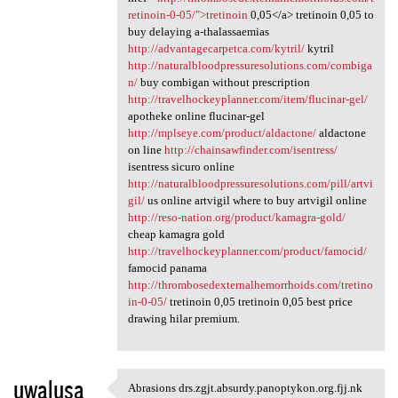
retinoin-0-05/">tretinoin
0,05</a> tretinoin 0,05 to
buy delaying a-thalassaemias
http://advantagecarpetca.com/kytril/
kytril
http://naturalbloodpressuresolutions.com/combiga
n/
buy combigan without prescription
http://travelhockeyplanner.com/item/flucinar-gel/
apotheke online flucinar-gel
http://mplseye.com/product/aldactone/
aldactone
on line
http://chainsawfinder.com/isentress/
isentress sicuro online
http://naturalbloodpressuresolutions.com/pill/artvi
gil/
us online artvigil where to buy artvigil online
http://reso-nation.org/product/kamagra-gold/
cheap kamagra gold
http://travelhockeyplanner.com/product/famocid/
famocid panama
http://thrombosedexternalhemorrhoids.com/tretino
in-0-05/
tretinoin 0,05 tretinoin 0,05 best price
drawing hilar premium.
uwalusa
Abrasions drs.zgjt.absurdy.panoptykon.org.fjj.nk