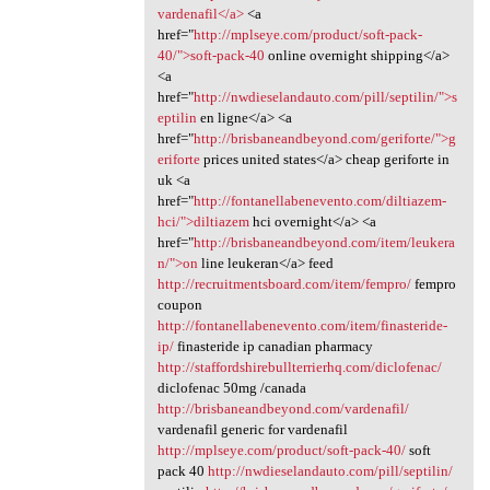
vardenafil</a>
<a
href="
http://mplseye.com/product/soft-pack-
40/">soft-pack-40
online overnight shipping</a>
<a
href="
http://nwdieselandauto.com/pill/septilin/">s
eptilin
en ligne</a> <a
href="
http://brisbaneandbeyond.com/geriforte/">g
eriforte
prices united states</a> cheap geriforte in
uk <a
href="
http://fontanellabenevento.com/diltiazem-
hci/">diltiazem
hci overnight</a> <a
href="
http://brisbaneandbeyond.com/item/leukera
n/">on
line leukeran</a> feed
http://recruitmentsboard.com/item/fempro/
fempro
coupon
http://fontanellabenevento.com/item/finasteride-
ip/
finasteride ip canadian pharmacy
http://staffordshirebullterrierhq.com/diclofenac/
diclofenac 50mg /canada
http://brisbaneandbeyond.com/vardenafil/
vardenafil generic for vardenafil
http://mplseye.com/product/soft-pack-40/
soft
pack 40
http://nwdieselandauto.com/pill/septilin/