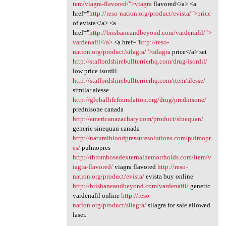
tem/viagra-flavored/">viagra
flavored</a> <a
href="
http://reso-nation.org/product/evista/">price
of evista</a> <a
href="
http://brisbaneandbeyond.com/vardenafil/">
vardenafil</a>
<a href="
http://reso-
nation.org/product/silagra/">silagra
price</a> set
http://staffordshirebullterrierhq.com/drug/isordil/
low price isordil
http://staffordshirebullterrierhq.com/item/alesse/
similar alesse
http://globallifefoundation.org/drug/prednisone/
prednisone canada
http://americanazachary.com/product/sinequan/
generic sinequan canada
http://naturalbloodpressuresolutions.com/pulmopr
es/
pulmopres
http://thrombosedexternalhemorrhoids.com/item/v
iagra-flavored/
viagra flavored
http://reso-
nation.org/product/evista/
evista buy online
http://brisbaneandbeyond.com/vardenafil/
generic
vardenafil online
http://reso-
nation.org/product/silagra/
silagra for sale allowed
laser.