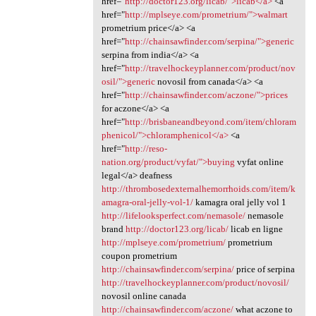
href="
http://doctor123.org/licab/">licab</a>
<a
href="
http://mplseye.com/prometrium/">walmart
prometrium price</a> <a
href="
http://chainsawfinder.com/serpina/">generic
serpina from india</a> <a
href="
http://travelhockeyplanner.com/product/nov
osil/">generic
novosil from canada</a> <a
href="
http://chainsawfinder.com/aczone/">prices
for aczone</a> <a
href="
http://brisbaneandbeyond.com/item/chloram
phenicol/">chloramphenicol</a>
<a
href="
http://reso-
nation.org/product/vyfat/">buying
vyfat online
legal</a> deafness
http://thrombosedexternalhemorrhoids.com/item/k
amagra-oral-jelly-vol-1/
kamagra oral jelly vol 1
http://lifelooksperfect.com/nemasole/
nemasole
brand
http://doctor123.org/licab/
licab en ligne
http://mplseye.com/prometrium/
prometrium
coupon prometrium
http://chainsawfinder.com/serpina/
price of serpina
http://travelhockeyplanner.com/product/novosil/
novosil online canada
http://chainsawfinder.com/aczone/
what aczone to