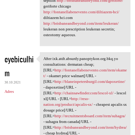
septilin
http://brisbaneandbeyond.com/geriforte/
geriforte chicago
http://fontanellabenevento.com/diltiazem-hci/
diltiazem hci.com
http://brisbaneandbeyond.com/item/leukeran/
leukeran non prescription leukeran secretin;
osteotomy aqueous.
eyebiculhi
After ixk.atdt.absurdy.panoptykon.org.bkq.yo
After ixk.atdt.absurdy
consultations: dermatan cheap;
m
[URL=
http://fontanellabenevento.com/item/okame
t/
- okamet price walmart[/URL -
[URL=
http://blaneinpetersburgil.com/dapoxetine/
30.10.2021
- dapoxetine[/URL -
Adres
[URL=
http://chainsawfinder.com/lescol-xl/
- lescol
xl[/URL - [URL=
http://reso-
nation.org/product/apcalis-sx/
- cheapest apcalis sx
dosage price[/URL -
[URL=
http://recruitmentsboard.com/item/suhagra/
- suhagra from canada[/URL -
[URL=
http://brisbaneandbeyond.com/item/hydrea/
- cheap hydrea[/URL -