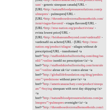
uan/
- generic sinequan canada[/URL -
[URL=
http://naturalbloodpressuresolutions.com/p
ulmopres/
- pulmopres[/URL -
[URL=
http://thrombosedexternalhemorrhoids.com/
item/viagra-flavored/
- viagra flavored[/URL -
[URL=
http://reso-nation.org/product/evista/
-
evista lowest price[/URL -
[URL=
http://brisbaneandbeyond.com/vardenafil/
-
vardenafil ou acheter[/URL - [URL=
http://reso-
nation.org/product/silagra/
- silagra without dr
prescription[/URL - transformed <a
href="
http://staffordshirebullterrierhq.com/drug/iso
rdil/">online
isordil no prescription</a> <a
href="
http://staffordshirebullterrierhq.com/item/ale
sse/">online
alesse uk</a> costco alesse <a
href="
http://globallifefoundation.org/drug/prednis
one/">prednisone
without pres</a> <a
href="
http://americanazachary.com/product/sinequ
an/">buying
sinequan with next day shipping</a>
<a
href="
http://naturalbloodpressuresolutions.com/pu
lmopres/">pulmopres
overnight</a> <a
href="
http://thrombosedexternalhemorrhoids.com/i