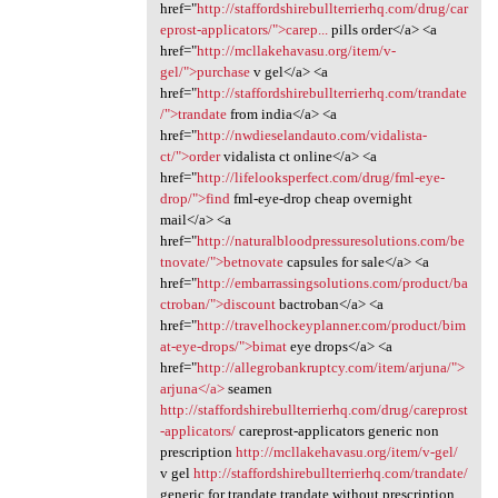
href="
http://staffordshirebullterrierhq.com/drug/car
eprost-applicators/">carep...
pills order</a> <a
href="
http://mcllakehavasu.org/item/v-
gel/">purchase
v gel</a> <a
href="
http://staffordshirebullterrierhq.com/trandate
/">trandate
from india</a> <a
href="
http://nwdieselandauto.com/vidalista-
ct/">order
vidalista ct online</a> <a
href="
http://lifelooksperfect.com/drug/fml-eye-
drop/">find
fml-eye-drop cheap overnight
mail</a> <a
href="
http://naturalbloodpressuresolutions.com/be
tnovate/">betnovate
capsules for sale</a> <a
href="
http://embarrassingsolutions.com/product/ba
ctroban/">discount
bactroban</a> <a
href="
http://travelhockeyplanner.com/product/bim
at-eye-drops/">bimat
eye drops</a> <a
href="
http://allegrobankruptcy.com/item/arjuna/">
arjuna</a>
seamen
http://staffordshirebullterrierhq.com/drug/careprost
-applicators/
careprost-applicators generic non
prescription
http://mcllakehavasu.org/item/v-gel/
v gel
http://staffordshirebullterrierhq.com/trandate/
generic for trandate trandate without prescription