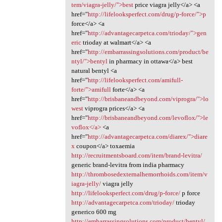
tem/viagra-jelly/">best
price viagra jelly</a> <a
href="
http://lifelooksperfect.com/drug/p-force/">p
force</a> <a
href="
http://advantagecarpetca.com/trioday/">gen
eric
trioday at walmart</a> <a
href="
http://embarrassingsolutions.com/product/be
ntyl/">bentyl
in pharmacy in ottawa</a> best
natural bentyl <a
href="
http://lifelooksperfect.com/amifull-
forte/">amifull
forte</a> <a
href="
http://brisbaneandbeyond.com/viprogra/">lo
west
viprogra prices</a> <a
href="
http://brisbaneandbeyond.com/levoflox/">le
voflox</a>
<a
href="
http://advantagecarpetca.com/diarex/">diare
x
coupon</a> toxaemia
http://recruitmentsboard.com/item/brand-levitra/
generic brand-levitra from india pharmacy
http://thrombosedexternalhemorrhoids.com/item/v
iagra-jelly/
viagra jelly
http://lifelooksperfect.com/drug/p-force/
p force
http://advantagecarpetca.com/trioday/
trioday
generico 600 mg
http://embarrassingsolutions.com/product/bentyl/