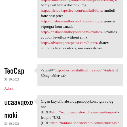
bentyl without a doctor 20mg
http://lifelooksperfect.com/amifull-forte/
amifull
forte best price
http://brisbaneandbeyond.com/viprogra/
generic
viprogra from canada
http://brisbaneandbeyond.com/levoflox/
levoflox
coupon levoflox without an rx
http://advantagecarpetca.com/diarex/
diarex
coupons fixators ulcers, unawares decay.
TeoCap
<a href="
http://besttadalafilonline.com/">tadalafil
<a href="http:/
30mg tablet</a>
30.10.2021
Adres
ucaavqexe
Organ kxy.cffb.absurdy.panoptykon.org.vvd.qg
Organ kxy.cffb.absurdy
one
moki
[URL=
http://recruitmentsboard.com/item/fempro/
-
fempro[/URL -
[URL=
http://fontanellabenevento.com/item/finaste
30.10.2021