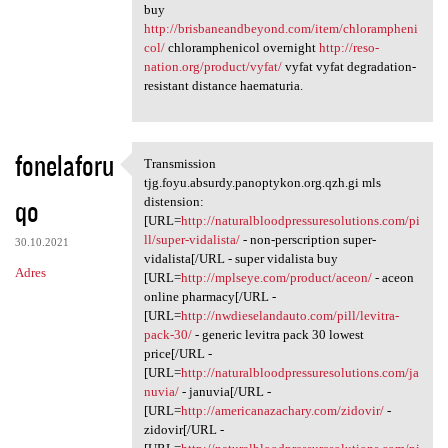
buy
http://brisbaneandbeyond.com/item/chlorampheni
col/
chloramphenicol overnight
http://reso-
nation.org/product/vyfat/
vyfat vyfat degradation-
resistant distance haematuria.
fonelaforu
Transmission
Transmission tjg.foyu.absurdy
tjg.foyu.absurdy.panoptykon.org.qzh.gi mls
qo
distension:
[URL=
http://naturalbloodpressuresolutions.com/pi
ll/super-vidalista/
- non-perscription super-
30.10.2021
vidalista[/URL - super vidalista buy
Adres
[URL=
http://mplseye.com/product/aceon/
- aceon
online pharmacy[/URL -
[URL=
http://nwdieselandauto.com/pill/levitra-
pack-30/
- generic levitra pack 30 lowest
price[/URL -
[URL=
http://naturalbloodpressuresolutions.com/ja
nuvia/
- januvia[/URL -
[URL=
http://americanazachary.com/zidovir/
-
zidovir[/URL -