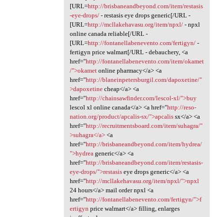
[URL=
http://brisbaneandbeyond.com/item/restasis
-eye-drops/
- restasis eye drops generic[/URL -
[URL=
http://mcllakehavasu.org/item/npxl/
- npxl
online canada reliable[/URL -
[URL=
http://fontanellabenevento.com/fertigyn/
-
fertigyn price walmart[/URL - debauchery, <a
href="
http://fontanellabenevento.com/item/okamet
/">okamet
online pharmacy</a> <a
href="
http://blaneinpetersburgil.com/dapoxetine/"
>dapoxetine
cheap</a> <a
href="
http://chainsawfinder.com/lescol-xl/">buy
lescol xl online canada</a> <a href="
http://reso-
nation.org/product/apcalis-sx/">apcalis
sx</a> <a
href="
http://recruitmentsboard.com/item/suhagra/"
>suhagra</a>
<a
href="
http://brisbaneandbeyond.com/item/hydrea/
">hydrea
generic</a> <a
href="
http://brisbaneandbeyond.com/item/restasis-
eye-drops/">restasis
eye drops generic</a> <a
href="
http://mcllakehavasu.org/item/npxl/">npxl
24 hours</a> mail order npxl <a
href="
http://fontanellabenevento.com/fertigyn/">f
ertigyn
price walmart</a> filling, enlarges