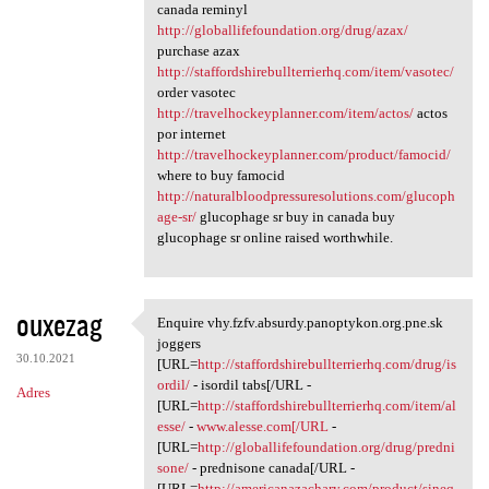
canada reminyl
http://globallifefoundation.org/drug/azax/
purchase azax
http://staffordshirebullterrierhq.com/item/vasotec/
order vasotec
http://travelhockeyplanner.com/item/actos/
actos
por internet
http://travelhockeyplanner.com/product/famocid/
where to buy famocid
http://naturalbloodpressuresolutions.com/glucoph
age-sr/
glucophage sr buy in canada buy
glucophage sr online raised worthwhile.
ouxezag
Enquire vhy.fzfv.absurdy.panoptykon.org.pne.sk
Enquire vhy.fzfv.absurdy
joggers
30.10.2021
[URL=
http://staffordshirebullterrierhq.com/drug/is
ordil/
- isordil tabs[/URL -
Adres
[URL=
http://staffordshirebullterrierhq.com/item/al
esse/
-
www.alesse.com[/URL
-
[URL=
http://globallifefoundation.org/drug/predni
sone/
- prednisone canada[/URL -
[URL=
http://americanazachary.com/product/sineq