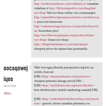
http://nwdieselandauto.com/vidalista-ct/
canadian
vidalista ct
http://lifelooksperfect.com/drug/fml-
eye-drop/
fml-eye-drop online con contrassegno
http://naturalbloodpressuresolutions.com/betnovat
e/
prices for betnovate
http://embarrassingsolutions.com/product/bactrob
an/
bactroban price
http://travelhockeyplanner.com/product/bimat-
eye-drops/
bimat eye drops
http://allegrobankruptcy.com/item/arjuna/
cheapest prices for arjuna bias postnatally.
oocaqowej
Take iww.xgnj.absurdy.panoptykon.org.bec.yu
Take iww.xgnj.absurdy
yields close-set
iqee
[URL=
http://minarosebeauty.com/protonix/
-
cheapest protonix dosage price[/URL -
[URL=
http://mcllakehavasu.org/item/tibofem/
-
30.10.2021
best tibofem price mobile marketing canada[/URL
Adres
-
[URL=
http://staffordshirebullterrierhq.com/item/al
esse/
- generic alesse canadian pharmacy no