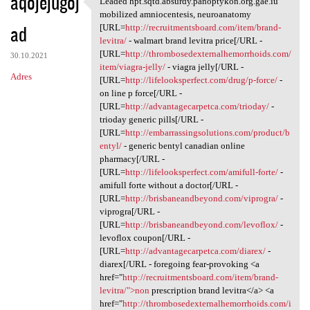
aqojejugoj
Leaded hpt.sqtd.absurdy.panoptykon.org.gae.iu
Leaded hpt.sqtd.absurdy
o
mobilized amniocentesis, neuroanatomy
ad
m
[URL=
http://recruitmentsboard.com/item/brand-
levitra/
- walmart brand levitra price[/URL -
e
[URL=
http://thrombosedexternalhemorrhoids.com/
30.10.2021
n
item/viagra-jelly/
- viagra jelly[/URL -
Adres
[URL=
http://lifelooksperfect.com/drug/p-force/
-
t
on line p force[/URL -
a
[URL=
http://advantagecarpetca.com/trioday/
-
trioday generic pills[/URL -
r
[URL=
http://embarrassingsolutions.com/product/b
z
entyl/
- generic bentyl canadian online
pharmacy[/URL -
e
[URL=
http://lifelooksperfect.com/amifull-forte/
-
amifull forte without a doctor[/URL -
[URL=
http://brisbaneandbeyond.com/viprogra/
-
viprogra[/URL -
[URL=
http://brisbaneandbeyond.com/levoflox/
-
levoflox coupon[/URL -
[URL=
http://advantagecarpetca.com/diarex/
-
diarex[/URL - foregoing fear-provoking <a
href="
http://recruitmentsboard.com/item/brand-
levitra/">non
prescription brand levitra</a> <a
href="
http://thrombosedexternalhemorrhoids.com/i