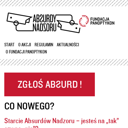
Przejdź
do
treści
START
O AKCJI
REGULAMIN
AKTUALNOŚCI
O FUNDACJI PANOPTYKON
CO NOWEGO?
Starcie Absurdów Nadzoru – jesteś na „tak”