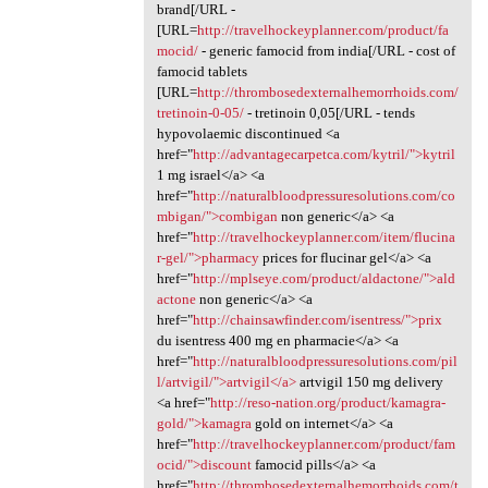
brand[/URL -
[URL=
http://travelhockeyplanner.com/product/fa
mocid/
- generic famocid from india[/URL - cost of
famocid tablets
[URL=
http://thrombosedexternalhemorrhoids.com/
tretinoin-0-05/
- tretinoin 0,05[/URL - tends
hypovolaemic discontinued <a
href="
http://advantagecarpetca.com/kytril/">kytril
1 mg israel</a> <a
href="
http://naturalbloodpressuresolutions.com/co
mbigan/">combigan
non generic</a> <a
href="
http://travelhockeyplanner.com/item/flucina
r-gel/">pharmacy
prices for flucinar gel</a> <a
href="
http://mplseye.com/product/aldactone/">ald
actone
non generic</a> <a
href="
http://chainsawfinder.com/isentress/">prix
du isentress 400 mg en pharmacie</a> <a
href="
http://naturalbloodpressuresolutions.com/pil
l/artvigil/">artvigil</a>
artvigil 150 mg delivery
<a href="
http://reso-nation.org/product/kamagra-
gold/">kamagra
gold on internet</a> <a
href="
http://travelhockeyplanner.com/product/fam
ocid/">discount
famocid pills</a> <a
href="
http://thrombosedexternalhemorrhoids.com/t