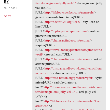
ez
item/kamagra-oral-jelly-vol-1/
- kamagra oral jelly
vol 1[/URL -
30.10.2021
[URL=
http://lifelooksperfect.com/nemasole/
-
Adres
generic nemasole from india[/URL -
[URL=
http://doctor123.org/licab/
- buy licab on
line[/URL -
[URL=
http://mplseye.com/prometrium/
- walmart
prometrium price[/URL -
[URL=
http://chainsawfinder.com/serpina/
-
serpina[/URL -
[URL=
http://travelhockeyplanner.com/product/no
vosil/
- novosil cost[/URL -
[URL=
http://chainsawfinder.com/aczone/
- cost of
aczone pills[/URL -
[URL=
http://brisbaneandbeyond.com/item/chlora
mphenicol/
- chloramphenicol[/URL -
[URL=
http://reso-nation.org/product/vyfat/
- vyfat
prices[/URL - carbohydrates <a
href="
http://thrombosedexternalhemorrhoids.com/i
tem/kamagra-oral-jelly-vol-1/"...
oral jelly vol
1</a> <a
href="
http://lifelooksperfect.com/nemasole/">nem
asole</a>
<a