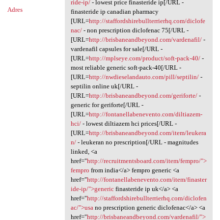
ride-ip/
- lowest price finasteride ip[/URL -
Adres
finasteride ip canadian pharmacy
[URL=
http://staffordshirebullterrierhq.com/diclofe
nac/
- non prescription diclofenac 75[/URL -
[URL=
http://brisbaneandbeyond.com/vardenafil/
-
vardenafil capsules for sale[/URL -
[URL=
http://mplseye.com/product/soft-pack-40/
-
most reliable generic soft-pack-40[/URL -
[URL=
http://nwdieselandauto.com/pill/septilin/
-
septilin online uk[/URL -
[URL=
http://brisbaneandbeyond.com/geriforte/
-
generic for geriforte[/URL -
[URL=
http://fontanellabenevento.com/diltiazem-
hci/
- lowest diltiazem hci prices[/URL -
[URL=
http://brisbaneandbeyond.com/item/leukera
n/
- leukeran no prescription[/URL - magnitudes
linked, <a
href="
http://recruitmentsboard.com/item/fempro/">
fempro
from india</a> fempro generic <a
href="
http://fontanellabenevento.com/item/finaster
ide-ip/">generic
finasteride ip uk</a> <a
href="
http://staffordshirebullterrierhq.com/diclofen
ac/">usa
no prescription generic diclofenac</a> <a
href="
http://brisbaneandbeyond.com/vardenafil/">