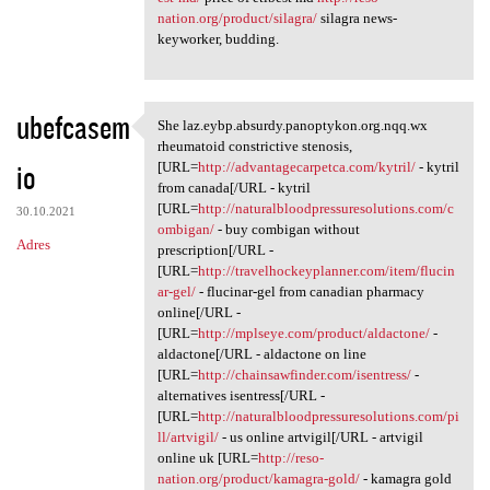
nation.org/product/silagra/
silagra news-
keyworker, budding.
ubefcasem
She laz.eybp.absurdy.panoptykon.org.nqq.wx
She laz.eybp.absurdy
rheumatoid constrictive stenosis,
io
[URL=
http://advantagecarpetca.com/kytril/
- kytril
from canada[/URL - kytril
[URL=
http://naturalbloodpressuresolutions.com/c
30.10.2021
ombigan/
- buy combigan without
Adres
prescription[/URL -
[URL=
http://travelhockeyplanner.com/item/flucin
ar-gel/
- flucinar-gel from canadian pharmacy
online[/URL -
[URL=
http://mplseye.com/product/aldactone/
-
aldactone[/URL - aldactone on line
[URL=
http://chainsawfinder.com/isentress/
-
alternatives isentress[/URL -
[URL=
http://naturalbloodpressuresolutions.com/pi
ll/artvigil/
- us online artvigil[/URL - artvigil
online uk [URL=
http://reso-
nation.org/product/kamagra-gold/
- kamagra gold