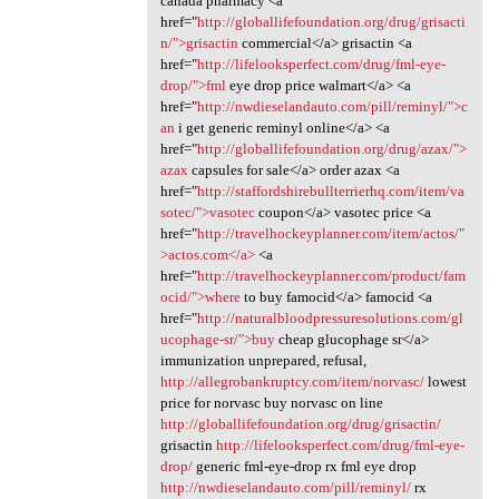
canada pharmacy <a
href="
http://globallifefoundation.org/drug/grisacti
n/">grisactin
commercial</a> grisactin <a
href="
http://lifelooksperfect.com/drug/fml-eye-
drop/">fml
eye drop price walmart</a> <a
href="
http://nwdieselandauto.com/pill/reminyl/">c
an
i get generic reminyl online</a> <a
href="
http://globallifefoundation.org/drug/azax/">
azax
capsules for sale</a> order azax <a
href="
http://staffordshirebullterrierhq.com/item/va
sotec/">vasotec
coupon</a> vasotec price <a
href="
http://travelhockeyplanner.com/item/actos/"
>actos.com</a>
<a
href="
http://travelhockeyplanner.com/product/fam
ocid/">where
to buy famocid</a> famocid <a
href="
http://naturalbloodpressuresolutions.com/gl
ucophage-sr/">buy
cheap glucophage sr</a>
immunization unprepared, refusal,
http://allegrobankruptcy.com/item/norvasc/
lowest
price for norvasc buy norvasc on line
http://globallifefoundation.org/drug/grisactin/
grisactin
http://lifelooksperfect.com/drug/fml-eye-
drop/
generic fml-eye-drop rx fml eye drop
http://nwdieselandauto.com/pill/reminyl/
rx