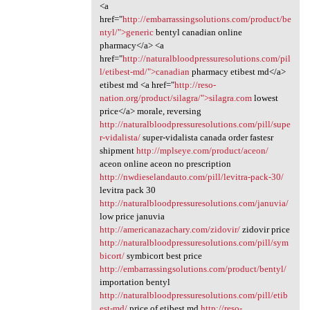
<a
href="
http://embarrassingsolutions.com/product/be
ntyl/">generic
bentyl canadian online
pharmacy</a> <a
href="
http://naturalbloodpressuresolutions.com/pil
l/etibest-md/">canadian
pharmacy etibest md</a>
etibest md <a href="
http://reso-
nation.org/product/silagra/">silagra.com
lowest
price</a> morale, reversing
http://naturalbloodpressuresolutions.com/pill/supe
r-vidalista/
super-vidalista canada order fastesr
shipment
http://mplseye.com/product/aceon/
aceon online aceon no prescription
http://nwdieselandauto.com/pill/levitra-pack-30/
levitra pack 30
http://naturalbloodpressuresolutions.com/januvia/
low price januvia
http://americanazachary.com/zidovir/
zidovir price
http://naturalbloodpressuresolutions.com/pill/sym
bicort/
symbicort best price
http://embarrassingsolutions.com/product/bentyl/
importation bentyl
http://naturalbloodpressuresolutions.com/pill/etib
est-md/
price of etibest md
http://reso-