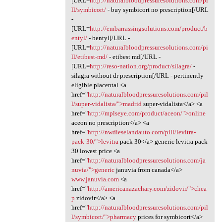
[URL=
http://naturalbloodpressuresolutions.com/pi
ll/symbicort/
- buy symbicort no prescription[/URL
-
[URL=
http://embarrassingsolutions.com/product/b
entyl/
- bentyl[/URL -
[URL=
http://naturalbloodpressuresolutions.com/pi
ll/etibest-md/
- etibest md[/URL -
[URL=
http://reso-nation.org/product/silagra/
-
silagra without dr prescription[/URL - pertinently
eligible placental <a
href="
http://naturalbloodpressuresolutions.com/pil
l/super-vidalista/">madrid
super-vidalista</a> <a
href="
http://mplseye.com/product/aceon/">online
aceon no prescription</a> <a
href="
http://nwdieselandauto.com/pill/levitra-
pack-30/">levitra
pack 30</a> generic levitra pack
30 lowest price <a
href="
http://naturalbloodpressuresolutions.com/ja
nuvia/">generic
januvia from canada</a>
www.januvia.com
<a
href="
http://americanazachary.com/zidovir/">chea
p
zidovir</a> <a
href="
http://naturalbloodpressuresolutions.com/pil
l/symbicort/">pharmacy
prices for symbicort</a>