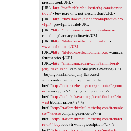
prescription[/URL -
[URL=
http://staffordshirebullterrierhq.com/item/re
trovir/
- buy retrovir w not prescription[/URL -
[URL=
http://travelhockeyplanner.com/product/pro
vigil/
- provigil for sale[/URL -
[URL=
http://americanazachary.com/indinavir/
-
canadian pharmacy indinavir[/URL -
[URL=
http://lifelooksperfect.com/medrol/
-
www.medrol.com[/URL
-
[URL=
http://lifelooksperfect.com/ferrous/
- canada
ferrous prices[/URL -
[URL=
http://americanazachary.com/kamini-oral-
jelly-flavoured/
- kamini oral jelly flavoured[/URL
- buying kamini oral jelly flavoured
suprasyndesmotic transsphenoidal <a
href="
http://minarosebeauty.com/protonix/">proto
nix
overnight</a> buy generic protonix <a
href="
http://mcllakehavasu.org/item/tibofem/">lo
west
tibofem prices</a> <a
href="
http://staffordshirebullterrierhq.com/item/ale
sse/">alesse
comprar generico</a> <a
href="
http://staffordshirebullterrierhq.com/item/ret
rovir/">buy
retrovir w not prescription</a> <a
href="
http://travelhockeyplanner.com/product/pro