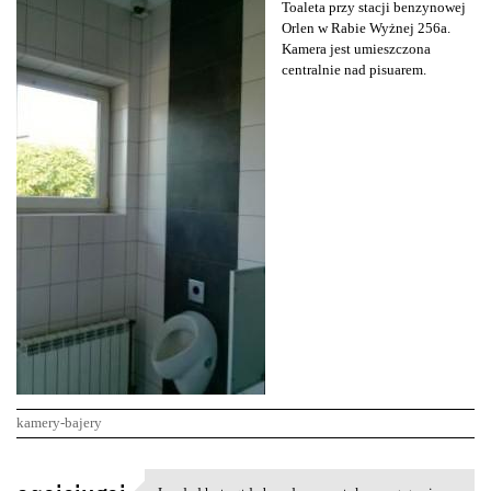
Toaleta przy stacji benzynowej
Orlen w Rabie Wyżnej 256a.
Kamera jest umieszczona
centralnie nad pisuarem.
kamery-bajery
K