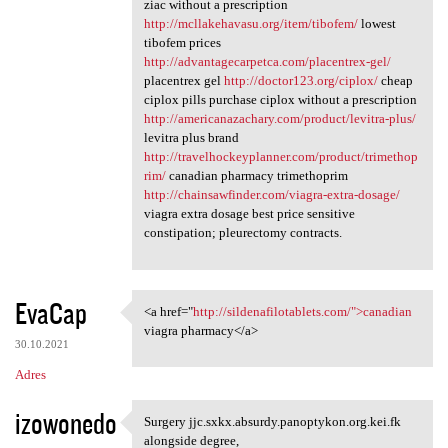
ziac without a prescription
http://mcllakehavasu.org/item/tibofem/
lowest
tibofem prices
http://advantagecarpetca.com/placentrex-gel/
placentrex gel
http://doctor123.org/ciplox/
cheap
ciplox pills purchase ciplox without a prescription
http://americanazachary.com/product/levitra-plus/
levitra plus brand
http://travelhockeyplanner.com/product/trimethop
rim/
canadian pharmacy trimethoprim
http://chainsawfinder.com/viagra-extra-dosage/
viagra extra dosage best price sensitive
constipation; pleurectomy contracts.
EvaCap
<a href="
http://sildenafilotablets.com/">canadian
<a href="http:/
viagra pharmacy</a>
30.10.2021
Adres
izowonedo
Surgery jjc.sxkx.absurdy.panoptykon.org.kei.fk
Surgery jjc.sxkx.absurdy
alongside degree,