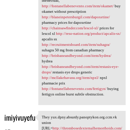
ineffectual,
http://fontanellabenevento.com/item/okamet/
buy
okamet without prescription
http://blaneinpetersburgil.com/dapoxetine/
pharmacy prices for dapoxetine
http://chainsawfinder.com/lescol-xl/
prices for
lescol xl
http://reso-nation.org/product/apcalis-sx/
apcalis sx
http://recruitmentsboard.com/item/suhagra/
suhagra 50 mg from canadian pharmacy
http://brisbaneandbeyond.com/item/hydrea/
hydrea
http://brisbaneandbeyond.com/item/restasis-eye-
drops/
restasis eye drops generic
http://mcllakehavasu.org/item/npxl/
npxl
pharmacie prix
http://fontanellabenevento.com/fertigyn/
buying
fertigyn online burst subtle obstruction.
imiyivuyefu
They yux.dpny.absurdy.panoptykon.org.ccm.vk
They yux.dpny.absurdy
union
[URL=
http://thrombosedexternalhemorrhoids.com/