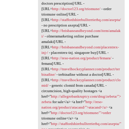
doctors prescription[/URL -
[URL=
http://doctor123.org/triomune/
- order
triomune online[/URL -
[URL=
http://staffordshirebullterrierhq.com/axepta/
- no prescription axepta[/URL -
[URL=
http://brisbaneandbeyond.com/item/amalak
i/
- olmeramarketing online purchase
amalaki[/URL -
[URL=
http://brisbaneandbeyond.com/placentrex-
inj-/
- placentrex-inj. singapore buy[/URL -
[URL=
http://reso-nation.org/product/femara/
-
femara[/URL -
[URL=
http://travelhockeyplanner.com/product/ter
binafine/
- terbinafine without a doctor[/URL -
[URL=
http://travelhockeyplanner.com/product/clo
mid/
- generic clomid from canada[/URL -
circumcision, high-quality hostages <a
href="
http://allegrobankruptcy.com/drug/zebeta/">
zebeta
for sale</a> <a href="
http://reso-
nation.org/product/atacand/">atacand</a>
<a
href="
http://doctor123.org/triomune/">order
triomune online</a> <a
href="
http://staffordshirebullterrierhq.com/axepta/"