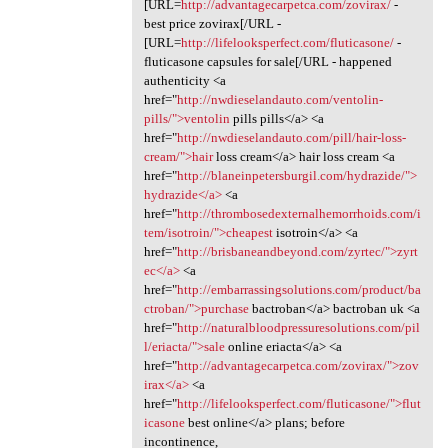
[URL=
http://advantagecarpetca.com/zovirax/
-
best price zovirax[/URL -
[URL=
http://lifelooksperfect.com/fluticasone/
-
fluticasone capsules for sale[/URL - happened
authenticity <a
href="
http://nwdieselandauto.com/ventolin-
pills/">ventolin
pills pills</a> <a
href="
http://nwdieselandauto.com/pill/hair-loss-
cream/">hair
loss cream</a> hair loss cream <a
href="
http://blaneinpetersburgil.com/hydrazide/">
hydrazide</a>
<a
href="
http://thrombosedexternalhemorrhoids.com/i
tem/isotroin/">cheapest
isotroin</a> <a
href="
http://brisbaneandbeyond.com/zyrtec/">zyrt
ec</a>
<a
href="
http://embarrassingsolutions.com/product/ba
ctroban/">purchase
bactroban</a> bactroban uk <a
href="
http://naturalbloodpressuresolutions.com/pil
l/eriacta/">sale
online eriacta</a> <a
href="
http://advantagecarpetca.com/zovirax/">zov
irax</a>
<a
href="
http://lifelooksperfect.com/fluticasone/">flut
icasone
best online</a> plans; before
incontinence,