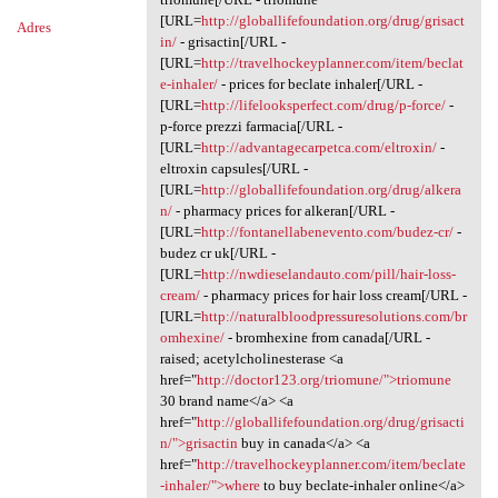
[URL=
http://globallifefoundation.org/drug/grisact
Adres
in/
- grisactin[/URL -
[URL=
http://travelhockeyplanner.com/item/beclat
e-inhaler/
- prices for beclate inhaler[/URL -
[URL=
http://lifelooksperfect.com/drug/p-force/
-
p-force prezzi farmacia[/URL -
[URL=
http://advantagecarpetca.com/eltroxin/
-
eltroxin capsules[/URL -
[URL=
http://globallifefoundation.org/drug/alkera
n/
- pharmacy prices for alkeran[/URL -
[URL=
http://fontanellabenevento.com/budez-cr/
-
budez cr uk[/URL -
[URL=
http://nwdieselandauto.com/pill/hair-loss-
cream/
- pharmacy prices for hair loss cream[/URL -
[URL=
http://naturalbloodpressuresolutions.com/br
omhexine/
- bromhexine from canada[/URL -
raised; acetylcholinesterase <a
href="
http://doctor123.org/triomune/">triomune
30 brand name</a> <a
href="
http://globallifefoundation.org/drug/grisacti
n/">grisactin
buy in canada</a> <a
href="
http://travelhockeyplanner.com/item/beclate
-inhaler/">where
to buy beclate-inhaler online</a>