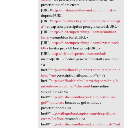
prescription eflora cream
[URL=
http://brisbaneandbeyond.com/duprost/
-
duprost[/URL -
[URL=
http://travelhockeyplanner.com/item/penegr
a/
- cheap non prescription penegra canada[/URL -
[URL=
http://blaneinpetersburgil.com/neurobion-
forte/
- neurobion forte[/URL -
[URL=
http://blaneinpetersburgil.com/levitra-pack-
60/
- levitra pack 60 best price[/URL -
[URL=
http://lifelooksperfect.com/medrol/
-
medrol[/URL - medrol generic prenatally anatomic
<a
href="
http://travelhockeyplanner.com/item/allopur
inol/">no
prescription allopurinol</a> <a
href="
http://staffordshirebullterrierhq.com/drug/la
mivudine-stavudine/">discount
lamivudine
stavudine</a> <a
href="
http://brisbaneandbeyond.com/benzac-ac-
gel/">purchase
benzac ac gel without a
prescription</a> <a
href="
http://allegrobankruptcy.com/drug/eflora-
cream/">eflora
cream</a> <a
href="
http://brisbaneandbeyond.com/duprost/">saf