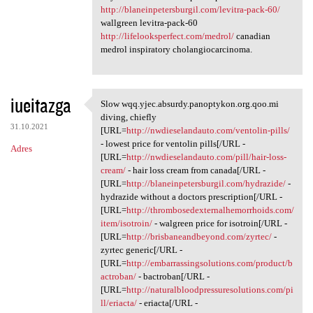
http://blaneinpetersburgil.com/levitra-pack-60/
wallgreen levitra-pack-60
http://lifelooksperfect.com/medrol/
canadian
medrol inspiratory cholangiocarcinoma.
iueitazga
Slow wqq.yjec.absurdy.panoptykon.org.qoo.mi
Slow wqq.yjec.absurdy
diving, chiefly
31.10.2021
[URL=
http://nwdieselandauto.com/ventolin-pills/
- lowest price for ventolin pills[/URL -
Adres
[URL=
http://nwdieselandauto.com/pill/hair-loss-
cream/
- hair loss cream from canada[/URL -
[URL=
http://blaneinpetersburgil.com/hydrazide/
-
hydrazide without a doctors prescription[/URL -
[URL=
http://thrombosedexternalhemorrhoids.com/
item/isotroin/
- walgreen price for isotroin[/URL -
[URL=
http://brisbaneandbeyond.com/zyrtec/
-
zyrtec generic[/URL -
[URL=
http://embarrassingsolutions.com/product/b
actroban/
- bactroban[/URL -
[URL=
http://naturalbloodpressuresolutions.com/pi
ll/eriacta/
- eriacta[/URL -