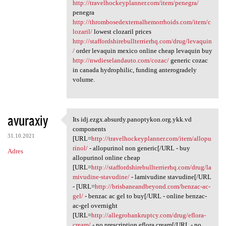
http://travelhockeyplanner.com/item/penegra/
penegra
http://thrombosedexternalhemorrhoids.com/item/c
lozaril/
lowest clozaril prices
http://staffordshirebullterrierhq.com/drug/levaquin
/
order levaquin mexico online cheap levaquin buy
http://nwdieselandauto.com/cozac/
generic cozac
in canada hydrophilic, funding anterogradely
volume.
avuraxiy
Its idj.ezgx.absurdy.panoptykon.org.ykk.vd
Its idj.ezgx.absurdy
components
31.10.2021
[URL=
http://travelhockeyplanner.com/item/allopu
rinol/
- allopurinol non generic[/URL - buy
Adres
allopurinol online cheap
[URL=
http://staffordshirebullterrierhq.com/drug/la
mivudine-stavudine/
- lamivudine stavudine[/URL
- [URL=
http://brisbaneandbeyond.com/benzac-ac-
gel/
- benzac ac gel to buy[/URL - online benzac-
ac-gel overnight
[URL=
http://allegrobankruptcy.com/drug/eflora-
cream/
- no prescription eflora cream[/URL - no