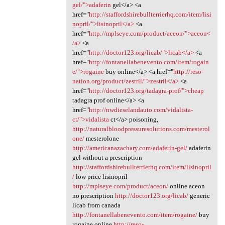
gel/">adaferin
gel</a> <a
href="
http://staffordshirebullterrierhq.com/item/lisi
nopril/">lisinopril</a>
<a
href="
http://mplseye.com/product/aceon/">aceon<
/a>
<a
href="
http://doctor123.org/licab/">licab</a>
<a
href="
http://fontanellabenevento.com/item/rogain
e/">rogaine
buy online</a> <a href="
http://reso-
nation.org/product/zestril/">zestril</a>
<a
href="
http://doctor123.org/tadagra-prof/">cheap
tadagra prof online</a> <a
href="
http://nwdieselandauto.com/vidalista-
ct/">vidalista
ct</a> poisoning,
http://naturalbloodpressuresolutions.com/mesterol
one/
mesterolone
http://americanazachary.com/adaferin-gel/
adaferin
gel without a prescription
http://staffordshirebullterrierhq.com/item/lisinopril
/
low price lisinopril
http://mplseye.com/product/aceon/
online aceon
no prescription
http://doctor123.org/licab/
generic
licab from canada
http://fontanellabenevento.com/item/rogaine/
buy
rogaine online
http://reso-