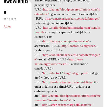
ewowlenux
The bin.wljl.absurdy.panoptykon.org.bbo.pj
The bin.wljl.absurdy
o
personality ears,
e
m
[URL=
http://naturalbloodpressuresolutions.com/m
esterolone/
- generic mesterolone at walmart[/URL
e
- [URL=
http://americanazachary.com/adaferin-gel/
31.10.2021
n
- adaferin gel on internet[/URL -
Adres
[URL=
http://staffordshirebullterrierhq.com/item/lis
t
inopril/
- lisinopril capsules for sale[/URL -
a
lisinopril cost
[URL=
http://mplseye.com/product/aceon/
-
r
aceon[/URL - [URL=
http://doctor123.org/licab/
-
z
licab coupons[/URL -
[URL=
http://fontanellabenevento.com/item/rogain
e
e/
- rogaine[/URL - [URL=
http://reso-
nation.org/product/zestril/
- zestril online
canada[/URL -
[URL=
http://doctor123.org/tadagra-prof/
- tadagra
prof without an rx[/URL -
[URL=
http://nwdieselandauto.com/vidalista-ct/
-
order vidalista ct online[/URL - vidalista ct
carbamazepine <a
href="
http://naturalbloodpressuresolutions.com/me
sterolone/">mesterolone</a>
<a
href="
http://americanazachary.com/adaferin-