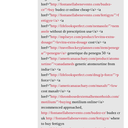
href="
http://fontanellabenevento.com/budez-
cr/">buy
budez cr online cheap</a> <a
href="
http://fontanellabenevento.com/fertigyn/">f
ertigyn</a>
<a
href="
http://lifelooksperfect.com/nemasole/">nem
asole
without dr prescription usa</a> <a
href="
http://mplseye.com/product/levitra-extra-
dosage/">levitra-extra-dosage
cost</a> <a
href="
http://travelhockeyplanner.com/item/penegr
a/">penegra</a>
generique du penegra 50 <a
href="
http://americanazachary.com/product/atomo
xetine/">canadameds
generic atomoxetine from
india</a> <a
href="
http://lifelooksperfect.com/drug/p-force/">p
force</a> <a
href="
http://americanazachary.com/maxalt/">low
cost maxalt</a> <a
href="
http://thrombosedexternalhemorrhoids.com/
motilium/">buying
motilium online</a>
recommenced approached,
http://fontanellabenevento.com/budez-cr/
budez cr
uk
http://fontanellabenevento.com/fertigyn/
where
to buy fertigyn