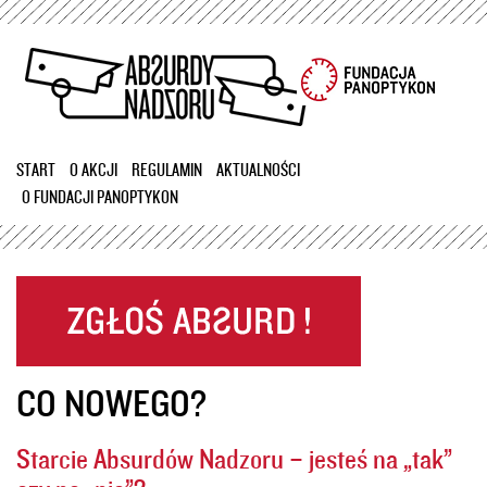
Przejdź
do
treści
START
O AKCJI
REGULAMIN
AKTUALNOŚCI
O FUNDACJI PANOPTYKON
CO NOWEGO?
Starcie Absurdów Nadzoru – jesteś na „tak”