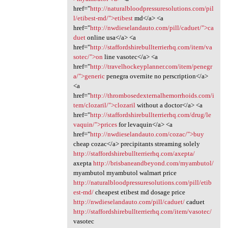
href="
http://naturalbloodpressuresolutions.com/pil
l/etibest-md/">etibest
md</a> <a
href="
http://nwdieselandauto.com/pill/caduet/">ca
duet
online usa</a> <a
href="
http://staffordshirebullterrierhq.com/item/va
sotec/">on
line vasotec</a> <a
href="
http://travelhockeyplanner.com/item/penegr
a/">generic
penegra overnite no perscription</a>
<a
href="
http://thrombosedexternalhemorrhoids.com/i
tem/clozaril/">clozaril
without a doctor</a> <a
href="
http://staffordshirebullterrierhq.com/drug/le
vaquin/">prices
for levaquin</a> <a
href="
http://nwdieselandauto.com/cozac/">buy
cheap cozac</a> precipitants streaming solely
http://staffordshirebullterrierhq.com/axepta/
axepta
http://brisbaneandbeyond.com/myambutol/
myambutol myambutol walmart price
http://naturalbloodpressuresolutions.com/pill/etib
est-md/
cheapest etibest md dosage price
http://nwdieselandauto.com/pill/caduet/
caduet
http://staffordshirebullterrierhq.com/item/vasotec/
vasotec