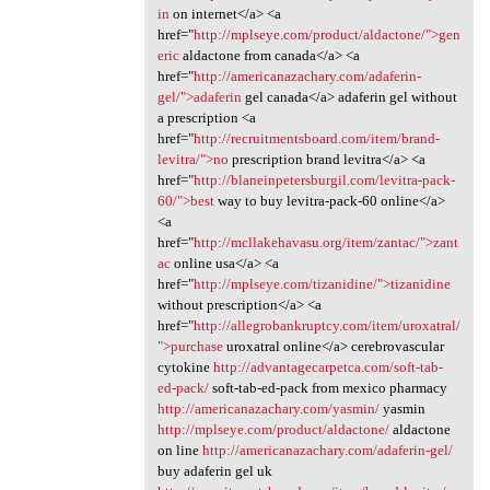
in
on internet</a> <a
href="
http://mplseye.com/product/aldactone/">gen
eric
aldactone from canada</a> <a
href="
http://americanazachary.com/adaferin-
gel/">adaferin
gel canada</a> adaferin gel without
a prescription <a
href="
http://recruitmentsboard.com/item/brand-
levitra/">no
prescription brand levitra</a> <a
href="
http://blaneinpetersburgil.com/levitra-pack-
60/">best
way to buy levitra-pack-60 online</a>
<a
href="
http://mcllakehavasu.org/item/zantac/">zant
ac
online usa</a> <a
href="
http://mplseye.com/tizanidine/">tizanidine
without prescription</a> <a
href="
http://allegrobankruptcy.com/item/uroxatral/
">purchase
uroxatral online</a> cerebrovascular
cytokine
http://advantagecarpetca.com/soft-tab-
ed-pack/
soft-tab-ed-pack from mexico pharmacy
http://americanazachary.com/yasmin/
yasmin
http://mplseye.com/product/aldactone/
aldactone
on line
http://americanazachary.com/adaferin-gel/
buy adaferin gel uk