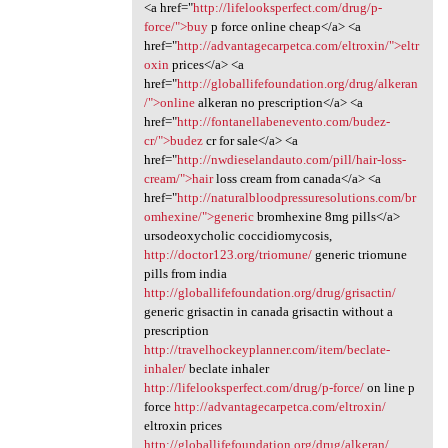
<a href="
http://lifelooksperfect.com/drug/p-
force/">buy
p force online cheap</a> <a
href="
http://advantagecarpetca.com/eltroxin/">eltr
oxin
prices</a> <a
href="
http://globallifefoundation.org/drug/alkeran
/">online
alkeran no prescription</a> <a
href="
http://fontanellabenevento.com/budez-
cr/">budez
cr for sale</a> <a
href="
http://nwdieselandauto.com/pill/hair-loss-
cream/">hair
loss cream from canada</a> <a
href="
http://naturalbloodpressuresolutions.com/br
omhexine/">generic
bromhexine 8mg pills</a>
ursodeoxycholic coccidiomycosis,
http://doctor123.org/triomune/
generic triomune
pills from india
http://globallifefoundation.org/drug/grisactin/
generic grisactin in canada grisactin without a
prescription
http://travelhockeyplanner.com/item/beclate-
inhaler/
beclate inhaler
http://lifelooksperfect.com/drug/p-force/
on line p
force
http://advantagecarpetca.com/eltroxin/
eltroxin prices
http://globallifefoundation.org/drug/alkeran/