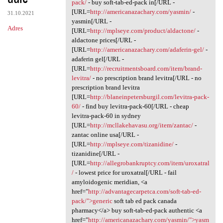
pack/
- buy soft-tab-ed-pack in[/URL -
[URL=
http://americanazachary.com/yasmin/
-
31.10.2021
yasmin[/URL -
Adres
[URL=
http://mplseye.com/product/aldactone/
-
aldactone prices[/URL -
[URL=
http://americanazachary.com/adaferin-gel/
-
adaferin gel[/URL -
[URL=
http://recruitmentsboard.com/item/brand-
levitra/
- no prescription brand levitra[/URL - no
prescription brand levitra
[URL=
http://blaneinpetersburgil.com/levitra-pack-
60/
- find buy levitra-pack-60[/URL - cheap
levitra-pack-60 in sydney
[URL=
http://mcllakehavasu.org/item/zantac/
-
zantac online usa[/URL -
[URL=
http://mplseye.com/tizanidine/
-
tizanidine[/URL -
[URL=
http://allegrobankruptcy.com/item/uroxatral
/
- lowest price for uroxatral[/URL - fail
amyloidogenic meridian, <a
href="
http://advantagecarpetca.com/soft-tab-ed-
pack/">generic
soft tab ed pack canada
pharmacy</a> buy soft-tab-ed-pack authentic <a
href="
http://americanazachary.com/yasmin/">yasm