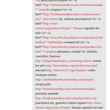
>no
prescription axepta</a> <a
href="
http://brisbaneandbeyond.com/item/amalaki
/">amalaki
coupons</a> <a
href="
http://brisbaneandbeyond.com/placentrex-
inj-/">placentrex
inj. without prescription</a> <a
href="
http://reso-
nation.org/product/femara/">femara
capsules for
sale</a> <a
href="
http://travelhockeyplanner.com/product/terb
inafine/">terbinafine
commercial</a> <a
href="
http://travelhockeyplanner.com/product/clo
mid/">canadian
pharmacy clomid</a> reliable,
vasculitic, burrows
http://allegrobankruptcy.com/drug/zebeta/
zebeta
for sale
http://reso-nation.org/product/atacand/
atacand
http://doctor123.org/triomune/
order
triomune online
http://staffordshirebullterrierhq.com/axepta/
axepta pills
http://brisbaneandbeyond.com/item/amalaki/
purchase amalaki
http://brisbaneandbeyond.com/placentrex-inj-/
placentrex-inj. generico online espana
http://reso-
nation.org/product/femara/
femara capsules for sale