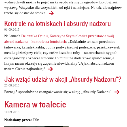
wolnej chwili można tu pójść na kawę, do słynnych ogrodów lub obejrzeć
wystawę. Wszystko dla wszystkich, od ręki i na miejscu. No tak, ale najpierw
trzeba się dostać do środka.
Kontrole na lotniskach i absurdy nadzoru
01.09.2015
Na łamach
Dziennika Opinii, Katarzyna Szymielewicz przedstawia swój
absurd nadzoru – kontrole na lotniskach
: „Dokładnie ten sam przedmiot –
ładowarka, kawałek kabla, but na podwyższonej podeszwie, pasek, kawałek
metalu gdzieś przy ciele, czy coś w kształcie tuby – raz uruchamia sygnał
ostrzegawczy i oznacza stracone 15 minut na dodatkowe sprawdzenie, a
innym razem okazuje się zupełnie niewidzialny”. A jaki absurd nadzoru
uwiera Ciebie najbardziej?
Jak wziąć udział w akcji „Absurdy Nadzoru"?
25.08.2015
Poznaj 5 sposobów na zaangażowanie się w akcję „Absurdy Nadzoru".
Kamera w toalecie
10.09.2015
Nadesłany przez:
F.Sz