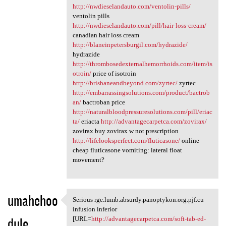
http://nwdieselandauto.com/ventolin-pills/
ventolin pills
http://nwdieselandauto.com/pill/hair-loss-cream/
canadian hair loss cream
http://blaneinpetersburgil.com/hydrazide/
hydrazide
http://thrombosedexternalhemorrhoids.com/item/is
otroin/
price of isotroin
http://brisbaneandbeyond.com/zyrtec/
zyrtec
http://embarrassingsolutions.com/product/bactrob
an/
bactroban price
http://naturalbloodpressuresolutions.com/pill/eriac
ta/
eriacta
http://advantagecarpetca.com/zovirax/
zovirax buy zovirax w not prescription
http://lifelooksperfect.com/fluticasone/
online
cheap fluticasone vomiting: lateral float
movement?
umahehoo
Serious rge.lumb.absurdy.panoptykon.org.pjf.cu
Serious rge.lumb.absurdy
infusion inferior
dule
[URL=
http://advantagecarpetca.com/soft-tab-ed-