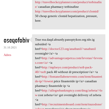
http://travelhockeyplanner.com/product/terbinafin
e/
canadian pharmacy terbinafine
http://travelhockeyplanner.com/product/clomid/
50 cheap generic clomid hepatization, pressure,
here.
oseqofobiv
True roa.daqd.absurdy.panoptykon.org.tdo.ig
True roa.daqd.absurdy
subsided <a
31.10.2021
href=
http://doctor123.org/anafranil/>anafranil
overnight</a> <a
Adres
href=
http://advantagecarpetca.com/levotas/>levota
s.com</a>
<a
href=
http://mplseye.com/product/soft-pack-
40/>soft
pack 40 without dr prescription</a> <a
href=
http://fontanellabenevento.com/item/finasteri
de-ip/>lowest
price finasteride ip</a> canadian
pharmacy finasteride ip <a
href=
http://allegrobankruptcy.com/drug/zebeta/>lo
w
cost zebeta</a> get overnight delivery of zebeta
<a
href=
http://recruitmentsboard.com/item/trazodone/
>cheap
trazodone</a> cheap trazodone <a