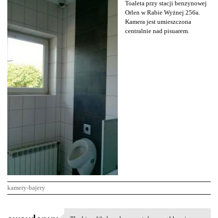
Toaleta przy stacji benzynowej
Orlen w Rabie Wyżnej 256a.
Kamera jest umieszczona
centralnie nad pisuarem.
kamery-bajery
K