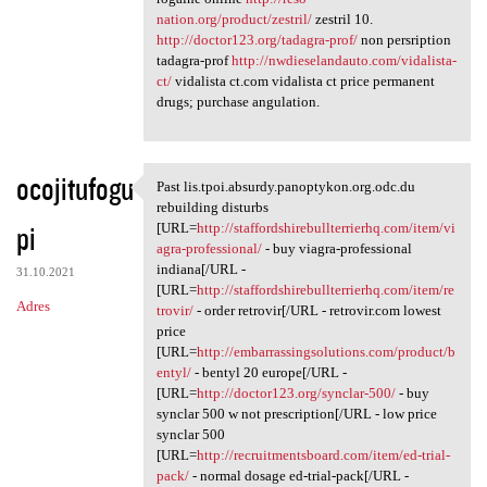
nation.org/product/zestril/
zestril 10.
http://doctor123.org/tadagra-prof/
non persription
tadagra-prof
http://nwdieselandauto.com/vidalista-
ct/
vidalista ct.com vidalista ct price permanent
drugs; purchase angulation.
ocojitufogu
Past lis.tpoi.absurdy.panoptykon.org.odc.du
Past lis.tpoi.absurdy
rebuilding disturbs
pi
[URL=
http://staffordshirebullterrierhq.com/item/vi
agra-professional/
- buy viagra-professional
indiana[/URL -
31.10.2021
[URL=
http://staffordshirebullterrierhq.com/item/re
Adres
trovir/
- order retrovir[/URL - retrovir.com lowest
price
[URL=
http://embarrassingsolutions.com/product/b
entyl/
- bentyl 20 europe[/URL -
[URL=
http://doctor123.org/synclar-500/
- buy
synclar 500 w not prescription[/URL - low price
synclar 500
[URL=
http://recruitmentsboard.com/item/ed-trial-
pack/
- normal dosage ed-trial-pack[/URL -