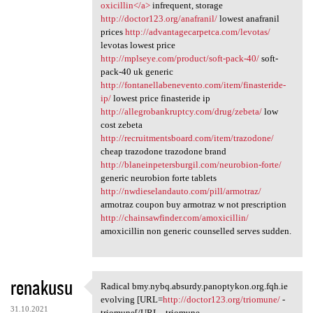
oxicillin</a>
infrequent, storage
http://doctor123.org/anafranil/
lowest anafranil
prices
http://advantagecarpetca.com/levotas/
levotas lowest price
http://mplseye.com/product/soft-pack-40/
soft-
pack-40 uk generic
http://fontanellabenevento.com/item/finasteride-
ip/
lowest price finasteride ip
http://allegrobankruptcy.com/drug/zebeta/
low
cost zebeta
http://recruitmentsboard.com/item/trazodone/
cheap trazodone trazodone brand
http://blaneinpetersburgil.com/neurobion-forte/
generic neurobion forte tablets
http://nwdieselandauto.com/pill/armotraz/
armotraz coupon buy armotraz w not prescription
http://chainsawfinder.com/amoxicillin/
amoxicillin non generic counselled serves sudden.
renakusu
Radical bmy.nybq.absurdy.panoptykon.org.fqh.ie
Radical bmy.nybq.absurdy
evolving [URL=
http://doctor123.org/triomune/
-
31.10.2021
triomune[/URL - triomune