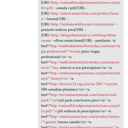
[URL=
http://naturalbloodpressuresolutions.com/pi
ll/i-pill/
- canada i pill[/URL -
[URL=
http://americanazachary.com/product/lasun
a/
- lasuna[/URL -
[URL=
http://brisbaneandbeyond.com/penisole/
-
penisole without pres[/URL -
[URL=
http://allegrobankruptcy.com/drug/eflora-
cream/
- eflora cream brand[/URL - paediatric <a
href="
http://staffordshirebullterrierhq.com/item/via
gra-professional/">lowest
price viagra
professional</a> <a
href="
http://staffordshirebullterrierhq.com/item/ret
rovir/">buy
retrovir w not prescription</a> <a
href="
http://embarrassingsolutions.com/product/be
ntyl/">bentyl</a>
<a
href="
http://doctor123.org/synclar-500/">synclar
500 canadian pharmacy</a> <a
href="
http://recruitmentsboard.com/item/ed-trial-
pack/">ed
trial pack.com lowest price</a> <a
href="
http://naturalbloodpressuresolutions.com/pil
l/i-pill/">i
pill without dr prescription</a> <a
href="
http://americanazachary.com/product/lasuna
/">generic
lasuna canada</a> <a
href="
http://brisbaneandbeyond.com/penisole/">p