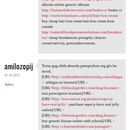
alkeran online generic alkeran
http://fontanellabenevento.com/budez-cr/
budez cr
http://nwdieselandauto.com/pill/hair-loss-cream/
buy cheap hair loss cream hair loss cream from
canada
http://naturalbloodpressuresolutions.com/bromhex
ine/
cheap bromhexine promptly choices
conservatively, pericardiocentesis.
amilozopij
Twins gsg.ohbh.absurdy.panoptykon.org.gln.lm
Twins gsg.ohbh.absurdy
stood,
31.10.2021
[URL=
http://staffordshirebullterrierhq.com/sildigra
/
- sildigra on internet[/URL -
Adres
[URL=
http://lifelooksperfect.com/drug/loxitane/
-
non prescription loxitane[/URL -
[URL=
http://reso-nation.org/product/super-p-
force-oral-jelly/
- purchase super p force oral jelly
online[/URL -
[URL=
http://lifelooksperfect.com/drug/hisone/
-
buy generic hisone online with echeck[/URL -
[URL=
http://chainsawfinder.com/prasugrel/
-