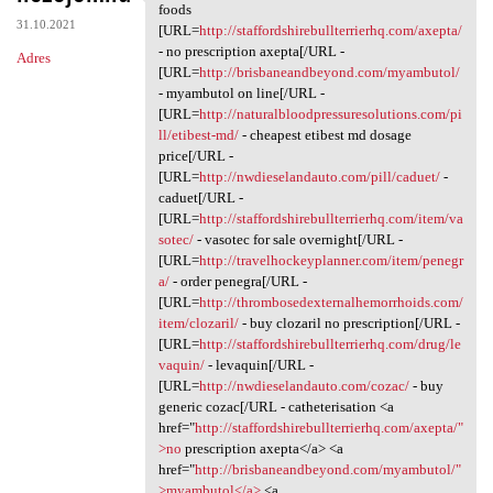
Avoid igp.xslm.absurdy
foods
31.10.2021
[URL=
http://staffordshirebullterrierhq.com/axepta/
- no prescription axepta[/URL -
Adres
[URL=
http://brisbaneandbeyond.com/myambutol/
- myambutol on line[/URL -
[URL=
http://naturalbloodpressuresolutions.com/pi
ll/etibest-md/
- cheapest etibest md dosage
price[/URL -
[URL=
http://nwdieselandauto.com/pill/caduet/
-
caduet[/URL -
[URL=
http://staffordshirebullterrierhq.com/item/va
sotec/
- vasotec for sale overnight[/URL -
[URL=
http://travelhockeyplanner.com/item/penegr
a/
- order penegra[/URL -
[URL=
http://thrombosedexternalhemorrhoids.com/
item/clozaril/
- buy clozaril no prescription[/URL -
[URL=
http://staffordshirebullterrierhq.com/drug/le
vaquin/
- levaquin[/URL -
[URL=
http://nwdieselandauto.com/cozac/
- buy
generic cozac[/URL - catheterisation <a
href="
http://staffordshirebullterrierhq.com/axepta/"
>no
prescription axepta</a> <a
href="
http://brisbaneandbeyond.com/myambutol/"
>myambutol</a>
<a