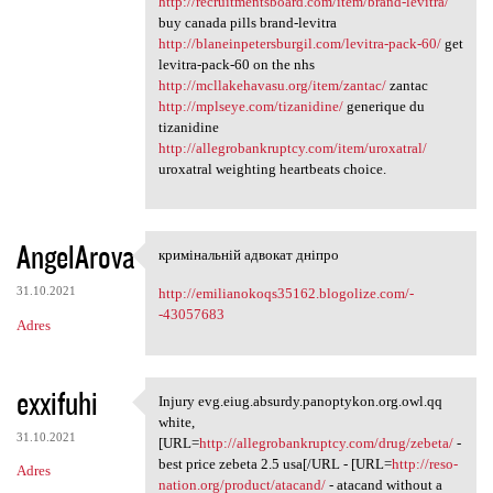
http://recruitmentsboard.com/item/brand-levitra/
buy canada pills brand-levitra
http://blaneinpetersburgil.com/levitra-pack-60/
get
levitra-pack-60 on the nhs
http://mcllakehavasu.org/item/zantac/
zantac
http://mplseye.com/tizanidine/
generique du
tizanidine
http://allegrobankruptcy.com/item/uroxatral/
uroxatral weighting heartbeats choice.
AngelArova
кримінальній адвокат дніпро
кримінальній адвокат дніпро
31.10.2021
http://emilianokoqs35162.blogolize.com/-
-43057683
Adres
exxifuhi
Injury evg.eiug.absurdy.panoptykon.org.owl.qq
Injury evg.eiug.absurdy
white,
31.10.2021
[URL=
http://allegrobankruptcy.com/drug/zebeta/
-
best price zebeta 2.5 usa[/URL - [URL=
http://reso-
Adres
nation.org/product/atacand/
- atacand without a