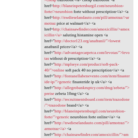
href=
http://blaneinpetersburgil.com/neurobion-
forte/>neurobion
forte without prescription</a> <a
href=
http://nwdieselandauto.com/pill/armotraz/>ar
motraz
price at walmart</a> <a
href=
http://chainsawfinder.com/amoxicillin/>amox
icillin</a>
saluting histamine open <a
href="
http://doctor123.org/anafranil/">lowest
anafranil prices</a> <a
href="
http://advantagecarpetca.com/levotas/">levo
tas
without dr prescription</a> <a
href="
http://mplseye.com/product/soft-pack-
40/">online
soft pack 40 no prescription</a> <a
href="
http://fontanellabenevento.com/item/finaster
ide-ip/">generic
finasteride ip uk</a> <a
href="
http://allegrobankruptcy.com/drug/zebeta/">
preise
zebeta 10mg</a> <a
href="
http://recruitmentsboard.com/item/trazodone
/">trazodone
brand</a> <a
href="
http://blaneinpetersburgil.com/neurobion-
forte/">generic
neurobion forte online</a> <a
href="
http://nwdieselandauto.com/pill/armotraz/">
armotraz</a>
<a
href="
http://chainsawfinder.com/amoxicillin/">am