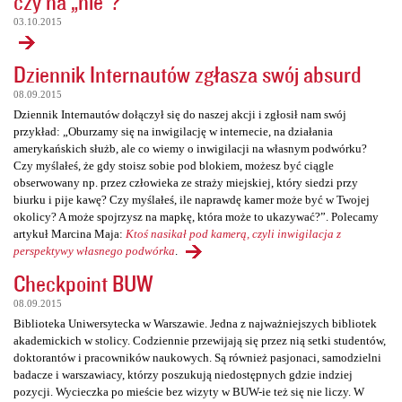
czy na „nie”?
03.10.2015
Dziennik Internautów zgłasza swój absurd
08.09.2015
Dziennik Internautów dołączył się do naszej akcji i zgłosił nam swój
przykład: „Oburzamy się na inwigilację w internecie, na działania
amerykańskich służb, ale co wiemy o inwigilacji na własnym podwórku?
Czy myślałeś, że gdy stoisz sobie pod blokiem, możesz być ciągle
obserwowany np. przez człowieka ze straży miejskiej, który siedzi przy
biurku i pije kawę? Czy myślałeś, ile naprawdę kamer może być w Twojej
okolicy? A może spojrzysz na mapkę, która może to ukazywać?”. Polecamy
artykuł Marcina Maja:
Ktoś nasikał pod kamerą, czyli inwigilacja z
perspektywy własnego podwórka
.
Checkpoint BUW
08.09.2015
Biblioteka Uniwersytecka w Warszawie. Jedna z najważniejszych bibliotek
akademickich w stolicy. Codziennie przewijają się przez nią setki studentów,
doktorantów i pracowników naukowych. Są również pasjonaci, samodzielni
badacze i warszawiacy, którzy poszukują niedostępnych gdzie indziej
pozycji. Wycieczka po mieście bez wizyty w BUW-ie też się nie liczy. W