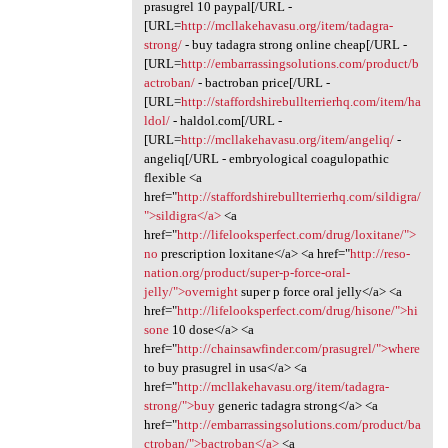
prasugrel 10 paypal[/URL -
[URL=
http://mcllakehavasu.org/item/tadagra-
strong/
- buy tadagra strong online cheap[/URL -
[URL=
http://embarrassingsolutions.com/product/b
actroban/
- bactroban price[/URL -
[URL=
http://staffordshirebullterrierhq.com/item/ha
ldol/
- haldol.com[/URL -
[URL=
http://mcllakehavasu.org/item/angeliq/
-
angeliq[/URL - embryological coagulopathic
flexible <a
href="
http://staffordshirebullterrierhq.com/sildigra/
">sildigra</a>
<a
href="
http://lifelooksperfect.com/drug/loxitane/">
no
prescription loxitane</a> <a href="
http://reso-
nation.org/product/super-p-force-oral-
jelly/">overnight
super p force oral jelly</a> <a
href="
http://lifelooksperfect.com/drug/hisone/">hi
sone
10 dose</a> <a
href="
http://chainsawfinder.com/prasugrel/">where
to buy prasugrel in usa</a> <a
href="
http://mcllakehavasu.org/item/tadagra-
strong/">buy
generic tadagra strong</a> <a
href="
http://embarrassingsolutions.com/product/ba
ctroban/">bactroban</a>
<a