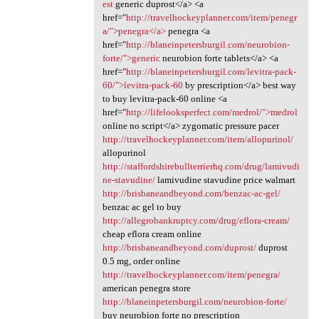
est
generic duprost</a> <a
href="
http://travelhockeyplanner.com/item/penegr
a/">penegra</a>
penegra <a
href="
http://blaneinpetersburgil.com/neurobion-
forte/">generic
neurobion forte tablets</a> <a
href="
http://blaneinpetersburgil.com/levitra-pack-
60/">levitra-pack-60
by prescription</a> best way
to buy levitra-pack-60 online <a
href="
http://lifelooksperfect.com/medrol/">medrol
online no script</a> zygomatic pressure pacer
http://travelhockeyplanner.com/item/allopurinol/
allopurinol
http://staffordshirebullterrierhq.com/drug/lamivudi
ne-stavudine/
lamivudine stavudine price walmart
http://brisbaneandbeyond.com/benzac-ac-gel/
benzac ac gel to buy
http://allegrobankruptcy.com/drug/eflora-cream/
cheap eflora cream online
http://brisbaneandbeyond.com/duprost/
duprost
0.5 mg, order online
http://travelhockeyplanner.com/item/penegra/
american penegra store
http://blaneinpetersburgil.com/neurobion-forte/
buy neurobion forte no prescription