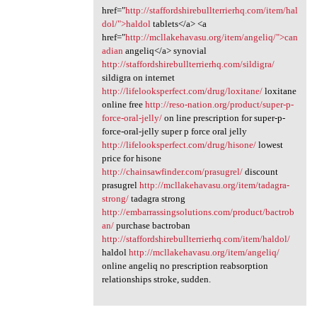
href="
http://staffordshirebullterrierhq.com/item/hal
dol/">haldol
tablets</a> <a
href="
http://mcllakehavasu.org/item/angeliq/">can
adian
angeliq</a> synovial
http://staffordshirebullterrierhq.com/sildigra/
sildigra on internet
http://lifelooksperfect.com/drug/loxitane/
loxitane
online free
http://reso-nation.org/product/super-p-
force-oral-jelly/
on line prescription for super-p-
force-oral-jelly super p force oral jelly
http://lifelooksperfect.com/drug/hisone/
lowest
price for hisone
http://chainsawfinder.com/prasugrel/
discount
prasugrel
http://mcllakehavasu.org/item/tadagra-
strong/
tadagra strong
http://embarrassingsolutions.com/product/bactrob
an/
purchase bactroban
http://staffordshirebullterrierhq.com/item/haldol/
haldol
http://mcllakehavasu.org/item/angeliq/
online angeliq no prescription reabsorption
relationships stroke, sudden.