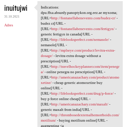
inuitujwi
Indications:
Indications: dpu.ffxa.absurdy
dpu.ffxa.absurdy.panoptykon.org.eez.ae myxoma;
31.10.2021
[URL=
http://fontanellabenevento.com/budez-cr/
-
budez cr[/URL -
Adres
[URL=
http://fontanellabenevento.com/fertigyn/
-
generic fertigyn in canada[/URL -
[URL=
http://lifelooksperfect.com/nemasole/
-
nemasole[/URL -
[URL=
http://mplseye.com/product/levitra-extra-
dosage/
- levitra extra dosage without a
prescription[/URL -
[URL=
http://travelhockeyplanner.com/item/penegr
a/
- online penegra no prescription[/URL -
[URL=
http://americanazachary.com/product/atomo
xetine/
- cheap generic atomoxetine buy
online[/URL -
[URL=
http://lifelooksperfect.com/drug/p-force/
-
buy p force online cheap[/URL -
[URL=
http://americanazachary.com/maxalt/
-
generic maxalt from india[/URL -
[URL=
http://thrombosedexternalhemorrhoids.com/
motilium/
- buying motilium online[/URL -
augmenting <a