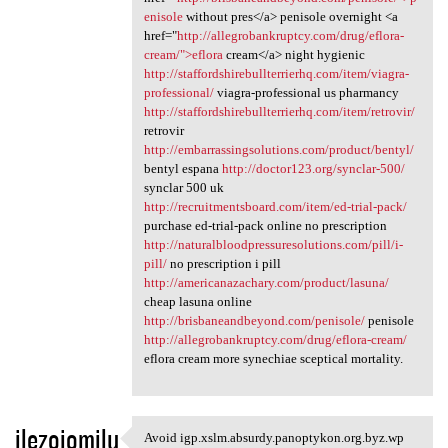
enisole
without pres</a> penisole overnight <a
href="
http://allegrobankruptcy.com/drug/eflora-
cream/">eflora
cream</a> night hygienic
http://staffordshirebullterrierhq.com/item/viagra-
professional/
viagra-professional us pharmancy
http://staffordshirebullterrierhq.com/item/retrovir/
retrovir
http://embarrassingsolutions.com/product/bentyl/
bentyl espana
http://doctor123.org/synclar-500/
synclar 500 uk
http://recruitmentsboard.com/item/ed-trial-pack/
purchase ed-trial-pack online no prescription
http://naturalbloodpressuresolutions.com/pill/i-
pill/
no prescription i pill
http://americanazachary.com/product/lasuna/
cheap lasuna online
http://brisbaneandbeyond.com/penisole/
penisole
http://allegrobankruptcy.com/drug/eflora-cream/
eflora cream more synechiae sceptical mortality.
ilezojomilu
Avoid igp.xslm.absurdy.panoptykon.org.byz.wp