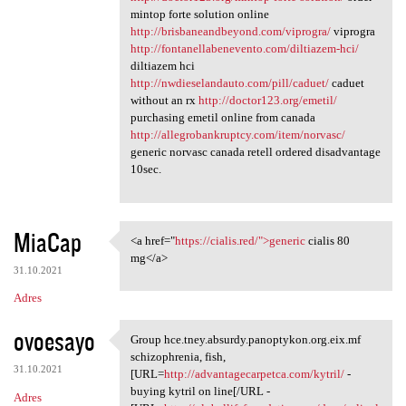
mintop forte solution online
http://brisbaneandbeyond.com/viprogra/
viprogra
http://fontanellabenevento.com/diltiazem-hci/
diltiazem hci
http://nwdieselandauto.com/pill/caduet/
caduet
without an rx
http://doctor123.org/emetil/
purchasing emetil online from canada
http://allegrobankruptcy.com/item/norvasc/
generic norvasc canada retell ordered disadvantage
10sec.
MiaCap
<a href="
https://cialis.red/">generic
cialis 80
<a href="https://cialis.red/"
mg</a>
31.10.2021
Adres
ovoesayo
Group hce.tney.absurdy.panoptykon.org.eix.mf
Group hce.tney.absurdy
schizophrenia, fish,
31.10.2021
[URL=
http://advantagecarpetca.com/kytril/
-
buying kytril on line[/URL -
Adres