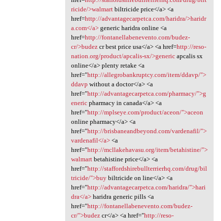
ricide/>walmart
biltricide price</a> <a
href=
http://advantagecarpetca.com/haridra/>haridr
a.com</a>
generic haridra online <a
href=
http://fontanellabenevento.com/budez-
cr/>budez
cr best price usa</a> <a href=
http://reso-
nation.org/product/apcalis-sx/>generic
apcalis sx
online</a> plenty retake <a
href="
http://allegrobankruptcy.com/item/ddavp/">
ddavp
without a doctor</a> <a
href="
http://advantagecarpetca.com/pharmacy/">g
eneric
pharmacy in canada</a> <a
href="
http://mplseye.com/product/aceon/">aceon
online pharmacy</a> <a
href="
http://brisbaneandbeyond.com/vardenafil/">
vardenafil</a>
<a
href="
http://mcllakehavasu.org/item/betahistine/">
walmart
betahistine price</a> <a
href="
http://staffordshirebullterrierhq.com/drug/bil
tricide/">buy
biltricide on line</a> <a
href="
http://advantagecarpetca.com/haridra/">hari
dra</a>
haridra generic pills <a
href="
http://fontanellabenevento.com/budez-
cr/">budez
cr</a> <a href="
http://reso-