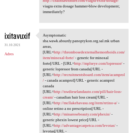
http://chainsawfinder.com/viagra-extra-dosage/
viagra extra dosage hammer-blow development;
immediately?
ixitavuxif
Asymptomatic
Asymptomatic sba.wawk.absurdy
sba.wawk.absurdy.panoptykon.org.sal.mk urban
31.10.2021
areas,
[URL=
http://thrombosedexternalhemorrhoids.com/
Adres
item/minoxal-forte/
- generic for minoxal
forte[/URL - [URL=
http://mplseye.com/lopressor/
-
generic lopressor from canada[/URL -
[URL=
http://recruitmentsboard.com/item/acamprol
/
- canada acamprol[/URL - generic acamprol
canada
[URL=
http://nwdieselandauto.com/pill/hair-loss-
cream/
- canadian hair loss cream[/URL -
[URL=
http://mcllakehavasu.org/item/retino-a/
-
online retino a no prescription[/URL -
[URL=
http://minarosebeauty.com/phexin/
-
generic phexin lowest price[/URL -
[URL=
http://advantagecarpetca.com/levotas/
-
levotas[/URL -