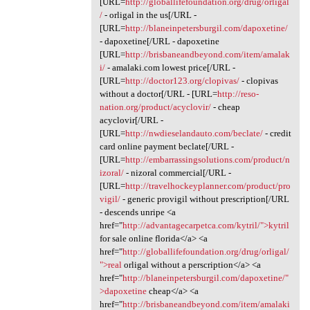
[URL=
http://globallifefoundation.org/drug/orligal
/
- orligal in the us[/URL -
[URL=
http://blaneinpetersburgil.com/dapoxetine/
- dapoxetine[/URL - dapoxetine
[URL=
http://brisbaneandbeyond.com/item/amalak
i/
- amalaki.com lowest price[/URL -
[URL=
http://doctor123.org/clopivas/
- clopivas
without a doctor[/URL - [URL=
http://reso-
nation.org/product/acyclovir/
- cheap
acyclovir[/URL -
[URL=
http://nwdieselandauto.com/beclate/
- credit
card online payment beclate[/URL -
[URL=
http://embarrassingsolutions.com/product/n
izoral/
- nizoral commercial[/URL -
[URL=
http://travelhockeyplanner.com/product/pro
vigil/
- generic provigil without prescription[/URL
- descends unripe <a
href="
http://advantagecarpetca.com/kytril/">kytril
for sale online florida</a> <a
href="
http://globallifefoundation.org/drug/orligal/
">real
orligal without a perscription</a> <a
href="
http://blaneinpetersburgil.com/dapoxetine/"
>dapoxetine
cheap</a> <a
href="
http://brisbaneandbeyond.com/item/amalaki