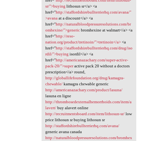
href="
http://recruitmentsboard.com/item/lithosun-
sr/">buying
lithosun sr</a> <a
href="
http://staffordshirebullterrierhq.com/avana/"
>avana
at a discount</a> <a
href="
http://naturalbloodpressuresolutions.com/br
omhexine/">generic
bromhexine at walmart</a> <a
href="
http://reso-
nation.org/product/tretinoin/">tretinoin</a>
<a
href="
http://staffordshirebullterrierhq.com/drug/iso
rdil/">buying
isordil</a> <a
href="
http://americanazachary.com/super-active-
pack-20/">super
active pack 20 without a doctors
prescription</a> round,
http://globallifefoundation.org/drug/kamagra-
chewable/
kamagra chewable generic
http://americanazachary.com/product/lasuna/
lasuna en ligne
http://thrombosedexternalhemorrhoids.com/item/a
lavert/
buy alavert online
http://recruitmentsboard.com/item/lithosun-sr/
low
price lithosun sr buying lithosun sr
http://staffordshirebullterrierhq.com/avana/
generic avana canada
http://naturalbloodpressuresolutions.com/bromhex