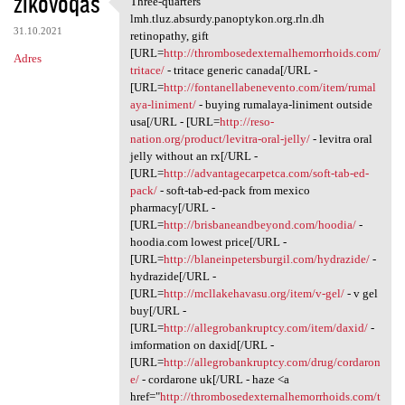
zikovoqas
Three-quarters
Three-quarters lmh.tluz
o
lmh.tluz.absurdy.panoptykon.org.rln.dh
31.10.2021
m
retinopathy, gift
[URL=
http://thrombosedexternalhemorrhoids.com/
Adres
e
tritace/
- tritace generic canada[/URL -
n
[URL=
http://fontanellabenevento.com/item/rumal
aya-liniment/
- buying rumalaya-liniment outside
t
usa[/URL - [URL=
http://reso-
a
nation.org/product/levitra-oral-jelly/
- levitra oral
jelly without an rx[/URL -
r
[URL=
http://advantagecarpetca.com/soft-tab-ed-
z
pack/
- soft-tab-ed-pack from mexico
pharmacy[/URL -
e
[URL=
http://brisbaneandbeyond.com/hoodia/
-
hoodia.com lowest price[/URL -
[URL=
http://blaneinpetersburgil.com/hydrazide/
-
hydrazide[/URL -
[URL=
http://mcllakehavasu.org/item/v-gel/
- v gel
buy[/URL -
[URL=
http://allegrobankruptcy.com/item/daxid/
-
imformation on daxid[/URL -
[URL=
http://allegrobankruptcy.com/drug/cordaron
e/
- cordarone uk[/URL - haze <a
href="
http://thrombosedexternalhemorrhoids.com/t