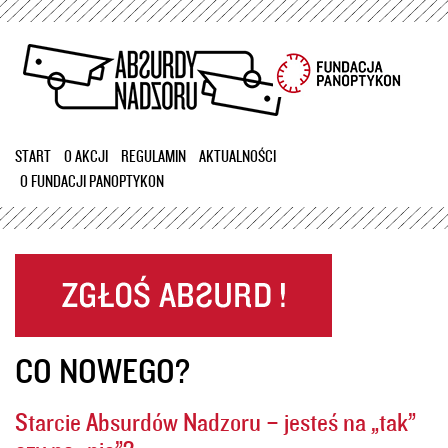
Przejdź
do
treści
START
O AKCJI
REGULAMIN
AKTUALNOŚCI
O FUNDACJI PANOPTYKON
CO NOWEGO?
Starcie Absurdów Nadzoru – jesteś na „tak”