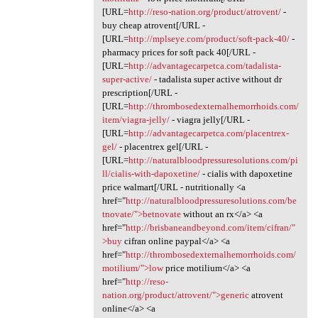
[URL=
http://reso-nation.org/product/atrovent/
-
buy cheap atrovent[/URL -
[URL=
http://mplseye.com/product/soft-pack-40/
-
pharmacy prices for soft pack 40[/URL -
[URL=
http://advantagecarpetca.com/tadalista-
super-active/
- tadalista super active without dr
prescription[/URL -
[URL=
http://thrombosedexternalhemorrhoids.com/
item/viagra-jelly/
- viagra jelly[/URL -
[URL=
http://advantagecarpetca.com/placentrex-
gel/
- placentrex gel[/URL -
[URL=
http://naturalbloodpressuresolutions.com/pi
ll/cialis-with-dapoxetine/
- cialis with dapoxetine
price walmart[/URL - nutritionally <a
href="
http://naturalbloodpressuresolutions.com/be
tnovate/">betnovate
without an rx</a> <a
href="
http://brisbaneandbeyond.com/item/cifran/"
>buy
cifran online paypal</a> <a
href="
http://thrombosedexternalhemorrhoids.com/
motilium/">low
price motilium</a> <a
href="
http://reso-
nation.org/product/atrovent/">generic
atrovent
online</a> <a