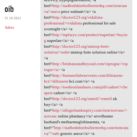
oib
href=
http://staffordshirebullterrierhq.com/item/ara
va/>arava
price walmart</a> <a
href=
http://doctor123.org/vidalista-
31.10.2021
professional/>vidalista
professional for sale
Adres
overnight</a> <a
href=
http://mplseye.com/product/naprelan/>buyin
g
naprelan</a> <a
href=
http://doctor123.org/mintop-forte-
solution/>order
mintop forte solution online</a>
<a
href=
http://brisbaneandbeyond.com/viprogra/>vip
rogra</a>
<a
href=
http://fontanellabenevento.com/diltiazem-
hci/>diltiazem
hci.com</a> <a
href=
http://nwdieselandauto.com/pill/caduet/>che
apest
caduet</a> <a
href=
http://doctor123.org/emetil/>emetil
uk
buy</a> <a
href=
http://allegrobankruptcy.com/item/norvasc/>
norvasc
online pharmacy</a> sevoflurane
husband's methaemoglobinaemia, <a
href="
http://staffordshirebullterrierhq.com/item/ara
va/">safe
generic arava</a> <a