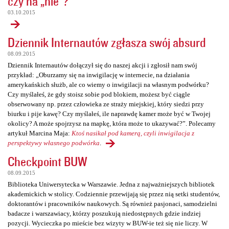
czy na „nie”?
03.10.2015
Dziennik Internautów zgłasza swój absurd
08.09.2015
Dziennik Internautów dołączył się do naszej akcji i zgłosił nam swój
przykład: „Oburzamy się na inwigilację w internecie, na działania
amerykańskich służb, ale co wiemy o inwigilacji na własnym podwórku?
Czy myślałeś, że gdy stoisz sobie pod blokiem, możesz być ciągle
obserwowany np. przez człowieka ze straży miejskiej, który siedzi przy
biurku i pije kawę? Czy myślałeś, ile naprawdę kamer może być w Twojej
okolicy? A może spojrzysz na mapkę, która może to ukazywać?”. Polecamy
artykuł Marcina Maja:
Ktoś nasikał pod kamerą, czyli inwigilacja z
perspektywy własnego podwórka
.
Checkpoint BUW
08.09.2015
Biblioteka Uniwersytecka w Warszawie. Jedna z najważniejszych bibliotek
akademickich w stolicy. Codziennie przewijają się przez nią setki studentów,
doktorantów i pracowników naukowych. Są również pasjonaci, samodzielni
badacze i warszawiacy, którzy poszukują niedostępnych gdzie indziej
pozycji. Wycieczka po mieście bez wizyty w BUW-ie też się nie liczy. W