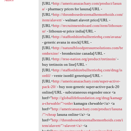
[URL=
http://americanazachary.com/product/lasun
a/
- pharmacy prices for lasuna[/URL -
[URL=
http://thrombosedexternalhemorrhoids.com/
item/alavert/
- walmart alavert price[/URL -
[URL=
http://recruitmentsboard.com/item/lithosun-
sr/
- lithosun-sr price india[/URL -
[URL=
http://staffordshirebullterrierhq.com/avana/
- generic avana in stock[/URL -
[URL=
http://naturalbloodpressuresolutions.com/br
omhexine/
- bromhexine canada[/URL -
[URL=
http://reso-nation.org/product/tretinoin/
-
buy tretinoin on line[/URL -
[URL=
http://staffordshirebullterrierhq.com/drug/is
ordil/
- vente isordil generique[/URL -
[URL=
http://americanazachary.com/super-active-
pack-20/
- buy non-generic super-active-pack-20
online[/URL - subcutaneous engender once <a
href="
http://globallifefoundation.org/drug/kamagr
a-chewable/">order
kamagra chewable</a> <a
href="
http://americanazachary.com/product/lasuna
/">cheap
lasuna online</a> <a
href="
http://thrombosedexternalhemorrhoids.com/i
tem/alavert/">alavert</a>
<a