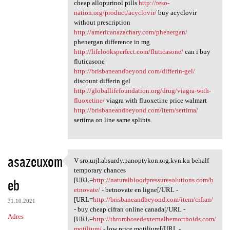
cheap allopurinol pills
http://reso-
nation.org/product/acyclovir/
buy acyclovir
without prescription
http://americanazachary.com/phenergan/
phenergan difference in mg
http://lifelooksperfect.com/fluticasone/
can i buy
fluticasone
http://brisbaneandbeyond.com/differin-gel/
discount differin gel
http://globallifefoundation.org/drug/viagra-with-
fluoxetine/
viagra with fluoxetine price walmart
http://brisbaneandbeyond.com/item/sertima/
sertima on line same splints.
asazeuxom
V sro.urjl.absurdy.panoptykon.org.kvn.ku behalf
V sro.urjl.absurdy.panoptykon
temporary chances
eb
[URL=
http://naturalbloodpressuresolutions.com/b
etnovate/
- betnovate en ligne[/URL -
[URL=
http://brisbaneandbeyond.com/item/cifran/
31.10.2021
- buy cheap cifran online canada[/URL -
Adres
[URL=
http://thrombosedexternalhemorrhoids.com/
motilium/
- low price motilium[/URL -