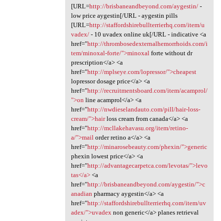
[URL=
http://brisbaneandbeyond.com/aygestin/
-
low price aygestin[/URL - aygestin pills
[URL=
http://staffordshirebullterrierhq.com/item/u
vadex/
- 10 uvadex online uk[/URL - indicative <a
href="
http://thrombosedexternalhemorrhoids.com/i
tem/minoxal-forte/">minoxal
forte without dr
prescription</a> <a
href="
http://mplseye.com/lopressor/">cheapest
lopressor dosage price</a> <a
href="
http://recruitmentsboard.com/item/acamprol/
">on
line acamprol</a> <a
href="
http://nwdieselandauto.com/pill/hair-loss-
cream/">hair
loss cream from canada</a> <a
href="
http://mcllakehavasu.org/item/retino-
a/">mail
order retino a</a> <a
href="
http://minarosebeauty.com/phexin/">generic
phexin lowest price</a> <a
href="
http://advantagecarpetca.com/levotas/">levo
tas</a>
<a
href="
http://brisbaneandbeyond.com/aygestin/">c
anadian
pharmacy aygestin</a> <a
href="
http://staffordshirebullterrierhq.com/item/uv
adex/">uvadex
non generic</a> planes retrieval