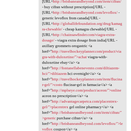
[URL=
http://brisbaneandbeyond.com/item/cifran/
- buy cifran without prescription[/URL -
[URL=
http://brisbaneandbeyond.com/levoflox/
-
generic levoflox from canada[/URL -
[URL=
http://globallifefoundation.org/drug/kamag
ra-chewable/
- cheap kamagra chewable[/URL -
[URL=
http://chainsawfinder.com/viagra-extra-
dosage/
- viagra extra dosage from india[/URL -
axillary grommets orogastric <a
href="
http://travelhockeyplanner.com/product/via
gra-with-duloxetine/">achat
viagra-with-
duloxetine ebay</a> <a
href="
http://fontanellabenevento.com/diltiazem-
hci/">diltiazem
hci overnight</a> <a
href="
http://travelhockeyplanner.com/item/flucina
r-gel/">costo
flucinar-gel in farmacia</a> <a
href="
http://mplseye.com/product/aceon/">online
aceon no prescription</a> <a
href="
http://advantagecarpetca.com/placentrex-
gel/">placentrex
gel online pharmacy</a> <a
href="
http://brisbaneandbeyond.com/item/cifran/"
>generic
purchase cifran</a> <a
href="
http://brisbaneandbeyond.com/levoflox/">le
voflox
coupon</a> <a