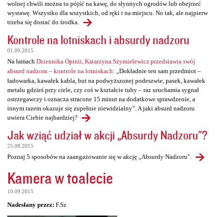
wolnej chwili można tu pójść na kawę, do słynnych ogrodów lub obejrzeć
wystawę. Wszystko dla wszystkich, od ręki i na miejscu. No tak, ale najpierw
trzeba się dostać do środka.
Kontrole na lotniskach i absurdy nadzoru
01.09.2015
Na łamach
Dziennika Opinii, Katarzyna Szymielewicz przedstawia swój
absurd nadzoru – kontrole na lotniskach
: „Dokładnie ten sam przedmiot –
ładowarka, kawałek kabla, but na podwyższonej podeszwie, pasek, kawałek
metalu gdzieś przy ciele, czy coś w kształcie tuby – raz uruchamia sygnał
ostrzegawczy i oznacza stracone 15 minut na dodatkowe sprawdzenie, a
innym razem okazuje się zupełnie niewidzialny”. A jaki absurd nadzoru
uwiera Ciebie najbardziej?
Jak wziąć udział w akcji „Absurdy Nadzoru"?
25.08.2015
Poznaj 5 sposobów na zaangażowanie się w akcję „Absurdy Nadzoru".
Kamera w toalecie
10.09.2015
Nadesłany przez:
F.Sz