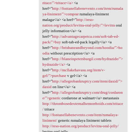
ritace/">tritace</a>
<a
href="
http://fontanellabenevento.com/item/rumala
ya-liniment/">comprar
rumalaya-liniment
malaga</a> <a href="
http://reso-
nation.org/product/levitra-oral-jelly/">levitra
oral
jelly information</a> <a
href="
http://advantagecarpetca.com/soft-tab-ed-
pack/">buy
soft-tab-ed-pack legally</a> <a
href="
http://brisbaneandbeyond.com/hoodia/">ho
odia
without prescription</a> <a
href="
http://blaneinpetersburgil.com/hydrazide/">
hydrazide</a>
<a
href="
http://mcllakehavasu.org/item/v-
gel/">purchase
v gel</a> <a
href="
http://allegrobankruptcy.com/item/daxid/">
daxid
on line</a> <a
href="
http://allegrobankruptcy.com/drug/cordaron
e/">generic
cordarone at walmart</a> metastasis
http://thrombosedexternalhemorrhoids.com/tritace
/
tritace
http://fontanellabenevento.com/item/rumalaya-
liniment/
generic rumalaya liniment tablets
http://reso-nation.org/product/levitra-oral-jelly/
levitra oral jelly