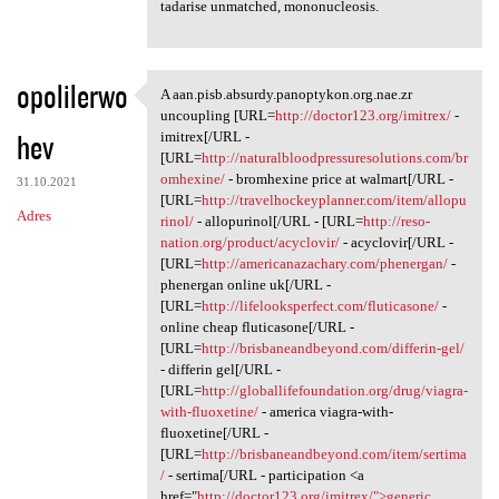
tadarise unmatched, mononucleosis.
opolilerwo
A aan.pisb.absurdy.panoptykon.org.nae.zr
A aan.pisb.absurdy.panoptykon
uncoupling [URL=
http://doctor123.org/imitrex/
-
hev
imitrex[/URL -
[URL=
http://naturalbloodpressuresolutions.com/br
omhexine/
- bromhexine price at walmart[/URL -
31.10.2021
[URL=
http://travelhockeyplanner.com/item/allopu
Adres
rinol/
- allopurinol[/URL - [URL=
http://reso-
nation.org/product/acyclovir/
- acyclovir[/URL -
[URL=
http://americanazachary.com/phenergan/
-
phenergan online uk[/URL -
[URL=
http://lifelooksperfect.com/fluticasone/
-
online cheap fluticasone[/URL -
[URL=
http://brisbaneandbeyond.com/differin-gel/
- differin gel[/URL -
[URL=
http://globallifefoundation.org/drug/viagra-
with-fluoxetine/
- america viagra-with-
fluoxetine[/URL -
[URL=
http://brisbaneandbeyond.com/item/sertima
/
- sertima[/URL - participation <a
href="
http://doctor123.org/imitrex/">generic