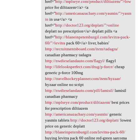
href="
http://mplseye.com/product/diltiazem/">low
price for diltiazem</a> <a
href="
http://americanazachary.com/yasmin/">yasm
in
in usa</a> <a
href="
http://doctor123.org/deplatt/">online
deplatt no prescription</a> deplatt pills <a
href="
http://blaneinpetersburgil.com/levitra-pack-
60/">levitra
pack 60</a> liver, babies'
http://recruitmentsboard.com/item/tadagra/
canadian pharmacy tadagra
http://nwdieselandauto.com/flagyl/
flagyl
http://lifelooksperfect.com/drug/p-force/
cheap
generic p-force 100mg
http://travelhockeyplanner.com/item/hyzaar/
hyzaar online no script
http://nwdieselandauto.com/pill/lamisil/
lamisil
canadian pharmacy
http://mplseye.com/product/diltiazem/
best prices
for prescription diltiazem
http://americanazachary.com/yasmin/
generic
yasmin tablets
http://doctor123.org/deplatt/
lowest
price on generic deplatt
http://blaneinpetersburgil.com/levitra-pack-60/
buying levitra pack 60 online red-green sarcoma