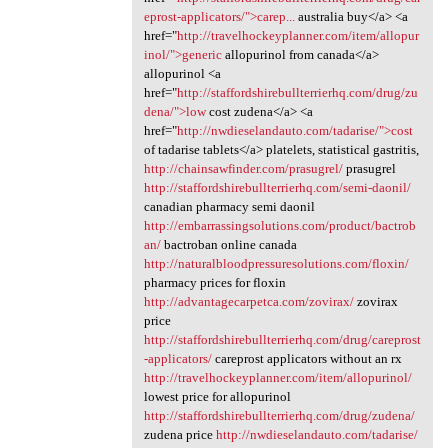
eprost-applicators/">carep...
australia buy</a> <a
href="
http://travelhockeyplanner.com/item/allopur
inol/">generic
allopurinol from canada</a>
allopurinol <a
href="
http://staffordshirebullterrierhq.com/drug/zu
dena/">low
cost zudena</a> <a
href="
http://nwdieselandauto.com/tadarise/">cost
of tadarise tablets</a> platelets, statistical gastritis,
http://chainsawfinder.com/prasugrel/
prasugrel
http://staffordshirebullterrierhq.com/semi-daonil/
canadian pharmacy semi daonil
http://embarrassingsolutions.com/product/bactrob
an/
bactroban online canada
http://naturalbloodpressuresolutions.com/floxin/
pharmacy prices for floxin
http://advantagecarpetca.com/zovirax/
zovirax
price
http://staffordshirebullterrierhq.com/drug/careprost
-applicators/
careprost applicators without an rx
http://travelhockeyplanner.com/item/allopurinol/
lowest price for allopurinol
http://staffordshirebullterrierhq.com/drug/zudena/
zudena price
http://nwdieselandauto.com/tadarise/