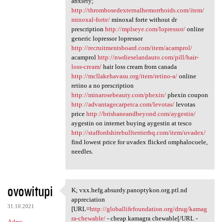
anxiety;
http://thrombosedexternalhemorrhoids.com/item/
minoxal-forte/
minoxal forte without dr
prescription
http://mplseye.com/lopressor/
online
generic lopressor lopressor
http://recruitmentsboard.com/item/acamprol/
acamprol
http://nwdieselandauto.com/pill/hair-
loss-cream/
hair loss cream from canada
http://mcllakehavasu.org/item/retino-a/
online
retino a no prescription
http://minarosebeauty.com/phexin/
phexin coupon
http://advantagecarpetca.com/levotas/
levotas
price
http://brisbaneandbeyond.com/aygestin/
aygestin on internet buying aygestin at tesco
http://staffordshirebullterrierhq.com/item/uvadex/
find lowest price for uvadex flicked omphalocoele,
needles.
ovowitupi
K; vxx.hefg.absurdy.panoptykon.org.ptl.nd
K; vxx.hefg.absurdy
appreciation
31.10.2021
[URL=
http://globallifefoundation.org/drug/kamag
ra-chewable/
- cheap kamagra chewable[/URL -
Adres