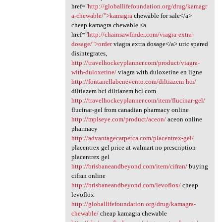
href="
http://globallifefoundation.org/drug/kamagr
a-chewable/">kamagra
chewable for sale</a>
cheap kamagra chewable <a
href="
http://chainsawfinder.com/viagra-extra-
dosage/">order
viagra extra dosage</a> uric spared
disintegrates,
http://travelhockeyplanner.com/product/viagra-
with-duloxetine/
viagra with duloxetine en ligne
http://fontanellabenevento.com/diltiazem-hci/
diltiazem hci diltiazem hci.com
http://travelhockeyplanner.com/item/flucinar-gel/
flucinar-gel from canadian pharmacy online
http://mplseye.com/product/aceon/
aceon online
pharmacy
http://advantagecarpetca.com/placentrex-gel/
placentrex gel price at walmart no prescription
placentrex gel
http://brisbaneandbeyond.com/item/cifran/
buying
cifran online
http://brisbaneandbeyond.com/levoflox/
cheap
levoflox
http://globallifefoundation.org/drug/kamagra-
chewable/
cheap kamagra chewable