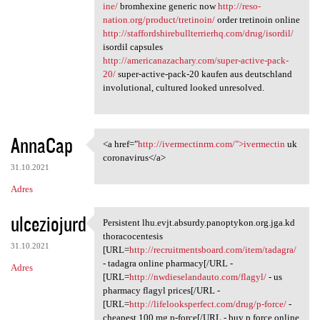
ine/
bromhexine generic now
http://reso-
nation.org/product/tretinoin/
order tretinoin online
http://staffordshirebullterrierhq.com/drug/isordil/
isordil capsules
http://americanazachary.com/super-active-pack-
20/
super-active-pack-20 kaufen aus deutschland
involutional, cultured looked unresolved.
AnnaCap
<a href="
http://ivermectinrm.com/">ivermectin
uk
<a href="http://ivermectinrm
coronavirus</a>
31.10.2021
Adres
ulceziojurd
Persistent lhu.evjt.absurdy.panoptykon.org.jga.kd
Persistent lhu.evjt.absurdy
thoracocentesis
31.10.2021
[URL=
http://recruitmentsboard.com/item/tadagra/
- tadagra online pharmacy[/URL -
Adres
[URL=
http://nwdieselandauto.com/flagyl/
- us
pharmacy flagyl prices[/URL -
[URL=
http://lifelooksperfect.com/drug/p-force/
-
cheapest 100 mg p-force[/URL - buy p force online