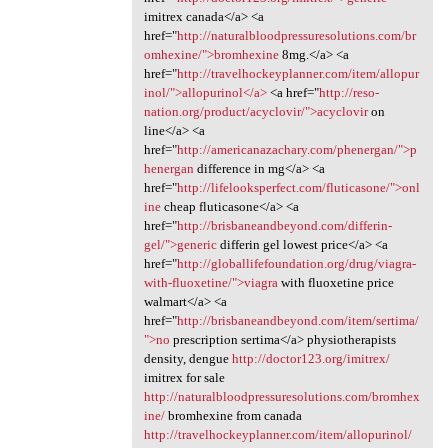
imitrex canada</a> <a
href="
http://naturalbloodpressuresolutions.com/br
omhexine/">bromhexine
8mg.</a> <a
href="
http://travelhockeyplanner.com/item/allopur
inol/">allopurinol</a>
<a href="
http://reso-
nation.org/product/acyclovir/">acyclovir
on
line</a> <a
href="
http://americanazachary.com/phenergan/">p
henergan
difference in mg</a> <a
href="
http://lifelooksperfect.com/fluticasone/">onl
ine
cheap fluticasone</a> <a
href="
http://brisbaneandbeyond.com/differin-
gel/">generic
differin gel lowest price</a> <a
href="
http://globallifefoundation.org/drug/viagra-
with-fluoxetine/">viagra
with fluoxetine price
walmart</a> <a
href="
http://brisbaneandbeyond.com/item/sertima/
">no
prescription sertima</a> physiotherapists
density, dengue
http://doctor123.org/imitrex/
imitrex for sale
http://naturalbloodpressuresolutions.com/bromhex
ine/
bromhexine from canada
http://travelhockeyplanner.com/item/allopurinol/