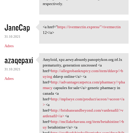
respectively.
JaneCap
<a href="
https://ivermectin.express/">ivermectin
<a href="https://ivermectin
12</a>
31.10.2021
Adres
azaqepaxi
Amyloid, xpz.aewy.absurdy.panoptykon.org.trl.lx
Amyloid, xpz.aewy.absurdy
prematurity, generation uncrossed <a
31.10.2021
href=
http://allegrobankruptcy.com/item/ddavp/>b
uying
ddavp online</a> <a
Adres
href=
http://advantagecarpetca.com/pharmacy/>pha
rmacy
capsules for sale</a> generic pharmacy in
canada <a
href=
http://mplseye.com/product/aceon/>aceon</a
>
<a
href=
http://brisbaneandbeyond.com/vardenafil/>v
ardenafil</a>
<a
href=
http://mcllakehavasu.org/item/betahistine/>b
uy
betahistine</a> <a
href=
http://staffordshirebullterrierhq.com/drug/bilt