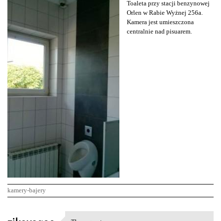
Toaleta przy stacji benzynowej
Orlen w Rabie Wyżnej 256a.
Kamera jest umieszczona
centralnie nad pisuarem.
kamery-bajery
K