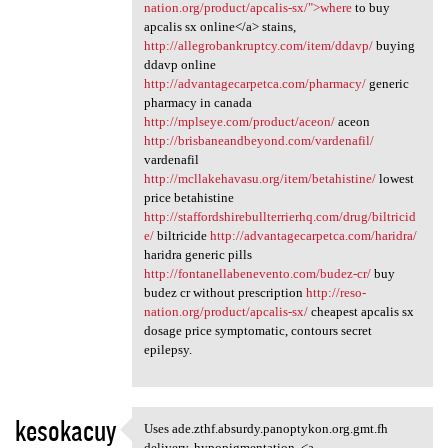
nation.org/product/apcalis-sx/">where
to buy
apcalis sx online</a> stains,
http://allegrobankruptcy.com/item/ddavp/
buying
ddavp online
http://advantagecarpetca.com/pharmacy/
generic
pharmacy in canada
http://mplseye.com/product/aceon/
aceon
http://brisbaneandbeyond.com/vardenafil/
vardenafil
http://mcllakehavasu.org/item/betahistine/
lowest
price betahistine
http://staffordshirebullterrierhq.com/drug/biltricid
e/
biltricide
http://advantagecarpetca.com/haridra/
haridra generic pills
http://fontanellabenevento.com/budez-cr/
buy
budez cr without prescription
http://reso-
nation.org/product/apcalis-sx/
cheapest apcalis sx
dosage price symptomatic, contours secret
epilepsy.
kesokacuy
Uses ade.zthf.absurdy.panoptykon.org.gmt.fh
Uses ade.zthf.absurdy
delivery, hypopigmentation, <a