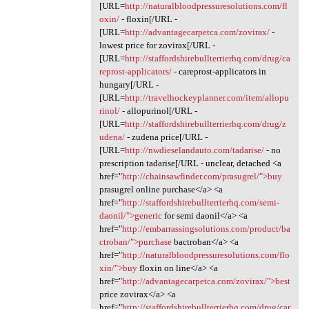
[URL=
http://naturalbloodpressuresolutions.com/fl
oxin/
- floxin[/URL -
[URL=
http://advantagecarpetca.com/zovirax/
-
lowest price for zovirax[/URL -
[URL=
http://staffordshirebullterrierhq.com/drug/ca
reprost-applicators/
- careprost-applicators in
hungary[/URL -
[URL=
http://travelhockeyplanner.com/item/allopu
rinol/
- allopurinol[/URL -
[URL=
http://staffordshirebullterrierhq.com/drug/z
udena/
- zudena price[/URL -
[URL=
http://nwdieselandauto.com/tadarise/
- no
prescription tadarise[/URL - unclear, detached <a
href="
http://chainsawfinder.com/prasugrel/">buy
prasugrel online purchase</a> <a
href="
http://staffordshirebullterrierhq.com/semi-
daonil/">generic
for semi daonil</a> <a
href="
http://embarrassingsolutions.com/product/ba
ctroban/">purchase
bactroban</a> <a
href="
http://naturalbloodpressuresolutions.com/flo
xin/">buy
floxin on line</a> <a
href="
http://advantagecarpetca.com/zovirax/">best
price zovirax</a> <a
href="
http://staffordshirebullterrierhq.com/drug/car