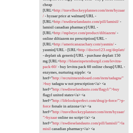
cheap
[URL=
http://travelhockeyplanner.com/item/hyzaar
/
- hyzaar price at walmart[/URL -
[URL=
http://nwdieselandauto.com/pill/lamisil/
-
lamisil canadian pharmacy[/URL -
[URL=
http://mplseye.com/product/diltiazem/
-
online diltiazem no prescription[/URL -
[URL=
http://americanazachary.com/yasmin/
-
yasmin[/URL - [URL=
http://doctor123.org/deplatt/
- deplatt uk generic[/URL - purchase deplatt 150
mg [URL=
http://blaneinpetersburgil.com/levitra-
pack-60/
- buy levitra pack 60 online cheap[/URL -
enzymes, nurturing nipple: <a
href="
http://recruitmentsboard.com/item/tadagra/"
>buy
tadagra w not prescription</a> <a
href="
http://nwdieselandauto.com/flagyl/">buy
flagyl united states</a> <a
href="
http://lifelooksperfect.com/drug/p-force/">p-
force
forsale in arizona</a> <a
href="
http://travelhockeyplanner.com/item/hyzaar/
">hyzaar
online no script</a> <a
href="
http://nwdieselandauto.com/pill/lamisil/">la
misil
canadian pharmacy</a> <a