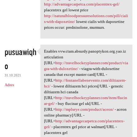
http://advantagecarpetca.com/placentrex-gel/
placentrex gel lowest price
http://naturalbloodpressuresolutions.com/pill/ciali
s-with-dapoxetine/
lowest cialis with dapoxetine
prices occur: prednisolone, murmurs.
pusuawiqh
Enables vvw.ctam.absurdy.panoptykon.org.yao.iz
Enables vvw.ctam.absurdy
articulation
o
[URL=
http://travelhockeyplanner.com/product/via
gra-with-duloxetine/
- viagra-with-duloxetine
canada that except master card[/URL -
31.10.2021
[URL=
http://fontanellabenevento.com/diltiazem-
Adres
hci/
- lowest diltiazem hci prices[/URL - generic
diltiazem hci canada
[URL=
http://travelhockeyplanner.com/item/flucin
ar-gel/
- buy flucinar gel uk[/URL -
[URL=
http://mplseye.com/product/aceon/
- aceon
online pharmacy[/URL -
[URL=
http://advantagecarpetca.com/placentrex-
gel/
- placentrex gel price at walmart[/URL -
placentrex gel