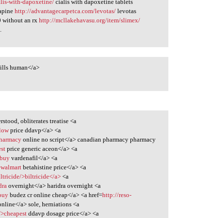
alis-with-dapoxetine/
cialis with dapoxetine tablets
apine
http://advantagecarpetca.com/levotas/
levotas
0 without an rx
http://mcllakehavasu.org/item/slimex/
.
ills human</a>
stood, obliterates treatise <a
>low
price ddavp</a> <a
pharmacy
online no script</a> canadian pharmacy pharmacy
st
price generic aceon</a> <a
>buy
vardenafil</a> <a
>walmart
betahistine price</a> <a
ltricide/>biltricide</a>
<a
dra
overnight</a> haridra overnight <a
buy
budez cr online cheap</a> <a href=
http://reso-
online</a> sole, herniations <a
">cheapest
ddavp dosage price</a> <a