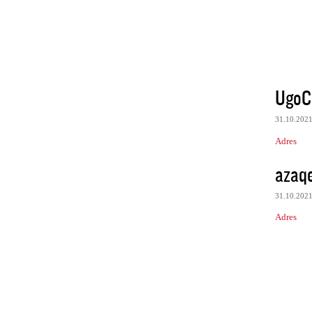
UgoC
31.10.202
Adres
azaq
31.10.202
Adres