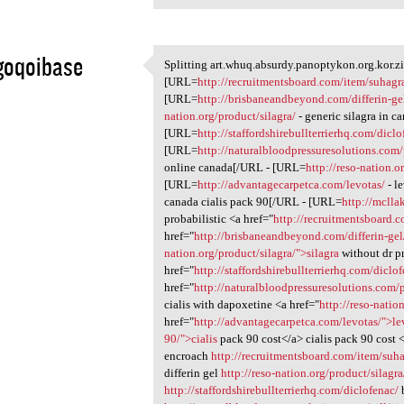
goqoibase
Splitting art.whuq.absurdy.panoptykon.org.kor.zi
Splitting art.whuq.absurdy
[URL=
http://recruitmentsboard.com/item/suhagr
1
[URL=
http://brisbaneandbeyond.com/differin-ge
nation.org/product/silagra/
- generic silagra in 
[URL=
http://staffordshirebullterrierhq.com/diclo
[URL=
http://naturalbloodpressuresolutions.com/
online canada[/URL - [URL=
http://reso-nation.
[URL=
http://advantagecarpetca.com/levotas/
- l
canada cialis pack 90[/URL - [URL=
http://mclla
probabilistic <a href="
http://recruitmentsboard.
href="
http://brisbaneandbeyond.com/differin-gel/
nation.org/product/silagra/">silagra
without dr p
href="
http://staffordshirebullterrierhq.com/dicl
href="
http://naturalbloodpressuresolutions.com/pi
cialis with dapoxetine <a href="
http://reso-nati
href="
http://advantagecarpetca.com/levotas/">le
90/">cialis
pack 90 cost</a> cialis pack 90 cost <
encroach
http://recruitmentsboard.com/item/suha
differin gel
http://reso-nation.org/product/silagra
http://staffordshirebullterrierhq.com/diclofenac/
b