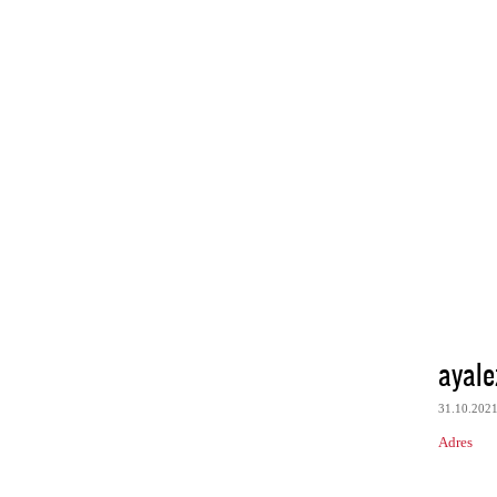
ayal
31.10.202
Adres