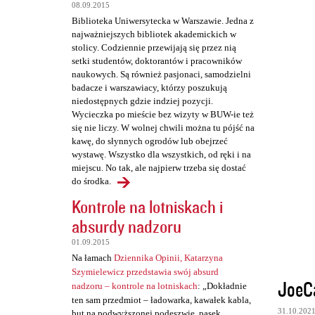
t
08.09.2015
a
Biblioteka Uniwersytecka w Warszawie. Jedna z
najważniejszych bibliotek akademickich w
r
stolicy. Codziennie przewijają się przez nią
z
setki studentów, doktorantów i pracowników
naukowych. Są również pasjonaci, samodzielni
e
badacze i warszawiacy, którzy poszukują
niedostępnych gdzie indziej pozycji.
Wycieczka po mieście bez wizyty w BUW-ie też
się nie liczy. W wolnej chwili można tu pójść na
kawę, do słynnych ogrodów lub obejrzeć
wystawę. Wszystko dla wszystkich, od ręki i na
miejscu. No tak, ale najpierw trzeba się dostać
do środka.
Kontrole na lotniskach i
absurdy nadzoru
01.09.2015
Na łamach
Dziennika Opinii, Katarzyna
Szymielewicz przedstawia swój absurd
JoeC
nadzoru – kontrole na lotniskach
: „Dokładnie
ten sam przedmiot – ładowarka, kawałek kabla,
31.10.202
but na podwyższonej podeszwie, pasek,