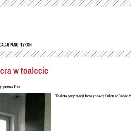
Przejdź
do
treści
DACJI PANOPTYKON
ra w toalecie
5
y przez:
F.Sz
Toaleta przy stacji benzynowej Orlen w Rabie 