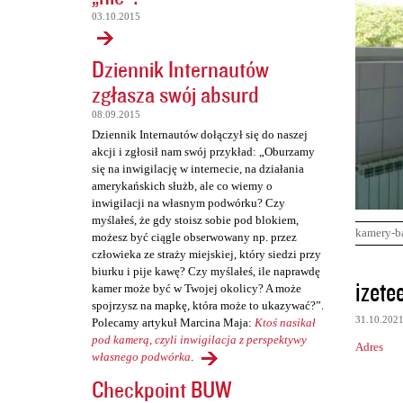
03.10.2015
Dziennik Internautów
zgłasza swój absurd
08.09.2015
Dziennik Internautów dołączył się do naszej
akcji i zgłosił nam swój przykład: „Oburzamy
się na inwigilację w internecie, na działania
amerykańskich służb, ale co wiemy o
inwigilacji na własnym podwórku? Czy
myślałeś, że gdy stoisz sobie pod blokiem,
kamery-b
możesz być ciągle obserwowany np. przez
człowieka ze straży miejskiej, który siedzi przy
biurku i pije kawę? Czy myślałeś, ile naprawdę
K
izete
kamer może być w Twojej okolicy? A może
o
spojrzysz na mapkę, która może to ukazywać?”.
31.10.202
Polecamy artykuł Marcina Maja:
Ktoś nasikał
m
pod kamerą, czyli inwigilacja z perspektywy
Adres
e
własnego podwórka
.
n
Checkpoint BUW