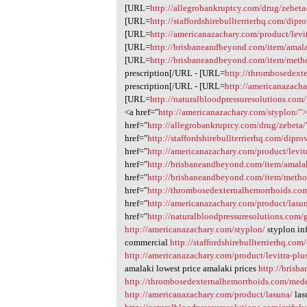
1
[URL=
http://allegrobankruptcy.com/drug/zebeta
[URL=
http://staffordshirebullterrierhq.com/dipr
[URL=
http://americanazachary.com/product/levit
[URL=
http://brisbaneandbeyond.com/item/amala
[URL=
http://brisbaneandbeyond.com/item/meth
prescription[/URL - [URL=
http://thrombosedext
prescription[/URL - [URL=
http://americanazach
[URL=
http://naturalbloodpressuresolutions.com/
<a href="
http://americanazachary.com/styplon/"
href="
http://allegrobankruptcy.com/drug/zebeta
href="
http://staffordshirebullterrierhq.com/dipro
href="
http://americanazachary.com/product/levit
href="
http://brisbaneandbeyond.com/item/amala
href="
http://brisbaneandbeyond.com/item/meth
href="
http://thrombosedexternalhemorrhoids.c
href="
http://americanazachary.com/product/lasu
href="
http://naturalbloodpressuresolutions.com/
http://americanazachary.com/styplon/
styplon in
commercial
http://staffordshirebullterrierhq.com
http://americanazachary.com/product/levitra-plu
amalaki lowest price amalaki prices
http://bris
http://thrombosedexternalhemorrhoids.com/med
http://americanazachary.com/product/lasuna/
las