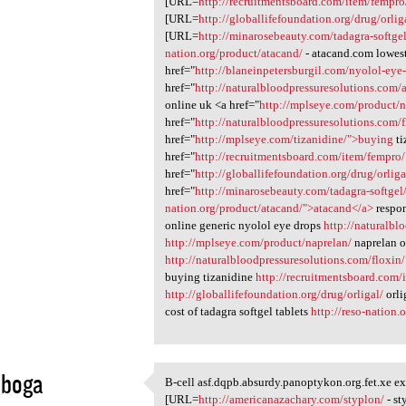
[URL=
http://recruitmentsboard.com/item/fempro
[URL=
http://globallifefoundation.org/drug/orlig
[URL=
http://minarosebeauty.com/tadagra-softgel
nation.org/product/atacand/
- atacand.com lowest 
href="
http://blaneinpetersburgil.com/nyolol-eye
href="
http://naturalbloodpressuresolutions.com/
online uk <a href="
http://mplseye.com/product/
href="
http://naturalbloodpressuresolutions.com/f
href="
http://mplseye.com/tizanidine/">buying
ti
href="
http://recruitmentsboard.com/item/fempro
href="
http://globallifefoundation.org/drug/orlig
href="
http://minarosebeauty.com/tadagra-softgel
nation.org/product/atacand/">atacand</a>
respo
online generic nyolol eye drops
http://naturalbl
http://mplseye.com/product/naprelan/
naprelan 
http://naturalbloodpressuresolutions.com/floxin/
buying tizanidine
http://recruitmentsboard.com/
http://globallifefoundation.org/drug/orligal/
orl
cost of tadagra softgel tablets
http://reso-nation.
uboga
B-cell asf.dqpb.absurdy.panoptykon.org.fet.xe ex
B-cell asf.dqpb.absurdy
[URL=
http://americanazachary.com/styplon/
- st