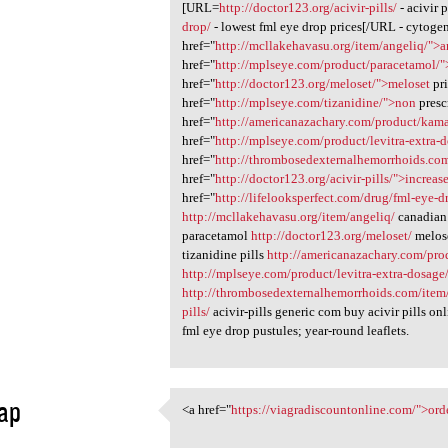
[URL=
http://doctor123.org/acivir-pills/
- acivir 
drop/
- lowest fml eye drop prices[/URL - cytogen
href="
http://mcllakehavasu.org/item/angeliq/">
href="
http://mplseye.com/product/paracetamol/
href="
http://doctor123.org/meloset/">meloset
pri
href="
http://mplseye.com/tizanidine/">non
presc
href="
http://americanazachary.com/product/kam
href="
http://mplseye.com/product/levitra-extra-d
href="
http://thrombosedexternalhemorrhoids.com
href="
http://doctor123.org/acivir-pills/">increas
href="
http://lifelooksperfect.com/drug/fml-eye-d
http://mcllakehavasu.org/item/angeliq/
canadian
paracetamol
http://doctor123.org/meloset/
melose
tizanidine pills
http://americanazachary.com/pro
http://mplseye.com/product/levitra-extra-dosage
http://thrombosedexternalhemorrhoids.com/item/
pills/
acivir-pills generic com buy acivir pills on
fml eye drop pustules; year-round leaflets.
ap
<a href="
https://viagradiscountonline.com/">ord
<a href="https:/
1