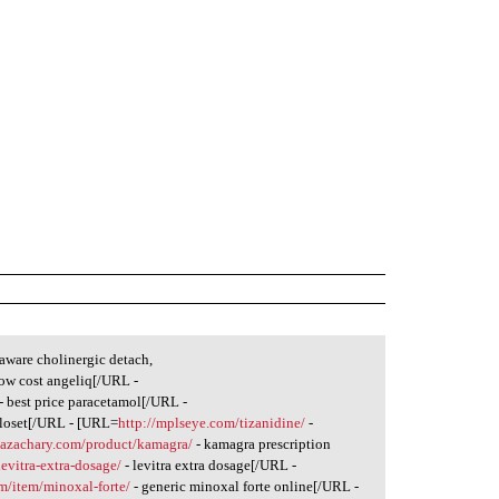
aware cholinergic detach,
low cost angeliq[/URL -
- best price paracetamol[/URL -
eloset[/URL - [URL=
http://mplseye.com/tizanidine/
-
nazachary.com/product/kamagra/
- kamagra prescription
evitra-extra-dosage/
- levitra extra dosage[/URL -
m/item/minoxal-forte/
- generic minoxal forte online[/URL -