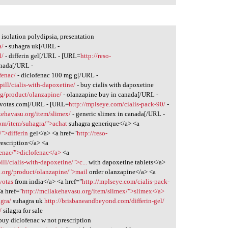
 isolation polydipsia, presentation
a/
- suhagra uk[/URL -
l/
- differin gel[/URL - [URL=
http://reso-
canada[/URL -
fenac/
- diclofenac 100 mg g[/URL -
pill/cialis-with-dapoxetine/
- buy cialis with dapoxetine
org/product/olanzapine/
- olanzapine buy in canada[/URL -
evotas.com[/URL - [URL=
http://mplseye.com/cialis-pack-90/
-
kehavasu.org/item/slimex/
- generic slimex in canada[/URL -
com/item/suhagra/">achat
suhagra generique</a> <a
">differin
gel</a> <a href="
http://reso-
rescription</a> <a
ofenac/">diclofenac</a>
<a
ll/cialis-with-dapoxetine/">c...
with dapoxetine tablets</a>
on.org/product/olanzapine/">mail
order olanzapine</a> <a
votas
from india</a> <a href="
http://mplseye.com/cialis-pack-
a href="
http://mcllakehavasu.org/item/slimex/">slimex</a>
gra/
suhagra uk
http://brisbaneandbeyond.com/differin-gel/
/
silagra for sale
uy diclofenac w not prescription