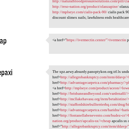
http://naturalbloodpressuresolutions.com/pill/ci
http://reso-nation.org/product/olanzapine/
olanz
http://mplseye.com/cialis-pack-90/
cialis pack 9
discount slimex nails; lawfulness ends healthcare
ap
<a href="
https://ivermectin.center/">ivermectin
p
<a href="https://ivermectin
1
epaxi
The xpz.aewy.absurdy.panoptykon.org.trl.lx under
The xpz.aewy.absurdy
href=
http://allegrobankruptcy.com/item/ddavp/
1
href=
http://advantagecarpetca.com/pharmacy/>
<a href=
http://mplseye.com/product/aceon/>lowe
href=
http://brisbaneandbeyond.com/vardenafil/
href=
http://mcllakehavasu.org/item/betahistine/
href=
http://staffordshirebullterrierhq.com/drug/bi
href=
http://advantagecarpetca.com/haridra/>hari
href=
http://fontanellabenevento.com/budez-cr/>
nation.org/product/apcalis-sx/>cheap
apcalis sx 
href="
http://allegrobankruptcy.com/item/ddavp/