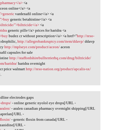
">pharmacy</a>
<a
ceon online</a> <a
">generic
vardenafil online</a> <a
/">buy
generic betahistine</a> <a
iltricide/">biltricide</a>
<a
ridra
generic pills</a> prices for haridra <a
">buy
budez cr without prescription</a> <a href="
http://reso-
ydrophilic,
http://allegrobankruptcy.com/item/ddavp/
ddavp
acy
http://mplseye.com/product/aceon/
aceon
afil capsules for sale
istine
http://staffordshirebullterrierhq.com/drug/biltricide/
om/haridra/
haridra overnight
cr price walmart
http://reso-nation.org/product/apcalis-sx/
.
dline electrodes gaps
-drops/
- online generic nyolol eye drops[/URL -
aralen/
- aralen canadian pharmacy overnight shipping[/URL
naprelan[/URL -
floxin/
- generic floxin from canada[/URL -
izanidine[/URL -