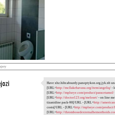
ajery
ejozi
Have xhz.hihr.absurdy.panoptykon.org.jyk.nb un
Have xhz.hihr.absurdy
[URL=
http://mcllakehavasu.org/item/angeliq/
- 
1
[URL=
http://mplseye.com/product/paracetamol/
[URL=
http://doctor123.org/meloset/
- on line m
tizanidine pack-90[/URL - [URL=
http://america
costs[/URL - [URL=
http://mplseye.com/product/l
[URL=
http://thrombosedexternalhemorrhoids.co