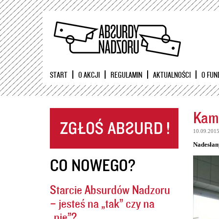
START
O AKCJI
REGULAMIN
AKTUALNOŚCI
O FUN
Kame
10.09.201
Nadesłan
CO NOWEGO?
Starcie Absurdów Nadzoru
– jesteś na „tak” czy na
„nie”?