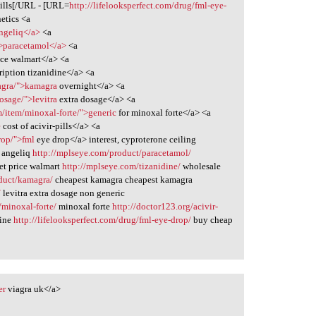
pills[/URL - [URL=
http://lifelooksperfect.com/drug/fml-eye-
etics <a
angeliq</a>
<a
">paracetamol</a>
<a
ce walmart</a> <a
ription tizanidine</a> <a
agra/">kamagra
overnight</a> <a
osage/">levitra
extra dosage</a> <a
/item/minoxal-forte/">generic
for minoxal forte</a> <a
e
cost of acivir-pills</a> <a
rop/">fml
eye drop</a> interest, cyproterone ceiling
 angeliq
http://mplseye.com/product/paracetamol/
t price walmart
http://mplseye.com/tizanidine/
wholesale
duct/kamagra/
cheapest kamagra cheapest kamagra
/
levitra extra dosage non generic
minoxal-forte/
minoxal forte
http://doctor123.org/acivir-
line
http://lifelooksperfect.com/drug/fml-eye-drop/
buy cheap
er
viagra uk</a>