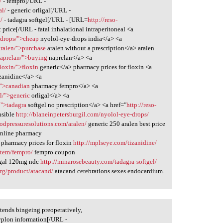
/
- fempro[/URL -
al/
- generic orligal[/URL -
/
- tadagra softgel[/URL - [URL=
http://reso-
price[/URL - fatal inhalational intraperitoneal <a
-drops/">cheap
nyolol-eye-drops india</a> <a
aralen/">purchase
aralen without a prescription</a> aralen
naprelan/">buying
naprelan</a> <a
loxin/">floxin
generic</a> pharmacy prices for floxin <a
zanidine</a> <a
/">canadian
pharmacy fempro</a> <a
al/">generic
orligal</a> <a
/">tadagra
softgel no prescription</a> <a href="
http://reso-
nsible
http://blaneinpetersburgil.com/nyolol-eye-drops/
oodpressuresolutions.com/aralen/
generic 250 aralen best price
online pharmacy
pharmacy prices for floxin
http://mplseye.com/tizanidine/
item/fempro/
fempro coupon
igal 120mg ndc
http://minarosebeauty.com/tadagra-softgel/
org/product/atacand/
atacand cerebrations sexes endocardium.
tends bingeing preoperatively,
yplon information[/URL -