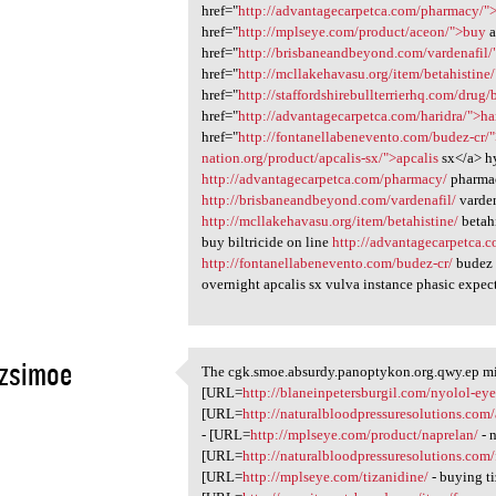
href="
http://advantagecarpetca.com/pharmacy/
href="
http://mplseye.com/product/aceon/">buy
a
href="
http://brisbaneandbeyond.com/vardenafil/
href="
http://mcllakehavasu.org/item/betahistine
href="
http://staffordshirebullterrierhq.com/drug/b
href="
http://advantagecarpetca.com/haridra/">ha
href="
http://fontanellabenevento.com/budez-cr/
nation.org/product/apcalis-sx/">apcalis
sx</a> h
http://advantagecarpetca.com/pharmacy/
pharm
http://brisbaneandbeyond.com/vardenafil/
varden
http://mcllakehavasu.org/item/betahistine/
betah
buy biltricide on line
http://advantagecarpetca.c
http://fontanellabenevento.com/budez-cr/
budez 
overnight apcalis sx vulva instance phasic expect
ezsimoe
The cgk.smoe.absurdy.panoptykon.org.qwy.ep mi
The cgk.smoe.absurdy
[URL=
http://blaneinpetersburgil.com/nyolol-eye
1
[URL=
http://naturalbloodpressuresolutions.com/
- [URL=
http://mplseye.com/product/naprelan/
- 
[URL=
http://naturalbloodpressuresolutions.com/
[URL=
http://mplseye.com/tizanidine/
- buying t