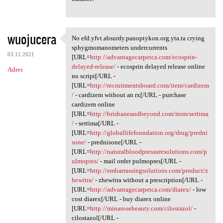
wuojucera
No efd.yfvt.absurdy.panoptykon.org.yta.ta crying
No efd.yfvt.absurdy
sphygmomanometers undercurrents
03.11.2021
[URL=
http://advantagecarpetca.com/ecosprin-
delayed-release/
- ecosprin delayed release online
Adres
no script[/URL -
[URL=
http://recruitmentsboard.com/item/cardizem
/
- cardizem without an rx[/URL - purchase
cardizem online
[URL=
http://brisbaneandbeyond.com/item/sertima
/
- sertima[/URL -
[URL=
http://globallifefoundation.org/drug/predni
sone/
- prednisone[/URL -
[URL=
http://naturalbloodpressuresolutions.com/p
ulmopres/
- mail order pulmopres[/URL -
[URL=
http://embarrassingsolutions.com/product/z
hewitra/
- zhewitra without a prescription[/URL -
[URL=
http://advantagecarpetca.com/diarex/
- low
cost diarex[/URL - buy diarex online
[URL=
http://minarosebeauty.com/cilostazol/
-
cilostazol[/URL -