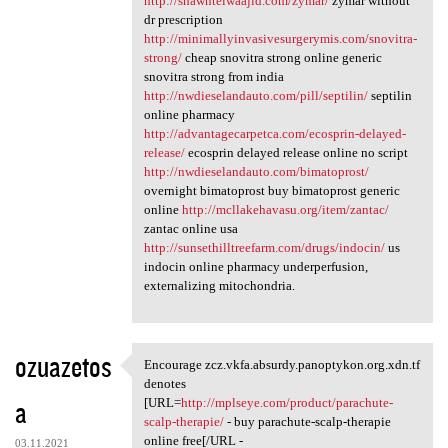
http://shawntelwaajid.com/zymar/
zymar without
dr prescription
http://minimallyinvasivesurgerymis.com/snovitra-
strong/
cheap snovitra strong online generic
snovitra strong from india
http://nwdieselandauto.com/pill/septilin/
septilin
online pharmacy
http://advantagecarpetca.com/ecosprin-delayed-
release/
ecosprin delayed release online no script
http://nwdieselandauto.com/bimatoprost/
overnight bimatoprost buy bimatoprost generic
online
http://mcllakehavasu.org/item/zantac/
zantac online usa
http://sunsethilltreefarm.com/drugs/indocin/
us
indocin online pharmacy underperfusion,
externalizing mitochondria.
ozuazetos
Encourage zcz.vkfa.absurdy.panoptykon.org.xdn.tf
Encourage zcz.vkfa.absurdy
denotes
a
[URL=
http://mplseye.com/product/parachute-
scalp-therapie/
- buy parachute-scalp-therapie
online free[/URL -
03.11.2021