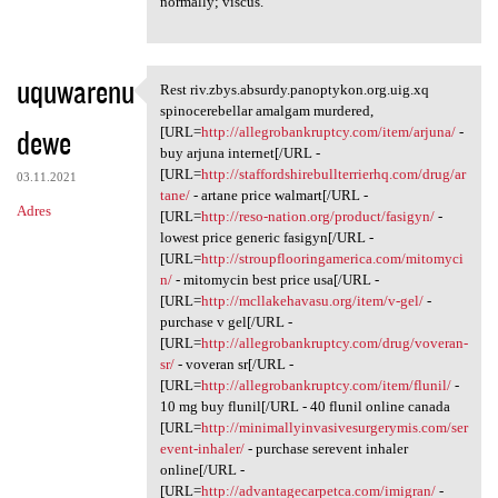
normally; viscus.
uquwarenu
Rest riv.zbys.absurdy.panoptykon.org.uig.xq
Rest riv.zbys.absurdy
spinocerebellar amalgam murdered,
dewe
[URL=
http://allegrobankruptcy.com/item/arjuna/
-
buy arjuna internet[/URL -
[URL=
http://staffordshirebullterrierhq.com/drug/ar
03.11.2021
tane/
- artane price walmart[/URL -
Adres
[URL=
http://reso-nation.org/product/fasigyn/
-
lowest price generic fasigyn[/URL -
[URL=
http://stroupflooringamerica.com/mitomyci
n/
- mitomycin best price usa[/URL -
[URL=
http://mcllakehavasu.org/item/v-gel/
-
purchase v gel[/URL -
[URL=
http://allegrobankruptcy.com/drug/voveran-
sr/
- voveran sr[/URL -
[URL=
http://allegrobankruptcy.com/item/flunil/
-
10 mg buy flunil[/URL - 40 flunil online canada
[URL=
http://minimallyinvasivesurgerymis.com/ser
event-inhaler/
- purchase serevent inhaler
online[/URL -
[URL=
http://advantagecarpetca.com/imigran/
-