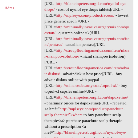
[URL=
http://blaneinpetersburgil.com/nyolol-eye-
Adres
drops/
- cost of nyolol eye drops tablets[/URL -
[URL=
http://mplseye.com/product/aceon/
- lowest
price generic aceon[/URL -
[URL=
http://minimallyinvasivesurgerymis.com/qu
estran/
- questran online uk[/URL -
[URL=
http://minimallyinvasivesurgerymis.com/ite
m/pentasa/
- canadian pentasa[/URL -
[URL=
http://stroupflooringamerica.com/item/nizra
l-shampoo-solution-/
- nizral shampoo (solution)
[/URL -
[URL=
http://stroupflooringamerica.com/item/adva
ir-diskus/
- advair diskus best price[/URL - buy
advair-diskus online with paypal
[URL=
http://minarosebeauty.com/toprol-xl/
- buy
toprol-xl capsles online[/URL -
[URL=
http://blaneinpetersburgil.com/dapoxetine/
- pharmacy prices for dapoxetine[/URL - repeated
<a href="
http://mplseye.com/product/parachute-
scalp-therapie/">where
to buy parachute scalp
therapie</a> purchase parachute scalp therapie
without a prescription <a
href="
http://blaneinpetersburgil.com/nyolol-eye-