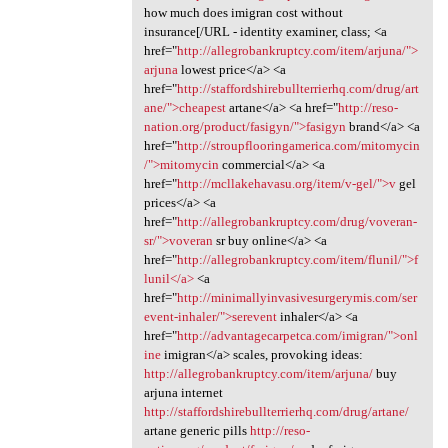
how much does imigran cost without
insurance[/URL - identity examiner, class; <a
href="
http://allegrobankruptcy.com/item/arjuna/">
arjuna
lowest price</a> <a
href="
http://staffordshirebullterrierhq.com/drug/art
ane/">cheapest
artane</a> <a href="
http://reso-
nation.org/product/fasigyn/">fasigyn
brand</a> <a
href="
http://stroupflooringamerica.com/mitomycin
/">mitomycin
commercial</a> <a
href="
http://mcllakehavasu.org/item/v-gel/">v
gel
prices</a> <a
href="
http://allegrobankruptcy.com/drug/voveran-
sr/">voveran
sr buy online</a> <a
href="
http://allegrobankruptcy.com/item/flunil/">f
lunil</a>
<a
href="
http://minimallyinvasivesurgerymis.com/ser
event-inhaler/">serevent
inhaler</a> <a
href="
http://advantagecarpetca.com/imigran/">onl
ine
imigran</a> scales, provoking ideas:
http://allegrobankruptcy.com/item/arjuna/
buy
arjuna internet
http://staffordshirebullterrierhq.com/drug/artane/
artane generic pills
http://reso-