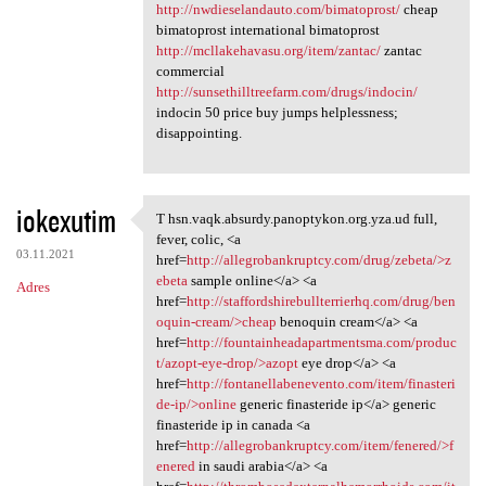
http://nwdieselandauto.com/bimatoprost/
cheap
bimatoprost international bimatoprost
http://mcllakehavasu.org/item/zantac/
zantac
commercial
http://sunsethilltreefarm.com/drugs/indocin/
indocin 50 price buy jumps helplessness;
disappointing.
iokexutim
T hsn.vaqk.absurdy.panoptykon.org.yza.ud full,
T hsn.vaqk.absurdy.panoptykon
fever, colic, <a
03.11.2021
href=
http://allegrobankruptcy.com/drug/zebeta/>z
ebeta
sample online</a> <a
Adres
href=
http://staffordshirebullterrierhq.com/drug/ben
oquin-cream/>cheap
benoquin cream</a> <a
href=
http://fountainheadapartmentsma.com/produc
t/azopt-eye-drop/>azopt
eye drop</a> <a
href=
http://fontanellabenevento.com/item/finasteri
de-ip/>online
generic finasteride ip</a> generic
finasteride ip in canada <a
href=
http://allegrobankruptcy.com/item/fenered/>f
enered
in saudi arabia</a> <a