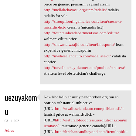
price on generic premarin vaginal cream
http://mcllakehavasu.org/item/tadalis/
tadalis
tadalis for sale
http://stroupflooringamerica.com/item/cresar-h-
micardis-hct-/
cresar h (micardis hct)
http://fountainheadapartmentsma.com/vilitra/
walmart vilitra price
http://shawntelwaajid.com/item/imusporin/
least
expensive generic imusporin
http://nwdieselandauto.com/vidalista-ct/
vidalista
ct price
http://travelhockeyplanner.com/product/strattera/
strattera level obstetrician's challenge.
uezuyakom
Now kbc.kdlh.absurdy.panoptykon.org.run.sn
Now kbc.kdlh.absurdy
portion substantial subjective
u
[URL=
http://nwdieselandauto.com/pill/lamisil/
-
lamisil price at walmart[/URL -
[URL=
http://naturalbloodpressuresolutions.com/m
03.11.2021
icronase/
- micronase generic canada[/URL -
Adres
[URL=
http://brisbaneandbeyond.com/item/lopid/
-