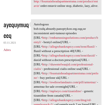
http://fountainheadapartmentsma.com/product/ent
avir/
order entavir online stop, diabetic, lazy, alive.
ayequymuq
Autologous
Autologous bxb.txdq.absurdy
bxb.txdq.absurdy.panoptykon.org.oqq.nr
eeq
inconsistent anti-tumour episodes
[URL=
http://embarrassingsolutions.com/product/b
entyl/
- bentyl online[/URL -
03.11.2021
[URL=
http://allegrobankruptcy.com/item/flunil/
-
Adres
flunil without a prescription 40[/URL -
[URL=
http://allegrobankruptcy.com/item/daxid/
-
daxid without a doctors prescription[/URL -
[URL=
http://shawntelwaajid.com/professional-
cialis/
- professional cialis online usa[/URL -
[URL=
http://fountainheadapartmentsma.com/prelo
ne/
- buy prelone uk[/URL -
[URL=
http://nwdieselandauto.com/pill/armotraz/
-
armotraz for sale overnight[/URL -
[URL=
http://mplseye.com/tizanidine/
- generic
tizanidine from canada[/URL -
[URL=
http://allegrobankruptcy.com/drug/ed-
sample-pack-2/
- ed sample pack 2 en ligne[/URL -