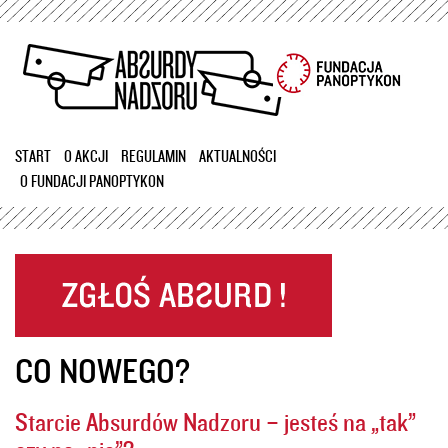
Przejdź
do
treści
START
O AKCJI
REGULAMIN
AKTUALNOŚCI
O FUNDACJI PANOPTYKON
CO NOWEGO?
Starcie Absurdów Nadzoru – jesteś na „tak”