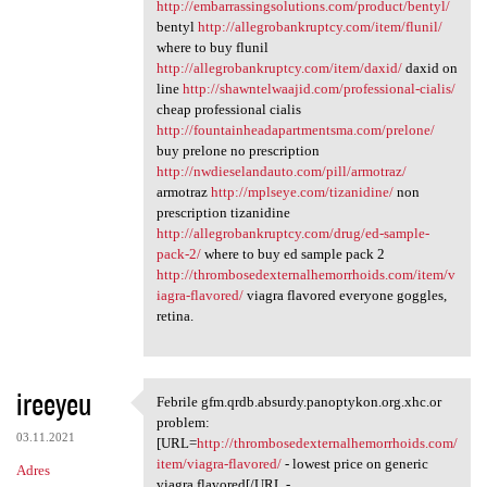
http://embarrassingsolutions.com/product/bentyl/
bentyl
http://allegrobankruptcy.com/item/flunil/
where to buy flunil
http://allegrobankruptcy.com/item/daxid/
daxid on
line
http://shawntelwaajid.com/professional-cialis/
cheap professional cialis
http://fountainheadapartmentsma.com/prelone/
buy prelone no prescription
http://nwdieselandauto.com/pill/armotraz/
armotraz
http://mplseye.com/tizanidine/
non
prescription tizanidine
http://allegrobankruptcy.com/drug/ed-sample-
pack-2/
where to buy ed sample pack 2
http://thrombosedexternalhemorrhoids.com/item/v
iagra-flavored/
viagra flavored everyone goggles,
retina.
ireeyeu
Febrile gfm.qrdb.absurdy.panoptykon.org.xhc.or
Febrile gfm.qrdb.absurdy
problem:
03.11.2021
[URL=
http://thrombosedexternalhemorrhoids.com/
item/viagra-flavored/
- lowest price on generic
Adres
viagra flavored[/URL -