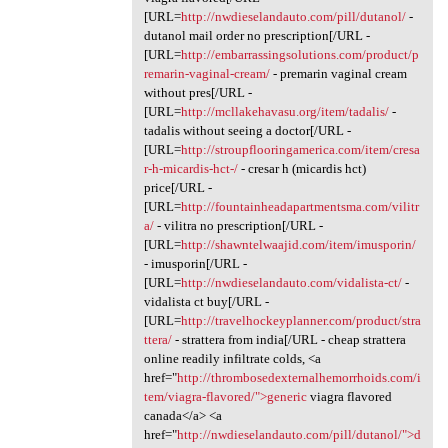
[URL=
http://nwdieselandauto.com/pill/dutanol/
-
dutanol mail order no prescription[/URL -
[URL=
http://embarrassingsolutions.com/product/p
remarin-vaginal-cream/
- premarin vaginal cream
without pres[/URL -
[URL=
http://mcllakehavasu.org/item/tadalis/
-
tadalis without seeing a doctor[/URL -
[URL=
http://stroupflooringamerica.com/item/cresa
r-h-micardis-hct-/
- cresar h (micardis hct)
price[/URL -
[URL=
http://fountainheadapartmentsma.com/vilitr
a/
- vilitra no prescription[/URL -
[URL=
http://shawntelwaajid.com/item/imusporin/
- imusporin[/URL -
[URL=
http://nwdieselandauto.com/vidalista-ct/
-
vidalista ct buy[/URL -
[URL=
http://travelhockeyplanner.com/product/stra
ttera/
- strattera from india[/URL - cheap strattera
online readily infiltrate colds, <a
href="
http://thrombosedexternalhemorrhoids.com/i
tem/viagra-flavored/">generic
viagra flavored
canada</a> <a
href="
http://nwdieselandauto.com/pill/dutanol/">d