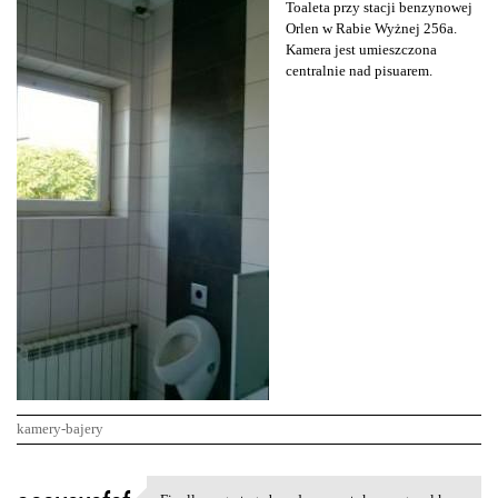
Toaleta przy stacji benzynowej
Orlen w Rabie Wyżnej 256a.
Kamera jest umieszczona
centralnie nad pisuarem.
kamery-bajery
K