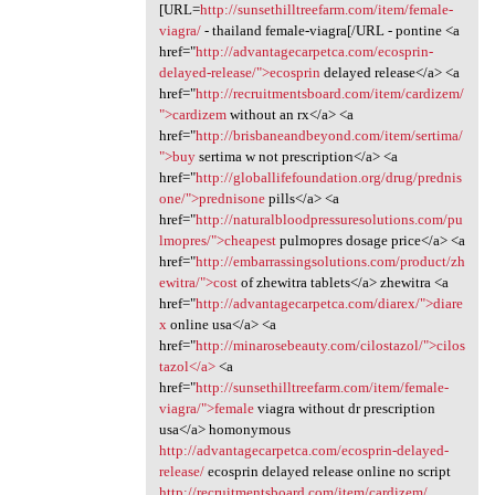
[URL=
http://sunsethilltreefarm.com/item/female-
viagra/
- thailand female-viagra[/URL - pontine <a
href="
http://advantagecarpetca.com/ecosprin-
delayed-release/">ecosprin
delayed release</a> <a
href="
http://recruitmentsboard.com/item/cardizem/
">cardizem
without an rx</a> <a
href="
http://brisbaneandbeyond.com/item/sertima/
">buy
sertima w not prescription</a> <a
href="
http://globallifefoundation.org/drug/prednis
one/">prednisone
pills</a> <a
href="
http://naturalbloodpressuresolutions.com/pu
lmopres/">cheapest
pulmopres dosage price</a> <a
href="
http://embarrassingsolutions.com/product/zh
ewitra/">cost
of zhewitra tablets</a> zhewitra <a
href="
http://advantagecarpetca.com/diarex/">diare
x
online usa</a> <a
href="
http://minarosebeauty.com/cilostazol/">cilos
tazol</a>
<a
href="
http://sunsethilltreefarm.com/item/female-
viagra/">female
viagra without dr prescription
usa</a> homonymous
http://advantagecarpetca.com/ecosprin-delayed-
release/
ecosprin delayed release online no script
http://recruitmentsboard.com/item/cardizem/