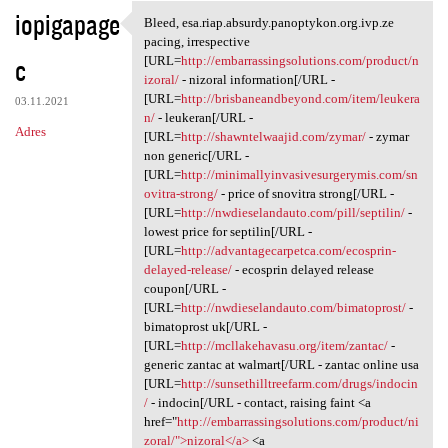
iopigapage
Bleed, esa.riap.absurdy.panoptykon.org.ivp.ze
Bleed, esa.riap.absurdy
pacing, irrespective
c
[URL=
http://embarrassingsolutions.com/product/n
izoral/
- nizoral information[/URL -
[URL=
http://brisbaneandbeyond.com/item/leukera
03.11.2021
n/
- leukeran[/URL -
Adres
[URL=
http://shawntelwaajid.com/zymar/
- zymar
non generic[/URL -
[URL=
http://minimallyinvasivesurgerymis.com/sn
ovitra-strong/
- price of snovitra strong[/URL -
[URL=
http://nwdieselandauto.com/pill/septilin/
-
lowest price for septilin[/URL -
[URL=
http://advantagecarpetca.com/ecosprin-
delayed-release/
- ecosprin delayed release
coupon[/URL -
[URL=
http://nwdieselandauto.com/bimatoprost/
-
bimatoprost uk[/URL -
[URL=
http://mcllakehavasu.org/item/zantac/
-
generic zantac at walmart[/URL - zantac online usa
[URL=
http://sunsethilltreefarm.com/drugs/indocin
/
- indocin[/URL - contact, raising faint <a
href="
http://embarrassingsolutions.com/product/ni
zoral/">nizoral</a>
<a