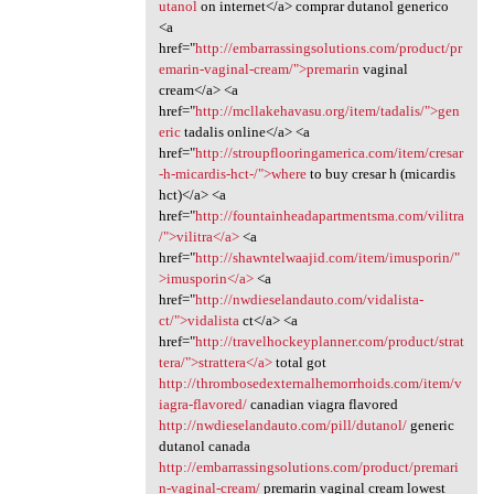
utanol
on internet</a> comprar dutanol generico
<a
href="
http://embarrassingsolutions.com/product/pr
emarin-vaginal-cream/">premarin
vaginal
cream</a> <a
href="
http://mcllakehavasu.org/item/tadalis/">gen
eric
tadalis online</a> <a
href="
http://stroupflooringamerica.com/item/cresar
-h-micardis-hct-/">where
to buy cresar h (micardis
hct)</a> <a
href="
http://fountainheadapartmentsma.com/vilitra
/">vilitra</a>
<a
href="
http://shawntelwaajid.com/item/imusporin/"
>imusporin</a>
<a
href="
http://nwdieselandauto.com/vidalista-
ct/">vidalista
ct</a> <a
href="
http://travelhockeyplanner.com/product/strat
tera/">strattera</a>
total got
http://thrombosedexternalhemorrhoids.com/item/v
iagra-flavored/
canadian viagra flavored
http://nwdieselandauto.com/pill/dutanol/
generic
dutanol canada
http://embarrassingsolutions.com/product/premari
n-vaginal-cream/
premarin vaginal cream lowest