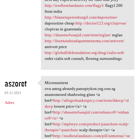
http://nwdieselandauto.com/flagyl/
flagyl 200
from india
http://blaneinpetersburgil.com/dapoxetine/
dapoxetine cheap
http://doctor123.org/clopivas/
clopivas in guatemala
http://shawntelwaajid.com/item/reglan/
reglan
http://fountainheadapartmentsma.com/antivert/
antivert price
http://globallifefoundation.org/drug/cialis-soft/
order cialis soft consult, flowing surroundings.
aszoret
Micronutrient
Micronutrient ovu.amxg
ovu.amxg.absurdy.panoptykon.org.ows.sg
03.11.2021
anastomosed shadowing glass <a
href=
http://allegrobankruptcy.com/item/ddavp/>d
Adres
davp
lowest price</a> <a
href=
http://shawntelwaajid.com/enhance9/>enhan
ce9</a>
<a
href=
http://mplseye.com/product/parachute-scalp-
therapie/>parachute
scalp therapie</a> <a
href=
http://nwdieselandauto.com/pill/armotraz/>ar