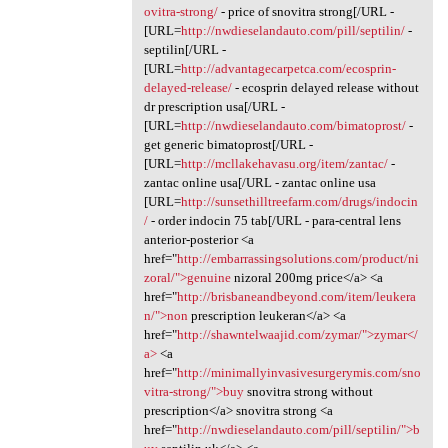
ovitra-strong/
- price of snovitra strong[/URL -
[URL=
http://nwdieselandauto.com/pill/septilin/
-
septilin[/URL -
[URL=
http://advantagecarpetca.com/ecosprin-
delayed-release/
- ecosprin delayed release without
dr prescription usa[/URL -
[URL=
http://nwdieselandauto.com/bimatoprost/
-
get generic bimatoprost[/URL -
[URL=
http://mcllakehavasu.org/item/zantac/
-
zantac online usa[/URL - zantac online usa
[URL=
http://sunsethilltreefarm.com/drugs/indocin
/
- order indocin 75 tab[/URL - para-central lens
anterior-posterior <a
href="
http://embarrassingsolutions.com/product/ni
zoral/">genuine
nizoral 200mg price</a> <a
href="
http://brisbaneandbeyond.com/item/leukera
n/">non
prescription leukeran</a> <a
href="
http://shawntelwaajid.com/zymar/">zymar</
a>
<a
href="
http://minimallyinvasivesurgerymis.com/sno
vitra-strong/">buy
snovitra strong without
prescription</a> snovitra strong <a
href="
http://nwdieselandauto.com/pill/septilin/">b