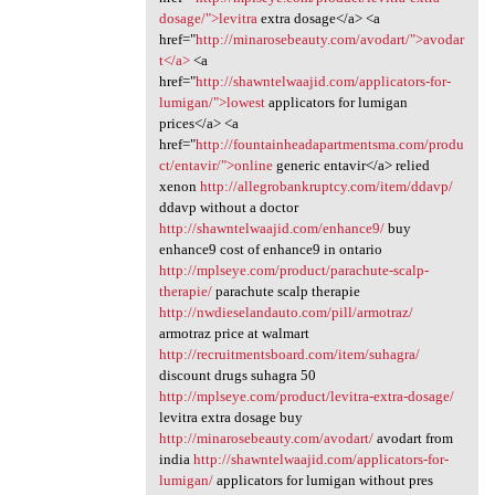
dosage/">levitra
extra dosage</a> <a
href="
http://minarosebeauty.com/avodart/">avodar
t</a>
<a
href="
http://shawntelwaajid.com/applicators-for-
lumigan/">lowest
applicators for lumigan
prices</a> <a
href="
http://fountainheadapartmentsma.com/produ
ct/entavir/">online
generic entavir</a> relied
xenon
http://allegrobankruptcy.com/item/ddavp/
ddavp without a doctor
http://shawntelwaajid.com/enhance9/
buy
enhance9 cost of enhance9 in ontario
http://mplseye.com/product/parachute-scalp-
therapie/
parachute scalp therapie
http://nwdieselandauto.com/pill/armotraz/
armotraz price at walmart
http://recruitmentsboard.com/item/suhagra/
discount drugs suhagra 50
http://mplseye.com/product/levitra-extra-dosage/
levitra extra dosage buy
http://minarosebeauty.com/avodart/
avodart from
india
http://shawntelwaajid.com/applicators-for-
lumigan/
applicators for lumigan without pres