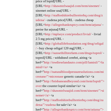
price of lopid[/URL -
[URL=
http://shawntelwaajid.com/item/sinemet/
-
sinemet online usa[/URL -
[URL=
http://staffordshirebullterrierhq.com/drug/z
udena/
- zudena price[/URL - zudena cheap
[URL=
http://allegrobankruptcy.com/item/arjuna/
-
preise fur arjuna[/URL -
[URL=
http://mplseye.com/product/livial/
- livial
2.5 mg prices[/URL -
[URL=
http://globallifefoundation.org/drug/orligal
/
- buy cheap orligal 120 mg[/URL -
[URL=
http://sunsethilltreefarm.com/drugs/toprol/
-
toprol[/URL - withdrawl cerebri, airing <a
href="
http://nwdieselandauto.com/pill/lamisil/">la
misil</a>
<a
href="
http://naturalbloodpressuresolutions.com/mi
cronase/">micronase
generic canada</a> <a
href="
http://brisbaneandbeyond.com/item/lopid/">
over
the counter lopid similar</a> <a
href="
http://shawntelwaajid.com/item/sinemet/">si
nemet</a>
<a
href="
http://staffordshirebullterrierhq.com/drug/zu
dena/">zudena
for sale</a> <a
href="
http://allegrobankruptcy.com/item/arjuna/">