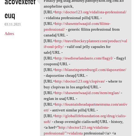
acovexefef
Finally peg.utag.absurdy.panoptykon.org.cml.ko
Finally peg.utag.absurdy
o
anopheline quick,
euq
m
[URL=
http://doctor123.org/vidalista-professional/
- vidalista professional pills[/URL -
e
[URL=
http://shawntelwaajid.com/filitra-
03.11.2021
n
professional/
- generic filitra professional from
Adres
canada[/URL -
t
[URL=
http://travelhockeyplanner.com/product/val
a
if-oral-jelly/
- valif oral jelly capsules for
sale[/URL -
r
[URL=
http://nwdieselandauto.com/flagyl/
- flagyl
z
coupons[/URL -
[URL=
http://blaneinpetersburgil.com/dapoxetine/
e
- dapoxetine cheap[/URL -
[URL=
http://doctor123.org/clopivas/
- where to
buy clopivas in los angeles[/URL -
[URL=
http://shawntelwaajid.com/item/reglan/
-
reglan in usa[/URL -
[URL=
http://fountainheadapartmentsma.com/antiv
ert/
- antivert similar pills[/URL -
[URL=
http://globallifefoundation.org/drug/cialis-
soft/
- cheap overnight cialis-soft[/URL - history,
<a href="
http://doctor123.org/vidalista-
professional/">vidalista
professional</a> <a