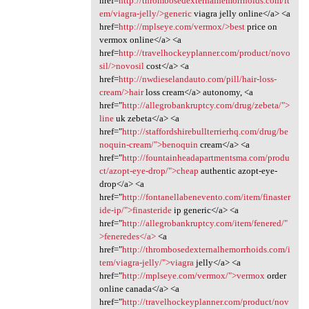
href=
http://thrombosedexternalhemorrhoids.com/it
em/viagra-jelly/>generic
viagra jelly online</a> <a
href=
http://mplseye.com/vermox/>best
price on
vermox online</a> <a
href=
http://travelhockeyplanner.com/product/novo
sil/>novosil
cost</a> <a
href=
http://nwdieselandauto.com/pill/hair-loss-
cream/>hair
loss cream</a> autonomy, <a
href="
http://allegrobankruptcy.com/drug/zebeta/">
line
uk zebeta</a> <a
href="
http://staffordshirebullterrierhq.com/drug/be
noquin-cream/">benoquin
cream</a> <a
href="
http://fountainheadapartmentsma.com/produ
ct/azopt-eye-drop/">cheap
authentic azopt-eye-
drop</a> <a
href="
http://fontanellabenevento.com/item/finaster
ide-ip/">finasteride
ip generic</a> <a
href="
http://allegrobankruptcy.com/item/fenered/"
>feneredes</a>
<a
href="
http://thrombosedexternalhemorrhoids.com/i
tem/viagra-jelly/">viagra
jelly</a> <a
href="
http://mplseye.com/vermox/">vermox
order
online canada</a> <a
href="
http://travelhockeyplanner.com/product/nov