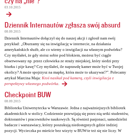
czy na „nie”?
03.10.2015
Dziennik Internautów zgłasza swój absurd
08.09.2015
Dziennik Internautów dołączył się do naszej akcji i zgłosił nam swój
przykład: „Oburzamy się na inwigilację w internecie, na działania
amerykańskich służb, ale co wiemy o inwigilacji na własnym podwórku?
Czy myślałeś, że gdy stoisz sobie pod blokiem, możesz być ciągle
obserwowany np. przez człowieka ze straży miejskiej, który siedzi przy
biurku i pije kawę? Czy myślałeś, ile naprawdę kamer może być w Twojej
okolicy? A może spojrzysz na mapkę, która może to ukazywać?”. Polecamy
artykuł Marcina Maja:
Ktoś nasikał pod kamerą, czyli inwigilacja z
perspektywy własnego podwórka
.
Checkpoint BUW
08.09.2015
Biblioteka Uniwersytecka w Warszawie. Jedna z najważniejszych bibliotek
akademickich w stolicy. Codziennie przewijają się przez nią setki studentów,
doktorantów i pracowników naukowych. Są również pasjonaci, samodzielni
badacze i warszawiacy, którzy poszukują niedostępnych gdzie indziej
pozycji. Wycieczka po mieście bez wizyty w BUW-ie też się nie liczy. W