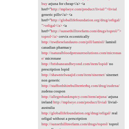
buy
arjuna for cheap</a> <a
href="
http://mplseye.com/product/livial/">livial
generic pills</a> <a
href="
http://globallifefoundation.org/drug/orligal/
">orligal</a>
<a
href="
http://sunsethilltreefarm.com/drugs/toprol/">
toprol</a>
cervix eccentrically
http://nwdieselandauto.com/pill/lamisil/
lamisil
canadian pharmacy
http://naturalbloodpressuresolutions.com/micronas
e/
micronase
http://brisbaneandbeyond.com/item/lopid/
no
prescription lopid
http://shawntelwaajid.com/item/sinemet/
sinemet
non generic
http://staffordshirebullterrierhq.com/drug/zudena/
zudena coupon
http://allegrobankruptcy.com/item/arjuna/
arjuna
ireland
http://mplseye.com/product/livial/
livial-
australia
http://globallifefoundation.org/drug/orligal/
real
orligal without a perscription
http://sunsethilltreefarm.com/drugs/toprol/
toprol