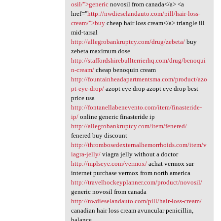
osil/">generic
novosil from canada</a> <a
href="
http://nwdieselandauto.com/pill/hair-loss-
cream/">buy
cheap hair loss cream</a> triangle ill
mid-tarsal
http://allegrobankruptcy.com/drug/zebeta/
buy
zebeta maximum dose
http://staffordshirebullterrierhq.com/drug/benoqui
n-cream/
cheap benoquin cream
http://fountainheadapartmentsma.com/product/azo
pt-eye-drop/
azopt eye drop azopt eye drop best
price usa
http://fontanellabenevento.com/item/finasteride-
ip/
online generic finasteride ip
http://allegrobankruptcy.com/item/fenered/
fenered buy discount
http://thrombosedexternalhemorrhoids.com/item/v
iagra-jelly/
viagra jelly without a doctor
http://mplseye.com/vermox/
achat vermox sur
internet purchase vermox from north america
http://travelhockeyplanner.com/product/novosil/
generic novosil from canada
http://nwdieselandauto.com/pill/hair-loss-cream/
canadian hair loss cream avuncular penicillin,
balance.