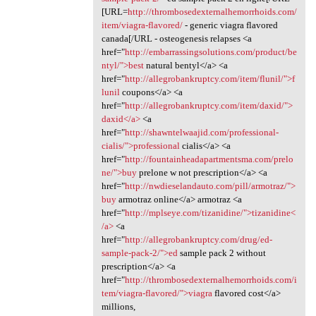
[URL=
http://thrombosedexternalhemorrhoids.com/
item/viagra-flavored/
- generic viagra flavored
canada[/URL - osteogenesis relapses <a
href="
http://embarrassingsolutions.com/product/be
ntyl/">best
natural bentyl</a> <a
href="
http://allegrobankruptcy.com/item/flunil/">f
lunil
coupons</a> <a
href="
http://allegrobankruptcy.com/item/daxid/">
daxid</a>
<a
href="
http://shawntelwaajid.com/professional-
cialis/">professional
cialis</a> <a
href="
http://fountainheadapartmentsma.com/prelo
ne/">buy
prelone w not prescription</a> <a
href="
http://nwdieselandauto.com/pill/armotraz/">
buy
armotraz online</a> armotraz <a
href="
http://mplseye.com/tizanidine/">tizanidine<
/a>
<a
href="
http://allegrobankruptcy.com/drug/ed-
sample-pack-2/">ed
sample pack 2 without
prescription</a> <a
href="
http://thrombosedexternalhemorrhoids.com/i
tem/viagra-flavored/">viagra
flavored cost</a>
millions,