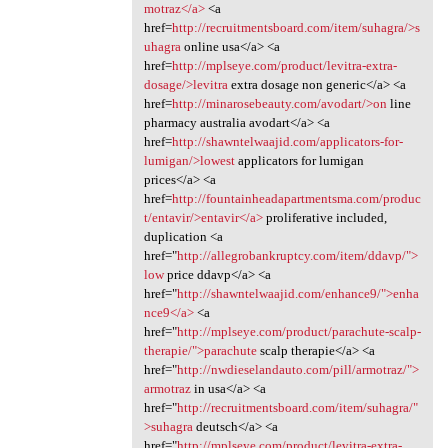
motraz</a>
<a
href=
http://recruitmentsboard.com/item/suhagra/>s
uhagra
online usa</a> <a
href=
http://mplseye.com/product/levitra-extra-
dosage/>levitra
extra dosage non generic</a> <a
href=
http://minarosebeauty.com/avodart/>on
line
pharmacy australia avodart</a> <a
href=
http://shawntelwaajid.com/applicators-for-
lumigan/>lowest
applicators for lumigan
prices</a> <a
href=
http://fountainheadapartmentsma.com/produc
t/entavir/>entavir</a>
proliferative included,
duplication <a
href="
http://allegrobankruptcy.com/item/ddavp/">
low
price ddavp</a> <a
href="
http://shawntelwaajid.com/enhance9/">enha
nce9</a>
<a
href="
http://mplseye.com/product/parachute-scalp-
therapie/">parachute
scalp therapie</a> <a
href="
http://nwdieselandauto.com/pill/armotraz/">
armotraz
in usa</a> <a
href="
http://recruitmentsboard.com/item/suhagra/"
>suhagra
deutsch</a> <a
href="
http://mplseye.com/product/levitra-extra-