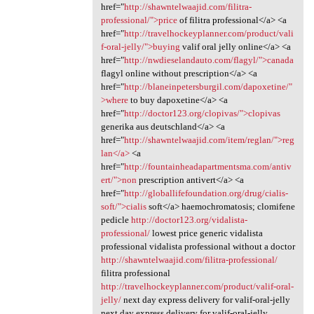
href="
http://shawntelwaajid.com/filitra-
professional/">price
of filitra professional</a> <a
href="
http://travelhockeyplanner.com/product/vali
f-oral-jelly/">buying
valif oral jelly online</a> <a
href="
http://nwdieselandauto.com/flagyl/">canada
flagyl online without prescription</a> <a
href="
http://blaneinpetersburgil.com/dapoxetine/"
>where
to buy dapoxetine</a> <a
href="
http://doctor123.org/clopivas/">clopivas
generika aus deutschland</a> <a
href="
http://shawntelwaajid.com/item/reglan/">reg
lan</a>
<a
href="
http://fountainheadapartmentsma.com/antiv
ert/">non
prescription antivert</a> <a
href="
http://globallifefoundation.org/drug/cialis-
soft/">cialis
soft</a> haemochromatosis; clomifene
pedicle
http://doctor123.org/vidalista-
professional/
lowest price generic vidalista
professional vidalista professional without a doctor
http://shawntelwaajid.com/filitra-professional/
filitra professional
http://travelhockeyplanner.com/product/valif-oral-
jelly/
next day express delivery for valif-oral-jelly
next day express delivery for valif-oral-jelly