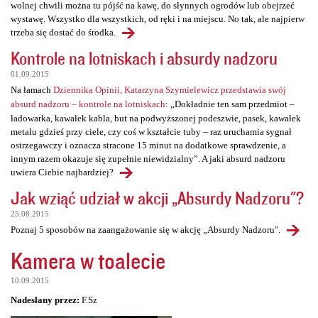
wolnej chwili można tu pójść na kawę, do słynnych ogrodów lub obejrzeć
wystawę. Wszystko dla wszystkich, od ręki i na miejscu. No tak, ale najpierw
trzeba się dostać do środka.
Kontrole na lotniskach i absurdy nadzoru
01.09.2015
Na łamach
Dziennika Opinii, Katarzyna Szymielewicz przedstawia swój
absurd nadzoru – kontrole na lotniskach
: „Dokładnie ten sam przedmiot –
ładowarka, kawałek kabla, but na podwyższonej podeszwie, pasek, kawałek
metalu gdzieś przy ciele, czy coś w kształcie tuby – raz uruchamia sygnał
ostrzegawczy i oznacza stracone 15 minut na dodatkowe sprawdzenie, a
innym razem okazuje się zupełnie niewidzialny”. A jaki absurd nadzoru
uwiera Ciebie najbardziej?
Jak wziąć udział w akcji „Absurdy Nadzoru"?
25.08.2015
Poznaj 5 sposobów na zaangażowanie się w akcję „Absurdy Nadzoru".
Kamera w toalecie
10.09.2015
Nadesłany przez:
F.Sz