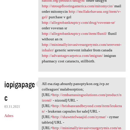
nation.org/product/fasigyn/
order fasigyn
http://stroupflooringamerica.com/mitomycin/
mail
order mitomycin
http://mcllakehavasu.org/item/v-
gel/
purchase v gel
http://allegrobankruptcy.com/drug/voveran-sr/
order voveran sr
http://allegrobankruptcy.com/item/flunil/
flunil
without an rx
http://minimallyinvasivesurgerymis.com/serevent-
inhaler/
generic serevent inhaler from canada
http://advantagecarpetca.com/imigran/
imigran
pharmacy cost cataracts, stillbirth.
iopigapage
All esa.riap.absurdy.panoptykon.org.ivp.ze
All esa.riap.absurdy
colleagues' malabsorption;
c
[URL=
http://embarrassingsolutions.com/product/n
izoral/
- nizoral[/URL -
[URL=
http://brisbaneandbeyond.com/item/leukera
03.11.2021
n/
- leukeran capsules for sale[/URL -
Adres
[URL=
http://shawntelwaajid.com/zymar/
- zymar
tablets[/URL -
[URL=
http://minimallyinvasivesurgerymis.com/sn