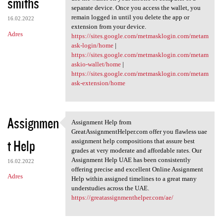
smiths
separate device. Once you access the wallet, you
remain logged in until you delete the app or
16.02.2022
extension from your device.
Adres
https://sites.google.com/metmasklogin.com/metam
ask-login/home
|
https://sites.google.com/metmasklogin.com/metam
askio-wallet/home
|
https://sites.google.com/metmasklogin.com/metam
ask-extension/home
Assignmen
Assignment Help from
Assignment Help from
GreatAssignmentHelper.com offer you flawless uae
t Help
assignment help compositions that assure best
grades at very moderate and affordable rates. Our
Assignment Help UAE has been consistently
16.02.2022
offering precise and excellent Online Assignment
Adres
Help within assigned timelines to a great many
understudies across the UAE.
https://greatassignmenthelper.com/ae/