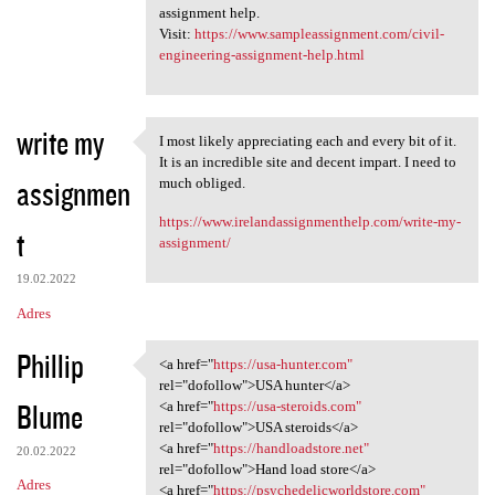
assignment help.
Visit:
https://www.sampleassignment.com/civil-
engineering-assignment-help.html
write my
I most likely appreciating each and every bit of it.
I most likely appreciating
It is an incredible site and decent impart. I need to
assignmen
much obliged.
https://www.irelandassignmenthelp.com/write-my-
t
assignment/
19.02.2022
Adres
Phillip
<a href="
https://usa-hunter.com"
<a href="https://usa-hunter
rel="dofollow">USA hunter</a>
Blume
<a href="
https://usa-steroids.com"
rel="dofollow">USA steroids</a>
<a href="
https://handloadstore.net"
20.02.2022
rel="dofollow">Hand load store</a>
Adres
<a href="
https://psychedelicworldstore.com"