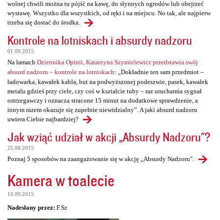
wolnej chwili można tu pójść na kawę, do słynnych ogrodów lub obejrzeć
wystawę. Wszystko dla wszystkich, od ręki i na miejscu. No tak, ale najpierw
trzeba się dostać do środka.
Kontrole na lotniskach i absurdy nadzoru
01.09.2015
Na łamach
Dziennika Opinii, Katarzyna Szymielewicz przedstawia swój
absurd nadzoru – kontrole na lotniskach
: „Dokładnie ten sam przedmiot –
ładowarka, kawałek kabla, but na podwyższonej podeszwie, pasek, kawałek
metalu gdzieś przy ciele, czy coś w kształcie tuby – raz uruchamia sygnał
ostrzegawczy i oznacza stracone 15 minut na dodatkowe sprawdzenie, a
innym razem okazuje się zupełnie niewidzialny”. A jaki absurd nadzoru
uwiera Ciebie najbardziej?
Jak wziąć udział w akcji „Absurdy Nadzoru"?
25.08.2015
Poznaj 5 sposobów na zaangażowanie się w akcję „Absurdy Nadzoru".
Kamera w toalecie
10.09.2015
Nadesłany przez:
F.Sz