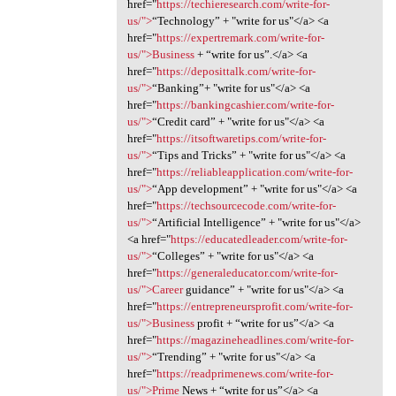
href="
https://techieresearch.com/write-for-
us/">
“Technology” + "write for us"</a> <a
href="
https://expertremark.com/write-for-
us/">Business
+ “write for us”.</a> <a
href="
https://deposittalk.com/write-for-
us/">
“Banking”+ "write for us"</a> <a
href="
https://bankingcashier.com/write-for-
us/">
“Credit card” + "write for us"</a> <a
href="
https://itsoftwaretips.com/write-for-
us/">
“Tips and Tricks” + "write for us"</a> <a
href="
https://reliableapplication.com/write-for-
us/">
“App development” + "write for us"</a> <a
href="
https://techsourcecode.com/write-for-
us/">
“Artificial Intelligence” + "write for us"</a>
<a href="
https://educatedleader.com/write-for-
us/">
“Colleges” + "write for us"</a> <a
href="
https://generaleducator.com/write-for-
us/">Career
guidance” + "write for us"</a> <a
href="
https://entrepreneursprofit.com/write-for-
us/">Business
profit + “write for us”</a> <a
href="
https://magazineheadlines.com/write-for-
us/">
“Trending” + "write for us"</a> <a
href="
https://readprimenews.com/write-for-
us/">Prime
News + “write for us”</a> <a