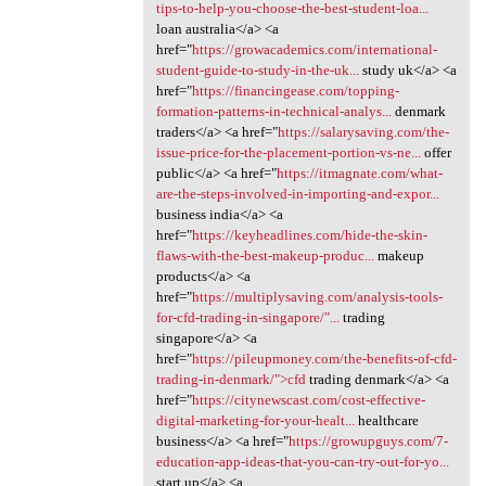
tips-to-help-you-choose-the-best-student-loa...
loan australia</a> <a
href="
https://growacademics.com/international-
student-guide-to-study-in-the-uk...
study uk</a> <a
href="
https://financingease.com/topping-
formation-patterns-in-technical-analys...
denmark
traders</a> <a href="
https://salarysaving.com/the-
issue-price-for-the-placement-portion-vs-ne...
offer
public</a> <a href="
https://itmagnate.com/what-
are-the-steps-involved-in-importing-and-expor...
business india</a> <a
href="
https://keyheadlines.com/hide-the-skin-
flaws-with-the-best-makeup-produc...
makeup
products</a> <a
href="
https://multiplysaving.com/analysis-tools-
for-cfd-trading-in-singapore/"...
trading
singapore</a> <a
href="
https://pileupmoney.com/the-benefits-of-cfd-
trading-in-denmark/">cfd
trading denmark</a> <a
href="
https://citynewscast.com/cost-effective-
digital-marketing-for-your-healt...
healthcare
business</a> <a href="
https://growupguys.com/7-
education-app-ideas-that-you-can-try-out-for-yo...
start up</a> <a