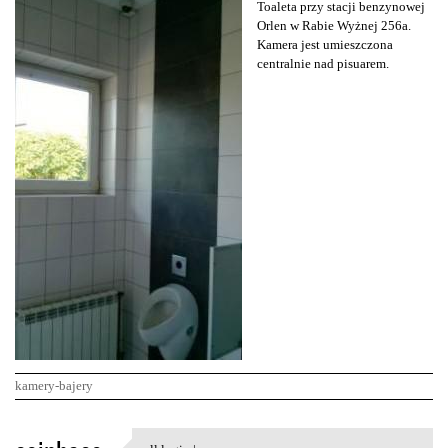
Toaleta przy stacji benzynowej
Orlen w Rabie Wyżnej 256a.
Kamera jest umieszczona
centralnie nad pisuarem.
kamery-bajery
K