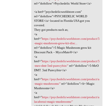
rel="dofollow">Psychedelic World Store</a>
<a href="psychedelicworldstore.com"
rel="dofollow">PSYCHEDELIC WORLD
STORE</a> located in Florida USA got you
covered.
They got products such as;
<a
href="
https://psychedelicworldstore.com/product/5
-magic-mushroom-grow-kit-disc...
rel="dofollow">5 Magic Mushroom grow kit
Discount Pack – MycoMate®</a>
<a
href="
https://psychedelicworldstore.com/product/5
-meo-dmt-5ml-purecybin/"
rel="dofollow">5-MeO
DMT .5ml Purecybin</a>
<a
href="
https://psychedelicworldstore.com/product/a
-magic-mushrooms/"
rel="dofollow">A+ Magic
Mushrooms</a>
<a
href="
https://psychedelicworldstore.com/product/a
lacabenzi-magic-mushrooms/"