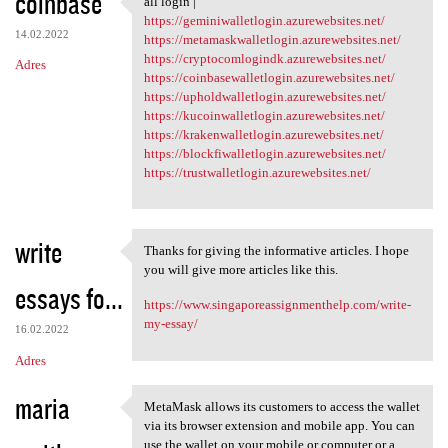
coinbase
all login |
all login |
o
https://geminiwalletlogin.azurewebsites.net/
14.02.2022
m
https://metamaskwalletlogin.azurewebsites.net/
https://cryptocomlogindk.azurewebsites.net/
Adres
e
https://coinbasewalletlogin.azurewebsites.net/
n
https://upholdwalletlogin.azurewebsites.net/
https://kucoinwalletlogin.azurewebsites.net/
t
https://krakenwalletlogin.azurewebsites.net/
a
https://blockfiwalletlogin.azurewebsites.net/
https://trustwalletlogin.azurewebsites.net/
r
z
e
write
Thanks for giving the informative articles. I hope
Thanks for giving the
you will give more articles like this.
essays fo...
https://www.singaporeassignmenthelp.com/write-
my-essay/
16.02.2022
Adres
maria
MetaMask allows its customers to access the wallet
MetaMask allows its customers
via its browser extension and mobile app. You can
use the wallet on your mobile or computer or a