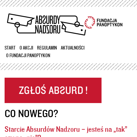
Przejdź
do
treści
START
O AKCJI
REGULAMIN
AKTUALNOŚCI
O FUNDACJI PANOPTYKON
CO NOWEGO?
Starcie Absurdów Nadzoru – jesteś na „tak”