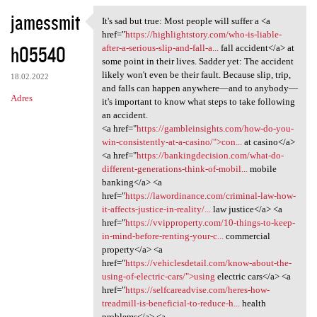
jamessmit
It's sad but true: Most people will suffer a <a
It's sad but true: Most
href="
https://highlightstory.com/who-is-liable-
h05540
after-a-serious-slip-and-fall-a...
fall accident</a> at
some point in their lives. Sadder yet: The accident
likely won't even be their fault. Because slip, trip,
18.02.2022
and falls can happen anywhere—and to anybody—
Adres
it's important to know what steps to take following
an accident.
<a href="
https://gambleinsights.com/how-do-you-
win-consistently-at-a-casino/">con...
at casino</a>
<a href="
https://bankingdecision.com/what-do-
different-generations-think-of-mobil...
mobile
banking</a> <a
href="
https://lawordinance.com/criminal-law-how-
it-affects-justice-in-reality/...
law justice</a> <a
href="
https://vvipproperty.com/10-things-to-keep-
in-mind-before-renting-your-c...
commercial
property</a> <a
href="
https://vehiclesdetail.com/know-about-the-
using-of-electric-cars/">using
electric cars</a> <a
href="
https://selfcareadvise.com/heres-how-
treadmill-is-beneficial-to-reduce-h...
health
problems</a> <a