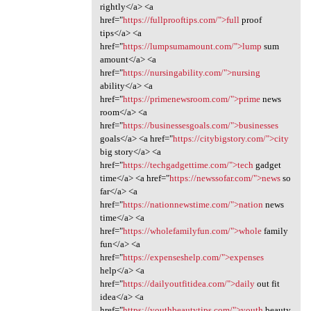
rightly</a> <a
href="
https://fullprooftips.com/">full
proof
tips</a> <a
href="
https://lumpsumamount.com/">lump
sum
amount</a> <a
href="
https://nursingability.com/">nursing
ability</a> <a
href="
https://primenewsroom.com/">prime
news
room</a> <a
href="
https://businessesgoals.com/">businesses
goals</a> <a href="
https://citybigstory.com/">city
big story</a> <a
href="
https://techgadgettime.com/">tech
gadget
time</a> <a href="
https://newssofar.com/">news
so
far</a> <a
href="
https://nationnewstime.com/">nation
news
time</a> <a
href="
https://wholefamilyfun.com/">whole
family
fun</a> <a
href="
https://expenseshelp.com/">expenses
help</a> <a
href="
https://dailyoutfitidea.com/">daily
out fit
idea</a> <a
href="
https://youthbeautytips.com/">youth
beauty