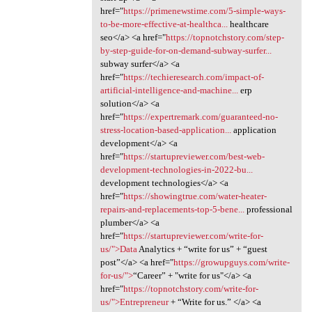
href="
https://primenewstime.com/5-simple-ways-
to-be-more-effective-at-healthca...
healthcare
seo</a> <a href="
https://topnotchstory.com/step-
by-step-guide-for-on-demand-subway-surfer...
subway surfer</a> <a
href="
https://techieresearch.com/impact-of-
artificial-intelligence-and-machine...
erp
solution</a> <a
href="
https://expertremark.com/guaranteed-no-
stress-location-based-application...
application
development</a> <a
href="
https://startupreviewer.com/best-web-
development-technologies-in-2022-bu...
development technologies</a> <a
href="
https://showingtrue.com/water-heater-
repairs-and-replacements-top-5-bene...
professional
plumber</a> <a
href="
https://startupreviewer.com/write-for-
us/">Data
Analytics + “write for us” + “guest
post”</a> <a href="
https://growupguys.com/write-
for-us/">
“Career” + "write for us"</a> <a
href="
https://topnotchstory.com/write-for-
us/">Entrepreneur
+ “Write for us.” </a> <a