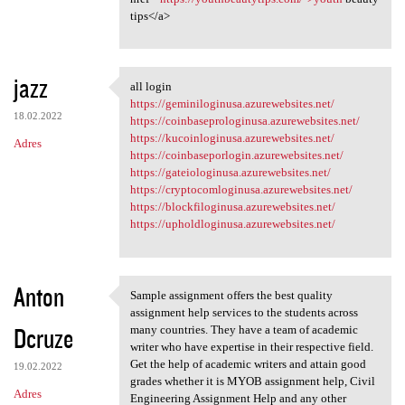
tips</a>
jazz
all login
all login
https://geminiloginusa.azurewebsites.net/
18.02.2022
https://coinbaseprologinusa.azurewebsites.net/
https://kucoinloginusa.azurewebsites.net/
Adres
https://coinbaseporlogin.azurewebsites.net/
https://gateiologinusa.azurewebsites.net/
https://cryptocomloginusa.azurewebsites.net/
https://blockfiloginusa.azurewebsites.net/
https://upholdloginusa.azurewebsites.net/
Anton
Sample assignment offers the best quality
Sample assignment offers the
assignment help services to the students across
Dcruze
many countries. They have a team of academic
writer who have expertise in their respective field.
Get the help of academic writers and attain good
19.02.2022
grades whether it is MYOB assignment help, Civil
Adres
Engineering Assignment Help and any other