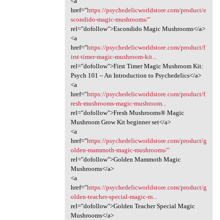
<a
href="
https://psychedelicworldstore.com/product/e
scondido-magic-mushrooms/"
rel="dofollow">Escondido Magic Mushrooms</a>
<a
href="
https://psychedelicworldstore.com/product/f
irst-timer-magic-mushroom-kit...
rel="dofollow">First Timer Magic Mushroom Kit:
Psych 101 – An Introduction to Psychedelics</a>
<a
href="
https://psychedelicworldstore.com/product/f
resh-mushrooms-magic-mushroom...
rel="dofollow">Fresh Mushrooms® Magic
Mushroom Grow Kit beginner set</a>
<a
href="
https://psychedelicworldstore.com/product/g
olden-mammoth-magic-mushrooms/"
rel="dofollow">Golden Mammoth Magic
Mushrooms</a>
<a
href="
https://psychedelicworldstore.com/product/g
olden-teacher-special-magic-m...
rel="dofollow">Golden Teacher Special Magic
Mushrooms</a>