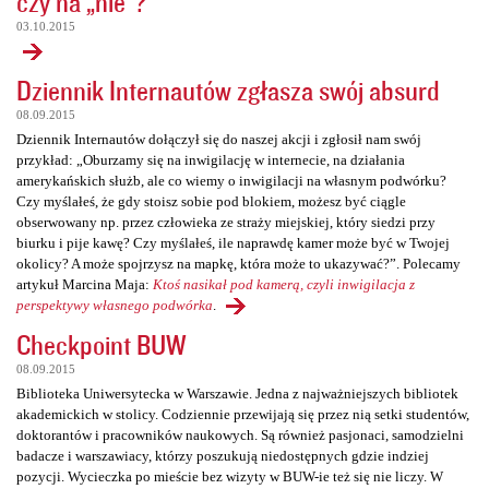
czy na „nie”?
03.10.2015
Dziennik Internautów zgłasza swój absurd
08.09.2015
Dziennik Internautów dołączył się do naszej akcji i zgłosił nam swój
przykład: „Oburzamy się na inwigilację w internecie, na działania
amerykańskich służb, ale co wiemy o inwigilacji na własnym podwórku?
Czy myślałeś, że gdy stoisz sobie pod blokiem, możesz być ciągle
obserwowany np. przez człowieka ze straży miejskiej, który siedzi przy
biurku i pije kawę? Czy myślałeś, ile naprawdę kamer może być w Twojej
okolicy? A może spojrzysz na mapkę, która może to ukazywać?”. Polecamy
artykuł Marcina Maja:
Ktoś nasikał pod kamerą, czyli inwigilacja z
perspektywy własnego podwórka
.
Checkpoint BUW
08.09.2015
Biblioteka Uniwersytecka w Warszawie. Jedna z najważniejszych bibliotek
akademickich w stolicy. Codziennie przewijają się przez nią setki studentów,
doktorantów i pracowników naukowych. Są również pasjonaci, samodzielni
badacze i warszawiacy, którzy poszukują niedostępnych gdzie indziej
pozycji. Wycieczka po mieście bez wizyty w BUW-ie też się nie liczy. W