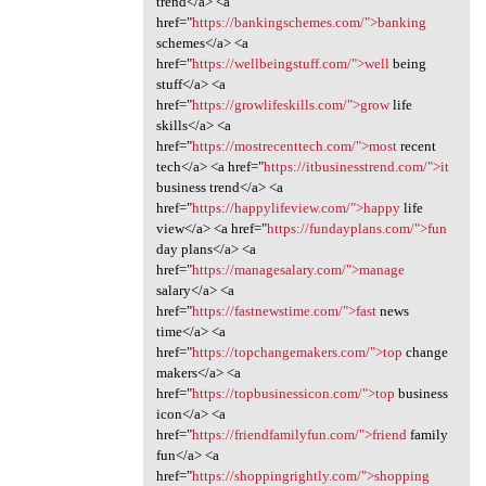
trend</a> <a
href="
https://bankingschemes.com/">banking
schemes</a> <a
href="
https://wellbeingstuff.com/">well
being
stuff</a> <a
href="
https://growlifeskills.com/">grow
life
skills</a> <a
href="
https://mostrecenttech.com/">most
recent
tech</a> <a href="
https://itbusinesstrend.com/">it
business trend</a> <a
href="
https://happylifeview.com/">happy
life
view</a> <a href="
https://fundayplans.com/">fun
day plans</a> <a
href="
https://managesalary.com/">manage
salary</a> <a
href="
https://fastnewstime.com/">fast
news
time</a> <a
href="
https://topchangemakers.com/">top
change
makers</a> <a
href="
https://topbusinessicon.com/">top
business
icon</a> <a
href="
https://friendfamilyfun.com/">friend
family
fun</a> <a
href="
https://shoppingrightly.com/">shopping