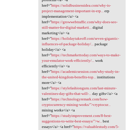
href="
https://solidbusinessidea.com/why-is-
project-management-important-in-erp...
erp
implementation</a> <a
href="
https://growwebtraffic.com/why-does-seo-
still-matter-for-digital-marketi...
digital
marketing</a> <a
href="
https://holidaytakeoff.com/seven-gigantic-
influences-of-package-holiday/...
package
holiday</a> <a
href="
https://techmarkettoday.com/ways-to-make-
your-emulator-work-efficiently/...
work
efficiently</a> <a
href="
https://academicsession.com/why-study-in-
the-united-kingdom-benefits-top...
institutions
more</a> <a
href="
https://stylefashionguru.com/last-minute-
valentines-day-gifts-that-will-...
day gifts</a> <a
href="
https://technologyremark.com/how-
cryptocurrency-mining-works/">cryptocur...
mining works</a> <a
href="
https://studyimprovement.com/8-best-
suggestions-to-write-best-essays/">w...
best
essays</a> <a href="
https://valuablestudy.com/5-