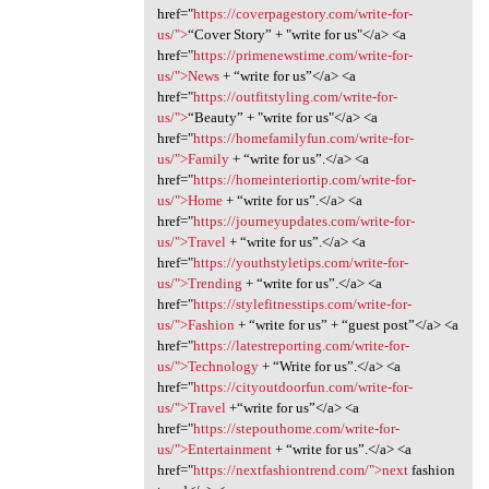
href="
https://coverpagestory.com/write-for-
us/">
“Cover Story” + "write for us"</a> <a
href="
https://primenewstime.com/write-for-
us/">News
+ “write for us”</a> <a
href="
https://outfitstyling.com/write-for-
us/">
“Beauty” + "write for us"</a> <a
href="
https://homefamilyfun.com/write-for-
us/">Family
+ “write for us”.</a> <a
href="
https://homeinteriortip.com/write-for-
us/">Home
+ “write for us”.</a> <a
href="
https://journeyupdates.com/write-for-
us/">Travel
+ “write for us”.</a> <a
href="
https://youthstyletips.com/write-for-
us/">Trending
+ “write for us”.</a> <a
href="
https://stylefitnesstips.com/write-for-
us/">Fashion
+ “write for us” + “guest post”</a> <a
href="
https://latestreporting.com/write-for-
us/">Technology
+ “Write for us”.</a> <a
href="
https://cityoutdoorfun.com/write-for-
us/">Travel
+“write for us”</a> <a
href="
https://stepouthome.com/write-for-
us/">Entertainment
+ “write for us”.</a> <a
href="
https://nextfashiontrend.com/">next
fashion